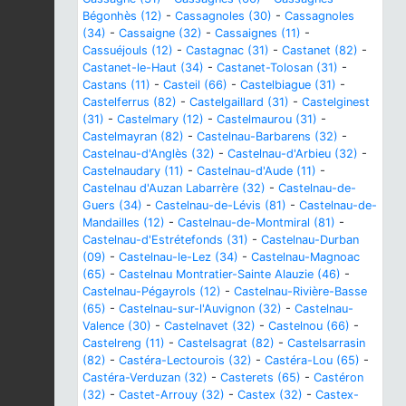
Bégonhès (12)
-
Cassagnoles (30)
-
Cassagnoles
(34)
-
Cassaigne (32)
-
Cassaignes (11)
-
Cassuéjouls (12)
-
Castagnac (31)
-
Castanet (82)
-
Castanet-le-Haut (34)
-
Castanet-Tolosan (31)
-
Castans (11)
-
Casteil (66)
-
Castelbiague (31)
-
Castelferrus (82)
-
Castelgaillard (31)
-
Castelginest
(31)
-
Castelmary (12)
-
Castelmaurou (31)
-
Castelmayran (82)
-
Castelnau-Barbarens (32)
-
Castelnau-d'Anglès (32)
-
Castelnau-d'Arbieu (32)
-
Castelnaudary (11)
-
Castelnau-d'Aude (11)
-
Castelnau d'Auzan Labarrère (32)
-
Castelnau-de-
Guers (34)
-
Castelnau-de-Lévis (81)
-
Castelnau-de-
Mandailles (12)
-
Castelnau-de-Montmiral (81)
-
Castelnau-d'Estrétefonds (31)
-
Castelnau-Durban
(09)
-
Castelnau-le-Lez (34)
-
Castelnau-Magnoac
(65)
-
Castelnau Montratier-Sainte Alauzie (46)
-
Castelnau-Pégayrols (12)
-
Castelnau-Rivière-Basse
(65)
-
Castelnau-sur-l'Auvignon (32)
-
Castelnau-
Valence (30)
-
Castelnavet (32)
-
Castelnou (66)
-
Castelreng (11)
-
Castelsagrat (82)
-
Castelsarrasin
(82)
-
Castéra-Lectourois (32)
-
Castéra-Lou (65)
-
Castéra-Verduzan (32)
-
Casterets (65)
-
Castéron
(32)
-
Castet-Arrouy (32)
-
Castex (32)
-
Castex-