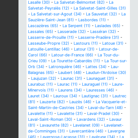
Lasalle (30)
-
La Salvetat-Belmontet (82)
-
La
Salvetat-Peyralès (12)
-
La Salvetat-Saint-Gilles (31)
-
La Salvetat-sur-Agout (34)
-
La Sauvetat (32)
-
La
Sauzière-Saint-Jean (81)
-
Lasbordes (11)
-
Lascazères (65)
-
La Serpent (11)
-
Laslades (65)
-
Lassales (65)
-
Lasserade (32)
-
Lasséran (32)
-
Lasserre-de-Prouille (11)
-
Lasserre-Pradère (31)
-
Lasseube-Propre (32)
-
Lastours (11)
-
Latoue (31)
-
Latouille-Lentillac (46)
-
Latour (31)
-
Latour-de-
Carol (66)
-
Latour-de-France (66)
-
La Tour-du-
Crieu (09)
-
La Tourette-Cabardès (11)
-
La Tour-sur-
Orb (34)
-
Latronquière (46)
-
Lattes (34)
-
Lau-
Balagnas (65)
-
Laubert (48)
-
Laudun-l'Ardoise (30)
-
Laujuzan (32)
-
Launac (31)
-
Launaguet (31)
-
Laurabuc (11)
-
Laurac (11)
-
Lauraguel (11)
-
Laure-
Minervois (11)
-
Laurens (34)
-
Lauresses (46)
-
Lauret (34)
-
Lauroux (34)
-
Lautignac (31)
-
Lautrec
(81)
-
Lauzerte (82)
-
Lauzès (46)
-
La Vacquerie-et-
Saint-Martin-de-Castries (34)
-
Laval-du-Tarn (48)
-
Lavalette (11)
-
Lavalette (31)
-
Laval-Pradel (30)
-
Laval-Saint-Roman (30)
-
Lavardens (32)
-
Lavaur
(81)
-
Lavaurette (82)
-
Lavelanet (09)
-
Lavelanet-
de-Comminges (31)
-
Lavercantière (46)
-
Lavergne
(46)
-
Lavernose-Lacasse (31)
-
Lavérune (34)
-
La