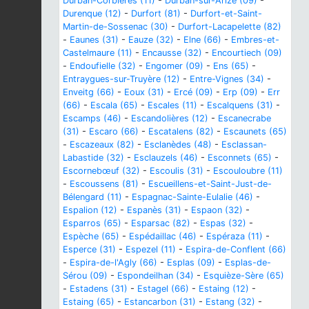
Durban-Corbières (11)
-
Durban-sur-Arize (09)
-
Durenque (12)
-
Durfort (81)
-
Durfort-et-Saint-
Martin-de-Sossenac (30)
-
Durfort-Lacapelette (82)
-
Eaunes (31)
-
Eauze (32)
-
Elne (66)
-
Embres-et-
Castelmaure (11)
-
Encausse (32)
-
Encourtiech (09)
-
Endoufielle (32)
-
Engomer (09)
-
Ens (65)
-
Entraygues-sur-Truyère (12)
-
Entre-Vignes (34)
-
Enveitg (66)
-
Eoux (31)
-
Ercé (09)
-
Erp (09)
-
Err
(66)
-
Escala (65)
-
Escales (11)
-
Escalquens (31)
-
Escamps (46)
-
Escandolières (12)
-
Escanecrabe
(31)
-
Escaro (66)
-
Escatalens (82)
-
Escaunets (65)
-
Escazeaux (82)
-
Esclanèdes (48)
-
Esclassan-
Labastide (32)
-
Esclauzels (46)
-
Esconnets (65)
-
Escornebœuf (32)
-
Escoulis (31)
-
Escouloubre (11)
-
Escoussens (81)
-
Escueillens-et-Saint-Just-de-
Bélengard (11)
-
Espagnac-Sainte-Eulalie (46)
-
Espalion (12)
-
Espanès (31)
-
Espaon (32)
-
Esparros (65)
-
Esparsac (82)
-
Espas (32)
-
Espèche (65)
-
Espédaillac (46)
-
Espéraza (11)
-
Esperce (31)
-
Espezel (11)
-
Espira-de-Conflent (66)
-
Espira-de-l'Agly (66)
-
Esplas (09)
-
Esplas-de-
Sérou (09)
-
Espondeilhan (34)
-
Esquièze-Sère (65)
-
Estadens (31)
-
Estagel (66)
-
Estaing (12)
-
Estaing (65)
-
Estancarbon (31)
-
Estang (32)
-