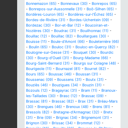
Bonnemazon (65)
-
Bonnevaux (30)
-
Bonrepos (65)
-
Bonrepos-sur-Aussonnelle (31)
-
Boô-Silhen (65)
-
Bordères-Louron (65)
-
Bordères-sur-l'Échez (65)
-
Bordes-de-Rivière (31)
-
Bordes-Uchentein (09)
-
Bordezac (30)
-
Bor-et-Bar (12)
-
Boucoiran-et-
Nozières (30)
-
Boudrac (31)
-
Bouilhonnac (11)
-
Bouillac (12)
-
Bouillac (82)
-
Bouillargues (30)
-
Bouisse (11)
-
Boule-d'Amont (66)
-
Bouleternère (66)
-
Boulin (65)
-
Bouloc (31)
-
Bouloc-en-Quercy (82)
-
Boulogne-sur-Gesse (31)
-
Bouquet (30)
-
Bourdic
(30)
-
Bourg-d'Oueil (31)
-
Bourg-Madame (66)
-
Bourg-Saint-Bernard (31)
-
Bourgs sur Colagne (48)
-
Bourigeole (11)
-
Bournazel (81)
-
Bourret (82)
-
Bours (65)
-
Boussac (46)
-
Boussan (31)
-
Boussenac (09)
-
Boussens (31)
-
Boutx (31)
-
Bouziès (46)
-
Bouzigues (34)
-
Bouzin (31)
-
Bozouls (12)
-
Bragayrac (31)
-
Bram (11)
-
Branoux-
les-Taillades (30)
-
Brasc (12)
-
Brassac (09)
-
Brassac (81)
-
Brassac (82)
-
Brax (31)
-
Bréau-Mars
(30)
-
Brengues (46)
-
Brenoux (48)
-
Brens (81)
-
Bressols (82)
-
Bretagne-d'Armagnac (32)
-
Bretx
(31)
-
Brie (09)
-
Brignac (34)
-
Brignemont (31)
-
Brignon (30)
-
Brissac (34)
-
Brommat (12)
-