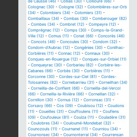
de Causse (46)
-
Collias (30)
-
Collioure (66)
-
Colognac (30)
-
Cologne (32)
-
Colombières-sur-Orb
(34)
-
Colombiers (34)
-
Colomiers (31)
-
Combaillaux (34)
-
Combas (30)
-
Comberouger (82)
-
Combes (34)
-
Combret (12)
-
Compeyre (12)
-
Comprégnac (12)
-
Comps (30)
-
Comps-la-Grand-
Ville (12)
-
Comus (11)
-
Conat (66)
-
Concorès (46)
-
Concots (46)
-
Concoules (30)
-
Condom (32)
-
Condom-d'Aubrac (12)
-
Congénies (30)
-
Conilhac-
Corbières (11)
-
Connac (12)
-
Connaux (30)
-
Conques-en-Rouergue (12)
-
Conques-sur-Orbiel (11)
-
Conqueyrac (30)
-
Corbarieu (82)
-
Corbère-les-
Cabanes (66)
-
Corbès (30)
-
Corbières (11)
-
Corconne (30)
-
Cordes-sur-Ciel (81)
-
Cordes-
Tolosannes (82)
-
Cornebarrieu (31)
-
Corneilhan (34)
-
Corneilla-de-Conflent (66)
-
Corneilla-del-Vercol
(66)
-
Corneilla-la-Rivière (66)
-
Corneillan (32)
-
Cornillon (30)
-
Cornus (12)
-
Corronsac (31)
-
Corsavy (66)
-
Cos (09)
-
Coubisou (12)
-
Coudons
(11)
-
Coueilles (31)
-
Couffoulens (11)
-
Couflens
(09)
-
Coufouleux (81)
-
Couiza (11)
-
Couladère (31)
-
Coulobres (34)
-
Couloumé-Mondebat (32)
-
Counozouls (11)
-
Cournanel (11)
-
Courniou (34)
-
Cournonsec (34)
-
Cournonterral (34)
-
Courrensan