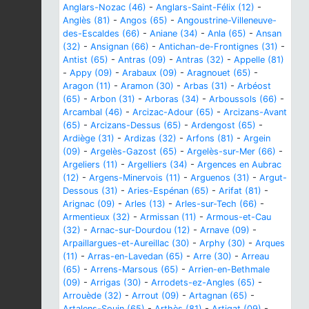
Anglars-Nozac (46)
-
Anglars-Saint-Félix (12)
-
Anglès (81)
-
Angos (65)
-
Angoustrine-Villeneuve-
des-Escaldes (66)
-
Aniane (34)
-
Anla (65)
-
Ansan
(32)
-
Ansignan (66)
-
Antichan-de-Frontignes (31)
-
Antist (65)
-
Antras (09)
-
Antras (32)
-
Appelle (81)
-
Appy (09)
-
Arabaux (09)
-
Aragnouet (65)
-
Aragon (11)
-
Aramon (30)
-
Arbas (31)
-
Arbéost
(65)
-
Arbon (31)
-
Arboras (34)
-
Arboussols (66)
-
Arcambal (46)
-
Arcizac-Adour (65)
-
Arcizans-Avant
(65)
-
Arcizans-Dessus (65)
-
Ardengost (65)
-
Ardiège (31)
-
Ardizas (32)
-
Arfons (81)
-
Argein
(09)
-
Argelès-Gazost (65)
-
Argelès-sur-Mer (66)
-
Argeliers (11)
-
Argelliers (34)
-
Argences en Aubrac
(12)
-
Argens-Minervois (11)
-
Arguenos (31)
-
Argut-
Dessous (31)
-
Aries-Espénan (65)
-
Arifat (81)
-
Arignac (09)
-
Arles (13)
-
Arles-sur-Tech (66)
-
Armentieux (32)
-
Armissan (11)
-
Armous-et-Cau
(32)
-
Arnac-sur-Dourdou (12)
-
Arnave (09)
-
Arpaillargues-et-Aureillac (30)
-
Arphy (30)
-
Arques
(11)
-
Arras-en-Lavedan (65)
-
Arre (30)
-
Arreau
(65)
-
Arrens-Marsous (65)
-
Arrien-en-Bethmale
(09)
-
Arrigas (30)
-
Arrodets-ez-Angles (65)
-
Arrouède (32)
-
Arrout (09)
-
Artagnan (65)
-
Artalens-Souin (65)
-
Arthès (81)
-
Artigat (09)
-