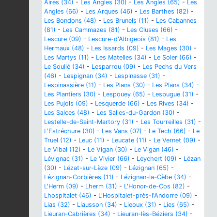
Aires (34)
-
Les Angles (30)
-
Les Angles (65)
-
Les
Angles (66)
-
Les Arques (46)
-
Les Barthes (82)
-
Les Bondons (48)
-
Les Brunels (11)
-
Les Cabannes
(81)
-
Les Cammazes (81)
-
Les Cluses (66)
-
Lescure (09)
-
Lescure-d'Albigeois (81)
-
Les
Hermaux (48)
-
Les Issards (09)
-
Les Mages (30)
-
Les Martys (11)
-
Les Matelles (34)
-
Le Soler (66)
-
Le Soulié (34)
-
Lesparrou (09)
-
Les Pechs du Vers
(46)
-
Lespignan (34)
-
Lespinasse (31)
-
Lespinassière (11)
-
Les Plans (30)
-
Les Plans (34)
-
Les Plantiers (30)
-
Lespouey (65)
-
Lespugue (31)
-
Les Pujols (09)
-
Lesquerde (66)
-
Les Rives (34)
-
Les Salces (48)
-
Les Salles-du-Gardon (30)
-
Lestelle-de-Saint-Martory (31)
-
Les Tourreilles (31)
-
L'Estréchure (30)
-
Les Vans (07)
-
Le Tech (66)
-
Le
Truel (12)
-
Leuc (11)
-
Leucate (11)
-
Le Vernet (09)
-
Le Vibal (12)
-
Le Vigan (30)
-
Le Vigan (46)
-
Lévignac (31)
-
Le Vivier (66)
-
Leychert (09)
-
Lézan
(30)
-
Lézat-sur-Lèze (09)
-
Lézignan (65)
-
Lézignan-Corbières (11)
-
Lézignan-la-Cèbe (34)
-
L'Herm (09)
-
Lherm (31)
-
L'Honor-de-Cos (82)
-
Lhospitalet (46)
-
L'Hospitalet-près-l'Andorre (09)
-
Lias (32)
-
Liausson (34)
-
Lieoux (31)
-
Lies (65)
-
Lieuran-Cabrières (34)
-
Lieuran-lès-Béziers (34)
-