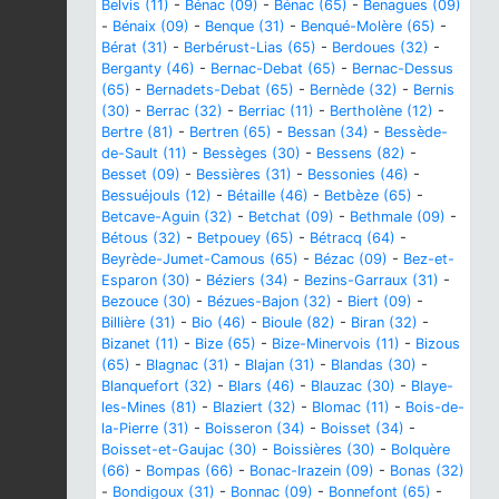
Belvis (11)
-
Bénac (09)
-
Bénac (65)
-
Benagues (09)
-
Bénaix (09)
-
Benque (31)
-
Benqué-Molère (65)
-
Bérat (31)
-
Berbérust-Lias (65)
-
Berdoues (32)
-
Berganty (46)
-
Bernac-Debat (65)
-
Bernac-Dessus
(65)
-
Bernadets-Debat (65)
-
Bernède (32)
-
Bernis
(30)
-
Berrac (32)
-
Berriac (11)
-
Bertholène (12)
-
Bertre (81)
-
Bertren (65)
-
Bessan (34)
-
Bessède-
de-Sault (11)
-
Bessèges (30)
-
Bessens (82)
-
Besset (09)
-
Bessières (31)
-
Bessonies (46)
-
Bessuéjouls (12)
-
Bétaille (46)
-
Betbèze (65)
-
Betcave-Aguin (32)
-
Betchat (09)
-
Bethmale (09)
-
Bétous (32)
-
Betpouey (65)
-
Bétracq (64)
-
Beyrède-Jumet-Camous (65)
-
Bézac (09)
-
Bez-et-
Esparon (30)
-
Béziers (34)
-
Bezins-Garraux (31)
-
Bezouce (30)
-
Bézues-Bajon (32)
-
Biert (09)
-
Billière (31)
-
Bio (46)
-
Bioule (82)
-
Biran (32)
-
Bizanet (11)
-
Bize (65)
-
Bize-Minervois (11)
-
Bizous
(65)
-
Blagnac (31)
-
Blajan (31)
-
Blandas (30)
-
Blanquefort (32)
-
Blars (46)
-
Blauzac (30)
-
Blaye-
les-Mines (81)
-
Blaziert (32)
-
Blomac (11)
-
Bois-de-
la-Pierre (31)
-
Boisseron (34)
-
Boisset (34)
-
Boisset-et-Gaujac (30)
-
Boissières (30)
-
Bolquère
(66)
-
Bompas (66)
-
Bonac-Irazein (09)
-
Bonas (32)
-
Bondigoux (31)
-
Bonnac (09)
-
Bonnefont (65)
-