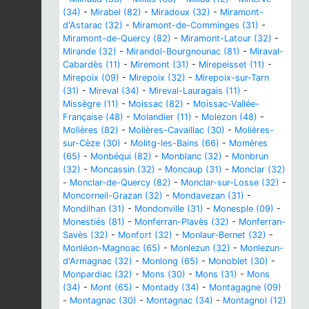
(34)
-
Mirabel (82)
-
Miradoux (32)
-
Miramont-
d'Astarac (32)
-
Miramont-de-Comminges (31)
-
Miramont-de-Quercy (82)
-
Miramont-Latour (32)
-
Mirande (32)
-
Mirandol-Bourgnounac (81)
-
Miraval-
Cabardès (11)
-
Miremont (31)
-
Mirepeisset (11)
-
Mirepoix (09)
-
Mirepoix (32)
-
Mirepoix-sur-Tarn
(31)
-
Mireval (34)
-
Mireval-Lauragais (11)
-
Missègre (11)
-
Moissac (82)
-
Moissac-Vallée-
Française (48)
-
Molandier (11)
-
Molezon (48)
-
Molières (82)
-
Molières-Cavaillac (30)
-
Molières-
sur-Cèze (30)
-
Molitg-les-Bains (66)
-
Momères
(65)
-
Monbéqui (82)
-
Monblanc (32)
-
Monbrun
(32)
-
Moncassin (32)
-
Moncaup (31)
-
Monclar (32)
-
Monclar-de-Quercy (82)
-
Monclar-sur-Losse (32)
-
Moncorneil-Grazan (32)
-
Mondavezan (31)
-
Mondilhan (31)
-
Mondonville (31)
-
Monesple (09)
-
Monestiés (81)
-
Monferran-Plavès (32)
-
Monferran-
Savès (32)
-
Monfort (32)
-
Monlaur-Bernet (32)
-
Monléon-Magnoac (65)
-
Monlezun (32)
-
Monlezun-
d'Armagnac (32)
-
Monlong (65)
-
Monoblet (30)
-
Monpardiac (32)
-
Mons (30)
-
Mons (31)
-
Mons
(34)
-
Mont (65)
-
Montady (34)
-
Montagagne (09)
-
Montagnac (30)
-
Montagnac (34)
-
Montagnol (12)