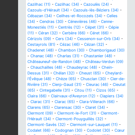
Cazilhac (11)
-
Cazilhac (34)
-
Cazoulès (24)
-
Cazouls-d'Hérault (34)
-
Cazouls-lès-Béziers (34)
-
Cébazan (34)
-
Ceilhes-et-Rocozels (34)
-
Celles
(34)
-
Cendras (30)
-
Cénevières (46)
-
Cenne-
Monestiés (11)
-
Centrès (12)
-
Cépet (31)
-
Cépie
(11)
-
Céran (32)
-
Cerbère (66)
-
Céret (66)
-
Cérizols (09)
-
Cers (34)
-
Cessenon-sur-Orb (34)
-
Cestayrols (81)
-
Cézac (46)
-
Cézan (32)
-
Chadenet (48)
-
Chambon (30)
-
Chamborigaud (30)
-
Chanac (48)
-
Charlas (31)
-
Chastanier (48)
-
Châteauneuf-de-Randon (48)
-
Château-Verdun (09)
-
Chauchailles (48)
-
Chaudeyrac (48)
-
Chein-
Dessus (31)
-
Chélan (32)
-
Cheust (65)
-
Cheylard-
l'Évêque (48)
-
Chèze (65)
-
Chusclan (30)
-
Cier-de-
Rivière (31)
-
Cierp-Gaud (31)
-
Cieurac (46)
-
Cieutat
(65)
-
Cintegabelle (31)
-
Citou (11)
-
Cizos (65)
-
Claira (66)
-
Clairvaux-d'Aveyron (12)
-
Clapiers (34)
-
Clarac (31)
-
Clarac (65)
-
Clara-Villerach (66)
-
Clarens (65)
-
Clarensac (30)
-
Claret (34)
-
Clermont (09)
-
Clermont-le-Fort (31)
-
Clermont-
l'Hérault (34)
-
Clermont-Pouyguillès (32)
-
Clermont-Savès (32)
-
Clermont-sur-Lauquet (11)
-
Codalet (66)
-
Codognan (30)
-
Codolet (30)
-
Cœur