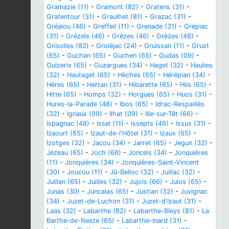
Gramazie (11)
-
Gramont (82)
-
Gratens (31)
-
Gratentour (31)
-
Graulhet (81)
-
Grazac (31)
-
Gréalou (46)
-
Greffeil (11)
-
Grenade (31)
-
Grépiac
(31)
-
Grézels (46)
-
Grèzes (46)
-
Grèzes (48)
-
Grisolles (82)
-
Groléjac (24)
-
Gruissan (11)
-
Grust
(65)
-
Guchan (65)
-
Guchen (65)
-
Gudas (09)
-
Guizerix (65)
-
Guzargues (34)
-
Haget (32)
-
Haulies
(32)
-
Hautaget (65)
-
Hèches (65)
-
Hérépian (34)
-
Hères (65)
-
Herran (31)
-
Hibarette (65)
-
Hiis (65)
-
Hitte (65)
-
Homps (32)
-
Horgues (65)
-
Huos (31)
-
Hures-la-Parade (48)
-
Ibos (65)
-
Idrac-Respaillès
(32)
-
Ignaux (09)
-
Ilhat (09)
-
Ille-sur-Têt (66)
-
Ispagnac (48)
-
Issel (11)
-
Issepts (46)
-
Issus (31)
-
Izaourt (65)
-
Izaut-de-l'Hôtel (31)
-
Izaux (65)
-
Izotges (32)
-
Jacou (34)
-
Jarret (65)
-
Jegun (32)
-
Jézeau (65)
-
Joch (66)
-
Joncels (34)
-
Jonquières
(11)
-
Jonquières (34)
-
Jonquières-Saint-Vincent
(30)
-
Joucou (11)
-
Jû-Belloc (32)
-
Juillac (32)
-
Juillan (65)
-
Juilles (32)
-
Jujols (66)
-
Julos (65)
-
Junas (30)
-
Juncalas (65)
-
Justian (32)
-
Juvignac
(34)
-
Juzet-de-Luchon (31)
-
Juzet-d'Izaut (31)
-
Laas (32)
-
Labarthe (82)
-
Labarthe-Bleys (81)
-
La
Barthe-de-Neste (65)
-
Labarthe-Inard (31)
-