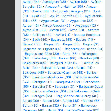
Avène (34)
-
Aventignan (65)
-
Averan (65)
-
Avéron-
Bergelle (32)
-
Avezac-Prat-Lahitte (65)
-
Avezan
(32)
-
Avèze (30)
-
Avignonet-Lauragais (31)
-
Axat
(11)
-
Axiat (09)
-
Ax-les-Thermes (09)
-
Ayguatébia-
Talau (66)
-
Ayguesvives (31)
-
Ayguetinte (32)
-
Aynac (46)
-
Ayros-Arbouix (65)
-
Ayssènes (12)
-
Ayzac-Ost (65)
-
Ayzieu (32)
-
Azas (31)
-
Azereix
(65)
-
Azillanet (34)
-
Azille (11)
-
Babeau-Bouldoux
(34)
-
Bach (46)
-
Badaroux (48)
-
Badens (11)
-
Bagard (30)
-
Bages (11)
-
Bages (66)
-
Bagiry (31)
-
Bagnères-de-Bigorre (65)
-
Bagnères-de-Luchon (31)
-
Bagnols-sur-Cèze (30)
-
Baho (66)
-
Baillargues
(34)
-
Baillestavy (66)
-
Baixas (66)
-
Baladou (46)
-
Balaguères (09)
-
Balaguier-d'Olt (12)
-
Balaruc-les-
Bains (34)
-
Balaruc-le-Vieux (34)
-
Balma (31)
-
Balsièges (48)
-
Banassac-Canilhac (48)
-
Banios
(65)
-
Banyuls-dels-Aspres (66)
-
Banyuls-sur-Mer
(66)
-
Baraigne (11)
-
Baraqueville (12)
-
Barbachen
(65)
-
Barbaira (11)
-
Barbazan (31)
-
Barbazan-Debat
(65)
-
Barbazan-Dessus (65)
-
Barcelonne-du-Gers
(32)
-
Barèges (65)
-
Barguelonne-en-Quercy (46)
-
Barjac (09)
-
Barjac (30)
-
Barjac (48)
-
Barlest (65)
-
Baron (30)
-
Barran (32)
-
Barre (81)
-
Barre-des-
Cévennes (48)
-
Barry (65)
-
Barry-d'Islemade (82)
-