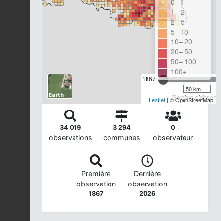
0– 1
1– 2
2– 5
5– 10
10– 20
20– 50
50– 100
100+
1867
50 km
Nombre d'observat
Leaflet
| © OpenStreetMap
34 019
3 294
0
observations
communes
observateur
Première
Dernière
observation
observation
1867
2026