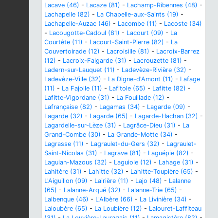
Lacave (46)
-
Lacaze (81)
-
Lachamp-Ribennes (48)
-
Lachapelle (82)
-
La Chapelle-aux-Saints (19)
-
Lachapelle-Auzac (46)
-
Lacombe (11)
-
Lacoste (34)
-
Lacougotte-Cadoul (81)
-
Lacourt (09)
-
La
Courtète (11)
-
Lacourt-Saint-Pierre (82)
-
La
Couvertoirade (12)
-
Lacroisille (81)
-
Lacroix-Barrez
(12)
-
Lacroix-Falgarde (31)
-
Lacrouzette (81)
-
Ladern-sur-Lauquet (11)
-
Ladevèze-Rivière (32)
-
Ladevèze-Ville (32)
-
La Digne-d'Amont (11)
-
Lafage
(11)
-
La Fajolle (11)
-
Lafitole (65)
-
Lafitte (82)
-
Lafitte-Vigordane (31)
-
La Fouillade (12)
-
Lafrançaise (82)
-
Lagamas (34)
-
Lagarde (09)
-
Lagarde (32)
-
Lagarde (65)
-
Lagarde-Hachan (32)
-
Lagardelle-sur-Lèze (31)
-
Lagrâce-Dieu (31)
-
La
Grand-Combe (30)
-
La Grande-Motte (34)
-
Lagrasse (11)
-
Lagraulet-du-Gers (32)
-
Lagraulet-
Saint-Nicolas (31)
-
Lagrave (81)
-
Laguépie (82)
-
Laguian-Mazous (32)
-
Laguiole (12)
-
Lahage (31)
-
Lahitère (31)
-
Lahitte (32)
-
Lahitte-Toupière (65)
-
L'Aiguillon (09)
-
Lairière (11)
-
Lajo (48)
-
Lalanne
(65)
-
Lalanne-Arqué (32)
-
Lalanne-Trie (65)
-
Lalbenque (46)
-
L'Albère (66)
-
La Livinière (34)
-
Laloubère (65)
-
La Loubière (12)
-
Lalouret-Laffiteau
(31)
-
La Louvière-Lauragais (11)
-
Lamagistère (82)
-