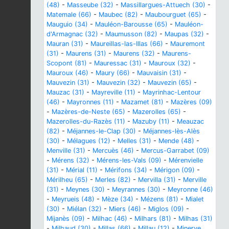
(48)
-
Masseube (32)
-
Massillargues-Attuech (30)
-
Matemale (66)
-
Maubec (82)
-
Maubourguet (65)
-
Mauguio (34)
-
Mauléon-Barousse (65)
-
Mauléon-
d'Armagnac (32)
-
Maumusson (82)
-
Maupas (32)
-
Mauran (31)
-
Maureillas-las-Illas (66)
-
Mauremont
(31)
-
Maurens (31)
-
Maurens (32)
-
Maurens-
Scopont (81)
-
Mauressac (31)
-
Mauroux (32)
-
Mauroux (46)
-
Maury (66)
-
Mauvaisin (31)
-
Mauvezin (31)
-
Mauvezin (32)
-
Mauvezin (65)
-
Mauzac (31)
-
Mayreville (11)
-
Mayrinhac-Lentour
(46)
-
Mayronnes (11)
-
Mazamet (81)
-
Mazères (09)
-
Mazères-de-Neste (65)
-
Mazerolles (65)
-
Mazerolles-du-Razès (11)
-
Mazuby (11)
-
Meauzac
(82)
-
Méjannes-le-Clap (30)
-
Méjannes-lès-Alès
(30)
-
Mélagues (12)
-
Melles (31)
-
Mende (48)
-
Menville (31)
-
Mercuès (46)
-
Mercus-Garrabet (09)
-
Mérens (32)
-
Mérens-les-Vals (09)
-
Mérenvielle
(31)
-
Mérial (11)
-
Mérifons (34)
-
Mérigon (09)
-
Mérilheu (65)
-
Merles (82)
-
Mervilla (31)
-
Merville
(31)
-
Meynes (30)
-
Meyrannes (30)
-
Meyronne (46)
-
Meyrueis (48)
-
Mèze (34)
-
Mézens (81)
-
Mialet
(30)
-
Miélan (32)
-
Miers (46)
-
Miglos (09)
-
Mijanès (09)
-
Milhac (46)
-
Milhars (81)
-
Milhas (31)
-
Milhaud (30)
-
Millas (66)
-
Millau (12)
-
Minerve