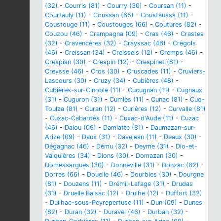
(32)
-
Courris (81)
-
Courry (30)
-
Coursan (11)
-
Courtauly (11)
-
Coussan (65)
-
Coustaussa (11)
-
Coustouge (11)
-
Coustouges (66)
-
Coutures (82)
-
Couzou (46)
-
Crampagna (09)
-
Cras (46)
-
Crastes
(32)
-
Cravencères (32)
-
Crayssac (46)
-
Crégols
(46)
-
Creissan (34)
-
Creissels (12)
-
Cremps (46)
-
Crespian (30)
-
Crespin (12)
-
Crespinet (81)
-
Creysse (46)
-
Cros (30)
-
Cruscades (11)
-
Cruviers-
Lascours (30)
-
Cruzy (34)
-
Cubières (48)
-
Cubières-sur-Cinoble (11)
-
Cucugnan (11)
-
Cugnaux
(31)
-
Cuguron (31)
-
Cumiès (11)
-
Cunac (81)
-
Cuq-
Toulza (81)
-
Curan (12)
-
Curières (12)
-
Curvalle (81)
-
Cuxac-Cabardès (11)
-
Cuxac-d'Aude (11)
-
Cuzac
(46)
-
Dalou (09)
-
Damiatte (81)
-
Daumazan-sur-
Arize (09)
-
Daux (31)
-
Davejean (11)
-
Deaux (30)
-
Dégagnac (46)
-
Dému (32)
-
Deyme (31)
-
Dio-et-
Valquières (34)
-
Dions (30)
-
Domazan (30)
-
Domessargues (30)
-
Donneville (31)
-
Donzac (82)
-
Dorres (66)
-
Douelle (46)
-
Dourbies (30)
-
Dourgne
(81)
-
Douzens (11)
-
Drémil-Lafage (31)
-
Drudas
(31)
-
Druelle Balsac (12)
-
Drulhe (12)
-
Duffort (32)
-
Duilhac-sous-Peyrepertuse (11)
-
Dun (09)
-
Dunes
(82)
-
Duran (32)
-
Duravel (46)
-
Durban (32)
-