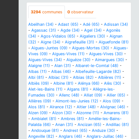
3294
communes
0
observateur
Abeilhan (34)
-
Adast (65)
-
Adé (65)
-
Adissan (34)
-
Agassac (31)
-
Agde (34)
-
Agel (34)
-
Agonès
(34)
-
Agos-Vidalos (65)
-
Aigaliers (30)
-
Aignan
(32)
-
Aigne (34)
-
Aigrefeuille (31)
-
Aiguefonde (81)
-
Aigues-Juntes (09)
-
Aigues-Mortes (30)
-
Aigues-
Vives (09)
-
Aigues-Vives (11)
-
Aigues-Vives (30)
-
Aigues-Vives (34)
-
Aiguèze (30)
-
Aimargues (30)
-
Alaigne (11)
-
Alan (31)
-
Albaret-le-Comtal (48)
-
Albas (11)
-
Albas (46)
-
Albefeuille-Lagarde (82)
-
Albi (81)
-
Albiac (31)
-
Albias (82)
-
Albières (11)
-
Albiès (09)
-
Albine (81)
-
Alénya (66)
-
Alès (30)
-
Alet-les-Bains (11)
-
Algans (81)
-
Allègre-les-
Fumades (30)
-
Allenc (48)
-
Alliat (09)
-
Allier (65)
-
Allières (09)
-
Almont-les-Junies (12)
-
Alos (09)
-
Alos (81)
-
Alrance (12)
-
Altier (48)
-
Alvignac (46)
-
Alzen (09)
-
Alzon (30)
-
Alzonne (11)
-
Amarens (81)
-
Ambialet (81)
-
Ambres (81)
-
Amélie-les-Bains-
Palalda (66)
-
Anan (31)
-
Ancizan (65)
-
Andillac (81)
-
Andouque (81)
-
Andrest (65)
-
Anduze (30)
-
Angeville (82)
-
Anglars (46)
-
Anglars-Juillac (46)
-