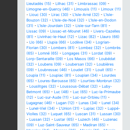
Lieutadès (15)
-
Lilhac (31)
-
Limbrassac (09)
-
Limogne-en-Quercy (46)
-
Limousis (11)
-
Limoux (11)
-
Liouc (30)
-
Lirac (30)
-
L'Isle-Arné (32)
-
L'Isle-
Bouzon (32)
-
L'Isle-de-Noé (32)
-
L'Isle-en-Dodon
(31)
-
L'Isle-Jourdain (32)
-
Lisle-sur-Tarn (81)
-
Lissac (09)
-
Lissac-et-Mouret (46)
-
Livers-Cazelles
(81)
-
Livinhac-le-Haut (12)
-
Lizac (82)
-
Llauro (66)
-
Llo (66)
-
Llupia (66)
-
Lodève (34)
-
Logrian-
Florian (30)
-
Lombers (81)
-
Lombez (32)
-
Lombrès
(65)
-
Lomné (65)
-
Longages (31)
-
Lordat (09)
-
Lorp-Sentaraille (09)
-
Los Masos (66)
-
Loubédat
(32)
-
Loubens (09)
-
Loubersan (32)
-
Loubières
(09)
-
Loubressac (46)
-
Loudet (31)
-
Louit (65)
-
Loupia (11)
-
Loupiac (81)
-
Loupian (34)
-
Lourdes
(65)
-
Loures-Barousse (65)
-
Lourties-Monbrun (32)
-
Louslitges (32)
-
Loussous-Débat (32)
-
Luby-
Betmont (65)
-
Luc (48)
-
Luc (65)
-
Luc-la-Primaube
(12)
-
Luc-sur-Aude (11)
-
Luc-sur-Orbieu (11)
-
Lugagnac (46)
-
Lugan (12)
-
Lunas (34)
-
Lunel (34)
-
Lunel-Viel (34)
-
L'Union (31)
-
Lupiac (32)
-
Luppé-
Violles (32)
-
Luquet (65)
-
Luscan (31)
-
Lussan (30)
-
Lussan (32)
-
Lustar (65)
-
Luzech (46)
-
Luzenac
(09)
-
Luz-Saint-Sauveur (65)
-
Madiran (65)
-