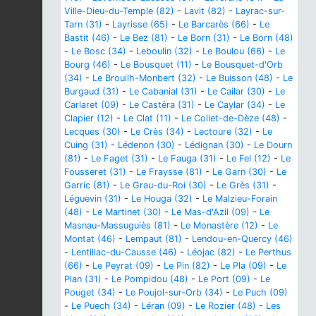
Ville-Dieu-du-Temple (82)
-
Lavit (82)
-
Layrac-sur-
Tarn (31)
-
Layrisse (65)
-
Le Barcarès (66)
-
Le
Bastit (46)
-
Le Bez (81)
-
Le Born (31)
-
Le Born (48)
-
Le Bosc (34)
-
Leboulin (32)
-
Le Boulou (66)
-
Le
Bourg (46)
-
Le Bousquet (11)
-
Le Bousquet-d'Orb
(34)
-
Le Brouilh-Monbert (32)
-
Le Buisson (48)
-
Le
Burgaud (31)
-
Le Cabanial (31)
-
Le Cailar (30)
-
Le
Carlaret (09)
-
Le Castéra (31)
-
Le Caylar (34)
-
Le
Clapier (12)
-
Le Clat (11)
-
Le Collet-de-Dèze (48)
-
Lecques (30)
-
Le Crès (34)
-
Lectoure (32)
-
Le
Cuing (31)
-
Lédenon (30)
-
Lédignan (30)
-
Le Dourn
(81)
-
Le Faget (31)
-
Le Fauga (31)
-
Le Fel (12)
-
Le
Fousseret (31)
-
Le Fraysse (81)
-
Le Garn (30)
-
Le
Garric (81)
-
Le Grau-du-Roi (30)
-
Le Grès (31)
-
Léguevin (31)
-
Le Houga (32)
-
Le Malzieu-Forain
(48)
-
Le Martinet (30)
-
Le Mas-d'Azil (09)
-
Le
Masnau-Massuguiès (81)
-
Le Monastère (12)
-
Le
Montat (46)
-
Lempaut (81)
-
Lendou-en-Quercy (46)
-
Lentillac-du-Causse (46)
-
Léojac (82)
-
Le Perthus
(66)
-
Le Peyrat (09)
-
Le Pin (82)
-
Le Pla (09)
-
Le
Plan (31)
-
Le Pompidou (48)
-
Le Port (09)
-
Le
Pouget (34)
-
Le Poujol-sur-Orb (34)
-
Le Puch (09)
-
Le Puech (34)
-
Léran (09)
-
Le Rozier (48)
-
Les