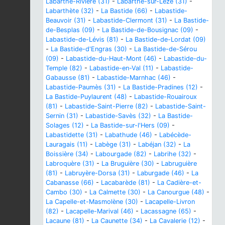
Labarthe-Rivière (31)
-
Labarthe-sur-Lèze (31)
-
Labarthète (32)
-
La Bastide (66)
-
Labastide-
Beauvoir (31)
-
Labastide-Clermont (31)
-
La Bastide-
de-Besplas (09)
-
La Bastide-de-Bousignac (09)
-
Labastide-de-Lévis (81)
-
La Bastide-de-Lordat (09)
-
La Bastide-d'Engras (30)
-
La Bastide-de-Sérou
(09)
-
Labastide-du-Haut-Mont (46)
-
Labastide-du-
Temple (82)
-
Labastide-en-Val (11)
-
Labastide-
Gabausse (81)
-
Labastide-Marnhac (46)
-
Labastide-Paumès (31)
-
La Bastide-Pradines (12)
-
La Bastide-Puylaurent (48)
-
Labastide-Rouairoux
(81)
-
Labastide-Saint-Pierre (82)
-
Labastide-Saint-
Sernin (31)
-
Labastide-Savès (32)
-
La Bastide-
Solages (12)
-
La Bastide-sur-l'Hers (09)
-
Labastidette (31)
-
Labathude (46)
-
Labécède-
Lauragais (11)
-
Labège (31)
-
Labéjan (32)
-
La
Boissière (34)
-
Labourgade (82)
-
Labrihe (32)
-
Labroquère (31)
-
La Bruguière (30)
-
Labruguière
(81)
-
Labruyère-Dorsa (31)
-
Laburgade (46)
-
La
Cabanasse (66)
-
Lacabarède (81)
-
La Cadière-et-
Cambo (30)
-
La Calmette (30)
-
La Canourgue (48)
-
La Capelle-et-Masmolène (30)
-
Lacapelle-Livron
(82)
-
Lacapelle-Marival (46)
-
Lacassagne (65)
-
Lacaune (81)
-
La Caunette (34)
-
La Cavalerie (12)
-