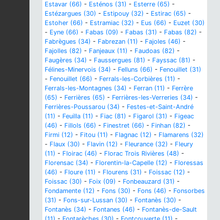
Estavar (66)
-
Esténos (31)
-
Esterre (65)
-
Estézargues (30)
-
Estipouy (32)
-
Estirac (65)
-
Estoher (66)
-
Estramiac (32)
-
Eus (66)
-
Euzet (30)
-
Eyne (66)
-
Fabas (09)
-
Fabas (31)
-
Fabas (82)
-
Fabrègues (34)
-
Fabrezan (11)
-
Fajoles (46)
-
Fajolles (82)
-
Fanjeaux (11)
-
Faudoas (82)
-
Faugères (34)
-
Faussergues (81)
-
Fayssac (81)
-
Félines-Minervois (34)
-
Felluns (66)
-
Fenouillet (31)
-
Fenouillet (66)
-
Ferrals-les-Corbières (11)
-
Ferrals-les-Montagnes (34)
-
Ferran (11)
-
Ferrère
(65)
-
Ferrières (65)
-
Ferrières-les-Verreries (34)
-
Ferrières-Poussarou (34)
-
Festes-et-Saint-André
(11)
-
Feuilla (11)
-
Fiac (81)
-
Figarol (31)
-
Figeac
(46)
-
Fillols (66)
-
Finestret (66)
-
Finhan (82)
-
Firmi (12)
-
Fitou (11)
-
Flagnac (12)
-
Flamarens (32)
-
Flaux (30)
-
Flavin (12)
-
Fleurance (32)
-
Fleury
(11)
-
Floirac (46)
-
Florac Trois Rivières (48)
-
Florensac (34)
-
Florentin-la-Capelle (12)
-
Floressas
(46)
-
Floure (11)
-
Flourens (31)
-
Foissac (12)
-
Foissac (30)
-
Foix (09)
-
Fonbeauzard (31)
-
Fondamente (12)
-
Fons (30)
-
Fons (46)
-
Fonsorbes
(31)
-
Fons-sur-Lussan (30)
-
Fontanès (30)
-
Fontanès (34)
-
Fontanes (46)
-
Fontanès-de-Sault
(11)
-
Fontarèches (30)
-
Fontcouverte (11)
-