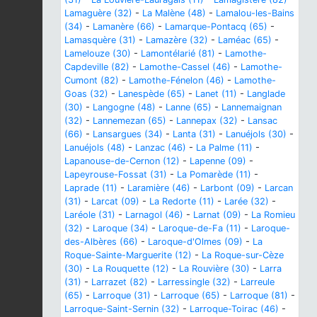
Lamaguère (32)
-
La Malène (48)
-
Lamalou-les-Bains
(34)
-
Lamanère (66)
-
Lamarque-Pontacq (65)
-
Lamasquère (31)
-
Lamazère (32)
-
Laméac (65)
-
Lamelouze (30)
-
Lamontélarié (81)
-
Lamothe-
Capdeville (82)
-
Lamothe-Cassel (46)
-
Lamothe-
Cumont (82)
-
Lamothe-Fénelon (46)
-
Lamothe-
Goas (32)
-
Lanespède (65)
-
Lanet (11)
-
Langlade
(30)
-
Langogne (48)
-
Lanne (65)
-
Lannemaignan
(32)
-
Lannemezan (65)
-
Lannepax (32)
-
Lansac
(66)
-
Lansargues (34)
-
Lanta (31)
-
Lanuéjols (30)
-
Lanuéjols (48)
-
Lanzac (46)
-
La Palme (11)
-
Lapanouse-de-Cernon (12)
-
Lapenne (09)
-
Lapeyrouse-Fossat (31)
-
La Pomarède (11)
-
Laprade (11)
-
Laramière (46)
-
Larbont (09)
-
Larcan
(31)
-
Larcat (09)
-
La Redorte (11)
-
Larée (32)
-
Laréole (31)
-
Larnagol (46)
-
Larnat (09)
-
La Romieu
(32)
-
Laroque (34)
-
Laroque-de-Fa (11)
-
Laroque-
des-Albères (66)
-
Laroque-d'Olmes (09)
-
La
Roque-Sainte-Marguerite (12)
-
La Roque-sur-Cèze
(30)
-
La Rouquette (12)
-
La Rouvière (30)
-
Larra
(31)
-
Larrazet (82)
-
Larressingle (32)
-
Larreule
(65)
-
Larroque (31)
-
Larroque (65)
-
Larroque (81)
-
Larroque-Saint-Sernin (32)
-
Larroque-Toirac (46)
-