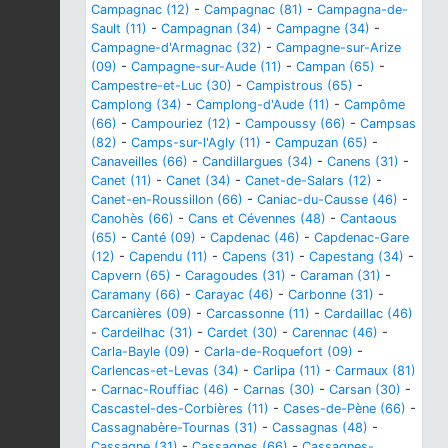
Campagnac (12)
-
Campagnac (81)
-
Campagna-de-
Sault (11)
-
Campagnan (34)
-
Campagne (34)
-
Campagne-d'Armagnac (32)
-
Campagne-sur-Arize
(09)
-
Campagne-sur-Aude (11)
-
Campan (65)
-
Campestre-et-Luc (30)
-
Campistrous (65)
-
Camplong (34)
-
Camplong-d'Aude (11)
-
Campôme
(66)
-
Campouriez (12)
-
Campoussy (66)
-
Campsas
(82)
-
Camps-sur-l'Agly (11)
-
Campuzan (65)
-
Canaveilles (66)
-
Candillargues (34)
-
Canens (31)
-
Canet (11)
-
Canet (34)
-
Canet-de-Salars (12)
-
Canet-en-Roussillon (66)
-
Caniac-du-Causse (46)
-
Canohès (66)
-
Cans et Cévennes (48)
-
Cantaous
(65)
-
Canté (09)
-
Capdenac (46)
-
Capdenac-Gare
(12)
-
Capendu (11)
-
Capens (31)
-
Capestang (34)
-
Capvern (65)
-
Caragoudes (31)
-
Caraman (31)
-
Caramany (66)
-
Carayac (46)
-
Carbonne (31)
-
Carcanières (09)
-
Carcassonne (11)
-
Cardaillac (46)
-
Cardeilhac (31)
-
Cardet (30)
-
Carennac (46)
-
Carla-Bayle (09)
-
Carla-de-Roquefort (09)
-
Carlencas-et-Levas (34)
-
Carlipa (11)
-
Carmaux (81)
-
Carnac-Rouffiac (46)
-
Carnas (30)
-
Carsan (30)
-
Cascastel-des-Corbières (11)
-
Cases-de-Pène (66)
-
Cassagnabère-Tournas (31)
-
Cassagnas (48)
-
Cassagne (31)
-
Cassagnes (66)
-
Cassagnes-