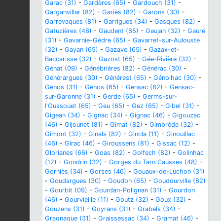
Garac (31)
-
Gardères (65)
-
Gardouch (31)
-
Garganvillar (82)
-
Gariès (82)
-
Garons (30)
-
Garrevaques (81)
-
Garrigues (34)
-
Gasques (82)
-
Gatuzières (48)
-
Gaudent (65)
-
Gaujan (32)
-
Gauré
(31)
-
Gavarnie-Gèdre (65)
-
Gavarret-sur-Aulouste
(32)
-
Gayan (65)
-
Gazave (65)
-
Gazax-et-
Baccarisse (32)
-
Gazost (65)
-
Gée-Rivière (32)
-
Génat (09)
-
Génébrières (82)
-
Générac (30)
-
Générargues (30)
-
Générest (65)
-
Génolhac (30)
-
Génos (31)
-
Génos (65)
-
Gensac (82)
-
Gensac-
sur-Garonne (31)
-
Gerde (65)
-
Germs-sur-
l'Oussouet (65)
-
Geu (65)
-
Gez (65)
-
Gibel (31)
-
Gigean (34)
-
Gignac (34)
-
Gignac (46)
-
Gigouzac
(46)
-
Gijounet (81)
-
Gimat (82)
-
Gimbrède (32)
-
Gimont (32)
-
Ginals (82)
-
Gincla (11)
-
Ginouillac
(46)
-
Girac (46)
-
Giroussens (81)
-
Gissac (12)
-
Glorianes (66)
-
Goas (82)
-
Golfech (82)
-
Golinhac
(12)
-
Gondrin (32)
-
Gorges du Tarn Causses (48)
-
Gorniès (34)
-
Gorses (46)
-
Gouaux-de-Luchon (31)
-
Goudargues (30)
-
Goudon (65)
-
Goudourville (82)
-
Gourbit (09)
-
Gourdan-Polignan (31)
-
Gourdon
(46)
-
Gourvieille (11)
-
Goutz (32)
-
Goux (32)
-
Gouzens (31)
-
Goyrans (31)
-
Grabels (34)
-
Gragnague (31)
-
Graissessac (34)
-
Gramat (46)
-