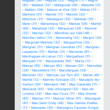
Magalas (34)
-
Magnan (32)
-
Magrie (11)
-
Magrin
(81)
-
Malabat (32)
-
Malegoude (09)
-
Maleville (12)
-
Malléon (09)
-
Malons-et-Elze (30)
-
Malras (11)
-
Malvezie (31)
-
Malviès (11)
-
Manciet (32)
-
Mancioux (31)
-
Mandagout (30)
-
Manduel (30)
-
Mane (31)
-
Mansempuy (32)
-
Manses (09)
-
Mantet
(66)
-
Marambat (32)
-
Maraussan (34)
-
Maravat
(32)
-
Marciac (32)
-
Marcilhac-sur-Célé (46)
-
Marcillac-Vallon (12)
-
Marestaing (32)
-
Margon (34)
-
Margouët-Meymes (32)
-
Marguerittes (30)
-
Marignac (31)
-
Marignac-Lasclares (31)
-
Marignac-
Laspeyres (31)
-
Marliac (31)
-
Marnaves (81)
-
Marnhagues-et-Latour (12)
-
Marquefave (31)
-
Marquein (11)
-
Marquixanes (66)
-
Marsa (11)
-
Marsac (65)
-
Marsac (82)
-
Marsan (32)
-
Marseillan
(34)
-
Marseillette (11)
-
Marsillargues (34)
-
Marsolan (32)
-
Marssac-sur-Tarn (81)
-
Martel (46)
-
Martiel (12)
-
Martres-Tolosane (31)
-
Maruéjols-lès-
Gardon (30)
-
Marvejols (48)
-
Mas-Cabardès (11)
-
Mascaras (65)
-
Mas-d'Auvignon (32)
-
Mas-de-
Londres (34)
-
Mas-des-Cours (11)
-
Mas-Grenier
(82)
-
Massac (11)
-
Massac-Séran (81)
-
Massaguel
(81)
-
Mas-Saint-Chély (48)
-
Mas-Saintes-Puelles
(11)
-
Massanes (30)
-
Massegros Causses Gorges