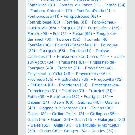
Fontenilles (31)
-
Fonters-du-Razès (11)
-
Fontès (34)
-
Fontiers-Cabardès (11)
-
Fontiès-d'Aude (11)
-
Fontjoncouse (11)
-
Fontpédrouse (66)
-
Fontrabiouse (66)
-
Fontrieu (81)
-
Font-Romeu-
Odeillo-Via (66)
-
Forgues (31)
-
Formiguères (66)
-
Fornex (09)
-
Fos (31)
-
Fosse (66)
-
Fougax-et-
Barrineuf (09)
-
Fourcès (32)
-
Fournels (48)
-
Fournès (30)
-
Fournes-Cabardès (11)
-
Fourques
(30)
-
Fourques (66)
-
Fourtou (11)
-
Fraisse-
Cabardès (11)
-
Fraissé-des-Corbières (11)
-
Fraisse-
sur-Agout (34)
-
Fraissines (81)
-
Fraissinet-de-
Fourques (48)
-
Francon (31)
-
Frayssinet (46)
-
Frayssinet-le-Gélat (46)
-
Frayssinhes (46)
-
Fréchède (65)
-
Fréchendets (65)
-
Frégouville (32)
-
Fréjeville (81)
-
Frontignan (34)
-
Frontignan-de-
Comminges (31)
-
Fronton (31)
-
Frouzins (31)
-
Fuilla (66)
-
Fustérouau (32)
-
Fustignac (31)
-
Gabian (34)
-
Gabre (09)
-
Gabriac (48)
-
Gabrias
(48)
-
Gagnac-sur-Garonne (31)
-
Gailhan (30)
-
Gaillac (81)
-
Gaillac-Toulza (31)
-
Gaillagos (65)
-
Gajan (09)
-
Gajan (30)
-
Galan (65)
-
Galargues (34)
-
Galez (65)
-
Galié (31)
-
Gallargues-le-Montueux
(30)
-
Ganac (09)
-
Ganges (34)
-
Ganties (31)
-