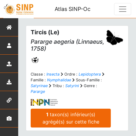
Atlas SINP-Oc
Tircis (Le)
Pararge aegeria
(Linnaeus,
1758)
Classe :
Insecta
Ordre :
Lepidoptera
Famille :
Nymphalidae
Sous-Famille :
Satyrinae
Tribu :
Satyrini
Genre :
Pararge
1
taxon(s) inférieur(s)
agrégé(s) sur cette fiche