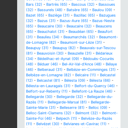
Bars (32)
-
Bartrès (65)
-
Bascous (32)
-
Bassoues
(32)
-
Bassurels (48)
-
Batsère (65)
-
Baulou (09)
-
Bazet (65)
-
Baziège (31)
-
Bazillac (65)
-
Bazugues
(32)
-
Bazus (31)
-
Bazus-Aure (65)
-
Bazus-Neste
(65)
-
Beaucaire (30)
-
Beaucaire (32)
-
Beaucens
(65)
-
Beauchalot (31)
-
Beaudéan (65)
-
Beaufort
(31)
-
Beaulieu (34)
-
Beaumarchés (32)
-
Beaumont-
de-Lomagne (82)
-
Beaumont-sur-Lèze (31)
-
Beaupuy (31)
-
Beaupuy (82)
-
Beauvais-sur-Tescou
(81)
-
Beauvoisin (30)
-
Beauzelle (31)
-
Bédarieux
(34)
-
Bédeilhac-et-Aynat (09)
-
Bédouès-Cocurès
(48)
-
Béduer (46)
-
Bel-Air-Val-d'Ance (48)
-
Bélaye
(46)
-
Belberaud (31)
-
Belbèze-en-Comminges (31)
-
Belbèze-en-Lomagne (82)
-
Belcaire (11)
-
Belcastel
(12)
-
Belcastel (81)
-
Bélesta (09)
-
Bélesta (66)
-
Bélesta-en-Lauragais (31)
-
Belfort-du-Quercy (46)
-
Belfort-sur-Rebenty (11)
-
Bellefont-La Rauze (46)
-
Bellegarde (30)
-
Bellegarde (32)
-
Bellegarde-du-
Razès (11)
-
Bellegarde-Marsal (81)
-
Bellegarde-
Sainte-Marie (31)
-
Belleserre (81)
-
Belloc (09)
-
Belloc-Saint-Clamens (32)
-
Belmont (32)
-
Belmont-
Sainte-Foi (46)
-
Belpech (11)
-
Belvèze-du-Razès
(11)
-
Belvézet (30)
-
Belvianes-et-Cavirac (11)
-