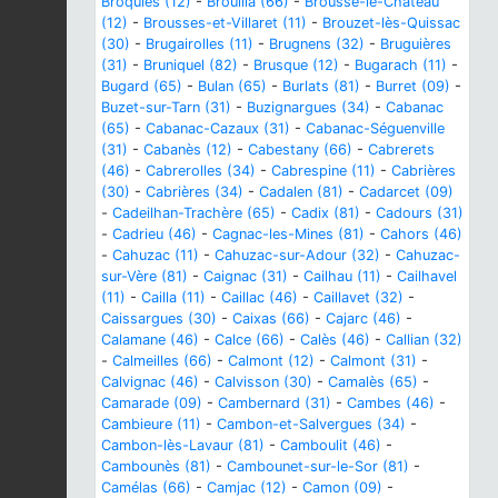
Broquiès (12)
-
Brouilla (66)
-
Brousse-le-Château
(12)
-
Brousses-et-Villaret (11)
-
Brouzet-lès-Quissac
(30)
-
Brugairolles (11)
-
Brugnens (32)
-
Bruguières
(31)
-
Bruniquel (82)
-
Brusque (12)
-
Bugarach (11)
-
Bugard (65)
-
Bulan (65)
-
Burlats (81)
-
Burret (09)
-
Buzet-sur-Tarn (31)
-
Buzignargues (34)
-
Cabanac
(65)
-
Cabanac-Cazaux (31)
-
Cabanac-Séguenville
(31)
-
Cabanès (12)
-
Cabestany (66)
-
Cabrerets
(46)
-
Cabrerolles (34)
-
Cabrespine (11)
-
Cabrières
(30)
-
Cabrières (34)
-
Cadalen (81)
-
Cadarcet (09)
-
Cadeilhan-Trachère (65)
-
Cadix (81)
-
Cadours (31)
-
Cadrieu (46)
-
Cagnac-les-Mines (81)
-
Cahors (46)
-
Cahuzac (11)
-
Cahuzac-sur-Adour (32)
-
Cahuzac-
sur-Vère (81)
-
Caignac (31)
-
Cailhau (11)
-
Cailhavel
(11)
-
Cailla (11)
-
Caillac (46)
-
Caillavet (32)
-
Caissargues (30)
-
Caixas (66)
-
Cajarc (46)
-
Calamane (46)
-
Calce (66)
-
Calès (46)
-
Callian (32)
-
Calmeilles (66)
-
Calmont (12)
-
Calmont (31)
-
Calvignac (46)
-
Calvisson (30)
-
Camalès (65)
-
Camarade (09)
-
Cambernard (31)
-
Cambes (46)
-
Cambieure (11)
-
Cambon-et-Salvergues (34)
-
Cambon-lès-Lavaur (81)
-
Camboulit (46)
-
Cambounès (81)
-
Cambounet-sur-le-Sor (81)
-
Camélas (66)
-
Camjac (12)
-
Camon (09)
-