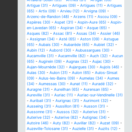
Artigue (31)
-
Artigues (09)
-
Artigues (11)
-
Artigues
(65)
-
Artix (09)
-
Arvieu (12)
-
Arvigna (09)
-
Arzenc-de-Randon (48)
-
Arzens (11)
-
Ascou (09)
-
Aspères (30)
-
Aspet (31)
-
Aspin-Aure (65)
-
Aspin-
en-Lavedan (65)
-
Aspiran (34)
-
Asque (65)
-
Asques (82)
-
Assac (81)
-
Assas (34)
-
Assier (46)
-
Assignan (34)
-
Asté (65)
-
Aston (09)
-
Astugue
(65)
-
Aubais (30)
-
Aubarède (65)
-
Aubiet (32)
-
Aubin (12)
-
Aubord (30)
-
Aubussargues (30)
-
Aucamville (31)
-
Aucamville (82)
-
Auch (32)
-
Aucun
(65)
-
Augirein (09)
-
Augnax (32)
-
Aujac (30)
-
Aujan-Mournède (32)
-
Aujargues (30)
-
Aujols (46)
-
Aulas (30)
-
Aulon (31)
-
Aulon (65)
-
Aulos-Sinsat
(09)
-
Aulus-les-Bains (09)
-
Aumelas (34)
-
Aumes
(34)
-
Aumessas (30)
-
Aunat (11)
-
Auradé (32)
-
Auragne (31)
-
Aureilhan (65)
-
Aurensan (65)
-
Aureville (31)
-
Auriac (11)
-
Auriac-sur-Vendinelle (31)
-
Auribail (31)
-
Aurignac (31)
-
Aurimont (32)
-
Ausseing (31)
-
Aussillon (81)
-
Ausson (31)
-
Aussonne (31)
-
Aussos (32)
-
Auterive (31)
-
Auterive (32)
-
Auterive (82)
-
Autignac (34)
-
Autoire (46)
-
Auty (82)
-
Auvillar (82)
-
Auzat (09)
-
Auzeville-Tolosane (31)
-
Auzielle (31)
-
Auzits (12)
-