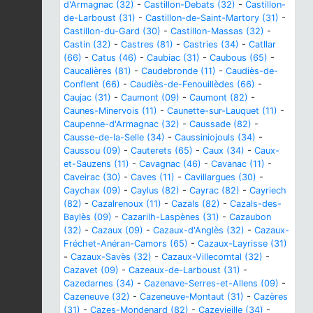
d'Armagnac (32)
-
Castillon-Debats (32)
-
Castillon-
de-Larboust (31)
-
Castillon-de-Saint-Martory (31)
-
Castillon-du-Gard (30)
-
Castillon-Massas (32)
-
Castin (32)
-
Castres (81)
-
Castries (34)
-
Catllar
(66)
-
Catus (46)
-
Caubiac (31)
-
Caubous (65)
-
Caucalières (81)
-
Caudebronde (11)
-
Caudiès-de-
Conflent (66)
-
Caudiès-de-Fenouillèdes (66)
-
Caujac (31)
-
Caumont (09)
-
Caumont (82)
-
Caunes-Minervois (11)
-
Caunette-sur-Lauquet (11)
-
Caupenne-d'Armagnac (32)
-
Caussade (82)
-
Causse-de-la-Selle (34)
-
Caussiniojouls (34)
-
Caussou (09)
-
Cauterets (65)
-
Caux (34)
-
Caux-
et-Sauzens (11)
-
Cavagnac (46)
-
Cavanac (11)
-
Caveirac (30)
-
Caves (11)
-
Cavillargues (30)
-
Caychax (09)
-
Caylus (82)
-
Cayrac (82)
-
Cayriech
(82)
-
Cazalrenoux (11)
-
Cazals (82)
-
Cazals-des-
Baylès (09)
-
Cazarilh-Laspènes (31)
-
Cazaubon
(32)
-
Cazaux (09)
-
Cazaux-d'Anglès (32)
-
Cazaux-
Fréchet-Anéran-Camors (65)
-
Cazaux-Layrisse (31)
-
Cazaux-Savès (32)
-
Cazaux-Villecomtal (32)
-
Cazavet (09)
-
Cazeaux-de-Larboust (31)
-
Cazedarnes (34)
-
Cazenave-Serres-et-Allens (09)
-
Cazeneuve (32)
-
Cazeneuve-Montaut (31)
-
Cazères
(31)
-
Cazes-Mondenard (82)
-
Cazevieille (34)
-