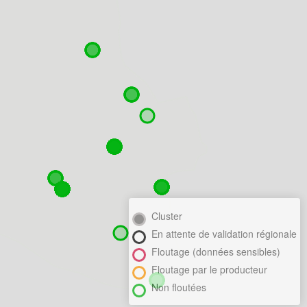
Cluster
En attente de validation régionale
Floutage (données sensibles)
Floutage par le producteur
Non floutées