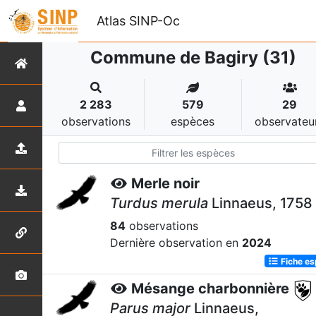
Atlas SINP-Oc
Commune de Bagiry (31)
2 283
579
29
observations
espèces
observateu
Merle noir
Turdus merula
Linnaeus, 1758
84
observations
Dernière observation en
2024
Fiche e
Mésange charbonnière
Parus major
Linnaeus,