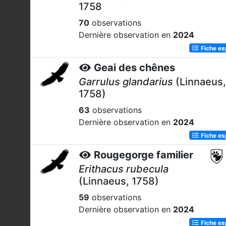
1758
70
observations
Dernière observation en
2024
Fiche e
Geai des chênes
Garrulus glandarius
(Linnaeus,
1758)
63
observations
Dernière observation en
2024
Fiche e
Rougegorge familier
Erithacus rubecula
(Linnaeus, 1758)
59
observations
Dernière observation en
2024
Fiche e