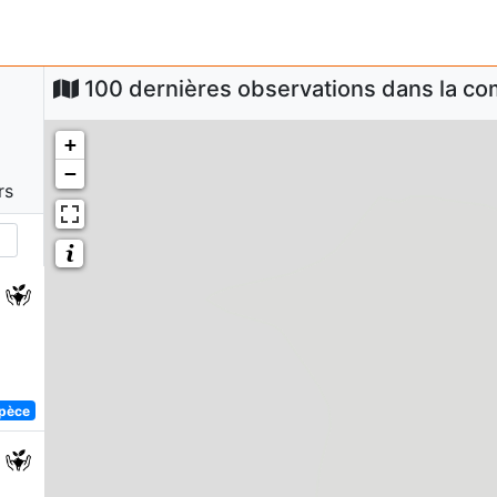
100 dernières observations dans la 
+
−
rs
spèce