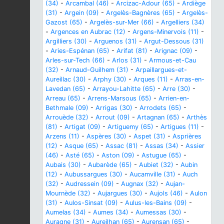
(34)
-
Arcambal (46)
-
Arcizac-Adour (65)
-
Ardiège
(31)
-
Argein (09)
-
Argelès-Bagnères (65)
-
Argelès-
Gazost (65)
-
Argelès-sur-Mer (66)
-
Argelliers (34)
-
Argences en Aubrac (12)
-
Argens-Minervois (11)
-
Argilliers (30)
-
Arguenos (31)
-
Argut-Dessous (31)
-
Aries-Espénan (65)
-
Arifat (81)
-
Arignac (09)
-
Arles-sur-Tech (66)
-
Arlos (31)
-
Armous-et-Cau
(32)
-
Arnaud-Guilhem (31)
-
Arpaillargues-et-
Aureillac (30)
-
Arphy (30)
-
Arques (11)
-
Arras-en-
Lavedan (65)
-
Arrayou-Lahitte (65)
-
Arre (30)
-
Arreau (65)
-
Arrens-Marsous (65)
-
Arrien-en-
Bethmale (09)
-
Arrigas (30)
-
Arrodets (65)
-
Arrouède (32)
-
Arrout (09)
-
Artagnan (65)
-
Arthès
(81)
-
Artigat (09)
-
Artiguemy (65)
-
Artigues (11)
-
Arzens (11)
-
Aspères (30)
-
Aspet (31)
-
Asprières
(12)
-
Asque (65)
-
Assac (81)
-
Assas (34)
-
Assier
(46)
-
Asté (65)
-
Aston (09)
-
Astugue (65)
-
Aubais (30)
-
Aubarède (65)
-
Aubiet (32)
-
Aubin
(12)
-
Aubussargues (30)
-
Aucamville (31)
-
Auch
(32)
-
Audressein (09)
-
Augnax (32)
-
Aujan-
Mournède (32)
-
Aujargues (30)
-
Aujols (46)
-
Aulon
(31)
-
Aulos-Sinsat (09)
-
Aulus-les-Bains (09)
-
Aumelas (34)
-
Aumes (34)
-
Aumessas (30)
-
Auragne (31)
-
Aureilhan (65)
-
Aurensan (65)
-