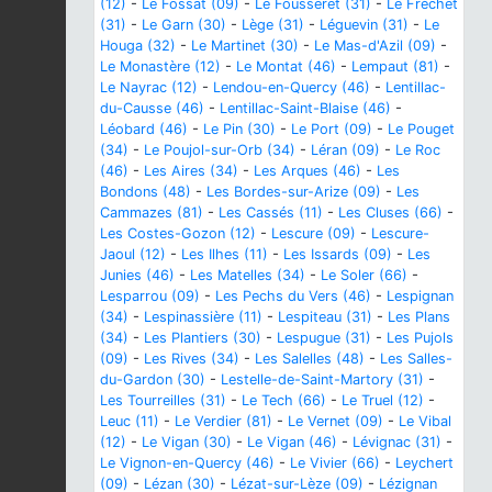
(12)
-
Le Fossat (09)
-
Le Fousseret (31)
-
Le Fréchet
(31)
-
Le Garn (30)
-
Lège (31)
-
Léguevin (31)
-
Le
Houga (32)
-
Le Martinet (30)
-
Le Mas-d'Azil (09)
-
Le Monastère (12)
-
Le Montat (46)
-
Lempaut (81)
-
Le Nayrac (12)
-
Lendou-en-Quercy (46)
-
Lentillac-
du-Causse (46)
-
Lentillac-Saint-Blaise (46)
-
Léobard (46)
-
Le Pin (30)
-
Le Port (09)
-
Le Pouget
(34)
-
Le Poujol-sur-Orb (34)
-
Léran (09)
-
Le Roc
(46)
-
Les Aires (34)
-
Les Arques (46)
-
Les
Bondons (48)
-
Les Bordes-sur-Arize (09)
-
Les
Cammazes (81)
-
Les Cassés (11)
-
Les Cluses (66)
-
Les Costes-Gozon (12)
-
Lescure (09)
-
Lescure-
Jaoul (12)
-
Les Ilhes (11)
-
Les Issards (09)
-
Les
Junies (46)
-
Les Matelles (34)
-
Le Soler (66)
-
Lesparrou (09)
-
Les Pechs du Vers (46)
-
Lespignan
(34)
-
Lespinassière (11)
-
Lespiteau (31)
-
Les Plans
(34)
-
Les Plantiers (30)
-
Lespugue (31)
-
Les Pujols
(09)
-
Les Rives (34)
-
Les Salelles (48)
-
Les Salles-
du-Gardon (30)
-
Lestelle-de-Saint-Martory (31)
-
Les Tourreilles (31)
-
Le Tech (66)
-
Le Truel (12)
-
Leuc (11)
-
Le Verdier (81)
-
Le Vernet (09)
-
Le Vibal
(12)
-
Le Vigan (30)
-
Le Vigan (46)
-
Lévignac (31)
-
Le Vignon-en-Quercy (46)
-
Le Vivier (66)
-
Leychert
(09)
-
Lézan (30)
-
Lézat-sur-Lèze (09)
-
Lézignan