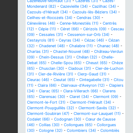
Cazeneuve-Montaut (31)
-
Cazères (31)
-
Cazes-
Mondenard (82)
-
Cazevieille (34)
-
Cazilhac (34)
-
Cazouls-d'Hérault (34)
-
Cazouls-lès-Béziers (34)
-
Ceilhes-et-Rocozels (34)
-
Cendras (30)
-
Cénevières (46)
-
Cenne-Monestiés (11)
-
Centrès
(12)
-
Cépie (11)
-
Céret (66)
-
Cérizols (09)
-
Cescau
(09)
-
Cessales (31)
-
Cessenon-sur-Orb (34)
-
Cestayrols (81)
-
Ceyras (34)
-
Cézac (46)
-
Cézan
(32)
-
Chadenet (48)
-
Chalabre (11)
-
Chanac (48)
-
Charlas (31)
-
Chastel-Nouvel (48)
-
Château-Verdun
(09)
-
Chein-Dessus (31)
-
Chélan (32)
-
Chelle-
Debat (65)
-
Chelle-Spou (65)
-
Cheust (65)
-
Chèze
(65)
-
Chusclan (30)
-
Ciadoux (31)
-
Cier-de-Luchon
(31)
-
Cier-de-Rivière (31)
-
Cierp-Gaud (31)
-
Cieurac (46)
-
Cieutat (65)
-
Cintegabelle (31)
-
Citou
(11)
-
Claira (66)
-
Clairvaux-d'Aveyron (12)
-
Clapiers
(34)
-
Clarac (65)
-
Clara-Villerach (66)
-
Clarens
(65)
-
Clarensac (30)
-
Claret (34)
-
Clermont (09)
-
Clermont-le-Fort (31)
-
Clermont-l'Hérault (34)
-
Clermont-Pouyguillès (32)
-
Clermont-Savès (32)
-
Clermont-Soubiran (47)
-
Clermont-sur-Lauquet (11)
-
Codalet (66)
-
Codognan (30)
-
Cœur de Causse
(46)
-
Collias (30)
-
Collongues (65)
-
Collorgues
(30)
-
Cologne (32)
-
Colombiers (34)
-
Colombiès