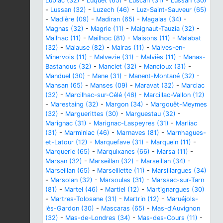
Lupiac (32)
-
Luquet (65)
-
Luscan (31)
-
Lussan (30)
-
Lussan (32)
-
Luzech (46)
-
Luz-Saint-Sauveur (65)
-
Madière (09)
-
Madiran (65)
-
Magalas (34)
-
Magnas (32)
-
Magrie (11)
-
Maignaut-Tauzia (32)
-
Mailhac (11)
-
Mailhoc (81)
-
Maisons (11)
-
Malabat
(32)
-
Malause (82)
-
Malras (11)
-
Malves-en-
Minervois (11)
-
Malvezie (31)
-
Malviès (11)
-
Manas-
Bastanous (32)
-
Manciet (32)
-
Mancioux (31)
-
Manduel (30)
-
Mane (31)
-
Manent-Montané (32)
-
Mansan (65)
-
Manses (09)
-
Maravat (32)
-
Marciac
(32)
-
Marcilhac-sur-Célé (46)
-
Marcillac-Vallon (12)
-
Marestaing (32)
-
Margon (34)
-
Margouët-Meymes
(32)
-
Marguerittes (30)
-
Marguestau (32)
-
Marignac (31)
-
Marignac-Laspeyres (31)
-
Marliac
(31)
-
Marminiac (46)
-
Marnaves (81)
-
Marnhagues-
et-Latour (12)
-
Marquefave (31)
-
Marquein (11)
-
Marquerie (65)
-
Marquixanes (66)
-
Marsa (11)
-
Marsan (32)
-
Marseillan (32)
-
Marseillan (34)
-
Marseillan (65)
-
Marseillette (11)
-
Marsillargues (34)
-
Marsolan (32)
-
Marsoulas (31)
-
Marssac-sur-Tarn
(81)
-
Martel (46)
-
Martiel (12)
-
Martignargues (30)
-
Martres-Tolosane (31)
-
Martrin (12)
-
Maruéjols-
lès-Gardon (30)
-
Mascaras (65)
-
Mas-d'Auvignon
(32)
-
Mas-de-Londres (34)
-
Mas-des-Cours (11)
-