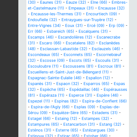
(30)
-
Eaunes (31)
-
Eauze (32)
-
Elne (66)
-
Embres-
et-Castelmaure (11)
-
Empeaux (31)
-
Encausse (32)
-
Encausse-les-Thermes (31)
-
Encourtiech (09)
-
Endoufielle (32)
-
Entraygues-sur-Truyère (12)
-
Entre-Vignes (34)
-
Eoux (31)
-
Ercé (09)
-
Erp (09)
-
Err (66)
-
Esbareich (65)
-
Escalquens (31)
-
Escamps (46)
-
Escandolières (12)
-
Escanecrabe
(31)
-
Escaro (66)
-
Escatalens (82)
-
Esclanèdes
(48)
-
Esclassan-Labastide (32)
-
Esclauzels (46)
-
Escondeaux (65)
-
Esconnets (65)
-
Escornebœuf
(32)
-
Escosse (09)
-
Escots (65)
-
Escoulis (31)
-
Escouloubre (11)
-
Escoussens (81)
-
Escroux (81)
-
Escueillens-et-Saint-Just-de-Bélengard (11)
-
Espagnac-Sainte-Eulalie (46)
-
Espalion (12)
-
Espanès (31)
-
Espaon (32)
-
Esparros (65)
-
Espas
(32)
-
Espèche (65)
-
Espédaillac (46)
-
Espérausses
(81)
-
Espéraza (11)
-
Esperce (31)
-
Espère (46)
-
Espezel (11)
-
Espinas (82)
-
Espira-de-Conflent (66)
-
Espira-de-l'Agly (66)
-
Esplas (09)
-
Esplas-de-
Sérou (09)
-
Esquièze-Sère (65)
-
Estadens (31)
-
Estagel (66)
-
Estaing (12)
-
Estampes (32)
-
Estampures (65)
-
Estancarbon (31)
-
Estang (32)
-
Esténos (31)
-
Esterre (65)
-
Estézargues (30)
-
Estipouy (32)
-
Estirac (65)
-
Estoher (66)
-