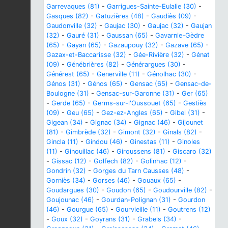
Garrevaques (81)
-
Garrigues-Sainte-Eulalie (30)
-
Gasques (82)
-
Gatuzières (48)
-
Gaudiès (09)
-
Gaudonville (32)
-
Gaujac (30)
-
Gaujac (32)
-
Gaujan
(32)
-
Gauré (31)
-
Gaussan (65)
-
Gavarnie-Gèdre
(65)
-
Gayan (65)
-
Gazaupouy (32)
-
Gazave (65)
-
Gazax-et-Baccarisse (32)
-
Gée-Rivière (32)
-
Génat
(09)
-
Génébrières (82)
-
Générargues (30)
-
Générest (65)
-
Generville (11)
-
Génolhac (30)
-
Génos (31)
-
Génos (65)
-
Gensac (65)
-
Gensac-de-
Boulogne (31)
-
Gensac-sur-Garonne (31)
-
Ger (65)
-
Gerde (65)
-
Germs-sur-l'Oussouet (65)
-
Gestiès
(09)
-
Geu (65)
-
Gez-ez-Angles (65)
-
Gibel (31)
-
Gigean (34)
-
Gignac (34)
-
Gignac (46)
-
Gijounet
(81)
-
Gimbrède (32)
-
Gimont (32)
-
Ginals (82)
-
Gincla (11)
-
Gindou (46)
-
Ginestas (11)
-
Ginoles
(11)
-
Ginouillac (46)
-
Giroussens (81)
-
Giscaro (32)
-
Gissac (12)
-
Golfech (82)
-
Golinhac (12)
-
Gondrin (32)
-
Gorges du Tarn Causses (48)
-
Gorniès (34)
-
Gorses (46)
-
Gouaux (65)
-
Goudargues (30)
-
Goudon (65)
-
Goudourville (82)
-
Goujounac (46)
-
Gourdan-Polignan (31)
-
Gourdon
(46)
-
Gourgue (65)
-
Gourvieille (11)
-
Goutrens (12)
-
Goux (32)
-
Goyrans (31)
-
Grabels (34)
-