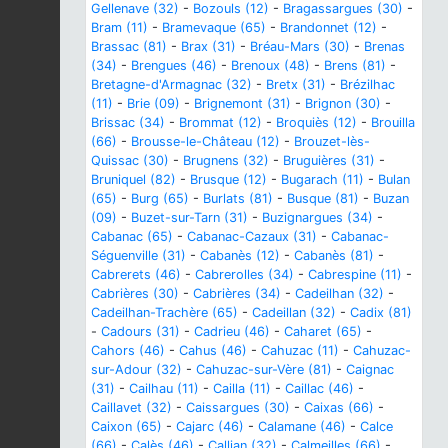
Gellenave (32)
-
Bozouls (12)
-
Bragassargues (30)
-
Bram (11)
-
Bramevaque (65)
-
Brandonnet (12)
-
Brassac (81)
-
Brax (31)
-
Bréau-Mars (30)
-
Brenas
(34)
-
Brengues (46)
-
Brenoux (48)
-
Brens (81)
-
Bretagne-d'Armagnac (32)
-
Bretx (31)
-
Brézilhac
(11)
-
Brie (09)
-
Brignemont (31)
-
Brignon (30)
-
Brissac (34)
-
Brommat (12)
-
Broquiès (12)
-
Brouilla
(66)
-
Brousse-le-Château (12)
-
Brouzet-lès-
Quissac (30)
-
Brugnens (32)
-
Bruguières (31)
-
Bruniquel (82)
-
Brusque (12)
-
Bugarach (11)
-
Bulan
(65)
-
Burg (65)
-
Burlats (81)
-
Busque (81)
-
Buzan
(09)
-
Buzet-sur-Tarn (31)
-
Buzignargues (34)
-
Cabanac (65)
-
Cabanac-Cazaux (31)
-
Cabanac-
Séguenville (31)
-
Cabanès (12)
-
Cabanès (81)
-
Cabrerets (46)
-
Cabrerolles (34)
-
Cabrespine (11)
-
Cabrières (30)
-
Cabrières (34)
-
Cadeilhan (32)
-
Cadeilhan-Trachère (65)
-
Cadeillan (32)
-
Cadix (81)
-
Cadours (31)
-
Cadrieu (46)
-
Caharet (65)
-
Cahors (46)
-
Cahus (46)
-
Cahuzac (11)
-
Cahuzac-
sur-Adour (32)
-
Cahuzac-sur-Vère (81)
-
Caignac
(31)
-
Cailhau (11)
-
Cailla (11)
-
Caillac (46)
-
Caillavet (32)
-
Caissargues (30)
-
Caixas (66)
-
Caixon (65)
-
Cajarc (46)
-
Calamane (46)
-
Calce
(66)
-
Calès (46)
-
Callian (32)
-
Calmeilles (66)
-