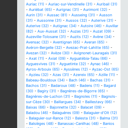
Auriac (11)
-
Auriac-sur-Vendinelle (31)
-
Auribail (31)
-
Auriébat (65)
-
Aurignac (31)
-
Aurimont (32)
-
Aurin (31)
-
Aussac (81)
-
Ausseing (31)
-
Ausson
(31)
-
Aussonne (31)
-
Aussos (32)
-
Auterive (31)
-
Auterive (32)
-
Autignac (34)
-
Autoire (46)
-
Auvillar
(82)
-
Aux-Aussat (32)
-
Auzas (31)
-
Auzat (09)
-
Auzeville-Tolosane (31)
-
Auzits (12)
-
Avène (34)
-
Avensac (32)
-
Aventignan (65)
-
Averan (65)
-
Avéron-Bergelle (32)
-
Avezac-Prat-Lahitte (65)
-
Avezan (32)
-
Avèze (30)
-
Avignonet-Lauragais (31)
-
Axat (11)
-
Axiat (09)
-
Ayguatébia-Talau (66)
-
Ayguesvives (31)
-
Ayguetinte (32)
-
Aynac (46)
-
Ayros-Arbouix (65)
-
Ayssènes (12)
-
Ayzac-Ost (65)
-
Ayzieu (32)
-
Azas (31)
-
Azereix (65)
-
Azille (11)
-
Babeau-Bouldoux (34)
-
Bach (46)
-
Bachas (31)
-
Bachos (31)
-
Badaroux (48)
-
Badens (11)
-
Bagard
(30)
-
Bagiry (31)
-
Bagnères-de-Bigorre (65)
-
Bagnères-de-Luchon (31)
-
Bagnoles (11)
-
Bagnols-
sur-Cèze (30)
-
Baillargues (34)
-
Baillestavy (66)
-
Baixas (66)
-
Bajonnette (32)
-
Balacet (09)
-
Baladou (46)
-
Balaguères (09)
-
Balaguier-d'Olt (12)
-
Balaguier-sur-Rance (12)
-
Balesta (31)
-
Balma (31)
-
Balsièges (48)
-
Banassac-Canilhac (48)
-
Banios