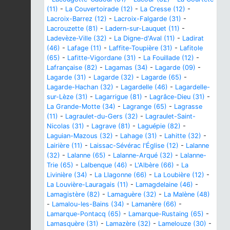
(11)
-
La Couvertoirade (12)
-
La Cresse (12)
-
Lacroix-Barrez (12)
-
Lacroix-Falgarde (31)
-
Lacrouzette (81)
-
Ladern-sur-Lauquet (11)
-
Ladevèze-Ville (32)
-
La Digne-d'Aval (11)
-
Ladirat
(46)
-
Lafage (11)
-
Laffite-Toupière (31)
-
Lafitole
(65)
-
Lafitte-Vigordane (31)
-
La Fouillade (12)
-
Lafrançaise (82)
-
Lagamas (34)
-
Lagarde (09)
-
Lagarde (31)
-
Lagarde (32)
-
Lagarde (65)
-
Lagarde-Hachan (32)
-
Lagardelle (46)
-
Lagardelle-
sur-Lèze (31)
-
Lagarrigue (81)
-
Lagrâce-Dieu (31)
-
La Grande-Motte (34)
-
Lagrange (65)
-
Lagrasse
(11)
-
Lagraulet-du-Gers (32)
-
Lagraulet-Saint-
Nicolas (31)
-
Lagrave (81)
-
Laguépie (82)
-
Laguian-Mazous (32)
-
Lahage (31)
-
Lahitte (32)
-
Lairière (11)
-
Laissac-Sévérac l'Église (12)
-
Lalanne
(32)
-
Lalanne (65)
-
Lalanne-Arqué (32)
-
Lalanne-
Trie (65)
-
Lalbenque (46)
-
L'Albère (66)
-
La
Livinière (34)
-
La Llagonne (66)
-
La Loubière (12)
-
La Louvière-Lauragais (11)
-
Lamagdelaine (46)
-
Lamagistère (82)
-
Lamaguère (32)
-
La Malène (48)
-
Lamalou-les-Bains (34)
-
Lamanère (66)
-
Lamarque-Pontacq (65)
-
Lamarque-Rustaing (65)
-
Lamasquère (31)
-
Lamazère (32)
-
Lamelouze (30)
-