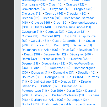
Crampagna (09)
-
Cras (46)
-
Crastes (32)
-
Cravencères (32)
-
Crayssac (46)
-
Crégols (46)
-
Creissels (12)
-
Cremps (46)
-
Crespian (30)
-
Crespin (12)
-
Crespin (81)
-
Cressensac-Sarrazac
(46)
-
Creysse (46)
-
Cros (30)
-
Cruviers-Lascours
(30)
-
Cubières (48)
-
Cubières-sur-Cinoble (11)
-
Cucugnan (11)
-
Cugnaux (31)
-
Cuguron (31)
-
Cumiès (11)
-
Cumont (82)
-
Cuq (81)
-
Cuq-Toulza
(81)
-
Curvalle (81)
-
Cuxac-Cabardès (11)
-
Cuzac
(46)
-
Cuzance (46)
-
Dalou (09)
-
Damiatte (81)
-
Daumazan-sur-Arize (09)
-
Daux (31)
-
Davejean (11)
-
Deaux (30)
-
Decazeville (12)
-
Dégagnac (46)
-
Dému (32)
-
Dernacueillette (11)
-
Devèze (65)
-
Deyme (31)
-
Dieupentale (82)
-
Dio-et-Valquières
(34)
-
Dions (30)
-
Domazan (30)
-
Domessargues
(30)
-
Donazac (11)
-
Donneville (31)
-
Douelle (46)
-
Dourbies (30)
-
Dourgne (81)
-
Dours (65)
-
Douzens
(11)
-
Drémil-Lafage (31)
-
Drudas (31)
-
Druelle
Balsac (12)
-
Duffort (32)
-
Duilhac-sous-
Peyrepertuse (11)
-
Dun (09)
-
Duran (32)
-
Duravel
(46)
-
Durban (32)
-
Durban-Corbières (11)
-
Durbans
(46)
-
Durban-sur-Arize (09)
-
Durenque (12)
-
Durfort (81)
-
Durfort-et-Saint-Martin-de-Sossenac