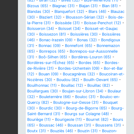
(82)
-
Biran (32)
-
Bivès (32)
-
Bize-Minervois (11)
-
Bizous (65)
-
Blagnac (31)
-
Blajan (31)
-
Blan (81)
-
Blandas (30)
-
Blanquefort (32)
-
Blars (46)
-
Blauzac
(30)
-
Blaziert (32)
-
Blousson-Sérian (32)
-
Bois-de-
la-Pierre (31)
-
Boissède (31)
-
Boisse-Penchot (12)
-
Boisseron (34)
-
Boisset (34)
-
Boisset-et-Gaujac
(30)
-
Boissezon (81)
-
Boissières (30)
-
Boissières
(46)
-
Bonac-Irazein (09)
-
Bonas (32)
-
Bondigoux
(31)
-
Bonnac (09)
-
Bonnefont (65)
-
Bonnemazon
(65)
-
Bonrepos (65)
-
Bonrepos-sur-Aussonnelle
(31)
-
Boô-Silhen (65)
-
Bordères-Louron (65)
-
Bordères-sur-l'Échez (65)
-
Bordes (65)
-
Bordes-
de-Rivière (31)
-
Bordes-Uchentein (09)
-
Bor-et-Bar
(12)
-
Bouan (09)
-
Boucagnères (32)
-
Boucoiran-et-
Nozières (30)
-
Boudou (82)
-
Bouilh-Devant (65)
-
Bouilhonnac (11)
-
Bouillac (12)
-
Bouillac (82)
-
Bouillargues (30)
-
Boujan-sur-Libron (34)
-
Boulaur
(32)
-
Bouleternère (66)
-
Bouloc (31)
-
Bouloc-en-
Quercy (82)
-
Boulogne-sur-Gesse (31)
-
Bouquet
(30)
-
Bourdic (30)
-
Bourg-de-Bigorre (65)
-
Bourg-
Saint-Bernard (31)
-
Bourgs sur Colagne (48)
-
Bouriège (11)
-
Bourigeole (11)
-
Bourret (82)
-
Bours
(65)
-
Boussac (46)
-
Boussan (31)
-
Boussens (31)
-
Boutx (31)
-
Bouziès (46)
-
Bouzin (31)
-
Bouzon-