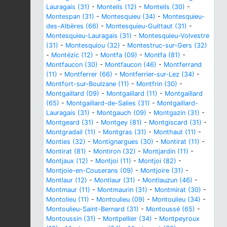
Lauragais (31)
-
Monteils (12)
-
Monteils (30)
-
Montespan (31)
-
Montesquieu (34)
-
Montesquieu-
des-Albères (66)
-
Montesquieu-Guittaut (31)
-
Montesquieu-Lauragais (31)
-
Montesquieu-Volvestre
(31)
-
Montesquiou (32)
-
Montestruc-sur-Gers (32)
-
Montézic (12)
-
Montfa (09)
-
Montfa (81)
-
Montfaucon (30)
-
Montfaucon (46)
-
Montferrand
(11)
-
Montferrer (66)
-
Montferrier-sur-Lez (34)
-
Montfort-sur-Boulzane (11)
-
Montfrin (30)
-
Montgaillard (09)
-
Montgaillard (11)
-
Montgaillard
(65)
-
Montgaillard-de-Salies (31)
-
Montgaillard-
Lauragais (31)
-
Montgauch (09)
-
Montgazin (31)
-
Montgeard (31)
-
Montgey (81)
-
Montgiscard (31)
-
Montgradail (11)
-
Montgras (31)
-
Monthaut (11)
-
Monties (32)
-
Montignargues (30)
-
Montirat (11)
-
Montirat (81)
-
Montiron (32)
-
Montjardin (11)
-
Montjaux (12)
-
Montjoi (11)
-
Montjoi (82)
-
Montjoie-en-Couserans (09)
-
Montjoire (31)
-
Montlaur (12)
-
Montlaur (31)
-
Montlauzun (46)
-
Montmaur (11)
-
Montmaurin (31)
-
Montmirat (30)
-
Montolieu (11)
-
Montoulieu (09)
-
Montoulieu (34)
-
Montoulieu-Saint-Bernard (31)
-
Montoussé (65)
-
Montoussin (31)
-
Montpellier (34)
-
Montpeyroux