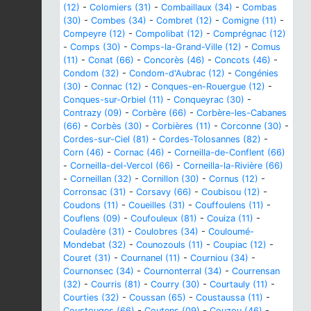
(12)
-
Colomiers (31)
-
Combaillaux (34)
-
Combas
(30)
-
Combes (34)
-
Combret (12)
-
Comigne (11)
-
Compeyre (12)
-
Compolibat (12)
-
Comprégnac (12)
-
Comps (30)
-
Comps-la-Grand-Ville (12)
-
Comus
(11)
-
Conat (66)
-
Concorès (46)
-
Concots (46)
-
Condom (32)
-
Condom-d'Aubrac (12)
-
Congénies
(30)
-
Connac (12)
-
Conques-en-Rouergue (12)
-
Conques-sur-Orbiel (11)
-
Conqueyrac (30)
-
Contrazy (09)
-
Corbère (66)
-
Corbère-les-Cabanes
(66)
-
Corbès (30)
-
Corbières (11)
-
Corconne (30)
-
Cordes-sur-Ciel (81)
-
Cordes-Tolosannes (82)
-
Corn (46)
-
Cornac (46)
-
Corneilla-de-Conflent (66)
-
Corneilla-del-Vercol (66)
-
Corneilla-la-Rivière (66)
-
Corneillan (32)
-
Cornillon (30)
-
Cornus (12)
-
Corronsac (31)
-
Corsavy (66)
-
Coubisou (12)
-
Coudons (11)
-
Coueilles (31)
-
Couffoulens (11)
-
Couflens (09)
-
Coufouleux (81)
-
Couiza (11)
-
Couladère (31)
-
Coulobres (34)
-
Couloumé-
Mondebat (32)
-
Counozouls (11)
-
Coupiac (12)
-
Couret (31)
-
Cournanel (11)
-
Courniou (34)
-
Cournonsec (34)
-
Cournonterral (34)
-
Courrensan
(32)
-
Courris (81)
-
Courry (30)
-
Courtauly (11)
-
Courties (32)
-
Coussan (65)
-
Coustaussa (11)
-
Coustouges (66)
-
Coutens (09)
-
Couzou (46)
-