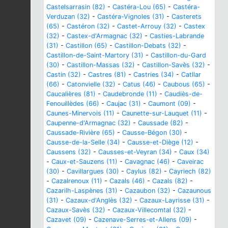
Castelsarrasin (82)
-
Castéra-Lou (65)
-
Castéra-
Verduzan (32)
-
Castéra-Vignoles (31)
-
Casterets
(65)
-
Castéron (32)
-
Castet-Arrouy (32)
-
Castex
(32)
-
Castex-d'Armagnac (32)
-
Casties-Labrande
(31)
-
Castillon (65)
-
Castillon-Debats (32)
-
Castillon-de-Saint-Martory (31)
-
Castillon-du-Gard
(30)
-
Castillon-Massas (32)
-
Castillon-Savès (32)
-
Castin (32)
-
Castres (81)
-
Castries (34)
-
Catllar
(66)
-
Catonvielle (32)
-
Catus (46)
-
Caubous (65)
-
Caucalières (81)
-
Caudebronde (11)
-
Caudiès-de-
Fenouillèdes (66)
-
Caujac (31)
-
Caumont (09)
-
Caunes-Minervois (11)
-
Caunette-sur-Lauquet (11)
-
Caupenne-d'Armagnac (32)
-
Caussade (82)
-
Caussade-Rivière (65)
-
Causse-Bégon (30)
-
Causse-de-la-Selle (34)
-
Causse-et-Diège (12)
-
Caussens (32)
-
Causses-et-Veyran (34)
-
Caux (34)
-
Caux-et-Sauzens (11)
-
Cavagnac (46)
-
Caveirac
(30)
-
Cavillargues (30)
-
Caylus (82)
-
Cayriech (82)
-
Cazalrenoux (11)
-
Cazals (46)
-
Cazals (82)
-
Cazarilh-Laspènes (31)
-
Cazaubon (32)
-
Cazaunous
(31)
-
Cazaux-d'Anglès (32)
-
Cazaux-Layrisse (31)
-
Cazaux-Savès (32)
-
Cazaux-Villecomtal (32)
-
Cazavet (09)
-
Cazenave-Serres-et-Allens (09)
-