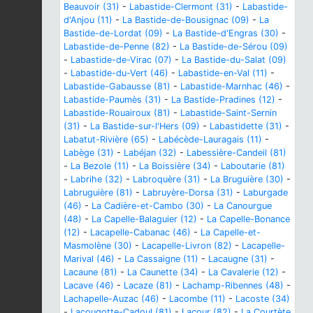
Beauvoir (31)
-
Labastide-Clermont (31)
-
Labastide-
d'Anjou (11)
-
La Bastide-de-Bousignac (09)
-
La
Bastide-de-Lordat (09)
-
La Bastide-d'Engras (30)
-
Labastide-de-Penne (82)
-
La Bastide-de-Sérou (09)
-
Labastide-de-Virac (07)
-
La Bastide-du-Salat (09)
-
Labastide-du-Vert (46)
-
Labastide-en-Val (11)
-
Labastide-Gabausse (81)
-
Labastide-Marnhac (46)
-
Labastide-Paumès (31)
-
La Bastide-Pradines (12)
-
Labastide-Rouairoux (81)
-
Labastide-Saint-Sernin
(31)
-
La Bastide-sur-l'Hers (09)
-
Labastidette (31)
-
Labatut-Rivière (65)
-
Labécède-Lauragais (11)
-
Labège (31)
-
Labéjan (32)
-
Labessière-Candeil (81)
-
La Bezole (11)
-
La Boissière (34)
-
Laboutarie (81)
-
Labrihe (32)
-
Labroquère (31)
-
La Bruguière (30)
-
Labruguière (81)
-
Labruyère-Dorsa (31)
-
Laburgade
(46)
-
La Cadière-et-Cambo (30)
-
La Canourgue
(48)
-
La Capelle-Balaguier (12)
-
La Capelle-Bonance
(12)
-
Lacapelle-Cabanac (46)
-
La Capelle-et-
Masmolène (30)
-
Lacapelle-Livron (82)
-
Lacapelle-
Marival (46)
-
La Cassaigne (11)
-
Lacaugne (31)
-
Lacaune (81)
-
La Caunette (34)
-
La Cavalerie (12)
-
Lacave (46)
-
Lacaze (81)
-
Lachamp-Ribennes (48)
-
Lachapelle-Auzac (46)
-
Lacombe (11)
-
Lacoste (34)
-
Lacougotte-Cadoul (81)
-
Lacour (82)
-
La Courtète