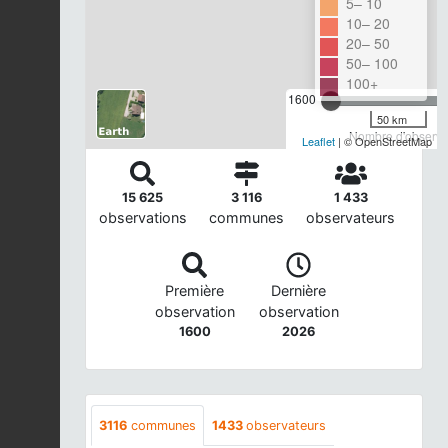
5– 10
10– 20
20– 50
50– 100
100+
1600
50 km
Nombre d'observat
Leaflet
| © OpenStreetMap
15 625
3 116
1 433
observations
communes
observateurs
Première
Dernière
observation
observation
1600
2026
3116
communes
1433
observateurs