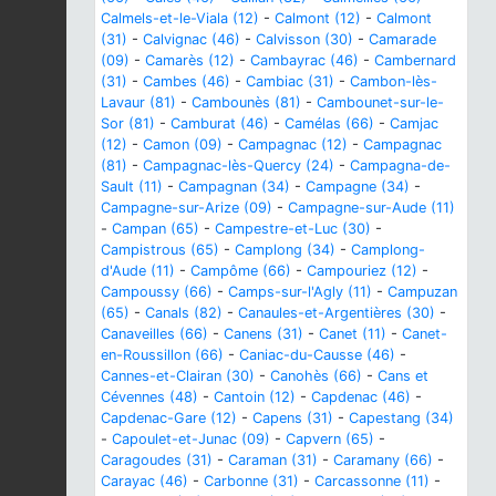
Calmels-et-le-Viala (12)
-
Calmont (12)
-
Calmont
(31)
-
Calvignac (46)
-
Calvisson (30)
-
Camarade
(09)
-
Camarès (12)
-
Cambayrac (46)
-
Cambernard
(31)
-
Cambes (46)
-
Cambiac (31)
-
Cambon-lès-
Lavaur (81)
-
Cambounès (81)
-
Cambounet-sur-le-
Sor (81)
-
Camburat (46)
-
Camélas (66)
-
Camjac
(12)
-
Camon (09)
-
Campagnac (12)
-
Campagnac
(81)
-
Campagnac-lès-Quercy (24)
-
Campagna-de-
Sault (11)
-
Campagnan (34)
-
Campagne (34)
-
Campagne-sur-Arize (09)
-
Campagne-sur-Aude (11)
-
Campan (65)
-
Campestre-et-Luc (30)
-
Campistrous (65)
-
Camplong (34)
-
Camplong-
d'Aude (11)
-
Campôme (66)
-
Campouriez (12)
-
Campoussy (66)
-
Camps-sur-l'Agly (11)
-
Campuzan
(65)
-
Canals (82)
-
Canaules-et-Argentières (30)
-
Canaveilles (66)
-
Canens (31)
-
Canet (11)
-
Canet-
en-Roussillon (66)
-
Caniac-du-Causse (46)
-
Cannes-et-Clairan (30)
-
Canohès (66)
-
Cans et
Cévennes (48)
-
Cantoin (12)
-
Capdenac (46)
-
Capdenac-Gare (12)
-
Capens (31)
-
Capestang (34)
-
Capoulet-et-Junac (09)
-
Capvern (65)
-
Caragoudes (31)
-
Caraman (31)
-
Caramany (66)
-
Carayac (46)
-
Carbonne (31)
-
Carcassonne (11)
-