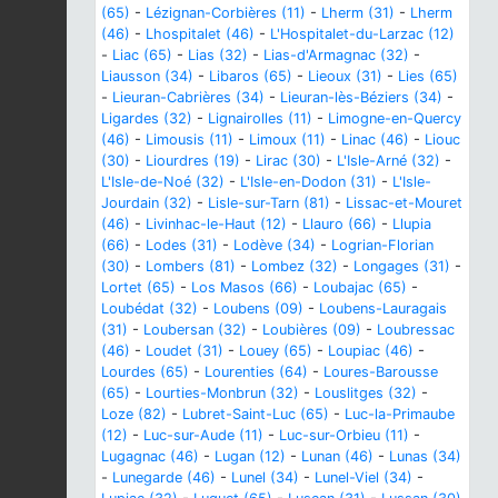
(65)
-
Lézignan-Corbières (11)
-
Lherm (31)
-
Lherm
(46)
-
Lhospitalet (46)
-
L'Hospitalet-du-Larzac (12)
-
Liac (65)
-
Lias (32)
-
Lias-d'Armagnac (32)
-
Liausson (34)
-
Libaros (65)
-
Lieoux (31)
-
Lies (65)
-
Lieuran-Cabrières (34)
-
Lieuran-lès-Béziers (34)
-
Ligardes (32)
-
Lignairolles (11)
-
Limogne-en-Quercy
(46)
-
Limousis (11)
-
Limoux (11)
-
Linac (46)
-
Liouc
(30)
-
Liourdres (19)
-
Lirac (30)
-
L'Isle-Arné (32)
-
L'Isle-de-Noé (32)
-
L'Isle-en-Dodon (31)
-
L'Isle-
Jourdain (32)
-
Lisle-sur-Tarn (81)
-
Lissac-et-Mouret
(46)
-
Livinhac-le-Haut (12)
-
Llauro (66)
-
Llupia
(66)
-
Lodes (31)
-
Lodève (34)
-
Logrian-Florian
(30)
-
Lombers (81)
-
Lombez (32)
-
Longages (31)
-
Lortet (65)
-
Los Masos (66)
-
Loubajac (65)
-
Loubédat (32)
-
Loubens (09)
-
Loubens-Lauragais
(31)
-
Loubersan (32)
-
Loubières (09)
-
Loubressac
(46)
-
Loudet (31)
-
Louey (65)
-
Loupiac (46)
-
Lourdes (65)
-
Lourenties (64)
-
Loures-Barousse
(65)
-
Lourties-Monbrun (32)
-
Louslitges (32)
-
Loze (82)
-
Lubret-Saint-Luc (65)
-
Luc-la-Primaube
(12)
-
Luc-sur-Aude (11)
-
Luc-sur-Orbieu (11)
-
Lugagnac (46)
-
Lugan (12)
-
Lunan (46)
-
Lunas (34)
-
Lunegarde (46)
-
Lunel (34)
-
Lunel-Viel (34)
-