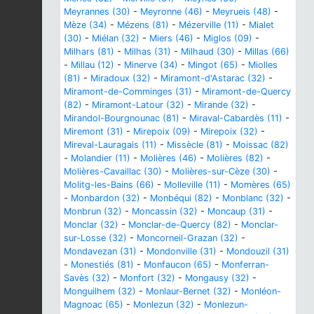
Meyrannes (30)
-
Meyronne (46)
-
Meyrueis (48)
-
Mèze (34)
-
Mézens (81)
-
Mézerville (11)
-
Mialet
(30)
-
Miélan (32)
-
Miers (46)
-
Miglos (09)
-
Milhars (81)
-
Milhas (31)
-
Milhaud (30)
-
Millas (66)
-
Millau (12)
-
Minerve (34)
-
Mingot (65)
-
Miolles
(81)
-
Miradoux (32)
-
Miramont-d'Astarac (32)
-
Miramont-de-Comminges (31)
-
Miramont-de-Quercy
(82)
-
Miramont-Latour (32)
-
Mirande (32)
-
Mirandol-Bourgnounac (81)
-
Miraval-Cabardès (11)
-
Miremont (31)
-
Mirepoix (09)
-
Mirepoix (32)
-
Mireval-Lauragais (11)
-
Missècle (81)
-
Moissac (82)
-
Molandier (11)
-
Molières (46)
-
Molières (82)
-
Molières-Cavaillac (30)
-
Molières-sur-Cèze (30)
-
Molitg-les-Bains (66)
-
Molleville (11)
-
Momères (65)
-
Monbardon (32)
-
Monbéqui (82)
-
Monblanc (32)
-
Monbrun (32)
-
Moncassin (32)
-
Moncaup (31)
-
Monclar (32)
-
Monclar-de-Quercy (82)
-
Monclar-
sur-Losse (32)
-
Moncorneil-Grazan (32)
-
Mondavezan (31)
-
Mondonville (31)
-
Mondouzil (31)
-
Monestiés (81)
-
Monfaucon (65)
-
Monferran-
Savès (32)
-
Monfort (32)
-
Mongausy (32)
-
Monguilhem (32)
-
Monlaur-Bernet (32)
-
Monléon-
Magnoac (65)
-
Monlezun (32)
-
Monlezun-