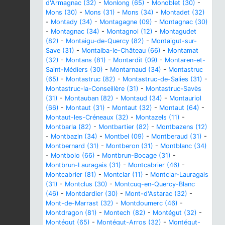
d'Armagnac (32)
-
Monlong (65)
-
Monoblet (30)
-
Mons (30)
-
Mons (31)
-
Mons (34)
-
Montadet (32)
-
Montady (34)
-
Montagagne (09)
-
Montagnac (30)
-
Montagnac (34)
-
Montagnol (12)
-
Montagudet
(82)
-
Montaigu-de-Quercy (82)
-
Montaigut-sur-
Save (31)
-
Montalba-le-Château (66)
-
Montamat
(32)
-
Montans (81)
-
Montardit (09)
-
Montaren-et-
Saint-Médiers (30)
-
Montarnaud (34)
-
Montastruc
(65)
-
Montastruc (82)
-
Montastruc-de-Salies (31)
-
Montastruc-la-Conseillère (31)
-
Montastruc-Savès
(31)
-
Montauban (82)
-
Montaud (34)
-
Montauriol
(66)
-
Montaut (31)
-
Montaut (32)
-
Montaut (64)
-
Montaut-les-Créneaux (32)
-
Montazels (11)
-
Montbarla (82)
-
Montbartier (82)
-
Montbazens (12)
-
Montbazin (34)
-
Montbel (09)
-
Montberaud (31)
-
Montbernard (31)
-
Montberon (31)
-
Montblanc (34)
-
Montbolo (66)
-
Montbrun-Bocage (31)
-
Montbrun-Lauragais (31)
-
Montcabrier (46)
-
Montcabrier (81)
-
Montclar (11)
-
Montclar-Lauragais
(31)
-
Montclus (30)
-
Montcuq-en-Quercy-Blanc
(46)
-
Montdardier (30)
-
Mont-d'Astarac (32)
-
Mont-de-Marrast (32)
-
Montdoumerc (46)
-
Montdragon (81)
-
Montech (82)
-
Montégut (32)
-
Montégut (65)
-
Montégut-Arros (32)
-
Montégut-