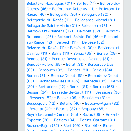
Bélesta-en-Lauragais (31)
-
Belflou (11)
-
Belfort-du-
Quercy (46)
-
Belfort-sur-Rebenty (11)
-
Bellefont-La
Rauze (46)
-
Bellegarde (30)
-
Bellegarde (32)
-
Bellegarde-du-Razès (11)
-
Bellegarde-Marsal (81)
-
Bellegarde-Sainte-Marie (31)
-
Bellesserre (31)
-
Belloc-Saint-Clamens (32)
-
Belmont (32)
-
Belmont-
Bretenoux (46)
-
Belmont-Sainte-Foi (46)
-
Belmont-
sur-Rance (12)
-
Belpech (11)
-
Belvèze (82)
-
Belvèze-du-Razès (11)
-
Belvézet (30)
-
Belvianes-et-
Cavirac (11)
-
Belvis (11)
-
Bénac (65)
-
Bénaix (09)
-
Benque (31)
-
Benque-Dessous-et-Dessus (31)
-
Benqué-Molère (65)
-
Bérat (31)
-
Berbérust-Lias
(65)
-
Berdoues (32)
-
Berlats (81)
-
Berlou (34)
-
Bernac (81)
-
Bernac-Debat (65)
-
Bernadets-Debat
(65)
-
Bernadets-Dessus (65)
-
Bernède (32)
-
Bernis
(30)
-
Bertholène (12)
-
Bertre (81)
-
Bertren (65)
-
Bessan (34)
-
Bessède-de-Sault (11)
-
Bessèges (30)
-
Bessens (82)
-
Besset (09)
-
Bessières (31)
-
Bessuéjouls (12)
-
Bétaille (46)
-
Betcave-Aguin (32)
-
Betchat (09)
-
Bétous (32)
-
Betpouy (65)
-
Beyrède-Jumet-Camous (65)
-
Bézac (09)
-
Bez-et-
Esparon (30)
-
Béziers (34)
-
Bezins-Garraux (31)
-
Bézues-Bajon (32)
-
Biert (09)
-
Bio (46)
-
Bioule