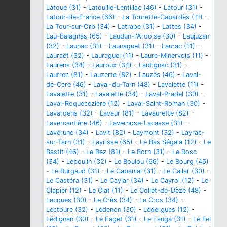
Latoue (31)
-
Latouille-Lentillac (46)
-
Latour (31)
-
Latour-de-France (66)
-
La Tourette-Cabardès (11)
-
La Tour-sur-Orb (34)
-
Latrape (31)
-
Lattes (34)
-
Lau-Balagnas (65)
-
Laudun-l'Ardoise (30)
-
Laujuzan
(32)
-
Launac (31)
-
Launaguet (31)
-
Laurac (11)
-
Lauraët (32)
-
Lauraguel (11)
-
Laure-Minervois (11)
-
Laurens (34)
-
Lauroux (34)
-
Lautignac (31)
-
Lautrec (81)
-
Lauzerte (82)
-
Lauzès (46)
-
Laval-
de-Cère (46)
-
Laval-du-Tarn (48)
-
Lavalette (11)
-
Lavalette (31)
-
Lavalette (34)
-
Laval-Pradel (30)
-
Laval-Roquecezière (12)
-
Laval-Saint-Roman (30)
-
Lavardens (32)
-
Lavaur (81)
-
Lavaurette (82)
-
Lavercantière (46)
-
Lavernose-Lacasse (31)
-
Lavérune (34)
-
Lavit (82)
-
Laymont (32)
-
Layrac-
sur-Tarn (31)
-
Layrisse (65)
-
Le Bas Ségala (12)
-
Le
Bastit (46)
-
Le Bez (81)
-
Le Born (31)
-
Le Bosc
(34)
-
Leboulin (32)
-
Le Boulou (66)
-
Le Bourg (46)
-
Le Burgaud (31)
-
Le Cabanial (31)
-
Le Cailar (30)
-
Le Castéra (31)
-
Le Caylar (34)
-
Le Cayrol (12)
-
Le
Clapier (12)
-
Le Clat (11)
-
Le Collet-de-Dèze (48)
-
Lecques (30)
-
Le Crès (34)
-
Le Cros (34)
-
Lectoure (32)
-
Lédenon (30)
-
Lédergues (12)
-
Lédignan (30)
-
Le Faget (31)
-
Le Fauga (31)
-
Le Fel