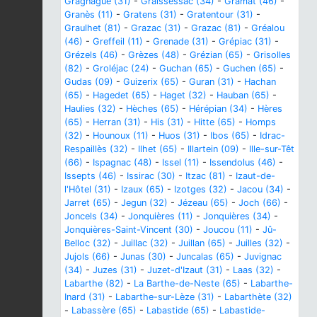
Gragnague (31)
-
Graissessac (34)
-
Gramat (46)
-
Granès (11)
-
Gratens (31)
-
Gratentour (31)
-
Graulhet (81)
-
Grazac (31)
-
Grazac (81)
-
Gréalou
(46)
-
Greffeil (11)
-
Grenade (31)
-
Grépiac (31)
-
Grézels (46)
-
Grèzes (48)
-
Grézian (65)
-
Grisolles
(82)
-
Groléjac (24)
-
Guchan (65)
-
Guchen (65)
-
Gudas (09)
-
Guizerix (65)
-
Guran (31)
-
Hachan
(65)
-
Hagedet (65)
-
Haget (32)
-
Hauban (65)
-
Haulies (32)
-
Hèches (65)
-
Hérépian (34)
-
Hères
(65)
-
Herran (31)
-
His (31)
-
Hitte (65)
-
Homps
(32)
-
Hounoux (11)
-
Huos (31)
-
Ibos (65)
-
Idrac-
Respaillès (32)
-
Ilhet (65)
-
Illartein (09)
-
Ille-sur-Têt
(66)
-
Ispagnac (48)
-
Issel (11)
-
Issendolus (46)
-
Issepts (46)
-
Issirac (30)
-
Itzac (81)
-
Izaut-de-
l'Hôtel (31)
-
Izaux (65)
-
Izotges (32)
-
Jacou (34)
-
Jarret (65)
-
Jegun (32)
-
Jézeau (65)
-
Joch (66)
-
Joncels (34)
-
Jonquières (11)
-
Jonquières (34)
-
Jonquières-Saint-Vincent (30)
-
Joucou (11)
-
Jû-
Belloc (32)
-
Juillac (32)
-
Juillan (65)
-
Juilles (32)
-
Jujols (66)
-
Junas (30)
-
Juncalas (65)
-
Juvignac
(34)
-
Juzes (31)
-
Juzet-d'Izaut (31)
-
Laas (32)
-
Labarthe (82)
-
La Barthe-de-Neste (65)
-
Labarthe-
Inard (31)
-
Labarthe-sur-Lèze (31)
-
Labarthète (32)
-
Labassère (65)
-
Labastide (65)
-
Labastide-