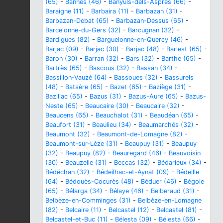
(65)
-
Bannes (46)
-
Banyuls-dels-Aspres (66)
-
Baraigne (11)
-
Barbaira (11)
-
Barbazan (31)
-
Barbazan-Debat (65)
-
Barbazan-Dessus (65)
-
Barcelonne-du-Gers (32)
-
Barcugnan (32)
-
Bardigues (82)
-
Barguelonne-en-Quercy (46)
-
Barjac (09)
-
Barjac (30)
-
Barjac (48)
-
Barlest (65)
-
Baron (30)
-
Barran (32)
-
Bars (32)
-
Barthe (65)
-
Bartrès (65)
-
Bascous (32)
-
Bassan (34)
-
Bassillon-Vauzé (64)
-
Bassoues (32)
-
Bassurels
(48)
-
Batsère (65)
-
Bazet (65)
-
Baziège (31)
-
Bazillac (65)
-
Bazus (31)
-
Bazus-Aure (65)
-
Bazus-
Neste (65)
-
Beaucaire (30)
-
Beaucaire (32)
-
Beaucens (65)
-
Beauchalot (31)
-
Beaudéan (65)
-
Beaufort (31)
-
Beaulieu (34)
-
Beaumarchés (32)
-
Beaumont (32)
-
Beaumont-de-Lomagne (82)
-
Beaumont-sur-Lèze (31)
-
Beaupuy (31)
-
Beaupuy
(32)
-
Beaupuy (82)
-
Beauregard (46)
-
Beauvoisin
(30)
-
Beauzelle (31)
-
Beccas (32)
-
Bédarieux (34)
-
Bédéchan (32)
-
Bédeilhac-et-Aynat (09)
-
Bédeille
(64)
-
Bédouès-Cocurès (48)
-
Béduer (46)
-
Bégole
(65)
-
Bélarga (34)
-
Bélaye (46)
-
Belberaud (31)
-
Belbèze-en-Comminges (31)
-
Belbèze-en-Lomagne
(82)
-
Belcaire (11)
-
Belcastel (12)
-
Belcastel (81)
-
Belcastel-et-Buc (11)
-
Bélesta (09)
-
Bélesta (66)
-