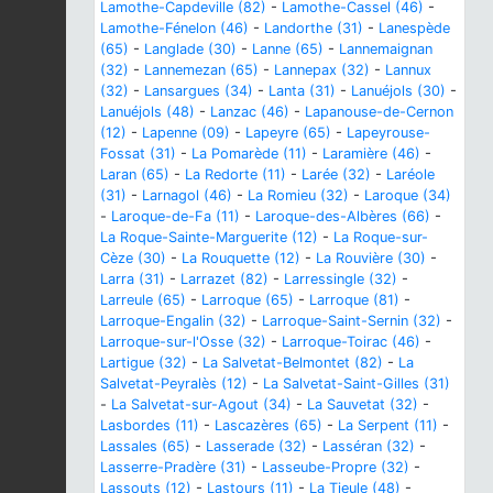
Lamothe-Capdeville (82)
-
Lamothe-Cassel (46)
-
Lamothe-Fénelon (46)
-
Landorthe (31)
-
Lanespède
(65)
-
Langlade (30)
-
Lanne (65)
-
Lannemaignan
(32)
-
Lannemezan (65)
-
Lannepax (32)
-
Lannux
(32)
-
Lansargues (34)
-
Lanta (31)
-
Lanuéjols (30)
-
Lanuéjols (48)
-
Lanzac (46)
-
Lapanouse-de-Cernon
(12)
-
Lapenne (09)
-
Lapeyre (65)
-
Lapeyrouse-
Fossat (31)
-
La Pomarède (11)
-
Laramière (46)
-
Laran (65)
-
La Redorte (11)
-
Larée (32)
-
Laréole
(31)
-
Larnagol (46)
-
La Romieu (32)
-
Laroque (34)
-
Laroque-de-Fa (11)
-
Laroque-des-Albères (66)
-
La Roque-Sainte-Marguerite (12)
-
La Roque-sur-
Cèze (30)
-
La Rouquette (12)
-
La Rouvière (30)
-
Larra (31)
-
Larrazet (82)
-
Larressingle (32)
-
Larreule (65)
-
Larroque (65)
-
Larroque (81)
-
Larroque-Engalin (32)
-
Larroque-Saint-Sernin (32)
-
Larroque-sur-l'Osse (32)
-
Larroque-Toirac (46)
-
Lartigue (32)
-
La Salvetat-Belmontet (82)
-
La
Salvetat-Peyralès (12)
-
La Salvetat-Saint-Gilles (31)
-
La Salvetat-sur-Agout (34)
-
La Sauvetat (32)
-
Lasbordes (11)
-
Lascazères (65)
-
La Serpent (11)
-
Lassales (65)
-
Lasserade (32)
-
Lasséran (32)
-
Lasserre-Pradère (31)
-
Lasseube-Propre (32)
-
Lassouts (12)
-
Lastours (11)
-
La Tieule (48)
-