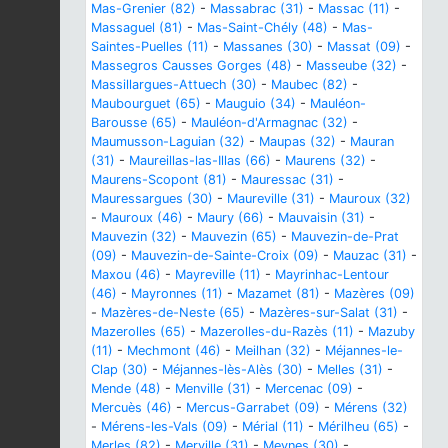
Mas-Grenier (82)
-
Massabrac (31)
-
Massac (11)
-
Massaguel (81)
-
Mas-Saint-Chély (48)
-
Mas-
Saintes-Puelles (11)
-
Massanes (30)
-
Massat (09)
-
Massegros Causses Gorges (48)
-
Masseube (32)
-
Massillargues-Attuech (30)
-
Maubec (82)
-
Maubourguet (65)
-
Mauguio (34)
-
Mauléon-
Barousse (65)
-
Mauléon-d'Armagnac (32)
-
Maumusson-Laguian (32)
-
Maupas (32)
-
Mauran
(31)
-
Maureillas-las-Illas (66)
-
Maurens (32)
-
Maurens-Scopont (81)
-
Mauressac (31)
-
Mauressargues (30)
-
Maureville (31)
-
Mauroux (32)
-
Mauroux (46)
-
Maury (66)
-
Mauvaisin (31)
-
Mauvezin (32)
-
Mauvezin (65)
-
Mauvezin-de-Prat
(09)
-
Mauvezin-de-Sainte-Croix (09)
-
Mauzac (31)
-
Maxou (46)
-
Mayreville (11)
-
Mayrinhac-Lentour
(46)
-
Mayronnes (11)
-
Mazamet (81)
-
Mazères (09)
-
Mazères-de-Neste (65)
-
Mazères-sur-Salat (31)
-
Mazerolles (65)
-
Mazerolles-du-Razès (11)
-
Mazuby
(11)
-
Mechmont (46)
-
Meilhan (32)
-
Méjannes-le-
Clap (30)
-
Méjannes-lès-Alès (30)
-
Melles (31)
-
Mende (48)
-
Menville (31)
-
Mercenac (09)
-
Mercuès (46)
-
Mercus-Garrabet (09)
-
Mérens (32)
-
Mérens-les-Vals (09)
-
Mérial (11)
-
Mérilheu (65)
-
Merles (82)
-
Merville (31)
-
Meynes (30)
-