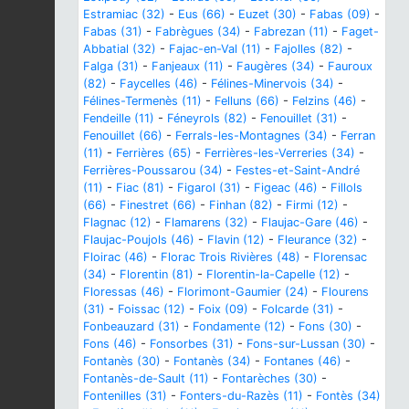
Estramiac (32)
-
Eus (66)
-
Euzet (30)
-
Fabas (09)
-
Fabas (31)
-
Fabrègues (34)
-
Fabrezan (11)
-
Faget-
Abbatial (32)
-
Fajac-en-Val (11)
-
Fajolles (82)
-
Falga (31)
-
Fanjeaux (11)
-
Faugères (34)
-
Fauroux
(82)
-
Faycelles (46)
-
Félines-Minervois (34)
-
Félines-Termenès (11)
-
Felluns (66)
-
Felzins (46)
-
Fendeille (11)
-
Féneyrols (82)
-
Fenouillet (31)
-
Fenouillet (66)
-
Ferrals-les-Montagnes (34)
-
Ferran
(11)
-
Ferrières (65)
-
Ferrières-les-Verreries (34)
-
Ferrières-Poussarou (34)
-
Festes-et-Saint-André
(11)
-
Fiac (81)
-
Figarol (31)
-
Figeac (46)
-
Fillols
(66)
-
Finestret (66)
-
Finhan (82)
-
Firmi (12)
-
Flagnac (12)
-
Flamarens (32)
-
Flaujac-Gare (46)
-
Flaujac-Poujols (46)
-
Flavin (12)
-
Fleurance (32)
-
Floirac (46)
-
Florac Trois Rivières (48)
-
Florensac
(34)
-
Florentin (81)
-
Florentin-la-Capelle (12)
-
Floressas (46)
-
Florimont-Gaumier (24)
-
Flourens
(31)
-
Foissac (12)
-
Foix (09)
-
Folcarde (31)
-
Fonbeauzard (31)
-
Fondamente (12)
-
Fons (30)
-
Fons (46)
-
Fonsorbes (31)
-
Fons-sur-Lussan (30)
-
Fontanès (30)
-
Fontanès (34)
-
Fontanes (46)
-
Fontanès-de-Sault (11)
-
Fontarèches (30)
-
Fontenilles (31)
-
Fonters-du-Razès (11)
-
Fontès (34)