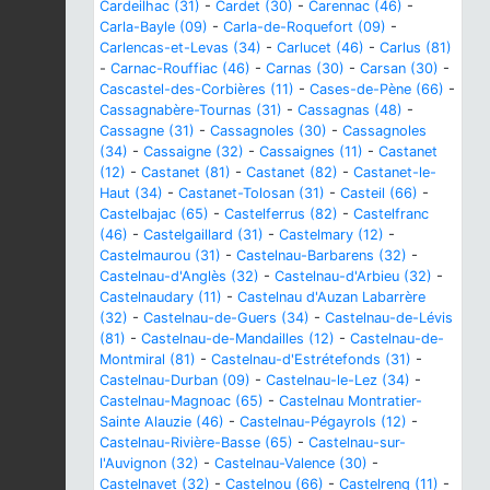
Cardeilhac (31)
-
Cardet (30)
-
Carennac (46)
-
Carla-Bayle (09)
-
Carla-de-Roquefort (09)
-
Carlencas-et-Levas (34)
-
Carlucet (46)
-
Carlus (81)
-
Carnac-Rouffiac (46)
-
Carnas (30)
-
Carsan (30)
-
Cascastel-des-Corbières (11)
-
Cases-de-Pène (66)
-
Cassagnabère-Tournas (31)
-
Cassagnas (48)
-
Cassagne (31)
-
Cassagnoles (30)
-
Cassagnoles
(34)
-
Cassaigne (32)
-
Cassaignes (11)
-
Castanet
(12)
-
Castanet (81)
-
Castanet (82)
-
Castanet-le-
Haut (34)
-
Castanet-Tolosan (31)
-
Casteil (66)
-
Castelbajac (65)
-
Castelferrus (82)
-
Castelfranc
(46)
-
Castelgaillard (31)
-
Castelmary (12)
-
Castelmaurou (31)
-
Castelnau-Barbarens (32)
-
Castelnau-d'Anglès (32)
-
Castelnau-d'Arbieu (32)
-
Castelnaudary (11)
-
Castelnau d'Auzan Labarrère
(32)
-
Castelnau-de-Guers (34)
-
Castelnau-de-Lévis
(81)
-
Castelnau-de-Mandailles (12)
-
Castelnau-de-
Montmiral (81)
-
Castelnau-d'Estrétefonds (31)
-
Castelnau-Durban (09)
-
Castelnau-le-Lez (34)
-
Castelnau-Magnoac (65)
-
Castelnau Montratier-
Sainte Alauzie (46)
-
Castelnau-Pégayrols (12)
-
Castelnau-Rivière-Basse (65)
-
Castelnau-sur-
l'Auvignon (32)
-
Castelnau-Valence (30)
-
Castelnavet (32)
-
Castelnou (66)
-
Castelreng (11)
-