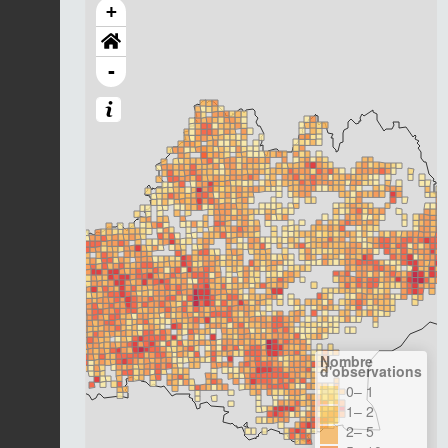
+
-
Nombre
d'observations
0– 1
1– 2
2– 5