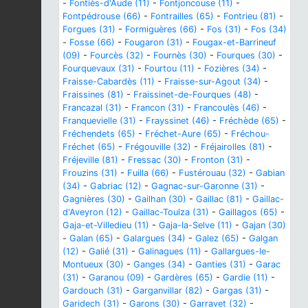
-
Fontiès-d'Aude (11)
-
Fontjoncouse (11)
-
Fontpédrouse (66)
-
Fontrailles (65)
-
Fontrieu (81)
-
Forgues (31)
-
Formiguères (66)
-
Fos (31)
-
Fos (34)
-
Fosse (66)
-
Fougaron (31)
-
Fougax-et-Barrineuf
(09)
-
Fourcès (32)
-
Fournès (30)
-
Fourques (30)
-
Fourquevaux (31)
-
Fourtou (11)
-
Fozières (34)
-
Fraisse-Cabardès (11)
-
Fraisse-sur-Agout (34)
-
Fraissines (81)
-
Fraissinet-de-Fourques (48)
-
Francazal (31)
-
Francon (31)
-
Francoulès (46)
-
Franquevielle (31)
-
Frayssinet (46)
-
Fréchède (65)
-
Fréchendets (65)
-
Fréchet-Aure (65)
-
Fréchou-
Fréchet (65)
-
Frégouville (32)
-
Fréjairolles (81)
-
Fréjeville (81)
-
Fressac (30)
-
Fronton (31)
-
Frouzins (31)
-
Fuilla (66)
-
Fustérouau (32)
-
Gabian
(34)
-
Gabriac (12)
-
Gagnac-sur-Garonne (31)
-
Gagnières (30)
-
Gailhan (30)
-
Gaillac (81)
-
Gaillac-
d'Aveyron (12)
-
Gaillac-Toulza (31)
-
Gaillagos (65)
-
Gaja-et-Villedieu (11)
-
Gaja-la-Selve (11)
-
Gajan (30)
-
Galan (65)
-
Galargues (34)
-
Galez (65)
-
Galgan
(12)
-
Galié (31)
-
Galinagues (11)
-
Gallargues-le-
Montueux (30)
-
Ganges (34)
-
Ganties (31)
-
Garac
(31)
-
Garanou (09)
-
Gardères (65)
-
Gardie (11)
-
Gardouch (31)
-
Garganvillar (82)
-
Gargas (31)
-
Garidech (31)
-
Garons (30)
-
Garravet (32)
-