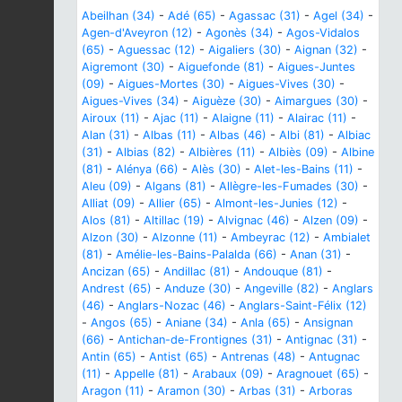
Abeilhan (34)
-
Adé (65)
-
Agassac (31)
-
Agel (34)
-
Agen-d'Aveyron (12)
-
Agonès (34)
-
Agos-Vidalos
(65)
-
Aguessac (12)
-
Aigaliers (30)
-
Aignan (32)
-
Aigremont (30)
-
Aiguefonde (81)
-
Aigues-Juntes
(09)
-
Aigues-Mortes (30)
-
Aigues-Vives (30)
-
Aigues-Vives (34)
-
Aiguèze (30)
-
Aimargues (30)
-
Airoux (11)
-
Ajac (11)
-
Alaigne (11)
-
Alairac (11)
-
Alan (31)
-
Albas (11)
-
Albas (46)
-
Albi (81)
-
Albiac
(31)
-
Albias (82)
-
Albières (11)
-
Albiès (09)
-
Albine
(81)
-
Alénya (66)
-
Alès (30)
-
Alet-les-Bains (11)
-
Aleu (09)
-
Algans (81)
-
Allègre-les-Fumades (30)
-
Alliat (09)
-
Allier (65)
-
Almont-les-Junies (12)
-
Alos (81)
-
Altillac (19)
-
Alvignac (46)
-
Alzen (09)
-
Alzon (30)
-
Alzonne (11)
-
Ambeyrac (12)
-
Ambialet
(81)
-
Amélie-les-Bains-Palalda (66)
-
Anan (31)
-
Ancizan (65)
-
Andillac (81)
-
Andouque (81)
-
Andrest (65)
-
Anduze (30)
-
Angeville (82)
-
Anglars
(46)
-
Anglars-Nozac (46)
-
Anglars-Saint-Félix (12)
-
Angos (65)
-
Aniane (34)
-
Anla (65)
-
Ansignan
(66)
-
Antichan-de-Frontignes (31)
-
Antignac (31)
-
Antin (65)
-
Antist (65)
-
Antrenas (48)
-
Antugnac
(11)
-
Appelle (81)
-
Arabaux (09)
-
Aragnouet (65)
-
Aragon (11)
-
Aramon (30)
-
Arbas (31)
-
Arboras