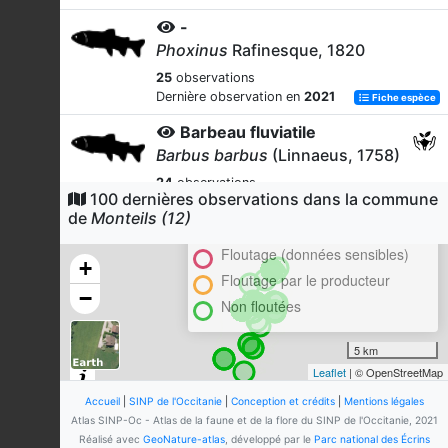
-
Phoxinus
Rafinesque, 1820
25
observations
Dernière observation en
2021
Fiche espèce
Barbeau fluviatile
Barbus barbus
(Linnaeus, 1758)
24
observations
100 dernières observations dans la commune
Cluster
Dernière observation en
2021
Fiche espèce
de
Monteils (12)
En attente de validation régionale
Goujon
Floutage (données sensibles)
Gobio gobio
(Linnaeus, 1758)
+
Floutage par le producteur
24
observations
−
Non floutées
Dernière observation en
2021
Fiche espèce
Écrevisse de Californie (L')
5 km
Pacifastacus leniusculus
(Dana,
Leaflet
| © OpenStreetMap
1852)
Accueil
|
SINP de l'Occitanie
|
Conception et crédits
|
Mentions légales
23
observations
Atlas SINP-Oc - Atlas de la faune et de la flore du SINP de l'Occitanie, 2021
Dernière observation en
2021
Fiche espèce
Réalisé avec
GeoNature-atlas
, développé par le
Parc national des Écrins