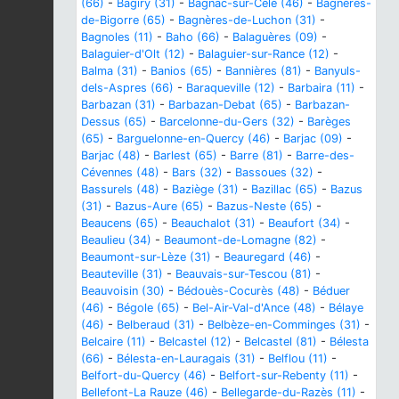
(66)
-
Bagiry (31)
-
Bagnac-sur-Célé (46)
-
Bagnères-
de-Bigorre (65)
-
Bagnères-de-Luchon (31)
-
Bagnoles (11)
-
Baho (66)
-
Balaguères (09)
-
Balaguier-d'Olt (12)
-
Balaguier-sur-Rance (12)
-
Balma (31)
-
Banios (65)
-
Bannières (81)
-
Banyuls-
dels-Aspres (66)
-
Baraqueville (12)
-
Barbaira (11)
-
Barbazan (31)
-
Barbazan-Debat (65)
-
Barbazan-
Dessus (65)
-
Barcelonne-du-Gers (32)
-
Barèges
(65)
-
Barguelonne-en-Quercy (46)
-
Barjac (09)
-
Barjac (48)
-
Barlest (65)
-
Barre (81)
-
Barre-des-
Cévennes (48)
-
Bars (32)
-
Bassoues (32)
-
Bassurels (48)
-
Baziège (31)
-
Bazillac (65)
-
Bazus
(31)
-
Bazus-Aure (65)
-
Bazus-Neste (65)
-
Beaucens (65)
-
Beauchalot (31)
-
Beaufort (34)
-
Beaulieu (34)
-
Beaumont-de-Lomagne (82)
-
Beaumont-sur-Lèze (31)
-
Beauregard (46)
-
Beauteville (31)
-
Beauvais-sur-Tescou (81)
-
Beauvoisin (30)
-
Bédouès-Cocurès (48)
-
Béduer
(46)
-
Bégole (65)
-
Bel-Air-Val-d'Ance (48)
-
Bélaye
(46)
-
Belberaud (31)
-
Belbèze-en-Comminges (31)
-
Belcaire (11)
-
Belcastel (12)
-
Belcastel (81)
-
Bélesta
(66)
-
Bélesta-en-Lauragais (31)
-
Belflou (11)
-
Belfort-du-Quercy (46)
-
Belfort-sur-Rebenty (11)
-
Bellefont-La Rauze (46)
-
Bellegarde-du-Razès (11)
-