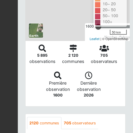
10– 20
20– 50
50– 100
100+
1600
50 km
Nombre d'observa
Leaflet
| © OpenStreetMap
5 895
2 120
705
observations
communes
observateurs
Première
Dernière
observation
observation
1600
2026
2120
communes
705
observateurs