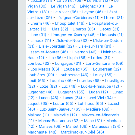
-
Leucate (11)
-
Le Vernet (09)
-
Le Vibal (12)
-
Le
Vigan (30)
-
Le Vigan (46)
-
Lévignac (31)
-
Le
Vintrou (81)
-
Le Vivier (66)
-
Leyme (46)
-
Lézat-
sur-Lèze (09)
-
Lézignan-Corbières (11)
-
Lherm (31)
-
Lherm (46)
-
Lhospitalet (46)
-
L'Hospitalet-du-
Larzac (12)
-
Lias (32)
-
Libaros (65)
-
Lieoux (31)
-
Lilhac (31)
-
Limogne-en-Quercy (46)
-
Limousis (11)
-
Limoux (11)
-
L'Isle-de-Noé (32)
-
L'Isle-en-Dodon
(31)
-
L'Isle-Jourdain (32)
-
Lisle-sur-Tarn (81)
-
Lissac-et-Mouret (46)
-
Livernon (46)
-
Livinhac-le-
Haut (12)
-
Llo (66)
-
Llupia (66)
-
Lodes (31)
-
Lombez (32)
-
Longages (31)
-
Lorp-Sentaraille (09)
-
Los Masos (66)
-
Loubajac (65)
-
Loubersan (32)
-
Loubières (09)
-
Loubressac (46)
-
Louey (65)
-
Louit (65)
-
Loupiac (46)
-
Lourdes (65)
-
Louslitges
(32)
-
Loze (82)
-
Luc (48)
-
Luc-la-Primaube (12)
-
Lugagnac (46)
-
Lugagnan (65)
-
Lugan (12)
-
Lunac
(12)
-
Lunan (46)
-
Lunas (34)
-
Lunel-Viel (34)
-
Luquet (65)
-
Lustar (65)
-
Lutilhous (65)
-
Luzech
(46)
-
Luz-Saint-Sauveur (65)
-
Madière (09)
-
Mailhac (11)
-
Maleville (12)
-
Malves-en-Minervois
(11)
-
Manas-Bastanous (32)
-
Mane (31)
-
Manhac
(12)
-
Manses (09)
-
Mantet (66)
-
Maraussan (34)
-
Marchastel (48)
-
Marcilhac-sur-Célé (46)
-