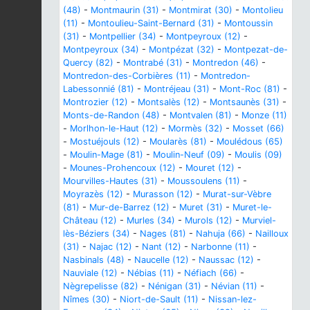
(48)
-
Montmaurin (31)
-
Montmirat (30)
-
Montolieu
(11)
-
Montoulieu-Saint-Bernard (31)
-
Montoussin
(31)
-
Montpellier (34)
-
Montpeyroux (12)
-
Montpeyroux (34)
-
Montpézat (32)
-
Montpezat-de-
Quercy (82)
-
Montrabé (31)
-
Montredon (46)
-
Montredon-des-Corbières (11)
-
Montredon-
Labessonnié (81)
-
Montréjeau (31)
-
Mont-Roc (81)
-
Montrozier (12)
-
Montsalès (12)
-
Montsaunès (31)
-
Monts-de-Randon (48)
-
Montvalen (81)
-
Monze (11)
-
Morlhon-le-Haut (12)
-
Mormès (32)
-
Mosset (66)
-
Mostuéjouls (12)
-
Moularès (81)
-
Moulédous (65)
-
Moulin-Mage (81)
-
Moulin-Neuf (09)
-
Moulis (09)
-
Mounes-Prohencoux (12)
-
Mouret (12)
-
Mourvilles-Hautes (31)
-
Moussoulens (11)
-
Moyrazès (12)
-
Murasson (12)
-
Murat-sur-Vèbre
(81)
-
Mur-de-Barrez (12)
-
Muret (31)
-
Muret-le-
Château (12)
-
Murles (34)
-
Murols (12)
-
Murviel-
lès-Béziers (34)
-
Nages (81)
-
Nahuja (66)
-
Nailloux
(31)
-
Najac (12)
-
Nant (12)
-
Narbonne (11)
-
Nasbinals (48)
-
Naucelle (12)
-
Naussac (12)
-
Nauviale (12)
-
Nébias (11)
-
Néfiach (66)
-
Nègrepelisse (82)
-
Nénigan (31)
-
Névian (11)
-
Nîmes (30)
-
Niort-de-Sault (11)
-
Nissan-lez-