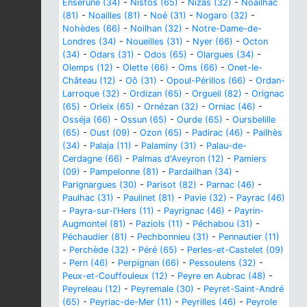
Enserune (34)
-
Nistos (65)
-
Nizas (32)
-
Noailhac
(81)
-
Noailles (81)
-
Noé (31)
-
Nogaro (32)
-
Nohèdes (66)
-
Noilhan (32)
-
Notre-Dame-de-
Londres (34)
-
Noueilles (31)
-
Nyer (66)
-
Octon
(34)
-
Odars (31)
-
Odos (65)
-
Olargues (34)
-
Olemps (12)
-
Olette (66)
-
Oms (66)
-
Onet-le-
Château (12)
-
Oô (31)
-
Opoul-Périllos (66)
-
Ordan-
Larroque (32)
-
Ordizan (65)
-
Orgueil (82)
-
Orignac
(65)
-
Orleix (65)
-
Ornézan (32)
-
Orniac (46)
-
Osséja (66)
-
Ossun (65)
-
Ourde (65)
-
Oursbelille
(65)
-
Oust (09)
-
Ozon (65)
-
Padirac (46)
-
Pailhès
(34)
-
Palaja (11)
-
Palaminy (31)
-
Palau-de-
Cerdagne (66)
-
Palmas d'Aveyron (12)
-
Pamiers
(09)
-
Pampelonne (81)
-
Pardailhan (34)
-
Parignargues (30)
-
Parisot (82)
-
Parnac (46)
-
Paulhac (31)
-
Paulinet (81)
-
Pavie (32)
-
Payrac (46)
-
Payra-sur-l'Hers (11)
-
Payrignac (46)
-
Payrin-
Augmontel (81)
-
Paziols (11)
-
Péchabou (31)
-
Péchaudier (81)
-
Pechbonnieu (31)
-
Pennautier (11)
-
Perchède (32)
-
Péré (65)
-
Perles-et-Castelet (09)
-
Pern (46)
-
Perpignan (66)
-
Pessoulens (32)
-
Peux-et-Couffouleux (12)
-
Peyre en Aubrac (48)
-
Peyreleau (12)
-
Peyremale (30)
-
Peyret-Saint-André
(65)
-
Peyriac-de-Mer (11)
-
Peyrilles (46)
-
Peyrole