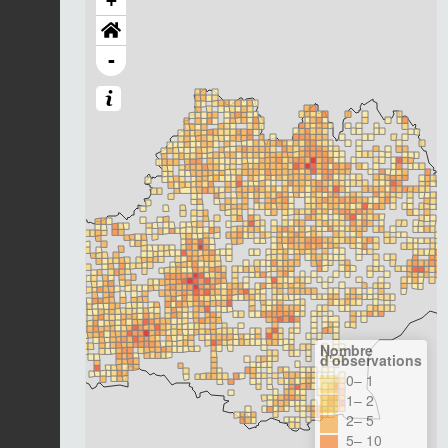
+
-
Nombre
d'observations
0– 1
1– 2
2– 5
5– 10