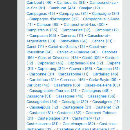
Camboulit (46)
-
Cambounès (81)
-
Cambounet-sur-
le-Sor (81)
-
Camburat (46)
-
Camjac (12)
-
Campagnac (12)
-
Campagnac (81)
-
Campagne (34)
-
Campagne-d'Armagnac (32)
-
Campagne-sur-Aude
(11)
-
Campan (65)
-
Campestre-et-Luc (30)
-
Campistrous (65)
-
Campouriez (12)
-
Campuac (12)
-
Campuzan (65)
-
Camurac (11)
-
Canaules-et-
Argentières (30)
-
Canaveilles (66)
-
Canens (31)
-
Canet (11)
-
Canet-de-Salars (12)
-
Canet-en-
Roussillon (66)
-
Caniac-du-Causse (46)
-
Canohès
(66)
-
Cans et Cévennes (48)
-
Canté (09)
-
Cantoin
(12)
-
Capdenac (46)
-
Capdenac-Gare (12)
-
Capens
(31)
-
Capestang (34)
-
Capvern (65)
-
Caraman (31)
-
Carbonne (31)
-
Carcassonne (11)
-
Cardaillac (46)
-
Cardeilhac (31)
-
Carennac (46)
-
Carla-Bayle (09)
-
Carlucet (46)
-
Casefabre (66)
-
Cases-de-Pène (66)
-
Cassagnabère-Tournas (31)
-
Cassagnas (48)
-
Cassagne (31)
-
Cassagnes (46)
-
Cassagnes (66)
-
Cassagnoles (34)
-
Cassaigne (32)
-
Cassaignes (11)
-
Cassuéjouls (12)
-
Castagnède (31)
-
Castanet (12)
-
Castanet (81)
-
Castanet (82)
-
Castanet-Tolosan
(31)
-
Castelbiague (31)
-
Castelmary (12)
-
Castelmaurou (31)
-
Castelmayran (82)
-
Castelnau-
Barbarens (32)
-
Castelnau d'Auzan Labarrère (32)
-