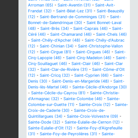
Arroman (65)
-
Saint-Aventin (31)
-
Saint-Avit-
Frandat (32)
-
Saint-Béat-Lez (31)
-
Saint-Beauzély
(12)
-
Saint-Bertrand-de-Comminges (31)
-
Saint-
Bonnet-de-Salendrinque (30)
-
Saint Bonnet-Laval
(48)
-
Saint-Brès (34)
-
Saint-Caprais (46)
-
Saint-
Céré (46)
-
Saint-Chamarand (46)
-
Saint-Chels (46)
-
Saint-Chély-d'Apcher (48)
-
Saint-Chély-d'Aubrac
(12)
-
Saint-Chinian (34)
-
Saint-Christophe-Vallon
(12)
-
Saint-Cirgue (81)
-
Saint-Cirgues (46)
-
Saint-
Cirq-Lapopie (46)
-
Saint-Cirq-Madelon (46)
-
Saint-
Cirq-Souillaguet (46)
-
Saint-Clair (46)
-
Saint-Clar
(32)
-
Saint-Clar-de-Rivière (31)
-
Saint-Côme-d'Olt
(12)
-
Saint-Cricq (32)
-
Saint-Cyprien (66)
-
Saint-
Denis (30)
-
Saint-Denis-en-Margeride (48)
-
Saint-
Denis-lès-Martel (46)
-
Sainte-Cécile-d'Andorge (30)
-
Sainte-Cécile-du-Cayrou (81)
-
Sainte-Christie-
d'Armagnac (32)
-
Sainte-Colombe (46)
-
Sainte-
Colombe-sur-Guette (11)
-
Sainte-Croix (12)
-
Sainte-
Croix-de-Caderle (30)
-
Sainte-Croix-de-
Quintillargues (34)
-
Sainte-Croix-Volvestre (09)
-
Sainte-Dode (32)
-
Sainte-Eulalie-de-Cernon (12)
-
Sainte-Eulalie-d'Olt (12)
-
Sainte-Foy-d'Aigrefeuille
(31)
-
Sainte-Foy-de-Peyrolières (31)
-
Sainte-