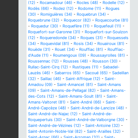
(12)
-
Rocamadour (46)
-
Rocles (48)
-
Rodelle (12)
-
Rodès (66)
-
Rodez (12)
-
Rodome (11)
-
Rogues
(30)
-
Romiguières (34)
-
Roquebrun (34)
-
Roquebrune (32)
-
Roquecor (82)
-
Roquecourbe (81)
-
Roquedur (30)
-
Roquefère (11)
-
Roquefeuil (11)
-
Roquefort-sur-Garonne (31)
-
Roquefort-sur-Soulzon
(12)
-
Roqueredonde (34)
-
Roques (31)
-
Roquessels
(34)
-
Roquevidal (81)
-
Rosis (34)
-
Rouairoux (81)
-
Rouède (31)
-
Rouet (34)
-
Rouffiac (81)
-
Rouffiac-
d'Aude (11)
-
Roumengoux (09)
-
Roussayrolles (81)
-
Roussennac (12)
-
Rousses (48)
-
Rousson (30)
-
Rullac-Saint-Cirq (12)
-
Rustiques (11)
-
Sabadel-
Lauzès (46)
-
Sabarros (65)
-
Sacoué (65)
-
Sadeillan
(32)
-
Saillac (46)
-
Saint-Affrique (12)
-
Saint-
Amadou (09)
-
Saint-Amancet (81)
-
Saint-Amans
(09)
-
Saint-Amans-de-Pellagal (82)
-
Saint-Amans-
des-Cots (12)
-
Saint-Amans-Soult (81)
-
Saint-
Amans-Valtoret (81)
-
Saint-André (66)
-
Saint-
André-Capcèze (48)
-
Saint-André-de-Lancize (48)
-
Saint-André-de-Najac (12)
-
Saint-André-de-
Roquepertuis (30)
-
Saint-André-de-Valborgne (30)
-
Saint-André-de-Vézines (12)
-
Saint-Antoine (32)
-
Saint-Antonin-Noble-Val (82)
-
Saint-Arailles (32)
-
Saint-Arnac (66)
-
Saint-Arroman (32)
-
Saint-