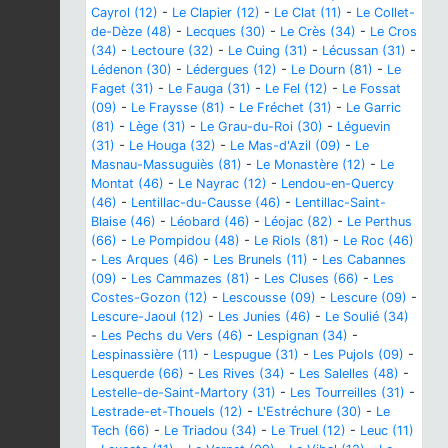
Cayrol (12)
-
Le Clapier (12)
-
Le Clat (11)
-
Le Collet-
de-Dèze (48)
-
Lecques (30)
-
Le Crès (34)
-
Le Cros
(34)
-
Lectoure (32)
-
Le Cuing (31)
-
Lécussan (31)
-
Lédenon (30)
-
Lédergues (12)
-
Le Dourn (81)
-
Le
Faget (31)
-
Le Fauga (31)
-
Le Fel (12)
-
Le Fossat
(09)
-
Le Fraysse (81)
-
Le Fréchet (31)
-
Le Garric
(81)
-
Lège (31)
-
Le Grau-du-Roi (30)
-
Léguevin
(31)
-
Le Houga (32)
-
Le Mas-d'Azil (09)
-
Le
Masnau-Massuguiès (81)
-
Le Monastère (12)
-
Le
Montat (46)
-
Le Nayrac (12)
-
Lendou-en-Quercy
(46)
-
Lentillac-du-Causse (46)
-
Lentillac-Saint-
Blaise (46)
-
Léobard (46)
-
Léojac (82)
-
Le Perthus
(66)
-
Le Pompidou (48)
-
Le Riols (81)
-
Le Roc (46)
-
Les Arques (46)
-
Les Brunels (11)
-
Les Cabannes
(09)
-
Les Cammazes (81)
-
Les Cluses (66)
-
Les
Costes-Gozon (12)
-
Lescousse (09)
-
Lescure (09)
-
Lescure-Jaoul (12)
-
Les Junies (46)
-
Le Soulié (34)
-
Les Pechs du Vers (46)
-
Lespignan (34)
-
Lespinassière (11)
-
Lespugue (31)
-
Les Pujols (09)
-
Lesquerde (66)
-
Les Rives (34)
-
Les Salelles (48)
-
Lestelle-de-Saint-Martory (31)
-
Les Tourreilles (31)
-
Lestrade-et-Thouels (12)
-
L'Estréchure (30)
-
Le
Tech (66)
-
Le Triadou (34)
-
Le Truel (12)
-
Leuc (11)