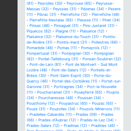
(81)
-
Peyrolles (30)
-
Peyrouse (65)
-
Peyrusse-
Massas (32)
-
Peyssies (31)
-
Pézenas (34)
-
Pezens
(11)
-
Pibrac (31)
-
Pierrefiche (12)
-
Pierrefiche (48)
-
Pierrefitte-Nestalas (65)
-
Pieusse (11)
-
Pinet (34)
-
Pinsac (46)
-
Pinsaguel (31)
-
Pins-Justaret (31)
-
Piquecos (82)
-
Plaigne (11)
-
Plaisance (12)
-
Plaisance (32)
-
Plaisance-du-Touch (31)
-
Pointis-
de-Rivière (31)
-
Pointis-Inard (31)
-
Pollestres (66)
-
Pomarède (46)
-
Pomas (11)
-
Pomayrols (12)
-
Pompertuzat (31)
-
Pompignan (30)
-
Pompignan
(82)
-
Ponlat-Taillebourg (31)
-
Ponsan-Soubiran (32)
-
Pont-de-Larn (81)
-
Pont de Montvert - Sud Mont
Lozère (48)
-
Pont-de-Salars (12)
-
Ponteils-et-
Brésis (30)
-
Pont-Saint-Esprit (30)
-
Porte-du-
Quercy (46)
-
Portel-des-Corbières (11)
-
Portet-sur-
Garonne (31)
-
Portiragnes (34)
-
Port-la-Nouvelle
(11)
-
Poucharramet (31)
-
Poueyferré (65)
-
Poujols
(34)
-
Pourcharesses (48)
-
Poussan (34)
-
Pousthomy (12)
-
Pouyastruc (65)
-
Pouzac (65)
-
Pouze (31)
-
Pouzolles (34)
-
Pouzols-Minervois (11)
-
Pradelles-Cabardès (11)
-
Prades (09)
-
Prades
(66)
-
Prades-d'Aubrac (12)
-
Prades-le-Lez (34)
-
Prades-Salars (12)
-
Pradinas (12)
-
Pradines (46)
-