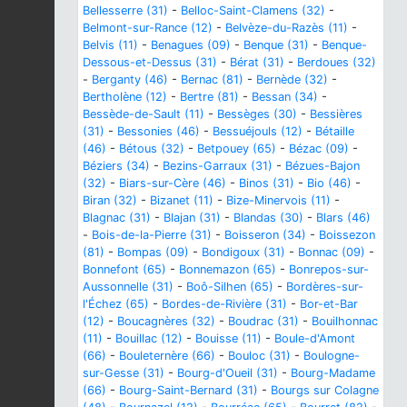
Bellesserre (31)
-
Belloc-Saint-Clamens (32)
-
Belmont-sur-Rance (12)
-
Belvèze-du-Razès (11)
-
Belvis (11)
-
Benagues (09)
-
Benque (31)
-
Benque-
Dessous-et-Dessus (31)
-
Bérat (31)
-
Berdoues (32)
-
Berganty (46)
-
Bernac (81)
-
Bernède (32)
-
Bertholène (12)
-
Bertre (81)
-
Bessan (34)
-
Bessède-de-Sault (11)
-
Bessèges (30)
-
Bessières
(31)
-
Bessonies (46)
-
Bessuéjouls (12)
-
Bétaille
(46)
-
Bétous (32)
-
Betpouey (65)
-
Bézac (09)
-
Béziers (34)
-
Bezins-Garraux (31)
-
Bézues-Bajon
(32)
-
Biars-sur-Cère (46)
-
Binos (31)
-
Bio (46)
-
Biran (32)
-
Bizanet (11)
-
Bize-Minervois (11)
-
Blagnac (31)
-
Blajan (31)
-
Blandas (30)
-
Blars (46)
-
Bois-de-la-Pierre (31)
-
Boisseron (34)
-
Boissezon
(81)
-
Bompas (09)
-
Bondigoux (31)
-
Bonnac (09)
-
Bonnefont (65)
-
Bonnemazon (65)
-
Bonrepos-sur-
Aussonnelle (31)
-
Boô-Silhen (65)
-
Bordères-sur-
l'Échez (65)
-
Bordes-de-Rivière (31)
-
Bor-et-Bar
(12)
-
Boucagnères (32)
-
Boudrac (31)
-
Bouilhonnac
(11)
-
Bouillac (12)
-
Bouisse (11)
-
Boule-d'Amont
(66)
-
Bouleternère (66)
-
Bouloc (31)
-
Boulogne-
sur-Gesse (31)
-
Bourg-d'Oueil (31)
-
Bourg-Madame
(66)
-
Bourg-Saint-Bernard (31)
-
Bourgs sur Colagne