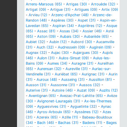
Arrens-Marsous (65)
-
Arrigas (30)
-
Arrouède (32)
-
Artigat (09)
-
Artigue (31)
-
Artigues (09)
-
Artix (09)
-
Arvieu (12)
-
Arzenc-d'Apcher (48)
-
Arzenc-de-
Randon (48)
-
Aspères (30)
-
Aspet (31)
-
Aspin-en-
Lavedan (65)
-
Aspiran (34)
-
Asprières (12)
-
Asque
(65)
-
Assac (81)
-
Assas (34)
-
Assier (46)
-
Asté
(65)
-
Aston (09)
-
Aubais (30)
-
Aubarède (65)
-
Aubiet (32)
-
Aubin (12)
-
Aubord (30)
-
Aucamville
(31)
-
Auch (32)
-
Audressein (09)
-
Augirein (09)
-
Augnax (32)
-
Aujac (30)
-
Aujargues (30)
-
Aujols
(46)
-
Aulon (31)
-
Aulos-Sinsat (09)
-
Aulus-les-
Bains (09)
-
Aumes (34)
-
Auragne (31)
-
Aureilhan
(65)
-
Aurensan (32)
-
Aureville (31)
-
Auriac-sur-
Vendinelle (31)
-
Auriébat (65)
-
Aurignac (31)
-
Aurin
(31)
-
Auroux (48)
-
Ausseing (31)
-
Aussillon (81)
-
Ausson (31)
-
Aussonne (31)
-
Aussos (32)
-
Auterive (31)
-
Autoire (46)
-
Auzat (09)
-
Auzits (12)
-
Aventignan (65)
-
Avezac-Prat-Lahitte (65)
-
Avèze
(30)
-
Avignonet-Lauragais (31)
-
Ax-les-Thermes
(09)
-
Ayguesvives (31)
-
Ayguetinte (32)
-
Aynac
(46)
-
Ayros-Arbouix (65)
-
Ayssènes (12)
-
Azas
(31)
-
Azereix (65)
-
Azille (11)
-
Babeau-Bouldoux
(34)
-
Bach (46)
-
Bachas (31)
-
Badens (11)
-
Bages