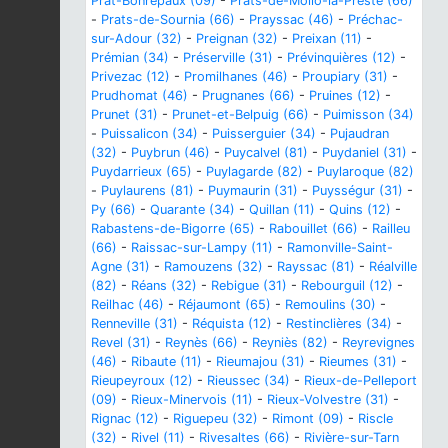
Prat-Bonrepaux (09)
-
Prats-de-Mollo-la-Preste (66)
-
Prats-de-Sournia (66)
-
Prayssac (46)
-
Préchac-
sur-Adour (32)
-
Preignan (32)
-
Preixan (11)
-
Prémian (34)
-
Préserville (31)
-
Prévinquières (12)
-
Privezac (12)
-
Promilhanes (46)
-
Proupiary (31)
-
Prudhomat (46)
-
Prugnanes (66)
-
Pruines (12)
-
Prunet (31)
-
Prunet-et-Belpuig (66)
-
Puimisson (34)
-
Puissalicon (34)
-
Puisserguier (34)
-
Pujaudran
(32)
-
Puybrun (46)
-
Puycalvel (81)
-
Puydaniel (31)
-
Puydarrieux (65)
-
Puylagarde (82)
-
Puylaroque (82)
-
Puylaurens (81)
-
Puymaurin (31)
-
Puysségur (31)
-
Py (66)
-
Quarante (34)
-
Quillan (11)
-
Quins (12)
-
Rabastens-de-Bigorre (65)
-
Rabouillet (66)
-
Railleu
(66)
-
Raissac-sur-Lampy (11)
-
Ramonville-Saint-
Agne (31)
-
Ramouzens (32)
-
Rayssac (81)
-
Réalville
(82)
-
Réans (32)
-
Rebigue (31)
-
Rebourguil (12)
-
Reilhac (46)
-
Réjaumont (65)
-
Remoulins (30)
-
Renneville (31)
-
Réquista (12)
-
Restinclières (34)
-
Revel (31)
-
Reynès (66)
-
Reyniès (82)
-
Reyrevignes
(46)
-
Ribaute (11)
-
Rieumajou (31)
-
Rieumes (31)
-
Rieupeyroux (12)
-
Rieussec (34)
-
Rieux-de-Pelleport
(09)
-
Rieux-Minervois (11)
-
Rieux-Volvestre (31)
-
Rignac (12)
-
Riguepeu (32)
-
Rimont (09)
-
Riscle
(32)
-
Rivel (11)
-
Rivesaltes (66)
-
Rivière-sur-Tarn