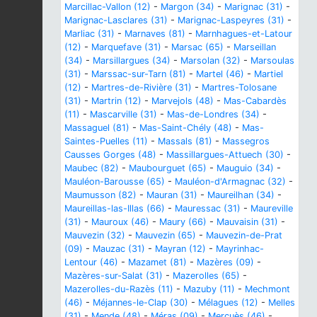
Marcillac-Vallon (12)
-
Margon (34)
-
Marignac (31)
-
Marignac-Lasclares (31)
-
Marignac-Laspeyres (31)
-
Marliac (31)
-
Marnaves (81)
-
Marnhagues-et-Latour
(12)
-
Marquefave (31)
-
Marsac (65)
-
Marseillan
(34)
-
Marsillargues (34)
-
Marsolan (32)
-
Marsoulas
(31)
-
Marssac-sur-Tarn (81)
-
Martel (46)
-
Martiel
(12)
-
Martres-de-Rivière (31)
-
Martres-Tolosane
(31)
-
Martrin (12)
-
Marvejols (48)
-
Mas-Cabardès
(11)
-
Mascarville (31)
-
Mas-de-Londres (34)
-
Massaguel (81)
-
Mas-Saint-Chély (48)
-
Mas-
Saintes-Puelles (11)
-
Massals (81)
-
Massegros
Causses Gorges (48)
-
Massillargues-Attuech (30)
-
Maubec (82)
-
Maubourguet (65)
-
Mauguio (34)
-
Mauléon-Barousse (65)
-
Mauléon-d'Armagnac (32)
-
Maumusson (82)
-
Mauran (31)
-
Maureilhan (34)
-
Maureillas-las-Illas (66)
-
Mauressac (31)
-
Maureville
(31)
-
Mauroux (46)
-
Maury (66)
-
Mauvaisin (31)
-
Mauvezin (32)
-
Mauvezin (65)
-
Mauvezin-de-Prat
(09)
-
Mauzac (31)
-
Mayran (12)
-
Mayrinhac-
Lentour (46)
-
Mazamet (81)
-
Mazères (09)
-
Mazères-sur-Salat (31)
-
Mazerolles (65)
-
Mazerolles-du-Razès (11)
-
Mazuby (11)
-
Mechmont
(46)
-
Méjannes-le-Clap (30)
-
Mélagues (12)
-
Melles
(31)
-
Mende (48)
-
Méras (09)
-
Mercuès (46)
-