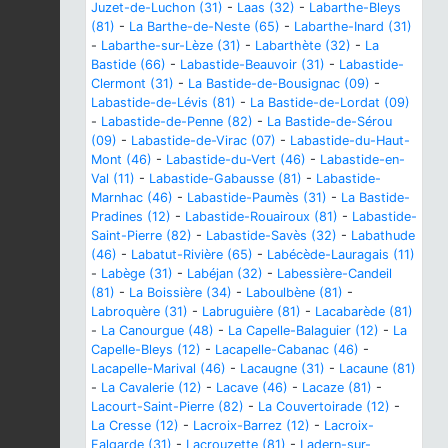
Juzet-de-Luchon (31)
-
Laas (32)
-
Labarthe-Bleys
(81)
-
La Barthe-de-Neste (65)
-
Labarthe-Inard (31)
-
Labarthe-sur-Lèze (31)
-
Labarthète (32)
-
La
Bastide (66)
-
Labastide-Beauvoir (31)
-
Labastide-
Clermont (31)
-
La Bastide-de-Bousignac (09)
-
Labastide-de-Lévis (81)
-
La Bastide-de-Lordat (09)
-
Labastide-de-Penne (82)
-
La Bastide-de-Sérou
(09)
-
Labastide-de-Virac (07)
-
Labastide-du-Haut-
Mont (46)
-
Labastide-du-Vert (46)
-
Labastide-en-
Val (11)
-
Labastide-Gabausse (81)
-
Labastide-
Marnhac (46)
-
Labastide-Paumès (31)
-
La Bastide-
Pradines (12)
-
Labastide-Rouairoux (81)
-
Labastide-
Saint-Pierre (82)
-
Labastide-Savès (32)
-
Labathude
(46)
-
Labatut-Rivière (65)
-
Labécède-Lauragais (11)
-
Labège (31)
-
Labéjan (32)
-
Labessière-Candeil
(81)
-
La Boissière (34)
-
Laboulbène (81)
-
Labroquère (31)
-
Labruguière (81)
-
Lacabarède (81)
-
La Canourgue (48)
-
La Capelle-Balaguier (12)
-
La
Capelle-Bleys (12)
-
Lacapelle-Cabanac (46)
-
Lacapelle-Marival (46)
-
Lacaugne (31)
-
Lacaune (81)
-
La Cavalerie (12)
-
Lacave (46)
-
Lacaze (81)
-
Lacourt-Saint-Pierre (82)
-
La Couvertoirade (12)
-
La Cresse (12)
-
Lacroix-Barrez (12)
-
Lacroix-
Falgarde (31)
-
Lacrouzette (81)
-
Ladern-sur-