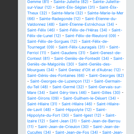
Gemme (81)
-
Sainte-Juliette (82)
-
Sainte-Juliette-
sur-Viaur (12)
-
Saint-Élix-Séglan (31)
-
Saint-Élix-
Theux (32)
-
Sainte-Marie (32)
-
Sainte-Marie-la-Mer
(66)
-
Sainte-Radegonde (12)
-
Saint-Étienne-du-
Valdonnez (48)
-
Saint-Étienne-Estréchoux (34)
-
Saint-Félix (46)
-
Saint-Félix-de-l'Héras (34)
-
Saint-
Félix-de-Lunel (12)
-
Saint-Félix-de-Rieutord (09)
-
Saint-Félix-de-Sorgues (12)
-
Saint-Félix-de-
Tournegat (09)
-
Saint-Félix-Lauragais (31)
-
Saint-
Ferriol (11)
-
Saint-Gaudens (31)
-
Saint-Genest-de-
Contest (81)
-
Saint-Geniès-de-Fontedit (34)
-
Saint-
Geniès-de-Malgoirès (30)
-
Saint-Geniès-des-
Mourgues (34)
-
Saint Geniez d'Olt et d'Aubrac (12)
-
Saint-Génis-des-Fontaines (66)
-
Saint-Georges (82)
-
Saint-Georges-de-Luzençon (12)
-
Saint-Germain-
du-Teil (48)
-
Saint-Germé (32)
-
Saint-Gervais-sur-
Mare (34)
-
Saint Géry-Vers (46)
-
Saint-Gilles (30)
-
Saint-Girons (09)
-
Saint-Guilhem-le-Désert (34)
-
Saint-Hilaire (31)
-
Saint-Hilaire (46)
-
Saint-Hilaire-
de-Lavit (48)
-
Saint-Hippolyte (12)
-
Saint-
Hippolyte-du-Fort (30)
-
Saint-Igest (12)
-
Saint-
Izaire (12)
-
Saint-Jean (31)
-
Saint-Jean-de-Barrou
(11)
-
Saint-Jean-de-Crieulon (30)
-
Saint-Jean-de-
Cuculles (34)
-
Saint-Jean-de-Fos (34)
-
Saint-Jean-