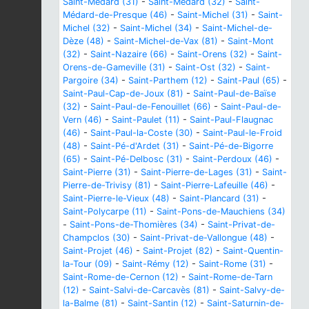
Saint-Médard (31)
-
Saint-Médard (32)
-
Saint-
Médard-de-Presque (46)
-
Saint-Michel (31)
-
Saint-
Michel (32)
-
Saint-Michel (34)
-
Saint-Michel-de-
Dèze (48)
-
Saint-Michel-de-Vax (81)
-
Saint-Mont
(32)
-
Saint-Nazaire (66)
-
Saint-Orens (32)
-
Saint-
Orens-de-Gameville (31)
-
Saint-Ost (32)
-
Saint-
Pargoire (34)
-
Saint-Parthem (12)
-
Saint-Paul (65)
-
Saint-Paul-Cap-de-Joux (81)
-
Saint-Paul-de-Baïse
(32)
-
Saint-Paul-de-Fenouillet (66)
-
Saint-Paul-de-
Vern (46)
-
Saint-Paulet (11)
-
Saint-Paul-Flaugnac
(46)
-
Saint-Paul-la-Coste (30)
-
Saint-Paul-le-Froid
(48)
-
Saint-Pé-d'Ardet (31)
-
Saint-Pé-de-Bigorre
(65)
-
Saint-Pé-Delbosc (31)
-
Saint-Perdoux (46)
-
Saint-Pierre (31)
-
Saint-Pierre-de-Lages (31)
-
Saint-
Pierre-de-Trivisy (81)
-
Saint-Pierre-Lafeuille (46)
-
Saint-Pierre-le-Vieux (48)
-
Saint-Plancard (31)
-
Saint-Polycarpe (11)
-
Saint-Pons-de-Mauchiens (34)
-
Saint-Pons-de-Thomières (34)
-
Saint-Privat-de-
Champclos (30)
-
Saint-Privat-de-Vallongue (48)
-
Saint-Projet (46)
-
Saint-Projet (82)
-
Saint-Quentin-
la-Tour (09)
-
Saint-Rémy (12)
-
Saint-Rome (31)
-
Saint-Rome-de-Cernon (12)
-
Saint-Rome-de-Tarn
(12)
-
Saint-Salvi-de-Carcavès (81)
-
Saint-Salvy-de-
la-Balme (81)
-
Saint-Santin (12)
-
Saint-Saturnin-de-