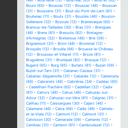
(48)
-
Bournazel (12)
-
Bourréac (65)
-
Bourret (82)
-
Bours (65)
-
Boussac (12)
-
Boussac (46)
-
Boussan
(31)
-
Boussens (31)
-
Bout-du-Pont-de-Larn (81)
-
Boutenac (11)
-
Boutx (31)
-
Bouziès (46)
-
Bouzon-
Gellenave (32)
-
Bozouls (12)
-
Bramevaque (65)
-
Branoux-les-Taillades (30)
-
Brax (31)
-
Brengues
(46)
-
Brens (81)
-
Bressols (82)
-
Bretagne-
d'Armagnac (32)
-
Bretenoux (46)
-
Brie (09)
-
Brignemont (31)
-
Brion (48)
-
Brommat (12)
-
Broquiès (12)
-
Brouilla (66)
-
Brousse-le-Château
(12)
-
Brousses-et-Villaret (11)
-
Broze (81)
-
Bruguières (31)
-
Bruniquel (82)
-
Brusque (12)
-
Bugard (65)
-
Burg (65)
-
Burlats (81)
-
Buzan (09)
-
Buzet-sur-Tarn (31)
-
Cabanac-Cazaux (31)
-
Cabanac-Séguenville (31)
-
Cabanès (12)
-
Cabestany
(66)
-
Cabrerets (46)
-
Cabrières (34)
-
Cadéac (65)
-
Cadeilhan-Trachère (65)
-
Cadeillan (32)
-
Cadix
(81)
-
Cahors (46)
-
Cahus (46)
-
Cahuzac-sur-
Adour (32)
-
Cahuzac-sur-Vère (81)
-
Caignac (31)
-
Cailhau (11)
-
Caissargues (30)
-
Cajarc (46)
-
Calamane (46)
-
Calce (66)
-
Calès (46)
-
Calmels-
et-le-Viala (12)
-
Calmont (12)
-
Calmont (31)
-
Calvisson (30)
-
Camarade (09)
-
Camarès (12)
-
Cambiac (31)
-
Cambon (81)
-
Camboulazet (12)
-