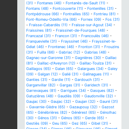
(31)
-
Fontanes (46)
-
Fontanès-de-Sault (11)
-
Fontans (48)
-
Fontcouverte (11)
-
Fontenilles (31)
-
Fontpédrouse (66)
-
Fontrailles (65)
-
Fontrieu (81)
-
Font-Romeu-Odeillo-Via (66)
-
Fornex (09)
-
Fos (31)
-
Fraisse-Cabardès (11)
-
Fraisse-sur-Agout (34)
-
Fraissines (81)
-
Fraissinet-de-Fourques (48)
-
Francazal (31)
-
Francon (31)
-
Francoulès (46)
-
Franquevielle (31)
-
Frayssinet (46)
-
Frayssinet-le-
Gélat (46)
-
Frontenac (46)
-
Fronton (31)
-
Frouzins
(31)
-
Fuilla (66)
-
Gabriac (12)
-
Gabrias (48)
-
Gagnac-sur-Garonne (31)
-
Gagnières (30)
-
Gaillac
(81)
-
Gaillac-d'Aveyron (12)
-
Gaillac-Toulza (31)
-
Gaillagos (65)
-
Galan (65)
-
Galargues (34)
-
Galey
(09)
-
Galgan (12)
-
Galié (31)
-
Galinagues (11)
-
Ganties (31)
-
Gardie (11)
-
Gardouch (31)
-
Garganvillar (82)
-
Gargas (31)
-
Garidech (31)
-
Garrevaques (81)
-
Garrigues (34)
-
Gasques (82)
-
Gatuzières (48)
-
Gaudiès (09)
-
Gaudonville (32)
-
Gaujac (30)
-
Gaujac (32)
-
Gaujan (32)
-
Gauré (31)
-
Gavarnie-Gèdre (65)
-
Gazaupouy (32)
-
Gazost
(65)
-
Génébrières (82)
-
Générest (65)
-
Génolhac
(30)
-
Génos (31)
-
Génos (65)
-
Gerde (65)
-
Gestiès (09)
-
Geu (65)
-
Gez (65)
-
Gibel (31)
-
Gigean (34)
-
Gignac (46)
-
Gigouzac (46)
-
Gimont