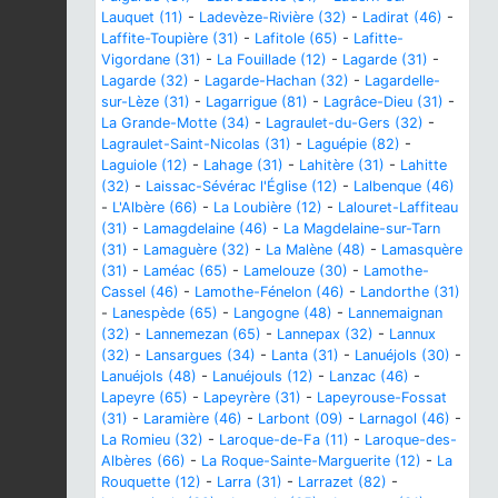
Lauquet (11)
-
Ladevèze-Rivière (32)
-
Ladirat (46)
-
Laffite-Toupière (31)
-
Lafitole (65)
-
Lafitte-
Vigordane (31)
-
La Fouillade (12)
-
Lagarde (31)
-
Lagarde (32)
-
Lagarde-Hachan (32)
-
Lagardelle-
sur-Lèze (31)
-
Lagarrigue (81)
-
Lagrâce-Dieu (31)
-
La Grande-Motte (34)
-
Lagraulet-du-Gers (32)
-
Lagraulet-Saint-Nicolas (31)
-
Laguépie (82)
-
Laguiole (12)
-
Lahage (31)
-
Lahitère (31)
-
Lahitte
(32)
-
Laissac-Sévérac l'Église (12)
-
Lalbenque (46)
-
L'Albère (66)
-
La Loubière (12)
-
Lalouret-Laffiteau
(31)
-
Lamagdelaine (46)
-
La Magdelaine-sur-Tarn
(31)
-
Lamaguère (32)
-
La Malène (48)
-
Lamasquère
(31)
-
Laméac (65)
-
Lamelouze (30)
-
Lamothe-
Cassel (46)
-
Lamothe-Fénelon (46)
-
Landorthe (31)
-
Lanespède (65)
-
Langogne (48)
-
Lannemaignan
(32)
-
Lannemezan (65)
-
Lannepax (32)
-
Lannux
(32)
-
Lansargues (34)
-
Lanta (31)
-
Lanuéjols (30)
-
Lanuéjols (48)
-
Lanuéjouls (12)
-
Lanzac (46)
-
Lapeyre (65)
-
Lapeyrère (31)
-
Lapeyrouse-Fossat
(31)
-
Laramière (46)
-
Larbont (09)
-
Larnagol (46)
-
La Romieu (32)
-
Laroque-de-Fa (11)
-
Laroque-des-
Albères (66)
-
La Roque-Sainte-Marguerite (12)
-
La
Rouquette (12)
-
Larra (31)
-
Larrazet (82)
-