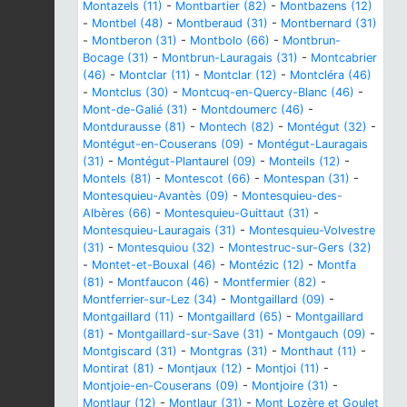
Montazels (11)
-
Montbartier (82)
-
Montbazens (12)
-
Montbel (48)
-
Montberaud (31)
-
Montbernard (31)
-
Montberon (31)
-
Montbolo (66)
-
Montbrun-
Bocage (31)
-
Montbrun-Lauragais (31)
-
Montcabrier
(46)
-
Montclar (11)
-
Montclar (12)
-
Montcléra (46)
-
Montclus (30)
-
Montcuq-en-Quercy-Blanc (46)
-
Mont-de-Galié (31)
-
Montdoumerc (46)
-
Montdurausse (81)
-
Montech (82)
-
Montégut (32)
-
Montégut-en-Couserans (09)
-
Montégut-Lauragais
(31)
-
Montégut-Plantaurel (09)
-
Monteils (12)
-
Montels (81)
-
Montescot (66)
-
Montespan (31)
-
Montesquieu-Avantès (09)
-
Montesquieu-des-
Albères (66)
-
Montesquieu-Guittaut (31)
-
Montesquieu-Lauragais (31)
-
Montesquieu-Volvestre
(31)
-
Montesquiou (32)
-
Montestruc-sur-Gers (32)
-
Montet-et-Bouxal (46)
-
Montézic (12)
-
Montfa
(81)
-
Montfaucon (46)
-
Montfermier (82)
-
Montferrier-sur-Lez (34)
-
Montgaillard (09)
-
Montgaillard (11)
-
Montgaillard (65)
-
Montgaillard
(81)
-
Montgaillard-sur-Save (31)
-
Montgauch (09)
-
Montgiscard (31)
-
Montgras (31)
-
Monthaut (11)
-
Montirat (81)
-
Montjaux (12)
-
Montjoi (11)
-
Montjoie-en-Couserans (09)
-
Montjoire (31)
-
Montlaur (12)
-
Montlaur (31)
-
Mont Lozère et Goulet