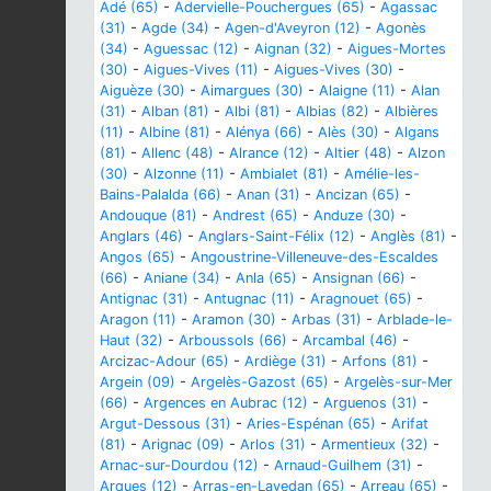
Adé (65)
-
Adervielle-Pouchergues (65)
-
Agassac
(31)
-
Agde (34)
-
Agen-d'Aveyron (12)
-
Agonès
(34)
-
Aguessac (12)
-
Aignan (32)
-
Aigues-Mortes
(30)
-
Aigues-Vives (11)
-
Aigues-Vives (30)
-
Aiguèze (30)
-
Aimargues (30)
-
Alaigne (11)
-
Alan
(31)
-
Alban (81)
-
Albi (81)
-
Albias (82)
-
Albières
(11)
-
Albine (81)
-
Alénya (66)
-
Alès (30)
-
Algans
(81)
-
Allenc (48)
-
Alrance (12)
-
Altier (48)
-
Alzon
(30)
-
Alzonne (11)
-
Ambialet (81)
-
Amélie-les-
Bains-Palalda (66)
-
Anan (31)
-
Ancizan (65)
-
Andouque (81)
-
Andrest (65)
-
Anduze (30)
-
Anglars (46)
-
Anglars-Saint-Félix (12)
-
Anglès (81)
-
Angos (65)
-
Angoustrine-Villeneuve-des-Escaldes
(66)
-
Aniane (34)
-
Anla (65)
-
Ansignan (66)
-
Antignac (31)
-
Antugnac (11)
-
Aragnouet (65)
-
Aragon (11)
-
Aramon (30)
-
Arbas (31)
-
Arblade-le-
Haut (32)
-
Arboussols (66)
-
Arcambal (46)
-
Arcizac-Adour (65)
-
Ardiège (31)
-
Arfons (81)
-
Argein (09)
-
Argelès-Gazost (65)
-
Argelès-sur-Mer
(66)
-
Argences en Aubrac (12)
-
Arguenos (31)
-
Argut-Dessous (31)
-
Aries-Espénan (65)
-
Arifat
(81)
-
Arignac (09)
-
Arlos (31)
-
Armentieux (32)
-
Arnac-sur-Dourdou (12)
-
Arnaud-Guilhem (31)
-
Arques (12)
-
Arras-en-Lavedan (65)
-
Arreau (65)
-