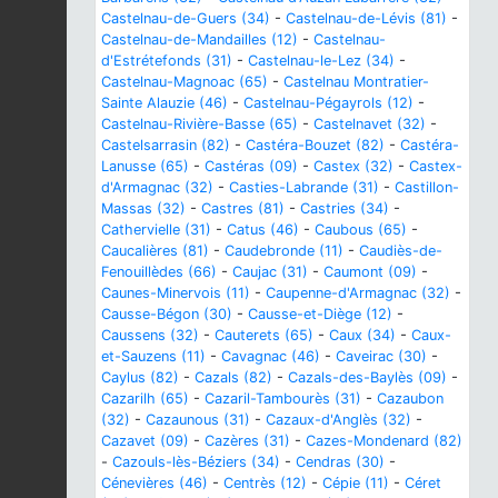
Castelnau-de-Guers (34)
-
Castelnau-de-Lévis (81)
-
Castelnau-de-Mandailles (12)
-
Castelnau-
d'Estrétefonds (31)
-
Castelnau-le-Lez (34)
-
Castelnau-Magnoac (65)
-
Castelnau Montratier-
Sainte Alauzie (46)
-
Castelnau-Pégayrols (12)
-
Castelnau-Rivière-Basse (65)
-
Castelnavet (32)
-
Castelsarrasin (82)
-
Castéra-Bouzet (82)
-
Castéra-
Lanusse (65)
-
Castéras (09)
-
Castex (32)
-
Castex-
d'Armagnac (32)
-
Casties-Labrande (31)
-
Castillon-
Massas (32)
-
Castres (81)
-
Castries (34)
-
Cathervielle (31)
-
Catus (46)
-
Caubous (65)
-
Caucalières (81)
-
Caudebronde (11)
-
Caudiès-de-
Fenouillèdes (66)
-
Caujac (31)
-
Caumont (09)
-
Caunes-Minervois (11)
-
Caupenne-d'Armagnac (32)
-
Causse-Bégon (30)
-
Causse-et-Diège (12)
-
Caussens (32)
-
Cauterets (65)
-
Caux (34)
-
Caux-
et-Sauzens (11)
-
Cavagnac (46)
-
Caveirac (30)
-
Caylus (82)
-
Cazals (82)
-
Cazals-des-Baylès (09)
-
Cazarilh (65)
-
Cazaril-Tambourès (31)
-
Cazaubon
(32)
-
Cazaunous (31)
-
Cazaux-d'Anglès (32)
-
Cazavet (09)
-
Cazères (31)
-
Cazes-Mondenard (82)
-
Cazouls-lès-Béziers (34)
-
Cendras (30)
-
Cénevières (46)
-
Centrès (12)
-
Cépie (11)
-
Céret