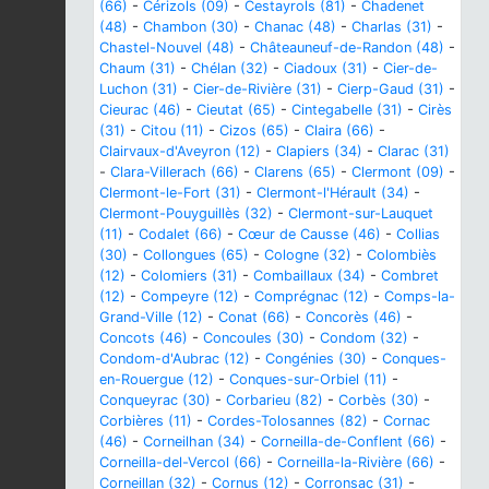
(66)
-
Cérizols (09)
-
Cestayrols (81)
-
Chadenet
(48)
-
Chambon (30)
-
Chanac (48)
-
Charlas (31)
-
Chastel-Nouvel (48)
-
Châteauneuf-de-Randon (48)
-
Chaum (31)
-
Chélan (32)
-
Ciadoux (31)
-
Cier-de-
Luchon (31)
-
Cier-de-Rivière (31)
-
Cierp-Gaud (31)
-
Cieurac (46)
-
Cieutat (65)
-
Cintegabelle (31)
-
Cirès
(31)
-
Citou (11)
-
Cizos (65)
-
Claira (66)
-
Clairvaux-d'Aveyron (12)
-
Clapiers (34)
-
Clarac (31)
-
Clara-Villerach (66)
-
Clarens (65)
-
Clermont (09)
-
Clermont-le-Fort (31)
-
Clermont-l'Hérault (34)
-
Clermont-Pouyguillès (32)
-
Clermont-sur-Lauquet
(11)
-
Codalet (66)
-
Cœur de Causse (46)
-
Collias
(30)
-
Collongues (65)
-
Cologne (32)
-
Colombiès
(12)
-
Colomiers (31)
-
Combaillaux (34)
-
Combret
(12)
-
Compeyre (12)
-
Comprégnac (12)
-
Comps-la-
Grand-Ville (12)
-
Conat (66)
-
Concorès (46)
-
Concots (46)
-
Concoules (30)
-
Condom (32)
-
Condom-d'Aubrac (12)
-
Congénies (30)
-
Conques-
en-Rouergue (12)
-
Conques-sur-Orbiel (11)
-
Conqueyrac (30)
-
Corbarieu (82)
-
Corbès (30)
-
Corbières (11)
-
Cordes-Tolosannes (82)
-
Cornac
(46)
-
Corneilhan (34)
-
Corneilla-de-Conflent (66)
-
Corneilla-del-Vercol (66)
-
Corneilla-la-Rivière (66)
-
Corneillan (32)
-
Cornus (12)
-
Corronsac (31)
-