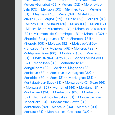
Mercus-Garrabet (09)
-
Mérens (32)
-
Mérens-les-
Vals (09)
-
Mérigon (09)
-
Mérilheu (65)
-
Merville
(31)
-
Meyrueis (48)
-
Mèze (34)
-
Mialet (30)
-
Miélan (32)
-
Miglos (09)
-
Milhac (46)
-
Milhars (81)
-
Milhas (31)
-
Milhaud (30)
-
Millas (66)
-
Millau (12)
-
Miolles (81)
-
Mirambeau (31)
-
Miramont-d'Astarac
(32)
-
Miramont-de-Comminges (31)
-
Mirande (32)
-
Mirandol-Bourgnounac (81)
-
Miremont (31)
-
Mirepoix (09)
-
Moissac (82)
-
Moissac-Vallée-
Française (48)
-
Molières (46)
-
Molières (82)
-
Molitg-les-Bains (66)
-
Monblanc (32)
-
Moncaup
(31)
-
Monclar-de-Quercy (82)
-
Monclar-sur-Losse
(32)
-
Mondilhan (31)
-
Mondonville (31)
-
Monguilhem (32)
-
Monléon-Magnoac (65)
-
Monlezun (32)
-
Monlezun-d'Armagnac (32)
-
Monoblet (30)
-
Mons (31)
-
Montagnac (34)
-
Montaigut-sur-Save (31)
-
Montalba-le-Château (66)
-
Montalzat (82)
-
Montamel (46)
-
Montans (81)
-
Montarnaud (34)
-
Montastruc (65)
-
Montastruc
(82)
-
Montastruc-de-Salies (31)
-
Montastruc-la-
Conseillère (31)
-
Montastruc-Savès (31)
-
Montauban (82)
-
Montaud (34)
-
Montaut (09)
-
Montaut (31)
-
Montaut-les-Créneaux (32)
-