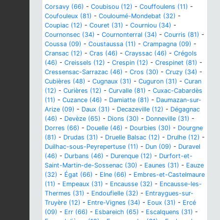
Corsavy (66)
-
Coubisou (12)
-
Couffoulens (11)
-
Coufouleux (81)
-
Couloumé-Mondebat (32)
-
Coupiac (12)
-
Couret (31)
-
Courniou (34)
-
Cournonsec (34)
-
Cournonterral (34)
-
Courris (81)
-
Coussa (09)
-
Coustaussa (11)
-
Crampagna (09)
-
Cransac (12)
-
Cras (46)
-
Crayssac (46)
-
Crégols
(46)
-
Creissels (12)
-
Crespin (12)
-
Crespinet (81)
-
Cressensac-Sarrazac (46)
-
Cros (30)
-
Cruzy (34)
-
Cubières (48)
-
Cugnaux (31)
-
Cuguron (31)
-
Curan
(12)
-
Curières (12)
-
Curvalle (81)
-
Cuxac-Cabardès
(11)
-
Cuzance (46)
-
Damiatte (81)
-
Daumazan-sur-
Arize (09)
-
Daux (31)
-
Decazeville (12)
-
Dégagnac
(46)
-
Devèze (65)
-
Dions (30)
-
Donneville (31)
-
Dorres (66)
-
Douelle (46)
-
Dourbies (30)
-
Dourgne
(81)
-
Drudas (31)
-
Druelle Balsac (12)
-
Drulhe (12)
-
Duilhac-sous-Peyrepertuse (11)
-
Dun (09)
-
Duravel
(46)
-
Durbans (46)
-
Durenque (12)
-
Durfort-et-
Saint-Martin-de-Sossenac (30)
-
Eaunes (31)
-
Eauze
(32)
-
Égat (66)
-
Elne (66)
-
Embres-et-Castelmaure
(11)
-
Empeaux (31)
-
Encausse (32)
-
Encausse-les-
Thermes (31)
-
Endoufielle (32)
-
Entraygues-sur-
Truyère (12)
-
Entre-Vignes (34)
-
Eoux (31)
-
Ercé
(09)
-
Err (66)
-
Esbareich (65)
-
Escalquens (31)
-