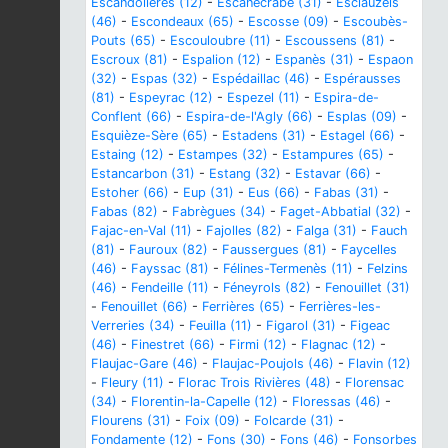
Escandolières (12)
-
Escanecrabe (31)
-
Esclauzels
(46)
-
Escondeaux (65)
-
Escosse (09)
-
Escoubès-
Pouts (65)
-
Escouloubre (11)
-
Escoussens (81)
-
Escroux (81)
-
Espalion (12)
-
Espanès (31)
-
Espaon
(32)
-
Espas (32)
-
Espédaillac (46)
-
Espérausses
(81)
-
Espeyrac (12)
-
Espezel (11)
-
Espira-de-
Conflent (66)
-
Espira-de-l'Agly (66)
-
Esplas (09)
-
Esquièze-Sère (65)
-
Estadens (31)
-
Estagel (66)
-
Estaing (12)
-
Estampes (32)
-
Estampures (65)
-
Estancarbon (31)
-
Estang (32)
-
Estavar (66)
-
Estoher (66)
-
Eup (31)
-
Eus (66)
-
Fabas (31)
-
Fabas (82)
-
Fabrègues (34)
-
Faget-Abbatial (32)
-
Fajac-en-Val (11)
-
Fajolles (82)
-
Falga (31)
-
Fauch
(81)
-
Fauroux (82)
-
Faussergues (81)
-
Faycelles
(46)
-
Fayssac (81)
-
Félines-Termenès (11)
-
Felzins
(46)
-
Fendeille (11)
-
Féneyrols (82)
-
Fenouillet (31)
-
Fenouillet (66)
-
Ferrières (65)
-
Ferrières-les-
Verreries (34)
-
Feuilla (11)
-
Figarol (31)
-
Figeac
(46)
-
Finestret (66)
-
Firmi (12)
-
Flagnac (12)
-
Flaujac-Gare (46)
-
Flaujac-Poujols (46)
-
Flavin (12)
-
Fleury (11)
-
Florac Trois Rivières (48)
-
Florensac
(34)
-
Florentin-la-Capelle (12)
-
Floressas (46)
-
Flourens (31)
-
Foix (09)
-
Folcarde (31)
-
Fondamente (12)
-
Fons (30)
-
Fons (46)
-
Fonsorbes