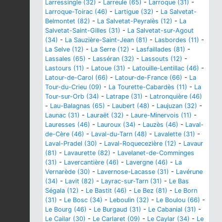
Larressingle (32)
-
Larreule (65)
-
Larroque (31)
-
Larroque-Toirac (46)
-
Lartigue (32)
-
La Salvetat-
Belmontet (82)
-
La Salvetat-Peyralès (12)
-
La
Salvetat-Saint-Gilles (31)
-
La Salvetat-sur-Agout
(34)
-
La Sauzière-Saint-Jean (81)
-
Lasbordes (11)
-
La Selve (12)
-
La Serre (12)
-
Lasfaillades (81)
-
Lassales (65)
-
Lasséran (32)
-
Lassouts (12)
-
Lastours (11)
-
Latoue (31)
-
Latouille-Lentillac (46)
-
Latour-de-Carol (66)
-
Latour-de-France (66)
-
La
Tour-du-Crieu (09)
-
La Tourette-Cabardès (11)
-
La
Tour-sur-Orb (34)
-
Latrape (31)
-
Latronquière (46)
-
Lau-Balagnas (65)
-
Laubert (48)
-
Laujuzan (32)
-
Launac (31)
-
Lauraët (32)
-
Laure-Minervois (11)
-
Lauresses (46)
-
Lauroux (34)
-
Lauzès (46)
-
Laval-
de-Cère (46)
-
Laval-du-Tarn (48)
-
Lavalette (31)
-
Laval-Pradel (30)
-
Laval-Roquecezière (12)
-
Lavaur
(81)
-
Lavaurette (82)
-
Lavelanet-de-Comminges
(31)
-
Lavercantière (46)
-
Lavergne (46)
-
La
Vernarède (30)
-
Lavernose-Lacasse (31)
-
Lavérune
(34)
-
Lavit (82)
-
Layrac-sur-Tarn (31)
-
Le Bas
Ségala (12)
-
Le Bastit (46)
-
Le Bez (81)
-
Le Born
(31)
-
Le Bosc (34)
-
Leboulin (32)
-
Le Boulou (66)
-
Le Bourg (46)
-
Le Burgaud (31)
-
Le Cabanial (31)
-
Le Cailar (30)
-
Le Carlaret (09)
-
Le Caylar (34)
-
Le