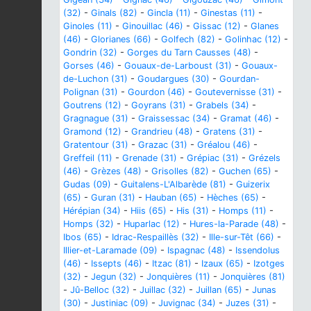
(32)
-
Ginals (82)
-
Gincla (11)
-
Ginestas (11)
-
Ginoles (11)
-
Ginouillac (46)
-
Gissac (12)
-
Glanes
(46)
-
Glorianes (66)
-
Golfech (82)
-
Golinhac (12)
-
Gondrin (32)
-
Gorges du Tarn Causses (48)
-
Gorses (46)
-
Gouaux-de-Larboust (31)
-
Gouaux-
de-Luchon (31)
-
Goudargues (30)
-
Gourdan-
Polignan (31)
-
Gourdon (46)
-
Goutevernisse (31)
-
Goutrens (12)
-
Goyrans (31)
-
Grabels (34)
-
Gragnague (31)
-
Graissessac (34)
-
Gramat (46)
-
Gramond (12)
-
Grandrieu (48)
-
Gratens (31)
-
Gratentour (31)
-
Grazac (31)
-
Gréalou (46)
-
Greffeil (11)
-
Grenade (31)
-
Grépiac (31)
-
Grézels
(46)
-
Grèzes (48)
-
Grisolles (82)
-
Guchen (65)
-
Gudas (09)
-
Guitalens-L'Albarède (81)
-
Guizerix
(65)
-
Guran (31)
-
Hauban (65)
-
Hèches (65)
-
Hérépian (34)
-
Hiis (65)
-
His (31)
-
Homps (11)
-
Homps (32)
-
Huparlac (12)
-
Hures-la-Parade (48)
-
Ibos (65)
-
Idrac-Respaillès (32)
-
Ille-sur-Têt (66)
-
Illier-et-Laramade (09)
-
Ispagnac (48)
-
Issendolus
(46)
-
Issepts (46)
-
Itzac (81)
-
Izaux (65)
-
Izotges
(32)
-
Jegun (32)
-
Jonquières (11)
-
Jonquières (81)
-
Jû-Belloc (32)
-
Juillac (32)
-
Juillan (65)
-
Junas
(30)
-
Justiniac (09)
-
Juvignac (34)
-
Juzes (31)
-