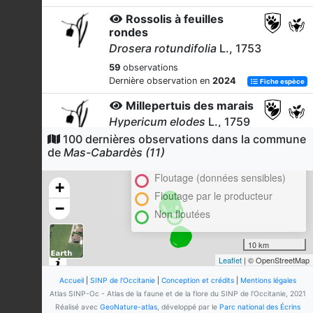
Rossolis à feuilles
rondes
Drosera rotundifolia
L., 1753
59
observations
Dernière observation en
2024
Fiche espèce
Millepertuis des marais
Hypericum elodes
L., 1759
100 dernières observations dans la commune
Cluster
30
observations
de
Mas-Cabardès (11)
Dernière observation en
2023
Fiche espèce
En attente de validation régionale
Floutage (données sensibles)
Lézard des murailles
+
(Le)
Floutage par le producteur
−
Podarcis muralis
(Laurenti, 1768)
Non floutées
22
observations
Dernière observation en
2017
Fiche espèce
10 km
Leaflet
| © OpenStreetMap
Grenouille rousse (La)
Rana temporaria
Linnaeus,
Accueil
|
SINP de l'Occitanie
|
Conception et crédits
|
Mentions légales
1758
Atlas SINP-Oc - Atlas de la faune et de la flore du SINP de l'Occitanie, 2021
Réalisé avec
GeoNature-atlas
, développé par le
Parc national des Écrins