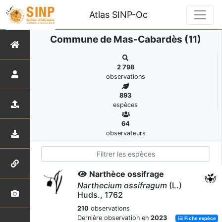
Atlas SINP-Oc
Commune de Mas-Cabardès (11)
2 798
observations
893
espèces
64
observateurs
Narthèce ossifrage
Narthecium ossifragum
(L.)
Huds., 1762
210
observations
Dernière observation en
2023
Fiche espèce