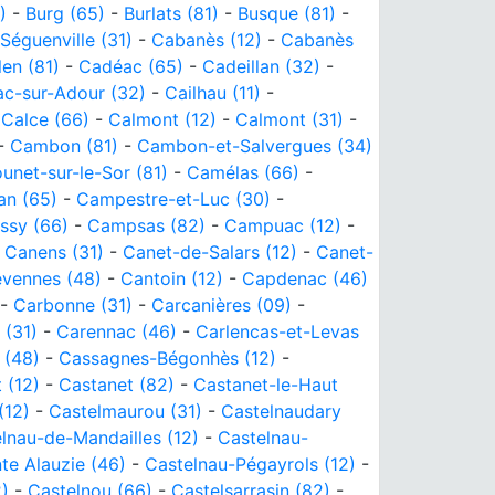
)
-
Burg (65)
-
Burlats (81)
-
Busque (81)
-
éguenville (31)
-
Cabanès (12)
-
Cabanès
en (81)
-
Cadéac (65)
-
Cadeillan (32)
-
c-sur-Adour (32)
-
Cailhau (11)
-
-
Calce (66)
-
Calmont (12)
-
Calmont (31)
-
-
Cambon (81)
-
Cambon-et-Salvergues (34)
net-sur-le-Sor (81)
-
Camélas (66)
-
n (65)
-
Campestre-et-Luc (30)
-
sy (66)
-
Campsas (82)
-
Campuac (12)
-
-
Canens (31)
-
Canet-de-Salars (12)
-
Canet-
évennes (48)
-
Cantoin (12)
-
Capdenac (46)
-
Carbonne (31)
-
Carcanières (09)
-
 (31)
-
Carennac (46)
-
Carlencas-et-Levas
 (48)
-
Cassagnes-Bégonhès (12)
-
 (12)
-
Castanet (82)
-
Castanet-le-Haut
(12)
-
Castelmaurou (31)
-
Castelnaudary
lnau-de-Mandailles (12)
-
Castelnau-
te Alauzie (46)
-
Castelnau-Pégayrols (12)
-
2)
-
Castelnou (66)
-
Castelsarrasin (82)
-