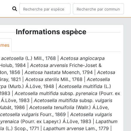
Informations espèce
ymes
 acetosella
(L.) Mill., 1768 |
Acetosa angiocarpa
 Holub, 1984 |
Acetosa arvensis
Friche-Joset &
on, 1856 |
Acetosa hastata
Moench, 1794 |
Acetosa
ray, 1821 |
Acetosa sterilis
Mill., 1768 |
Acetosella
rpa
(Murb.) Á.Löve, 1948 |
Acetosella multifida
(L.)
 1983 |
Acetosella multifida
subsp.
pyrenaica
(Pourr. ex
 Á.Löve, 1983 |
Acetosella multifida
subsp.
vulgaris
 Kubát, 1986 |
Acetosella tenuifolia
(Wallr.) Á.Löve,
cetosella vulgaris
Fourr., 1869 |
Acetosella vulgaris
yrenaica
(Pourr. ex Lapeyr.) Á.Löve, 1983 |
Lapathum
la
(L.) Scop., 1771 |
Lapathum arvense
Lam., 1779 |