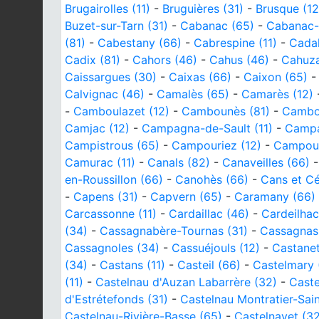
Brugairolles (11)
-
Bruguières (31)
-
Brusque (12
Buzet-sur-Tarn (31)
-
Cabanac (65)
-
Cabanac-S
(81)
-
Cabestany (66)
-
Cabrespine (11)
-
Cadal
Cadix (81)
-
Cahors (46)
-
Cahus (46)
-
Cahuza
Caissargues (30)
-
Caixas (66)
-
Caixon (65)
Calvignac (46)
-
Camalès (65)
-
Camarès (12)
-
Camboulazet (12)
-
Cambounès (81)
-
Cambou
Camjac (12)
-
Campagna-de-Sault (11)
-
Campa
Campistrous (65)
-
Campouriez (12)
-
Campous
Camurac (11)
-
Canals (82)
-
Canaveilles (66)
en-Roussillon (66)
-
Canohès (66)
-
Cans et C
-
Capens (31)
-
Capvern (65)
-
Caramany (66)
Carcassonne (11)
-
Cardaillac (46)
-
Cardeilhac
(34)
-
Cassagnabère-Tournas (31)
-
Cassagnas
Cassagnoles (34)
-
Cassuéjouls (12)
-
Castanet
(34)
-
Castans (11)
-
Casteil (66)
-
Castelmary 
(11)
-
Castelnau d'Auzan Labarrère (32)
-
Caste
d'Estrétefonds (31)
-
Castelnau Montratier-Sain
Castelnau-Rivière-Basse (65)
-
Castelnavet (3