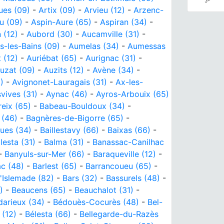
ues (09)
-
Artix (09)
-
Arvieu (12)
-
Arzenc-
u (09)
-
Aspin-Aure (65)
-
Aspiran (34)
-
 (12)
-
Aubord (30)
-
Aucamville (31)
-
s-les-Bains (09)
-
Aumelas (34)
-
Aumessas
 (12)
-
Auriébat (65)
-
Aurignac (31)
-
uzat (09)
-
Auzits (12)
-
Avène (34)
-
)
-
Avignonet-Lauragais (31)
-
Ax-les-
vives (31)
-
Aynac (46)
-
Ayros-Arbouix (65)
eix (65)
-
Babeau-Bouldoux (34)
-
 (46)
-
Bagnères-de-Bigorre (65)
-
gues (34)
-
Baillestavy (66)
-
Baixas (66)
-
lesta (31)
-
Balma (31)
-
Banassac-Canilhac
-
Banyuls-sur-Mer (66)
-
Baraqueville (12)
-
ac (48)
-
Barlest (65)
-
Barrancoueu (65)
-
'Islemade (82)
-
Bars (32)
-
Bassurels (48)
-
)
-
Beaucens (65)
-
Beauchalot (31)
-
darieux (34)
-
Bédouès-Cocurès (48)
-
Bel-
 (12)
-
Bélesta (66)
-
Bellegarde-du-Razès