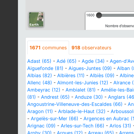
1600
Nombre d'observa
1671
communes
918
observateurs
Adast (65)
-
Adé (65)
-
Agde (34)
-
Agen-d'Av
Aiguefonde (81)
-
Aigues-Juntes (09)
-
Alban (
Albias (82)
-
Albières (11)
-
Albiès (09)
-
Albine
Allenc (48)
-
Almont-les-Junies (12)
-
Alrance (
Ambeyrac (12)
-
Ambialet (81)
-
Amélie-les-Bai
(81)
-
Andrest (65)
-
Anduze (30)
-
Anglars (46
Angoustrine-Villeneuve-des-Escaldes (66)
-
An
Aragon (11)
-
Arblade-le-Haut (32)
-
Arboussol
-
Argelès-sur-Mer (66)
-
Argences en Aubrac (
Arignac (09)
-
Arles-sur-Tech (66)
-
Arlos (31)
Arphy (30)
-
Arques (12)
-
Arreau (65)
-
Arrens