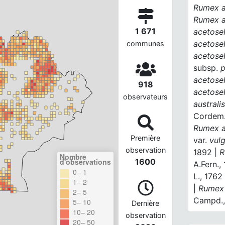
Rumex a
Rumex a
1 671
acetose
acetose
communes
acetose
subsp.
p
acetose
918
acetose
observateurs
australi
Cordem.
Rumex a
Première
var.
vulg
observation
1892 |
R
Nombre
d'observations
1600
A.Fern.,
0– 1
L., 1762
1– 2
|
Rumex 
2– 5
Campd.,
5– 10
Dernière
10– 20
observation
20– 50