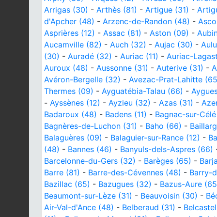
Arrigas (30)
-
Arthès (81)
-
Artigue (31)
-
Artig
d'Apcher (48)
-
Arzenc-de-Randon (48)
-
Asco
Asprières (12)
-
Assac (81)
-
Aston (09)
-
Aubin
Aucamville (82)
-
Auch (32)
-
Aujac (30)
-
Aulu
(30)
-
Auradé (32)
-
Auriac (11)
-
Auriac-Lagast
Auroux (48)
-
Aussonne (31)
-
Auterive (31)
-
A
Avéron-Bergelle (32)
-
Avezac-Prat-Lahitte (65
Thermes (09)
-
Ayguatébia-Talau (66)
-
Aygues
-
Ayssènes (12)
-
Ayzieu (32)
-
Azas (31)
-
Azer
Badaroux (48)
-
Badens (11)
-
Bagnac-sur-Célé
Bagnères-de-Luchon (31)
-
Baho (66)
-
Baillar
Balaguères (09)
-
Balaguier-sur-Rance (12)
-
Ba
(48)
-
Bannes (46)
-
Banyuls-dels-Aspres (66)
Barcelonne-du-Gers (32)
-
Barèges (65)
-
Barj
Barre (81)
-
Barre-des-Cévennes (48)
-
Barry-d
Bazillac (65)
-
Bazugues (32)
-
Bazus-Aure (65
Beaumont-sur-Lèze (31)
-
Beauvoisin (30)
-
Bé
Air-Val-d'Ance (48)
-
Belberaud (31)
-
Belcastel