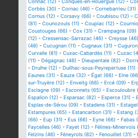
Connac (12)
-
Conques-en-Rouergue (12)
-
Con
Corbès (30)
-
Cornac (46)
-
Cornebarrieu (31)
Cornus (12)
-
Corsavy (66)
-
Coubisou (12)
-
C
(81)
-
Counozouls (11)
-
Coupiac (12)
-
Cournio
Coustouges (66)
-
Cox (31)
-
Crampagna (09)
(12)
-
Cressensac-Sarrazac (46)
-
Creysse (46
(48)
-
Cucugnan (11)
-
Cugnaux (31)
-
Cuguron 
Curvalle (81)
-
Cuxac-Cabardès (11)
-
Cuzac (4
(11)
-
Dégagnac (46)
-
Dieupentale (82)
-
Dorr
-
Drulhe (12)
-
Duilhac-sous-Peyrepertuse (11)
Eaunes (31)
-
Eauze (32)
-
Égat (66)
-
Elne (66
sur-Truyère (12)
-
Enveitg (66)
-
Ercé (09)
-
Er
Esclagne (09)
-
Esconnets (65)
-
Escouloubre (
Espalion (12)
-
Esparsac (82)
-
Esperce (31)
-
Esplas-de-Sérou (09)
-
Estadens (31)
-
Estagel
Estampures (65)
-
Estancarbon (31)
-
Estang (
(66)
-
Eup (31)
-
Eus (66)
-
Eyne (66)
-
Fabas 
Faycelles (46)
-
Fayet (12)
-
Félines-Minervois 
Felzins (46)
-
Féneyrols (82)
-
Fenouillet (31)
-