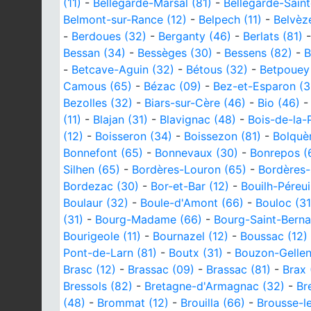
(11)
-
Bellegarde-Marsal (81)
-
Bellegarde-Saint
Belmont-sur-Rance (12)
-
Belpech (11)
-
Belvèz
-
Berdoues (32)
-
Berganty (46)
-
Berlats (81)
Bessan (34)
-
Bessèges (30)
-
Bessens (82)
-
B
-
Betcave-Aguin (32)
-
Bétous (32)
-
Betpouey
Camous (65)
-
Bézac (09)
-
Bez-et-Esparon (3
Bezolles (32)
-
Biars-sur-Cère (46)
-
Bio (46)
(11)
-
Blajan (31)
-
Blavignac (48)
-
Bois-de-la-P
(12)
-
Boisseron (34)
-
Boissezon (81)
-
Bolquè
Bonnefont (65)
-
Bonnevaux (30)
-
Bonrepos (
Silhen (65)
-
Bordères-Louron (65)
-
Bordères-
Bordezac (30)
-
Bor-et-Bar (12)
-
Bouilh-Péreui
Boulaur (32)
-
Boule-d'Amont (66)
-
Bouloc (31
(31)
-
Bourg-Madame (66)
-
Bourg-Saint-Berna
Bourigeole (11)
-
Bournazel (12)
-
Boussac (12)
Pont-de-Larn (81)
-
Boutx (31)
-
Bouzon-Gellen
Brasc (12)
-
Brassac (09)
-
Brassac (81)
-
Brax 
Bressols (82)
-
Bretagne-d'Armagnac (32)
-
Br
(48)
-
Brommat (12)
-
Brouilla (66)
-
Brousse-l