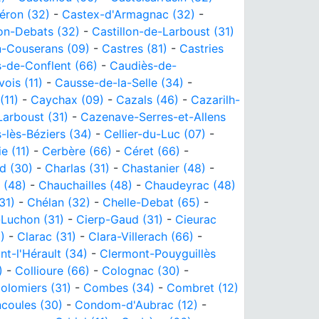
éron (32)
-
Castex-d'Armagnac (32)
-
lon-Debats (32)
-
Castillon-de-Larboust (31)
n-Couserans (09)
-
Castres (81)
-
Castries
-de-Conflent (66)
-
Caudiès-de-
ois (11)
-
Causse-de-la-Selle (34)
-
(11)
-
Caychax (09)
-
Cazals (46)
-
Cazarilh-
arboust (31)
-
Cazenave-Serres-et-Allens
-lès-Béziers (34)
-
Cellier-du-Luc (07)
-
e (11)
-
Cerbère (66)
-
Céret (66)
-
d (30)
-
Charlas (31)
-
Chastanier (48)
-
 (48)
-
Chauchailles (48)
-
Chaudeyrac (48)
31)
-
Chélan (32)
-
Chelle-Debat (65)
-
-Luchon (31)
-
Cierp-Gaud (31)
-
Cieurac
)
-
Clarac (31)
-
Clara-Villerach (66)
-
t-l'Hérault (34)
-
Clermont-Pouyguillès
)
-
Collioure (66)
-
Colognac (30)
-
olomiers (31)
-
Combes (34)
-
Combret (12)
coules (30)
-
Condom-d'Aubrac (12)
-