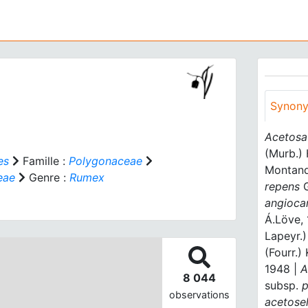
Synon
Acetosa
(Murb.)
es
Famille :
Polygonaceae
Montand
eae
Genre :
Rumex
repens
G
angioca
Á.Löve,
Lapeyr.)
(Fourr.)
1948 |
A
8 044
subsp.
p
observations
acetosel