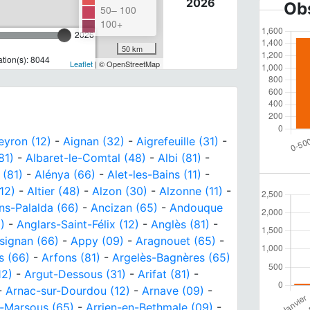
2026
Obs
50– 100
100+
2026
50 km
tion(s): 8044
Leaflet
| © OpenStreetMap
eyron (12)
-
Aignan (32)
-
Aigrefeuille (31)
-
81)
-
Albaret-le-Comtal (48)
-
Albi (81)
-
 (81)
-
Alénya (66)
-
Alet-les-Bains (11)
-
12)
-
Altier (48)
-
Alzon (30)
-
Alzonne (11)
-
ns-Palalda (66)
-
Ancizan (65)
-
Andouque
)
-
Anglars-Saint-Félix (12)
-
Anglès (81)
-
signan (66)
-
Appy (09)
-
Aragnouet (65)
-
s (66)
-
Arfons (81)
-
Argelès-Bagnères (65)
12)
-
Argut-Dessous (31)
-
Arifat (81)
-
-
Arnac-sur-Dourdou (12)
-
Arnave (09)
-
-Marsous (65)
-
Arrien-en-Bethmale (09)
-