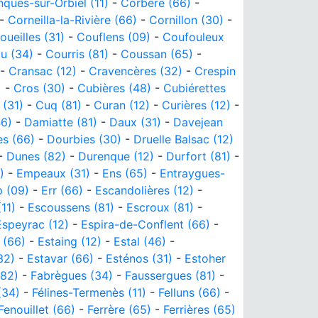
ques-sur-Orbiel (11)
-
Corbère (66)
-
-
Corneilla-la-Rivière (66)
-
Cornillon (30)
-
oueilles (31)
-
Couflens (09)
-
Coufouleux
u (34)
-
Courris (81)
-
Coussan (65)
-
-
Cransac (12)
-
Cravencères (32)
-
Crespin
)
-
Cros (30)
-
Cubières (48)
-
Cubiérettes
(31)
-
Cuq (81)
-
Curan (12)
-
Curières (12)
-
6)
-
Damiatte (81)
-
Daux (31)
-
Davejean
es (66)
-
Dourbies (30)
-
Druelle Balsac (12)
-
Dunes (82)
-
Durenque (12)
-
Durfort (81)
-
)
-
Empeaux (31)
-
Ens (65)
-
Entraygues-
p (09)
-
Err (66)
-
Escandolières (12)
-
11)
-
Escoussens (81)
-
Escroux (81)
-
Espeyrac (12)
-
Espira-de-Conflent (66)
-
 (66)
-
Estaing (12)
-
Estal (46)
-
32)
-
Estavar (66)
-
Esténos (31)
-
Estoher
(82)
-
Fabrègues (34)
-
Faussergues (81)
-
(34)
-
Félines-Termenès (11)
-
Felluns (66)
-
Fenouillet (66)
-
Ferrère (65)
-
Ferrières (65)