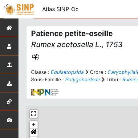
Atlas SINP-Oc
Patience petite-oseille
Rumex acetosella
L., 1753
Classe :
Equisetopsida
Ordre :
Caryophyllal
Sous-Famille :
Polygonoideae
Tribu :
Rumic
+