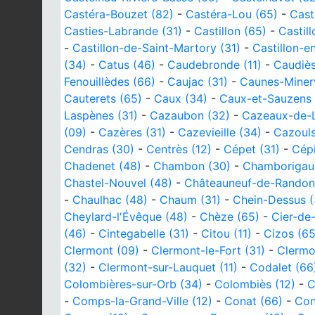
Castéra-Bouzet (82)
-
Castéra-Lou (65)
-
Cast
Casties-Labrande (31)
-
Castillon (65)
-
Castil
-
Castillon-de-Saint-Martory (31)
-
Castillon-e
(34)
-
Catus (46)
-
Caudebronde (11)
-
Caudiès
Fenouillèdes (66)
-
Caujac (31)
-
Caunes-Minerv
Cauterets (65)
-
Caux (34)
-
Caux-et-Sauzens 
Laspènes (31)
-
Cazaubon (32)
-
Cazeaux-de-L
(09)
-
Cazères (31)
-
Cazevieille (34)
-
Cazouls
Cendras (30)
-
Centrès (12)
-
Cépet (31)
-
Cépi
Chadenet (48)
-
Chambon (30)
-
Chamborigau
Chastel-Nouvel (48)
-
Châteauneuf-de-Randon
-
Chaulhac (48)
-
Chaum (31)
-
Chein-Dessus (
Cheylard-l'Évêque (48)
-
Chèze (65)
-
Cier-de
(46)
-
Cintegabelle (31)
-
Citou (11)
-
Cizos (65
Clermont (09)
-
Clermont-le-Fort (31)
-
Clermon
(32)
-
Clermont-sur-Lauquet (11)
-
Codalet (66
Colombières-sur-Orb (34)
-
Colombiès (12)
-
C
-
Comps-la-Grand-Ville (12)
-
Conat (66)
-
Con