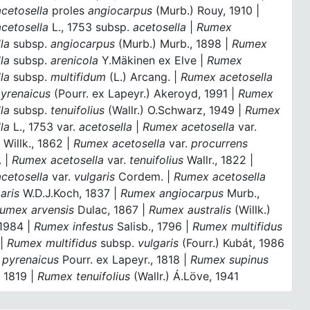
cetosella
proles
angiocarpus
(Murb.) Rouy, 1910 |
cetosella
L., 1753 subsp.
acetosella
|
Rumex
lla
subsp.
angiocarpus
(Murb.) Murb., 1898 |
Rumex
lla
subsp.
arenicola
Y.Mäkinen ex Elve |
Rumex
lla
subsp.
multifidum
(L.) Arcang. |
Rumex acetosella
yrenaicus
(Pourr. ex Lapeyr.) Akeroyd, 1991 |
Rumex
lla
subsp.
tenuifolius
(Wallr.) O.Schwarz, 1949 |
Rumex
lla
L., 1753 var.
acetosella
|
Rumex acetosella
var.
s
Willk., 1862 |
Rumex acetosella
var.
procurrens
 |
Rumex acetosella
var.
tenuifolius
Wallr., 1822 |
cetosella
var.
vulgaris
Cordem. |
Rumex acetosella
aris
W.D.J.Koch, 1837 |
Rumex angiocarpus
Murb.,
umex arvensis
Dulac, 1867 |
Rumex australis
(Willk.)
 1984 |
Rumex infestus
Salisb., 1796 |
Rumex multifidus
 |
Rumex multifidus
subsp.
vulgaris
(Fourr.) Kubát, 1986
pyrenaicus
Pourr. ex Lapeyr., 1818 |
Rumex supinus
 1819 |
Rumex tenuifolius
(Wallr.) Á.Löve, 1941