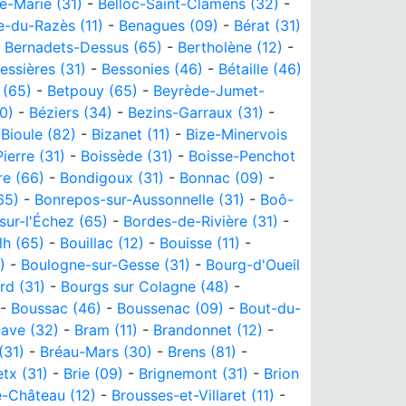
e-Marie (31)
-
Belloc-Saint-Clamens (32)
-
e-du-Razès (11)
-
Benagues (09)
-
Bérat (31)
-
Bernadets-Dessus (65)
-
Bertholène (12)
-
essières (31)
-
Bessonies (46)
-
Bétaille (46)
 (65)
-
Betpouy (65)
-
Beyrède-Jumet-
0)
-
Béziers (34)
-
Bezins-Garraux (31)
-
-
Bioule (82)
-
Bizanet (11)
-
Bize-Minervois
ierre (31)
-
Boissède (31)
-
Boisse-Penchot
re (66)
-
Bondigoux (31)
-
Bonnac (09)
-
65)
-
Bonrepos-sur-Aussonnelle (31)
-
Boô-
sur-l'Échez (65)
-
Bordes-de-Rivière (31)
-
lh (65)
-
Bouillac (12)
-
Bouisse (11)
-
)
-
Boulogne-sur-Gesse (31)
-
Bourg-d'Oueil
rd (31)
-
Bourgs sur Colagne (48)
-
-
Boussac (46)
-
Boussenac (09)
-
Bout-du-
ave (32)
-
Bram (11)
-
Brandonnet (12)
-
(31)
-
Bréau-Mars (30)
-
Brens (81)
-
etx (31)
-
Brie (09)
-
Brignemont (31)
-
Brion
e-Château (12)
-
Brousses-et-Villaret (11)
-