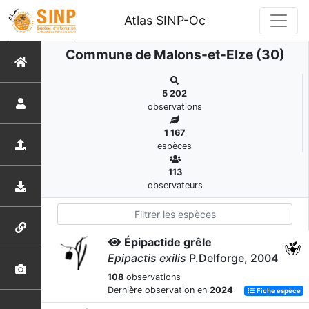
Atlas SINP-Oc
Commune de Malons-et-Elze (30)
5 202
observations
1 167
espèces
113
observateurs
Épipactide grêle
Epipactis exilis
P.Delforge, 2004
108
observations
Dernière observation en
2024
Fiche espèce