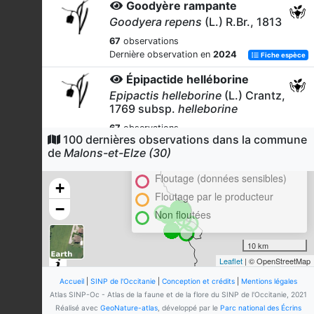
Goodyère rampante
Goodyera repens
(L.) R.Br., 1813
67
observations
Dernière observation en
2024
Fiche espèce
Épipactide helléborine
Epipactis helleborine
(L.) Crantz,
1769 subsp.
helleborine
67
observations
100 dernières observations dans la commune
Cluster
Dernière observation en
2024
Fiche espèce
de
Malons-et-Elze (30)
En attente de validation régionale
Épipactide helléborine
Floutage (données sensibles)
Epipactis helleborine
(L.) Crantz,
+
1769
Floutage par le producteur
−
Non floutées
63
observations
Dernière observation en
2024
Fiche espèce
10 km
Épipactide à petites feuilles
Leaflet
| © OpenStreetMap
Epipactis microphylla
(Ehrh.)
Sw., 1800
Accueil
|
SINP de l'Occitanie
|
Conception et crédits
|
Mentions légales
Atlas SINP-Oc - Atlas de la faune et de la flore du SINP de l'Occitanie, 2021
57
observations
Réalisé avec
GeoNature-atlas
, développé par le
Parc national des Écrins