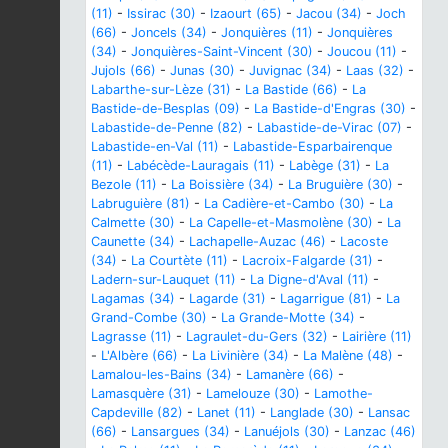
(11)
-
Issirac (30)
-
Izaourt (65)
-
Jacou (34)
-
Joch
(66)
-
Joncels (34)
-
Jonquières (11)
-
Jonquières
(34)
-
Jonquières-Saint-Vincent (30)
-
Joucou (11)
-
Jujols (66)
-
Junas (30)
-
Juvignac (34)
-
Laas (32)
-
Labarthe-sur-Lèze (31)
-
La Bastide (66)
-
La
Bastide-de-Besplas (09)
-
La Bastide-d'Engras (30)
-
Labastide-de-Penne (82)
-
Labastide-de-Virac (07)
-
Labastide-en-Val (11)
-
Labastide-Esparbairenque
(11)
-
Labécède-Lauragais (11)
-
Labège (31)
-
La
Bezole (11)
-
La Boissière (34)
-
La Bruguière (30)
-
Labruguière (81)
-
La Cadière-et-Cambo (30)
-
La
Calmette (30)
-
La Capelle-et-Masmolène (30)
-
La
Caunette (34)
-
Lachapelle-Auzac (46)
-
Lacoste
(34)
-
La Courtète (11)
-
Lacroix-Falgarde (31)
-
Ladern-sur-Lauquet (11)
-
La Digne-d'Aval (11)
-
Lagamas (34)
-
Lagarde (31)
-
Lagarrigue (81)
-
La
Grand-Combe (30)
-
La Grande-Motte (34)
-
Lagrasse (11)
-
Lagraulet-du-Gers (32)
-
Lairière (11)
-
L'Albère (66)
-
La Livinière (34)
-
La Malène (48)
-
Lamalou-les-Bains (34)
-
Lamanère (66)
-
Lamasquère (31)
-
Lamelouze (30)
-
Lamothe-
Capdeville (82)
-
Lanet (11)
-
Langlade (30)
-
Lansac
(66)
-
Lansargues (34)
-
Lanuéjols (30)
-
Lanzac (46)