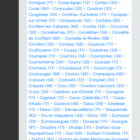
Comigne (11)
-
Comprégnac (12)
-
Comps (30)
-
Conat (66)
-
Concoules (30)
-
Condom (32)
-
Congénies (30)
-
Conilhac-Corbières (11)
-
Conques-
sur-Orbiel (11)
-
Conqueyrac (30)
-
Corbère (66)
-
Corbère-les-Cabanes (66)
-
Corbès (30)
-
Corconne
(30)
-
Cornebarrieu (31)
-
Corneilhan (34)
-
Corneilla-
de-Conflent (66)
-
Corneilla-la-Rivière (66)
-
Cornillon (30)
-
Corsavy (66)
-
Coudons (11)
-
Couffoulens (11)
-
Couiza (11)
-
Coulobres (34)
-
Cournanel (11)
-
Courniou (34)
-
Cournonsec (34)
-
Cournonterral (34)
-
Courry (30)
-
Coursan (11)
-
Courtauly (11)
-
Coustaussa (11)
-
Coustouge (11)
-
Coustouges (66)
-
Couzou (46)
-
Crampagna (09)
-
Creissan (34)
-
Creissels (12)
-
Crespian (30)
-
Creysse (46)
-
Cros (30)
-
Cruviers-Lascours (30)
-
Cruzy (34)
-
Cubières-sur-Cinoble (11)
-
Cucugnan
(11)
-
Cugnaux (31)
-
Cuxac-Cabardès (11)
-
Cuxac-
d'Aude (11)
-
Cuzance (46)
-
Dalou (09)
-
Davejean
(11)
-
Deaux (30)
-
Dernacueillette (11)
-
Dieupentale
(82)
-
Dio-et-Valquières (34)
-
Dions (30)
-
Domazan
(30)
-
Domessargues (30)
-
Donazac (11)
-
Dourgne
(81)
-
Douzens (11)
-
Drudas (31)
-
Duilhac-sous-
Peyrepertuse (11)
-
Dun (09)
-
Durban-Corbières (11)
-
Durfort (81)
-
Durfort-et-Saint-Martin-de-Sossenac