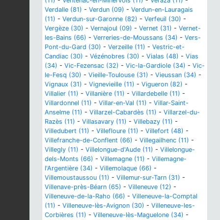
(11)
-
Ventenac-en-Minervois (11)
-
Véraza (11)
-
Verdalle (81)
-
Verdun (09)
-
Verdun-en-Lauragais
(11)
-
Verdun-sur-Garonne (82)
-
Verfeuil (30)
-
Vergèze (30)
-
Vernajoul (09)
-
Vernet (31)
-
Vernet-
les-Bains (66)
-
Verreries-de-Moussans (34)
-
Vers-
Pont-du-Gard (30)
-
Verzeille (11)
-
Vestric-et-
Candiac (30)
-
Vézénobres (30)
-
Vialas (48)
-
Vias
(34)
-
Vic-Fezensac (32)
-
Vic-la-Gardiole (34)
-
Vic-
le-Fesq (30)
-
Vieille-Toulouse (31)
-
Vieussan (34)
-
Vignaux (31)
-
Vignevieille (11)
-
Vigueron (82)
-
Villalier (11)
-
Villanière (11)
-
Villardebelle (11)
-
Villardonnel (11)
-
Villar-en-Val (11)
-
Villar-Saint-
Anselme (11)
-
Villarzel-Cabardès (11)
-
Villarzel-du-
Razès (11)
-
Villasavary (11)
-
Villebazy (11)
-
Villedubert (11)
-
Villefloure (11)
-
Villefort (48)
-
Villefranche-de-Conflent (66)
-
Villegailhenc (11)
-
Villegly (11)
-
Villelongue-d'Aude (11)
-
Villelongue-
dels-Monts (66)
-
Villemagne (11)
-
Villemagne-
l'Argentière (34)
-
Villemolaque (66)
-
Villemoustaussou (11)
-
Villemur-sur-Tarn (31)
-
Villenave-près-Béarn (65)
-
Villeneuve (12)
-
Villeneuve-de-la-Raho (66)
-
Villeneuve-la-Comptal
(11)
-
Villeneuve-lès-Avignon (30)
-
Villeneuve-les-
Corbières (11)
-
Villeneuve-lès-Maguelone (34)
-