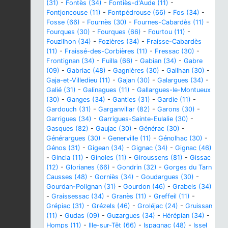
(31)
-
Fontès (34)
-
Fontiès-d'Aude (11)
-
Fontjoncouse (11)
-
Fontpédrouse (66)
-
Fos (34)
-
Fosse (66)
-
Fournès (30)
-
Fournes-Cabardès (11)
-
Fourques (30)
-
Fourques (66)
-
Fourtou (11)
-
Fouzilhon (34)
-
Fozières (34)
-
Fraisse-Cabardès
(11)
-
Fraissé-des-Corbières (11)
-
Fressac (30)
-
Frontignan (34)
-
Fuilla (66)
-
Gabian (34)
-
Gabre
(09)
-
Gabriac (48)
-
Gagnières (30)
-
Gailhan (30)
-
Gaja-et-Villedieu (11)
-
Gajan (30)
-
Galargues (34)
-
Galié (31)
-
Galinagues (11)
-
Gallargues-le-Montueux
(30)
-
Ganges (34)
-
Ganties (31)
-
Gardie (11)
-
Gardouch (31)
-
Garganvillar (82)
-
Garons (30)
-
Garrigues (34)
-
Garrigues-Sainte-Eulalie (30)
-
Gasques (82)
-
Gaujac (30)
-
Générac (30)
-
Générargues (30)
-
Generville (11)
-
Génolhac (30)
-
Génos (31)
-
Gigean (34)
-
Gignac (34)
-
Gignac (46)
-
Gincla (11)
-
Ginoles (11)
-
Giroussens (81)
-
Gissac
(12)
-
Glorianes (66)
-
Gondrin (32)
-
Gorges du Tarn
Causses (48)
-
Gorniès (34)
-
Goudargues (30)
-
Gourdan-Polignan (31)
-
Gourdon (46)
-
Grabels (34)
-
Graissessac (34)
-
Granès (11)
-
Greffeil (11)
-
Grépiac (31)
-
Grézels (46)
-
Groléjac (24)
-
Gruissan
(11)
-
Gudas (09)
-
Guzargues (34)
-
Hérépian (34)
-
Homps (11)
-
Ille-sur-Têt (66)
-
Ispagnac (48)
-
Issel