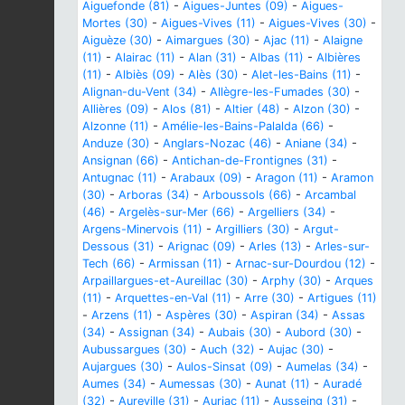
Aiguefonde (81)
-
Aigues-Juntes (09)
-
Aigues-
Mortes (30)
-
Aigues-Vives (11)
-
Aigues-Vives (30)
-
Aiguèze (30)
-
Aimargues (30)
-
Ajac (11)
-
Alaigne
(11)
-
Alairac (11)
-
Alan (31)
-
Albas (11)
-
Albières
(11)
-
Albiès (09)
-
Alès (30)
-
Alet-les-Bains (11)
-
Alignan-du-Vent (34)
-
Allègre-les-Fumades (30)
-
Allières (09)
-
Alos (81)
-
Altier (48)
-
Alzon (30)
-
Alzonne (11)
-
Amélie-les-Bains-Palalda (66)
-
Anduze (30)
-
Anglars-Nozac (46)
-
Aniane (34)
-
Ansignan (66)
-
Antichan-de-Frontignes (31)
-
Antugnac (11)
-
Arabaux (09)
-
Aragon (11)
-
Aramon
(30)
-
Arboras (34)
-
Arboussols (66)
-
Arcambal
(46)
-
Argelès-sur-Mer (66)
-
Argelliers (34)
-
Argens-Minervois (11)
-
Argilliers (30)
-
Argut-
Dessous (31)
-
Arignac (09)
-
Arles (13)
-
Arles-sur-
Tech (66)
-
Armissan (11)
-
Arnac-sur-Dourdou (12)
-
Arpaillargues-et-Aureillac (30)
-
Arphy (30)
-
Arques
(11)
-
Arquettes-en-Val (11)
-
Arre (30)
-
Artigues (11)
-
Arzens (11)
-
Aspères (30)
-
Aspiran (34)
-
Assas
(34)
-
Assignan (34)
-
Aubais (30)
-
Aubord (30)
-
Aubussargues (30)
-
Auch (32)
-
Aujac (30)
-
Aujargues (30)
-
Aulos-Sinsat (09)
-
Aumelas (34)
-
Aumes (34)
-
Aumessas (30)
-
Aunat (11)
-
Auradé
(32)
-
Aureville (31)
-
Auriac (11)
-
Ausseing (31)
-