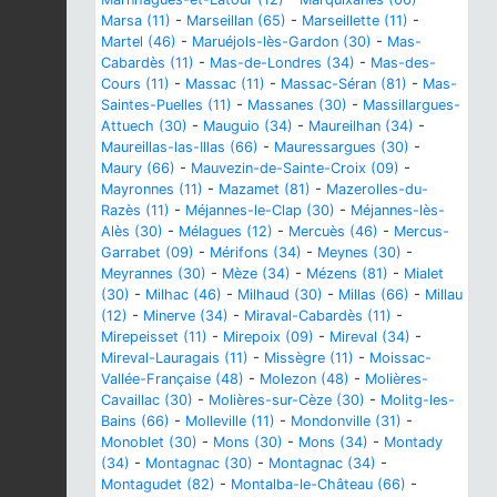
Marsa (11)
-
Marseillan (65)
-
Marseillette (11)
-
Martel (46)
-
Maruéjols-lès-Gardon (30)
-
Mas-
Cabardès (11)
-
Mas-de-Londres (34)
-
Mas-des-
Cours (11)
-
Massac (11)
-
Massac-Séran (81)
-
Mas-
Saintes-Puelles (11)
-
Massanes (30)
-
Massillargues-
Attuech (30)
-
Mauguio (34)
-
Maureilhan (34)
-
Maureillas-las-Illas (66)
-
Mauressargues (30)
-
Maury (66)
-
Mauvezin-de-Sainte-Croix (09)
-
Mayronnes (11)
-
Mazamet (81)
-
Mazerolles-du-
Razès (11)
-
Méjannes-le-Clap (30)
-
Méjannes-lès-
Alès (30)
-
Mélagues (12)
-
Mercuès (46)
-
Mercus-
Garrabet (09)
-
Mérifons (34)
-
Meynes (30)
-
Meyrannes (30)
-
Mèze (34)
-
Mézens (81)
-
Mialet
(30)
-
Milhac (46)
-
Milhaud (30)
-
Millas (66)
-
Millau
(12)
-
Minerve (34)
-
Miraval-Cabardès (11)
-
Mirepeisset (11)
-
Mirepoix (09)
-
Mireval (34)
-
Mireval-Lauragais (11)
-
Missègre (11)
-
Moissac-
Vallée-Française (48)
-
Molezon (48)
-
Molières-
Cavaillac (30)
-
Molières-sur-Cèze (30)
-
Molitg-les-
Bains (66)
-
Molleville (11)
-
Mondonville (31)
-
Monoblet (30)
-
Mons (30)
-
Mons (34)
-
Montady
(34)
-
Montagnac (30)
-
Montagnac (34)
-
Montagudet (82)
-
Montalba-le-Château (66)
-