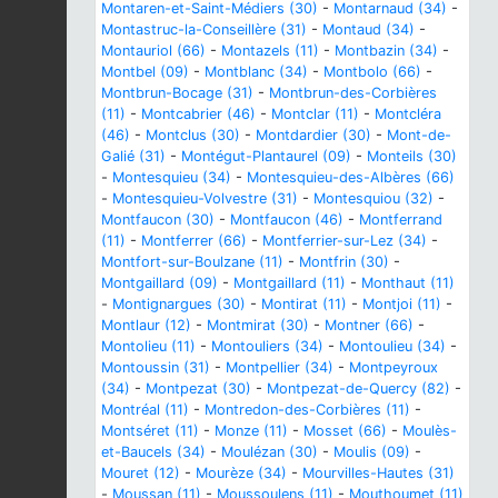
Montaren-et-Saint-Médiers (30)
-
Montarnaud (34)
-
Montastruc-la-Conseillère (31)
-
Montaud (34)
-
Montauriol (66)
-
Montazels (11)
-
Montbazin (34)
-
Montbel (09)
-
Montblanc (34)
-
Montbolo (66)
-
Montbrun-Bocage (31)
-
Montbrun-des-Corbières
(11)
-
Montcabrier (46)
-
Montclar (11)
-
Montcléra
(46)
-
Montclus (30)
-
Montdardier (30)
-
Mont-de-
Galié (31)
-
Montégut-Plantaurel (09)
-
Monteils (30)
-
Montesquieu (34)
-
Montesquieu-des-Albères (66)
-
Montesquieu-Volvestre (31)
-
Montesquiou (32)
-
Montfaucon (30)
-
Montfaucon (46)
-
Montferrand
(11)
-
Montferrer (66)
-
Montferrier-sur-Lez (34)
-
Montfort-sur-Boulzane (11)
-
Montfrin (30)
-
Montgaillard (09)
-
Montgaillard (11)
-
Monthaut (11)
-
Montignargues (30)
-
Montirat (11)
-
Montjoi (11)
-
Montlaur (12)
-
Montmirat (30)
-
Montner (66)
-
Montolieu (11)
-
Montouliers (34)
-
Montoulieu (34)
-
Montoussin (31)
-
Montpellier (34)
-
Montpeyroux
(34)
-
Montpezat (30)
-
Montpezat-de-Quercy (82)
-
Montréal (11)
-
Montredon-des-Corbières (11)
-
Montséret (11)
-
Monze (11)
-
Mosset (66)
-
Moulès-
et-Baucels (34)
-
Moulézan (30)
-
Moulis (09)
-
Mouret (12)
-
Mourèze (34)
-
Mourvilles-Hautes (31)
-
Moussan (11)
-
Moussoulens (11)
-
Mouthoumet (11)