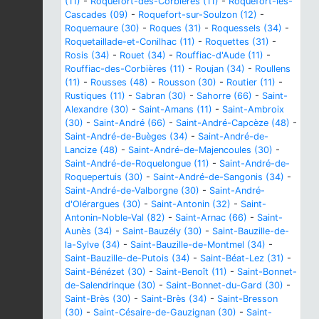
(11)
-
Roquefort-des-Corbières (11)
-
Roquefort-les-
Cascades (09)
-
Roquefort-sur-Soulzon (12)
-
Roquemaure (30)
-
Roques (31)
-
Roquessels (34)
-
Roquetaillade-et-Conilhac (11)
-
Roquettes (31)
-
Rosis (34)
-
Rouet (34)
-
Rouffiac-d'Aude (11)
-
Rouffiac-des-Corbières (11)
-
Roujan (34)
-
Roullens
(11)
-
Rousses (48)
-
Rousson (30)
-
Routier (11)
-
Rustiques (11)
-
Sabran (30)
-
Sahorre (66)
-
Saint-
Alexandre (30)
-
Saint-Amans (11)
-
Saint-Ambroix
(30)
-
Saint-André (66)
-
Saint-André-Capcèze (48)
-
Saint-André-de-Buèges (34)
-
Saint-André-de-
Lancize (48)
-
Saint-André-de-Majencoules (30)
-
Saint-André-de-Roquelongue (11)
-
Saint-André-de-
Roquepertuis (30)
-
Saint-André-de-Sangonis (34)
-
Saint-André-de-Valborgne (30)
-
Saint-André-
d'Olérargues (30)
-
Saint-Antonin (32)
-
Saint-
Antonin-Noble-Val (82)
-
Saint-Arnac (66)
-
Saint-
Aunès (34)
-
Saint-Bauzély (30)
-
Saint-Bauzille-de-
la-Sylve (34)
-
Saint-Bauzille-de-Montmel (34)
-
Saint-Bauzille-de-Putois (34)
-
Saint-Béat-Lez (31)
-
Saint-Bénézet (30)
-
Saint-Benoît (11)
-
Saint-Bonnet-
de-Salendrinque (30)
-
Saint-Bonnet-du-Gard (30)
-
Saint-Brès (30)
-
Saint-Brès (34)
-
Saint-Bresson
(30)
-
Saint-Césaire-de-Gauzignan (30)
-
Saint-