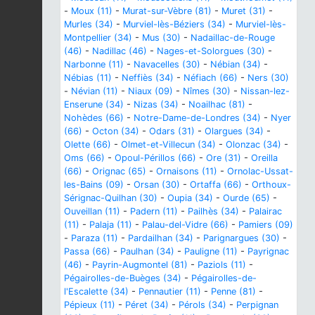
-
Moux (11)
-
Murat-sur-Vèbre (81)
-
Muret (31)
-
Murles (34)
-
Murviel-lès-Béziers (34)
-
Murviel-lès-
Montpellier (34)
-
Mus (30)
-
Nadaillac-de-Rouge
(46)
-
Nadillac (46)
-
Nages-et-Solorgues (30)
-
Narbonne (11)
-
Navacelles (30)
-
Nébian (34)
-
Nébias (11)
-
Neffiès (34)
-
Néfiach (66)
-
Ners (30)
-
Névian (11)
-
Niaux (09)
-
Nîmes (30)
-
Nissan-lez-
Enserune (34)
-
Nizas (34)
-
Noailhac (81)
-
Nohèdes (66)
-
Notre-Dame-de-Londres (34)
-
Nyer
(66)
-
Octon (34)
-
Odars (31)
-
Olargues (34)
-
Olette (66)
-
Olmet-et-Villecun (34)
-
Olonzac (34)
-
Oms (66)
-
Opoul-Périllos (66)
-
Ore (31)
-
Oreilla
(66)
-
Orignac (65)
-
Ornaisons (11)
-
Ornolac-Ussat-
les-Bains (09)
-
Orsan (30)
-
Ortaffa (66)
-
Orthoux-
Sérignac-Quilhan (30)
-
Oupia (34)
-
Ourde (65)
-
Ouveillan (11)
-
Padern (11)
-
Pailhès (34)
-
Palairac
(11)
-
Palaja (11)
-
Palau-del-Vidre (66)
-
Pamiers (09)
-
Paraza (11)
-
Pardailhan (34)
-
Parignargues (30)
-
Passa (66)
-
Paulhan (34)
-
Pauligne (11)
-
Payrignac
(46)
-
Payrin-Augmontel (81)
-
Paziols (11)
-
Pégairolles-de-Buèges (34)
-
Pégairolles-de-
l'Escalette (34)
-
Pennautier (11)
-
Penne (81)
-
Pépieux (11)
-
Péret (34)
-
Pérols (34)
-
Perpignan