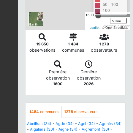
50– 100
100+
1600
50 km
Nombre d'observat
Leaflet
| © OpenStreetMap
19 650
1 484
1 278
observations
communes
observateurs
Première
Dernière
observation
observation
1600
2026
1484
communes
1278
observateurs
Abeilhan (34)
-
Agde (34)
-
Agel (34)
-
Agonès (34)
-
Aigaliers (30)
-
Aigne (34)
-
Aigremont (30)
-