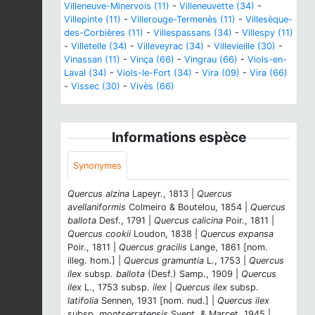
Villeneuve-Minervois (11)
-
Villeneuvette (34)
-
Villepinte (11)
-
Villerouge-Termenès (11)
-
Villesèque-
des-Corbières (11)
-
Villespassans (34)
-
Villespy (11)
-
Villetelle (34)
-
Villeveyrac (34)
-
Villevieille (30)
-
Vinassan (11)
-
Vinça (66)
-
Vingrau (66)
-
Viols-en-
Laval (34)
-
Viols-le-Fort (34)
-
Vira (09)
-
Vira (66)
-
Vissec (30)
-
Vivès (66)
Informations espèce
Synonymes
Quercus alzina
Lapeyr., 1813 |
Quercus
avellaniformis
Colmeiro & Boutelou, 1854 |
Quercus
ballota
Desf., 1791 |
Quercus calicina
Poir., 1811 |
Quercus cookii
Loudon, 1838 |
Quercus expansa
Poir., 1811 |
Quercus gracilis
Lange, 1861 [nom.
illeg. hom.] |
Quercus gramuntia
L., 1753 |
Quercus
ilex
subsp.
ballota
(Desf.) Samp., 1909 |
Quercus
ilex
L., 1753 subsp.
ilex
|
Quercus ilex
subsp.
latifolia
Sennen, 1931 [nom. nud.] |
Quercus ilex
subsp.
montserratensis
Svent. & Marcet, 1945 |