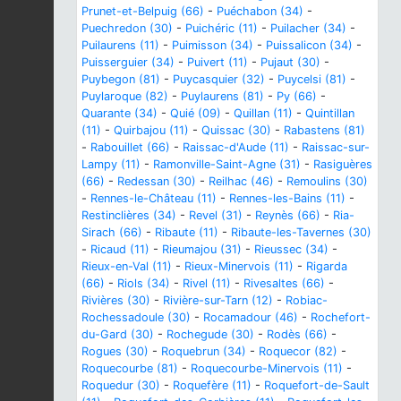
Prunet-et-Belpuig (66)
-
Puéchabon (34)
-
Puechredon (30)
-
Puichéric (11)
-
Puilacher (34)
-
Puilaurens (11)
-
Puimisson (34)
-
Puissalicon (34)
-
Puisserguier (34)
-
Puivert (11)
-
Pujaut (30)
-
Puybegon (81)
-
Puycasquier (32)
-
Puycelsi (81)
-
Puylaroque (82)
-
Puylaurens (81)
-
Py (66)
-
Quarante (34)
-
Quié (09)
-
Quillan (11)
-
Quintillan
(11)
-
Quirbajou (11)
-
Quissac (30)
-
Rabastens (81)
-
Rabouillet (66)
-
Raissac-d'Aude (11)
-
Raissac-sur-
Lampy (11)
-
Ramonville-Saint-Agne (31)
-
Rasiguères
(66)
-
Redessan (30)
-
Reilhac (46)
-
Remoulins (30)
-
Rennes-le-Château (11)
-
Rennes-les-Bains (11)
-
Restinclières (34)
-
Revel (31)
-
Reynès (66)
-
Ria-
Sirach (66)
-
Ribaute (11)
-
Ribaute-les-Tavernes (30)
-
Ricaud (11)
-
Rieumajou (31)
-
Rieussec (34)
-
Rieux-en-Val (11)
-
Rieux-Minervois (11)
-
Rigarda
(66)
-
Riols (34)
-
Rivel (11)
-
Rivesaltes (66)
-
Rivières (30)
-
Rivière-sur-Tarn (12)
-
Robiac-
Rochessadoule (30)
-
Rocamadour (46)
-
Rochefort-
du-Gard (30)
-
Rochegude (30)
-
Rodès (66)
-
Rogues (30)
-
Roquebrun (34)
-
Roquecor (82)
-
Roquecourbe (81)
-
Roquecourbe-Minervois (11)
-
Roquedur (30)
-
Roquefère (11)
-
Roquefort-de-Sault