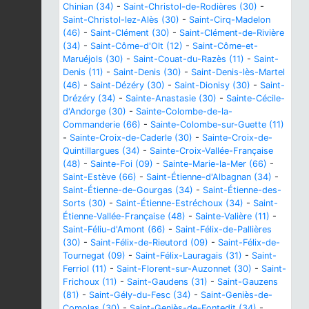
Chinian (34)
-
Saint-Christol-de-Rodières (30)
-
Saint-Christol-lez-Alès (30)
-
Saint-Cirq-Madelon
(46)
-
Saint-Clément (30)
-
Saint-Clément-de-Rivière
(34)
-
Saint-Côme-d'Olt (12)
-
Saint-Côme-et-
Maruéjols (30)
-
Saint-Couat-du-Razès (11)
-
Saint-
Denis (11)
-
Saint-Denis (30)
-
Saint-Denis-lès-Martel
(46)
-
Saint-Dézéry (30)
-
Saint-Dionisy (30)
-
Saint-
Drézéry (34)
-
Sainte-Anastasie (30)
-
Sainte-Cécile-
d'Andorge (30)
-
Sainte-Colombe-de-la-
Commanderie (66)
-
Sainte-Colombe-sur-Guette (11)
-
Sainte-Croix-de-Caderle (30)
-
Sainte-Croix-de-
Quintillargues (34)
-
Sainte-Croix-Vallée-Française
(48)
-
Sainte-Foi (09)
-
Sainte-Marie-la-Mer (66)
-
Saint-Estève (66)
-
Saint-Étienne-d'Albagnan (34)
-
Saint-Étienne-de-Gourgas (34)
-
Saint-Étienne-des-
Sorts (30)
-
Saint-Étienne-Estréchoux (34)
-
Saint-
Étienne-Vallée-Française (48)
-
Sainte-Valière (11)
-
Saint-Féliu-d'Amont (66)
-
Saint-Félix-de-Pallières
(30)
-
Saint-Félix-de-Rieutord (09)
-
Saint-Félix-de-
Tournegat (09)
-
Saint-Félix-Lauragais (31)
-
Saint-
Ferriol (11)
-
Saint-Florent-sur-Auzonnet (30)
-
Saint-
Frichoux (11)
-
Saint-Gaudens (31)
-
Saint-Gauzens
(81)
-
Saint-Gély-du-Fesc (34)
-
Saint-Geniès-de-
Comolas (30)
-
Saint-Geniès-de-Fontedit (34)
-