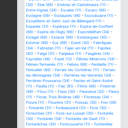
(30)
-
Elne (66)
-
Embres-et-Castelmaure (11)
-
Entre-Vignes (34)
-
Escales (11)
-
Escaro (66)
-
Esclagne (09)
-
Esclauzels (46)
-
Escouloubre (11)
-
Escueillens-et-Saint-Just-de-Bélengard (11)
-
Espanès (31)
-
Espéraza (11)
-
Espira-de-Conflent
(66)
-
Espira-de-l'Agly (66)
-
Espondeilhan (34)
-
Estagel (66)
-
Estavar (66)
-
Estézargues (30)
-
Estoher (66)
-
Eus (66)
-
Euzet (30)
-
Fabrègues
(34)
-
Fabrezan (11)
-
Fajac-en-Val (11)
-
Fajolles
(82)
-
Falga (31)
-
Fanjeaux (11)
-
Faugères (34)
-
Faycelles (46)
-
Fayet (12)
-
Félines-Minervois (34)
-
Félines-Termenès (11)
-
Felluns (66)
-
Fendeille (11)
-
Fenouillet (66)
-
Ferrals-les-Corbières (11)
-
Ferrals-
les-Montagnes (34)
-
Ferrières-les-Verreries (34)
-
Ferrières-Poussarou (34)
-
Festes-et-Saint-André
(11)
-
Feuilla (11)
-
Fiac (81)
-
Fillols (66)
-
Finestret
(66)
-
Fitou (11)
-
Flaux (30)
-
Fleurance (32)
-
Fleury
(11)
-
Florac Trois Rivières (48)
-
Florensac (34)
-
Floure (11)
-
Flourens (31)
-
Foissac (30)
-
Foix (09)
-
Folcarde (31)
-
Fonbeauzard (31)
-
Fons (30)
-
Fonsorbes (31)
-
Fons-sur-Lussan (30)
-
Fontanès
(30)
-
Fontanès (34)
-
Fontanès-de-Sault (11)
-
Fontarèches (30)
-
Fontcouverte (11)
-
Fontenilles