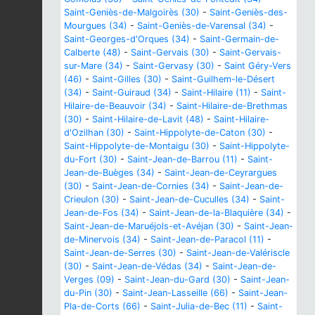
Saint-Geniès-de-Malgoirès (30)
-
Saint-Geniès-des-
Mourgues (34)
-
Saint-Geniès-de-Varensal (34)
-
Saint-Georges-d'Orques (34)
-
Saint-Germain-de-
Calberte (48)
-
Saint-Gervais (30)
-
Saint-Gervais-
sur-Mare (34)
-
Saint-Gervasy (30)
-
Saint Géry-Vers
(46)
-
Saint-Gilles (30)
-
Saint-Guilhem-le-Désert
(34)
-
Saint-Guiraud (34)
-
Saint-Hilaire (11)
-
Saint-
Hilaire-de-Beauvoir (34)
-
Saint-Hilaire-de-Brethmas
(30)
-
Saint-Hilaire-de-Lavit (48)
-
Saint-Hilaire-
d'Ozilhan (30)
-
Saint-Hippolyte-de-Caton (30)
-
Saint-Hippolyte-de-Montaigu (30)
-
Saint-Hippolyte-
du-Fort (30)
-
Saint-Jean-de-Barrou (11)
-
Saint-
Jean-de-Buèges (34)
-
Saint-Jean-de-Ceyrargues
(30)
-
Saint-Jean-de-Cornies (34)
-
Saint-Jean-de-
Crieulon (30)
-
Saint-Jean-de-Cuculles (34)
-
Saint-
Jean-de-Fos (34)
-
Saint-Jean-de-la-Blaquière (34)
-
Saint-Jean-de-Maruéjols-et-Avéjan (30)
-
Saint-Jean-
de-Minervois (34)
-
Saint-Jean-de-Paracol (11)
-
Saint-Jean-de-Serres (30)
-
Saint-Jean-de-Valériscle
(30)
-
Saint-Jean-de-Védas (34)
-
Saint-Jean-de-
Verges (09)
-
Saint-Jean-du-Gard (30)
-
Saint-Jean-
du-Pin (30)
-
Saint-Jean-Lasseille (66)
-
Saint-Jean-
Pla-de-Corts (66)
-
Saint-Julia-de-Bec (11)
-
Saint-