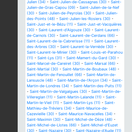
Julien (34)
-
Saint-Julien-de-Cassagnas (30)
-
Saint-
Julien-de-Gras-Capou (09)
-
Saint-Julien-de-la-Nef
(30)
-
Saint-Julien-de-Peyrolas (30)
-
Saint-Julien-
des-Points (48)
-
Saint-Julien-les-Rosiers (30)
-
Saint-Just-et-le-Bézu (11)
-
Saint-Just-et-Vacquières
(30)
-
Saint-Laurent-d'Aigouze (30)
-
Saint-Laurent-
de-Carnols (30)
-
Saint-Laurent-de-Cerdans (66)
-
Saint-Laurent-de-la-Cabrerisse (11)
-
Saint-Laurent-
des-Arbres (30)
-
Saint-Laurent-la-Vernède (30)
-
Saint-Laurent-le-Minier (30)
-
Saint-Louis-et-Parahou
(11)
-
Saint-Lys (31)
-
Saint-Mamert-du-Gard (30)
-
Saint-Marcel-de-Careiret (30)
-
Saint-Marsal (66)
-
Saint-Martial (30)
-
Saint-Martin-de-Boubaux (48)
-
Saint-Martin-de-Fenouillet (66)
-
Saint-Martin-de-
Lansuscle (48)
-
Saint-Martin-de-l'Arçon (34)
-
Saint-
Martin-de-Londres (34)
-
Saint-Martin-des-Puits (11)
-
Saint-Martin-de-Valgalgues (30)
-
Saint-Martin-de-
Villereglan (11)
-
Saint-Martin-Lalande (11)
-
Saint-
Martin-le-Vieil (11)
-
Saint-Martin-Lys (11)
-
Saint-
Mathieu-de-Tréviers (34)
-
Saint-Maurice-de-
Cazevieille (30)
-
Saint-Maurice-Navacelles (34)
-
Saint-Maximin (30)
-
Saint-Michel-de-Dèze (48)
-
Saint-Michel-de-Llotes (66)
-
Saint-Michel-d'Euzet
(30)
-
Saint-Nazaire (30)
-
Saint-Nazaire-d'Aude (11)