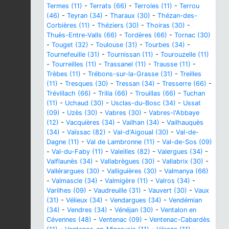
Termes (11)
-
Terrats (66)
-
Terroles (11)
-
Terrou
(46)
-
Teyran (34)
-
Tharaux (30)
-
Thézan-des-
Corbières (11)
-
Théziers (30)
-
Thoiras (30)
-
Thuès-Entre-Valls (66)
-
Tordères (66)
-
Tornac (30)
-
Touget (32)
-
Toulouse (31)
-
Tourbes (34)
-
Tournefeuille (31)
-
Tournissan (11)
-
Tourouzelle (11)
-
Tourreilles (11)
-
Trassanel (11)
-
Trausse (11)
-
Trèbes (11)
-
Trébons-sur-la-Grasse (31)
-
Treilles
(11)
-
Tresques (30)
-
Tressan (34)
-
Tresserre (66)
-
Trévillach (66)
-
Trilla (66)
-
Trouillas (66)
-
Tuchan
(11)
-
Uchaud (30)
-
Usclas-du-Bosc (34)
-
Ussat
(09)
-
Uzès (30)
-
Vabres (30)
-
Vabres-l'Abbaye
(12)
-
Vacquières (34)
-
Vailhan (34)
-
Vailhauquès
(34)
-
Vaïssac (82)
-
Val-d'Aigoual (30)
-
Val-de-
Dagne (11)
-
Val de Lambronne (11)
-
Val-de-Sos (09)
-
Val-du-Faby (11)
-
Valeilles (82)
-
Valergues (34)
-
Valflaunès (34)
-
Vallabrègues (30)
-
Vallabrix (30)
-
Vallérargues (30)
-
Valliguières (30)
-
Valmanya (66)
-
Valmascle (34)
-
Valmigère (11)
-
Valros (34)
-
Varilhes (09)
-
Vaudreuille (31)
-
Vauvert (30)
-
Vaux
(31)
-
Vélieux (34)
-
Vendargues (34)
-
Vendémian
(34)
-
Vendres (34)
-
Vénéjan (30)
-
Ventalon en
Cévennes (48)
-
Ventenac (09)
-
Ventenac-Cabardès