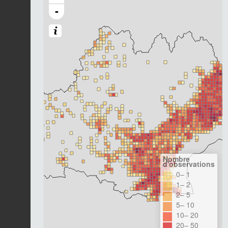
-
Nombre
d'observations
0– 1
1– 2
2– 5
5– 10
10– 20
20– 50