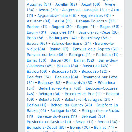
Autignac (34)
-
Auvillar (82)
-
Auzat (09)
-
Avène
(34)
-
Avèze (30)
-
Avignonet-Lauragais (31)
-
Axat
(11)
-
Ayguatébia-Talau (66)
-
Ayguesvives (31)
-
Azillanet (34)
-
Azille (11)
-
Babeau-Bouldoux (34)
-
Badens (11)
-
Bagard (30)
-
Bages (11)
-
Bages (66)
-
Bagiry (31)
-
Bagnoles (11)
-
Bagnols-sur-Cèze (30)
-
Baho (66)
-
Baillargues (34)
-
Baillestavy (66)
-
Baixas (66)
-
Balaruc-les-Bains (34)
-
Balaruc-le-
Vieux (34)
-
Banne (07)
-
Banyuls-dels-Aspres (66)
-
Banyuls-sur-Mer (66)
-
Baraigne (11)
-
Barbaira (11)
-
Barjac (30)
-
Baron (30)
-
Barran (32)
-
Barre-des-
Cévennes (48)
-
Bassan (34)
-
Bassurels (48)
-
Baulou (09)
-
Beaucaire (30)
-
Beaucaire (32)
-
Beaufort (34)
-
Beaulieu (34)
-
Beaumont-sur-Lèze
(31)
-
Beaupuy (82)
-
Beauvoisin (30)
-
Bédarieux
(34)
-
Bédeilhac-et-Aynat (09)
-
Bédouès-Cocurès
(48)
-
Bélarga (34)
-
Belcastel-et-Buc (11)
-
Bélesta
(09)
-
Bélesta (66)
-
Bélesta-en-Lauragais (31)
-
Belflou (11)
-
Belfort-du-Quercy (46)
-
Bellefont-La
Rauze (46)
-
Bellegarde (30)
-
Bellegarde-du-Razès
(11)
-
Belvèze-du-Razès (11)
-
Belvézet (30)
-
Belvianes-et-Cavirac (11)
-
Belvis (11)
-
Berlou (34)
-
Bernadets-Debat (65)
-
Bernis (30)
-
Berriac (11)
-