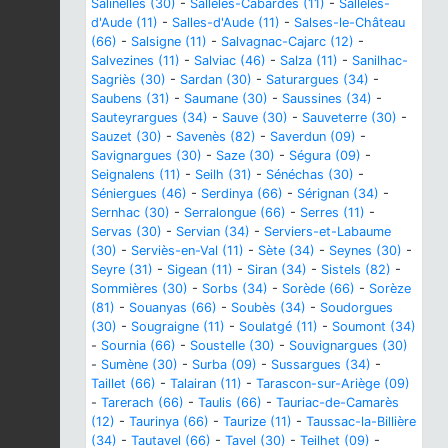
Salinelles (30)
-
Sallèles-Cabardès (11)
-
Sallèles-
d'Aude (11)
-
Salles-d'Aude (11)
-
Salses-le-Château
(66)
-
Salsigne (11)
-
Salvagnac-Cajarc (12)
-
Salvezines (11)
-
Salviac (46)
-
Salza (11)
-
Sanilhac-
Sagriès (30)
-
Sardan (30)
-
Saturargues (34)
-
Saubens (31)
-
Saumane (30)
-
Saussines (34)
-
Sauteyrargues (34)
-
Sauve (30)
-
Sauveterre (30)
-
Sauzet (30)
-
Savenès (82)
-
Saverdun (09)
-
Savignargues (30)
-
Saze (30)
-
Ségura (09)
-
Seignalens (11)
-
Seilh (31)
-
Sénéchas (30)
-
Séniergues (46)
-
Serdinya (66)
-
Sérignan (34)
-
Sernhac (30)
-
Serralongue (66)
-
Serres (11)
-
Servas (30)
-
Servian (34)
-
Serviers-et-Labaume
(30)
-
Serviès-en-Val (11)
-
Sète (34)
-
Seynes (30)
-
Seyre (31)
-
Sigean (11)
-
Siran (34)
-
Sistels (82)
-
Sommières (30)
-
Sorbs (34)
-
Sorède (66)
-
Sorèze
(81)
-
Souanyas (66)
-
Soubès (34)
-
Soudorgues
(30)
-
Sougraigne (11)
-
Soulatgé (11)
-
Soumont (34)
-
Sournia (66)
-
Soustelle (30)
-
Souvignargues (30)
-
Sumène (30)
-
Surba (09)
-
Sussargues (34)
-
Taillet (66)
-
Talairan (11)
-
Tarascon-sur-Ariège (09)
-
Tarerach (66)
-
Taulis (66)
-
Tauriac-de-Camarès
(12)
-
Taurinya (66)
-
Taurize (11)
-
Taussac-la-Billière
(34)
-
Tautavel (66)
-
Tavel (30)
-
Teilhet (09)
-