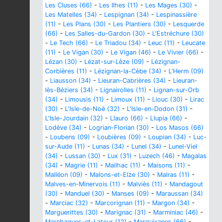
Les Cluses (66)
-
Les Ilhes (11)
-
Les Mages (30)
-
Les Matelles (34)
-
Lespignan (34)
-
Lespinassière
(11)
-
Les Plans (30)
-
Les Plantiers (30)
-
Lesquerde
(66)
-
Les Salles-du-Gardon (30)
-
L'Estréchure (30)
-
Le Tech (66)
-
Le Triadou (34)
-
Leuc (11)
-
Leucate
(11)
-
Le Vigan (30)
-
Le Vigan (46)
-
Le Vivier (66)
-
Lézan (30)
-
Lézat-sur-Lèze (09)
-
Lézignan-
Corbières (11)
-
Lézignan-la-Cèbe (34)
-
L'Herm (09)
-
Liausson (34)
-
Lieuran-Cabrières (34)
-
Lieuran-
lès-Béziers (34)
-
Lignairolles (11)
-
Lignan-sur-Orb
(34)
-
Limousis (11)
-
Limoux (11)
-
Liouc (30)
-
Lirac
(30)
-
L'Isle-de-Noé (32)
-
L'Isle-en-Dodon (31)
-
L'Isle-Jourdain (32)
-
Llauro (66)
-
Llupia (66)
-
Lodève (34)
-
Logrian-Florian (30)
-
Los Masos (66)
-
Loubens (09)
-
Loubières (09)
-
Loupian (34)
-
Luc-
sur-Aude (11)
-
Lunas (34)
-
Lunel (34)
-
Lunel-Viel
(34)
-
Lussan (30)
-
Lux (31)
-
Luzech (46)
-
Magalas
(34)
-
Magrie (11)
-
Mailhac (11)
-
Maisons (11)
-
Malléon (09)
-
Malons-et-Elze (30)
-
Malras (11)
-
Malves-en-Minervois (11)
-
Malviès (11)
-
Mandagout
(30)
-
Manduel (30)
-
Manses (09)
-
Maraussan (34)
-
Marciac (32)
-
Marcorignan (11)
-
Margon (34)
-
Marguerittes (30)
-
Marignac (31)
-
Marminiac (46)
-
Marnhagues-et-Latour (12)
-
Marquixanes (66)
-