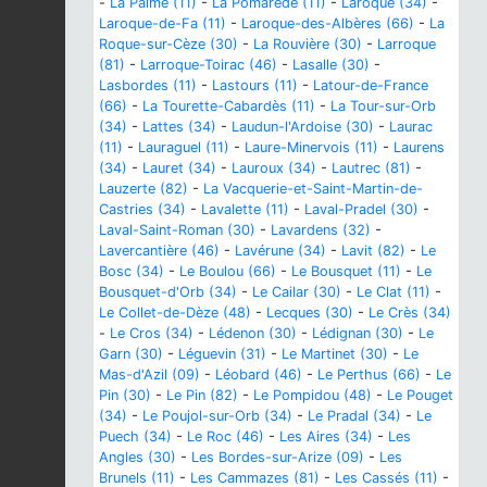
-
La Palme (11)
-
La Pomarède (11)
-
Laroque (34)
-
Laroque-de-Fa (11)
-
Laroque-des-Albères (66)
-
La
Roque-sur-Cèze (30)
-
La Rouvière (30)
-
Larroque
(81)
-
Larroque-Toirac (46)
-
Lasalle (30)
-
Lasbordes (11)
-
Lastours (11)
-
Latour-de-France
(66)
-
La Tourette-Cabardès (11)
-
La Tour-sur-Orb
(34)
-
Lattes (34)
-
Laudun-l'Ardoise (30)
-
Laurac
(11)
-
Lauraguel (11)
-
Laure-Minervois (11)
-
Laurens
(34)
-
Lauret (34)
-
Lauroux (34)
-
Lautrec (81)
-
Lauzerte (82)
-
La Vacquerie-et-Saint-Martin-de-
Castries (34)
-
Lavalette (11)
-
Laval-Pradel (30)
-
Laval-Saint-Roman (30)
-
Lavardens (32)
-
Lavercantière (46)
-
Lavérune (34)
-
Lavit (82)
-
Le
Bosc (34)
-
Le Boulou (66)
-
Le Bousquet (11)
-
Le
Bousquet-d'Orb (34)
-
Le Cailar (30)
-
Le Clat (11)
-
Le Collet-de-Dèze (48)
-
Lecques (30)
-
Le Crès (34)
-
Le Cros (34)
-
Lédenon (30)
-
Lédignan (30)
-
Le
Garn (30)
-
Léguevin (31)
-
Le Martinet (30)
-
Le
Mas-d'Azil (09)
-
Léobard (46)
-
Le Perthus (66)
-
Le
Pin (30)
-
Le Pin (82)
-
Le Pompidou (48)
-
Le Pouget
(34)
-
Le Poujol-sur-Orb (34)
-
Le Pradal (34)
-
Le
Puech (34)
-
Le Roc (46)
-
Les Aires (34)
-
Les
Angles (30)
-
Les Bordes-sur-Arize (09)
-
Les
Brunels (11)
-
Les Cammazes (81)
-
Les Cassés (11)
-