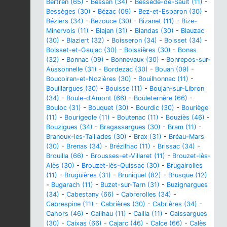
Bertren (65)
-
Bessan (34)
-
Bessède-de-Sault (11)
-
Bessèges (30)
-
Bézac (09)
-
Bez-et-Esparon (30)
-
Béziers (34)
-
Bezouce (30)
-
Bizanet (11)
-
Bize-
Minervois (11)
-
Blajan (31)
-
Blandas (30)
-
Blauzac
(30)
-
Blaziert (32)
-
Boisseron (34)
-
Boisset (34)
-
Boisset-et-Gaujac (30)
-
Boissières (30)
-
Bonas
(32)
-
Bonnac (09)
-
Bonnevaux (30)
-
Bonrepos-sur-
Aussonnelle (31)
-
Bordezac (30)
-
Bouan (09)
-
Boucoiran-et-Nozières (30)
-
Bouilhonnac (11)
-
Bouillargues (30)
-
Bouisse (11)
-
Boujan-sur-Libron
(34)
-
Boule-d'Amont (66)
-
Bouleternère (66)
-
Bouloc (31)
-
Bouquet (30)
-
Bourdic (30)
-
Bouriège
(11)
-
Bourigeole (11)
-
Boutenac (11)
-
Bouziès (46)
-
Bouzigues (34)
-
Bragassargues (30)
-
Bram (11)
-
Branoux-les-Taillades (30)
-
Brax (31)
-
Bréau-Mars
(30)
-
Brenas (34)
-
Brézilhac (11)
-
Brissac (34)
-
Brouilla (66)
-
Brousses-et-Villaret (11)
-
Brouzet-lès-
Alès (30)
-
Brouzet-lès-Quissac (30)
-
Brugairolles
(11)
-
Bruguières (31)
-
Bruniquel (82)
-
Brusque (12)
-
Bugarach (11)
-
Buzet-sur-Tarn (31)
-
Buzignargues
(34)
-
Cabestany (66)
-
Cabrerolles (34)
-
Cabrespine (11)
-
Cabrières (30)
-
Cabrières (34)
-
Cahors (46)
-
Cailhau (11)
-
Cailla (11)
-
Caissargues
(30)
-
Caixas (66)
-
Cajarc (46)
-
Calce (66)
-
Calès