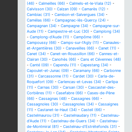
(46)
-
Calmeilles (66)
-
Calmels-et-le-Viala (12)
-
Calvisson (30)
-
Calzan (09)
-
Camarès (12)
-
Cambiac (31)
-
Cambon-et-Salvergues (34)
-
Camélas (66)
-
Campagnac-lès-Quercy (24)
-
Campagnan (34)
-
Campagne (34)
-
Campagne-sur-
Aude (11)
-
Campestre-et-Luc (30)
-
Camplong (34)
-
Camplong-d'Aude (11)
-
Campôme (66)
-
Campoussy (66)
-
Camps-sur-l'Agly (11)
-
Canaules-
et-Argentières (30)
-
Canaveilles (66)
-
Canet (11)
-
Canet (34)
-
Canet-en-Roussillon (66)
-
Cannes-et-
Clairan (30)
-
Canohès (66)
-
Cans et Cévennes (48)
-
Canté (09)
-
Capendu (11)
-
Capestang (34)
-
Capoulet-et-Junac (09)
-
Caramany (66)
-
Carbonne
(31)
-
Carcassonne (11)
-
Cardet (30)
-
Carla-de-
Roquefort (09)
-
Carlencas-et-Levas (34)
-
Carlipa
(11)
-
Carnas (30)
-
Carsan (30)
-
Cascastel-des-
Corbières (11)
-
Casefabre (66)
-
Cases-de-Pène
(66)
-
Cassagnas (48)
-
Cassagnes (66)
-
Cassagnoles (30)
-
Cassagnoles (34)
-
Cassaignes
(11)
-
Castanet-le-Haut (34)
-
Casteil (66)
-
Castelmaurou (31)
-
Castelnaudary (11)
-
Castelnau-
d'Aude (11)
-
Castelnau-de-Guers (34)
-
Castelnau-
de-Montmiral (81)
-
Castelnau-d'Estrétefonds (31)
-