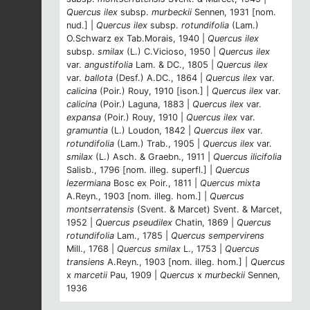
Quercus ilex
subsp.
murbeckii
Sennen, 1931 [nom.
nud.] |
Quercus ilex
subsp.
rotundifolia
(Lam.)
O.Schwarz ex Tab.Morais, 1940 |
Quercus ilex
subsp.
smilax
(L.) C.Vicioso, 1950 |
Quercus ilex
var.
angustifolia
Lam. & DC., 1805 |
Quercus ilex
var.
ballota
(Desf.) A.DC., 1864 |
Quercus ilex
var.
calicina
(Poir.) Rouy, 1910 [ison.] |
Quercus ilex
var.
calicina
(Poir.) Laguna, 1883 |
Quercus ilex
var.
expansa
(Poir.) Rouy, 1910 |
Quercus ilex
var.
gramuntia
(L.) Loudon, 1842 |
Quercus ilex
var.
rotundifolia
(Lam.) Trab., 1905 |
Quercus ilex
var.
smilax
(L.) Asch. & Graebn., 1911 |
Quercus ilicifolia
Salisb., 1796 [nom. illeg. superfl.] |
Quercus
lezermiana
Bosc ex Poir., 1811 |
Quercus mixta
A.Reyn., 1903 [nom. illeg. hom.] |
Quercus
montserratensis
(Svent. & Marcet) Svent. & Marcet,
1952 |
Quercus pseudilex
Chatin, 1869 |
Quercus
rotundifolia
Lam., 1785 |
Quercus sempervirens
Mill., 1768 |
Quercus smilax
L., 1753 |
Quercus
transiens
A.Reyn., 1903 [nom. illeg. hom.] |
Quercus
x
marcetii
Pau, 1909 |
Quercus
x
murbeckii
Sennen,
1936