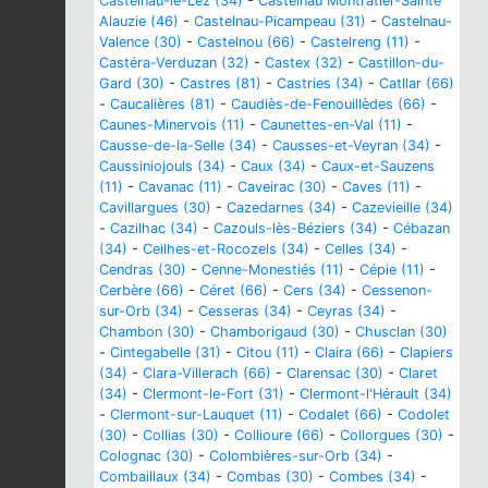
Castelnau-le-Lez (34)
-
Castelnau Montratier-Sainte
Alauzie (46)
-
Castelnau-Picampeau (31)
-
Castelnau-
Valence (30)
-
Castelnou (66)
-
Castelreng (11)
-
Castéra-Verduzan (32)
-
Castex (32)
-
Castillon-du-
Gard (30)
-
Castres (81)
-
Castries (34)
-
Catllar (66)
-
Caucalières (81)
-
Caudiès-de-Fenouillèdes (66)
-
Caunes-Minervois (11)
-
Caunettes-en-Val (11)
-
Causse-de-la-Selle (34)
-
Causses-et-Veyran (34)
-
Caussiniojouls (34)
-
Caux (34)
-
Caux-et-Sauzens
(11)
-
Cavanac (11)
-
Caveirac (30)
-
Caves (11)
-
Cavillargues (30)
-
Cazedarnes (34)
-
Cazevieille (34)
-
Cazilhac (34)
-
Cazouls-lès-Béziers (34)
-
Cébazan
(34)
-
Ceilhes-et-Rocozels (34)
-
Celles (34)
-
Cendras (30)
-
Cenne-Monestiés (11)
-
Cépie (11)
-
Cerbère (66)
-
Céret (66)
-
Cers (34)
-
Cessenon-
sur-Orb (34)
-
Cesseras (34)
-
Ceyras (34)
-
Chambon (30)
-
Chamborigaud (30)
-
Chusclan (30)
-
Cintegabelle (31)
-
Citou (11)
-
Claira (66)
-
Clapiers
(34)
-
Clara-Villerach (66)
-
Clarensac (30)
-
Claret
(34)
-
Clermont-le-Fort (31)
-
Clermont-l'Hérault (34)
-
Clermont-sur-Lauquet (11)
-
Codalet (66)
-
Codolet
(30)
-
Collias (30)
-
Collioure (66)
-
Collorgues (30)
-
Colognac (30)
-
Colombières-sur-Orb (34)
-
Combaillaux (34)
-
Combas (30)
-
Combes (34)
-