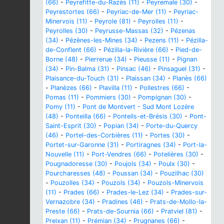
(66)
-
Peyrefitte-du-Razès (11)
-
Peyremale (30)
-
Peyrestortes (66)
-
Peyriac-de-Mer (11)
-
Peyriac-
Minervois (11)
-
Peyrole (81)
-
Peyrolles (11)
-
Peyrolles (30)
-
Peyrusse-Massas (32)
-
Pézenas
(34)
-
Pézènes-les-Mines (34)
-
Pezens (11)
-
Pézilla-
de-Conflent (66)
-
Pézilla-la-Rivière (66)
-
Pied-de-
Borne (48)
-
Pierrerue (34)
-
Pieusse (11)
-
Pignan
(34)
-
Pin-Balma (31)
-
Pinsac (46)
-
Pinsaguel (31)
-
Plaisance-du-Touch (31)
-
Plaissan (34)
-
Planès (66)
-
Planèzes (66)
-
Plavilla (11)
-
Pollestres (66)
-
Pomas (11)
-
Pommiers (30)
-
Pompignan (30)
-
Pomy (11)
-
Pont de Montvert - Sud Mont Lozère
(48)
-
Ponteilla (66)
-
Ponteils-et-Brésis (30)
-
Pont-
Saint-Esprit (30)
-
Popian (34)
-
Porte-du-Quercy
(46)
-
Portel-des-Corbières (11)
-
Portes (30)
-
Portet-sur-Garonne (31)
-
Portiragnes (34)
-
Port-la-
Nouvelle (11)
-
Port-Vendres (66)
-
Potelières (30)
-
Pougnadoresse (30)
-
Poujols (34)
-
Poulx (30)
-
Pourcharesses (48)
-
Poussan (34)
-
Pouzilhac (30)
-
Pouzolles (34)
-
Pouzols (34)
-
Pouzols-Minervois
(11)
-
Prades (66)
-
Prades-le-Lez (34)
-
Prades-sur-
Vernazobre (34)
-
Pradines (46)
-
Prats-de-Mollo-la-
Preste (66)
-
Prats-de-Sournia (66)
-
Pratviel (81)
-
Preixan (11)
-
Prémian (34)
-
Prugnanes (66)
-