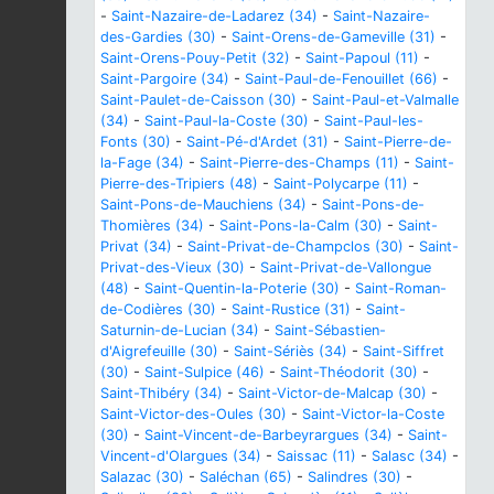
-
Saint-Nazaire-de-Ladarez (34)
-
Saint-Nazaire-
des-Gardies (30)
-
Saint-Orens-de-Gameville (31)
-
Saint-Orens-Pouy-Petit (32)
-
Saint-Papoul (11)
-
Saint-Pargoire (34)
-
Saint-Paul-de-Fenouillet (66)
-
Saint-Paulet-de-Caisson (30)
-
Saint-Paul-et-Valmalle
(34)
-
Saint-Paul-la-Coste (30)
-
Saint-Paul-les-
Fonts (30)
-
Saint-Pé-d'Ardet (31)
-
Saint-Pierre-de-
la-Fage (34)
-
Saint-Pierre-des-Champs (11)
-
Saint-
Pierre-des-Tripiers (48)
-
Saint-Polycarpe (11)
-
Saint-Pons-de-Mauchiens (34)
-
Saint-Pons-de-
Thomières (34)
-
Saint-Pons-la-Calm (30)
-
Saint-
Privat (34)
-
Saint-Privat-de-Champclos (30)
-
Saint-
Privat-des-Vieux (30)
-
Saint-Privat-de-Vallongue
(48)
-
Saint-Quentin-la-Poterie (30)
-
Saint-Roman-
de-Codières (30)
-
Saint-Rustice (31)
-
Saint-
Saturnin-de-Lucian (34)
-
Saint-Sébastien-
d'Aigrefeuille (30)
-
Saint-Sériès (34)
-
Saint-Siffret
(30)
-
Saint-Sulpice (46)
-
Saint-Théodorit (30)
-
Saint-Thibéry (34)
-
Saint-Victor-de-Malcap (30)
-
Saint-Victor-des-Oules (30)
-
Saint-Victor-la-Coste
(30)
-
Saint-Vincent-de-Barbeyrargues (34)
-
Saint-
Vincent-d'Olargues (34)
-
Saissac (11)
-
Salasc (34)
-
Salazac (30)
-
Saléchan (65)
-
Salindres (30)
-