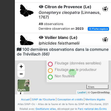
Citron de Provence (Le)
Gonepteryx cleopatra
(Linnaeus,
1767)
49
observations
Dernière observation en
2023
Fiche espèce
Voilier blanc (Le)
Iphiclides feisthamelii
(Duponchel, 1832)
100 dernières observations dans la commune
Cluster
de
Trévillach (66)
46
observations
En attente de validation régionale
Dernière observation en
2023
Fiche espèce
Floutage (données sensibles)
+
Mégère (La)
Floutage par le producteur
−
Lasiommata megera
(Linnaeus,
Non floutées
1767)
45
observations
5 km
Dernière observation en
2023
Fiche espèce
Leaflet
| © OpenStreetMap
Souci (Le)
Accueil
|
SINP de l'Occitanie
|
Conception et crédits
|
Mentions légales
Colias crocea
(Geoffroy
in
Atlas SINP-Oc - Atlas de la faune et de la flore du SINP de l'Occitanie, 2021
Fourcroy, 1785)
Réalisé avec
GeoNature-atlas
, développé par le
Parc national des Écrins