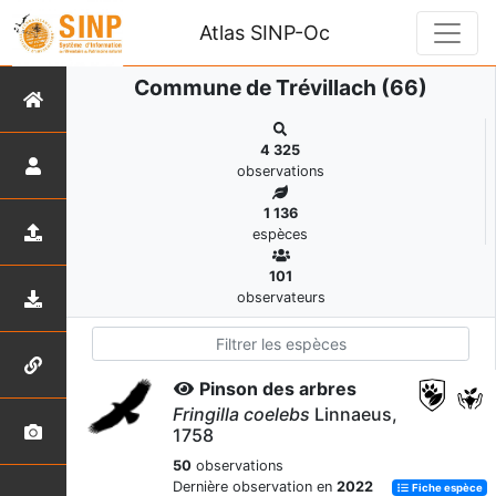
Atlas SINP-Oc
Commune de Trévillach (66)
4 325
observations
1 136
espèces
101
observateurs
Pinson des arbres
Fringilla coelebs
Linnaeus,
1758
50
observations
Dernière observation en
2022
Fiche espèce