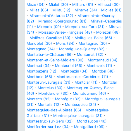
Mèze (34)
-
Mialet (30)
-
Milhars (81)
-
Milhaud (30)
-
Millas (66)
-
Millau (12)
-
Minerve (34)
-
Miolles (81)
-
Miramont-d'Astarac (32)
-
Miramont-de-Quercy
(82)
-
Mirandol-Bourgnounac (81)
-
Miraval-Cabardès
(11)
-
Mirepoix (09)
-
Mirepoix-sur-Tarn (31)
-
Mireval
(34)
-
Moissac-Vallée-Française (48)
-
Molezon (48)
-
Molières-Cavaillac (30)
-
Molitg-les-Bains (66)
-
Monoblet (30)
-
Mons (34)
-
Montagnac (30)
-
Montagnac (34)
-
Montaigu-de-Quercy (82)
-
Montalba-le-Château (66)
-
Montamat (32)
-
Montaren-et-Saint-Médiers (30)
-
Montarnaud (34)
-
Montaud (34)
-
Montauriol (66)
-
Montazels (11)
-
Montbazens (12)
-
Montbazin (34)
-
Montbel (48)
-
Montbolo (66)
-
Montbrun-des-Corbières (11)
-
Montbrun-Lauragais (31)
-
Montclar (11)
-
Montclar
(12)
-
Montclus (30)
-
Montcuq-en-Quercy-Blanc
(46)
-
Montdardier (30)
-
Montdoumerc (46)
-
Montech (82)
-
Montégut (32)
-
Montégut-Lauragais
(31)
-
Monteils (12)
-
Montesquieu (34)
-
Montesquieu-des-Albères (66)
-
Montesquieu-
Guittaut (31)
-
Montesquieu-Lauragais (31)
-
Montestruc-sur-Gers (32)
-
Montfaucon (46)
-
Montferrier-sur-Lez (34)
-
Montgaillard (09)
-