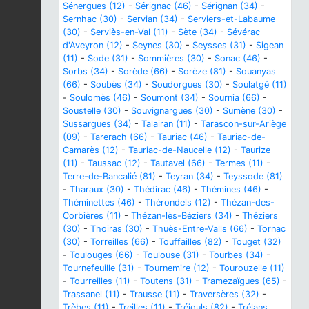
Sénergues (12)
-
Sérignac (46)
-
Sérignan (34)
-
Sernhac (30)
-
Servian (34)
-
Serviers-et-Labaume
(30)
-
Serviès-en-Val (11)
-
Sète (34)
-
Sévérac
d'Aveyron (12)
-
Seynes (30)
-
Seysses (31)
-
Sigean
(11)
-
Sode (31)
-
Sommières (30)
-
Sonac (46)
-
Sorbs (34)
-
Sorède (66)
-
Sorèze (81)
-
Souanyas
(66)
-
Soubès (34)
-
Soudorgues (30)
-
Soulatgé (11)
-
Soulomès (46)
-
Soumont (34)
-
Sournia (66)
-
Soustelle (30)
-
Souvignargues (30)
-
Sumène (30)
-
Sussargues (34)
-
Talairan (11)
-
Tarascon-sur-Ariège
(09)
-
Tarerach (66)
-
Tauriac (46)
-
Tauriac-de-
Camarès (12)
-
Tauriac-de-Naucelle (12)
-
Taurize
(11)
-
Taussac (12)
-
Tautavel (66)
-
Termes (11)
-
Terre-de-Bancalié (81)
-
Teyran (34)
-
Teyssode (81)
-
Tharaux (30)
-
Thédirac (46)
-
Thémines (46)
-
Théminettes (46)
-
Thérondels (12)
-
Thézan-des-
Corbières (11)
-
Thézan-lès-Béziers (34)
-
Théziers
(30)
-
Thoiras (30)
-
Thuès-Entre-Valls (66)
-
Tornac
(30)
-
Torreilles (66)
-
Touffailles (82)
-
Touget (32)
-
Toulouges (66)
-
Toulouse (31)
-
Tourbes (34)
-
Tournefeuille (31)
-
Tournemire (12)
-
Tourouzelle (11)
-
Tourreilles (11)
-
Toutens (31)
-
Tramezaïgues (65)
-
Trassanel (11)
-
Trausse (11)
-
Traversères (32)
-
Trèbes (11)
-
Treilles (11)
-
Tréjouls (82)
-
Trélans