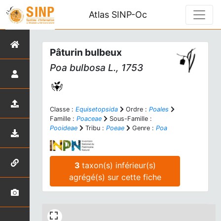
Atlas SINP-Oc
Pâturin bulbeux
Poa bulbosa
L., 1753
Classe :
Equisetopsida
Ordre :
Poales
Famille :
Poaceae
Sous-Famille :
Pooideae
Tribu :
Poeae
Genre :
Poa
3
taxon(s) inférieur(s)
agrégé(s) sur cette fiche