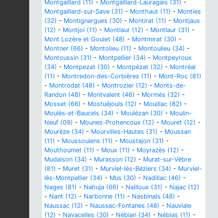
Montgaillard (11)
-
Montgaillard-Lauragais (31)
-
Montgaillard-sur-Save (31)
-
Monthaut (11)
-
Monties
(32)
-
Montignargues (30)
-
Montirat (11)
-
Montjaux
(12)
-
Montjoi (11)
-
Montlaur (12)
-
Montlaur (31)
-
Mont Lozère et Goulet (48)
-
Montmirat (30)
-
Montner (66)
-
Montolieu (11)
-
Montoulieu (34)
-
Montoussin (31)
-
Montpellier (34)
-
Montpeyroux
(34)
-
Montpezat (30)
-
Montpézat (32)
-
Montréal
(11)
-
Montredon-des-Corbières (11)
-
Mont-Roc (81)
-
Montrodat (48)
-
Montrozier (12)
-
Monts-de-
Randon (48)
-
Montvalent (46)
-
Mormès (32)
-
Mosset (66)
-
Mostuéjouls (12)
-
Mouillac (82)
-
Moulès-et-Baucels (34)
-
Moulézan (30)
-
Moulin-
Neuf (09)
-
Mounes-Prohencoux (12)
-
Mouret (12)
-
Mourèze (34)
-
Mourvilles-Hautes (31)
-
Moussan
(11)
-
Moussoulens (11)
-
Moustajon (31)
-
Mouthoumet (11)
-
Moux (11)
-
Moyrazès (12)
-
Mudaison (34)
-
Murasson (12)
-
Murat-sur-Vèbre
(81)
-
Muret (31)
-
Murviel-lès-Béziers (34)
-
Murviel-
lès-Montpellier (34)
-
Mus (30)
-
Nadillac (46)
-
Nages (81)
-
Nahuja (66)
-
Nailloux (31)
-
Najac (12)
-
Nant (12)
-
Narbonne (11)
-
Nasbinals (48)
-
Naussac (12)
-
Naussac-Fontanes (48)
-
Nauviale
(12)
-
Navacelles (30)
-
Nébian (34)
-
Nébias (11)
-