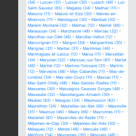
(34)
-
Luscan (31)
-
Lussan (30)
-
Luzech (46)
-
Luz-
Saint-Sauveur (65)
-
Magalas (34)
-
Mailhac (11)
-
Maisons (11)
-
Malons-et-Elze (30)
-
Malves-en-
Minervois (11)
-
Mandagout (30)
-
Manduel (30)
-
Manent-Montané (32)
-
Manhac (12)
-
Mantet (66)
-
Maraussan (34)
-
Marchastel (48)
-
Marciac (32)
-
Marcilhac-sur-Célé (46)
-
Marcillac-Vallon (12)
-
Marcorignan (11)
-
Margon (34)
-
Marguerittes (30)
-
Marignac (31)
-
Marliac (31)
-
Marminiac (46)
-
Marnhagues-et-Latour (12)
-
Marsa (11)
-
Marseillan
(34)
-
Marsolan (32)
-
Marssac-sur-Tarn (81)
-
Martel
(46)
-
Martiel (12)
-
Martres-Tolosane (31)
-
Martrin
(12)
-
Marvejols (48)
-
Mas-Cabardès (11)
-
Mas-de-
Londres (34)
-
Mas-des-Cours (11)
-
Massac (11)
-
Mas-Saint-Chély (48)
-
Mas-Saintes-Puelles (11)
-
Massanes (30)
-
Massegros Causses Gorges (48)
-
Masseube (32)
-
Massillargues-Attuech (30)
-
Maubec (82)
-
Mauguio (34)
-
Maumusson (82)
-
Maureilhan (34)
-
Maureillas-las-Illas (66)
-
Maureville
(31)
-
Mauroux (46)
-
Maury (66)
-
Mayronnes (11)
-
Mazamet (81)
-
Mazerolles-du-Razès (11)
-
Méjannes-le-Clap (30)
-
Méjannes-lès-Alès (30)
-
Mélagues (12)
-
Mende (48)
-
Mercuès (46)
-
Mérifons (34)
-
Meyrannes (30)
-
Meyrueis (48)
-