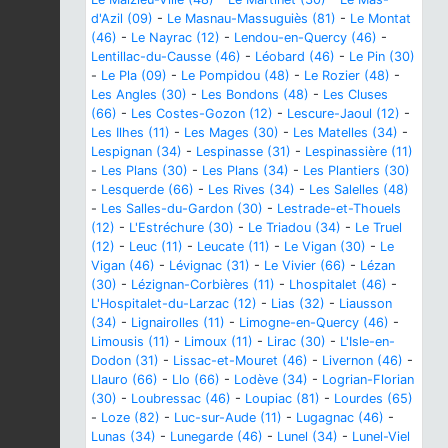
d'Azil (09)
-
Le Masnau-Massuguiès (81)
-
Le Montat
(46)
-
Le Nayrac (12)
-
Lendou-en-Quercy (46)
-
Lentillac-du-Causse (46)
-
Léobard (46)
-
Le Pin (30)
-
Le Pla (09)
-
Le Pompidou (48)
-
Le Rozier (48)
-
Les Angles (30)
-
Les Bondons (48)
-
Les Cluses
(66)
-
Les Costes-Gozon (12)
-
Lescure-Jaoul (12)
-
Les Ilhes (11)
-
Les Mages (30)
-
Les Matelles (34)
-
Lespignan (34)
-
Lespinasse (31)
-
Lespinassière (11)
-
Les Plans (30)
-
Les Plans (34)
-
Les Plantiers (30)
-
Lesquerde (66)
-
Les Rives (34)
-
Les Salelles (48)
-
Les Salles-du-Gardon (30)
-
Lestrade-et-Thouels
(12)
-
L'Estréchure (30)
-
Le Triadou (34)
-
Le Truel
(12)
-
Leuc (11)
-
Leucate (11)
-
Le Vigan (30)
-
Le
Vigan (46)
-
Lévignac (31)
-
Le Vivier (66)
-
Lézan
(30)
-
Lézignan-Corbières (11)
-
Lhospitalet (46)
-
L'Hospitalet-du-Larzac (12)
-
Lias (32)
-
Liausson
(34)
-
Lignairolles (11)
-
Limogne-en-Quercy (46)
-
Limousis (11)
-
Limoux (11)
-
Lirac (30)
-
L'Isle-en-
Dodon (31)
-
Lissac-et-Mouret (46)
-
Livernon (46)
-
Llauro (66)
-
Llo (66)
-
Lodève (34)
-
Logrian-Florian
(30)
-
Loubressac (46)
-
Loupiac (81)
-
Lourdes (65)
-
Loze (82)
-
Luc-sur-Aude (11)
-
Lugagnac (46)
-
Lunas (34)
-
Lunegarde (46)
-
Lunel (34)
-
Lunel-Viel