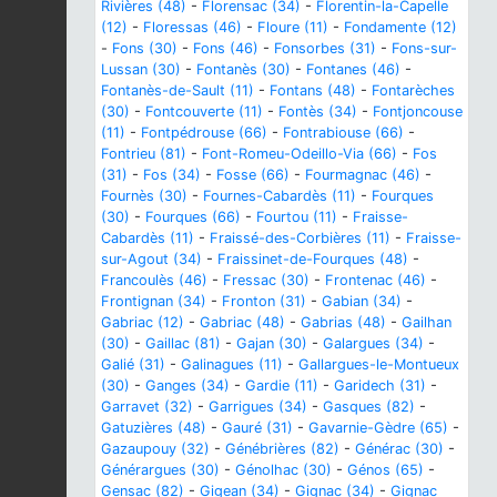
Rivières (48)
-
Florensac (34)
-
Florentin-la-Capelle
(12)
-
Floressas (46)
-
Floure (11)
-
Fondamente (12)
-
Fons (30)
-
Fons (46)
-
Fonsorbes (31)
-
Fons-sur-
Lussan (30)
-
Fontanès (30)
-
Fontanes (46)
-
Fontanès-de-Sault (11)
-
Fontans (48)
-
Fontarèches
(30)
-
Fontcouverte (11)
-
Fontès (34)
-
Fontjoncouse
(11)
-
Fontpédrouse (66)
-
Fontrabiouse (66)
-
Fontrieu (81)
-
Font-Romeu-Odeillo-Via (66)
-
Fos
(31)
-
Fos (34)
-
Fosse (66)
-
Fourmagnac (46)
-
Fournès (30)
-
Fournes-Cabardès (11)
-
Fourques
(30)
-
Fourques (66)
-
Fourtou (11)
-
Fraisse-
Cabardès (11)
-
Fraissé-des-Corbières (11)
-
Fraisse-
sur-Agout (34)
-
Fraissinet-de-Fourques (48)
-
Francoulès (46)
-
Fressac (30)
-
Frontenac (46)
-
Frontignan (34)
-
Fronton (31)
-
Gabian (34)
-
Gabriac (12)
-
Gabriac (48)
-
Gabrias (48)
-
Gailhan
(30)
-
Gaillac (81)
-
Gajan (30)
-
Galargues (34)
-
Galié (31)
-
Galinagues (11)
-
Gallargues-le-Montueux
(30)
-
Ganges (34)
-
Gardie (11)
-
Garidech (31)
-
Garravet (32)
-
Garrigues (34)
-
Gasques (82)
-
Gatuzières (48)
-
Gauré (31)
-
Gavarnie-Gèdre (65)
-
Gazaupouy (32)
-
Génébrières (82)
-
Générac (30)
-
Générargues (30)
-
Génolhac (30)
-
Génos (65)
-
Gensac (82)
-
Gigean (34)
-
Gignac (34)
-
Gignac