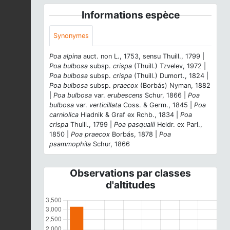
Informations espèce
Synonymes
Poa alpina
auct. non L., 1753, sensu Thuill., 1799 |
Poa bulbosa
subsp.
crispa
(Thuill.) Tzvelev, 1972 |
Poa bulbosa
subsp.
crispa
(Thuill.) Dumort., 1824 |
Poa bulbosa
subsp.
praecox
(Borbás) Nyman, 1882
|
Poa bulbosa
var.
erubescens
Schur, 1866 |
Poa
bulbosa
var.
verticillata
Coss. & Germ., 1845 |
Poa
carniolica
Hladnik & Graf ex Rchb., 1834 |
Poa
crispa
Thuill., 1799 |
Poa pasqualii
Heldr. ex Parl.,
1850 |
Poa praecox
Borbás, 1878 |
Poa
psammophila
Schur, 1866
Observations par classes
d'altitudes