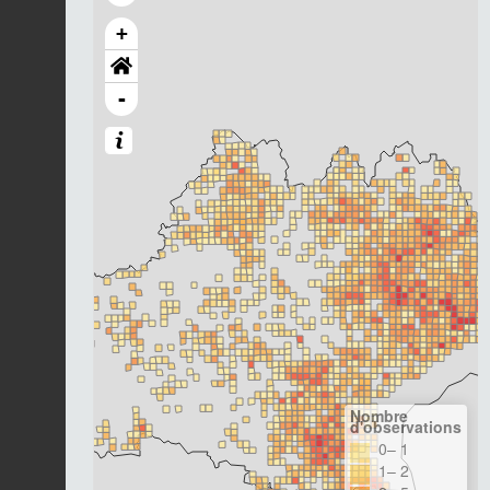
+
-
Nombre
d'observations
0– 1
1– 2