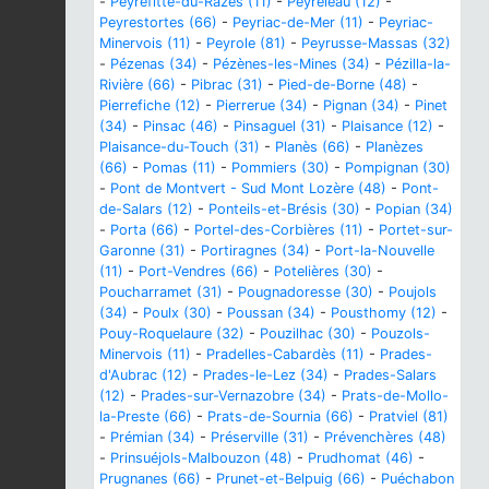
-
Peyrefitte-du-Razès (11)
-
Peyreleau (12)
-
Peyrestortes (66)
-
Peyriac-de-Mer (11)
-
Peyriac-
Minervois (11)
-
Peyrole (81)
-
Peyrusse-Massas (32)
-
Pézenas (34)
-
Pézènes-les-Mines (34)
-
Pézilla-la-
Rivière (66)
-
Pibrac (31)
-
Pied-de-Borne (48)
-
Pierrefiche (12)
-
Pierrerue (34)
-
Pignan (34)
-
Pinet
(34)
-
Pinsac (46)
-
Pinsaguel (31)
-
Plaisance (12)
-
Plaisance-du-Touch (31)
-
Planès (66)
-
Planèzes
(66)
-
Pomas (11)
-
Pommiers (30)
-
Pompignan (30)
-
Pont de Montvert - Sud Mont Lozère (48)
-
Pont-
de-Salars (12)
-
Ponteils-et-Brésis (30)
-
Popian (34)
-
Porta (66)
-
Portel-des-Corbières (11)
-
Portet-sur-
Garonne (31)
-
Portiragnes (34)
-
Port-la-Nouvelle
(11)
-
Port-Vendres (66)
-
Potelières (30)
-
Poucharramet (31)
-
Pougnadoresse (30)
-
Poujols
(34)
-
Poulx (30)
-
Poussan (34)
-
Pousthomy (12)
-
Pouy-Roquelaure (32)
-
Pouzilhac (30)
-
Pouzols-
Minervois (11)
-
Pradelles-Cabardès (11)
-
Prades-
d'Aubrac (12)
-
Prades-le-Lez (34)
-
Prades-Salars
(12)
-
Prades-sur-Vernazobre (34)
-
Prats-de-Mollo-
la-Preste (66)
-
Prats-de-Sournia (66)
-
Pratviel (81)
-
Prémian (34)
-
Préserville (31)
-
Prévenchères (48)
-
Prinsuéjols-Malbouzon (48)
-
Prudhomat (46)
-
Prugnanes (66)
-
Prunet-et-Belpuig (66)
-
Puéchabon