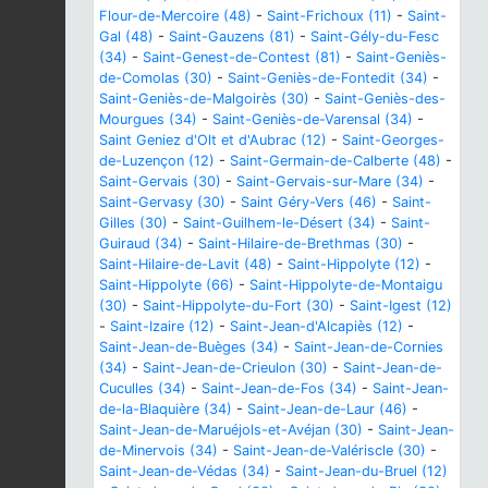
Flour-de-Mercoire (48)
-
Saint-Frichoux (11)
-
Saint-
Gal (48)
-
Saint-Gauzens (81)
-
Saint-Gély-du-Fesc
(34)
-
Saint-Genest-de-Contest (81)
-
Saint-Geniès-
de-Comolas (30)
-
Saint-Geniès-de-Fontedit (34)
-
Saint-Geniès-de-Malgoirès (30)
-
Saint-Geniès-des-
Mourgues (34)
-
Saint-Geniès-de-Varensal (34)
-
Saint Geniez d'Olt et d'Aubrac (12)
-
Saint-Georges-
de-Luzençon (12)
-
Saint-Germain-de-Calberte (48)
-
Saint-Gervais (30)
-
Saint-Gervais-sur-Mare (34)
-
Saint-Gervasy (30)
-
Saint Géry-Vers (46)
-
Saint-
Gilles (30)
-
Saint-Guilhem-le-Désert (34)
-
Saint-
Guiraud (34)
-
Saint-Hilaire-de-Brethmas (30)
-
Saint-Hilaire-de-Lavit (48)
-
Saint-Hippolyte (12)
-
Saint-Hippolyte (66)
-
Saint-Hippolyte-de-Montaigu
(30)
-
Saint-Hippolyte-du-Fort (30)
-
Saint-Igest (12)
-
Saint-Izaire (12)
-
Saint-Jean-d'Alcapiès (12)
-
Saint-Jean-de-Buèges (34)
-
Saint-Jean-de-Cornies
(34)
-
Saint-Jean-de-Crieulon (30)
-
Saint-Jean-de-
Cuculles (34)
-
Saint-Jean-de-Fos (34)
-
Saint-Jean-
de-la-Blaquière (34)
-
Saint-Jean-de-Laur (46)
-
Saint-Jean-de-Maruéjols-et-Avéjan (30)
-
Saint-Jean-
de-Minervois (34)
-
Saint-Jean-de-Valériscle (30)
-
Saint-Jean-de-Védas (34)
-
Saint-Jean-du-Bruel (12)