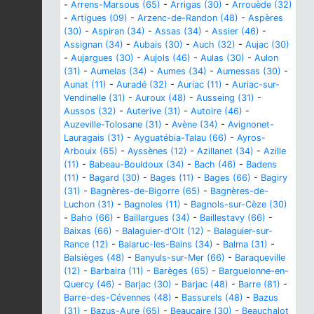
-
Arrens-Marsous (65)
-
Arrigas (30)
-
Arrouède (32)
-
Artigues (09)
-
Arzenc-de-Randon (48)
-
Aspères
(30)
-
Aspiran (34)
-
Assas (34)
-
Assier (46)
-
Assignan (34)
-
Aubais (30)
-
Auch (32)
-
Aujac (30)
-
Aujargues (30)
-
Aujols (46)
-
Aulas (30)
-
Aulon
(31)
-
Aumelas (34)
-
Aumes (34)
-
Aumessas (30)
-
Aunat (11)
-
Auradé (32)
-
Auriac (11)
-
Auriac-sur-
Vendinelle (31)
-
Auroux (48)
-
Ausseing (31)
-
Aussos (32)
-
Auterive (31)
-
Autoire (46)
-
Auzeville-Tolosane (31)
-
Avène (34)
-
Avignonet-
Lauragais (31)
-
Ayguatébia-Talau (66)
-
Ayros-
Arbouix (65)
-
Ayssènes (12)
-
Azillanet (34)
-
Azille
(11)
-
Babeau-Bouldoux (34)
-
Bach (46)
-
Badens
(11)
-
Bagard (30)
-
Bages (11)
-
Bages (66)
-
Bagiry
(31)
-
Bagnères-de-Bigorre (65)
-
Bagnères-de-
Luchon (31)
-
Bagnoles (11)
-
Bagnols-sur-Cèze (30)
-
Baho (66)
-
Baillargues (34)
-
Baillestavy (66)
-
Baixas (66)
-
Balaguier-d'Olt (12)
-
Balaguier-sur-
Rance (12)
-
Balaruc-les-Bains (34)
-
Balma (31)
-
Balsièges (48)
-
Banyuls-sur-Mer (66)
-
Baraqueville
(12)
-
Barbaira (11)
-
Barèges (65)
-
Barguelonne-en-
Quercy (46)
-
Barjac (30)
-
Barjac (48)
-
Barre (81)
-
Barre-des-Cévennes (48)
-
Bassurels (48)
-
Bazus
(31)
-
Bazus-Aure (65)
-
Beaucaire (30)
-
Beauchalot