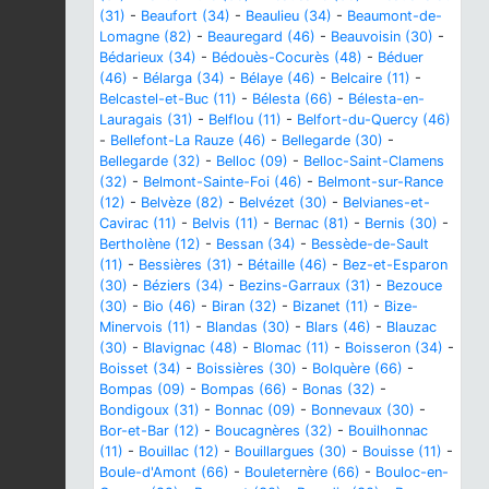
(31)
-
Beaufort (34)
-
Beaulieu (34)
-
Beaumont-de-
Lomagne (82)
-
Beauregard (46)
-
Beauvoisin (30)
-
Bédarieux (34)
-
Bédouès-Cocurès (48)
-
Béduer
(46)
-
Bélarga (34)
-
Bélaye (46)
-
Belcaire (11)
-
Belcastel-et-Buc (11)
-
Bélesta (66)
-
Bélesta-en-
Lauragais (31)
-
Belflou (11)
-
Belfort-du-Quercy (46)
-
Bellefont-La Rauze (46)
-
Bellegarde (30)
-
Bellegarde (32)
-
Belloc (09)
-
Belloc-Saint-Clamens
(32)
-
Belmont-Sainte-Foi (46)
-
Belmont-sur-Rance
(12)
-
Belvèze (82)
-
Belvézet (30)
-
Belvianes-et-
Cavirac (11)
-
Belvis (11)
-
Bernac (81)
-
Bernis (30)
-
Bertholène (12)
-
Bessan (34)
-
Bessède-de-Sault
(11)
-
Bessières (31)
-
Bétaille (46)
-
Bez-et-Esparon
(30)
-
Béziers (34)
-
Bezins-Garraux (31)
-
Bezouce
(30)
-
Bio (46)
-
Biran (32)
-
Bizanet (11)
-
Bize-
Minervois (11)
-
Blandas (30)
-
Blars (46)
-
Blauzac
(30)
-
Blavignac (48)
-
Blomac (11)
-
Boisseron (34)
-
Boisset (34)
-
Boissières (30)
-
Bolquère (66)
-
Bompas (09)
-
Bompas (66)
-
Bonas (32)
-
Bondigoux (31)
-
Bonnac (09)
-
Bonnevaux (30)
-
Bor-et-Bar (12)
-
Boucagnères (32)
-
Bouilhonnac
(11)
-
Bouillac (12)
-
Bouillargues (30)
-
Bouisse (11)
-
Boule-d'Amont (66)
-
Bouleternère (66)
-
Bouloc-en-