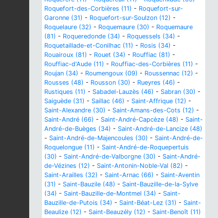
Roquefort-des-Corbières (11)
-
Roquefort-sur-
Garonne (31)
-
Roquefort-sur-Soulzon (12)
-
Roquelaure (32)
-
Roquemaure (30)
-
Roquemaure
(81)
-
Roqueredonde (34)
-
Roquessels (34)
-
Roquetaillade-et-Conilhac (11)
-
Rosis (34)
-
Rouairoux (81)
-
Rouet (34)
-
Rouffiac (81)
-
Rouffiac-d'Aude (11)
-
Rouffiac-des-Corbières (11)
-
Roujan (34)
-
Roumengoux (09)
-
Roussennac (12)
-
Rousses (48)
-
Rousson (30)
-
Rueyres (46)
-
Rustiques (11)
-
Sabadel-Lauzès (46)
-
Sabran (30)
-
Saiguède (31)
-
Saillac (46)
-
Saint-Affrique (12)
-
Saint-Alexandre (30)
-
Saint-Amans-des-Cots (12)
-
Saint-André (66)
-
Saint-André-Capcèze (48)
-
Saint-
André-de-Buèges (34)
-
Saint-André-de-Lancize (48)
-
Saint-André-de-Majencoules (30)
-
Saint-André-de-
Roquelongue (11)
-
Saint-André-de-Roquepertuis
(30)
-
Saint-André-de-Valborgne (30)
-
Saint-André-
de-Vézines (12)
-
Saint-Antonin-Noble-Val (82)
-
Saint-Arailles (32)
-
Saint-Arnac (66)
-
Saint-Aventin
(31)
-
Saint-Bauzile (48)
-
Saint-Bauzille-de-la-Sylve
(34)
-
Saint-Bauzille-de-Montmel (34)
-
Saint-
Bauzille-de-Putois (34)
-
Saint-Béat-Lez (31)
-
Saint-
Beaulize (12)
-
Saint-Beauzély (12)
-
Saint-Benoît (11)