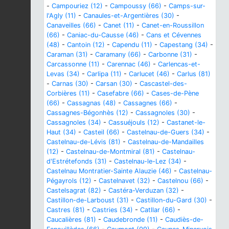
-
Campouriez (12)
-
Campoussy (66)
-
Camps-sur-
l'Agly (11)
-
Canaules-et-Argentières (30)
-
Canaveilles (66)
-
Canet (11)
-
Canet-en-Roussillon
(66)
-
Caniac-du-Causse (46)
-
Cans et Cévennes
(48)
-
Cantoin (12)
-
Capendu (11)
-
Capestang (34)
-
Caraman (31)
-
Caramany (66)
-
Carbonne (31)
-
Carcassonne (11)
-
Carennac (46)
-
Carlencas-et-
Levas (34)
-
Carlipa (11)
-
Carlucet (46)
-
Carlus (81)
-
Carnas (30)
-
Carsan (30)
-
Cascastel-des-
Corbières (11)
-
Casefabre (66)
-
Cases-de-Pène
(66)
-
Cassagnas (48)
-
Cassagnes (66)
-
Cassagnes-Bégonhès (12)
-
Cassagnoles (30)
-
Cassagnoles (34)
-
Cassuéjouls (12)
-
Castanet-le-
Haut (34)
-
Casteil (66)
-
Castelnau-de-Guers (34)
-
Castelnau-de-Lévis (81)
-
Castelnau-de-Mandailles
(12)
-
Castelnau-de-Montmiral (81)
-
Castelnau-
d'Estrétefonds (31)
-
Castelnau-le-Lez (34)
-
Castelnau Montratier-Sainte Alauzie (46)
-
Castelnau-
Pégayrols (12)
-
Castelnavet (32)
-
Castelnou (66)
-
Castelsagrat (82)
-
Castéra-Verduzan (32)
-
Castillon-de-Larboust (31)
-
Castillon-du-Gard (30)
-
Castres (81)
-
Castries (34)
-
Catllar (66)
-
Caucalières (81)
-
Caudebronde (11)
-
Caudiès-de-