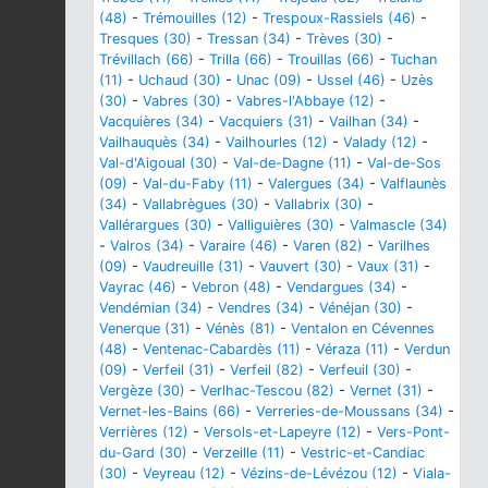
(48)
-
Trémouilles (12)
-
Trespoux-Rassiels (46)
-
Tresques (30)
-
Tressan (34)
-
Trèves (30)
-
Trévillach (66)
-
Trilla (66)
-
Trouillas (66)
-
Tuchan
(11)
-
Uchaud (30)
-
Unac (09)
-
Ussel (46)
-
Uzès
(30)
-
Vabres (30)
-
Vabres-l'Abbaye (12)
-
Vacquières (34)
-
Vacquiers (31)
-
Vailhan (34)
-
Vailhauquès (34)
-
Vailhourles (12)
-
Valady (12)
-
Val-d'Aigoual (30)
-
Val-de-Dagne (11)
-
Val-de-Sos
(09)
-
Val-du-Faby (11)
-
Valergues (34)
-
Valflaunès
(34)
-
Vallabrègues (30)
-
Vallabrix (30)
-
Vallérargues (30)
-
Valliguières (30)
-
Valmascle (34)
-
Valros (34)
-
Varaire (46)
-
Varen (82)
-
Varilhes
(09)
-
Vaudreuille (31)
-
Vauvert (30)
-
Vaux (31)
-
Vayrac (46)
-
Vebron (48)
-
Vendargues (34)
-
Vendémian (34)
-
Vendres (34)
-
Vénéjan (30)
-
Venerque (31)
-
Vénès (81)
-
Ventalon en Cévennes
(48)
-
Ventenac-Cabardès (11)
-
Véraza (11)
-
Verdun
(09)
-
Verfeil (31)
-
Verfeil (82)
-
Verfeuil (30)
-
Vergèze (30)
-
Verlhac-Tescou (82)
-
Vernet (31)
-
Vernet-les-Bains (66)
-
Verreries-de-Moussans (34)
-
Verrières (12)
-
Versols-et-Lapeyre (12)
-
Vers-Pont-
du-Gard (30)
-
Verzeille (11)
-
Vestric-et-Candiac
(30)
-
Veyreau (12)
-
Vézins-de-Lévézou (12)
-
Viala-