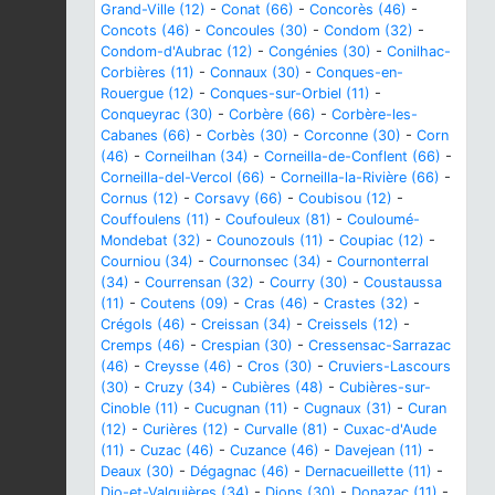
Grand-Ville (12)
-
Conat (66)
-
Concorès (46)
-
Concots (46)
-
Concoules (30)
-
Condom (32)
-
Condom-d'Aubrac (12)
-
Congénies (30)
-
Conilhac-
Corbières (11)
-
Connaux (30)
-
Conques-en-
Rouergue (12)
-
Conques-sur-Orbiel (11)
-
Conqueyrac (30)
-
Corbère (66)
-
Corbère-les-
Cabanes (66)
-
Corbès (30)
-
Corconne (30)
-
Corn
(46)
-
Corneilhan (34)
-
Corneilla-de-Conflent (66)
-
Corneilla-del-Vercol (66)
-
Corneilla-la-Rivière (66)
-
Cornus (12)
-
Corsavy (66)
-
Coubisou (12)
-
Couffoulens (11)
-
Coufouleux (81)
-
Couloumé-
Mondebat (32)
-
Counozouls (11)
-
Coupiac (12)
-
Courniou (34)
-
Cournonsec (34)
-
Cournonterral
(34)
-
Courrensan (32)
-
Courry (30)
-
Coustaussa
(11)
-
Coutens (09)
-
Cras (46)
-
Crastes (32)
-
Crégols (46)
-
Creissan (34)
-
Creissels (12)
-
Cremps (46)
-
Crespian (30)
-
Cressensac-Sarrazac
(46)
-
Creysse (46)
-
Cros (30)
-
Cruviers-Lascours
(30)
-
Cruzy (34)
-
Cubières (48)
-
Cubières-sur-
Cinoble (11)
-
Cucugnan (11)
-
Cugnaux (31)
-
Curan
(12)
-
Curières (12)
-
Curvalle (81)
-
Cuxac-d'Aude
(11)
-
Cuzac (46)
-
Cuzance (46)
-
Davejean (11)
-
Deaux (30)
-
Dégagnac (46)
-
Dernacueillette (11)
-
Dio-et-Valquières (34)
-
Dions (30)
-
Donazac (11)
-