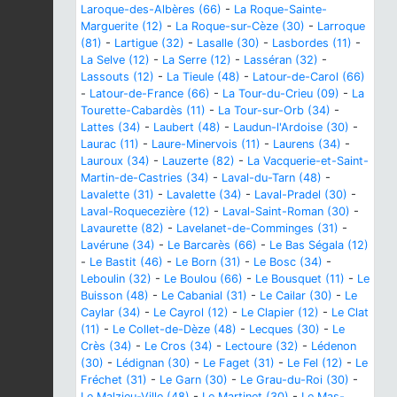
Laroque-des-Albères (66)
-
La Roque-Sainte-
Marguerite (12)
-
La Roque-sur-Cèze (30)
-
Larroque
(81)
-
Lartigue (32)
-
Lasalle (30)
-
Lasbordes (11)
-
La Selve (12)
-
La Serre (12)
-
Lasséran (32)
-
Lassouts (12)
-
La Tieule (48)
-
Latour-de-Carol (66)
-
Latour-de-France (66)
-
La Tour-du-Crieu (09)
-
La
Tourette-Cabardès (11)
-
La Tour-sur-Orb (34)
-
Lattes (34)
-
Laubert (48)
-
Laudun-l'Ardoise (30)
-
Laurac (11)
-
Laure-Minervois (11)
-
Laurens (34)
-
Lauroux (34)
-
Lauzerte (82)
-
La Vacquerie-et-Saint-
Martin-de-Castries (34)
-
Laval-du-Tarn (48)
-
Lavalette (31)
-
Lavalette (34)
-
Laval-Pradel (30)
-
Laval-Roquecezière (12)
-
Laval-Saint-Roman (30)
-
Lavaurette (82)
-
Lavelanet-de-Comminges (31)
-
Lavérune (34)
-
Le Barcarès (66)
-
Le Bas Ségala (12)
-
Le Bastit (46)
-
Le Born (31)
-
Le Bosc (34)
-
Leboulin (32)
-
Le Boulou (66)
-
Le Bousquet (11)
-
Le
Buisson (48)
-
Le Cabanial (31)
-
Le Cailar (30)
-
Le
Caylar (34)
-
Le Cayrol (12)
-
Le Clapier (12)
-
Le Clat
(11)
-
Le Collet-de-Dèze (48)
-
Lecques (30)
-
Le
Crès (34)
-
Le Cros (34)
-
Lectoure (32)
-
Lédenon
(30)
-
Lédignan (30)
-
Le Faget (31)
-
Le Fel (12)
-
Le
Fréchet (31)
-
Le Garn (30)
-
Le Grau-du-Roi (30)
-
Le Malzieu-Ville (48)
-
Le Martinet (30)
-
Le Mas-