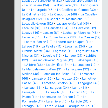
Labastide-Saint-Pierre (82)
-
Labessière-Candeil (81)
-
La Boissière (34)
-
La Bruguière (30)
-
Labruguière
(81)
-
Laburgade (46)
-
La Cadière-et-Cambo (30)
-
La Calmette (30)
-
La Canourgue (48)
-
La Capelle-
Balaguier (12)
-
La Capelle-et-Masmolène (30)
-
Lacapelle-Livron (82)
-
Lacapelle-Marival (46)
-
Lacaune (81)
-
La Caunette (34)
-
La Cavalerie (12)
-
Lacave (46)
-
Lacaze (81)
-
Lachamp-Ribennes (48)
-
Lacoste (34)
-
La Couvertoirade (12)
-
La Cresse (12)
-
Lacroix-Barrez (12)
-
Ladern-sur-Lauquet (11)
-
Lafage (11)
-
La Fajolle (11)
-
Lagamas (34)
-
La
Grande-Motte (34)
-
Lagrasse (11)
-
Lagraulet-Saint-
Nicolas (31)
-
Laguiole (12)
-
Lahage (31)
-
Lahitte
(32)
-
Laissac-Sévérac l'Église (12)
-
Lalbenque (46)
-
L'Albère (66)
-
La Livinière (34)
-
La Loubière (12)
-
La Magdelaine-sur-Tarn (31)
-
Lamaguère (32)
-
La
Malène (48)
-
Lamalou-les-Bains (34)
-
Lamanère
(66)
-
Lamazère (32)
-
Lamelouze (30)
-
Lamothe-
Cassel (46)
-
Lamothe-Fénelon (46)
-
Langogne (48)
-
Lansac (66)
-
Lansargues (34)
-
Lanta (31)
-
Lanuéjols (30)
-
Lanuéjols (48)
-
Lanzac (46)
-
La
Palme (11)
-
Lapanouse-de-Cernon (12)
-
La
Pomarède (11)
-
Laramière (46)
-
Laréole (31)
-
Larnagol (46)
-
Laroque (34)
-
Laroque-de-Fa (11)
-