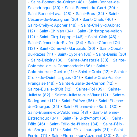
-
Saint-Bonnet-de-Chirac (48)
-
Saint-Bonnet-de-
Salendrinque (30)
-
Saint-Bonnet-du-Gard (30)
-
Saint Bonnet-Laval (48)
-
Saint-Brès (34)
-
Saint-
Césaire-de-Gauzignan (30)
-
Saint-Chels (46)
-
Saint-Chély-d'Apcher (48)
-
Saint-Chély-d'Aubrac
(12)
-
Saint-Chinian (34)
-
Saint-Christophe-Vallon
(12)
-
Saint-Cirq-Lapopie (46)
-
Saint-Clair (46)
-
Saint-Clément-de-Rivière (34)
-
Saint-Côme-d'Olt
(12)
-
Saint-Côme-et-Maruéjols (30)
-
Saint-Couat-
du-Razès (11)
-
Saint-Cyprien (66)
-
Saint-Denis (30)
-
Saint-Dézéry (30)
-
Sainte-Anastasie (30)
-
Sainte-
Colombe-de-la-Commanderie (66)
-
Sainte-
Colombe-sur-Guette (11)
-
Sainte-Croix (12)
-
Sainte-
Croix-de-Quintillargues (34)
-
Sainte-Croix-Vallée-
Française (48)
-
Sainte-Eulalie-de-Cernon (12)
-
Sainte-Eulalie-d'Olt (12)
-
Sainte-Foi (09)
-
Sainte-
Juliette (82)
-
Sainte-Juliette-sur-Viaur (12)
-
Sainte-
Radegonde (12)
-
Saint-Estève (66)
-
Saint-Étienne-
de-Gourgas (34)
-
Saint-Étienne-des-Sorts (30)
-
Saint-Étienne-du-Valdonnez (48)
-
Saint-Étienne-
Estréchoux (34)
-
Saint-Féliu-d'Amont (66)
-
Saint-
Félix (46)
-
Saint-Félix-de-l'Héras (34)
-
Saint-Félix-
de-Sorgues (12)
-
Saint-Félix-Lauragais (31)
-
Saint-
Ferriol (11)
-
Saint-Florent-sur-Auzonnet (30)
-
Saint-