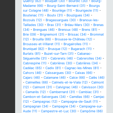
Quercy (82)
-
Bouquet (30)
-
Bourdic (30)
-
Bourg-
Madame (66)
-
Bourg-Saint-Bernard (31)
-
Bourgs
sur Colagne (48)
-
Bouriège (11)
-
Bourigeole (11)
-
Boutenac (11)
-
Boutx (31)
-
Bouzigues (34)
-
Bozouls (12)
-
Bragassargues (30)
-
Branoux-les-
Taillades (30)
-
Brax (31)
-
Bréau-Mars (30)
-
Brenas
(34)
-
Brengues (46)
-
Brenoux (48)
-
Brens (81)
-
Brie (09)
-
Brignemont (31)
-
Brissac (34)
-
Brommat
(12)
-
Brouilla (66)
-
Brousse-le-Château (12)
-
Brousses-et-Villaret (11)
-
Brugairolles (11)
-
Bruniquel (82)
-
Brusque (12)
-
Bugarach (11)
-
Burlats (81)
-
Buzet-sur-Tarn (31)
-
Cabanac-
Séguenville (31)
-
Cabrerets (46)
-
Cabrerolles (34)
-
Cabrespine (11)
-
Cabrières (30)
-
Cabrières (34)
-
Cadéac (65)
-
Cadix (81)
-
Cagnac-les-Mines (81)
-
Cahors (46)
-
Caissargues (30)
-
Caixas (66)
-
Cajarc (46)
-
Calamane (46)
-
Calce (66)
-
Calès (46)
-
Calmeilles (66)
-
Calmels-et-le-Viala (12)
-
Calmont
(12)
-
Calmont (31)
-
Calvignac (46)
-
Calvisson (30)
-
Camarès (12)
-
Cambernard (31)
-
Cambiac (31)
-
Cambon-et-Salvergues (34)
-
Camélas (66)
-
Camjac
(12)
-
Campagnac (12)
-
Campagna-de-Sault (11)
-
Campagnan (34)
-
Campagne (34)
-
Campagne-sur-
Aude (11)
-
Campestre-et-Luc (30)
-
Campôme (66)