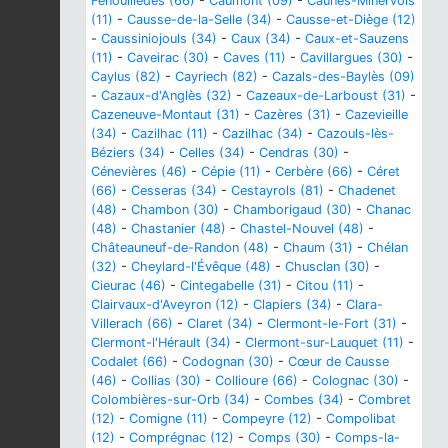
Fenouillèdes (66)
-
Caumont (09)
-
Caunes-Minervois
(11)
-
Causse-de-la-Selle (34)
-
Causse-et-Diège (12)
-
Caussiniojouls (34)
-
Caux (34)
-
Caux-et-Sauzens
(11)
-
Caveirac (30)
-
Caves (11)
-
Cavillargues (30)
-
Caylus (82)
-
Cayriech (82)
-
Cazals-des-Baylès (09)
-
Cazaux-d'Anglès (32)
-
Cazeaux-de-Larboust (31)
-
Cazeneuve-Montaut (31)
-
Cazères (31)
-
Cazevieille
(34)
-
Cazilhac (11)
-
Cazilhac (34)
-
Cazouls-lès-
Béziers (34)
-
Celles (34)
-
Cendras (30)
-
Cénevières (46)
-
Cépie (11)
-
Cerbère (66)
-
Céret
(66)
-
Cesseras (34)
-
Cestayrols (81)
-
Chadenet
(48)
-
Chambon (30)
-
Chamborigaud (30)
-
Chanac
(48)
-
Chastanier (48)
-
Chastel-Nouvel (48)
-
Châteauneuf-de-Randon (48)
-
Chaum (31)
-
Chélan
(32)
-
Cheylard-l'Évêque (48)
-
Chusclan (30)
-
Cieurac (46)
-
Cintegabelle (31)
-
Citou (11)
-
Clairvaux-d'Aveyron (12)
-
Clapiers (34)
-
Clara-
Villerach (66)
-
Claret (34)
-
Clermont-le-Fort (31)
-
Clermont-l'Hérault (34)
-
Clermont-sur-Lauquet (11)
-
Codalet (66)
-
Codognan (30)
-
Cœur de Causse
(46)
-
Collias (30)
-
Collioure (66)
-
Colognac (30)
-
Colombières-sur-Orb (34)
-
Combes (34)
-
Combret
(12)
-
Comigne (11)
-
Compeyre (12)
-
Compolibat
(12)
-
Comprégnac (12)
-
Comps (30)
-
Comps-la-