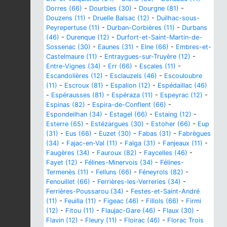
Dorres (66)
-
Dourbies (30)
-
Dourgne (81)
-
Douzens (11)
-
Druelle Balsac (12)
-
Duilhac-sous-
Peyrepertuse (11)
-
Durban-Corbières (11)
-
Durbans
(46)
-
Durenque (12)
-
Durfort-et-Saint-Martin-de-
Sossenac (30)
-
Eaunes (31)
-
Elne (66)
-
Embres-et-
Castelmaure (11)
-
Entraygues-sur-Truyère (12)
-
Entre-Vignes (34)
-
Err (66)
-
Escales (11)
-
Escandolières (12)
-
Esclauzels (46)
-
Escouloubre
(11)
-
Escroux (81)
-
Espalion (12)
-
Espédaillac (46)
-
Espérausses (81)
-
Espéraza (11)
-
Espeyrac (12)
-
Espinas (82)
-
Espira-de-Conflent (66)
-
Espondeilhan (34)
-
Estagel (66)
-
Estaing (12)
-
Esterre (65)
-
Estézargues (30)
-
Estoher (66)
-
Eup
(31)
-
Eus (66)
-
Euzet (30)
-
Fabas (31)
-
Fabrègues
(34)
-
Fajac-en-Val (11)
-
Falga (31)
-
Fanjeaux (11)
-
Faugères (34)
-
Fauroux (82)
-
Faycelles (46)
-
Fayet (12)
-
Félines-Minervois (34)
-
Félines-
Termenès (11)
-
Felluns (66)
-
Féneyrols (82)
-
Fenouillet (66)
-
Ferrières-les-Verreries (34)
-
Ferrières-Poussarou (34)
-
Festes-et-Saint-André
(11)
-
Feuilla (11)
-
Figeac (46)
-
Fillols (66)
-
Firmi
(12)
-
Fitou (11)
-
Flaujac-Gare (46)
-
Flaux (30)
-
Flavin (12)
-
Fleury (11)
-
Floirac (46)
-
Florac Trois