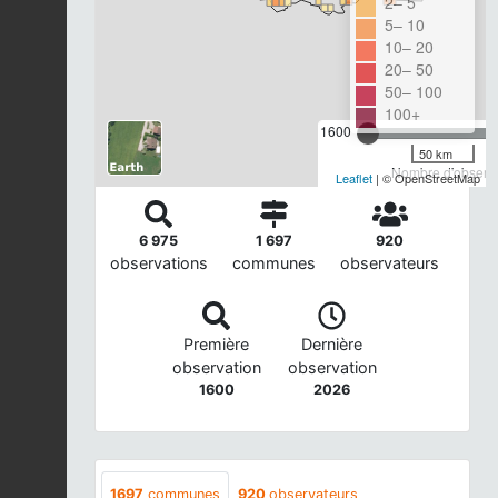
2– 5
5– 10
10– 20
20– 50
50– 100
100+
1600
50 km
Nombre d'observa
Leaflet
| © OpenStreetMap
6 975
1 697
920
observations
communes
observateurs
Première
Dernière
observation
observation
1600
2026
1697
communes
920
observateurs