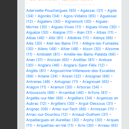
Adervielle-Pouchergues (65)
-
Agassac (31)
-
Agde
(34)
-
Agonès (34)
-
Agos-Vidalos (65)
-
Aguessac
(12)
-
Aigaliers (30)
-
Aigremont (30)
-
Aigues-
Mortes (30)
-
Aigues-Vives (11)
-
Aigues-Vives (30)
-
Aiguèze (30)
-
Alaigne (11)
-
Alan (31)
-
Albas (11)
-
Albas (46)
-
Albi (81)
-
Albières (11)
-
Alénya (66)
-
Alès (30)
-
Alet-les-Bains (11)
-
Allègre-les-Fumades
(30)
-
Allenc (48)
-
Altier (48)
-
Alzon (30)
-
Alzonne
(11)
-
Ambialet (81)
-
Amélie-les-Bains-Palalda (66)
-
Anan (31)
-
Ancizan (65)
-
Andillac (81)
-
Anduze
(30)
-
Anglars (46)
-
Anglars-Saint-Félix (12)
-
Anglès (81)
-
Angoustrine-Villeneuve-des-Escaldes
(66)
-
Aniane (34)
-
Ansan (32)
-
Ansignan (66)
-
Antrenas (48)
-
Antugnac (11)
-
Aragnouet (65)
-
Aragon (11)
-
Aramon (30)
-
Arboras (34)
-
Arboussols (66)
-
Arcambal (46)
-
Arfons (81)
-
Argelès-sur-Mer (66)
-
Argelliers (34)
-
Argences en
Aubrac (12)
-
Argilliers (30)
-
Argut-Dessous (31)
-
Arignac (09)
-
Arles-sur-Tech (66)
-
Armissan (11)
-
Arnac-sur-Dourdou (12)
-
Arnaud-Guilhem (31)
-
Arpaillargues-et-Aureillac (30)
-
Arphy (30)
-
Arques
(11)
-
Arquettes-en-Val (11)
-
Arre (30)
-
Arreau (65)