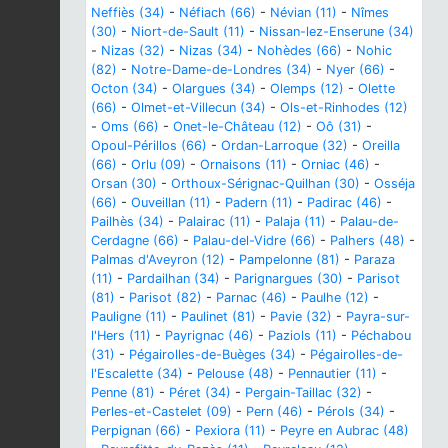
Neffiès (34)
-
Néfiach (66)
-
Névian (11)
-
Nîmes
(30)
-
Niort-de-Sault (11)
-
Nissan-lez-Enserune (34)
-
Nizas (32)
-
Nizas (34)
-
Nohèdes (66)
-
Nohic
(82)
-
Notre-Dame-de-Londres (34)
-
Nyer (66)
-
Octon (34)
-
Olargues (34)
-
Olemps (12)
-
Olette
(66)
-
Olmet-et-Villecun (34)
-
Ols-et-Rinhodes (12)
-
Oms (66)
-
Onet-le-Château (12)
-
Oô (31)
-
Opoul-Périllos (66)
-
Ordan-Larroque (32)
-
Oreilla
(66)
-
Orlu (09)
-
Ornaisons (11)
-
Orniac (46)
-
Orsan (30)
-
Orthoux-Sérignac-Quilhan (30)
-
Osséja
(66)
-
Ouveillan (11)
-
Padern (11)
-
Padirac (46)
-
Pailhès (34)
-
Palairac (11)
-
Palaja (11)
-
Palau-de-
Cerdagne (66)
-
Palau-del-Vidre (66)
-
Palhers (48)
-
Palmas d'Aveyron (12)
-
Pampelonne (81)
-
Paraza
(11)
-
Pardailhan (34)
-
Parignargues (30)
-
Parisot
(81)
-
Parisot (82)
-
Parnac (46)
-
Paulhe (12)
-
Pauligne (11)
-
Paulinet (81)
-
Pavie (32)
-
Payra-sur-
l'Hers (11)
-
Payrignac (46)
-
Paziols (11)
-
Péchabou
(31)
-
Pégairolles-de-Buèges (34)
-
Pégairolles-de-
l'Escalette (34)
-
Pelouse (48)
-
Pennautier (11)
-
Penne (81)
-
Péret (34)
-
Pergain-Taillac (32)
-
Perles-et-Castelet (09)
-
Pern (46)
-
Pérols (34)
-
Perpignan (66)
-
Pexiora (11)
-
Peyre en Aubrac (48)