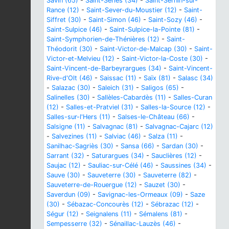
Savin (65)
-
Saint-Sériès (34)
-
Saint-Sernin-sur-
Rance (12)
-
Saint-Sever-du-Moustier (12)
-
Saint-
Siffret (30)
-
Saint-Simon (46)
-
Saint-Sozy (46)
-
Saint-Sulpice (46)
-
Saint-Sulpice-la-Pointe (81)
-
Saint-Symphorien-de-Thénières (12)
-
Saint-
Théodorit (30)
-
Saint-Victor-de-Malcap (30)
-
Saint-
Victor-et-Melvieu (12)
-
Saint-Victor-la-Coste (30)
-
Saint-Vincent-de-Barbeyrargues (34)
-
Saint-Vincent-
Rive-d'Olt (46)
-
Saissac (11)
-
Saïx (81)
-
Salasc (34)
-
Salazac (30)
-
Saleich (31)
-
Saligos (65)
-
Salinelles (30)
-
Sallèles-Cabardès (11)
-
Salles-Curan
(12)
-
Salles-et-Pratviel (31)
-
Salles-la-Source (12)
-
Salles-sur-l'Hers (11)
-
Salses-le-Château (66)
-
Salsigne (11)
-
Salvagnac (81)
-
Salvagnac-Cajarc (12)
-
Salvezines (11)
-
Salviac (46)
-
Salza (11)
-
Sanilhac-Sagriès (30)
-
Sansa (66)
-
Sardan (30)
-
Sarrant (32)
-
Saturargues (34)
-
Sauclières (12)
-
Saujac (12)
-
Sauliac-sur-Célé (46)
-
Saussines (34)
-
Sauve (30)
-
Sauveterre (30)
-
Sauveterre (82)
-
Sauveterre-de-Rouergue (12)
-
Sauzet (30)
-
Saverdun (09)
-
Savignac-les-Ormeaux (09)
-
Saze
(30)
-
Sébazac-Concourès (12)
-
Sébrazac (12)
-
Ségur (12)
-
Seignalens (11)
-
Sémalens (81)
-
Sempesserre (32)
-
Sénaillac-Lauzès (46)
-