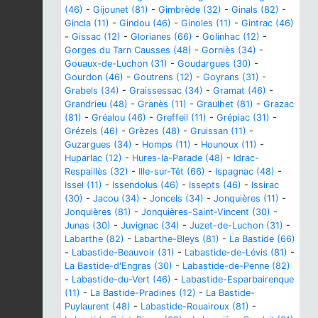
(46)
-
Gijounet (81)
-
Gimbrède (32)
-
Ginals (82)
-
Gincla (11)
-
Gindou (46)
-
Ginoles (11)
-
Gintrac (46)
-
Gissac (12)
-
Glorianes (66)
-
Golinhac (12)
-
Gorges du Tarn Causses (48)
-
Gorniès (34)
-
Gouaux-de-Luchon (31)
-
Goudargues (30)
-
Gourdon (46)
-
Goutrens (12)
-
Goyrans (31)
-
Grabels (34)
-
Graissessac (34)
-
Gramat (46)
-
Grandrieu (48)
-
Granès (11)
-
Graulhet (81)
-
Grazac
(81)
-
Gréalou (46)
-
Greffeil (11)
-
Grépiac (31)
-
Grézels (46)
-
Grèzes (48)
-
Gruissan (11)
-
Guzargues (34)
-
Homps (11)
-
Hounoux (11)
-
Huparlac (12)
-
Hures-la-Parade (48)
-
Idrac-
Respaillès (32)
-
Ille-sur-Têt (66)
-
Ispagnac (48)
-
Issel (11)
-
Issendolus (46)
-
Issepts (46)
-
Issirac
(30)
-
Jacou (34)
-
Joncels (34)
-
Jonquières (11)
-
Jonquières (81)
-
Jonquières-Saint-Vincent (30)
-
Junas (30)
-
Juvignac (34)
-
Juzet-de-Luchon (31)
-
Labarthe (82)
-
Labarthe-Bleys (81)
-
La Bastide (66)
-
Labastide-Beauvoir (31)
-
Labastide-de-Lévis (81)
-
La Bastide-d'Engras (30)
-
Labastide-de-Penne (82)
-
Labastide-du-Vert (46)
-
Labastide-Esparbairenque
(11)
-
La Bastide-Pradines (12)
-
La Bastide-
Puylaurent (48)
-
Labastide-Rouairoux (81)
-