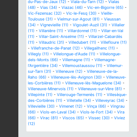
du-Pas-de-Jaux (12)
-
Viala-du-Tarn (12)
-
Vialas
(48)
-
Vias (34)
-
Viazac (46)
-
Vic-en-Bigorre (65)
-
Vic-Fezensac (32)
-
Vic-le-Fesq (30)
-
Vieille-
Toulouse (31)
-
Vielmur-sur-Agout (81)
-
Vieussan
(34)
-
Vignevieille (11)
-
Vigoulet-Auzil (31)
-
Villalier
(11)
-
Villanière (11)
-
Villardonnel (11)
-
Villar-en-Val
(11)
-
Villar-Saint-Anselme (11)
-
Villarzel-Cabardès
(11)
-
Villaudric (31)
-
Villedubert (11)
-
Villefloure (11)
-
Villefranche-de-Panat (12)
-
Villegailhenc (11)
-
Villegly (11)
-
Villelongue-d'Aude (11)
-
Villelongue-
dels-Monts (66)
-
Villemagne (11)
-
Villemagne-
l'Argentière (34)
-
Villemoustaussou (11)
-
Villemur-
sur-Tarn (31)
-
Villeneuve (12)
-
Villeneuve-de-la-
Raho (66)
-
Villeneuve-lès-Avignon (30)
-
Villeneuve-
les-Corbières (11)
-
Villeneuve-lès-Maguelone (34)
-
Villeneuve-Minervois (11)
-
Villeneuve-sur-Vère (81)
-
Villepinte (11)
-
Villerouge-Termenès (11)
-
Villesèque-
des-Corbières (11)
-
Villetelle (34)
-
Villeveyrac (34)
-
Villevieille (30)
-
Vimenet (12)
-
Vinça (66)
-
Vingrau
(66)
-
Viols-en-Laval (34)
-
Viols-le-Fort (34)
-
Vira
(66)
-
Virac (81)
-
Viscos (65)
-
Vissec (30)
-
Viviez
(12)