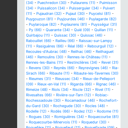
(34)
-
Puechredon (30)
-
Puilaurens (11)
-
Puimisson
(34)
-
Puissalicon (34)
-
Puisserguier (34)
-
Puivert
(11)
-
Pujaudran (32)
-
Pujaut (30)
-
Puycelsi (81)
-
Puygouzon (81)
-
Puyjourdes (46)
-
Puylagarde (82)
-
Puylaroque (82)
-
Puylaurens (81)
-
Puysségur (31)
-
Py (66)
-
Quarante (34)
-
Quié (09)
-
Quillan (11)
-
Quirbajou (11)
-
Quissac (30)
-
Quissac (46)
-
Rabouillet (66)
-
Railleu (66)
-
Raissac-sur-Lampy
(11)
-
Rasiguères (66)
-
Réal (66)
-
Rebourguil (12)
-
Recoules-d'Aubrac (48)
-
Reilhac (46)
-
Reilhaguet
(46)
-
Remoulins (30)
-
Rennes-le-Château (11)
-
Rennes-les-Bains (11)
-
Restinclières (34)
-
Revel (31)
-
Revens (30)
-
Reynès (66)
-
Reyrevignes (46)
-
Ria-
Sirach (66)
-
Ribaute (11)
-
Ribaute-les-Tavernes (30)
-
Rieumes (31)
-
Rieussec (34)
-
Rieux-de-Pelleport
(09)
-
Rieux-en-Val (11)
-
Rigarda (66)
-
Rignac (46)
-
Rimeize (48)
-
Riols (34)
-
Riscle (32)
-
Rivel (11)
-
Rivesaltes (66)
-
Rivière-sur-Tarn (12)
-
Robiac-
Rochessadoule (30)
-
Rocamadour (46)
-
Rochefort-
du-Gard (30)
-
Rochegude (30)
-
Rocles (48)
-
Rodelle (12)
-
Rodès (66)
-
Rodez (12)
-
Rodome (11)
-
Rogues (30)
-
Romiguières (34)
-
Roquecourbe (81)
-
Roquecourbe-Minervois (11)
-
Roquedur (30)
-
Roquefère (11)
-
Roquefeuil (11)
-
Roquefixade (09)
-