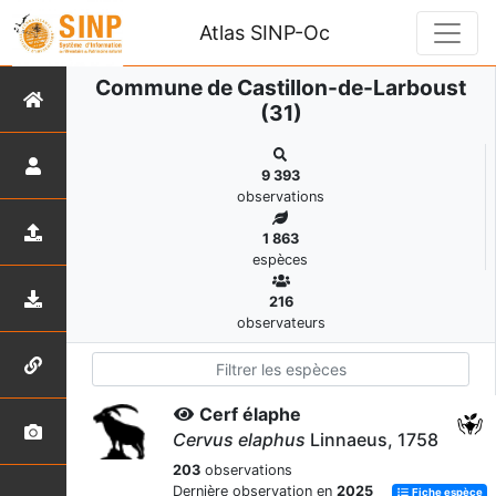
Atlas SINP-Oc
Commune de Castillon-de-Larboust
(31)
9 393
observations
1 863
espèces
216
observateurs
Cerf élaphe
Cervus elaphus
Linnaeus, 1758
203
observations
Dernière observation en
2025
Fiche espèce