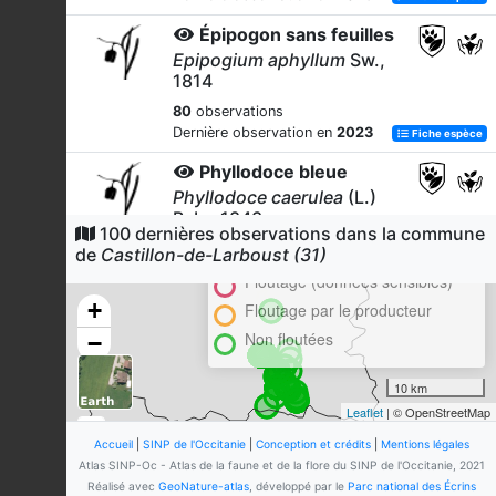
Épipogon sans feuilles
Epipogium aphyllum
Sw.,
1814
80
observations
Dernière observation en
2023
Fiche espèce
Phyllodoce bleue
Phyllodoce caerulea
(L.)
Bab., 1843
Cluster
100 dernières observations dans la commune
62
observations
En attente de validation régionale
de
Castillon-de-Larboust (31)
Dernière observation en
2023
Fiche espèce
Floutage (données sensibles)
+
Isard
Floutage par le producteur
Rupicapra pyrenaica
Bonaparte,
Non floutées
−
1845
54
observations
10 km
Dernière observation en
2024
Fiche espèce
Leaflet
| © OpenStreetMap
Dactylorhize maculé
Accueil
|
SINP de l'Occitanie
|
Conception et crédits
|
Mentions légales
Atlas SINP-Oc - Atlas de la faune et de la flore du SINP de l'Occitanie, 2021
Dactylorhiza maculata
(L.) Soó,
Réalisé avec
GeoNature-atlas
, développé par le
Parc national des Écrins
1962