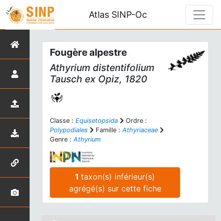
Atlas SINP-Oc
Fougère alpestre
Athyrium distentifolium
Tausch ex Opiz, 1820
Classe :
Equisetopsida
Ordre :
Polypodiales
Famille :
Athyriaceae
Genre :
Athyrium
1
taxon(s) inférieur(s)
agrégé(s) sur cette fiche