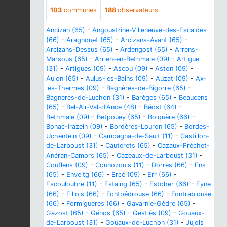
103
communes
188
observateurs
Ancizan (65)
-
Angoustrine-Villeneuve-des-Escaldes
(66)
-
Aragnouet (65)
-
Arcizans-Avant (65)
-
Arcizans-Dessus (65)
-
Ardengost (65)
-
Arrens-
Marsous (65)
-
Arrien-en-Bethmale (09)
-
Artigue
(31)
-
Artigues (09)
-
Ascou (09)
-
Aston (09)
-
Aulon (65)
-
Aulus-les-Bains (09)
-
Auzat (09)
-
Ax-
les-Thermes (09)
-
Bagnères-de-Bigorre (65)
-
Bagnères-de-Luchon (31)
-
Barèges (65)
-
Beaucens
(65)
-
Bel-Air-Val-d'Ance (48)
-
Béost (64)
-
Bethmale (09)
-
Betpouey (65)
-
Bolquère (66)
-
Bonac-Irazein (09)
-
Bordères-Louron (65)
-
Bordes-
Uchentein (09)
-
Campagna-de-Sault (11)
-
Castillon-
de-Larboust (31)
-
Cauterets (65)
-
Cazaux-Fréchet-
Anéran-Camors (65)
-
Cazeaux-de-Larboust (31)
-
Couflens (09)
-
Counozouls (11)
-
Dorres (66)
-
Ens
(65)
-
Enveitg (66)
-
Ercé (09)
-
Err (66)
-
Escouloubre (11)
-
Estaing (65)
-
Estoher (66)
-
Eyne
(66)
-
Fillols (66)
-
Fontpédrouse (66)
-
Fontrabiouse
(66)
-
Formiguères (66)
-
Gavarnie-Gèdre (65)
-
Gazost (65)
-
Génos (65)
-
Gestiès (09)
-
Gouaux-
de-Larboust (31)
-
Gouaux-de-Luchon (31)
-
Jujols