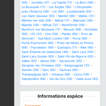
(66)
-
Jurvielle (31)
-
La Fajolle (11)
-
Le Born (48)
-
Le Bousquet (11)
-
Les Angles (66)
-
L'Hospitalet-
près-l'Andorre (09)
-
Llo (66)
-
Loudenvielle (65)
-
Luz-Saint-Sauveur (65)
-
Mantet (66)
-
Melles (31)
-
Mérens-les-Vals (09)
-
Mérial (11)
-
Meyrueis (48)
-
Mijanès (09)
-
Milhas (31)
-
Montferrier (09)
-
Montfort-sur-Boulzane (11)
-
Mosset (66)
-
Nohèdes
(66)
-
Oô (31)
-
Orlu (09)
-
Planès (66)
-
Pont de
Montvert - Sud Mont Lozère (48)
-
Porta (66)
-
Porté-Puymorens (66)
-
Prats-de-Mollo-la-Preste
(66)
-
Puyvalador (66)
-
Quirbajou (11)
-
Réal (66)
-
Saint-Étienne-du-Valdonnez (48)
-
Saint-Lary (09)
-
Saint-Lary-Soulan (65)
-
Saint-Pé-de-Bigorre (65)
-
Salles (65)
-
Sansa (66)
-
Sarrancolin (65)
-
Savignac-les-Ormeaux (09)
-
Sengouagnet (31)
-
Sentein (09)
-
Sers (65)
-
Taurinya (66)
-
Tramezaïgues (65)
-
Urbanya (66)
-
Ustou (09)
-
Valcebollère (66)
-
Val-de-Sos (09)
-
Vielle-Aure (65)
Informations espèce
Synonymes