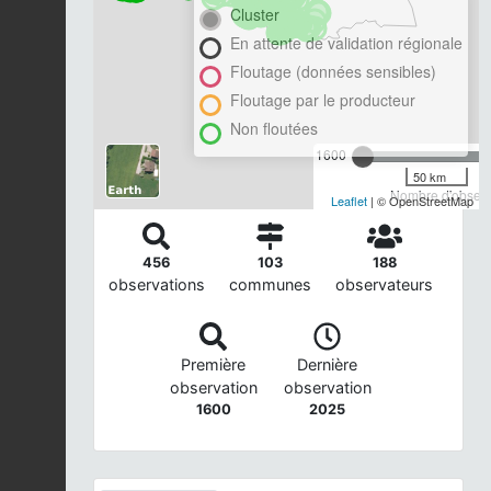
Cluster
En attente de validation régionale
Floutage (données sensibles)
Floutage par le producteur
Non floutées
1600
50 km
Nombre d'observa
Leaflet
| © OpenStreetMap
456
103
188
observations
communes
observateurs
Première
Dernière
observation
observation
1600
2025