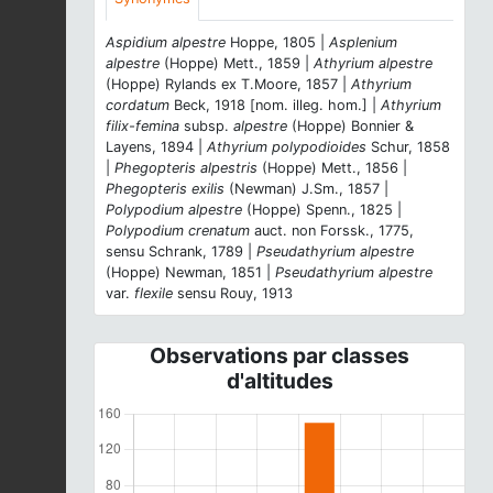
Aspidium alpestre
Hoppe, 1805 |
Asplenium
alpestre
(Hoppe) Mett., 1859 |
Athyrium alpestre
(Hoppe) Rylands ex T.Moore, 1857 |
Athyrium
cordatum
Beck, 1918 [nom. illeg. hom.] |
Athyrium
filix-femina
subsp.
alpestre
(Hoppe) Bonnier &
Layens, 1894 |
Athyrium polypodioides
Schur, 1858
|
Phegopteris alpestris
(Hoppe) Mett., 1856 |
Phegopteris exilis
(Newman) J.Sm., 1857 |
Polypodium alpestre
(Hoppe) Spenn., 1825 |
Polypodium crenatum
auct. non Forssk., 1775,
sensu Schrank, 1789 |
Pseudathyrium alpestre
(Hoppe) Newman, 1851 |
Pseudathyrium alpestre
var.
flexile
sensu Rouy, 1913
Observations par classes
d'altitudes