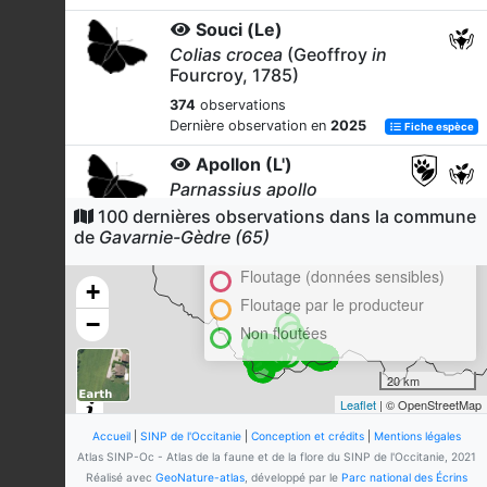
Souci (Le)
Colias crocea
(Geoffroy
in
Fourcroy, 1785)
374
observations
Dernière observation en
2025
Fiche espèce
Apollon (L')
Parnassius apollo
(Linnaeus, 1758)
100 dernières observations dans la commune
Cluster
de
Gavarnie-Gèdre (65)
326
observations
En attente de validation régionale
Dernière observation en
2025
Fiche espèce
Floutage (données sensibles)
+
Petite Tortue (La)
Floutage par le producteur
−
Aglais urticae
(Linnaeus, 1758)
Non floutées
293
observations
Dernière observation en
2024
Fiche espèce
20 km
Leaflet
| © OpenStreetMap
Moiré des Fétuques (Le)
Erebia meolans
(Prunner, 1798)
Accueil
|
SINP de l'Occitanie
|
Conception et crédits
|
Mentions légales
Atlas SINP-Oc - Atlas de la faune et de la flore du SINP de l'Occitanie, 2021
293
observations
Réalisé avec
GeoNature-atlas
, développé par le
Parc national des Écrins