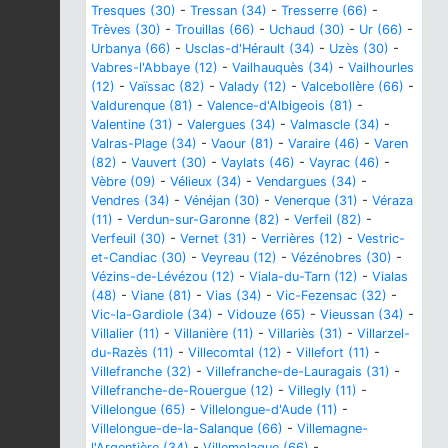
Tresques (30)
-
Tressan (34)
-
Tresserre (66)
-
Trèves (30)
-
Trouillas (66)
-
Uchaud (30)
-
Ur (66)
-
Urbanya (66)
-
Usclas-d'Hérault (34)
-
Uzès (30)
-
Vabres-l'Abbaye (12)
-
Vailhauquès (34)
-
Vailhourles
(12)
-
Vaïssac (82)
-
Valady (12)
-
Valcebollère (66)
-
Valdurenque (81)
-
Valence-d'Albigeois (81)
-
Valentine (31)
-
Valergues (34)
-
Valmascle (34)
-
Valras-Plage (34)
-
Vaour (81)
-
Varaire (46)
-
Varen
(82)
-
Vauvert (30)
-
Vaylats (46)
-
Vayrac (46)
-
Vèbre (09)
-
Vélieux (34)
-
Vendargues (34)
-
Vendres (34)
-
Vénéjan (30)
-
Venerque (31)
-
Véraza
(11)
-
Verdun-sur-Garonne (82)
-
Verfeil (82)
-
Verfeuil (30)
-
Vernet (31)
-
Verrières (12)
-
Vestric-
et-Candiac (30)
-
Veyreau (12)
-
Vézénobres (30)
-
Vézins-de-Lévézou (12)
-
Viala-du-Tarn (12)
-
Vialas
(48)
-
Viane (81)
-
Vias (34)
-
Vic-Fezensac (32)
-
Vic-la-Gardiole (34)
-
Vidouze (65)
-
Vieussan (34)
-
Villalier (11)
-
Villanière (11)
-
Villariès (31)
-
Villarzel-
du-Razès (11)
-
Villecomtal (12)
-
Villefort (11)
-
Villefranche (32)
-
Villefranche-de-Lauragais (31)
-
Villefranche-de-Rouergue (12)
-
Villegly (11)
-
Villelongue (65)
-
Villelongue-d'Aude (11)
-
Villelongue-de-la-Salanque (66)
-
Villemagne-
l'Argentière (34)
-
Villemolaque (66)
-