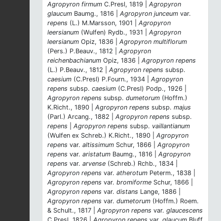
Agropyron firmum
C.Presl, 1819 |
Agropyron
glaucum
Baumg., 1816 |
Agropyron junceum
var.
repens
(L.) M.Marsson, 1901 |
Agropyron
leersianum
(Wulfen) Rydb., 1931 |
Agropyron
leersianum
Opiz, 1836 |
Agropyron multiflorum
(Pers.) P.Beauv., 1812 |
Agropyron
reichenbachianum
Opiz, 1836 |
Agropyron repens
(L.) P.Beauv., 1812 |
Agropyron repens
subsp.
caesium
(C.Presl) P.Fourn., 1934 |
Agropyron
repens
subsp.
caesium
(C.Presl) Podp., 1926 |
Agropyron repens
subsp.
dumetorum
(Hoffm.)
K.Richt., 1890 |
Agropyron repens
subsp.
majus
(Parl.) Arcang., 1882 |
Agropyron repens
subsp.
repens
|
Agropyron repens
subsp.
vaillantianum
(Wulfen ex Schreb.) K.Richt., 1890 |
Agropyron
repens
var.
altissimum
Schur, 1866 |
Agropyron
repens
var.
aristatum
Baumg., 1816 |
Agropyron
repens
var.
arvense
(Schreb.) Rchb., 1834 |
Agropyron repens
var.
atherotum
Peterm., 1838 |
Agropyron repens
var.
bromiforme
Schur, 1866 |
Agropyron repens
var.
distans
Lange, 1886 |
Agropyron repens
var.
dumetorum
(Hoffm.) Roem.
& Schult., 1817 |
Agropyron repens
var.
glaucescens
C.Presl, 1826 |
Agropyron repens
var.
glaucum
Bluff