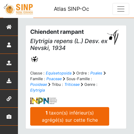
Atlas SINP-Oc
Chiendent rampant
Elytrigia repens
(L.) Desv. ex
Nevski, 1934
Classe :
Equisetopsida
Ordre :
Poales
Famille :
Poaceae
Sous-Famille :
Pooideae
Tribu :
Triticeae
Genre :
Elytrigia
1
taxon(s) inférieur(s)
agrégé(s) sur cette fiche