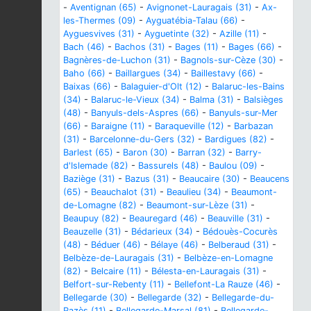
-
Aventignan (65)
-
Avignonet-Lauragais (31)
-
Ax-
les-Thermes (09)
-
Ayguatébia-Talau (66)
-
Ayguesvives (31)
-
Ayguetinte (32)
-
Azille (11)
-
Bach (46)
-
Bachos (31)
-
Bages (11)
-
Bages (66)
-
Bagnères-de-Luchon (31)
-
Bagnols-sur-Cèze (30)
-
Baho (66)
-
Baillargues (34)
-
Baillestavy (66)
-
Baixas (66)
-
Balaguier-d'Olt (12)
-
Balaruc-les-Bains
(34)
-
Balaruc-le-Vieux (34)
-
Balma (31)
-
Balsièges
(48)
-
Banyuls-dels-Aspres (66)
-
Banyuls-sur-Mer
(66)
-
Baraigne (11)
-
Baraqueville (12)
-
Barbazan
(31)
-
Barcelonne-du-Gers (32)
-
Bardigues (82)
-
Barlest (65)
-
Baron (30)
-
Barran (32)
-
Barry-
d'Islemade (82)
-
Bassurels (48)
-
Baulou (09)
-
Baziège (31)
-
Bazus (31)
-
Beaucaire (30)
-
Beaucens
(65)
-
Beauchalot (31)
-
Beaulieu (34)
-
Beaumont-
de-Lomagne (82)
-
Beaumont-sur-Lèze (31)
-
Beaupuy (82)
-
Beauregard (46)
-
Beauville (31)
-
Beauzelle (31)
-
Bédarieux (34)
-
Bédouès-Cocurès
(48)
-
Béduer (46)
-
Bélaye (46)
-
Belberaud (31)
-
Belbèze-de-Lauragais (31)
-
Belbèze-en-Lomagne
(82)
-
Belcaire (11)
-
Bélesta-en-Lauragais (31)
-
Belfort-sur-Rebenty (11)
-
Bellefont-La Rauze (46)
-
Bellegarde (30)
-
Bellegarde (32)
-
Bellegarde-du-
Razès (11)
-
Bellegarde-Marsal (81)
-
Bellegarde-