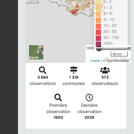
0– 1
1– 2
2– 5
5– 10
10– 20
20– 50
50– 100
100+
1600
50 km
Nombre d'observa
Leaflet
| © OpenStreetMap
3 684
1 319
573
observations
communes
observateurs
Première
Dernière
observation
observation
1600
2026