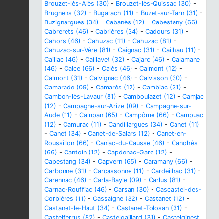
Brouzet-lès-Alès (30)
-
Brouzet-lès-Quissac (30)
-
Brugnens (32)
-
Bugarach (11)
-
Buzet-sur-Tarn (31)
-
Buzignargues (34)
-
Cabanès (12)
-
Cabestany (66)
-
Cabrerets (46)
-
Cabrières (34)
-
Cadours (31)
-
Cahors (46)
-
Cahuzac (11)
-
Cahuzac (81)
-
Cahuzac-sur-Vère (81)
-
Caignac (31)
-
Cailhau (11)
-
Caillac (46)
-
Caillavet (32)
-
Cajarc (46)
-
Calamane
(46)
-
Calce (66)
-
Calès (46)
-
Calmont (12)
-
Calmont (31)
-
Calvignac (46)
-
Calvisson (30)
-
Camarade (09)
-
Camarès (12)
-
Cambiac (31)
-
Cambon-lès-Lavaur (81)
-
Camboulazet (12)
-
Camjac
(12)
-
Campagne-sur-Arize (09)
-
Campagne-sur-
Aude (11)
-
Campan (65)
-
Campôme (66)
-
Campuac
(12)
-
Camurac (11)
-
Candillargues (34)
-
Canet (11)
-
Canet (34)
-
Canet-de-Salars (12)
-
Canet-en-
Roussillon (66)
-
Caniac-du-Causse (46)
-
Canohès
(66)
-
Cantoin (12)
-
Capdenac-Gare (12)
-
Capestang (34)
-
Capvern (65)
-
Caramany (66)
-
Carbonne (31)
-
Carcassonne (11)
-
Cardeilhac (31)
-
Carennac (46)
-
Carla-Bayle (09)
-
Carlus (81)
-
Carnac-Rouffiac (46)
-
Carsan (30)
-
Cascastel-des-
Corbières (11)
-
Cassaigne (32)
-
Castanet (12)
-
Castanet-le-Haut (34)
-
Castanet-Tolosan (31)
-
Castelferrus (82)
-
Castelgaillard (31)
-
Castelginest