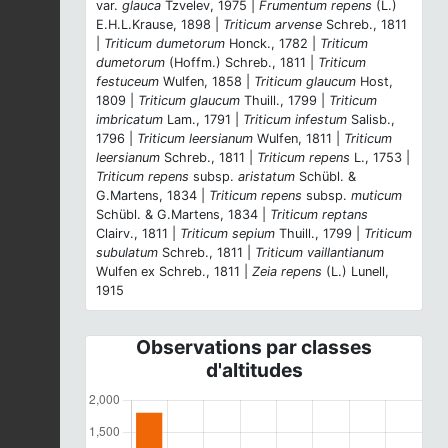
var.
glauca
Tzvelev, 1975 |
Frumentum repens
(L.)
E.H.L.Krause, 1898 |
Triticum arvense
Schreb., 1811
|
Triticum dumetorum
Honck., 1782 |
Triticum
dumetorum
(Hoffm.) Schreb., 1811 |
Triticum
festuceum
Wulfen, 1858 |
Triticum glaucum
Host,
1809 |
Triticum glaucum
Thuill., 1799 |
Triticum
imbricatum
Lam., 1791 |
Triticum infestum
Salisb.,
1796 |
Triticum leersianum
Wulfen, 1811 |
Triticum
leersianum
Schreb., 1811 |
Triticum repens
L., 1753 |
Triticum repens
subsp.
aristatum
Schübl. &
G.Martens, 1834 |
Triticum repens
subsp.
muticum
Schübl. & G.Martens, 1834 |
Triticum reptans
Clairv., 1811 |
Triticum sepium
Thuill., 1799 |
Triticum
subulatum
Schreb., 1811 |
Triticum vaillantianum
Wulfen ex Schreb., 1811 |
Zeia repens
(L.) Lunell,
1915
Observations par classes
d'altitudes