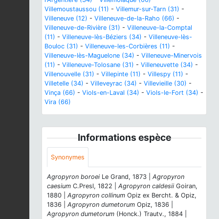
Villemoustaussou (11)
-
Villemur-sur-Tarn (31)
-
Villeneuve (12)
-
Villeneuve-de-la-Raho (66)
-
Villeneuve-de-Rivière (31)
-
Villeneuve-la-Comptal
(11)
-
Villeneuve-lès-Béziers (34)
-
Villeneuve-lès-
Bouloc (31)
-
Villeneuve-les-Corbières (11)
-
Villeneuve-lès-Maguelone (34)
-
Villeneuve-Minervois
(11)
-
Villeneuve-Tolosane (31)
-
Villeneuvette (34)
-
Villenouvelle (31)
-
Villepinte (11)
-
Villespy (11)
-
Villetelle (34)
-
Villeveyrac (34)
-
Villevieille (30)
-
Vinça (66)
-
Viols-en-Laval (34)
-
Viols-le-Fort (34)
-
Vira (66)
Informations espèce
Synonymes
Agropyron boroei
Le Grand, 1873 |
Agropyron
caesium
C.Presl, 1822 |
Agropyron caldesii
Goiran,
1880 |
Agropyron collinum
Opiz ex Bercht. & Opiz,
1836 |
Agropyron dumetorum
Opiz, 1836 |
Agropyron dumetorum
(Honck.) Trautv., 1884 |