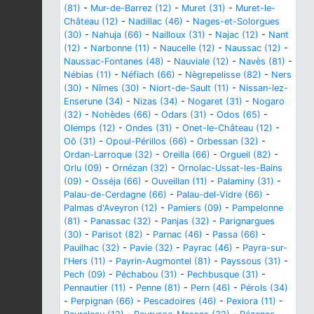
(81)
-
Mur-de-Barrez (12)
-
Muret (31)
-
Muret-le-
Château (12)
-
Nadillac (46)
-
Nages-et-Solorgues
(30)
-
Nahuja (66)
-
Nailloux (31)
-
Najac (12)
-
Nant
(12)
-
Narbonne (11)
-
Naucelle (12)
-
Naussac (12)
-
Naussac-Fontanes (48)
-
Nauviale (12)
-
Navès (81)
-
Nébias (11)
-
Néfiach (66)
-
Nègrepelisse (82)
-
Ners
(30)
-
Nîmes (30)
-
Niort-de-Sault (11)
-
Nissan-lez-
Enserune (34)
-
Nizas (34)
-
Nogaret (31)
-
Nogaro
(32)
-
Nohèdes (66)
-
Odars (31)
-
Odos (65)
-
Olemps (12)
-
Ondes (31)
-
Onet-le-Château (12)
-
Oô (31)
-
Opoul-Périllos (66)
-
Orbessan (32)
-
Ordan-Larroque (32)
-
Oreilla (66)
-
Orgueil (82)
-
Orlu (09)
-
Ornézan (32)
-
Ornolac-Ussat-les-Bains
(09)
-
Osséja (66)
-
Ouveillan (11)
-
Palaminy (31)
-
Palau-de-Cerdagne (66)
-
Palau-del-Vidre (66)
-
Palmas d'Aveyron (12)
-
Pamiers (09)
-
Pampelonne
(81)
-
Panassac (32)
-
Panjas (32)
-
Parignargues
(30)
-
Parisot (82)
-
Parnac (46)
-
Passa (66)
-
Pauilhac (32)
-
Pavie (32)
-
Payrac (46)
-
Payra-sur-
l'Hers (11)
-
Payrin-Augmontel (81)
-
Payssous (31)
-
Pech (09)
-
Péchabou (31)
-
Pechbusque (31)
-
Pennautier (11)
-
Penne (81)
-
Pern (46)
-
Pérols (34)
-
Perpignan (66)
-
Pescadoires (46)
-
Pexiora (11)
-