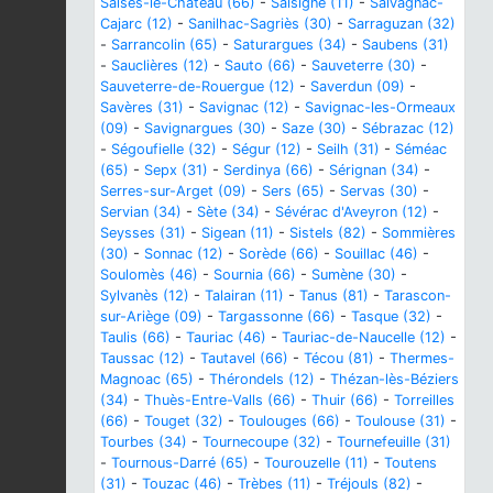
Salses-le-Château (66)
-
Salsigne (11)
-
Salvagnac-
Cajarc (12)
-
Sanilhac-Sagriès (30)
-
Sarraguzan (32)
-
Sarrancolin (65)
-
Saturargues (34)
-
Saubens (31)
-
Sauclières (12)
-
Sauto (66)
-
Sauveterre (30)
-
Sauveterre-de-Rouergue (12)
-
Saverdun (09)
-
Savères (31)
-
Savignac (12)
-
Savignac-les-Ormeaux
(09)
-
Savignargues (30)
-
Saze (30)
-
Sébrazac (12)
-
Ségoufielle (32)
-
Ségur (12)
-
Seilh (31)
-
Séméac
(65)
-
Sepx (31)
-
Serdinya (66)
-
Sérignan (34)
-
Serres-sur-Arget (09)
-
Sers (65)
-
Servas (30)
-
Servian (34)
-
Sète (34)
-
Sévérac d'Aveyron (12)
-
Seysses (31)
-
Sigean (11)
-
Sistels (82)
-
Sommières
(30)
-
Sonnac (12)
-
Sorède (66)
-
Souillac (46)
-
Soulomès (46)
-
Sournia (66)
-
Sumène (30)
-
Sylvanès (12)
-
Talairan (11)
-
Tanus (81)
-
Tarascon-
sur-Ariège (09)
-
Targassonne (66)
-
Tasque (32)
-
Taulis (66)
-
Tauriac (46)
-
Tauriac-de-Naucelle (12)
-
Taussac (12)
-
Tautavel (66)
-
Técou (81)
-
Thermes-
Magnoac (65)
-
Thérondels (12)
-
Thézan-lès-Béziers
(34)
-
Thuès-Entre-Valls (66)
-
Thuir (66)
-
Torreilles
(66)
-
Touget (32)
-
Toulouges (66)
-
Toulouse (31)
-
Tourbes (34)
-
Tournecoupe (32)
-
Tournefeuille (31)
-
Tournous-Darré (65)
-
Tourouzelle (11)
-
Toutens
(31)
-
Touzac (46)
-
Trèbes (11)
-
Tréjouls (82)
-