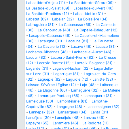
Labastide-d'Anjou (11)
-
La Bastide-de-Sérou (09)
-
La Bastide-du-Salat (09)
-
Labastide-du-Vert (46)
-
La Bastide-Pradines (12)
-
Labastidette (31)
-
Labatut (09)
-
Labéjan (32)
-
La Boissière (34)
-
Labruguière (81)
-
La Cabanasse (66)
-
La Calmette
(30)
-
La Canourgue (48)
-
La Capelle-Balaguier (12)
-
Lacapelle-Cabanac (46)
-
La Capelle-et-Masmolène
(30)
-
Lacaugne (31)
-
Lacaune (81)
-
La Caunette
(34)
-
La Cavalerie (12)
-
Lacave (46)
-
Lacaze (81)
-
Lachamp-Ribennes (48)
-
Lachapelle-Auzac (46)
-
Lacour (82)
-
Lacourt-Saint-Pierre (82)
-
La Cresse
(12)
-
Lacroix-Barrez (12)
-
Lacroix-Falgarde (31)
-
Lagarde (31)
-
Lagarde-Hachan (32)
-
Lagardelle-
sur-Lèze (31)
-
Lagarrigue (81)
-
Lagraulet-du-Gers
(32)
-
Laguépie (82)
-
Laguiole (12)
-
Lahitte (32)
-
Laissac-Sévérac l'Église (12)
-
Lajo (48)
-
Lalbenque
(46)
-
La Llagonne (66)
-
Lamaguère (32)
-
La Malène
(48)
-
Lamarque-Pontacq (65)
-
Lamasquère (31)
-
Lamelouze (30)
-
Lamontélarié (81)
-
Lamothe-
Capdeville (82)
-
Langogne (48)
-
Lannemaignan (32)
-
Lannepax (32)
-
Lansargues (34)
-
Lanta (31)
-
Lanuéjols (30)
-
Lanuéjols (48)
-
Lanzac (46)
-
Lapeyre (65)
-
Laramière (46)
-
La Redorte (11)
-
Larée (32)
-
Laréole (31)
-
Larnagol (46)
-
La Roque-