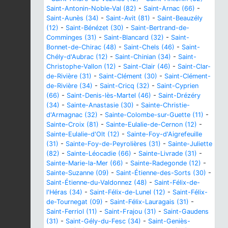
Saint-Antonin-Noble-Val (82)
-
Saint-Arnac (66)
-
Saint-Aunès (34)
-
Saint-Avit (81)
-
Saint-Beauzély
(12)
-
Saint-Bénézet (30)
-
Saint-Bertrand-de-
Comminges (31)
-
Saint-Blancard (32)
-
Saint-
Bonnet-de-Chirac (48)
-
Saint-Chels (46)
-
Saint-
Chély-d'Aubrac (12)
-
Saint-Chinian (34)
-
Saint-
Christophe-Vallon (12)
-
Saint-Clair (46)
-
Saint-Clar-
de-Rivière (31)
-
Saint-Clément (30)
-
Saint-Clément-
de-Rivière (34)
-
Saint-Cricq (32)
-
Saint-Cyprien
(66)
-
Saint-Denis-lès-Martel (46)
-
Saint-Drézéry
(34)
-
Sainte-Anastasie (30)
-
Sainte-Christie-
d'Armagnac (32)
-
Sainte-Colombe-sur-Guette (11)
-
Sainte-Croix (81)
-
Sainte-Eulalie-de-Cernon (12)
-
Sainte-Eulalie-d'Olt (12)
-
Sainte-Foy-d'Aigrefeuille
(31)
-
Sainte-Foy-de-Peyrolières (31)
-
Sainte-Juliette
(82)
-
Sainte-Léocadie (66)
-
Sainte-Livrade (31)
-
Sainte-Marie-la-Mer (66)
-
Sainte-Radegonde (12)
-
Sainte-Suzanne (09)
-
Saint-Étienne-des-Sorts (30)
-
Saint-Étienne-du-Valdonnez (48)
-
Saint-Félix-de-
l'Héras (34)
-
Saint-Félix-de-Lunel (12)
-
Saint-Félix-
de-Tournegat (09)
-
Saint-Félix-Lauragais (31)
-
Saint-Ferriol (11)
-
Saint-Frajou (31)
-
Saint-Gaudens
(31)
-
Saint-Gély-du-Fesc (34)
-
Saint-Geniès-