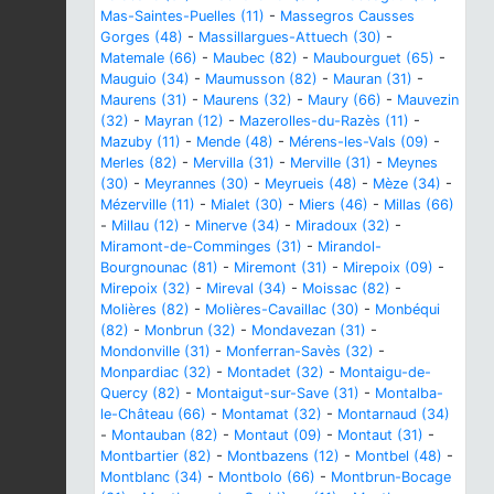
Mas-Saintes-Puelles (11)
-
Massegros Causses
Gorges (48)
-
Massillargues-Attuech (30)
-
Matemale (66)
-
Maubec (82)
-
Maubourguet (65)
-
Mauguio (34)
-
Maumusson (82)
-
Mauran (31)
-
Maurens (31)
-
Maurens (32)
-
Maury (66)
-
Mauvezin
(32)
-
Mayran (12)
-
Mazerolles-du-Razès (11)
-
Mazuby (11)
-
Mende (48)
-
Mérens-les-Vals (09)
-
Merles (82)
-
Mervilla (31)
-
Merville (31)
-
Meynes
(30)
-
Meyrannes (30)
-
Meyrueis (48)
-
Mèze (34)
-
Mézerville (11)
-
Mialet (30)
-
Miers (46)
-
Millas (66)
-
Millau (12)
-
Minerve (34)
-
Miradoux (32)
-
Miramont-de-Comminges (31)
-
Mirandol-
Bourgnounac (81)
-
Miremont (31)
-
Mirepoix (09)
-
Mirepoix (32)
-
Mireval (34)
-
Moissac (82)
-
Molières (82)
-
Molières-Cavaillac (30)
-
Monbéqui
(82)
-
Monbrun (32)
-
Mondavezan (31)
-
Mondonville (31)
-
Monferran-Savès (32)
-
Monpardiac (32)
-
Montadet (32)
-
Montaigu-de-
Quercy (82)
-
Montaigut-sur-Save (31)
-
Montalba-
le-Château (66)
-
Montamat (32)
-
Montarnaud (34)
-
Montauban (82)
-
Montaut (09)
-
Montaut (31)
-
Montbartier (82)
-
Montbazens (12)
-
Montbel (48)
-
Montblanc (34)
-
Montbolo (66)
-
Montbrun-Bocage