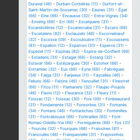
Duravel (46)
-
Durban-Corbières (11)
-
Durfort-et-
Saint-Martin-de-Sossenac (30)
-
Eaunes (31)
-
Égat
(66)
-
Elne (66)
-
Encausse (32)
-
Entre-Vignes (34)
-
Enveitg (66)
-
Err (66)
-
Escalquens (31)
-
Escandolières (12)
-
Escanecrabe (31)
-
Escaro (66)
-
Escatalens (82)
-
Esclauzels (46)
-
Escornebœuf
(32)
-
Escosse (09)
-
Escouloubre (11)
-
Escoussens
(81)
-
Espalion (12)
-
Esparron (31)
-
Esperce (31)
-
Espezel (11)
-
Espinas (82)
-
Espira-de-Conflent (66)
-
Estadens (31)
-
Estagel (66)
-
Estang (32)
-
Estavar (66)
-
Estézargues (30)
-
Estoher (66)
-
Estramiac (32)
-
Eus (66)
-
Eyne (66)
-
Fabrègues
(34)
-
Falga (31)
-
Fanjeaux (11)
-
Faycelles (46)
-
Felluns (66)
-
Felzins (46)
-
Fenouillet (31)
-
Finestret
(66)
-
Fitou (11)
-
Flamarens (32)
-
Flaujac-Poujols
(46)
-
Flavin (12)
-
Fleurance (32)
-
Fleury (11)
-
Foissac (12)
-
Foissac (30)
-
Foix (09)
-
Fonbeauzard
(31)
-
Fondamente (12)
-
Fonsorbes (31)
-
Fontanès
(34)
-
Fontans (48)
-
Fontarèches (30)
-
Fontenilles
(31)
-
Fontrabiouse (66)
-
Fontrailles (65)
-
Font-
Romeu-Odeillo-Via (66)
-
Formiguères (66)
-
Fos (31)
-
Fourcès (32)
-
Fourques (66)
-
Fraissines (81)
-
Francoulès (46)
-
Franquevielle (31)
-
Frayssinhes