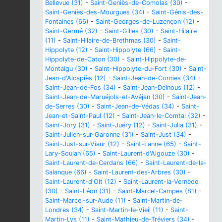
Bellevue (31)
-
Saint-Geniès-de-Comolas (30)
-
Saint-Geniès-des-Mourgues (34)
-
Saint-Génis-des-
Fontaines (66)
-
Saint-Georges-de-Luzençon (12)
-
Saint-Germé (32)
-
Saint-Gilles (30)
-
Saint-Hilaire
(11)
-
Saint-Hilaire-de-Brethmas (30)
-
Saint-
Hippolyte (12)
-
Saint-Hippolyte (66)
-
Saint-
Hippolyte-de-Caton (30)
-
Saint-Hippolyte-de-
Montaigu (30)
-
Saint-Hippolyte-du-Fort (30)
-
Saint-
Jean-d'Alcapiès (12)
-
Saint-Jean-de-Cornies (34)
-
Saint-Jean-de-Fos (34)
-
Saint-Jean-Delnous (12)
-
Saint-Jean-de-Maruéjols-et-Avéjan (30)
-
Saint-Jean-
de-Serres (30)
-
Saint-Jean-de-Védas (34)
-
Saint-
Jean-et-Saint-Paul (12)
-
Saint-Jean-le-Comtal (32)
-
Saint-Jory (31)
-
Saint-Juéry (12)
-
Saint-Julia (31)
-
Saint-Julien-sur-Garonne (31)
-
Saint-Just (34)
-
Saint-Just-sur-Viaur (12)
-
Saint-Lanne (65)
-
Saint-
Lary-Soulan (65)
-
Saint-Laurent-d'Aigouze (30)
-
Saint-Laurent-de-Cerdans (66)
-
Saint-Laurent-de-la-
Salanque (66)
-
Saint-Laurent-des-Arbres (30)
-
Saint-Laurent-d'Olt (12)
-
Saint-Laurent-la-Vernède
(30)
-
Saint-Léon (31)
-
Saint-Marcel-Campes (81)
-
Saint-Marcel-sur-Aude (11)
-
Saint-Martin-de-
Londres (34)
-
Saint-Martin-le-Vieil (11)
-
Saint-
Martin-Lys (11)
-
Saint-Mathieu-de-Tréviers (34)
-