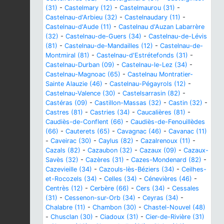
(31)
-
Castelmary (12)
-
Castelmaurou (31)
-
Castelnau-d'Arbieu (32)
-
Castelnaudary (11)
-
Castelnau-d'Aude (11)
-
Castelnau d'Auzan Labarrère
(32)
-
Castelnau-de-Guers (34)
-
Castelnau-de-Lévis
(81)
-
Castelnau-de-Mandailles (12)
-
Castelnau-de-
Montmiral (81)
-
Castelnau-d'Estrétefonds (31)
-
Castelnau-Durban (09)
-
Castelnau-le-Lez (34)
-
Castelnau-Magnoac (65)
-
Castelnau Montratier-
Sainte Alauzie (46)
-
Castelnau-Pégayrols (12)
-
Castelnau-Valence (30)
-
Castelsarrasin (82)
-
Castéras (09)
-
Castillon-Massas (32)
-
Castin (32)
-
Castres (81)
-
Castries (34)
-
Caucalières (81)
-
Caudiès-de-Conflent (66)
-
Caudiès-de-Fenouillèdes
(66)
-
Cauterets (65)
-
Cavagnac (46)
-
Cavanac (11)
-
Caveirac (30)
-
Caylus (82)
-
Cazalrenoux (11)
-
Cazals (82)
-
Cazaubon (32)
-
Cazaux (09)
-
Cazaux-
Savès (32)
-
Cazères (31)
-
Cazes-Mondenard (82)
-
Cazevieille (34)
-
Cazouls-lès-Béziers (34)
-
Ceilhes-
et-Rocozels (34)
-
Celles (34)
-
Cénevières (46)
-
Centrès (12)
-
Cerbère (66)
-
Cers (34)
-
Cessales
(31)
-
Cessenon-sur-Orb (34)
-
Ceyras (34)
-
Chalabre (11)
-
Chambon (30)
-
Chastel-Nouvel (48)
-
Chusclan (30)
-
Ciadoux (31)
-
Cier-de-Rivière (31)