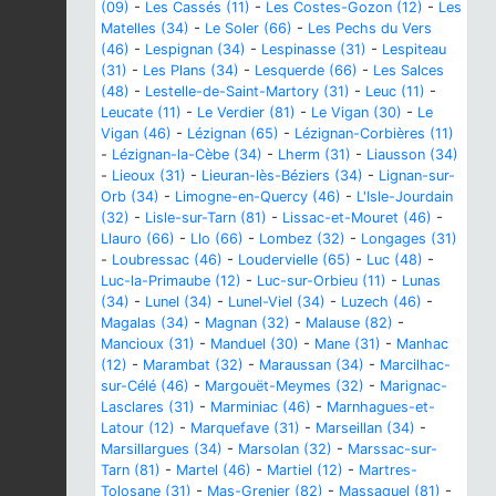
(09)
-
Les Cassés (11)
-
Les Costes-Gozon (12)
-
Les
Matelles (34)
-
Le Soler (66)
-
Les Pechs du Vers
(46)
-
Lespignan (34)
-
Lespinasse (31)
-
Lespiteau
(31)
-
Les Plans (34)
-
Lesquerde (66)
-
Les Salces
(48)
-
Lestelle-de-Saint-Martory (31)
-
Leuc (11)
-
Leucate (11)
-
Le Verdier (81)
-
Le Vigan (30)
-
Le
Vigan (46)
-
Lézignan (65)
-
Lézignan-Corbières (11)
-
Lézignan-la-Cèbe (34)
-
Lherm (31)
-
Liausson (34)
-
Lieoux (31)
-
Lieuran-lès-Béziers (34)
-
Lignan-sur-
Orb (34)
-
Limogne-en-Quercy (46)
-
L'Isle-Jourdain
(32)
-
Lisle-sur-Tarn (81)
-
Lissac-et-Mouret (46)
-
Llauro (66)
-
Llo (66)
-
Lombez (32)
-
Longages (31)
-
Loubressac (46)
-
Loudervielle (65)
-
Luc (48)
-
Luc-la-Primaube (12)
-
Luc-sur-Orbieu (11)
-
Lunas
(34)
-
Lunel (34)
-
Lunel-Viel (34)
-
Luzech (46)
-
Magalas (34)
-
Magnan (32)
-
Malause (82)
-
Mancioux (31)
-
Manduel (30)
-
Mane (31)
-
Manhac
(12)
-
Marambat (32)
-
Maraussan (34)
-
Marcilhac-
sur-Célé (46)
-
Margouët-Meymes (32)
-
Marignac-
Lasclares (31)
-
Marminiac (46)
-
Marnhagues-et-
Latour (12)
-
Marquefave (31)
-
Marseillan (34)
-
Marsillargues (34)
-
Marsolan (32)
-
Marssac-sur-
Tarn (81)
-
Martel (46)
-
Martiel (12)
-
Martres-
Tolosane (31)
-
Mas-Grenier (82)
-
Massaguel (81)
-