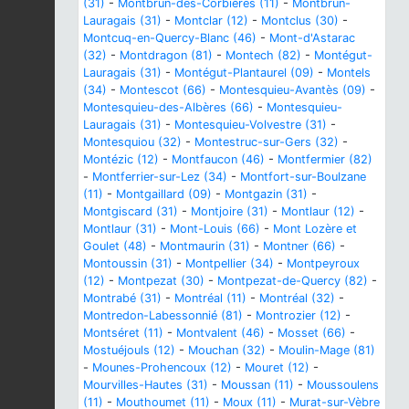
(31)
-
Montbrun-des-Corbières (11)
-
Montbrun-
Lauragais (31)
-
Montclar (12)
-
Montclus (30)
-
Montcuq-en-Quercy-Blanc (46)
-
Mont-d'Astarac
(32)
-
Montdragon (81)
-
Montech (82)
-
Montégut-
Lauragais (31)
-
Montégut-Plantaurel (09)
-
Montels
(34)
-
Montescot (66)
-
Montesquieu-Avantès (09)
-
Montesquieu-des-Albères (66)
-
Montesquieu-
Lauragais (31)
-
Montesquieu-Volvestre (31)
-
Montesquiou (32)
-
Montestruc-sur-Gers (32)
-
Montézic (12)
-
Montfaucon (46)
-
Montfermier (82)
-
Montferrier-sur-Lez (34)
-
Montfort-sur-Boulzane
(11)
-
Montgaillard (09)
-
Montgazin (31)
-
Montgiscard (31)
-
Montjoire (31)
-
Montlaur (12)
-
Montlaur (31)
-
Mont-Louis (66)
-
Mont Lozère et
Goulet (48)
-
Montmaurin (31)
-
Montner (66)
-
Montoussin (31)
-
Montpellier (34)
-
Montpeyroux
(12)
-
Montpezat (30)
-
Montpezat-de-Quercy (82)
-
Montrabé (31)
-
Montréal (11)
-
Montréal (32)
-
Montredon-Labessonnié (81)
-
Montrozier (12)
-
Montséret (11)
-
Montvalent (46)
-
Mosset (66)
-
Mostuéjouls (12)
-
Mouchan (32)
-
Moulin-Mage (81)
-
Mounes-Prohencoux (12)
-
Mouret (12)
-
Mourvilles-Hautes (31)
-
Moussan (11)
-
Moussoulens
(11)
-
Mouthoumet (11)
-
Moux (11)
-
Murat-sur-Vèbre