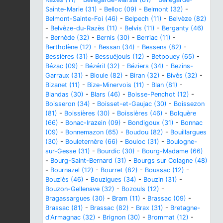
Sainte-Marie (31)
-
Belloc (09)
-
Belmont (32)
-
Belmont-Sainte-Foi (46)
-
Belpech (11)
-
Belvèze (82)
-
Belvèze-du-Razès (11)
-
Belvis (11)
-
Berganty (46)
-
Bernède (32)
-
Bernis (30)
-
Berriac (11)
-
Bertholène (12)
-
Bessan (34)
-
Bessens (82)
-
Bessières (31)
-
Bessuéjouls (12)
-
Betpouey (65)
-
Bézac (09)
-
Bézéril (32)
-
Béziers (34)
-
Bezins-
Garraux (31)
-
Bioule (82)
-
Biran (32)
-
Bivès (32)
-
Bizanet (11)
-
Bize-Minervois (11)
-
Blan (81)
-
Blandas (30)
-
Blars (46)
-
Boisse-Penchot (12)
-
Boisseron (34)
-
Boisset-et-Gaujac (30)
-
Boissezon
(81)
-
Boissières (30)
-
Boissières (46)
-
Bolquère
(66)
-
Bonac-Irazein (09)
-
Bondigoux (31)
-
Bonnac
(09)
-
Bonnemazon (65)
-
Boudou (82)
-
Bouillargues
(30)
-
Bouleternère (66)
-
Bouloc (31)
-
Boulogne-
sur-Gesse (31)
-
Bourdic (30)
-
Bourg-Madame (66)
-
Bourg-Saint-Bernard (31)
-
Bourgs sur Colagne (48)
-
Bournazel (12)
-
Bourret (82)
-
Boussac (12)
-
Bouziès (46)
-
Bouzigues (34)
-
Bouzin (31)
-
Bouzon-Gellenave (32)
-
Bozouls (12)
-
Bragassargues (30)
-
Bram (11)
-
Brassac (09)
-
Brassac (81)
-
Brassac (82)
-
Brax (31)
-
Bretagne-
d'Armagnac (32)
-
Brignon (30)
-
Brommat (12)
-