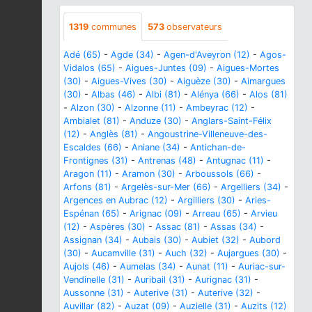
1319
communes
573
observateurs
Adé (65)
-
Agde (34)
-
Agen-d'Aveyron (12)
-
Agos-
Vidalos (65)
-
Aigues-Juntes (09)
-
Aigues-Mortes
(30)
-
Aigues-Vives (30)
-
Aiguèze (30)
-
Aimargues
(30)
-
Albas (46)
-
Albi (81)
-
Alénya (66)
-
Alos (81)
-
Alzon (30)
-
Alzonne (11)
-
Ambeyrac (12)
-
Ambialet (81)
-
Anduze (30)
-
Anglars-Saint-Félix
(12)
-
Anglès (81)
-
Angoustrine-Villeneuve-des-
Escaldes (66)
-
Aniane (34)
-
Antichan-de-
Frontignes (31)
-
Antrenas (48)
-
Antugnac (11)
-
Aragon (11)
-
Aramon (30)
-
Arboussols (66)
-
Arfons (81)
-
Argelès-sur-Mer (66)
-
Argelliers (34)
-
Argences en Aubrac (12)
-
Argilliers (30)
-
Aries-
Espénan (65)
-
Arignac (09)
-
Arreau (65)
-
Arvieu
(12)
-
Aspères (30)
-
Assac (81)
-
Assas (34)
-
Assignan (34)
-
Aubais (30)
-
Aubiet (32)
-
Aubord
(30)
-
Aucamville (31)
-
Auch (32)
-
Aujargues (30)
-
Aujols (46)
-
Aumelas (34)
-
Aunat (11)
-
Auriac-sur-
Vendinelle (31)
-
Auribail (31)
-
Aurignac (31)
-
Aussonne (31)
-
Auterive (31)
-
Auterive (32)
-
Auvillar (82)
-
Auzat (09)
-
Auzielle (31)
-
Auzits (12)