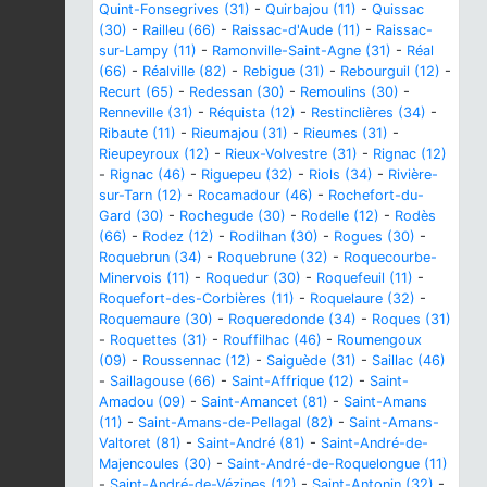
Quint-Fonsegrives (31)
-
Quirbajou (11)
-
Quissac
(30)
-
Railleu (66)
-
Raissac-d'Aude (11)
-
Raissac-
sur-Lampy (11)
-
Ramonville-Saint-Agne (31)
-
Réal
(66)
-
Réalville (82)
-
Rebigue (31)
-
Rebourguil (12)
-
Recurt (65)
-
Redessan (30)
-
Remoulins (30)
-
Renneville (31)
-
Réquista (12)
-
Restinclières (34)
-
Ribaute (11)
-
Rieumajou (31)
-
Rieumes (31)
-
Rieupeyroux (12)
-
Rieux-Volvestre (31)
-
Rignac (12)
-
Rignac (46)
-
Riguepeu (32)
-
Riols (34)
-
Rivière-
sur-Tarn (12)
-
Rocamadour (46)
-
Rochefort-du-
Gard (30)
-
Rochegude (30)
-
Rodelle (12)
-
Rodès
(66)
-
Rodez (12)
-
Rodilhan (30)
-
Rogues (30)
-
Roquebrun (34)
-
Roquebrune (32)
-
Roquecourbe-
Minervois (11)
-
Roquedur (30)
-
Roquefeuil (11)
-
Roquefort-des-Corbières (11)
-
Roquelaure (32)
-
Roquemaure (30)
-
Roqueredonde (34)
-
Roques (31)
-
Roquettes (31)
-
Rouffilhac (46)
-
Roumengoux
(09)
-
Roussennac (12)
-
Saiguède (31)
-
Saillac (46)
-
Saillagouse (66)
-
Saint-Affrique (12)
-
Saint-
Amadou (09)
-
Saint-Amancet (81)
-
Saint-Amans
(11)
-
Saint-Amans-de-Pellagal (82)
-
Saint-Amans-
Valtoret (81)
-
Saint-André (81)
-
Saint-André-de-
Majencoules (30)
-
Saint-André-de-Roquelongue (11)
-
Saint-André-de-Vézines (12)
-
Saint-Antonin (32)
-