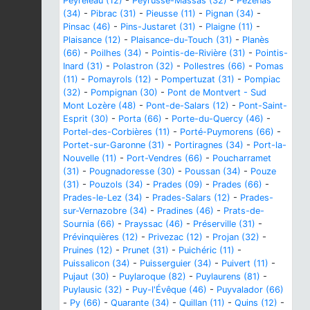
Peyreleau (12)
-
Peyrusse-Massas (32)
-
Pézenas
(34)
-
Pibrac (31)
-
Pieusse (11)
-
Pignan (34)
-
Pinsac (46)
-
Pins-Justaret (31)
-
Plaigne (11)
-
Plaisance (12)
-
Plaisance-du-Touch (31)
-
Planès
(66)
-
Poilhes (34)
-
Pointis-de-Rivière (31)
-
Pointis-
Inard (31)
-
Polastron (32)
-
Pollestres (66)
-
Pomas
(11)
-
Pomayrols (12)
-
Pompertuzat (31)
-
Pompiac
(32)
-
Pompignan (30)
-
Pont de Montvert - Sud
Mont Lozère (48)
-
Pont-de-Salars (12)
-
Pont-Saint-
Esprit (30)
-
Porta (66)
-
Porte-du-Quercy (46)
-
Portel-des-Corbières (11)
-
Porté-Puymorens (66)
-
Portet-sur-Garonne (31)
-
Portiragnes (34)
-
Port-la-
Nouvelle (11)
-
Port-Vendres (66)
-
Poucharramet
(31)
-
Pougnadoresse (30)
-
Poussan (34)
-
Pouze
(31)
-
Pouzols (34)
-
Prades (09)
-
Prades (66)
-
Prades-le-Lez (34)
-
Prades-Salars (12)
-
Prades-
sur-Vernazobre (34)
-
Pradines (46)
-
Prats-de-
Sournia (66)
-
Prayssac (46)
-
Préserville (31)
-
Prévinquières (12)
-
Privezac (12)
-
Projan (32)
-
Pruines (12)
-
Prunet (31)
-
Puichéric (11)
-
Puissalicon (34)
-
Puisserguier (34)
-
Puivert (11)
-
Pujaut (30)
-
Puylaroque (82)
-
Puylaurens (81)
-
Puylausic (32)
-
Puy-l'Évêque (46)
-
Puyvalador (66)
-
Py (66)
-
Quarante (34)
-
Quillan (11)
-
Quins (12)
-