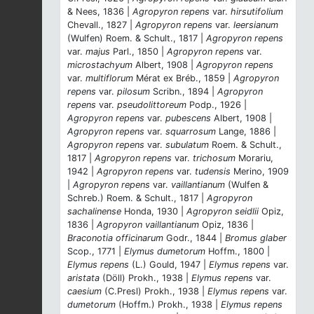
& Nees, 1836 |
Agropyron repens
var.
hirsutifolium
Chevall., 1827 |
Agropyron repens
var.
leersianum
(Wulfen) Roem. & Schult., 1817 |
Agropyron repens
var.
majus
Parl., 1850 |
Agropyron repens
var.
microstachyum
Albert, 1908 |
Agropyron repens
var.
multiflorum
Mérat ex Bréb., 1859 |
Agropyron
repens
var.
pilosum
Scribn., 1894 |
Agropyron
repens
var.
pseudolittoreum
Podp., 1926 |
Agropyron repens
var.
pubescens
Albert, 1908 |
Agropyron repens
var.
squarrosum
Lange, 1886 |
Agropyron repens
var.
subulatum
Roem. & Schult.,
1817 |
Agropyron repens
var.
trichosum
Morariu,
1942 |
Agropyron repens
var.
tudensis
Merino, 1909
|
Agropyron repens
var.
vaillantianum
(Wulfen &
Schreb.) Roem. & Schult., 1817 |
Agropyron
sachalinense
Honda, 1930 |
Agropyron seidlii
Opiz,
1836 |
Agropyron vaillantianum
Opiz, 1836 |
Braconotia officinarum
Godr., 1844 |
Bromus glaber
Scop., 1771 |
Elymus dumetorum
Hoffm., 1800 |
Elymus repens
(L.) Gould, 1947 |
Elymus repens
var.
aristata
(Döll) Prokh., 1938 |
Elymus repens
var.
caesium
(C.Presl) Prokh., 1938 |
Elymus repens
var.
dumetorum
(Hoffm.) Prokh., 1938 |
Elymus repens