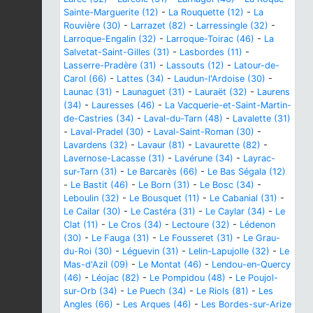
Sainte-Marguerite (12)
-
La Rouquette (12)
-
La
Rouvière (30)
-
Larrazet (82)
-
Larressingle (32)
-
Larroque-Engalin (32)
-
Larroque-Toirac (46)
-
La
Salvetat-Saint-Gilles (31)
-
Lasbordes (11)
-
Lasserre-Pradère (31)
-
Lassouts (12)
-
Latour-de-
Carol (66)
-
Lattes (34)
-
Laudun-l'Ardoise (30)
-
Launac (31)
-
Launaguet (31)
-
Lauraët (32)
-
Laurens
(34)
-
Lauresses (46)
-
La Vacquerie-et-Saint-Martin-
de-Castries (34)
-
Laval-du-Tarn (48)
-
Lavalette (31)
-
Laval-Pradel (30)
-
Laval-Saint-Roman (30)
-
Lavardens (32)
-
Lavaur (81)
-
Lavaurette (82)
-
Lavernose-Lacasse (31)
-
Lavérune (34)
-
Layrac-
sur-Tarn (31)
-
Le Barcarès (66)
-
Le Bas Ségala (12)
-
Le Bastit (46)
-
Le Born (31)
-
Le Bosc (34)
-
Leboulin (32)
-
Le Bousquet (11)
-
Le Cabanial (31)
-
Le Cailar (30)
-
Le Castéra (31)
-
Le Caylar (34)
-
Le
Clat (11)
-
Le Cros (34)
-
Lectoure (32)
-
Lédenon
(30)
-
Le Fauga (31)
-
Le Fousseret (31)
-
Le Grau-
du-Roi (30)
-
Léguevin (31)
-
Lelin-Lapujolle (32)
-
Le
Mas-d'Azil (09)
-
Le Montat (46)
-
Lendou-en-Quercy
(46)
-
Léojac (82)
-
Le Pompidou (48)
-
Le Poujol-
sur-Orb (34)
-
Le Puech (34)
-
Le Riols (81)
-
Les
Angles (66)
-
Les Arques (46)
-
Les Bordes-sur-Arize