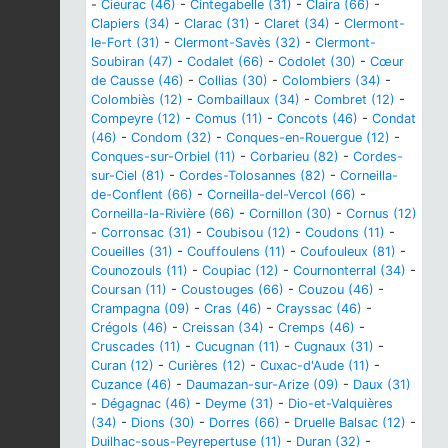
-
Cieurac (46)
-
Cintegabelle (31)
-
Claira (66)
-
Clapiers (34)
-
Clarac (31)
-
Claret (34)
-
Clermont-
le-Fort (31)
-
Clermont-Savès (32)
-
Clermont-
Soubiran (47)
-
Codalet (66)
-
Codolet (30)
-
Cœur
de Causse (46)
-
Collias (30)
-
Colombiers (34)
-
Colombiès (12)
-
Combaillaux (34)
-
Combret (12)
-
Compeyre (12)
-
Comus (11)
-
Concots (46)
-
Condat
(46)
-
Condom (32)
-
Conques-en-Rouergue (12)
-
Conques-sur-Orbiel (11)
-
Corbarieu (82)
-
Cordes-
sur-Ciel (81)
-
Cordes-Tolosannes (82)
-
Corneilla-
de-Conflent (66)
-
Corneilla-del-Vercol (66)
-
Corneilla-la-Rivière (66)
-
Cornillon (30)
-
Cornus (12)
-
Corronsac (31)
-
Coubisou (12)
-
Coudons (11)
-
Coueilles (31)
-
Couffoulens (11)
-
Coufouleux (81)
-
Counozouls (11)
-
Coupiac (12)
-
Cournonterral (34)
-
Coursan (11)
-
Coustouges (66)
-
Couzou (46)
-
Crampagna (09)
-
Cras (46)
-
Crayssac (46)
-
Crégols (46)
-
Creissan (34)
-
Cremps (46)
-
Cruscades (11)
-
Cucugnan (11)
-
Cugnaux (31)
-
Curan (12)
-
Curières (12)
-
Cuxac-d'Aude (11)
-
Cuzance (46)
-
Daumazan-sur-Arize (09)
-
Daux (31)
-
Dégagnac (46)
-
Deyme (31)
-
Dio-et-Valquières
(34)
-
Dions (30)
-
Dorres (66)
-
Druelle Balsac (12)
-
Duilhac-sous-Peyrepertuse (11)
-
Duran (32)
-