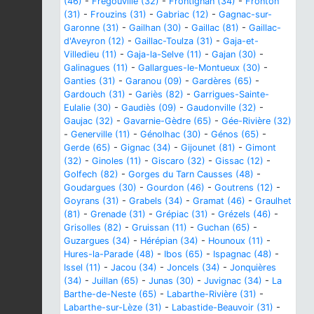
(46)
-
Frégouville (32)
-
Frontignan (34)
-
Fronton
(31)
-
Frouzins (31)
-
Gabriac (12)
-
Gagnac-sur-
Garonne (31)
-
Gailhan (30)
-
Gaillac (81)
-
Gaillac-
d'Aveyron (12)
-
Gaillac-Toulza (31)
-
Gaja-et-
Villedieu (11)
-
Gaja-la-Selve (11)
-
Gajan (30)
-
Galinagues (11)
-
Gallargues-le-Montueux (30)
-
Ganties (31)
-
Garanou (09)
-
Gardères (65)
-
Gardouch (31)
-
Gariès (82)
-
Garrigues-Sainte-
Eulalie (30)
-
Gaudiès (09)
-
Gaudonville (32)
-
Gaujac (32)
-
Gavarnie-Gèdre (65)
-
Gée-Rivière (32)
-
Generville (11)
-
Génolhac (30)
-
Génos (65)
-
Gerde (65)
-
Gignac (34)
-
Gijounet (81)
-
Gimont
(32)
-
Ginoles (11)
-
Giscaro (32)
-
Gissac (12)
-
Golfech (82)
-
Gorges du Tarn Causses (48)
-
Goudargues (30)
-
Gourdon (46)
-
Goutrens (12)
-
Goyrans (31)
-
Grabels (34)
-
Gramat (46)
-
Graulhet
(81)
-
Grenade (31)
-
Grépiac (31)
-
Grézels (46)
-
Grisolles (82)
-
Gruissan (11)
-
Guchan (65)
-
Guzargues (34)
-
Hérépian (34)
-
Hounoux (11)
-
Hures-la-Parade (48)
-
Ibos (65)
-
Ispagnac (48)
-
Issel (11)
-
Jacou (34)
-
Joncels (34)
-
Jonquières
(34)
-
Juillan (65)
-
Junas (30)
-
Juvignac (34)
-
La
Barthe-de-Neste (65)
-
Labarthe-Rivière (31)
-
Labarthe-sur-Lèze (31)
-
Labastide-Beauvoir (31)
-