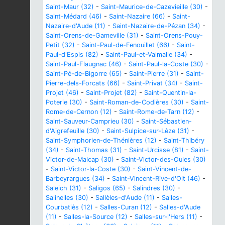
Saint-Maur (32)
-
Saint-Maurice-de-Cazevieille (30)
-
Saint-Médard (46)
-
Saint-Nazaire (66)
-
Saint-
Nazaire-d'Aude (11)
-
Saint-Nazaire-de-Pézan (34)
-
Saint-Orens-de-Gameville (31)
-
Saint-Orens-Pouy-
Petit (32)
-
Saint-Paul-de-Fenouillet (66)
-
Saint-
Paul-d'Espis (82)
-
Saint-Paul-et-Valmalle (34)
-
Saint-Paul-Flaugnac (46)
-
Saint-Paul-la-Coste (30)
-
Saint-Pé-de-Bigorre (65)
-
Saint-Pierre (31)
-
Saint-
Pierre-dels-Forcats (66)
-
Saint-Privat (34)
-
Saint-
Projet (46)
-
Saint-Projet (82)
-
Saint-Quentin-la-
Poterie (30)
-
Saint-Roman-de-Codières (30)
-
Saint-
Rome-de-Cernon (12)
-
Saint-Rome-de-Tarn (12)
-
Saint-Sauveur-Camprieu (30)
-
Saint-Sébastien-
d'Aigrefeuille (30)
-
Saint-Sulpice-sur-Lèze (31)
-
Saint-Symphorien-de-Thénières (12)
-
Saint-Thibéry
(34)
-
Saint-Thomas (31)
-
Saint-Urcisse (81)
-
Saint-
Victor-de-Malcap (30)
-
Saint-Victor-des-Oules (30)
-
Saint-Victor-la-Coste (30)
-
Saint-Vincent-de-
Barbeyrargues (34)
-
Saint-Vincent-Rive-d'Olt (46)
-
Saleich (31)
-
Saligos (65)
-
Salindres (30)
-
Salinelles (30)
-
Sallèles-d'Aude (11)
-
Salles-
Courbatiès (12)
-
Salles-Curan (12)
-
Salles-d'Aude
(11)
-
Salles-la-Source (12)
-
Salles-sur-l'Hers (11)
-