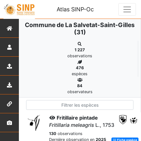
Atlas SINP-Oc
Commune de La Salvetat-Saint-Gilles
(31)
1 227
observations
476
espèces
84
observateurs
Fritillaire pintade
Fritillaria meleagris
L., 1753
130
observations
Dernière observation en
2025
Fiche espèce