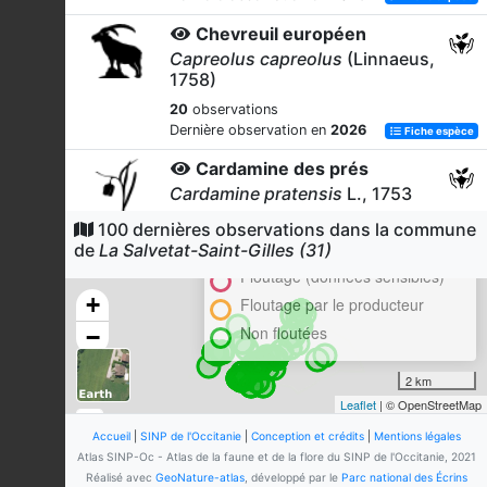
Chevreuil européen
Capreolus capreolus
(Linnaeus,
1758)
20
observations
Dernière observation en
2026
Fiche espèce
Cardamine des prés
Cardamine pratensis
L., 1753
Cluster
19
observations
100 dernières observations dans la commune
Dernière observation en
2023
En attente de validation régionale
de
La Salvetat-Saint-Gilles (31)
Fiche espèce
Floutage (données sensibles)
Potentille des montagnes
+
Floutage par le producteur
Potentilla montana
Brot., 1804
Non floutées
−
15
observations
Dernière observation en
2023
Fiche espèce
2 km
Tircis (Le)
Leaflet
| © OpenStreetMap
Pararge aegeria
(Linnaeus, 1758)
Accueil
|
SINP de l'Occitanie
|
Conception et crédits
|
Mentions légales
12
observations
Atlas SINP-Oc - Atlas de la faune et de la flore du SINP de l'Occitanie, 2021
Dernière observation en
2026
Fiche espèce
Réalisé avec
GeoNature-atlas
, développé par le
Parc national des Écrins