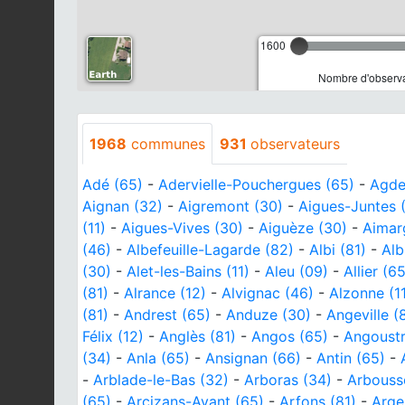
1600
Nombre d'observa
1968
communes
931
observateurs
Adé (65)
-
Adervielle-Pouchergues (65)
-
Agde
Aignan (32)
-
Aigremont (30)
-
Aigues-Juntes 
(11)
-
Aigues-Vives (30)
-
Aiguèze (30)
-
Aimar
(46)
-
Albefeuille-Lagarde (82)
-
Albi (81)
-
Alb
(30)
-
Alet-les-Bains (11)
-
Aleu (09)
-
Allier (6
(81)
-
Alrance (12)
-
Alvignac (46)
-
Alzonne (1
(81)
-
Andrest (65)
-
Anduze (30)
-
Angeville (
Félix (12)
-
Anglès (81)
-
Angos (65)
-
Angoustr
(34)
-
Anla (65)
-
Ansignan (66)
-
Antin (65)
-
-
Arblade-le-Bas (32)
-
Arboras (34)
-
Arbouss
(65)
-
Arcizans-Avant (65)
-
Arfons (81)
-
Arge