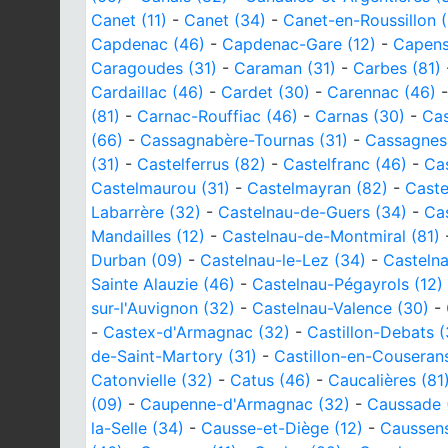
Canet (11)
-
Canet (34)
-
Canet-en-Roussillon 
Capdenac (46)
-
Capdenac-Gare (12)
-
Capens
Caragoudes (31)
-
Caraman (31)
-
Carbes (81)
Cardaillac (46)
-
Cardet (30)
-
Carennac (46)
(81)
-
Carnac-Rouffiac (46)
-
Carnas (30)
-
Cas
(66)
-
Cassagnabère-Tournas (31)
-
Cassagnes
(31)
-
Castelferrus (82)
-
Castelfranc (46)
-
Cas
Castelmaurou (31)
-
Castelmayran (82)
-
Caste
Labarrère (32)
-
Castelnau-de-Guers (34)
-
Cas
Mandailles (12)
-
Castelnau-de-Montmiral (81)
Durban (09)
-
Castelnau-le-Lez (34)
-
Casteln
Sainte Alauzie (46)
-
Castelnau-Pégayrols (12)
sur-l'Auvignon (32)
-
Castelnau-Valence (30)
-
-
Castex-d'Armagnac (32)
-
Castillon-Debats (
de-Saint-Martory (31)
-
Castillon-en-Couseran
Catonvielle (32)
-
Catus (46)
-
Caucalières (81
(09)
-
Caupenne-d'Armagnac (32)
-
Caussade 
la-Selle (34)
-
Causse-et-Diège (12)
-
Caussens