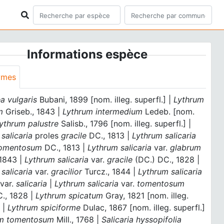
Informations espèce
ymes
a vulgaris
Bubani, 1899 [nom. illeg. superfl.] |
Lythrum
m
Griseb., 1843 |
Lythrum intermedium
Ledeb. [nom.
ythrum palustre
Salisb., 1796 [nom. illeg. superfl.] |
salicaria
proles
gracile
DC., 1813 |
Lythrum salicaria
omentosum
DC., 1813 |
Lythrum salicaria
var.
glabrum
 1843 |
Lythrum salicaria
var.
gracile
(DC.) DC., 1828 |
salicaria
var.
gracilior
Turcz., 1844 |
Lythrum salicaria
var.
salicaria
|
Lythrum salicaria
var.
tomentosum
C., 1828 |
Lythrum spicatum
Gray, 1821 [nom. illeg.
] |
Lythrum spiciforme
Dulac, 1867 [nom. illeg. superfl.]
um tomentosum
Mill., 1768 |
Salicaria hyssopifolia