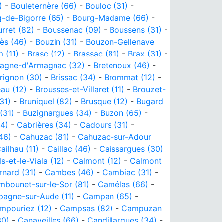
)
-
Bouleternère (66)
-
Bouloc (31)
-
-de-Bigorre (65)
-
Bourg-Madame (66)
-
rret (82)
-
Boussenac (09)
-
Boussens (31)
-
ès (46)
-
Bouzin (31)
-
Bouzon-Gellenave
 (11)
-
Brasc (12)
-
Brassac (81)
-
Brax (31)
-
tagne-d'Armagnac (32)
-
Bretenoux (46)
-
rignon (30)
-
Brissac (34)
-
Brommat (12)
-
au (12)
-
Brousses-et-Villaret (11)
-
Brouzet-
31)
-
Bruniquel (82)
-
Brusque (12)
-
Bugard
(31)
-
Buzignargues (34)
-
Buzon (65)
-
34)
-
Cabrières (34)
-
Cadours (31)
-
46)
-
Cahuzac (81)
-
Cahuzac-sur-Adour
ailhau (11)
-
Caillac (46)
-
Caissargues (30)
s-et-le-Viala (12)
-
Calmont (12)
-
Calmont
nard (31)
-
Cambes (46)
-
Cambiac (31)
-
mbounet-sur-le-Sor (81)
-
Camélas (66)
-
agne-sur-Aude (11)
-
Campan (65)
-
mpouriez (12)
-
Campsas (82)
-
Campuzan
30)
-
Canaveilles (66)
-
Candillargues (34)
-