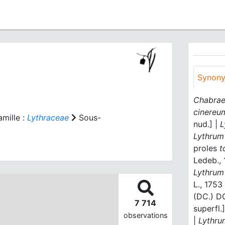
Synon
Chabrae
cinereu
mille :
Lythraceae
Sous-
nud.] |
L
Lythrum 
proles
t
Ledeb.,
Lythrum 
L., 1753 
(DC.) D
7 714
superfl.
observations
|
Lythr