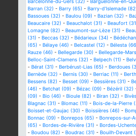
Barcelonne-du-Gers (32)
-
Barguelonne-en-Que
Barran (32)
-
Barry (65)
-
Barry-d'Islemade (82
Bassoues (32)
-
Baulou (09)
-
Bazian (32)
-
Baz
Beaucaire (32)
-
Beauchalot (31)
-
Beaufort (31
Lomagne (82)
-
Beaumont-sur-Lèze (31)
-
Beau
(31)
-
Beccas (32)
-
Bédarieux (34)
-
Bédéchan
(65)
-
Bélaye (46)
-
Belcastel (12)
-
Bélesta (66
Rauze (46)
-
Bellegarde (30)
-
Bellegarde-Mars
Belloc-Saint-Clamens (32)
-
Belpech (11)
-
Belv
-
Bérat (31)
-
Berbérust-Lias (65)
-
Berdoues (
Bernède (32)
-
Bernis (30)
-
Berriac (11)
-
Berth
Bessens (82)
-
Besset (09)
-
Bessières (31)
-
Be
(46)
-
Betchat (09)
-
Bézac (09)
-
Bézéril (32)
(09)
-
Bio (46)
-
Bioule (82)
-
Biran (32)
-
Bivè
Blagnac (31)
-
Blomac (11)
-
Bois-de-la-Pierre (
Boisset-et-Gaujac (30)
-
Boissières (46)
-
Bomp
Bonnac (09)
-
Bonrepos (65)
-
Bonrepos-sur-Au
(65)
-
Bordes-de-Rivière (31)
-
Bordes-Uchente
-
Boudou (82)
-
Boudrac (31)
-
Bouilh-Devant 