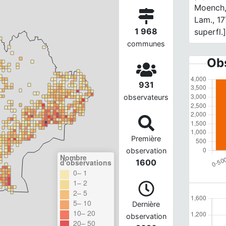
Moench, 
Lam., 1
1 968
superfl.
communes
Obs
931
observateurs
Première
observation
Nombre
d'observations
1600
0– 1
1– 2
2– 5
5– 10
Dernière
10– 20
observation
20– 50