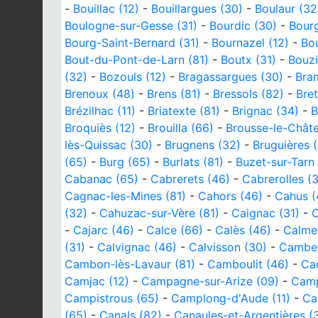
-
Bouillac (12)
-
Bouillargues (30)
-
Boulaur (32
Boulogne-sur-Gesse (31)
-
Bourdic (30)
-
Bourg
Bourg-Saint-Bernard (31)
-
Bournazel (12)
-
Bou
Bout-du-Pont-de-Larn (81)
-
Boutx (31)
-
Bouzi
(32)
-
Bozouls (12)
-
Bragassargues (30)
-
Bram
Brenoux (48)
-
Brens (81)
-
Bressols (82)
-
Bre
Brézilhac (11)
-
Briatexte (81)
-
Brignac (34)
-
B
Broquiès (12)
-
Brouilla (66)
-
Brousse-le-Châte
lès-Quissac (30)
-
Brugnens (32)
-
Bruguières (
(65)
-
Burg (65)
-
Burlats (81)
-
Buzet-sur-Tarn 
Cabanac (65)
-
Cabrerets (46)
-
Cabrerolles (
Cagnac-les-Mines (81)
-
Cahors (46)
-
Cahus (
(32)
-
Cahuzac-sur-Vère (81)
-
Caignac (31)
-
C
-
Cajarc (46)
-
Calce (66)
-
Calès (46)
-
Calmel
(31)
-
Calvignac (46)
-
Calvisson (30)
-
Camber
Cambon-lès-Lavaur (81)
-
Camboulit (46)
-
Ca
Camjac (12)
-
Campagne-sur-Arize (09)
-
Camp
Campistrous (65)
-
Camplong-d'Aude (11)
-
Ca
(65)
-
Canals (82)
-
Canaules-et-Argentières (