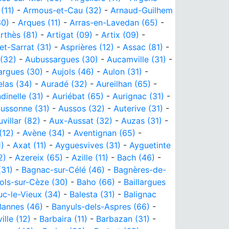
(11)
-
Armous-et-Cau (32)
-
Arnaud-Guilhem
30)
-
Arques (11)
-
Arras-en-Lavedan (65)
-
rthès (81)
-
Artigat (09)
-
Artix (09)
-
et-Sarrat (31)
-
Asprières (12)
-
Assac (81)
-
 (32)
-
Aubussargues (30)
-
Aucamville (31)
-
argues (30)
-
Aujols (46)
-
Aulon (31)
-
las (34)
-
Auradé (32)
-
Aureilhan (65)
-
dinelle (31)
-
Auriébat (65)
-
Aurignac (31)
-
ussonne (31)
-
Aussos (32)
-
Auterive (31)
-
uvillar (82)
-
Aux-Aussat (32)
-
Auzas (31)
-
(12)
-
Avène (34)
-
Aventignan (65)
-
1)
-
Axat (11)
-
Ayguesvives (31)
-
Ayguetinte
2)
-
Azereix (65)
-
Azille (11)
-
Bach (46)
-
(31)
-
Bagnac-sur-Célé (46)
-
Bagnères-de-
ols-sur-Cèze (30)
-
Baho (66)
-
Baillargues
uc-le-Vieux (34)
-
Balesta (31)
-
Balignac
Bannes (46)
-
Banyuls-dels-Aspres (66)
-
ille (12)
-
Barbaira (11)
-
Barbazan (31)
-