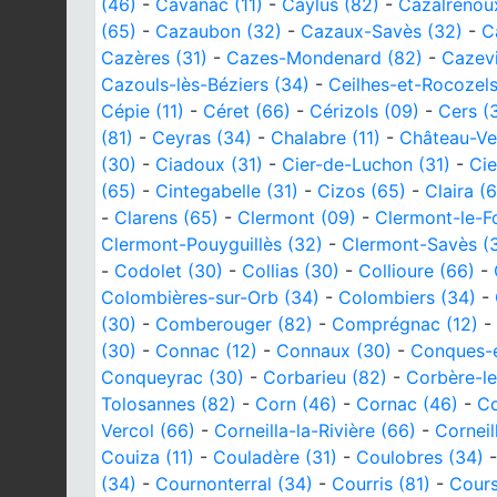
(46)
-
Cavanac (11)
-
Caylus (82)
-
Cazalrenoux
(65)
-
Cazaubon (32)
-
Cazaux-Savès (32)
-
C
Cazères (31)
-
Cazes-Mondenard (82)
-
Cazevi
Cazouls-lès-Béziers (34)
-
Ceilhes-et-Rocozels
Cépie (11)
-
Céret (66)
-
Cérizols (09)
-
Cers (
(81)
-
Ceyras (34)
-
Chalabre (11)
-
Château-Ve
(30)
-
Ciadoux (31)
-
Cier-de-Luchon (31)
-
Cie
(65)
-
Cintegabelle (31)
-
Cizos (65)
-
Claira (
-
Clarens (65)
-
Clermont (09)
-
Clermont-le-Fo
Clermont-Pouyguillès (32)
-
Clermont-Savès (
-
Codolet (30)
-
Collias (30)
-
Collioure (66)
-
Colombières-sur-Orb (34)
-
Colombiers (34)
-
(30)
-
Comberouger (82)
-
Comprégnac (12)
-
(30)
-
Connac (12)
-
Connaux (30)
-
Conques-e
Conqueyrac (30)
-
Corbarieu (82)
-
Corbère-l
Tolosannes (82)
-
Corn (46)
-
Cornac (46)
-
Co
Vercol (66)
-
Corneilla-la-Rivière (66)
-
Corneil
Couiza (11)
-
Couladère (31)
-
Coulobres (34)
(34)
-
Cournonterral (34)
-
Courris (81)
-
Cours