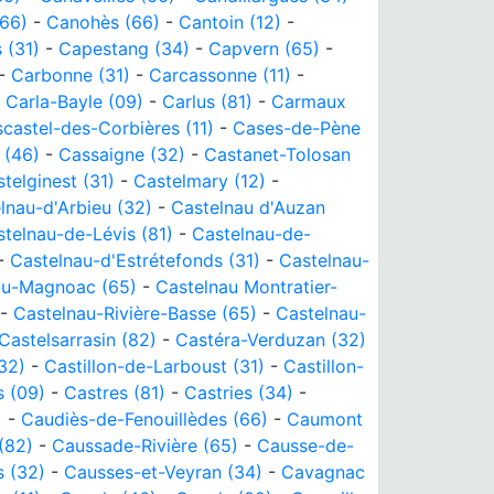
(66)
-
Canohès (66)
-
Cantoin (12)
-
 (31)
-
Capestang (34)
-
Capvern (65)
-
-
Carbonne (31)
-
Carcassonne (11)
-
-
Carla-Bayle (09)
-
Carlus (81)
-
Carmaux
castel-des-Corbières (11)
-
Cases-de-Pène
 (46)
-
Cassaigne (32)
-
Castanet-Tolosan
telginest (31)
-
Castelmary (12)
-
lnau-d'Arbieu (32)
-
Castelnau d'Auzan
telnau-de-Lévis (81)
-
Castelnau-de-
-
Castelnau-d'Estrétefonds (31)
-
Castelnau-
au-Magnoac (65)
-
Castelnau Montratier-
-
Castelnau-Rivière-Basse (65)
-
Castelnau-
Castelsarrasin (82)
-
Castéra-Verduzan (32)
32)
-
Castillon-de-Larboust (31)
-
Castillon-
s (09)
-
Castres (81)
-
Castries (34)
-
)
-
Caudiès-de-Fenouillèdes (66)
-
Caumont
(82)
-
Caussade-Rivière (65)
-
Causse-de-
 (32)
-
Causses-et-Veyran (34)
-
Cavagnac