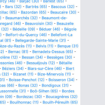
rcy (46)
-
Barjac (30)
-
Barlest (65)
-
)
-
Bars (32)
-
Bartrès (65)
-
Bascous (32)
-
illac (65)
-
Bazordan (65)
-
Beaucaire (30)
-
)
-
Beaumarchés (32)
-
Beaumont-de-
regard (46)
-
Beauvoisin (30)
-
Beauzelle
 (32)
-
Bédeille (09)
-
Béduer (46)
-
Bégole
)
-
Belfort-du-Quercy (46)
-
Bellefont-La
al (81)
-
Bellegarde-Sainte-Marie (31)
-
èze-du-Razès (11)
-
Belvis (11)
-
Benque (31)
32)
-
Bernac (81)
-
Bernadets-Dessus (65)
-
olène (12)
-
Bessan (34)
-
Bessèges (30)
-
ssonies (46)
-
Bessuéjouls (12)
-
Bétaille
-
Béziers (34)
-
Biars-sur-Cère (46)
-
Biert
s (32)
-
Bizanet (11)
-
Bize-Minervois (11)
-
31)
-
Boisse-Penchot (12)
-
Boisseron (34)
-
as (66)
-
Bonas (32)
-
Bondigoux (31)
-
ssonnelle (31)
-
Boô-Silhen (65)
-
Bordes
in (09)
-
Bordezac (30)
-
Boucagnères (32)
(65)
-
Bouilhonnac (11)
-
Bouilh-Péreuilh (65)