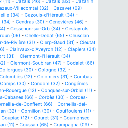
 (11)
-
Cazals (46)
-
Cazals (82)
-
Cazarilh
azaux-Villecomtal (32)
-
Cazavet (09)
-
eille (34)
-
Cazouls-d'Hérault (34)
-
 (34)
-
Cendras (30)
-
Cénevières (46)
-
34)
-
Cessenon-sur-Orb (34)
-
Cestayrols
rdun (09)
-
Chelle-Debat (65)
-
Chusclan
r-de-Rivière (31)
-
Cierp-Gaud (31)
-
Cieutat
66)
-
Clairvaux-d'Aveyron (12)
-
Clapiers (34)
rt (31)
-
Clermont-l'Hérault (34)
-
32)
-
Clermont-Soubiran (47)
-
Codalet (66)
Collorgues (30)
-
Cologne (32)
-
Colombiès (12)
-
Colomiers (31)
-
Combas
Comps (30)
-
Condom (32)
-
Congénies
n-Rouergue (12)
-
Conques-sur-Orbiel (11)
-
es-Cabanes (66)
-
Corbès (30)
-
Cordes-
rneilla-de-Conflent (66)
-
Corneilla-del-
lan (32)
-
Cornillon (30)
-
Couffoulens (11)
-
-
Coupiac (12)
-
Couret (31)
-
Cournonsec
an (11)
-
Coussan (65)
-
Crampagna (09)
-