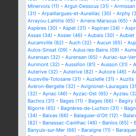
Minervois (11)
-
Argut-Dessous (31)
-
Armissan 
(31)
-
Arpaillargues-et-Aureillac (30)
-
Arphy (
Arrayou-Lahitte (65)
-
Arrens-Marsous (65)
-
A
Aspères (30)
-
Aspet (31)
-
Aspiran (34)
-
Aspr
Assas (34)
-
Assier (46)
-
Aubais (30)
-
Aubiet
Aucamville (82)
-
Auch (32)
-
Aucun (65)
-
Auj
Aulos-Sinsat (09)
-
Aulus-les-Bains (09)
-
Aume
Aurensan (32)
-
Aurensan (65)
-
Auriac-sur-Ven
Aurimont (32)
-
Aussillon (81)
-
Ausson (31)
-
A
Auterive (32)
-
Auterive (82)
-
Autoire (46)
-
A
Auzeville-Tolosane (31)
-
Auzielle (31)
-
Auzits 
Avéron-Bergelle (32)
-
Avignonet-Lauragais (3
(32)
-
Aynac (46)
-
Ayzac-Ost (65)
-
Ayzieu (3
Bachos (31)
-
Bages (11)
-
Bages (66)
-
Bagiry 
Bigorre (65)
-
Bagnères-de-Luchon (31)
-
Bagn
(34)
-
Baixas (66)
-
Balaguier-d'Olt (12)
-
Balar
(82)
-
Banassac-Canilhac (48)
-
Banios (65)
-
Banyuls-sur-Mer (66)
-
Baraigne (11)
-
Baraquev