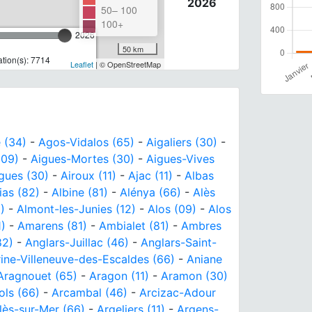
2026
50– 100
100+
2026
50 km
tion(s): 7714
Leaflet
| © OpenStreetMap
 (34)
-
Agos-Vidalos (65)
-
Aigaliers (30)
-
(09)
-
Aigues-Mortes (30)
-
Aigues-Vives
gues (30)
-
Airoux (11)
-
Ajac (11)
-
Albas
ias (82)
-
Albine (81)
-
Alénya (66)
-
Alès
5)
-
Almont-les-Junies (12)
-
Alos (09)
-
Alos
1)
-
Amarens (81)
-
Ambialet (81)
-
Ambres
82)
-
Anglars-Juillac (46)
-
Anglars-Saint-
ine-Villeneuve-des-Escaldes (66)
-
Aniane
Aragnouet (65)
-
Aragon (11)
-
Aramon (30)
ols (66)
-
Arcambal (46)
-
Arcizac-Adour
lès-sur-Mer (66)
-
Argeliers (11)
-
Argens-