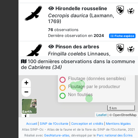
Hirondelle rousseline
Cecropis daurica
(Laxmann,
1769)
76
observations
Dernière observation en
2024
Fiche espèce
Pinson des arbres
Fringilla coelebs
Linnaeus,
1758
100 dernières observations dans la commune
Cluster
de
Cabrières (34)
76
observations
En attente de validation régionale
Dernière observation en
2024
Fiche espèce
Floutage (données sensibles)
+
Fauvette orphée
Floutage par le producteur
−
Curruca hortensis
(J.F. Gmelin,
Non floutées
1789)
73
observations
5 km
Dernière observation en
2024
Fiche espèce
Leaflet
| © OpenStreetMap
Busard cendré
Accueil
|
SINP de l'Occitanie
|
Conception et crédits
|
Mentions légales
Circus pygargus
(Linnaeus,
Atlas SINP-Oc - Atlas de la faune et de la flore du SINP de l'Occitanie, 2021
1758)
Réalisé avec
GeoNature-atlas
, développé par le
Parc national des Écrins