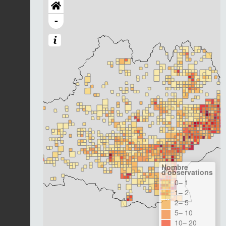
-
Nombre
d'observations
0– 1
1– 2
2– 5
5– 10
10– 20