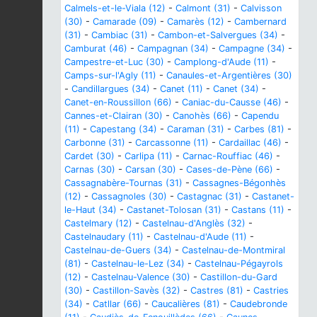
Calmels-et-le-Viala (12)
-
Calmont (31)
-
Calvisson
(30)
-
Camarade (09)
-
Camarès (12)
-
Cambernard
(31)
-
Cambiac (31)
-
Cambon-et-Salvergues (34)
-
Camburat (46)
-
Campagnan (34)
-
Campagne (34)
-
Campestre-et-Luc (30)
-
Camplong-d'Aude (11)
-
Camps-sur-l'Agly (11)
-
Canaules-et-Argentières (30)
-
Candillargues (34)
-
Canet (11)
-
Canet (34)
-
Canet-en-Roussillon (66)
-
Caniac-du-Causse (46)
-
Cannes-et-Clairan (30)
-
Canohès (66)
-
Capendu
(11)
-
Capestang (34)
-
Caraman (31)
-
Carbes (81)
-
Carbonne (31)
-
Carcassonne (11)
-
Cardaillac (46)
-
Cardet (30)
-
Carlipa (11)
-
Carnac-Rouffiac (46)
-
Carnas (30)
-
Carsan (30)
-
Cases-de-Pène (66)
-
Cassagnabère-Tournas (31)
-
Cassagnes-Bégonhès
(12)
-
Cassagnoles (30)
-
Castagnac (31)
-
Castanet-
le-Haut (34)
-
Castanet-Tolosan (31)
-
Castans (11)
-
Castelmary (12)
-
Castelnau-d'Anglès (32)
-
Castelnaudary (11)
-
Castelnau-d'Aude (11)
-
Castelnau-de-Guers (34)
-
Castelnau-de-Montmiral
(81)
-
Castelnau-le-Lez (34)
-
Castelnau-Pégayrols
(12)
-
Castelnau-Valence (30)
-
Castillon-du-Gard
(30)
-
Castillon-Savès (32)
-
Castres (81)
-
Castries
(34)
-
Catllar (66)
-
Caucalières (81)
-
Caudebronde