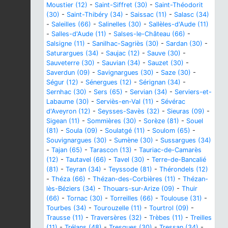
Moustier (12)
-
Saint-Siffret (30)
-
Saint-Théodorit
(30)
-
Saint-Thibéry (34)
-
Saissac (11)
-
Salasc (34)
-
Saleilles (66)
-
Salinelles (30)
-
Sallèles-d'Aude (11)
-
Salles-d'Aude (11)
-
Salses-le-Château (66)
-
Salsigne (11)
-
Sanilhac-Sagriès (30)
-
Sardan (30)
-
Saturargues (34)
-
Saujac (12)
-
Sauve (30)
-
Sauveterre (30)
-
Sauvian (34)
-
Sauzet (30)
-
Saverdun (09)
-
Savignargues (30)
-
Saze (30)
-
Ségur (12)
-
Sénergues (12)
-
Sérignan (34)
-
Sernhac (30)
-
Sers (65)
-
Servian (34)
-
Serviers-et-
Labaume (30)
-
Serviès-en-Val (11)
-
Sévérac
d'Aveyron (12)
-
Seysses-Savès (32)
-
Sieuras (09)
-
Sigean (11)
-
Sommières (30)
-
Sorèze (81)
-
Souel
(81)
-
Soula (09)
-
Soulatgé (11)
-
Soulom (65)
-
Souvignargues (30)
-
Sumène (30)
-
Sussargues (34)
-
Tajan (65)
-
Tarascon (13)
-
Tauriac-de-Camarès
(12)
-
Tautavel (66)
-
Tavel (30)
-
Terre-de-Bancalié
(81)
-
Teyran (34)
-
Teyssode (81)
-
Thérondels (12)
-
Théza (66)
-
Thézan-des-Corbières (11)
-
Thézan-
lès-Béziers (34)
-
Thouars-sur-Arize (09)
-
Thuir
(66)
-
Tornac (30)
-
Torreilles (66)
-
Toulouse (31)
-
Tourbes (34)
-
Tourouzelle (11)
-
Tourtrol (09)
-
Trausse (11)
-
Traversères (32)
-
Trèbes (11)
-
Treilles
(11)
-
Trélans (48)
-
Tresques (30)
-
Tressan (34)
-