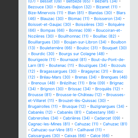
(07)
-
Besset (09)
-
Betbèze (65)
-
Béziers (34)
-
Bezouce (30)
-
Bézues-Bajon (32)
-
Bizanet (11)
-
Bize-Minervois (11)
-
Blan (81)
-
Blandas (30)
-
Blars
(46)
-
Blauzac (30)
-
Blomac (11)
-
Boisseron (34)
-
Boisset-et-Gaujac (30)
-
Boissières (30)
-
Bolquère
(66)
-
Bompas (66)
-
Bonnac (09)
-
Boucoiran-et-
Nozières (30)
-
Bouilhonnac (11)
-
Bouillac (82)
-
Bouillargues (30)
-
Boujan-sur-Libron (34)
-
Boulbon
(13)
-
Bouleternère (66)
-
Bouloc (31)
-
Bouquet (30)
-
Bourdic (30)
-
Bourgs sur Colagne (48)
-
Bourigeole (11)
-
Bournazel (81)
-
Bout-du-Pont-de-
Larn (81)
-
Boutenac (11)
-
Bouzigues (34)
-
Bozouls
(12)
-
Bragassargues (30)
-
Bragayrac (31)
-
Brasc
(12)
-
Bréau-Mars (30)
-
Brenas (34)
-
Brengues (46)
-
Brenoux (48)
-
Brézilhac (11)
-
Brie (09)
-
Brignac
(34)
-
Brignon (30)
-
Brissac (34)
-
Broquiès (12)
-
Brousse (81)
-
Brousse-le-Château (12)
-
Brousses-
et-Villaret (11)
-
Brouzet-lès-Quissac (30)
-
Brugairolles (11)
-
Brusque (12)
-
Buzignargues (34)
-
Cabanès (12)
-
Cabanès (81)
-
Cabestany (66)
-
Cabrerolles (34)
-
Cabrières (34)
-
Cadarcet (09)
-
Cagnac-les-Mines (81)
-
Cahuzac (11)
-
Cahuzac (81)
-
Cahuzac-sur-Vère (81)
-
Cailhavel (11)
-
Caissargues (30)
-
Caixas (66)
-
Calce (66)
-