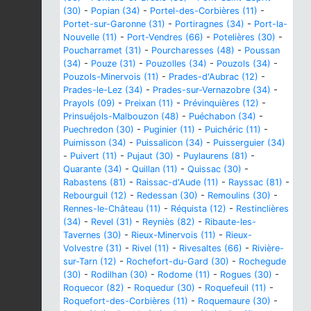
(30)
-
Popian (34)
-
Portel-des-Corbières (11)
-
Portet-sur-Garonne (31)
-
Portiragnes (34)
-
Port-la-
Nouvelle (11)
-
Port-Vendres (66)
-
Potelières (30)
-
Poucharramet (31)
-
Pourcharesses (48)
-
Poussan
(34)
-
Pouze (31)
-
Pouzolles (34)
-
Pouzols (34)
-
Pouzols-Minervois (11)
-
Prades-d'Aubrac (12)
-
Prades-le-Lez (34)
-
Prades-sur-Vernazobre (34)
-
Prayols (09)
-
Preixan (11)
-
Prévinquières (12)
-
Prinsuéjols-Malbouzon (48)
-
Puéchabon (34)
-
Puechredon (30)
-
Puginier (11)
-
Puichéric (11)
-
Puimisson (34)
-
Puissalicon (34)
-
Puisserguier (34)
-
Puivert (11)
-
Pujaut (30)
-
Puylaurens (81)
-
Quarante (34)
-
Quillan (11)
-
Quissac (30)
-
Rabastens (81)
-
Raissac-d'Aude (11)
-
Rayssac (81)
-
Rebourguil (12)
-
Redessan (30)
-
Remoulins (30)
-
Rennes-le-Château (11)
-
Réquista (12)
-
Restinclières
(34)
-
Revel (31)
-
Reyniès (82)
-
Ribaute-les-
Tavernes (30)
-
Rieux-Minervois (11)
-
Rieux-
Volvestre (31)
-
Rivel (11)
-
Rivesaltes (66)
-
Rivière-
sur-Tarn (12)
-
Rochefort-du-Gard (30)
-
Rochegude
(30)
-
Rodilhan (30)
-
Rodome (11)
-
Rogues (30)
-
Roquecor (82)
-
Roquedur (30)
-
Roquefeuil (11)
-
Roquefort-des-Corbières (11)
-
Roquemaure (30)
-