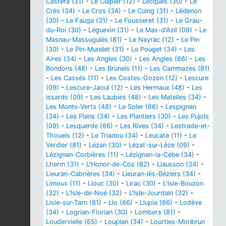
Castéra (31)
-
Le Clapier (12)
-
Lecques (30)
-
Le
Crès (34)
-
Le Cros (34)
-
Le Cuing (31)
-
Lédenon
(30)
-
Le Fauga (31)
-
Le Fousseret (31)
-
Le Grau-
du-Roi (30)
-
Léguevin (31)
-
Le Mas-d'Azil (09)
-
Le
Masnau-Massuguiès (81)
-
Le Nayrac (12)
-
Le Pin
(30)
-
Le Pin-Murelet (31)
-
Le Pouget (34)
-
Les
Aires (34)
-
Les Angles (30)
-
Les Angles (66)
-
Les
Bondons (48)
-
Les Brunels (11)
-
Les Cammazes (81)
-
Les Cassés (11)
-
Les Costes-Gozon (12)
-
Lescure
(09)
-
Lescure-Jaoul (12)
-
Les Hermaux (48)
-
Les
Issards (09)
-
Les Laubies (48)
-
Les Matelles (34)
-
Les Monts-Verts (48)
-
Le Soler (66)
-
Lespignan
(34)
-
Les Plans (34)
-
Les Plantiers (30)
-
Les Pujols
(09)
-
Lesquerde (66)
-
Les Rives (34)
-
Lestrade-et-
Thouels (12)
-
Le Triadou (34)
-
Leucate (11)
-
Le
Verdier (81)
-
Lézan (30)
-
Lézat-sur-Lèze (09)
-
Lézignan-Corbières (11)
-
Lézignan-la-Cèbe (34)
-
Lherm (31)
-
L'Honor-de-Cos (82)
-
Liausson (34)
-
Lieuran-Cabrières (34)
-
Lieuran-lès-Béziers (34)
-
Limoux (11)
-
Liouc (30)
-
Lirac (30)
-
L'Isle-Bouzon
(32)
-
L'Isle-de-Noé (32)
-
L'Isle-Jourdain (32)
-
Lisle-sur-Tarn (81)
-
Llo (66)
-
Llupia (66)
-
Lodève
(34)
-
Logrian-Florian (30)
-
Lombers (81)
-
Loudervielle (65)
-
Loupian (34)
-
Lourties-Monbrun