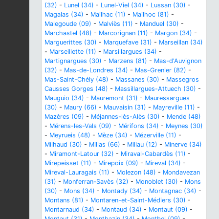
(32)
-
Lunel (34)
-
Lunel-Viel (34)
-
Lussan (30)
-
Magalas (34)
-
Mailhac (11)
-
Mailhoc (81)
-
Malegoude (09)
-
Malviès (11)
-
Manduel (30)
-
Marchastel (48)
-
Marcorignan (11)
-
Margon (34)
-
Marguerittes (30)
-
Marquefave (31)
-
Marseillan (34)
-
Marseillette (11)
-
Marsillargues (34)
-
Martignargues (30)
-
Marzens (81)
-
Mas-d'Auvignon
(32)
-
Mas-de-Londres (34)
-
Mas-Grenier (82)
-
Mas-Saint-Chély (48)
-
Massanes (30)
-
Massegros
Causses Gorges (48)
-
Massillargues-Attuech (30)
-
Mauguio (34)
-
Mauremont (31)
-
Mauressargues
(30)
-
Maury (66)
-
Mauvaisin (31)
-
Mayreville (11)
-
Mazères (09)
-
Méjannes-lès-Alès (30)
-
Mende (48)
-
Mérens-les-Vals (09)
-
Mérifons (34)
-
Meynes (30)
-
Meyrueis (48)
-
Mèze (34)
-
Mézerville (11)
-
Milhaud (30)
-
Millas (66)
-
Millau (12)
-
Minerve (34)
-
Miramont-Latour (32)
-
Miraval-Cabardès (11)
-
Mirepeisset (11)
-
Mirepoix (09)
-
Mireval (34)
-
Mireval-Lauragais (11)
-
Molezon (48)
-
Mondavezan
(31)
-
Monferran-Savès (32)
-
Monoblet (30)
-
Mons
(30)
-
Mons (34)
-
Montady (34)
-
Montagnac (34)
-
Montans (81)
-
Montaren-et-Saint-Médiers (30)
-
Montarnaud (34)
-
Montaud (34)
-
Montaut (09)
-
Montaut (31)
-
Montbazin (34)
-
Montbel (09)
-