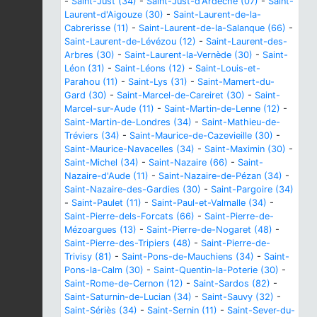
-
Saint-Just (34)
-
Saint-Just-d'Ardèche (07)
-
Saint-
Laurent-d'Aigouze (30)
-
Saint-Laurent-de-la-
Cabrerisse (11)
-
Saint-Laurent-de-la-Salanque (66)
-
Saint-Laurent-de-Lévézou (12)
-
Saint-Laurent-des-
Arbres (30)
-
Saint-Laurent-la-Vernède (30)
-
Saint-
Léon (31)
-
Saint-Léons (12)
-
Saint-Louis-et-
Parahou (11)
-
Saint-Lys (31)
-
Saint-Mamert-du-
Gard (30)
-
Saint-Marcel-de-Careiret (30)
-
Saint-
Marcel-sur-Aude (11)
-
Saint-Martin-de-Lenne (12)
-
Saint-Martin-de-Londres (34)
-
Saint-Mathieu-de-
Tréviers (34)
-
Saint-Maurice-de-Cazevieille (30)
-
Saint-Maurice-Navacelles (34)
-
Saint-Maximin (30)
-
Saint-Michel (34)
-
Saint-Nazaire (66)
-
Saint-
Nazaire-d'Aude (11)
-
Saint-Nazaire-de-Pézan (34)
-
Saint-Nazaire-des-Gardies (30)
-
Saint-Pargoire (34)
-
Saint-Paulet (11)
-
Saint-Paul-et-Valmalle (34)
-
Saint-Pierre-dels-Forcats (66)
-
Saint-Pierre-de-
Mézoargues (13)
-
Saint-Pierre-de-Nogaret (48)
-
Saint-Pierre-des-Tripiers (48)
-
Saint-Pierre-de-
Trivisy (81)
-
Saint-Pons-de-Mauchiens (34)
-
Saint-
Pons-la-Calm (30)
-
Saint-Quentin-la-Poterie (30)
-
Saint-Rome-de-Cernon (12)
-
Saint-Sardos (82)
-
Saint-Saturnin-de-Lucian (34)
-
Saint-Sauvy (32)
-
Saint-Sériès (34)
-
Saint-Sernin (11)
-
Saint-Sever-du-