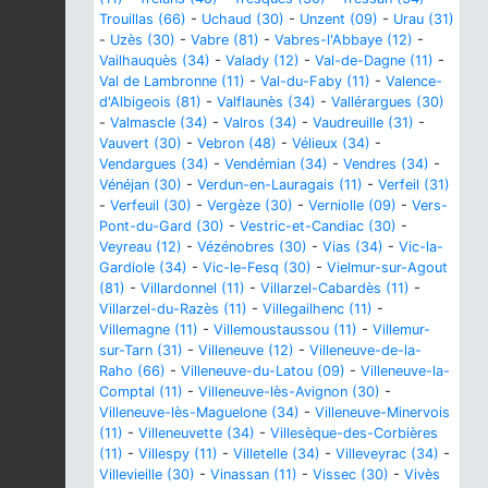
Trouillas (66)
-
Uchaud (30)
-
Unzent (09)
-
Urau (31)
-
Uzès (30)
-
Vabre (81)
-
Vabres-l'Abbaye (12)
-
Vailhauquès (34)
-
Valady (12)
-
Val-de-Dagne (11)
-
Val de Lambronne (11)
-
Val-du-Faby (11)
-
Valence-
d'Albigeois (81)
-
Valflaunès (34)
-
Vallérargues (30)
-
Valmascle (34)
-
Valros (34)
-
Vaudreuille (31)
-
Vauvert (30)
-
Vebron (48)
-
Vélieux (34)
-
Vendargues (34)
-
Vendémian (34)
-
Vendres (34)
-
Vénéjan (30)
-
Verdun-en-Lauragais (11)
-
Verfeil (31)
-
Verfeuil (30)
-
Vergèze (30)
-
Verniolle (09)
-
Vers-
Pont-du-Gard (30)
-
Vestric-et-Candiac (30)
-
Veyreau (12)
-
Vézénobres (30)
-
Vias (34)
-
Vic-la-
Gardiole (34)
-
Vic-le-Fesq (30)
-
Vielmur-sur-Agout
(81)
-
Villardonnel (11)
-
Villarzel-Cabardès (11)
-
Villarzel-du-Razès (11)
-
Villegailhenc (11)
-
Villemagne (11)
-
Villemoustaussou (11)
-
Villemur-
sur-Tarn (31)
-
Villeneuve (12)
-
Villeneuve-de-la-
Raho (66)
-
Villeneuve-du-Latou (09)
-
Villeneuve-la-
Comptal (11)
-
Villeneuve-lès-Avignon (30)
-
Villeneuve-lès-Maguelone (34)
-
Villeneuve-Minervois
(11)
-
Villeneuvette (34)
-
Villesèque-des-Corbières
(11)
-
Villespy (11)
-
Villetelle (34)
-
Villeveyrac (34)
-
Villevieille (30)
-
Vinassan (11)
-
Vissec (30)
-
Vivès