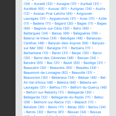
(34)
-
Auradé (32)
-
Auragne (31)
-
Auribail (31)
-
Auriébat (65)
-
Aussac (81)
-
Autignac (34)
-
Auzits
(12)
-
Avezac-Prat-Lahitte (65)
-
Avignonet-
Lauragais (31)
-
Ayguesvives (31)
-
Azas (31)
-
Azille
(11)
-
Badens (11)
-
Bagard (30)
-
Bages (11)
-
Bages
(66)
-
Bagnols-sur-Cèze (30)
-
Baho (66)
-
Baillargues (34)
-
Baixas (66)
-
Balaguères (09)
-
Balaruc-le-Vieux (34)
-
Balsièges (48)
-
Banassac-
Canilhac (48)
-
Banyuls-dels-Aspres (66)
-
Banyuls-
sur-Mer (66)
-
Baraigne (11)
-
Barbaira (11)
-
Barbentane (13)
-
Baren (31)
-
Barjac (30)
-
Baron
(30)
-
Barre-des-Cévennes (48)
-
Bassan (34)
-
Batsère (65)
-
Bax (31)
-
Bazet (65)
-
Baziège (31)
-
Beaucaire (30)
-
Beaucens (65)
-
Beaulieu (34)
-
Beaumont-de-Lomagne (82)
-
Beauville (31)
-
Beauvoisin (30)
-
Bédarieux (34)
-
Béduer (46)
-
Bel-
Air-Val-d'Ance (48)
-
Bélesta (66)
-
Bélesta-en-
Lauragais (31)
-
Belflou (11)
-
Belfort-du-Quercy (46)
-
Belfort-sur-Rebenty (11)
-
Bellegarde (30)
-
Bellegarde (32)
-
Bellegarde-du-Razès (11)
-
Belloc
(09)
-
Belmont-sur-Rance (12)
-
Belpech (11)
-
Belvézet (30)
-
Belvis (11)
-
Bénac (65)
-
Berlou (34)
-
Bernis (30)
-
Bertre (81)
-
Bessan (34)
-
Bessas