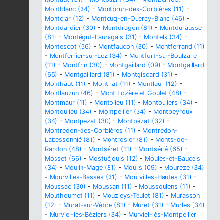
Montblanc (34)
-
Montbrun-des-Corbières (11)
-
Montclar (12)
-
Montcuq-en-Quercy-Blanc (46)
-
Montdardier (30)
-
Montdragon (81)
-
Montdurausse
(81)
-
Montégut-Lauragais (31)
-
Montels (34)
-
Montescot (66)
-
Montfaucon (30)
-
Montferrand (11)
-
Montferrier-sur-Lez (34)
-
Montfort-sur-Boulzane
(11)
-
Montfrin (30)
-
Montgaillard (09)
-
Montgaillard
(65)
-
Montgaillard (81)
-
Montgiscard (31)
-
Monthaut (11)
-
Montirat (11)
-
Montlaur (12)
-
Montlauzun (46)
-
Mont Lozère et Goulet (48)
-
Montmaur (11)
-
Montolieu (11)
-
Montouliers (34)
-
Montoulieu (34)
-
Montpellier (34)
-
Montpeyroux
(34)
-
Montpezat (30)
-
Montpézat (32)
-
Montredon-des-Corbières (11)
-
Montredon-
Labessonnié (81)
-
Montrosier (81)
-
Monts-de-
Randon (48)
-
Montséret (11)
-
Montsérié (65)
-
Mosset (66)
-
Mostuéjouls (12)
-
Moulès-et-Baucels
(34)
-
Moulin-Mage (81)
-
Moulis (09)
-
Mourèze (34)
-
Mourvilles-Basses (31)
-
Mourvilles-Hautes (31)
-
Moussac (30)
-
Moussan (11)
-
Moussoulens (11)
-
Mouthoumet (11)
-
Mouzieys-Teulet (81)
-
Murasson
(12)
-
Murat-sur-Vèbre (81)
-
Muret (31)
-
Murles (34)
-
Murviel-lès-Béziers (34)
-
Murviel-lès-Montpellier