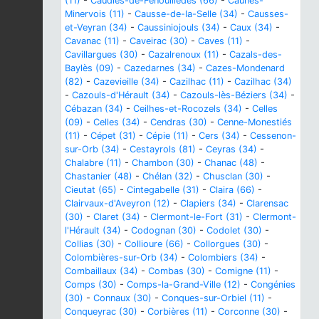
(11)
-
Caudiès-de-Fenouillèdes (66)
-
Caunes-
Minervois (11)
-
Causse-de-la-Selle (34)
-
Causses-
et-Veyran (34)
-
Caussiniojouls (34)
-
Caux (34)
-
Cavanac (11)
-
Caveirac (30)
-
Caves (11)
-
Cavillargues (30)
-
Cazalrenoux (11)
-
Cazals-des-
Baylès (09)
-
Cazedarnes (34)
-
Cazes-Mondenard
(82)
-
Cazevieille (34)
-
Cazilhac (11)
-
Cazilhac (34)
-
Cazouls-d'Hérault (34)
-
Cazouls-lès-Béziers (34)
-
Cébazan (34)
-
Ceilhes-et-Rocozels (34)
-
Celles
(09)
-
Celles (34)
-
Cendras (30)
-
Cenne-Monestiés
(11)
-
Cépet (31)
-
Cépie (11)
-
Cers (34)
-
Cessenon-
sur-Orb (34)
-
Cestayrols (81)
-
Ceyras (34)
-
Chalabre (11)
-
Chambon (30)
-
Chanac (48)
-
Chastanier (48)
-
Chélan (32)
-
Chusclan (30)
-
Cieutat (65)
-
Cintegabelle (31)
-
Claira (66)
-
Clairvaux-d'Aveyron (12)
-
Clapiers (34)
-
Clarensac
(30)
-
Claret (34)
-
Clermont-le-Fort (31)
-
Clermont-
l'Hérault (34)
-
Codognan (30)
-
Codolet (30)
-
Collias (30)
-
Collioure (66)
-
Collorgues (30)
-
Colombières-sur-Orb (34)
-
Colombiers (34)
-
Combaillaux (34)
-
Combas (30)
-
Comigne (11)
-
Comps (30)
-
Comps-la-Grand-Ville (12)
-
Congénies
(30)
-
Connaux (30)
-
Conques-sur-Orbiel (11)
-
Conqueyrac (30)
-
Corbières (11)
-
Corconne (30)
-