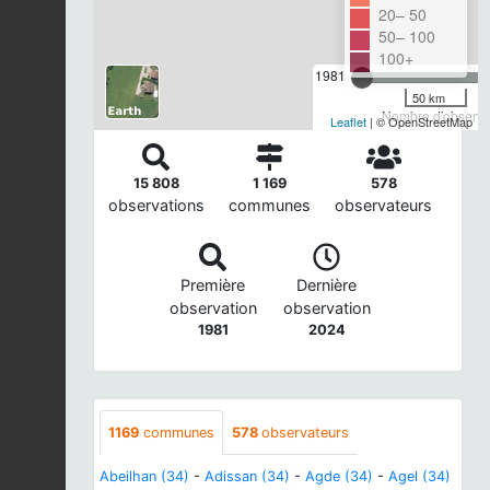
20– 50
50– 100
100+
1981
50 km
Nombre d'observat
Leaflet
| © OpenStreetMap
15 808
1 169
578
observations
communes
observateurs
Première
Dernière
observation
observation
1981
2024
1169
communes
578
observateurs
Abeilhan (34)
-
Adissan (34)
-
Agde (34)
-
Agel (34)