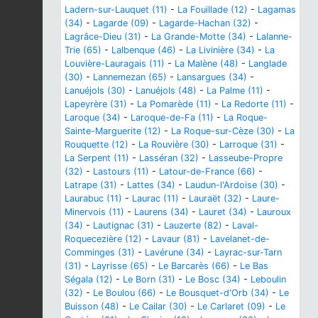
Ladern-sur-Lauquet (11)
-
La Fouillade (12)
-
Lagamas
(34)
-
Lagarde (09)
-
Lagarde-Hachan (32)
-
Lagrâce-Dieu (31)
-
La Grande-Motte (34)
-
Lalanne-
Trie (65)
-
Lalbenque (46)
-
La Livinière (34)
-
La
Louvière-Lauragais (11)
-
La Malène (48)
-
Langlade
(30)
-
Lannemezan (65)
-
Lansargues (34)
-
Lanuéjols (30)
-
Lanuéjols (48)
-
La Palme (11)
-
Lapeyrère (31)
-
La Pomarède (11)
-
La Redorte (11)
-
Laroque (34)
-
Laroque-de-Fa (11)
-
La Roque-
Sainte-Marguerite (12)
-
La Roque-sur-Cèze (30)
-
La
Rouquette (12)
-
La Rouvière (30)
-
Larroque (31)
-
La Serpent (11)
-
Lasséran (32)
-
Lasseube-Propre
(32)
-
Lastours (11)
-
Latour-de-France (66)
-
Latrape (31)
-
Lattes (34)
-
Laudun-l'Ardoise (30)
-
Laurabuc (11)
-
Laurac (11)
-
Lauraët (32)
-
Laure-
Minervois (11)
-
Laurens (34)
-
Lauret (34)
-
Lauroux
(34)
-
Lautignac (31)
-
Lauzerte (82)
-
Laval-
Roquecezière (12)
-
Lavaur (81)
-
Lavelanet-de-
Comminges (31)
-
Lavérune (34)
-
Layrac-sur-Tarn
(31)
-
Layrisse (65)
-
Le Barcarès (66)
-
Le Bas
Ségala (12)
-
Le Born (31)
-
Le Bosc (34)
-
Leboulin
(32)
-
Le Boulou (66)
-
Le Bousquet-d'Orb (34)
-
Le
Buisson (48)
-
Le Cailar (30)
-
Le Carlaret (09)
-
Le