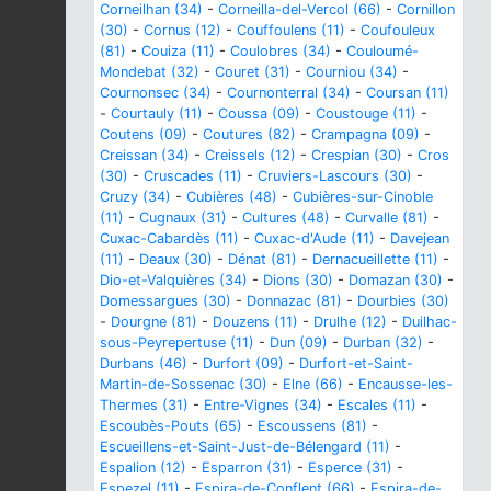
Corneilhan (34)
-
Corneilla-del-Vercol (66)
-
Cornillon
(30)
-
Cornus (12)
-
Couffoulens (11)
-
Coufouleux
(81)
-
Couiza (11)
-
Coulobres (34)
-
Couloumé-
Mondebat (32)
-
Couret (31)
-
Courniou (34)
-
Cournonsec (34)
-
Cournonterral (34)
-
Coursan (11)
-
Courtauly (11)
-
Coussa (09)
-
Coustouge (11)
-
Coutens (09)
-
Coutures (82)
-
Crampagna (09)
-
Creissan (34)
-
Creissels (12)
-
Crespian (30)
-
Cros
(30)
-
Cruscades (11)
-
Cruviers-Lascours (30)
-
Cruzy (34)
-
Cubières (48)
-
Cubières-sur-Cinoble
(11)
-
Cugnaux (31)
-
Cultures (48)
-
Curvalle (81)
-
Cuxac-Cabardès (11)
-
Cuxac-d'Aude (11)
-
Davejean
(11)
-
Deaux (30)
-
Dénat (81)
-
Dernacueillette (11)
-
Dio-et-Valquières (34)
-
Dions (30)
-
Domazan (30)
-
Domessargues (30)
-
Donnazac (81)
-
Dourbies (30)
-
Dourgne (81)
-
Douzens (11)
-
Drulhe (12)
-
Duilhac-
sous-Peyrepertuse (11)
-
Dun (09)
-
Durban (32)
-
Durbans (46)
-
Durfort (09)
-
Durfort-et-Saint-
Martin-de-Sossenac (30)
-
Elne (66)
-
Encausse-les-
Thermes (31)
-
Entre-Vignes (34)
-
Escales (11)
-
Escoubès-Pouts (65)
-
Escoussens (81)
-
Escueillens-et-Saint-Just-de-Bélengard (11)
-
Espalion (12)
-
Esparron (31)
-
Esperce (31)
-
Espezel (11)
-
Espira-de-Conflent (66)
-
Espira-de-