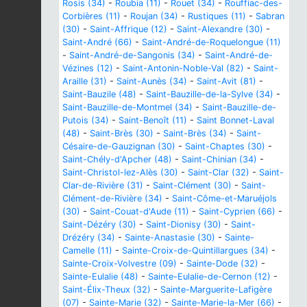
Rosis (34)
-
Roubia (11)
-
Rouet (34)
-
Rouffiac-des-
Corbières (11)
-
Roujan (34)
-
Rustiques (11)
-
Sabran
(30)
-
Saint-Affrique (12)
-
Saint-Alexandre (30)
-
Saint-André (66)
-
Saint-André-de-Roquelongue (11)
-
Saint-André-de-Sangonis (34)
-
Saint-André-de-
Vézines (12)
-
Saint-Antonin-Noble-Val (82)
-
Saint-
Araille (31)
-
Saint-Aunès (34)
-
Saint-Avit (81)
-
Saint-Bauzile (48)
-
Saint-Bauzille-de-la-Sylve (34)
-
Saint-Bauzille-de-Montmel (34)
-
Saint-Bauzille-de-
Putois (34)
-
Saint-Benoît (11)
-
Saint Bonnet-Laval
(48)
-
Saint-Brès (30)
-
Saint-Brès (34)
-
Saint-
Césaire-de-Gauzignan (30)
-
Saint-Chaptes (30)
-
Saint-Chély-d'Apcher (48)
-
Saint-Chinian (34)
-
Saint-Christol-lez-Alès (30)
-
Saint-Clar (32)
-
Saint-
Clar-de-Rivière (31)
-
Saint-Clément (30)
-
Saint-
Clément-de-Rivière (34)
-
Saint-Côme-et-Maruéjols
(30)
-
Saint-Couat-d'Aude (11)
-
Saint-Cyprien (66)
-
Saint-Dézéry (30)
-
Saint-Dionisy (30)
-
Saint-
Drézéry (34)
-
Sainte-Anastasie (30)
-
Sainte-
Camelle (11)
-
Sainte-Croix-de-Quintillargues (34)
-
Sainte-Croix-Volvestre (09)
-
Sainte-Dode (32)
-
Sainte-Eulalie (48)
-
Sainte-Eulalie-de-Cernon (12)
-
Saint-Élix-Theux (32)
-
Sainte-Marguerite-Lafigère
(07)
-
Sainte-Marie (32)
-
Sainte-Marie-la-Mer (66)
-