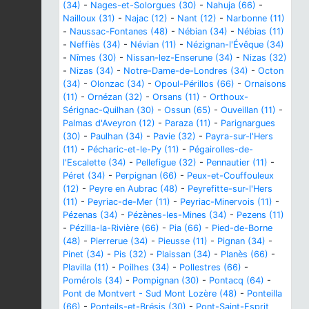
(34)
-
Nages-et-Solorgues (30)
-
Nahuja (66)
-
Nailloux (31)
-
Najac (12)
-
Nant (12)
-
Narbonne (11)
-
Naussac-Fontanes (48)
-
Nébian (34)
-
Nébias (11)
-
Neffiès (34)
-
Névian (11)
-
Nézignan-l'Évêque (34)
-
Nîmes (30)
-
Nissan-lez-Enserune (34)
-
Nizas (32)
-
Nizas (34)
-
Notre-Dame-de-Londres (34)
-
Octon
(34)
-
Olonzac (34)
-
Opoul-Périllos (66)
-
Ornaisons
(11)
-
Ornézan (32)
-
Orsans (11)
-
Orthoux-
Sérignac-Quilhan (30)
-
Ossun (65)
-
Ouveillan (11)
-
Palmas d'Aveyron (12)
-
Paraza (11)
-
Parignargues
(30)
-
Paulhan (34)
-
Pavie (32)
-
Payra-sur-l'Hers
(11)
-
Pécharic-et-le-Py (11)
-
Pégairolles-de-
l'Escalette (34)
-
Pellefigue (32)
-
Pennautier (11)
-
Péret (34)
-
Perpignan (66)
-
Peux-et-Couffouleux
(12)
-
Peyre en Aubrac (48)
-
Peyrefitte-sur-l'Hers
(11)
-
Peyriac-de-Mer (11)
-
Peyriac-Minervois (11)
-
Pézenas (34)
-
Pézènes-les-Mines (34)
-
Pezens (11)
-
Pézilla-la-Rivière (66)
-
Pia (66)
-
Pied-de-Borne
(48)
-
Pierrerue (34)
-
Pieusse (11)
-
Pignan (34)
-
Pinet (34)
-
Pis (32)
-
Plaissan (34)
-
Planès (66)
-
Plavilla (11)
-
Poilhes (34)
-
Pollestres (66)
-
Pomérols (34)
-
Pompignan (30)
-
Pontacq (64)
-
Pont de Montvert - Sud Mont Lozère (48)
-
Ponteilla
(66)
-
Ponteils-et-Brésis (30)
-
Pont-Saint-Esprit