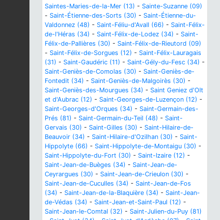
Saintes-Maries-de-la-Mer (13)
-
Sainte-Suzanne (09)
-
Saint-Étienne-des-Sorts (30)
-
Saint-Étienne-du-
Valdonnez (48)
-
Saint-Féliu-d'Avall (66)
-
Saint-Félix-
de-l'Héras (34)
-
Saint-Félix-de-Lodez (34)
-
Saint-
Félix-de-Pallières (30)
-
Saint-Félix-de-Rieutord (09)
-
Saint-Félix-de-Sorgues (12)
-
Saint-Félix-Lauragais
(31)
-
Saint-Gaudéric (11)
-
Saint-Gély-du-Fesc (34)
-
Saint-Geniès-de-Comolas (30)
-
Saint-Geniès-de-
Fontedit (34)
-
Saint-Geniès-de-Malgoirès (30)
-
Saint-Geniès-des-Mourgues (34)
-
Saint Geniez d'Olt
et d'Aubrac (12)
-
Saint-Georges-de-Luzençon (12)
-
Saint-Georges-d'Orques (34)
-
Saint-Germain-des-
Prés (81)
-
Saint-Germain-du-Teil (48)
-
Saint-
Gervais (30)
-
Saint-Gilles (30)
-
Saint-Hilaire-de-
Beauvoir (34)
-
Saint-Hilaire-d'Ozilhan (30)
-
Saint-
Hippolyte (66)
-
Saint-Hippolyte-de-Montaigu (30)
-
Saint-Hippolyte-du-Fort (30)
-
Saint-Izaire (12)
-
Saint-Jean-de-Buèges (34)
-
Saint-Jean-de-
Ceyrargues (30)
-
Saint-Jean-de-Crieulon (30)
-
Saint-Jean-de-Cuculles (34)
-
Saint-Jean-de-Fos
(34)
-
Saint-Jean-de-la-Blaquière (34)
-
Saint-Jean-
de-Védas (34)
-
Saint-Jean-et-Saint-Paul (12)
-
Saint-Jean-le-Comtal (32)
-
Saint-Julien-du-Puy (81)