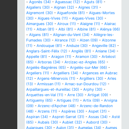
-
Agonès (34)
-
Aguessac (12)
-
Aguts (81)
-
Aigaliers (30)
-
Aignan (32)
-
Aignes (31)
-
Aigremont (30)
-
Aiguefonde (81)
-
Aigues-Mortes
(30)
-
Aigues-Vives (11)
-
Aigues-Vives (30)
-
Aimargues (30)
-
Airoux (11)
-
Alaigne (11)
-
Alairac
(11)
-
Alban (81)
-
Albi (81)
-
Albine (81)
-
Alénya (66)
-
Algans (81)
-
Alignan-du-Vent (34)
-
Allègre-les-
Fumades (30)
-
Alrance (12)
-
Alzen (09)
-
Alzonne
(11)
-
Andouque (81)
-
Anduze (30)
-
Angeville (82)
-
Anglars-Saint-Félix (12)
-
Anglès (81)
-
Aniane (34)
-
Appelle (81)
-
Aragon (11)
-
Aramon (30)
-
Arbéost
(65)
-
Arboras (34)
-
Arcizac-ez-Angles (65)
-
Argelès-Bagnères (65)
-
Argelès-sur-Mer (66)
-
Argeliers (11)
-
Argelliers (34)
-
Argences en Aubrac
(12)
-
Argens-Minervois (11)
-
Argilliers (30)
-
Arles
(13)
-
Armissan (11)
-
Arnac-sur-Dourdou (12)
-
Arpaillargues-et-Aureillac (30)
-
Arphy (30)
-
Arquettes-en-Val (11)
-
Arre (30)
-
Artigat (09)
-
Artiguemy (65)
-
Artigues (11)
-
Artix (09)
-
Arvigna
(09)
-
Arzenc-d'Apcher (48)
-
Arzenc-de-Randon
(48)
-
Arzens (11)
-
Aspères (30)
-
Aspet (31)
-
Aspiran (34)
-
Aspret-Sarrat (31)
-
Assas (34)
-
Asté
(65)
-
Aubais (30)
-
Aubiet (32)
-
Aubord (30)
-
Aujargues (30)
-
Aulon (31)
-
Aumelas (34)
-
Aumes