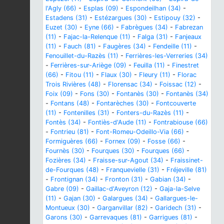
l'Agly (66)
-
Esplas (09)
-
Espondeilhan (34)
-
Estadens (31)
-
Estézargues (30)
-
Estipouy (32)
-
Euzet (30)
-
Eyne (66)
-
Fabrègues (34)
-
Fabrezan
(11)
-
Fajac-la-Relenque (11)
-
Falga (31)
-
Fanjeaux
(11)
-
Fauch (81)
-
Faugères (34)
-
Fendeille (11)
-
Fenouillet-du-Razès (11)
-
Ferrières-les-Verreries (34)
-
Ferrières-sur-Ariège (09)
-
Feuilla (11)
-
Finestret
(66)
-
Fitou (11)
-
Flaux (30)
-
Fleury (11)
-
Florac
Trois Rivières (48)
-
Florensac (34)
-
Foissac (12)
-
Foix (09)
-
Fons (30)
-
Fontanès (30)
-
Fontanès (34)
-
Fontans (48)
-
Fontarèches (30)
-
Fontcouverte
(11)
-
Fontenilles (31)
-
Fonters-du-Razès (11)
-
Fontès (34)
-
Fontiès-d'Aude (11)
-
Fontrabiouse (66)
-
Fontrieu (81)
-
Font-Romeu-Odeillo-Via (66)
-
Formiguères (66)
-
Fornex (09)
-
Fosse (66)
-
Fournès (30)
-
Fourques (30)
-
Fourques (66)
-
Fozières (34)
-
Fraisse-sur-Agout (34)
-
Fraissinet-
de-Fourques (48)
-
Franquevielle (31)
-
Fréjeville (81)
-
Frontignan (34)
-
Fronton (31)
-
Gabian (34)
-
Gabre (09)
-
Gaillac-d'Aveyron (12)
-
Gaja-la-Selve
(11)
-
Gajan (30)
-
Galargues (34)
-
Gallargues-le-
Montueux (30)
-
Garganvillar (82)
-
Garidech (31)
-
Garons (30)
-
Garrevaques (81)
-
Garrigues (81)
-