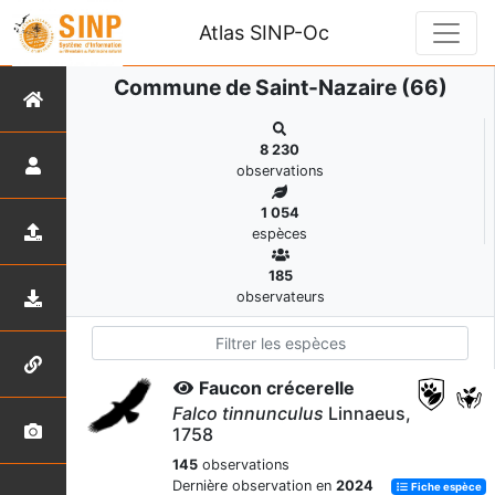
Atlas SINP-Oc
Commune de Saint-Nazaire (66)
8 230
observations
1 054
espèces
185
observateurs
Faucon crécerelle
Falco tinnunculus
Linnaeus,
1758
145
observations
Dernière observation en
2024
Fiche espèce