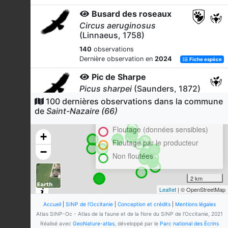
Busard des roseaux
Circus aeruginosus
(Linnaeus, 1758)
140
observations
Dernière observation en
2024
Fiche espèce
Pic de Sharpe
Picus sharpei
(Saunders, 1872)
100 dernières observations dans la commune
Cluster
114
observations
de
Saint-Nazaire (66)
Dernière observation en
2024
Fiche espèce
En attente de validation régionale
Floutage (données sensibles)
Pigeon ramier
+
Columba palumbus
Linnaeus,
Floutage par le producteur
−
1758
Non floutées
111
observations
Dernière observation en
2024
Fiche espèce
2 km
Leaflet
| © OpenStreetMap
Choucas des tours
Corvus monedula
Linnaeus,
Accueil
|
SINP de l'Occitanie
|
Conception et crédits
|
Mentions légales
1758
Atlas SINP-Oc - Atlas de la faune et de la flore du SINP de l'Occitanie, 2021
Réalisé avec
GeoNature-atlas
, développé par le
Parc national des Écrins