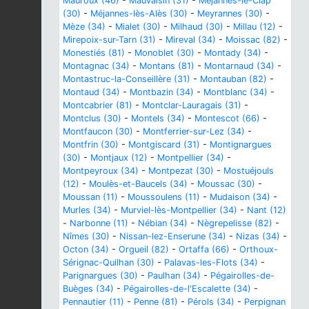
Mauroux (46)
-
Mauvaisin (31)
-
Méjannes-le-Clap
(30)
-
Méjannes-lès-Alès (30)
-
Meyrannes (30)
-
Mèze (34)
-
Mialet (30)
-
Milhaud (30)
-
Millau (12)
-
Mirepoix-sur-Tarn (31)
-
Mireval (34)
-
Moissac (82)
-
Monestiés (81)
-
Monoblet (30)
-
Montady (34)
-
Montagnac (34)
-
Montans (81)
-
Montarnaud (34)
-
Montastruc-la-Conseillère (31)
-
Montauban (82)
-
Montaud (34)
-
Montbazin (34)
-
Montblanc (34)
-
Montcabrier (81)
-
Montclar-Lauragais (31)
-
Montclus (30)
-
Montels (34)
-
Montescot (66)
-
Montfaucon (30)
-
Montferrier-sur-Lez (34)
-
Montfrin (30)
-
Montgiscard (31)
-
Montignargues
(30)
-
Montjaux (12)
-
Montpellier (34)
-
Montpeyroux (34)
-
Montpezat (30)
-
Mostuéjouls
(12)
-
Moulès-et-Baucels (34)
-
Moussac (30)
-
Moussan (11)
-
Moussoulens (11)
-
Mudaison (34)
-
Murles (34)
-
Murviel-lès-Montpellier (34)
-
Nant (12)
-
Narbonne (11)
-
Nébian (34)
-
Nègrepelisse (82)
-
Nîmes (30)
-
Nissan-lez-Enserune (34)
-
Nizas (34)
-
Octon (34)
-
Orgueil (82)
-
Ortaffa (66)
-
Orthoux-
Sérignac-Quilhan (30)
-
Palavas-les-Flots (34)
-
Parignargues (30)
-
Paulhan (34)
-
Pégairolles-de-
Buèges (34)
-
Pégairolles-de-l'Escalette (34)
-
Pennautier (11)
-
Penne (81)
-
Pérols (34)
-
Perpignan