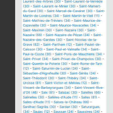
Laurent-des-Arbres (30)
-
Saint-Laurent-la-Vernède
(30)
-
Saint-Laurent-le-Minier (30)
-
Saint-Mamert-
du-Gard (30)
-
Saint-Marcel-de-Careiret (30)
-
Saint-
Martin-de-Londres (34)
-
Saint-Martin-le-Vieil (11)
-
Saint-Mathieu-de-Tréviers (34)
-
Saint-Maurice-de-
Cazevieille (30)
-
Saint-Maurice-Navacelles (34)
-
Saint-Maximin (30)
-
Saint-Nazaire (30)
-
Saint-
Nazaire (66)
-
Saint-Nazaire-de-Pézan (34)
-
Saint-
Nazaire-des-Gardies (30)
-
Saint-Nicolas-de-la-
Grave (82)
-
Saint-Parthem (12)
-
Saint-Paulet-de-
Caisson (30)
-
Saint-Paul-et-Valmalle (34)
-
Saint-
Paul-la-Coste (30)
-
Saint-Pons-de-Mauchiens (34)
-
Saint-Privat (34)
-
Saint-Privat-de-Champclos (30)
-
Saint-Quentin-la-Poterie (30)
-
Saint-Rome-de-Tarn
(12)
-
Saint-Saturnin-de-Lucian (34)
-
Saint-
Sébastien-d'Aigrefeuille (30)
-
Saint-Sériès (34)
-
Saint-Théodorit (30)
-
Saint-Thibéry (34)
-
Saint-
Urcisse (81)
-
Saint-Victor-et-Melvieu (12)
-
Saint-
Vincent-de-Barbeyrargues (34)
-
Saint-Vincent-Rive-
d'Olt (46)
-
Saïx (81)
-
Salazac (30)
-
Saleilles (66)
-
Salinelles (30)
-
Sallèles-d'Aude (11)
-
Salles (81)
-
Salles-d'Aude (11)
-
Salses-le-Château (66)
-
Sanilhac-Sagriès (30)
-
Sardan (30)
-
Saturargues
(34)
-
Saujac (12)
-
Saussan (34)
-
Saussines (34)
-