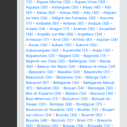
(12)
-
Aigues-Mortes (30)
-
Aigues-Vives (30)
-
Aiguèze (30)
-
Aimargues (30)
-
Albas (46)
-
Albi
(81)
-
Albias (82)
-
Alénya (66)
-
Alès (30)
-
Alignan-
du-Vent (34)
-
Allègre-les-Fumades (30)
-
Alzonne
(11)
-
Ambialet (81)
-
Ambres (81)
-
Anduze (30)
-
Aniane (34)
-
Aragon (11)
-
Aramon (30)
-
Arcambal
(46)
-
Argelès-sur-Mer (66)
-
Argelliers (34)
-
Armissan (11)
-
Arre (30)
-
Arthès (81)
-
Aspiran (34)
-
Assas (34)
-
Aubais (30)
-
Aubord (30)
-
Aubussargues (30)
-
Aucamville (31)
-
Aulas (30)
-
Ayguesvives (31)
-
Bagard (30)
-
Bagnoles (11)
-
Bagnols-sur-Cèze (30)
-
Baillargues (34)
-
Baixas
(66)
-
Balaruc-les-Bains (34)
-
Balaruc-le-Vieux (34)
-
Beaucaire (30)
-
Beaulieu (34)
-
Beauteville (31)
-
Beauvoisin (30)
-
Bédarieux (34)
-
Bélarga (34)
-
Belcastel (81)
-
Bellegarde (30)
-
Bellegarde-Marsal
(81)
-
Belvézet (30)
-
Bessan (34)
-
Bessèges (30)
-
Bez-et-Esparon (30)
-
Béziers (34)
-
Bezouce (30)
-
Bize-Minervois (11)
-
Boisseron (34)
-
Boisset-et-
Gaujac (30)
-
Bompas (66)
-
Bondigoux (31)
-
Boucoiran-et-Nozières (30)
-
Bouillac (12)
-
Boujan-
sur-Libron (34)
-
Bourdic (30)
-
Bourret (82)
-
Bouziès (46)
-
Bozouls (12)
-
Bram (11)
-
Bressols
(82)
-
Brignon (30)
-
Brissac (34)
-
Broquiès (12)
-