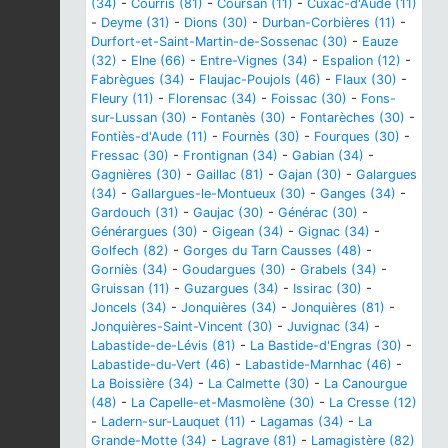
(34)
-
Courris (81)
-
Coursan (11)
-
Cuxac-d'Aude (11)
-
Deyme (31)
-
Dions (30)
-
Durban-Corbières (11)
-
Durfort-et-Saint-Martin-de-Sossenac (30)
-
Eauze
(32)
-
Elne (66)
-
Entre-Vignes (34)
-
Espalion (12)
-
Fabrègues (34)
-
Flaujac-Poujols (46)
-
Flaux (30)
-
Fleury (11)
-
Florensac (34)
-
Foissac (30)
-
Fons-
sur-Lussan (30)
-
Fontanès (30)
-
Fontarèches (30)
-
Fontiès-d'Aude (11)
-
Fournès (30)
-
Fourques (30)
-
Fressac (30)
-
Frontignan (34)
-
Gabian (34)
-
Gagnières (30)
-
Gaillac (81)
-
Gajan (30)
-
Galargues
(34)
-
Gallargues-le-Montueux (30)
-
Ganges (34)
-
Gardouch (31)
-
Gaujac (30)
-
Générac (30)
-
Générargues (30)
-
Gigean (34)
-
Gignac (34)
-
Golfech (82)
-
Gorges du Tarn Causses (48)
-
Gorniès (34)
-
Goudargues (30)
-
Grabels (34)
-
Gruissan (11)
-
Guzargues (34)
-
Issirac (30)
-
Joncels (34)
-
Jonquières (34)
-
Jonquières (81)
-
Jonquières-Saint-Vincent (30)
-
Juvignac (34)
-
Labastide-de-Lévis (81)
-
La Bastide-d'Engras (30)
-
Labastide-du-Vert (46)
-
Labastide-Marnhac (46)
-
La Boissière (34)
-
La Calmette (30)
-
La Canourgue
(48)
-
La Capelle-et-Masmolène (30)
-
La Cresse (12)
-
Ladern-sur-Lauquet (11)
-
Lagamas (34)
-
La
Grande-Motte (34)
-
Lagrave (81)
-
Lamagistère (82)