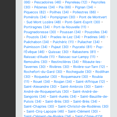
(66)
-
Pescadoires (46)
-
Peyreleau (12)
-
Peyrolles
(30)
-
Pézenas (34)
-
Pia (66)
-
Pignan (34)
-
Piquecos (82)
-
Poilhes (34)
-
Pollestres (66)
-
Pomérols (34)
-
Pompignan (30)
-
Pont de Montvert
- Sud Mont Lozère (48)
-
Pont-Saint-Esprit (30)
-
Portiragnes (34)
-
Port-la-Nouvelle (11)
-
Pougnadoresse (30)
-
Poussan (34)
-
Pouzolles (34)
-
Pouzols (34)
-
Prades-le-Lez (34)
-
Pradines (46)
-
Puéchabon (34)
-
Puichéric (11)
-
Puilacher (34)
-
Puimisson (34)
-
Pujaut (30)
-
Puycelsi (81)
-
Puy-
l'Évêque (46)
-
Quissac (30)
-
Rabastens (81)
-
Raissac-d'Aude (11)
-
Raissac-sur-Lampy (11)
-
Remoulins (30)
-
Restinclières (34)
-
Ribaute-les-
Tavernes (30)
-
Rivières (30)
-
Rivière-sur-Tarn (12)
-
Rochefort-du-Gard (30)
-
Rochegude (30)
-
Rodilhan
(30)
-
Roquedur (30)
-
Roquemaure (30)
-
Roubia
(11)
-
Rouet (34)
-
Roujan (34)
-
Saint-Affrique (12)
-
Saint-Alexandre (30)
-
Saint-Ambroix (30)
-
Saint-
André-de-Roquepertuis (30)
-
Saint-André-de-
Sangonis (34)
-
Saint-Aunès (34)
-
Saint-Bauzille-de-
Putois (34)
-
Saint-Brès (30)
-
Saint-Brès (34)
-
Saint-Chaptes (30)
-
Saint-Christol-de-Rodières (30)
-
Saint-Cirq-Lapopie (46)
-
Saint-Clément (30)
-
Saint-Clément-de-Rivière (34)
-
Saint-Côme-d'Olt