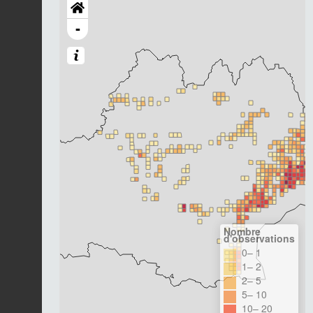
-
Nombre
d'observations
0– 1
1– 2
2– 5
5– 10
10– 20