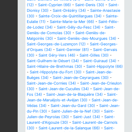
(12)
-
Saint-Cyprien (66)
-
Saint-Denis (30)
-
Saint-
Dionisy (30)
-
Saint-Drézéry (34)
-
Sainte-Anastasie
(30)
-
Sainte-Croix-de-Quintillargues (34)
-
Sainte-
Eulalie (11)
-
Sainte-Marie-la-Mer (66)
-
Saint-Félix-
de-Lodez (34)
-
Saint-Gély-du-Fesc (34)
-
Saint-
Geniès-de-Comolas (30)
-
Saint-Geniès-de-
Malgoirès (30)
-
Saint-Geniès-des-Mourgues (34)
-
Saint-Georges-de-Luzençon (12)
-
Saint-Georges-
d'Orques (34)
-
Saint-Germier (81)
-
Saint-Gervais
(30)
-
Saint Géry-Vers (46)
-
Saint-Gilles (30)
-
Saint-Guilhem-le-Désert (34)
-
Saint-Guiraud (34)
-
Saint-Hilaire-de-Brethmas (30)
-
Saint-Hippolyte (66)
-
Saint-Hippolyte-du-Fort (30)
-
Saint-Jean-de-
Buèges (34)
-
Saint-Jean-de-Ceyrargues (30)
-
Saint-Jean-de-Cornies (34)
-
Saint-Jean-de-Crieulon
(30)
-
Saint-Jean-de-Cuculles (34)
-
Saint-Jean-de-
Fos (34)
-
Saint-Jean-de-la-Blaquière (34)
-
Saint-
Jean-de-Maruéjols-et-Avéjan (30)
-
Saint-Jean-de-
Védas (34)
-
Saint-Jean-du-Gard (30)
-
Saint-Jean-
du-Pin (30)
-
Saint-Julien-de-la-Nef (30)
-
Saint-
Julien-de-Peyrolas (30)
-
Saint-Just (34)
-
Saint-
Laurent-d'Aigouze (30)
-
Saint-Laurent-de-Carnols
(30)
-
Saint-Laurent-de-la-Salanque (66)
-
Saint-