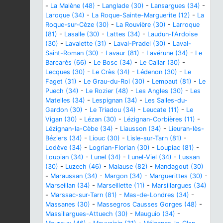
-
La Malène (48)
-
Langlade (30)
-
Lansargues (34)
-
Laroque (34)
-
La Roque-Sainte-Marguerite (12)
-
La
Roque-sur-Cèze (30)
-
La Rouvière (30)
-
Larroque
(81)
-
Lasalle (30)
-
Lattes (34)
-
Laudun-l'Ardoise
(30)
-
Lavalette (31)
-
Laval-Pradel (30)
-
Laval-
Saint-Roman (30)
-
Lavaur (81)
-
Lavérune (34)
-
Le
Barcarès (66)
-
Le Bosc (34)
-
Le Cailar (30)
-
Lecques (30)
-
Le Crès (34)
-
Lédenon (30)
-
Le
Faget (31)
-
Le Grau-du-Roi (30)
-
Lempaut (81)
-
Le
Puech (34)
-
Le Rozier (48)
-
Les Angles (30)
-
Les
Matelles (34)
-
Lespignan (34)
-
Les Salles-du-
Gardon (30)
-
Le Triadou (34)
-
Leucate (11)
-
Le
Vigan (30)
-
Lézan (30)
-
Lézignan-Corbières (11)
-
Lézignan-la-Cèbe (34)
-
Liausson (34)
-
Lieuran-lès-
Béziers (34)
-
Liouc (30)
-
Lisle-sur-Tarn (81)
-
Lodève (34)
-
Logrian-Florian (30)
-
Loupiac (81)
-
Loupian (34)
-
Lunel (34)
-
Lunel-Viel (34)
-
Lussan
(30)
-
Luzech (46)
-
Malause (82)
-
Mandagout (30)
-
Maraussan (34)
-
Margon (34)
-
Marguerittes (30)
-
Marseillan (34)
-
Marseillette (11)
-
Marsillargues (34)
-
Marssac-sur-Tarn (81)
-
Mas-de-Londres (34)
-
Massanes (30)
-
Massegros Causses Gorges (48)
-
Massillargues-Attuech (30)
-
Mauguio (34)
-