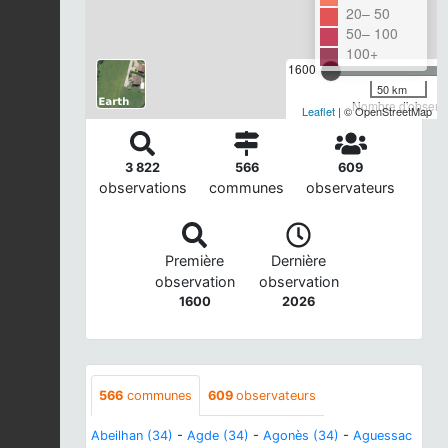
20– 50
50– 100
100+
1600
50 km
Nombre d'observa
Leaflet
| © OpenStreetMap
3 822
566
609
observations
communes
observateurs
Première
Dernière
observation
observation
1600
2026
566
communes
609
observateurs
Abeilhan (34)
-
Agde (34)
-
Agonès (34)
-
Aguessac