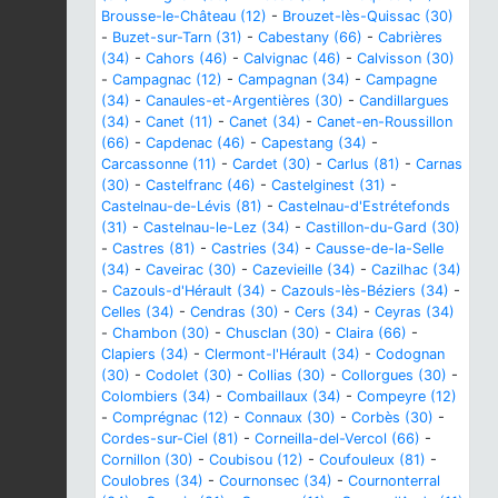
Brousse-le-Château (12)
-
Brouzet-lès-Quissac (30)
-
Buzet-sur-Tarn (31)
-
Cabestany (66)
-
Cabrières
(34)
-
Cahors (46)
-
Calvignac (46)
-
Calvisson (30)
-
Campagnac (12)
-
Campagnan (34)
-
Campagne
(34)
-
Canaules-et-Argentières (30)
-
Candillargues
(34)
-
Canet (11)
-
Canet (34)
-
Canet-en-Roussillon
(66)
-
Capdenac (46)
-
Capestang (34)
-
Carcassonne (11)
-
Cardet (30)
-
Carlus (81)
-
Carnas
(30)
-
Castelfranc (46)
-
Castelginest (31)
-
Castelnau-de-Lévis (81)
-
Castelnau-d'Estrétefonds
(31)
-
Castelnau-le-Lez (34)
-
Castillon-du-Gard (30)
-
Castres (81)
-
Castries (34)
-
Causse-de-la-Selle
(34)
-
Caveirac (30)
-
Cazevieille (34)
-
Cazilhac (34)
-
Cazouls-d'Hérault (34)
-
Cazouls-lès-Béziers (34)
-
Celles (34)
-
Cendras (30)
-
Cers (34)
-
Ceyras (34)
-
Chambon (30)
-
Chusclan (30)
-
Claira (66)
-
Clapiers (34)
-
Clermont-l'Hérault (34)
-
Codognan
(30)
-
Codolet (30)
-
Collias (30)
-
Collorgues (30)
-
Colombiers (34)
-
Combaillaux (34)
-
Compeyre (12)
-
Comprégnac (12)
-
Connaux (30)
-
Corbès (30)
-
Cordes-sur-Ciel (81)
-
Corneilla-del-Vercol (66)
-
Cornillon (30)
-
Coubisou (12)
-
Coufouleux (81)
-
Coulobres (34)
-
Cournonsec (34)
-
Cournonterral