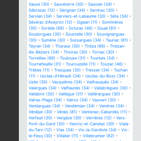
Sauve (30)
-
Sauveterre (30)
-
Sauvian (34)
-
Sébrazac (12)
-
Sérignan (34)
-
Sernhac (30)
-
Servian (34)
-
Serviers-et-Labaume (30)
-
Sète (34)
-
Sévérac d'Aveyron (12)
-
Sigean (11)
-
Sommières
(30)
-
Sorède (66)
-
Soturac (46)
-
Soual (81)
-
Soudorgues (30)
-
Soustelle (30)
-
Souvignargues
(30)
-
Sumène (30)
-
Sussargues (34)
-
Tauriac (81)
-
Teyran (34)
-
Tharaux (30)
-
Théza (66)
-
Thézan-
lès-Béziers (34)
-
Thoiras (30)
-
Tornac (30)
-
Torreilles (66)
-
Toulouse (31)
-
Tourbes (34)
-
Tournefeuille (31)
-
Tourouzelle (11)
-
Touzac (46)
-
Trèbes (11)
-
Tresques (30)
-
Tressan (34)
-
Tuchan
(11)
-
Usclas-d'Hérault (34)
-
Usclas-du-Bosc (34)
-
Uzès (30)
-
Vacquières (34)
-
Vailhauquès (34)
-
Valergues (34)
-
Valflaunès (34)
-
Vallabrègues (30)
-
Vallabrix (30)
-
Vallègue (31)
-
Vallérargues (30)
-
Valras-Plage (34)
-
Valros (34)
-
Vauvert (30)
-
Vendargues (34)
-
Vendémian (34)
-
Vendres (34)
-
Vénéjan (30)
-
Vénès (81)
-
Ventenac-Cabardès (11)
-
Verfeuil (30)
-
Vergèze (30)
-
Verrières (12)
-
Vers-
Pont-du-Gard (30)
-
Vestric-et-Candiac (30)
-
Viala-
du-Tarn (12)
-
Vias (34)
-
Vic-la-Gardiole (34)
-
Vic-
le-Fesq (30)
-
Villalier (11)
-
Villebrumier (82)
-