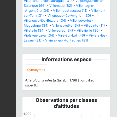
Villefranche-de-Lauragais (31)
-
Villelongue-de-la-
Salanque (66)
-
Villemade (82)
-
Villemagne-
l'Argentière (34)
-
Villemoustaussou (11)
-
Villemur-
sur-Tarn (31)
-
Villeneuve-lès-Avignon (30)
-
Villeneuve-lès-Béziers (34)
-
Villeneuve-lès-
Maguelone (34)
-
Villeneuvette (34)
-
Villepinte (11)
-
Villetelle (34)
-
Villeveyrac (34)
-
Villevieille (30)
-
Viols-en-Laval (34)
-
Vire-sur-Lot (46)
-
Viviers-lès-
Lavaur (81)
-
Viviers-lès-Montagnes (81)
Informations espèce
Synonymes
Aristolochia infesta
Salisb., 1796 [nom. illeg.
superfl.]
Observations par classes
d'altitudes