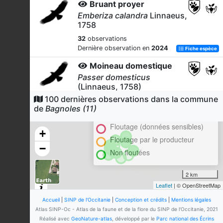
Bruant proyer
Emberiza calandra
Linnaeus,
1758
32
observations
Dernière observation en
2024
Fiche espèce
Moineau domestique
Passer domesticus
(Linnaeus, 1758)
100 dernières observations dans la commune
Cluster
28
observations
de
Bagnoles (11)
Dernière observation en
2024
Fiche espèce
En attente de validation régionale
Floutage (données sensibles)
Serin cini
+
Serinus serinus
(Linnaeus,
Floutage par le producteur
−
1766)
Non floutées
27
observations
Dernière observation en
2024
Fiche espèce
2 km
Leaflet
| © OpenStreetMap
Lièvre d'Europe
Lepus europaeus
Pallas, 1778
Accueil
|
SINP de l'Occitanie
|
Conception et crédits
|
Mentions légales
Atlas SINP-Oc - Atlas de la faune et de la flore du SINP de l'Occitanie, 2021
27
observations
Réalisé avec
GeoNature-atlas
, développé par le
Parc national des Écrins