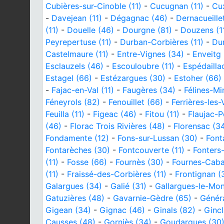
Cubières-sur-Cinoble (11)
-
Cucugnan (11)
-
Cu
-
Davejean (11)
-
Dégagnac (46)
-
Dernacueillet
(11)
-
Douelle (46)
-
Dourgne (81)
-
Douzens (1
Peyrepertuse (11)
-
Durban-Corbières (11)
-
Du
Castelmaure (11)
-
Entre-Vignes (34)
-
Enveitg 
Esclauzels (46)
-
Escouloubre (11)
-
Espédailla
Estagel (66)
-
Estézargues (30)
-
Estoher (66)
-
Fajac-en-Val (11)
-
Faugères (34)
-
Félines-Mi
Féneyrols (82)
-
Fenouillet (66)
-
Ferrières-les-
Feuilla (11)
-
Figeac (46)
-
Fitou (11)
-
Flaujac-P
(46)
-
Florac Trois Rivières (48)
-
Florensac (3
Fondamente (12)
-
Fons-sur-Lussan (30)
-
Font
Fontarèches (30)
-
Fontcouverte (11)
-
Fonters
(11)
-
Fosse (66)
-
Fournès (30)
-
Fournes-Caba
(11)
-
Fraissé-des-Corbières (11)
-
Frontignan (
Galargues (34)
-
Galié (31)
-
Gallargues-le-Mon
Gatuzières (48)
-
Gavarnie-Gèdre (65)
-
Génér
Gigean (34)
-
Gignac (46)
-
Ginals (82)
-
Gincl
Causses (48)
-
Gorniès (34)
-
Goudargues (30