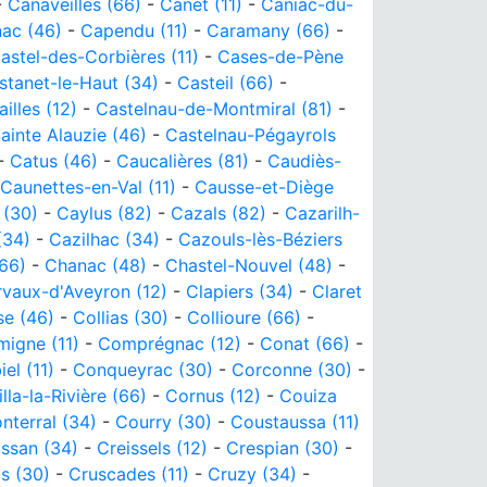
-
Canaveilles (66)
-
Canet (11)
-
Caniac-du-
ac (46)
-
Capendu (11)
-
Caramany (66)
-
astel-des-Corbières (11)
-
Cases-de-Pène
stanet-le-Haut (34)
-
Casteil (66)
-
lles (12)
-
Castelnau-de-Montmiral (81)
-
ainte Alauzie (46)
-
Castelnau-Pégayrols
-
Catus (46)
-
Caucalières (81)
-
Caudiès-
Caunettes-en-Val (11)
-
Causse-et-Diège
 (30)
-
Caylus (82)
-
Cazals (82)
-
Cazarilh-
(34)
-
Cazilhac (34)
-
Cazouls-lès-Béziers
(66)
-
Chanac (48)
-
Chastel-Nouvel (48)
-
rvaux-d'Aveyron (12)
-
Clapiers (34)
-
Claret
e (46)
-
Collias (30)
-
Collioure (66)
-
igne (11)
-
Comprégnac (12)
-
Conat (66)
-
el (11)
-
Conqueyrac (30)
-
Corconne (30)
-
lla-la-Rivière (66)
-
Cornus (12)
-
Couiza
nterral (34)
-
Courry (30)
-
Coustaussa (11)
issan (34)
-
Creissels (12)
-
Crespian (30)
-
s (30)
-
Cruscades (11)
-
Cruzy (34)
-