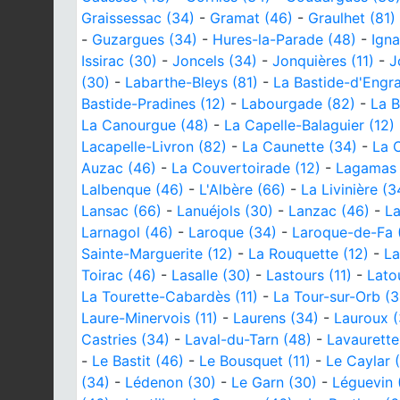
Graissessac (34)
-
Gramat (46)
-
Graulhet (81)
-
Guzargues (34)
-
Hures-la-Parade (48)
-
Igna
Issirac (30)
-
Joncels (34)
-
Jonquières (11)
-
J
(30)
-
Labarthe-Bleys (81)
-
La Bastide-d'Engra
Bastide-Pradines (12)
-
Labourgade (82)
-
La B
La Canourgue (48)
-
La Capelle-Balaguier (12)
Lacapelle-Livron (82)
-
La Caunette (34)
-
La C
Auzac (46)
-
La Couvertoirade (12)
-
Lagamas 
Lalbenque (46)
-
L'Albère (66)
-
La Livinière (3
Lansac (66)
-
Lanuéjols (30)
-
Lanzac (46)
-
La
Larnagol (46)
-
Laroque (34)
-
Laroque-de-Fa (
Sainte-Marguerite (12)
-
La Rouquette (12)
-
La
Toirac (46)
-
Lasalle (30)
-
Lastours (11)
-
Lato
La Tourette-Cabardès (11)
-
La Tour-sur-Orb (3
Laure-Minervois (11)
-
Laurens (34)
-
Lauroux (
Castries (34)
-
Laval-du-Tarn (48)
-
Lavaurette
-
Le Bastit (46)
-
Le Bousquet (11)
-
Le Caylar 
(34)
-
Lédenon (30)
-
Le Garn (30)
-
Léguevin 