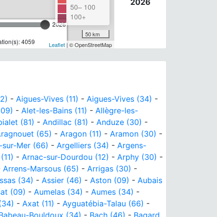
2026
50– 100
100+
2026
50 km
tion(s): 4059
Leaflet
| © OpenStreetMap
2)
-
Aigues-Vives (11)
-
Aigues-Vives (34)
-
(09)
-
Alet-les-Bains (11)
-
Allègre-les-
ialet (81)
-
Andillac (81)
-
Anduze (30)
-
ragnouet (65)
-
Aragon (11)
-
Aramon (30)
-
-sur-Mer (66)
-
Argelliers (34)
-
Argens-
(11)
-
Arnac-sur-Dourdou (12)
-
Arphy (30)
-
-
Arrens-Marsous (65)
-
Arrigas (30)
-
ssas (34)
-
Assier (46)
-
Aston (09)
-
Aubais
at (09)
-
Aumelas (34)
-
Aumes (34)
-
(34)
-
Axat (11)
-
Ayguatébia-Talau (66)
-
Babeau-Bouldoux (34)
-
Bach (46)
-
Bagard