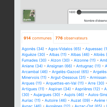
1600
Nombre d'observa
914
communes
776
observateurs
Agonès (34)
-
Agos-Vidalos (65)
-
Aguessac (1
Aiguèze (30)
-
Albas (11)
-
Albas (46)
-
Albiès 
Fumades (30)
-
Alzon (30)
-
Alzonne (11)
-
Amb
Aniane (34)
-
Ansignan (66)
-
Antugnac (11)
-
A
Arcambal (46)
-
Argelès-Gazost (65)
-
Argelès
Minervois (11)
-
Argut-Dessous (31)
-
Armissan 
Arques (11)
-
Arquettes-en-Val (11)
-
Arre (30)
Artigues (11)
-
Aspiran (34)
-
Asprières (12)
-
A
(30)
-
Aujargues (30)
-
Aujols (46)
-
Aulos-Sins
Auriac (11)
-
Autoire (46)
-
Auzat (09)
-
Avène 
Aynac (46)
-
Ayssènes (12)
-
Ayzac-Ost (65)
-