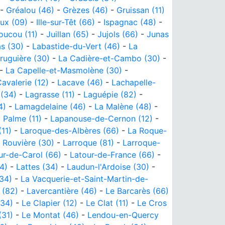
-
Gréalou (46)
-
Grèzes (46)
-
Gruissan (11)
ux (09)
-
Ille-sur-Têt (66)
-
Ispagnac (48)
-
oucou (11)
-
Juillan (65)
-
Jujols (66)
-
Junas
s (30)
-
Labastide-du-Vert (46)
-
La
ruguière (30)
-
La Cadière-et-Cambo (30)
-
-
La Capelle-et-Masmolène (30)
-
avalerie (12)
-
Lacave (46)
-
Lachapelle-
(34)
-
Lagrasse (11)
-
Laguépie (82)
-
4)
-
Lamagdelaine (46)
-
La Malène (48)
-
 Palme (11)
-
Lapanouse-de-Cernon (12)
-
11)
-
Laroque-des-Albères (66)
-
La Roque-
 Rouvière (30)
-
Larroque (81)
-
Larroque-
ur-de-Carol (66)
-
Latour-de-France (66)
-
4)
-
Lattes (34)
-
Laudun-l'Ardoise (30)
-
34)
-
La Vacquerie-et-Saint-Martin-de-
 (82)
-
Lavercantière (46)
-
Le Barcarès (66)
(34)
-
Le Clapier (12)
-
Le Clat (11)
-
Le Cros
(31)
-
Le Montat (46)
-
Lendou-en-Quercy