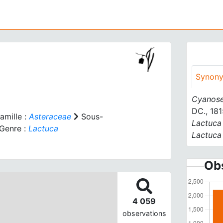
Synon
Cyanose
DC., 181
amille :
Asteraceae
Sous-
Lactuca
Genre :
Lactuca
Lactuca
Obs
4 059
observations