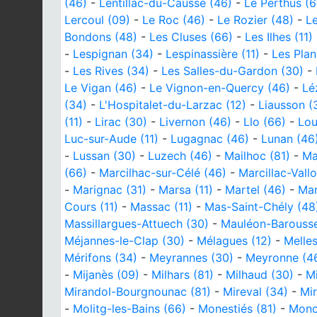
(46)
-
Lentillac-du-Causse (46)
-
Le Perthus (6
Lercoul (09)
-
Le Roc (46)
-
Le Rozier (48)
-
Le
Bondons (48)
-
Les Cluses (66)
-
Les Ilhes (11)
-
Lespignan (34)
-
Lespinassière (11)
-
Les Plan
-
Les Rives (34)
-
Les Salles-du-Gardon (30)
-
Le Vigan (46)
-
Le Vignon-en-Quercy (46)
-
Lé
(34)
-
L'Hospitalet-du-Larzac (12)
-
Liausson (
(11)
-
Lirac (30)
-
Livernon (46)
-
Llo (66)
-
Lou
Luc-sur-Aude (11)
-
Lugagnac (46)
-
Lunan (46
-
Lussan (30)
-
Luzech (46)
-
Mailhoc (81)
-
Ma
(66)
-
Marcilhac-sur-Célé (46)
-
Marcillac-Vallo
-
Marignac (31)
-
Marsa (11)
-
Martel (46)
-
Mar
Cours (11)
-
Massac (11)
-
Mas-Saint-Chély (48
Massillargues-Attuech (30)
-
Mauléon-Barousse
Méjannes-le-Clap (30)
-
Mélagues (12)
-
Melles
Mérifons (34)
-
Meyrannes (30)
-
Meyronne (4
-
Mijanès (09)
-
Milhars (81)
-
Milhaud (30)
-
Mi
Mirandol-Bourgnounac (81)
-
Mireval (34)
-
Mir
-
Molitg-les-Bains (66)
-
Monestiés (81)
-
Mono