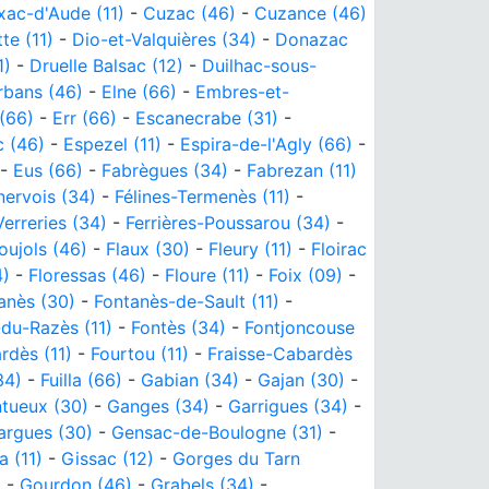
xac-d'Aude (11)
-
Cuzac (46)
-
Cuzance (46)
te (11)
-
Dio-et-Valquières (34)
-
Donazac
1)
-
Druelle Balsac (12)
-
Duilhac-sous-
rbans (46)
-
Elne (66)
-
Embres-et-
(66)
-
Err (66)
-
Escanecrabe (31)
-
c (46)
-
Espezel (11)
-
Espira-de-l'Agly (66)
-
-
Eus (66)
-
Fabrègues (34)
-
Fabrezan (11)
nervois (34)
-
Félines-Termenès (11)
-
Verreries (34)
-
Ferrières-Poussarou (34)
-
oujols (46)
-
Flaux (30)
-
Fleury (11)
-
Floirac
4)
-
Floressas (46)
-
Floure (11)
-
Foix (09)
-
anès (30)
-
Fontanès-de-Sault (11)
-
-du-Razès (11)
-
Fontès (34)
-
Fontjoncouse
rdès (11)
-
Fourtou (11)
-
Fraisse-Cabardès
34)
-
Fuilla (66)
-
Gabian (34)
-
Gajan (30)
-
tueux (30)
-
Ganges (34)
-
Garrigues (34)
-
argues (30)
-
Gensac-de-Boulogne (31)
-
a (11)
-
Gissac (12)
-
Gorges du Tarn
)
-
Gourdon (46)
-
Grabels (34)
-