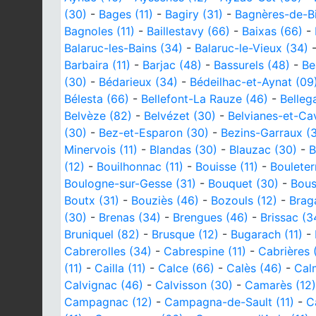
(30)
-
Bages (11)
-
Bagiry (31)
-
Bagnères-de-Bi
Bagnoles (11)
-
Baillestavy (66)
-
Baixas (66)
-
Balaruc-les-Bains (34)
-
Balaruc-le-Vieux (34)
Barbaira (11)
-
Barjac (48)
-
Bassurels (48)
-
Be
(30)
-
Bédarieux (34)
-
Bédeilhac-et-Aynat (09
Bélesta (66)
-
Bellefont-La Rauze (46)
-
Belleg
Belvèze (82)
-
Belvézet (30)
-
Belvianes-et-Cav
(30)
-
Bez-et-Esparon (30)
-
Bezins-Garraux (3
Minervois (11)
-
Blandas (30)
-
Blauzac (30)
-
B
(12)
-
Bouilhonnac (11)
-
Bouisse (11)
-
Bouleter
Boulogne-sur-Gesse (31)
-
Bouquet (30)
-
Bous
Boutx (31)
-
Bouziès (46)
-
Bozouls (12)
-
Brag
(30)
-
Brenas (34)
-
Brengues (46)
-
Brissac (3
Bruniquel (82)
-
Brusque (12)
-
Bugarach (11)
-
Cabrerolles (34)
-
Cabrespine (11)
-
Cabrières 
(11)
-
Cailla (11)
-
Calce (66)
-
Calès (46)
-
Calm
Calvignac (46)
-
Calvisson (30)
-
Camarès (12)
Campagnac (12)
-
Campagna-de-Sault (11)
-
C