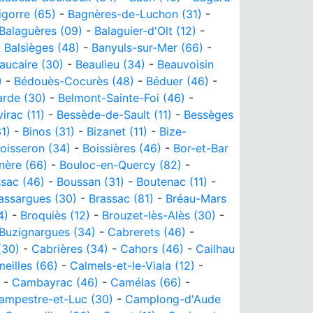
gorre (65)
-
Bagnères-de-Luchon (31)
-
Balaguères (09)
-
Balaguier-d'Olt (12)
-
-
Balsièges (48)
-
Banyuls-sur-Mer (66)
-
aucaire (30)
-
Beaulieu (34)
-
Beauvoisin
)
-
Bédouès-Cocurès (48)
-
Béduer (46)
-
arde (30)
-
Belmont-Sainte-Foi (46)
-
irac (11)
-
Bessède-de-Sault (11)
-
Bessèges
1)
-
Binos (31)
-
Bizanet (11)
-
Bize-
oisseron (34)
-
Boissières (46)
-
Bor-et-Bar
nère (66)
-
Bouloc-en-Quercy (82)
-
sac (46)
-
Boussan (31)
-
Boutenac (11)
-
assargues (30)
-
Brassac (81)
-
Bréau-Mars
4)
-
Broquiès (12)
-
Brouzet-lès-Alès (30)
-
Buzignargues (34)
-
Cabrerets (46)
-
(30)
-
Cabrières (34)
-
Cahors (46)
-
Cailhau
eilles (66)
-
Calmels-et-le-Viala (12)
-
-
Cambayrac (46)
-
Camélas (66)
-
ampestre-et-Luc (30)
-
Camplong-d'Aude