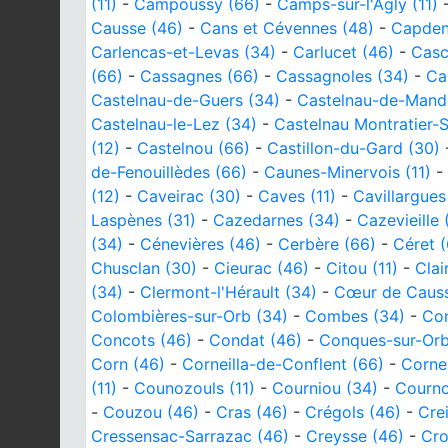
(11)
-
Campoussy (66)
-
Camps-sur-l'Agly (11)
Causse (46)
-
Cans et Cévennes (48)
-
Capden
Carlencas-et-Levas (34)
-
Carlucet (46)
-
Casc
(66)
-
Cassagnes (66)
-
Cassagnoles (34)
-
Ca
Castelnau-de-Guers (34)
-
Castelnau-de-Mandai
Castelnau-le-Lez (34)
-
Castelnau Montratier-S
(12)
-
Castelnou (66)
-
Castillon-du-Gard (30)
de-Fenouillèdes (66)
-
Caunes-Minervois (11)
-
(12)
-
Caveirac (30)
-
Caves (11)
-
Cavillargues
Laspènes (31)
-
Cazedarnes (34)
-
Cazevieille 
(34)
-
Cénevières (46)
-
Cerbère (66)
-
Céret 
Chusclan (30)
-
Cieurac (46)
-
Citou (11)
-
Clai
(34)
-
Clermont-l'Hérault (34)
-
Cœur de Causs
Colombières-sur-Orb (34)
-
Combes (34)
-
Com
Concots (46)
-
Condat (46)
-
Conques-sur-Orbi
Corn (46)
-
Corneilla-de-Conflent (66)
-
Cornei
(11)
-
Counozouls (11)
-
Courniou (34)
-
Courno
-
Couzou (46)
-
Cras (46)
-
Crégols (46)
-
Cre
Cressensac-Sarrazac (46)
-
Creysse (46)
-
Cro