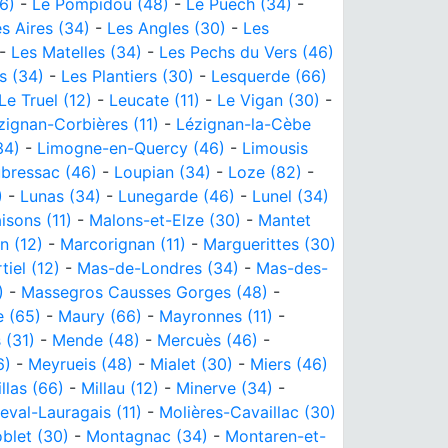
6)
-
Le Pompidou (48)
-
Le Puech (34)
-
s Aires (34)
-
Les Angles (30)
-
Les
-
Les Matelles (34)
-
Les Pechs du Vers (46)
s (34)
-
Les Plantiers (30)
-
Lesquerde (66)
Le Truel (12)
-
Leucate (11)
-
Le Vigan (30)
-
zignan-Corbières (11)
-
Lézignan-la-Cèbe
34)
-
Limogne-en-Quercy (46)
-
Limousis
bressac (46)
-
Loupian (34)
-
Loze (82)
-
)
-
Lunas (34)
-
Lunegarde (46)
-
Lunel (34)
isons (11)
-
Malons-et-Elze (30)
-
Mantet
n (12)
-
Marcorignan (11)
-
Marguerittes (30)
tiel (12)
-
Mas-de-Londres (34)
-
Mas-des-
)
-
Massegros Causses Gorges (48)
-
 (65)
-
Maury (66)
-
Mayronnes (11)
-
 (31)
-
Mende (48)
-
Mercuès (46)
-
6)
-
Meyrueis (48)
-
Mialet (30)
-
Miers (46)
llas (66)
-
Millau (12)
-
Minerve (34)
-
eval-Lauragais (11)
-
Molières-Cavaillac (30)
blet (30)
-
Montagnac (34)
-
Montaren-et-