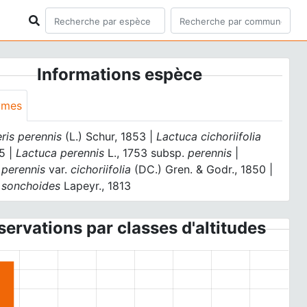
Informations espèce
ymes
ris perennis
(L.) Schur, 1853 |
Lactuca cichoriifolia
5 |
Lactuca perennis
L., 1753 subsp.
perennis
|
 perennis
var.
cichoriifolia
(DC.) Gren. & Godr., 1850 |
 sonchoides
Lapeyr., 1813
ervations par classes d'altitudes