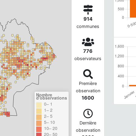
914
communes
776
observateurs
Première
observation
Nombre
d'observations
1600
0– 1
1– 2
2– 5
5– 10
Dernière
10– 20
observation
20– 50