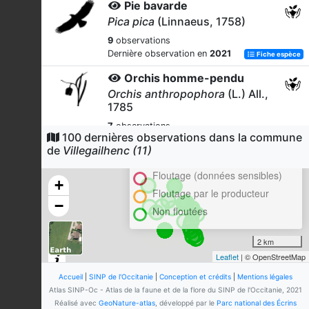
Pie bavarde
Pica pica
(Linnaeus, 1758)
9
observations
Dernière observation en
2021
Fiche espèce
Orchis homme-pendu
Orchis anthropophora
(L.) All.,
1785
7
observations
100 dernières observations dans la commune
Cluster
Dernière observation en
2021
Fiche espèce
de
Villegailhenc (11)
En attente de validation régionale
Orchis pourpre
Floutage (données sensibles)
Orchis purpurea
Huds., 1762
+
Floutage par le producteur
7
observations
−
Non floutées
Dernière observation en
2021
Fiche espèce
Tircis (Le)
2 km
Pararge aegeria
(Linnaeus, 1758)
Leaflet
| © OpenStreetMap
6
observations
Accueil
|
SINP de l'Occitanie
|
Conception et crédits
|
Mentions légales
Dernière observation en
2026
Fiche espèce
Atlas SINP-Oc - Atlas de la faune et de la flore du SINP de l'Occitanie, 2021
Réalisé avec
GeoNature-atlas
, développé par le
Parc national des Écrins
Anacamptide