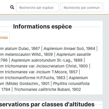
Informations espèce
ymes
um alatum
Dulac, 1867 |
Asplenium linnaei
Soó, 1964 |
um melanocaulon
Willd., 1809 |
Asplenium saxatile
 1796 |
Asplenium subrotundum
St.-Lag., 1889 |
um trichomanes
var.
incisocrenatum
Christ, 1900 |
um trichomanes
var.
incisum
T.Moore, 1857 |
um trichomaniforme
H.P.Fuchs, 1963 |
Asplenium
um
(Milde) Goldschm., 1901 |
Phyllitis rotundifolia
 1794 |
Trichomanes callitriche
Bubani, 1902
ervations par classes d'altitudes