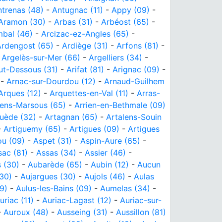
trenas (48)
-
Antugnac (11)
-
Appy (09)
-
Aramon (30)
-
Arbas (31)
-
Arbéost (65)
-
bal (46)
-
Arcizac-ez-Angles (65)
-
Ardengost (65)
-
Ardiège (31)
-
Arfons (81)
-
-
Argelès-sur-Mer (66)
-
Argelliers (34)
-
ut-Dessous (31)
-
Arifat (81)
-
Arignac (09)
-
-
Arnac-sur-Dourdou (12)
-
Arnaud-Guilhem
Arques (12)
-
Arquettes-en-Val (11)
-
Arras-
rens-Marsous (65)
-
Arrien-en-Bethmale (09)
uède (32)
-
Artagnan (65)
-
Artalens-Souin
-
Artiguemy (65)
-
Artigues (09)
-
Artigues
u (09)
-
Aspet (31)
-
Aspin-Aure (65)
-
sac (81)
-
Assas (34)
-
Assier (46)
-
 (30)
-
Aubarède (65)
-
Aubin (12)
-
Aucun
(30)
-
Aujargues (30)
-
Aujols (46)
-
Aulas
9)
-
Aulus-les-Bains (09)
-
Aumelas (34)
-
uriac (11)
-
Auriac-Lagast (12)
-
Auriac-sur-
-
Auroux (48)
-
Ausseing (31)
-
Aussillon (81)