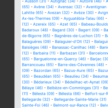
-
Ausson (31)
-
Autignac (34)
-
Autoire (46)
-
A
(65)
-
Avène (34)
-
Avensac (32)
-
Aventignan 
Lahitte (65)
-
Avezan (32)
-
Avèze (30)
-
Avign
Ax-les-Thermes (09)
-
Ayguatébia-Talau (66)
(12)
-
Azereix (65)
-
Azet (65)
-
Babeau-Bould
Badaroux (48)
-
Bagard (30)
-
Bagert (09)
-
Ba
de-Bigorre (65)
-
Bagnères-de-Luchon (31)
-
B
Balaguères (09)
-
Balaguier-d'Olt (12)
-
Balagui
Balsièges (48)
-
Banassac-Canilhac (48)
-
Bani
(12)
-
Barbaira (11)
-
Barbazan (31)
-
Barcelonn
(65)
-
Barguelonne-en-Quercy (46)
-
Barjac (3
Barrancoueu (65)
-
Barre-des-Cévennes (48)
(09)
-
Bazordan (65)
-
Bazus-Aure (65)
-
Bazu
(65)
-
Beaudéan (65)
-
Beaulieu (34)
-
Beaumar
(30)
-
Bédarieux (34)
-
Bédeilhac-et-Aynat (09
Bélaye (46)
-
Belbèze-en-Comminges (31)
-
Be
(11)
-
Bélesta (09)
-
Bélesta (66)
-
Belfort-sur-
Bellegarde (32)
-
Bellegarde-Sainte-Marie (31)
Sainte-Foi (46)
-
Belmont-sur-Rance (12)
-
Belv