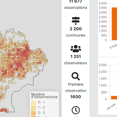
11 977
observations
2 200
communes
1 251
observateurs
Première
observation
Nombre
d'observations
1600
0– 1
1– 2
2– 5