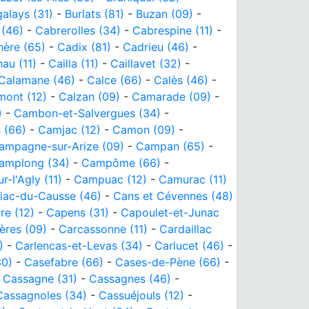
alays (31)
-
Burlats (81)
-
Buzan (09)
-
 (46)
-
Cabrerolles (34)
-
Cabrespine (11)
-
hère (65)
-
Cadix (81)
-
Cadrieu (46)
-
hau (11)
-
Cailla (11)
-
Caillavet (32)
-
Calamane (46)
-
Calce (66)
-
Calès (46)
-
mont (12)
-
Calzan (09)
-
Camarade (09)
-
)
-
Cambon-et-Salvergues (34)
-
 (66)
-
Camjac (12)
-
Camon (09)
-
ampagne-sur-Arize (09)
-
Campan (65)
-
amplong (34)
-
Campôme (66)
-
-l'Agly (11)
-
Campuac (12)
-
Camurac (11)
iac-du-Causse (46)
-
Cans et Cévennes (48)
e (12)
-
Capens (31)
-
Capoulet-et-Junac
ères (09)
-
Carcassonne (11)
-
Cardaillac
)
-
Carlencas-et-Levas (34)
-
Carlucet (46)
-
30)
-
Casefabre (66)
-
Cases-de-Pène (66)
-
-
Cassagne (31)
-
Cassagnes (46)
-
Cassagnoles (34)
-
Cassuéjouls (12)
-