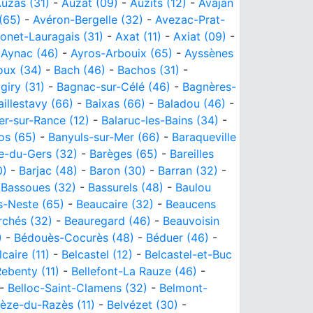
uzas (31)
-
Auzat (09)
-
Auzits (12)
-
Avajan
(65)
-
Avéron-Bergelle (32)
-
Avezac-Prat-
onet-Lauragais (31)
-
Axat (11)
-
Axiat (09)
-
-
Aynac (46)
-
Ayros-Arbouix (65)
-
Ayssènes
oux (34)
-
Bach (46)
-
Bachos (31)
-
giry (31)
-
Bagnac-sur-Célé (46)
-
Bagnères-
aillestavy (66)
-
Baixas (66)
-
Baladou (46)
-
er-sur-Rance (12)
-
Balaruc-les-Bains (34)
-
os (65)
-
Banyuls-sur-Mer (66)
-
Baraqueville
e-du-Gers (32)
-
Barèges (65)
-
Bareilles
0)
-
Barjac (48)
-
Baron (30)
-
Barran (32)
-
-
Bassoues (32)
-
Bassurels (48)
-
Baulou
s-Neste (65)
-
Beaucaire (32)
-
Beaucens
chés (32)
-
Beauregard (46)
-
Beauvoisin
)
-
Bédouès-Cocurès (48)
-
Béduer (46)
-
lcaire (11)
-
Belcastel (12)
-
Belcastel-et-Buc
Rebenty (11)
-
Bellefont-La Rauze (46)
-
-
Belloc-Saint-Clamens (32)
-
Belmont-
èze-du-Razès (11)
-
Belvézet (30)
-