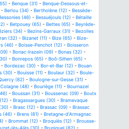
65)
-
Benque (31)
-
Benque-Dessous-et-
-
Berlou (34)
-
Bertholène (12)
-
Bessède-
Bessonies (46)
-
Bessuéjouls (12)
-
Bétaille
32)
-
Betpouey (65)
-
Bettes (65)
-
Beyrède-
éziers (34)
-
Bezins-Garraux (31)
-
Bezolles
ran (32)
-
Bizanet (11)
-
Bize (65)
-
Bize-
rs (46)
-
Boisse-Penchot (12)
-
Boisseron
(09)
-
Bonac-Irazein (09)
-
Bonas (32)
-
30)
-
Bonrepos (65)
-
Boô-Silhen (65)
-
-
Bordezac (30)
-
Bor-et-Bar (12)
-
Bouan
s (30)
-
Bouisse (11)
-
Boulaur (32)
-
Boule-
Quercy (82)
-
Boulogne-sur-Gesse (31)
-
 Colagne (48)
-
Bouriège (11)
-
Bournazel
46)
-
Boussan (31)
-
Boussenac (09)
-
Boutx
(12)
-
Bragassargues (30)
-
Bramevaque
(30)
-
Brasc (12)
-
Brassac (09)
-
Brassac
s (46)
-
Brens (81)
-
Bretagne-d'Armagnac
4)
-
Brommat (12)
-
Broquiès (12)
-
Brousse-
uzet-lès-Alès (30)
-
Bruniquel (82)
-