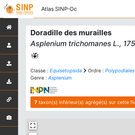
Atlas SINP-Oc
Doradille des murailles
Asplenium trichomanes
L., 17
Classe :
Equisetopsida
Ordre :
Polypodiales
Genre :
Asplenium
7
taxon(s) inférieur(