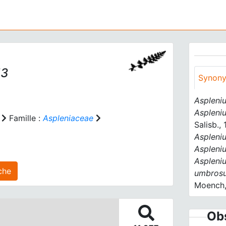
53
Synon
Aspleni
Aspleni
Famille :
Aspleniaceae
Salisb.,
Aspleni
Aspleni
Aspleni
s) agrégé(s) sur cette fiche
umbros
Moench,
Obs