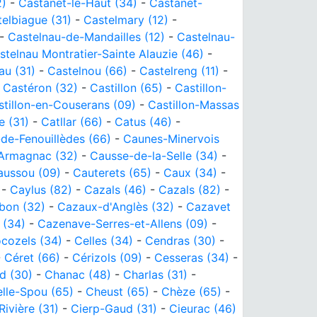
2)
-
Castanet-le-Haut (34)
-
Castanet-
elbiague (31)
-
Castelmary (12)
-
-
Castelnau-de-Mandailles (12)
-
Castelnau-
stelnau Montratier-Sainte Alauzie (46)
-
au (31)
-
Castelnou (66)
-
Castelreng (11)
-
-
Castéron (32)
-
Castillon (65)
-
Castillon-
stillon-en-Couserans (09)
-
Castillon-Massas
e (31)
-
Catllar (66)
-
Catus (46)
-
de-Fenouillèdes (66)
-
Caunes-Minervois
Armagnac (32)
-
Causse-de-la-Selle (34)
-
aussou (09)
-
Cauterets (65)
-
Caux (34)
-
-
Caylus (82)
-
Cazals (46)
-
Cazals (82)
-
bon (32)
-
Cazaux-d'Anglès (32)
-
Cazavet
 (34)
-
Cazenave-Serres-et-Allens (09)
-
ocozels (34)
-
Celles (34)
-
Cendras (30)
-
-
Céret (66)
-
Cérizols (09)
-
Cesseras (34)
-
d (30)
-
Chanac (48)
-
Charlas (31)
-
lle-Spou (65)
-
Cheust (65)
-
Chèze (65)
-
Rivière (31)
-
Cierp-Gaud (31)
-
Cieurac (46)