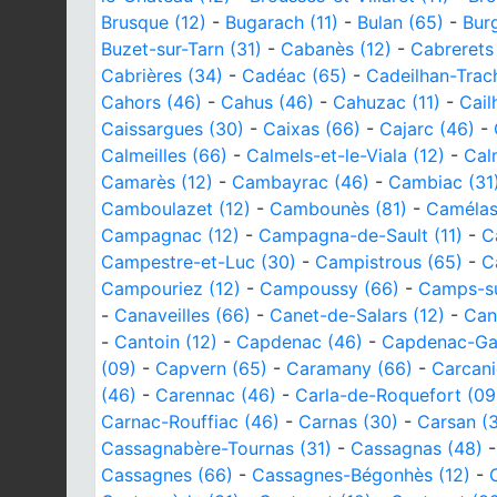
Brusque (12)
-
Bugarach (11)
-
Bulan (65)
-
Burg
Buzet-sur-Tarn (31)
-
Cabanès (12)
-
Cabrerets
Cabrières (34)
-
Cadéac (65)
-
Cadeilhan-Trac
Cahors (46)
-
Cahus (46)
-
Cahuzac (11)
-
Cail
Caissargues (30)
-
Caixas (66)
-
Cajarc (46)
-
Calmeilles (66)
-
Calmels-et-le-Viala (12)
-
Cal
Camarès (12)
-
Cambayrac (46)
-
Cambiac (31
Camboulazet (12)
-
Cambounès (81)
-
Camélas
Campagnac (12)
-
Campagna-de-Sault (11)
-
C
Campestre-et-Luc (30)
-
Campistrous (65)
-
C
Campouriez (12)
-
Campoussy (66)
-
Camps-sur
-
Canaveilles (66)
-
Canet-de-Salars (12)
-
Can
-
Cantoin (12)
-
Capdenac (46)
-
Capdenac-Gar
(09)
-
Capvern (65)
-
Caramany (66)
-
Carcani
(46)
-
Carennac (46)
-
Carla-de-Roquefort (09
Carnac-Rouffiac (46)
-
Carnas (30)
-
Carsan (
Cassagnabère-Tournas (31)
-
Cassagnas (48)
Cassagnes (66)
-
Cassagnes-Bégonhès (12)
-