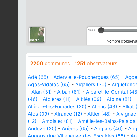
1600
Nombre d'observat
2200
communes
1251
observateurs
Adé (65)
-
Adervielle-Pouchergues (65)
-
Agde
Agos-Vidalos (65)
-
Aigaliers (30)
-
Aiguefonde
-
Alan (31)
-
Alban (81)
-
Albaret-le-Comtal (48
(46)
-
Albières (11)
-
Albiès (09)
-
Albine (81)
-
Allègre-les-Fumades (30)
-
Allenc (48)
-
Alliat 
Alos (09)
-
Alrance (12)
-
Altier (48)
-
Alvignac
(12)
-
Ambialet (81)
-
Amélie-les-Bains-Palalda
Anduze (30)
-
Anères (65)
-
Anglars (46)
-
Ang
Angoustrine-Villeneuve-des-Escaldes (66)
-
An