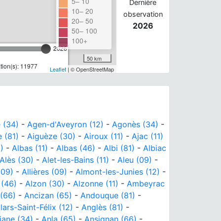
5– 10
Dernière
10– 20
observation
20– 50
2026
50– 100
100+
2026
50 km
ion(s): 11977
Leaflet
| © OpenStreetMap
 (34)
-
Agen-d'Aveyron (12)
-
Agonès (34)
-
 (81)
-
Aiguèze (30)
-
Airoux (11)
-
Ajac (11)
)
-
Albas (11)
-
Albas (46)
-
Albi (81)
-
Albiac
Alès (30)
-
Alet-les-Bains (11)
-
Aleu (09)
-
(09)
-
Allières (09)
-
Almont-les-Junies (12)
-
 (46)
-
Alzon (30)
-
Alzonne (11)
-
Ambeyrac
 (66)
-
Ancizan (65)
-
Andouque (81)
-
lars-Saint-Félix (12)
-
Anglès (81)
-
iane (34)
-
Anla (65)
-
Ansignan (66)
-