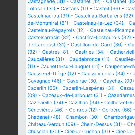
Castagnède (31)
-
Castanet (12)
-
Castanet (8
Tolosan (31)
-
Castans (11)
-
Casteil (66)
-
Cast
Castelmaurou (31)
-
Castelnau-Barbarens (32)
de-Montmiral (81)
-
Castelnau-le-Lez (34)
-
Ca
Castelnau-Pégayrols (12)
-
Castelnau-Picampe
Castelsarrasin (82)
-
Castéra-Lectourois (32)
de-Larboust (31)
-
Castillon-du-Gard (30)
-
Ca
(32)
-
Castres (81)
-
Castries (34)
-
Catherviell
Caucalières (81)
-
Caudebronde (11)
-
Caudiès-
(11)
-
Caunette-sur-Lauquet (11)
-
Caupenne-d'
Causse-et-Diège (12)
-
Caussiniojouls (34)
-
C
Cavagnac (46)
-
Caveirac (30)
-
Caychax (09)
Cazarilh (65)
-
Cazarilh-Laspènes (31)
-
Cazau
(09)
-
Cazeaux-de-Larboust (31)
-
Cazedarnes
Cazevieille (34)
-
Cazilhac (34)
-
Ceilhes-et-R
Cénevières (46)
-
Centrès (12)
-
Cerbère (66)
Chadenet (48)
-
Chambon (30)
-
Chamborigau
Château-Verdun (09)
-
Chein-Dessus (31)
-
Che
Chusclan (30)
-
Cier-de-Luchon (31)
-
Cier-de-