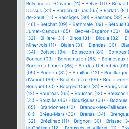
Belvianes-et-Cavirac (11)
-
Belvis (11)
-
Bénac (
Dessus (31)
-
Berbérust-Lias (65)
-
Berlats (81)
de-Sault (11)
-
Bessèges (30)
-
Bessens (82)
-
(46)
-
Betchat (09)
-
Bethmale (09)
-
Bétous (
Jumet-Camous (65)
-
Bez-et-Esparon (30)
-
B
(32)
-
Billière (31)
-
Binos (31)
-
Bioule (82)
-
Bi
Minervois (11)
-
Blajan (31)
-
Blandas (30)
-
Bla
(34)
-
Boisset (34)
-
Boissezon (81)
-
Bompas 
Bonnac (09)
-
Bonnemazon (65)
-
Bonnevaux (
Bordères-Louron (65)
-
Bordes-Uchentein (09)
(09)
-
Boudou (82)
-
Bouillac (12)
-
Bouillargue
d'Amont (66)
-
Bouleternère (66)
-
Bouloc-en-
Bouquet (30)
-
Bourg-d'Oueil (31)
-
Bourgs sur
(12)
-
Bourréac (65)
-
Boussac (12)
-
Boussac (
(31)
-
Bouziès (46)
-
Bouzigues (34)
-
Bozouls 
(65)
-
Brandonnet (12)
-
Branoux-les-Taillades 
(81)
-
Bréau-Mars (30)
-
Brenas (34)
-
Brengue
(32)
-
Brézilhac (11)
-
Brignon (30)
-
Brissac (3
le-Château (12)
-
Brousses-et-Villaret (11)
-
Bro