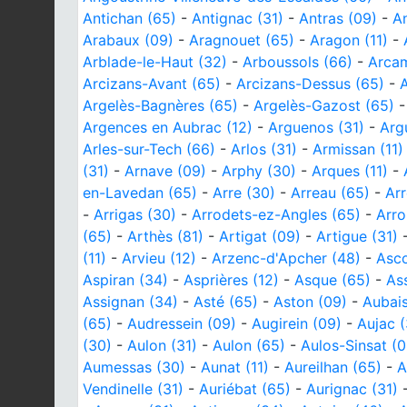
Antichan (65)
-
Antignac (31)
-
Antras (09)
-
An
Arabaux (09)
-
Aragnouet (65)
-
Aragon (11)
-
Arblade-le-Haut (32)
-
Arboussols (66)
-
Arcam
Arcizans-Avant (65)
-
Arcizans-Dessus (65)
-
Argelès-Bagnères (65)
-
Argelès-Gazost (65)
Argences en Aubrac (12)
-
Arguenos (31)
-
Arg
Arles-sur-Tech (66)
-
Arlos (31)
-
Armissan (11)
(31)
-
Arnave (09)
-
Arphy (30)
-
Arques (11)
-
en-Lavedan (65)
-
Arre (30)
-
Arreau (65)
-
Ar
-
Arrigas (30)
-
Arrodets-ez-Angles (65)
-
Arro
(65)
-
Arthès (81)
-
Artigat (09)
-
Artigue (31)
(11)
-
Arvieu (12)
-
Arzenc-d'Apcher (48)
-
Asco
Aspiran (34)
-
Asprières (12)
-
Asque (65)
-
As
Assignan (34)
-
Asté (65)
-
Aston (09)
-
Aubais
(65)
-
Audressein (09)
-
Augirein (09)
-
Aujac 
(30)
-
Aulon (31)
-
Aulon (65)
-
Aulos-Sinsat (0
Aumessas (30)
-
Aunat (11)
-
Aureilhan (65)
-
A
Vendinelle (31)
-
Auriébat (65)
-
Aurignac (31)