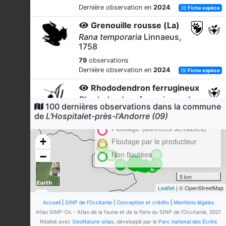
Dernière observation en
2024
Fiche espèce
Grenouille rousse (La)
Rana temporaria
Linnaeus,
1758
79
observations
Dernière observation en
2024
Fiche espèce
Rhododendron ferrugineux
Rhododendron ferrugineum
L.,
Cluster
100 dernières observations dans la commune
1753
En attente de validation régionale
de
L'Hospitalet-près-l'Andorre (09)
60
observations
Floutage (données sensibles)
Dernière observation en
2024
Fiche espèce
+
Floutage par le producteur
Apollon (L')
Non floutées
−
Parnassius apollo
(Linnaeus, 1758)
5 km
51
observations
Leaflet
| © OpenStreetMap
Dernière observation en
2024
Fiche espèce
Accueil
|
SINP de l'Occitanie
|
Conception et crédits
|
Mentions légales
Callune commune
Atlas SINP-Oc - Atlas de la faune et de la flore du SINP de l'Occitanie, 2021
Réalisé avec
GeoNature-atlas
, développé par le
Parc national des Écrins
Calluna vulgaris
(L.) Hull, 1808