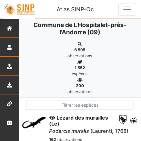
Atlas SINP-Oc
Commune de L'Hospitalet-près-
l'Andorre (09)
6 595
observations
1 552
espèces
200
observateurs
Lézard des murailles
(Le)
Podarcis muralis
(Laurenti, 1768)
162
observations