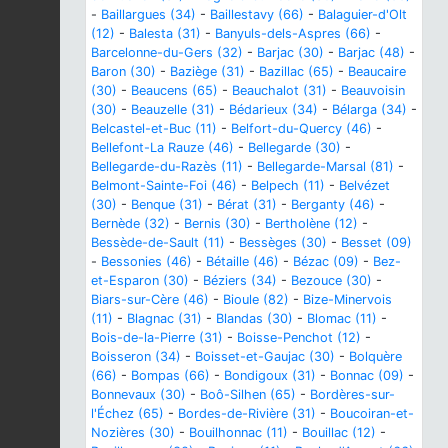
-
Baillargues (34)
-
Baillestavy (66)
-
Balaguier-d'Olt
(12)
-
Balesta (31)
-
Banyuls-dels-Aspres (66)
-
Barcelonne-du-Gers (32)
-
Barjac (30)
-
Barjac (48)
-
Baron (30)
-
Baziège (31)
-
Bazillac (65)
-
Beaucaire
(30)
-
Beaucens (65)
-
Beauchalot (31)
-
Beauvoisin
(30)
-
Beauzelle (31)
-
Bédarieux (34)
-
Bélarga (34)
-
Belcastel-et-Buc (11)
-
Belfort-du-Quercy (46)
-
Bellefont-La Rauze (46)
-
Bellegarde (30)
-
Bellegarde-du-Razès (11)
-
Bellegarde-Marsal (81)
-
Belmont-Sainte-Foi (46)
-
Belpech (11)
-
Belvézet
(30)
-
Benque (31)
-
Bérat (31)
-
Berganty (46)
-
Bernède (32)
-
Bernis (30)
-
Bertholène (12)
-
Bessède-de-Sault (11)
-
Bessèges (30)
-
Besset (09)
-
Bessonies (46)
-
Bétaille (46)
-
Bézac (09)
-
Bez-
et-Esparon (30)
-
Béziers (34)
-
Bezouce (30)
-
Biars-sur-Cère (46)
-
Bioule (82)
-
Bize-Minervois
(11)
-
Blagnac (31)
-
Blandas (30)
-
Blomac (11)
-
Bois-de-la-Pierre (31)
-
Boisse-Penchot (12)
-
Boisseron (34)
-
Boisset-et-Gaujac (30)
-
Bolquère
(66)
-
Bompas (66)
-
Bondigoux (31)
-
Bonnac (09)
-
Bonnevaux (30)
-
Boô-Silhen (65)
-
Bordères-sur-
l'Échez (65)
-
Bordes-de-Rivière (31)
-
Boucoiran-et-
Nozières (30)
-
Bouilhonnac (11)
-
Bouillac (12)
-