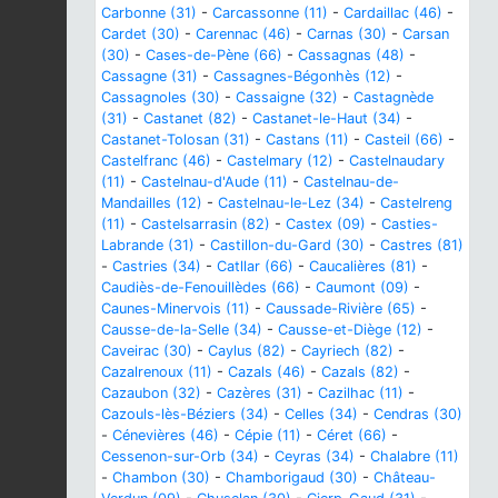
Carbonne (31)
-
Carcassonne (11)
-
Cardaillac (46)
-
Cardet (30)
-
Carennac (46)
-
Carnas (30)
-
Carsan
(30)
-
Cases-de-Pène (66)
-
Cassagnas (48)
-
Cassagne (31)
-
Cassagnes-Bégonhès (12)
-
Cassagnoles (30)
-
Cassaigne (32)
-
Castagnède
(31)
-
Castanet (82)
-
Castanet-le-Haut (34)
-
Castanet-Tolosan (31)
-
Castans (11)
-
Casteil (66)
-
Castelfranc (46)
-
Castelmary (12)
-
Castelnaudary
(11)
-
Castelnau-d'Aude (11)
-
Castelnau-de-
Mandailles (12)
-
Castelnau-le-Lez (34)
-
Castelreng
(11)
-
Castelsarrasin (82)
-
Castex (09)
-
Casties-
Labrande (31)
-
Castillon-du-Gard (30)
-
Castres (81)
-
Castries (34)
-
Catllar (66)
-
Caucalières (81)
-
Caudiès-de-Fenouillèdes (66)
-
Caumont (09)
-
Caunes-Minervois (11)
-
Caussade-Rivière (65)
-
Causse-de-la-Selle (34)
-
Causse-et-Diège (12)
-
Caveirac (30)
-
Caylus (82)
-
Cayriech (82)
-
Cazalrenoux (11)
-
Cazals (46)
-
Cazals (82)
-
Cazaubon (32)
-
Cazères (31)
-
Cazilhac (11)
-
Cazouls-lès-Béziers (34)
-
Celles (34)
-
Cendras (30)
-
Cénevières (46)
-
Cépie (11)
-
Céret (66)
-
Cessenon-sur-Orb (34)
-
Ceyras (34)
-
Chalabre (11)
-
Chambon (30)
-
Chamborigaud (30)
-
Château-