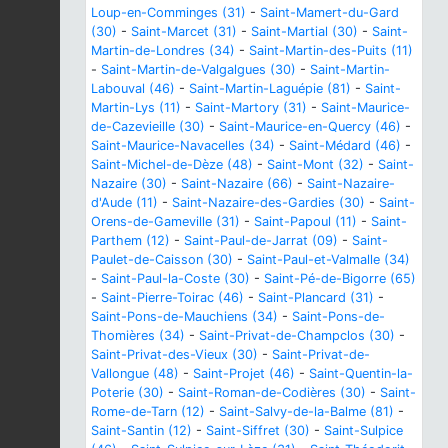
Loup-en-Comminges (31)
-
Saint-Mamert-du-Gard
(30)
-
Saint-Marcet (31)
-
Saint-Martial (30)
-
Saint-
Martin-de-Londres (34)
-
Saint-Martin-des-Puits (11)
-
Saint-Martin-de-Valgalgues (30)
-
Saint-Martin-
Labouval (46)
-
Saint-Martin-Laguépie (81)
-
Saint-
Martin-Lys (11)
-
Saint-Martory (31)
-
Saint-Maurice-
de-Cazevieille (30)
-
Saint-Maurice-en-Quercy (46)
-
Saint-Maurice-Navacelles (34)
-
Saint-Médard (46)
-
Saint-Michel-de-Dèze (48)
-
Saint-Mont (32)
-
Saint-
Nazaire (30)
-
Saint-Nazaire (66)
-
Saint-Nazaire-
d'Aude (11)
-
Saint-Nazaire-des-Gardies (30)
-
Saint-
Orens-de-Gameville (31)
-
Saint-Papoul (11)
-
Saint-
Parthem (12)
-
Saint-Paul-de-Jarrat (09)
-
Saint-
Paulet-de-Caisson (30)
-
Saint-Paul-et-Valmalle (34)
-
Saint-Paul-la-Coste (30)
-
Saint-Pé-de-Bigorre (65)
-
Saint-Pierre-Toirac (46)
-
Saint-Plancard (31)
-
Saint-Pons-de-Mauchiens (34)
-
Saint-Pons-de-
Thomières (34)
-
Saint-Privat-de-Champclos (30)
-
Saint-Privat-des-Vieux (30)
-
Saint-Privat-de-
Vallongue (48)
-
Saint-Projet (46)
-
Saint-Quentin-la-
Poterie (30)
-
Saint-Roman-de-Codières (30)
-
Saint-
Rome-de-Tarn (12)
-
Saint-Salvy-de-la-Balme (81)
-
Saint-Santin (12)
-
Saint-Siffret (30)
-
Saint-Sulpice