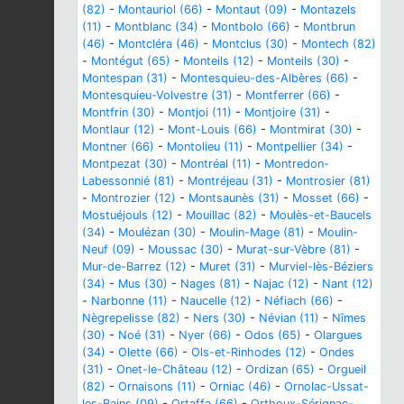
(82)
-
Montauriol (66)
-
Montaut (09)
-
Montazels
(11)
-
Montblanc (34)
-
Montbolo (66)
-
Montbrun
(46)
-
Montcléra (46)
-
Montclus (30)
-
Montech (82)
-
Montégut (65)
-
Monteils (12)
-
Monteils (30)
-
Montespan (31)
-
Montesquieu-des-Albères (66)
-
Montesquieu-Volvestre (31)
-
Montferrer (66)
-
Montfrin (30)
-
Montjoi (11)
-
Montjoire (31)
-
Montlaur (12)
-
Mont-Louis (66)
-
Montmirat (30)
-
Montner (66)
-
Montolieu (11)
-
Montpellier (34)
-
Montpezat (30)
-
Montréal (11)
-
Montredon-
Labessonnié (81)
-
Montréjeau (31)
-
Montrosier (81)
-
Montrozier (12)
-
Montsaunès (31)
-
Mosset (66)
-
Mostuéjouls (12)
-
Mouillac (82)
-
Moulès-et-Baucels
(34)
-
Moulézan (30)
-
Moulin-Mage (81)
-
Moulin-
Neuf (09)
-
Moussac (30)
-
Murat-sur-Vèbre (81)
-
Mur-de-Barrez (12)
-
Muret (31)
-
Murviel-lès-Béziers
(34)
-
Mus (30)
-
Nages (81)
-
Najac (12)
-
Nant (12)
-
Narbonne (11)
-
Naucelle (12)
-
Néfiach (66)
-
Nègrepelisse (82)
-
Ners (30)
-
Névian (11)
-
Nîmes
(30)
-
Noé (31)
-
Nyer (66)
-
Odos (65)
-
Olargues
(34)
-
Olette (66)
-
Ols-et-Rinhodes (12)
-
Ondes
(31)
-
Onet-le-Château (12)
-
Ordizan (65)
-
Orgueil
(82)
-
Ornaisons (11)
-
Orniac (46)
-
Ornolac-Ussat-
les-Bains (09)
-
Ortaffa (66)
-
Orthoux-Sérignac-