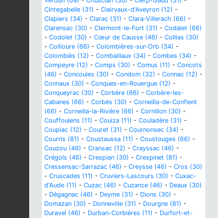
Verdun (09)
-
Chusclan (30)
-
Cierp-Gaud (31)
-
Cintegabelle (31)
-
Clairvaux-d'Aveyron (12)
-
Clapiers (34)
-
Clarac (31)
-
Clara-Villerach (66)
-
Clarensac (30)
-
Clermont-le-Fort (31)
-
Codalet (66)
-
Codolet (30)
-
Cœur de Causse (46)
-
Collias (30)
-
Collioure (66)
-
Colombières-sur-Orb (34)
-
Colombiès (12)
-
Combaillaux (34)
-
Combes (34)
-
Compeyre (12)
-
Comps (30)
-
Comus (11)
-
Concots
(46)
-
Concoules (30)
-
Condom (32)
-
Connac (12)
-
Connaux (30)
-
Conques-en-Rouergue (12)
-
Conqueyrac (30)
-
Corbère (66)
-
Corbère-les-
Cabanes (66)
-
Corbès (30)
-
Corneilla-de-Conflent
(66)
-
Corneilla-la-Rivière (66)
-
Cornillon (30)
-
Couffoulens (11)
-
Couiza (11)
-
Couladère (31)
-
Coupiac (12)
-
Couret (31)
-
Cournonsec (34)
-
Courris (81)
-
Coustaussa (11)
-
Coustouges (66)
-
Couzou (46)
-
Cransac (12)
-
Crayssac (46)
-
Crégols (46)
-
Crespian (30)
-
Crespinet (81)
-
Cressensac-Sarrazac (46)
-
Creysse (46)
-
Cros (30)
-
Cruscades (11)
-
Cruviers-Lascours (30)
-
Cuxac-
d'Aude (11)
-
Cuzac (46)
-
Cuzance (46)
-
Deaux (30)
-
Dégagnac (46)
-
Deyme (31)
-
Dions (30)
-
Domazan (30)
-
Donneville (31)
-
Dourgne (81)
-
Duravel (46)
-
Durban-Corbières (11)
-
Durfort-et-