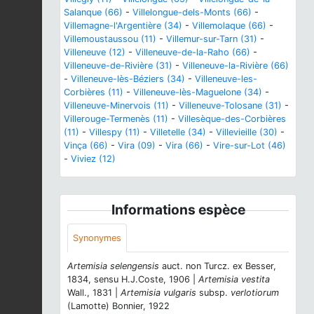
Salanque (66)
-
Villelongue-dels-Monts (66)
-
Villemagne-l'Argentière (34)
-
Villemolaque (66)
-
Villemoustaussou (11)
-
Villemur-sur-Tarn (31)
-
Villeneuve (12)
-
Villeneuve-de-la-Raho (66)
-
Villeneuve-de-Rivière (31)
-
Villeneuve-la-Rivière (66)
-
Villeneuve-lès-Béziers (34)
-
Villeneuve-les-
Corbières (11)
-
Villeneuve-lès-Maguelone (34)
-
Villeneuve-Minervois (11)
-
Villeneuve-Tolosane (31)
-
Villerouge-Termenès (11)
-
Villesèque-des-Corbières
(11)
-
Villespy (11)
-
Villetelle (34)
-
Villevieille (30)
-
Vinça (66)
-
Vira (09)
-
Vira (66)
-
Vire-sur-Lot (46)
-
Viviez (12)
Informations espèce
Synonymes
Artemisia selengensis
auct. non Turcz. ex Besser,
1834, sensu H.J.Coste, 1906 |
Artemisia vestita
Wall., 1831 |
Artemisia vulgaris
subsp.
verlotiorum
(Lamotte) Bonnier, 1922