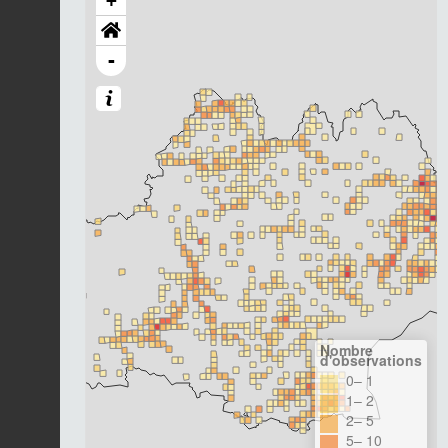
+
-
Nombre
d'observations
0– 1
1– 2
2– 5
5– 10