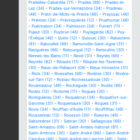
Pradelles-Cabardès (11)
-
Prades (66)
-
Prades-le-
Lez (34)
-
Prades-sur-Vernazobre (34)
-
Pradines
(46)
-
Prats-de-Mollo-la-Preste (66)
-
Prayssac (46)
-
Prémian (34)
-
Prévinquières (12)
-
Prudhomat (46)
-
Puéchabon (34)
-
Puimisson (34)
-
Puivert (11)
-
Pujaut (30)
-
Puybrun (46)
-
Puylagarde (82)
-
Puy-
l'Évêque (46)
-
Quins (12)
-
Quissac (30)
-
Rabastens
(81)
-
Rabouillet (66)
-
Ramonville-Saint-Agne (31)
-
Rasiguères (66)
-
Rebourguil (12)
-
Remoulins (30)
-
Rennes-les-Bains (11)
-
Revel (31)
-
Reynès (66)
-
Reyniès (82)
-
Ribaute (11)
-
Ribaute-les-Tavernes
(30)
-
Rieux-de-Pelleport (09)
-
Rieux-Volvestre (31)
-
Riols (34)
-
Rivesaltes (66)
-
Rivières (30)
-
Rivière-
sur-Tarn (12)
-
Robiac-Rochessadoule (30)
-
Rocamadour (46)
-
Rochegude (30)
-
Rodès (66)
-
Rodez (12)
-
Rodome (11)
-
Rogues (30)
-
Romiguières (34)
-
Roquebrun (34)
-
Roquefort-sur-
Garonne (31)
-
Roquemaure (30)
-
Roques (31)
-
Rosis (34)
-
Rouffiac-d'Aude (11)
-
Rouffilhac (46)
-
Roussennac (12)
-
Rousson (30)
-
Rueyres (46)
-
Sabonnères (31)
-
Sabran (30)
-
Saillagouse (66)
-
Saint-Amadou (09)
-
Saint-Amans-Valtoret (81)
-
Saint-Ambroix (30)
-
Saint-André (66)
-
Saint-André-
Capcèze (48)
-
Saint-André-de-Lancize (48)
-
Saint-