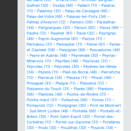
Quilhan (30)
-
Osséja (66)
-
Padern (11)
-
Palairac
(11)
-
Palaminy (31)
-
Palau-de-Cerdagne (66)
-
Palau-del-Vidre (66)
-
Palavas-les-Flots (34)
-
Palmas d'Aveyron (12)
-
Pamiers (09)
-
Pardailhan
(34)
-
Parignargues (30)
-
Parisot (82)
-
Passa (66)
-
Paulhe (12)
-
Paulinet (81)
-
Pavie (32)
-
Payrignac
(46)
-
Payrin-Augmontel (81)
-
Paziols (11)
-
Péchabou (31)
-
Pennautier (11)
-
Penne (81)
-
Perles-
et-Castelet (09)
-
Perpignan (66)
-
Pescadoires (46)
-
Peyre en Aubrac (48)
-
Peyremale (30)
-
Peyriac-
Minervois (11)
-
Peyrilles (46)
-
Peyrissas (31)
-
Peyrolles (11)
-
Peyrolles (30)
-
Pézènes-les-Mines
(34)
-
Pezens (11)
-
Pied-de-Borne (48)
-
Pierrefiche
(12)
-
Pierrerue (34)
-
Pieusse (11)
-
Pinsac (46)
-
Pinsaguel (31)
-
Plaigne (11)
-
Plaisance (12)
-
Plaisance-du-Touch (31)
-
Planès (66)
-
Planèzes
(66)
-
Planioles (46)
-
Pointis-de-Rivière (31)
-
Pointis-Inard (31)
-
Pollestres (66)
-
Pomas (11)
-
Pomayrols (12)
-
Pompignan (30)
-
Pont de Montvert
- Sud Mont Lozère (48)
-
Ponteilla (66)
-
Ponteils-et-
Brésis (30)
-
Pont-Saint-Esprit (30)
-
Portel-des-
Corbières (11)
-
Portet-sur-Garonne (31)
-
Potelières
(30)
-
Poulx (30)
-
Pouzilhac (30)
-
Pouzols (34)
-