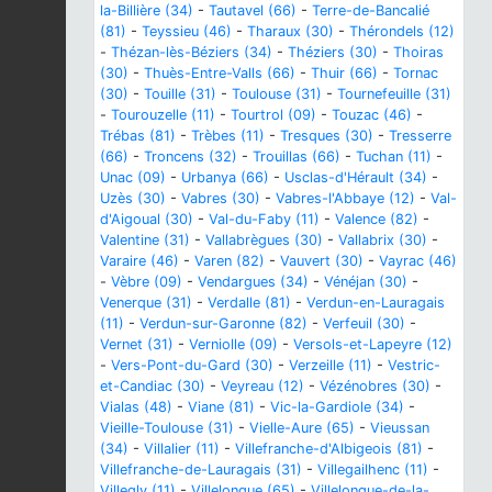
la-Billière (34)
-
Tautavel (66)
-
Terre-de-Bancalié
(81)
-
Teyssieu (46)
-
Tharaux (30)
-
Thérondels (12)
-
Thézan-lès-Béziers (34)
-
Théziers (30)
-
Thoiras
(30)
-
Thuès-Entre-Valls (66)
-
Thuir (66)
-
Tornac
(30)
-
Touille (31)
-
Toulouse (31)
-
Tournefeuille (31)
-
Tourouzelle (11)
-
Tourtrol (09)
-
Touzac (46)
-
Trébas (81)
-
Trèbes (11)
-
Tresques (30)
-
Tresserre
(66)
-
Troncens (32)
-
Trouillas (66)
-
Tuchan (11)
-
Unac (09)
-
Urbanya (66)
-
Usclas-d'Hérault (34)
-
Uzès (30)
-
Vabres (30)
-
Vabres-l'Abbaye (12)
-
Val-
d'Aigoual (30)
-
Val-du-Faby (11)
-
Valence (82)
-
Valentine (31)
-
Vallabrègues (30)
-
Vallabrix (30)
-
Varaire (46)
-
Varen (82)
-
Vauvert (30)
-
Vayrac (46)
-
Vèbre (09)
-
Vendargues (34)
-
Vénéjan (30)
-
Venerque (31)
-
Verdalle (81)
-
Verdun-en-Lauragais
(11)
-
Verdun-sur-Garonne (82)
-
Verfeuil (30)
-
Vernet (31)
-
Verniolle (09)
-
Versols-et-Lapeyre (12)
-
Vers-Pont-du-Gard (30)
-
Verzeille (11)
-
Vestric-
et-Candiac (30)
-
Veyreau (12)
-
Vézénobres (30)
-
Vialas (48)
-
Viane (81)
-
Vic-la-Gardiole (34)
-
Vieille-Toulouse (31)
-
Vielle-Aure (65)
-
Vieussan
(34)
-
Villalier (11)
-
Villefranche-d'Albigeois (81)
-
Villefranche-de-Lauragais (31)
-
Villegailhenc (11)
-
Villegly (11)
-
Villelongue (65)
-
Villelongue-de-la-