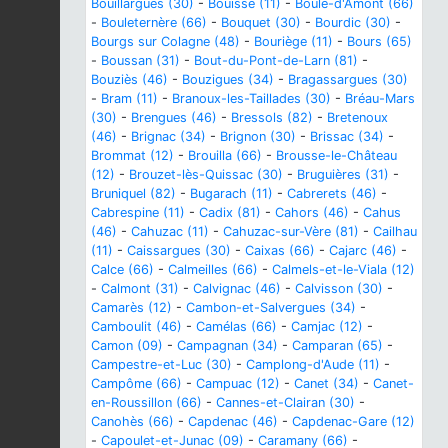
Bouillargues (30)
-
Bouisse (11)
-
Boule-d'Amont (66)
-
Bouleternère (66)
-
Bouquet (30)
-
Bourdic (30)
-
Bourgs sur Colagne (48)
-
Bouriège (11)
-
Bours (65)
-
Boussan (31)
-
Bout-du-Pont-de-Larn (81)
-
Bouziès (46)
-
Bouzigues (34)
-
Bragassargues (30)
-
Bram (11)
-
Branoux-les-Taillades (30)
-
Bréau-Mars
(30)
-
Brengues (46)
-
Bressols (82)
-
Bretenoux
(46)
-
Brignac (34)
-
Brignon (30)
-
Brissac (34)
-
Brommat (12)
-
Brouilla (66)
-
Brousse-le-Château
(12)
-
Brouzet-lès-Quissac (30)
-
Bruguières (31)
-
Bruniquel (82)
-
Bugarach (11)
-
Cabrerets (46)
-
Cabrespine (11)
-
Cadix (81)
-
Cahors (46)
-
Cahus
(46)
-
Cahuzac (11)
-
Cahuzac-sur-Vère (81)
-
Cailhau
(11)
-
Caissargues (30)
-
Caixas (66)
-
Cajarc (46)
-
Calce (66)
-
Calmeilles (66)
-
Calmels-et-le-Viala (12)
-
Calmont (31)
-
Calvignac (46)
-
Calvisson (30)
-
Camarès (12)
-
Cambon-et-Salvergues (34)
-
Camboulit (46)
-
Camélas (66)
-
Camjac (12)
-
Camon (09)
-
Campagnan (34)
-
Camparan (65)
-
Campestre-et-Luc (30)
-
Camplong-d'Aude (11)
-
Campôme (66)
-
Campuac (12)
-
Canet (34)
-
Canet-
en-Roussillon (66)
-
Cannes-et-Clairan (30)
-
Canohès (66)
-
Capdenac (46)
-
Capdenac-Gare (12)
-
Capoulet-et-Junac (09)
-
Caramany (66)
-