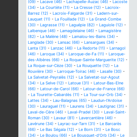
(09)
-
Lacave (46)
-
Lachapelle-Auzac (46)
-
Lacoste
(34)
-
La Courtète (11)
-
La Cresse (12)
-
Lacroix-
Barrez (12)
-
Lacroix-Falgarde (31)
-
Ladern-sur-
Lauquet (11)
-
La Fouillade (12)
-
La Grand-Combe
(30)
-
Lagrasse (11)
-
Laguépie (82)
-
Laguiole (12)
-
Lalbenque (46)
-
Lamagdelaine (46)
-
Lamagistère
(82)
-
La Malène (48)
-
Lamalou-les-Bains (34)
-
Langlade (30)
-
Lansac (66)
-
Lansargues (34)
-
Lanta (31)
-
Lanzac (46)
-
La Redorte (11)
-
Larnagol
(46)
-
Laroque (34)
-
Laroque-de-Fa (11)
-
Laroque-
des-Albères (66)
-
La Roque-Sainte-Marguerite (12)
-
La Roque-sur-Cèze (30)
-
La Rouquette (12)
-
La
Rouvière (30)
-
Larroque-Toirac (46)
-
Lasalle (30)
-
La Salvetat-Peyralès (12)
-
La Salvetat-sur-Agout
(34)
-
La Selve (12)
-
Latoue (31)
-
Latour-Bas-Elne
(66)
-
Latour-de-Carol (66)
-
Latour-de-France (66)
-
La Tourette-Cabardès (11)
-
La Tour-sur-Orb (34)
-
Lattes (34)
-
Lau-Balagnas (65)
-
Laudun-l'Ardoise
(30)
-
Lauraguel (11)
-
Laurens (34)
-
Lautignac (31)
-
Laval-de-Cère (46)
-
Laval-Pradel (30)
-
Laval-Saint-
Roman (30)
-
Lavaur (81)
-
Lavercantière (46)
-
Lavérune (34)
-
Layrac-sur-Tarn (31)
-
Le Barcarès
(66)
-
Le Bas Ségala (12)
-
Le Born (31)
-
Le Bosc
(34)
-
Le Boulou (66)
-
Le Bousquet-d'Orb (34)
-
Le