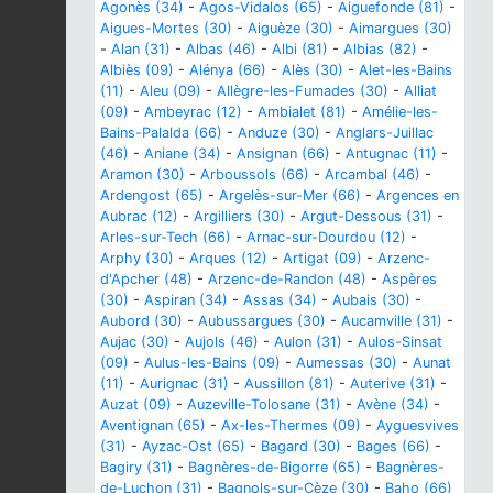
Agonès (34)
-
Agos-Vidalos (65)
-
Aiguefonde (81)
-
Aigues-Mortes (30)
-
Aiguèze (30)
-
Aimargues (30)
-
Alan (31)
-
Albas (46)
-
Albi (81)
-
Albias (82)
-
Albiès (09)
-
Alénya (66)
-
Alès (30)
-
Alet-les-Bains
(11)
-
Aleu (09)
-
Allègre-les-Fumades (30)
-
Alliat
(09)
-
Ambeyrac (12)
-
Ambialet (81)
-
Amélie-les-
Bains-Palalda (66)
-
Anduze (30)
-
Anglars-Juillac
(46)
-
Aniane (34)
-
Ansignan (66)
-
Antugnac (11)
-
Aramon (30)
-
Arboussols (66)
-
Arcambal (46)
-
Ardengost (65)
-
Argelès-sur-Mer (66)
-
Argences en
Aubrac (12)
-
Argilliers (30)
-
Argut-Dessous (31)
-
Arles-sur-Tech (66)
-
Arnac-sur-Dourdou (12)
-
Arphy (30)
-
Arques (12)
-
Artigat (09)
-
Arzenc-
d'Apcher (48)
-
Arzenc-de-Randon (48)
-
Aspères
(30)
-
Aspiran (34)
-
Assas (34)
-
Aubais (30)
-
Aubord (30)
-
Aubussargues (30)
-
Aucamville (31)
-
Aujac (30)
-
Aujols (46)
-
Aulon (31)
-
Aulos-Sinsat
(09)
-
Aulus-les-Bains (09)
-
Aumessas (30)
-
Aunat
(11)
-
Aurignac (31)
-
Aussillon (81)
-
Auterive (31)
-
Auzat (09)
-
Auzeville-Tolosane (31)
-
Avène (34)
-
Aventignan (65)
-
Ax-les-Thermes (09)
-
Ayguesvives
(31)
-
Ayzac-Ost (65)
-
Bagard (30)
-
Bages (66)
-
Bagiry (31)
-
Bagnères-de-Bigorre (65)
-
Bagnères-
de-Luchon (31)
-
Bagnols-sur-Cèze (30)
-
Baho (66)