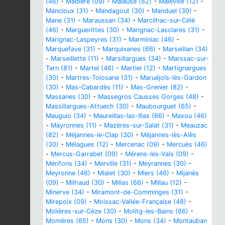
(46)
-
Madière (09)
-
Malause (82)
-
Maleville (12)
-
Mancioux (31)
-
Mandagout (30)
-
Manduel (30)
-
Mane (31)
-
Maraussan (34)
-
Marcilhac-sur-Célé
(46)
-
Marguerittes (30)
-
Marignac-Lasclares (31)
-
Marignac-Laspeyres (31)
-
Marminiac (46)
-
Marquefave (31)
-
Marquixanes (66)
-
Marseillan (34)
-
Marseillette (11)
-
Marsillargues (34)
-
Marssac-sur-
Tarn (81)
-
Martel (46)
-
Martiel (12)
-
Martignargues
(30)
-
Martres-Tolosane (31)
-
Maruéjols-lès-Gardon
(30)
-
Mas-Cabardès (11)
-
Mas-Grenier (82)
-
Massanes (30)
-
Massegros Causses Gorges (48)
-
Massillargues-Attuech (30)
-
Maubourguet (65)
-
Mauguio (34)
-
Maureillas-las-Illas (66)
-
Maxou (46)
-
Mayronnes (11)
-
Mazères-sur-Salat (31)
-
Meauzac
(82)
-
Méjannes-le-Clap (30)
-
Méjannes-lès-Alès
(30)
-
Mélagues (12)
-
Mercenac (09)
-
Mercuès (46)
-
Mercus-Garrabet (09)
-
Mérens-les-Vals (09)
-
Mérifons (34)
-
Merville (31)
-
Meyrannes (30)
-
Meyronne (46)
-
Mialet (30)
-
Miers (46)
-
Mijanès
(09)
-
Milhaud (30)
-
Millas (66)
-
Millau (12)
-
Minerve (34)
-
Miramont-de-Comminges (31)
-
Mirepoix (09)
-
Moissac-Vallée-Française (48)
-
Molières-sur-Cèze (30)
-
Molitg-les-Bains (66)
-
Momères (65)
-
Mons (30)
-
Mons (34)
-
Montauban