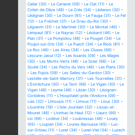
Cailar (30)
-
Le Carlaret (09)
-
Le Clat (11)
-
Le
Collet-de-Dèze (48)
-
Le Crès (34)
-
Lédenon (30)
-
Lédignan (30)
-
Le Dourn (81)
-
Le Fauga (31)
-
Le Fel
(12)
-
Le Fréchet (31)
-
Le Grau-du-Roi (30)
-
Léguevin (31)
-
Le Martinet (30)
-
Le Montat (46)
-
Lempaut (81)
-
Le Nayrac (12)
-
Léobard (46)
-
Le
Plan (31)
-
Le Pompidou (48)
-
Le Pouget (34)
-
Le
Poujol-sur-Orb (34)
-
Le Puech (34)
-
Le Riols (81)
-
Le Roc (46)
-
Les Aires (34)
-
Les Cluses (66)
-
Lescure-Jaoul (12)
-
Les Issards (09)
-
Les Mages
(30)
-
Les Monts-Verts (48)
-
Le Soler (66)
-
Le
Soulié (34)
-
Les Pechs du Vers (46)
-
Les Plans (30)
-
Les Pujols (09)
-
Les Salles-du-Gardon (30)
-
Lestelle-de-Saint-Martory (31)
-
Les Tourreilles (31)
-
L'Estréchure (30)
-
Le Tech (66)
-
Le Vigan (30)
-
Le
Vigan (46)
-
Leyme (46)
-
Lézan (30)
-
Lézignan-
Corbières (11)
-
L'Hospitalet-près-l'Andorre (09)
-
Lias (32)
-
Limousis (11)
-
Limoux (11)
-
Liouc (30)
-
Liourdres (19)
-
L'Isle-Jourdain (32)
-
Lissac-et-
Mouret (46)
-
Livinhac-le-Haut (12)
-
Llauro (66)
-
Llo (66)
-
Lodève (34)
-
Loubressac (46)
-
Louey
(65)
-
Loupian (34)
-
Loures-Barousse (65)
-
Luc-
sur-Orbieu (11)
-
Lunel (34)
-
Lunel-Viel (34)
-
Luzech