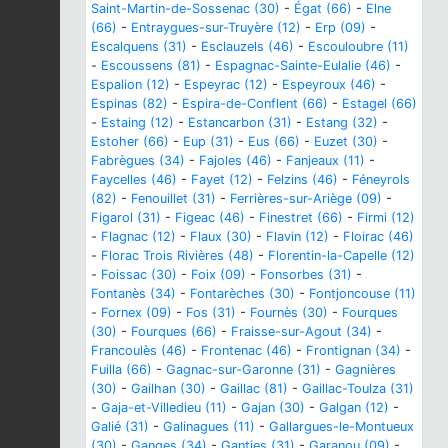
Saint-Martin-de-Sossenac (30)
-
Égat (66)
-
Elne
(66)
-
Entraygues-sur-Truyère (12)
-
Erp (09)
-
Escalquens (31)
-
Esclauzels (46)
-
Escouloubre (11)
-
Escoussens (81)
-
Espagnac-Sainte-Eulalie (46)
-
Espalion (12)
-
Espeyrac (12)
-
Espeyroux (46)
-
Espinas (82)
-
Espira-de-Conflent (66)
-
Estagel (66)
-
Estaing (12)
-
Estancarbon (31)
-
Estang (32)
-
Estoher (66)
-
Eup (31)
-
Eus (66)
-
Euzet (30)
-
Fabrègues (34)
-
Fajoles (46)
-
Fanjeaux (11)
-
Faycelles (46)
-
Fayet (12)
-
Felzins (46)
-
Féneyrols
(82)
-
Fenouillet (31)
-
Ferrières-sur-Ariège (09)
-
Figarol (31)
-
Figeac (46)
-
Finestret (66)
-
Firmi (12)
-
Flagnac (12)
-
Flaux (30)
-
Flavin (12)
-
Floirac (46)
-
Florac Trois Rivières (48)
-
Florentin-la-Capelle (12)
-
Foissac (30)
-
Foix (09)
-
Fonsorbes (31)
-
Fontanès (34)
-
Fontarèches (30)
-
Fontjoncouse (11)
-
Fornex (09)
-
Fos (31)
-
Fournès (30)
-
Fourques
(30)
-
Fourques (66)
-
Fraisse-sur-Agout (34)
-
Francoulès (46)
-
Frontenac (46)
-
Frontignan (34)
-
Fuilla (66)
-
Gagnac-sur-Garonne (31)
-
Gagnières
(30)
-
Gailhan (30)
-
Gaillac (81)
-
Gaillac-Toulza (31)
-
Gaja-et-Villedieu (11)
-
Gajan (30)
-
Galgan (12)
-
Galié (31)
-
Galinagues (11)
-
Gallargues-le-Montueux
(30)
-
Ganges (34)
-
Ganties (31)
-
Garanou (09)
-