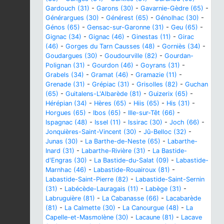
Gardouch (31)
-
Garons (30)
-
Gavarnie-Gèdre (65)
-
Générargues (30)
-
Générest (65)
-
Génolhac (30)
-
Génos (65)
-
Gensac-sur-Garonne (31)
-
Geu (65)
-
Gignac (34)
-
Gignac (46)
-
Ginestas (11)
-
Girac
(46)
-
Gorges du Tarn Causses (48)
-
Gorniès (34)
-
Goudargues (30)
-
Goudourville (82)
-
Gourdan-
Polignan (31)
-
Gourdon (46)
-
Goyrans (31)
-
Grabels (34)
-
Gramat (46)
-
Gramazie (11)
-
Grenade (31)
-
Grépiac (31)
-
Grisolles (82)
-
Guchan
(65)
-
Guitalens-L'Albarède (81)
-
Guizerix (65)
-
Hérépian (34)
-
Hères (65)
-
Hiis (65)
-
His (31)
-
Horgues (65)
-
Ibos (65)
-
Ille-sur-Têt (66)
-
Ispagnac (48)
-
Issel (11)
-
Issirac (30)
-
Joch (66)
-
Jonquières-Saint-Vincent (30)
-
Jû-Belloc (32)
-
Junas (30)
-
La Barthe-de-Neste (65)
-
Labarthe-
Inard (31)
-
Labarthe-Rivière (31)
-
La Bastide-
d'Engras (30)
-
La Bastide-du-Salat (09)
-
Labastide-
Marnhac (46)
-
Labastide-Rouairoux (81)
-
Labastide-Saint-Pierre (82)
-
Labastide-Saint-Sernin
(31)
-
Labécède-Lauragais (11)
-
Labège (31)
-
Labruguière (81)
-
La Cabanasse (66)
-
Lacabarède
(81)
-
La Calmette (30)
-
La Canourgue (48)
-
La
Capelle-et-Masmolène (30)
-
Lacaune (81)
-
Lacave