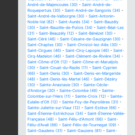
André-de-Majencoules (30)
-
Saint-André-de-
Roquepertuis (30)
-
Saint-André-de-Sangonis (34)
-
Saint-André-de-Valborgne (30)
-
Saint-Antonin-
Noble-Val (82)
-
Saint-Aunès (34)
-
Saint-Bauzély
(30)
-
Saint-Bauzille-de-Putois (34)
-
Saint-Béat-Lez
(31)
-
Saint-Beauzély (12)
-
Saint-Bénézet (30)
-
Saint-Céré (46)
-
Saint-Césaire-de-Gauzignan (30)
-
Saint-Chaptes (30)
-
Saint-Christol-lez-Alès (30)
-
Saint-Cirgues (46)
-
Saint-Cirq-Lapopie (46)
-
Saint-
Cirq-Madelon (46)
-
Saint-Clément-de-Rivière (34)
-
Saint-Côme-d'Olt (12)
-
Saint-Côme-et-Maruéjols
(30)
-
Saint-Couat-du-Razès (11)
-
Saint-Cyprien
(66)
-
Saint-Denis (30)
-
Saint-Denis-en-Margeride
(48)
-
Saint-Denis-lès-Martel (46)
-
Saint-Dézéry
(30)
-
Sainte-Anastasie (30)
-
Sainte-Cécile-
d'Andorge (30)
-
Sainte-Colombe (46)
-
Sainte-
Colombe-sur-l'Hers (11)
-
Sainte-Croix (12)
-
Sainte-
Eulalie-d'Olt (12)
-
Sainte-Foy-de-Peyrolières (31)
-
Sainte-Juliette-sur-Viaur (12)
-
Saint-Estève (66)
-
Saint-Étienne-Estréchoux (34)
-
Saint-Étienne-Vallée-
Française (48)
-
Saint-Féliu-d'Amont (66)
-
Saint-
Féliu-d'Avall (66)
-
Saint-Félix-de-Tournegat (09)
-
Saint-Gaudens (31)
-
Saint-Gauzens (81)
-
Saint-