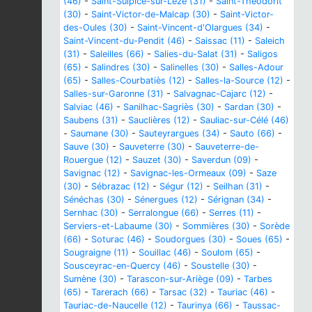
(46)
-
Saint-Sulpice-sur-Lèze (31)
-
Saint-Théodorit
(30)
-
Saint-Victor-de-Malcap (30)
-
Saint-Victor-
des-Oules (30)
-
Saint-Vincent-d'Olargues (34)
-
Saint-Vincent-du-Pendit (46)
-
Saissac (11)
-
Saleich
(31)
-
Saleilles (66)
-
Salies-du-Salat (31)
-
Saligos
(65)
-
Salindres (30)
-
Salinelles (30)
-
Salles-Adour
(65)
-
Salles-Courbatiès (12)
-
Salles-la-Source (12)
-
Salles-sur-Garonne (31)
-
Salvagnac-Cajarc (12)
-
Salviac (46)
-
Sanilhac-Sagriès (30)
-
Sardan (30)
-
Saubens (31)
-
Sauclières (12)
-
Sauliac-sur-Célé (46)
-
Saumane (30)
-
Sauteyrargues (34)
-
Sauto (66)
-
Sauve (30)
-
Sauveterre (30)
-
Sauveterre-de-
Rouergue (12)
-
Sauzet (30)
-
Saverdun (09)
-
Savignac (12)
-
Savignac-les-Ormeaux (09)
-
Saze
(30)
-
Sébrazac (12)
-
Ségur (12)
-
Seilhan (31)
-
Sénéchas (30)
-
Sénergues (12)
-
Sérignan (34)
-
Sernhac (30)
-
Serralongue (66)
-
Serres (11)
-
Serviers-et-Labaume (30)
-
Sommières (30)
-
Sorède
(66)
-
Soturac (46)
-
Soudorgues (30)
-
Soues (65)
-
Sougraigne (11)
-
Souillac (46)
-
Soulom (65)
-
Sousceyrac-en-Quercy (46)
-
Soustelle (30)
-
Sumène (30)
-
Tarascon-sur-Ariège (09)
-
Tarbes
(65)
-
Tarerach (66)
-
Tarsac (32)
-
Tauriac (46)
-
Tauriac-de-Naucelle (12)
-
Taurinya (66)
-
Taussac-