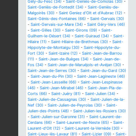
Gély-du-Fesc (34)
-
Saint-Geniès-de-Comolas (30)
-
Saint-Geniès-de-Fontedit (34)
-
Saint-Geniès-de-
Malgoirès (30)
-
Saint Geniez d'Olt et d'Aubrac (12)
-
Saint-Génis-des-Fontaines (66)
-
Saint-Gervais (30)
-
Saint-Gervais-sur-Mare (34)
-
Saint Géry-Vers (46)
-
Saint-Gilles (30)
-
Saint-Girons (09)
-
Saint-
Guilhem-le-Désert (34)
-
Saint-Guiraud (34)
-
Saint-
Hilaire (11)
-
Saint-Hilaire-de-Brethmas (30)
-
Saint-
Hippolyte-de-Montaigu (30)
-
Saint-Hippolyte-du-
Fort (30)
-
Saint-Izaire (12)
-
Saint-Jean-de-Barrou
(11)
-
Saint-Jean-de-Buèges (34)
-
Saint-Jean-de-
Fos (34)
-
Saint-Jean-de-Maruéjols-et-Avéjan (30)
-
Saint-Jean-de-Serres (30)
-
Saint-Jean-du-Gard (30)
-
Saint-Jean-du-Pin (30)
-
Saint-Jean-Lagineste (46)
-
Saint-Jean-Lasseille (66)
-
Saint-Jean-Lespinasse
(46)
-
Saint-Jean-Mirabel (46)
-
Saint-Jean-Pla-de-
Corts (66)
-
Saint-Juéry (81)
-
Saint-Julien (34)
-
Saint-Julien-de-Cassagnas (30)
-
Saint-Julien-de-la-
Nef (30)
-
Saint-Julien-de-Peyrolas (30)
-
Saint-
Julien-des-Points (48)
-
Saint-Julien-les-Rosiers (30)
-
Saint-Julien-sur-Garonne (31)
-
Saint-Laurent-de-
Cerdans (66)
-
Saint-Laurent-de-Neste (65)
-
Saint-
Laurent-d'Olt (12)
-
Saint-Laurent-la-Vernède (30)
-
Saint-Lieux-lès-Lavaur (81)
-
Saint-Lizier (09)
-
Saint-