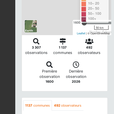
10– 20
20– 50
50– 100
100+
1600
50 km
Nombre d'observa
Leaflet
| © OpenStreetMap
3 307
1 137
492
observations
communes
observateurs
Première
Dernière
observation
observation
1600
2026
1137
communes
492
observateurs