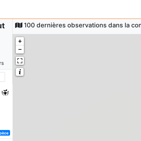
ut
100 dernières observations dans la 
+
−
rs
spèce