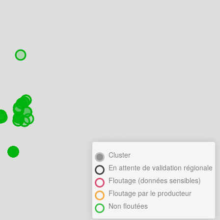
Cluster
En attente de validation régionale
Floutage (données sensibles)
Floutage par le producteur
Non floutées