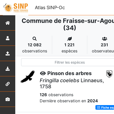
Atlas SINP-Oc
Commune de Fraisse-sur-Ago
(34)
12 082
1 221
231
observations
espèces
observateu
Pinson des arbres
Fringilla coelebs
Linnaeus,
1758
126
observations
Dernière observation en
2024
Fiche e