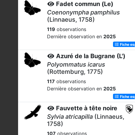
Fadet commun (Le)
Coenonympha pamphilus
(Linnaeus, 1758)
119
observations
Dernière observation en
2025
Fiche e
Azuré de la Bugrane (L')
Polyommatus icarus
(Rottemburg, 1775)
117
observations
Dernière observation en
2025
Fiche e
Fauvette à tête noire
Sylvia atricapilla
(Linnaeus,
1758)
107
observations