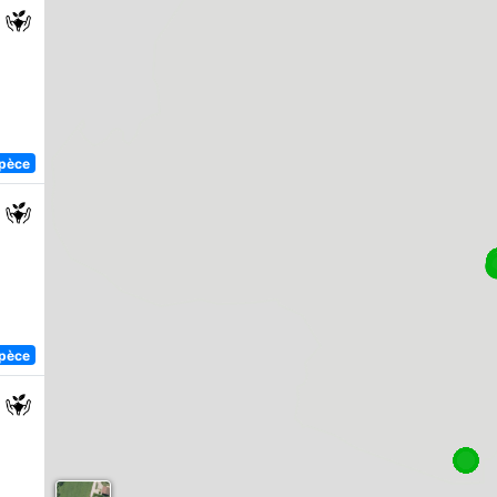
spèce
spèce