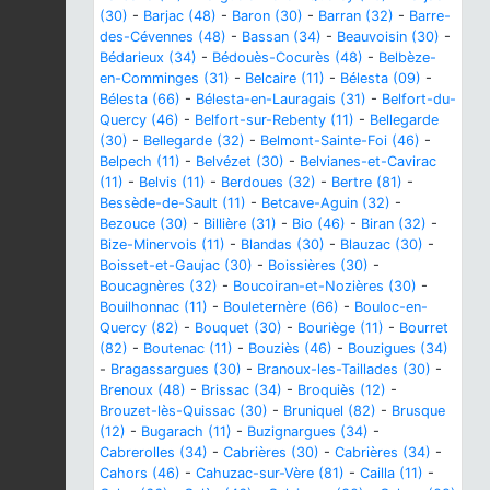
(30)
-
Barjac (48)
-
Baron (30)
-
Barran (32)
-
Barre-
des-Cévennes (48)
-
Bassan (34)
-
Beauvoisin (30)
-
Bédarieux (34)
-
Bédouès-Cocurès (48)
-
Belbèze-
en-Comminges (31)
-
Belcaire (11)
-
Bélesta (09)
-
Bélesta (66)
-
Bélesta-en-Lauragais (31)
-
Belfort-du-
Quercy (46)
-
Belfort-sur-Rebenty (11)
-
Bellegarde
(30)
-
Bellegarde (32)
-
Belmont-Sainte-Foi (46)
-
Belpech (11)
-
Belvézet (30)
-
Belvianes-et-Cavirac
(11)
-
Belvis (11)
-
Berdoues (32)
-
Bertre (81)
-
Bessède-de-Sault (11)
-
Betcave-Aguin (32)
-
Bezouce (30)
-
Billière (31)
-
Bio (46)
-
Biran (32)
-
Bize-Minervois (11)
-
Blandas (30)
-
Blauzac (30)
-
Boisset-et-Gaujac (30)
-
Boissières (30)
-
Boucagnères (32)
-
Boucoiran-et-Nozières (30)
-
Bouilhonnac (11)
-
Bouleternère (66)
-
Bouloc-en-
Quercy (82)
-
Bouquet (30)
-
Bouriège (11)
-
Bourret
(82)
-
Boutenac (11)
-
Bouziès (46)
-
Bouzigues (34)
-
Bragassargues (30)
-
Branoux-les-Taillades (30)
-
Brenoux (48)
-
Brissac (34)
-
Broquiès (12)
-
Brouzet-lès-Quissac (30)
-
Bruniquel (82)
-
Brusque
(12)
-
Bugarach (11)
-
Buzignargues (34)
-
Cabrerolles (34)
-
Cabrières (30)
-
Cabrières (34)
-
Cahors (46)
-
Cahuzac-sur-Vère (81)
-
Cailla (11)
-