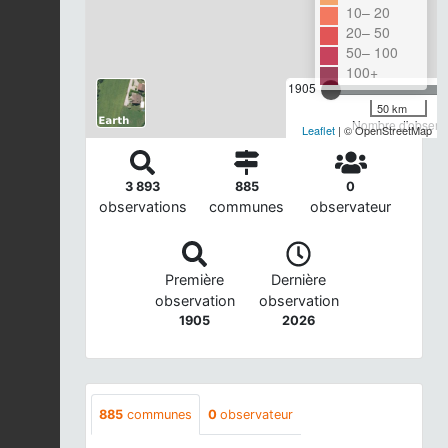
10– 20
20– 50
50– 100
100+
1905
50 km
Nombre d'observa
Leaflet
| © OpenStreetMap
3 893
885
0
observations
communes
observateur
Première
Dernière
observation
observation
1905
2026
885
communes
0
observateur