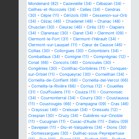
Mondenard (82)
-
Cazevieille (34)
-
Cébazan (34)
-
Ceilhes-et-Rocozels (34)
-
Celles (34)
-
Cendras
(30)
-
Cépie (11)
-
Cérizols (09)
-
Cessenon-sur-Orb
(34)
-
Cézac (46)
-
Chadenet (48)
-
Chanac (48)
-
Chusclan (30)
-
Cieurac (46)
-
Cirès (31)
-
Clapiers
(34)
-
Clarensac (30)
-
Claret (34)
-
Clermont (09)
-
Clermont-le-Fort (31)
-
Clermont-l'Hérault (34)
-
Clermont-sur-Lauquet (11)
-
Cœur de Causse (46)
-
Collias (30)
-
Collorgues (30)
-
Colombiers (34)
-
Combaillaux (34)
-
Comigne (11)
-
Comprégnac (12)
-
Conat (66)
-
Concots (46)
-
Concoules (30)
-
Congénies (30)
-
Conilhac-Corbières (11)
-
Conques-
sur-Orbiel (11)
-
Conqueyrac (30)
-
Corneilhan (34)
-
Corneilla-de-Conflent (66)
-
Corneilla-del-Vercol (66)
-
Corneilla-la-Rivière (66)
-
Cornus (12)
-
Coueilles
(31)
-
Couffoulens (11)
-
Couiza (11)
-
Cournonsec
(34)
-
Cournonterral (34)
-
Courry (30)
-
Coustaussa
(11)
-
Coustouges (66)
-
Crampagna (09)
-
Cras (46)
-
Crayssac (46)
-
Creissan (34)
-
Creissels (12)
-
Crespian (30)
-
Cruzy (34)
-
Cubières-sur-Cinoble
(11)
-
Cucugnan (11)
-
Cuxac-d'Aude (11)
-
Dalou (09)
-
Davejean (11)
-
Dio-et-Valquières (34)
-
Dions (30)
-
Domessargues (30)
-
Duilhac-sous-Peyrepertuse