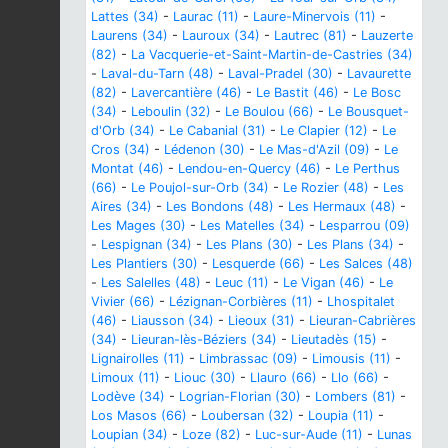
Lattes (34)
-
Laurac (11)
-
Laure-Minervois (11)
-
Laurens (34)
-
Lauroux (34)
-
Lautrec (81)
-
Lauzerte
(82)
-
La Vacquerie-et-Saint-Martin-de-Castries (34)
-
Laval-du-Tarn (48)
-
Laval-Pradel (30)
-
Lavaurette
(82)
-
Lavercantière (46)
-
Le Bastit (46)
-
Le Bosc
(34)
-
Leboulin (32)
-
Le Boulou (66)
-
Le Bousquet-
d'Orb (34)
-
Le Cabanial (31)
-
Le Clapier (12)
-
Le
Cros (34)
-
Lédenon (30)
-
Le Mas-d'Azil (09)
-
Le
Montat (46)
-
Lendou-en-Quercy (46)
-
Le Perthus
(66)
-
Le Poujol-sur-Orb (34)
-
Le Rozier (48)
-
Les
Aires (34)
-
Les Bondons (48)
-
Les Hermaux (48)
-
Les Mages (30)
-
Les Matelles (34)
-
Lesparrou (09)
-
Lespignan (34)
-
Les Plans (30)
-
Les Plans (34)
-
Les Plantiers (30)
-
Lesquerde (66)
-
Les Salces (48)
-
Les Salelles (48)
-
Leuc (11)
-
Le Vigan (46)
-
Le
Vivier (66)
-
Lézignan-Corbières (11)
-
Lhospitalet
(46)
-
Liausson (34)
-
Lieoux (31)
-
Lieuran-Cabrières
(34)
-
Lieuran-lès-Béziers (34)
-
Lieutadès (15)
-
Lignairolles (11)
-
Limbrassac (09)
-
Limousis (11)
-
Limoux (11)
-
Liouc (30)
-
Llauro (66)
-
Llo (66)
-
Lodève (34)
-
Logrian-Florian (30)
-
Lombers (81)
-
Los Masos (66)
-
Loubersan (32)
-
Loupia (11)
-
Loupian (34)
-
Loze (82)
-
Luc-sur-Aude (11)
-
Lunas