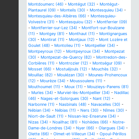
Montdoumerc (46)
-
Montégut (32)
-
Montégut-
Plantaurel (09)
-
Monteils (30)
-
Montesquieu (34)
-
Montesquieu-des-Albères (66)
-
Montesquieu-
Volvestre (31)
-
Montesquiou (32)
-
Montferrier (09)
-
Montferrier-sur-Lez (34)
-
Montfort-sur-Boulzane
(11)
-
Montgey (81)
-
Monthaut (11)
-
Montignargues
(30)
-
Montirat (11)
-
Montjaux (12)
-
Mont Lozère et
Goulet (48)
-
Montolieu (11)
-
Montpellier (34)
-
Montpeyroux (12)
-
Montpeyroux (34)
-
Montpezat
(30)
-
Montpezat-de-Quercy (82)
-
Montredon-des-
Corbières (11)
-
Montrozier (12)
-
Montségur (09)
-
Mosset (66)
-
Mostuéjouls (12)
-
Mouchès (32)
-
Mouillac (82)
-
Moulézan (30)
-
Mounes-Prohencoux
(12)
-
Mourèze (34)
-
Moussoulens (11)
-
Mouthoumet (11)
-
Moux (11)
-
Mouzieys-Panens (81)
-
Murles (34)
-
Murviel-lès-Montpellier (34)
-
Nadillac
(46)
-
Nages-et-Solorgues (30)
-
Nant (12)
-
Narbonne (11)
-
Nasbinals (48)
-
Navacelles (30)
-
Nébian (34)
-
Nébias (11)
-
Ners (30)
-
Nîmes (30)
-
Niort-de-Sault (11)
-
Nissan-lez-Enserune (34)
-
Nizas (34)
-
Noailhac (81)
-
Nohèdes (66)
-
Notre-
Dame-de-Londres (34)
-
Nyer (66)
-
Olargues (34)
-
Olette (66)
-
Olmet-et-Villecun (34)
-
Opoul-Périllos