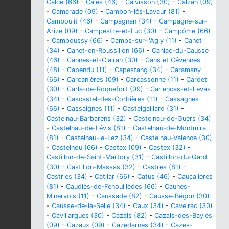
Calce (66)
-
Calès (46)
-
Calvisson (30)
-
Calzan (09)
-
Camarade (09)
-
Cambon-lès-Lavaur (81)
-
Camboulit (46)
-
Campagnan (34)
-
Campagne-sur-
Arize (09)
-
Campestre-et-Luc (30)
-
Campôme (66)
-
Campoussy (66)
-
Camps-sur-l'Agly (11)
-
Canet
(34)
-
Canet-en-Roussillon (66)
-
Caniac-du-Causse
(46)
-
Cannes-et-Clairan (30)
-
Cans et Cévennes
(48)
-
Capendu (11)
-
Capestang (34)
-
Caramany
(66)
-
Carcanières (09)
-
Carcassonne (11)
-
Cardet
(30)
-
Carla-de-Roquefort (09)
-
Carlencas-et-Levas
(34)
-
Cascastel-des-Corbières (11)
-
Cassagnes
(66)
-
Cassaignes (11)
-
Castelgaillard (31)
-
Castelnau-Barbarens (32)
-
Castelnau-de-Guers (34)
-
Castelnau-de-Lévis (81)
-
Castelnau-de-Montmiral
(81)
-
Castelnau-le-Lez (34)
-
Castelnau-Valence (30)
-
Castelnou (66)
-
Castex (09)
-
Castex (32)
-
Castillon-de-Saint-Martory (31)
-
Castillon-du-Gard
(30)
-
Castillon-Massas (32)
-
Castres (81)
-
Castries (34)
-
Catllar (66)
-
Catus (46)
-
Caucalières
(81)
-
Caudiès-de-Fenouillèdes (66)
-
Caunes-
Minervois (11)
-
Caussade (82)
-
Causse-Bégon (30)
-
Causse-de-la-Selle (34)
-
Caux (34)
-
Caveirac (30)
-
Cavillargues (30)
-
Cazals (82)
-
Cazals-des-Baylès
(09)
-
Cazaux (09)
-
Cazedarnes (34)
-
Cazes-