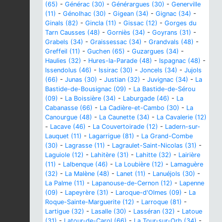
(65)
-
Générac (30)
-
Générargues (30)
-
Generville
(11)
-
Génolhac (30)
-
Gigean (34)
-
Gignac (34)
-
Ginals (82)
-
Gincla (11)
-
Gissac (12)
-
Gorges du
Tarn Causses (48)
-
Gorniès (34)
-
Goyrans (31)
-
Grabels (34)
-
Graissessac (34)
-
Grandvals (48)
-
Greffeil (11)
-
Guchen (65)
-
Guzargues (34)
-
Haulies (32)
-
Hures-la-Parade (48)
-
Ispagnac (48)
-
Issendolus (46)
-
Issirac (30)
-
Joncels (34)
-
Jujols
(66)
-
Junas (30)
-
Justian (32)
-
Juvignac (34)
-
La
Bastide-de-Bousignac (09)
-
La Bastide-de-Sérou
(09)
-
La Boissière (34)
-
Laburgade (46)
-
La
Cabanasse (66)
-
La Cadière-et-Cambo (30)
-
La
Canourgue (48)
-
La Caunette (34)
-
La Cavalerie (12)
-
Lacave (46)
-
La Couvertoirade (12)
-
Ladern-sur-
Lauquet (11)
-
Lagarrigue (81)
-
La Grand-Combe
(30)
-
Lagrasse (11)
-
Lagraulet-Saint-Nicolas (31)
-
Laguiole (12)
-
Lahitère (31)
-
Lahitte (32)
-
Lairière
(11)
-
Lalbenque (46)
-
La Loubière (12)
-
Lamaguère
(32)
-
La Malène (48)
-
Lanet (11)
-
Lanuéjols (30)
-
La Palme (11)
-
Lapanouse-de-Cernon (12)
-
Lapenne
(09)
-
Lapeyrère (31)
-
Laroque-d'Olmes (09)
-
La
Roque-Sainte-Marguerite (12)
-
Larroque (81)
-
Lartigue (32)
-
Lasalle (30)
-
Lasséran (32)
-
Latoue
(31)
-
Latour-de-Carol (66)
-
La Tour-sur-Orb (34)
-