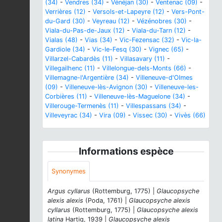
(34)
-
Vendres (34)
-
Vénéjan (30)
-
Ventenac (09)
-
Verrières (12)
-
Versols-et-Lapeyre (12)
-
Vers-Pont-
du-Gard (30)
-
Veyreau (12)
-
Vézénobres (30)
-
Viala-du-Pas-de-Jaux (12)
-
Viala-du-Tarn (12)
-
Vialas (48)
-
Vias (34)
-
Vic-Fezensac (32)
-
Vic-la-
Gardiole (34)
-
Vic-le-Fesq (30)
-
Vignec (65)
-
Villarzel-Cabardès (11)
-
Villasavary (11)
-
Villegailhenc (11)
-
Villelongue-dels-Monts (66)
-
Villemagne-l'Argentière (34)
-
Villeneuve-d'Olmes
(09)
-
Villeneuve-lès-Avignon (30)
-
Villeneuve-les-
Corbières (11)
-
Villeneuve-lès-Maguelone (34)
-
Villerouge-Termenès (11)
-
Villespassans (34)
-
Villeveyrac (34)
-
Vira (09)
-
Vissec (30)
-
Vivès (66)
Informations espèce
Synonymes
Argus cyllarus
(Rottemburg, 1775) |
Glaucopsyche
alexis alexis
(Poda, 1761) |
Glaucopsyche alexis
cyllarus
(Rottemburg, 1775) |
Glaucopsyche alexis
latina
Hartig, 1939 |
Glaucopsyche alexis