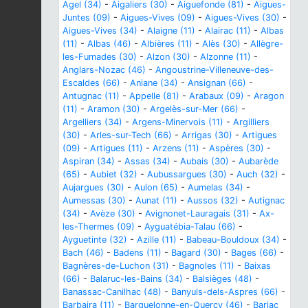
Agel (34)
-
Aigaliers (30)
-
Aiguefonde (81)
-
Aigues-
Juntes (09)
-
Aigues-Vives (09)
-
Aigues-Vives (30)
-
Aigues-Vives (34)
-
Alaigne (11)
-
Alairac (11)
-
Albas
(11)
-
Albas (46)
-
Albières (11)
-
Alès (30)
-
Allègre-
les-Fumades (30)
-
Alzon (30)
-
Alzonne (11)
-
Anglars-Nozac (46)
-
Angoustrine-Villeneuve-des-
Escaldes (66)
-
Aniane (34)
-
Ansignan (66)
-
Antugnac (11)
-
Appelle (81)
-
Arabaux (09)
-
Aragon
(11)
-
Aramon (30)
-
Argelès-sur-Mer (66)
-
Argelliers (34)
-
Argens-Minervois (11)
-
Argilliers
(30)
-
Arles-sur-Tech (66)
-
Arrigas (30)
-
Artigues
(09)
-
Artigues (11)
-
Arzens (11)
-
Aspères (30)
-
Aspiran (34)
-
Assas (34)
-
Aubais (30)
-
Aubarède
(65)
-
Aubiet (32)
-
Aubussargues (30)
-
Auch (32)
-
Aujargues (30)
-
Aulon (65)
-
Aumelas (34)
-
Aumessas (30)
-
Aunat (11)
-
Aussos (32)
-
Autignac
(34)
-
Avèze (30)
-
Avignonet-Lauragais (31)
-
Ax-
les-Thermes (09)
-
Ayguatébia-Talau (66)
-
Ayguetinte (32)
-
Azille (11)
-
Babeau-Bouldoux (34)
-
Bach (46)
-
Badens (11)
-
Bagard (30)
-
Bages (66)
-
Bagnères-de-Luchon (31)
-
Bagnoles (11)
-
Baixas
(66)
-
Balaruc-les-Bains (34)
-
Balsièges (48)
-
Banassac-Canilhac (48)
-
Banyuls-dels-Aspres (66)
-
Barbaira (11)
-
Barguelonne-en-Quercy (46)
-
Barjac