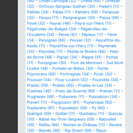
(66)
-
Ordan-Larroque (32)
-
Oreilla (66)
-
Ornézan
(32)
-
Orthoux-Sérignac-Quilhan (30)
-
Padern (11)
-
Pailhès (34)
-
Palaja (11)
-
Pamiers (09)
-
Panassac
(32)
-
Paraza (11)
-
Parignargues (30)
-
Passa (66)
-
Pavie (32)
-
Payrac (46)
-
Payra-sur-l'Hers (11)
-
Pégairolles-de-Buèges (34)
-
Pégairolles-de-
l'Escalette (34)
-
Penne (81)
-
Pépieux (11)
-
Péret
(34)
-
Perpignan (66)
-
Pessan (32)
-
Peyrefitte-du-
Razès (11)
-
Peyrefitte-sur-l'Hers (11)
-
Peyremale
(30)
-
Peyrolles (11)
-
Pézilla-la-Rivière (66)
-
Pied-
de-Borne (48)
-
Pignan (34)
-
Plagne (31)
-
Pomas
(11)
-
Pompignan (30)
-
Pont de Montvert - Sud Mont
Lozère (48)
-
Ponteils-et-Brésis (30)
-
Porté-
Puymorens (66)
-
Portiragnes (34)
-
Poulx (30)
-
Poussan (34)
-
Pouy-Loubrin (32)
-
Pouzolles (34)
-
Prades (09)
-
Prades (66)
-
Prades-le-Lez (34)
-
Pradines (46)
-
Prats-de-Sournia (66)
-
Preixan (11)
-
Prugnanes (66)
-
Puilaurens (11)
-
Puissalicon (34)
-
Puivert (11)
-
Puygouzon (81)
-
Puylaroque (82)
-
Puylaurens (81)
-
Puyvalador (66)
-
Py (66)
-
Quérigut (09)
-
Quillan (11)
-
Quirbajou (11)
-
Quissac
(30)
-
Rabat-les-Trois-Seigneurs (09)
-
Rabouillet
(66)
-
Railleu (66)
-
Rennes-le-Château (11)
-
Revens
(30)
-
Reynès (66)
-
Ria-Sirach (66)
-
Rieux-