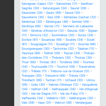
Salvagnac-Cajarc (12)
-
Salvezines (11)
-
Sanilhac-
Sagriès (30)
-
Saturargues (34)
-
Saurat (09)
-
Saussines (34)
-
Sauto (66)
-
Sauve (30)
-
Sauveterre (30)
-
Seix (09)
-
Sémézies-Cachan (32)
-
Sénéchas (30)
-
Séniergues (46)
-
Sentein (09)
-
Serdinya (66)
-
Serres (11)
-
Serviers-et-Labaume
(30)
-
Sévérac d'Aveyron (12)
-
Sieuras (09)
-
Sigean
(11)
-
Simorre (32)
-
Sommières (30)
-
Sorbs (34)
-
Sorèze (81)
-
Souanyas (66)
-
Soubès (34)
-
Souel
(81)
-
Sougraigne (11)
-
Soulatgé (11)
-
Sournia (66)
-
Souvignargues (30)
-
Tachoires (32)
-
Talairan (11)
-
Taurinya (66)
-
Teilhet (09)
-
Teyran (34)
-
Thézan-
des-Corbières (11)
-
Théziers (30)
-
Thoiras (30)
-
Thuir (66)
-
Tonnac (81)
-
Tordères (66)
-
Tourbes
(34)
-
Tourouzelle (11)
-
Tourtrol (09)
-
Traversères
(32)
-
Trèbes (11)
-
Trébons-sur-la-Grasse (31)
-
Tresques (30)
-
Tresserre (66)
-
Trèves (30)
-
Trévillach (66)
-
Tuchan (11)
-
Uchaud (30)
-
Ustou
(09)
-
Uzès (30)
-
Vabres-l'Abbaye (12)
-
Vacquières
(34)
-
Vailhan (34)
-
Vailhauquès (34)
-
Val-d'Aigoual
(30)
-
Val-de-Dagne (11)
-
Val-du-Faby (11)
-
Valflaunès (34)
-
Vallabrix (30)
-
Vallérargues (30)
-
Vals (09)
-
Vaux (31)
-
Vebron (48)
-
Vendargues