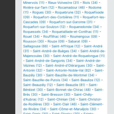
Minervois (11)
-
Rieux-Volvestre (31)
-
Riols (34)
-
Rivière-sur-Tarn (12)
-
Rocamadour (46)
-
Rodome
(11)
-
Rogues (30)
-
Roquebrune (32)
-
Roquefixade
(09)
-
Roquefort-des-Corbières (11)
-
Roquefort-les-
Cascades (09)
-
Roquefort-sur-Garonne (31)
-
Roquefort-sur-Soulzon (12)
-
Roqueredonde (34)
-
Roquessels (34)
-
Roquetaillade-et-Conilhac (11)
-
Rouet (34)
-
Rouffilhac (46)
-
Roumengoux (09)
-
Rousson (30)
-
Rouze (09)
-
Sabarat (09)
-
Saillagouse (66)
-
Saint-Affrique (12)
-
Saint-André
(31)
-
Saint-André-de-Buèges (34)
-
Saint-André-de-
Majencoules (30)
-
Saint-André-de-Roquelongue (11)
-
Saint-André-de-Sangonis (34)
-
Saint-André-de-
Vézines (12)
-
Saint-André-d'Olérargues (30)
-
Saint-
Antonin (32)
-
Saint-Antonin-Noble-Val (82)
-
Saint-
Bauzély (30)
-
Saint-Bauzille-de-Montmel (34)
-
Saint-Bauzille-de-Putois (34)
-
Saint-Beaulize (12)
-
Saint-Beauzély (12)
-
Saint-Beauzile (81)
-
Saint-
Bénézet (30)
-
Saint-Bonnet-de-Chirac (48)
-
Saint-
Brès (30)
-
Saint-Bresson (30)
-
Saint-Chély-
d'Aubrac (12)
-
Saint-Chinian (34)
-
Saint-Christol-
de-Rodières (30)
-
Saint-Clair (46)
-
Saint-Clément-
de-Rivière (34)
-
Saint-Côme-et-Maruéjols (30)
-
Saint-Denis (30)
-
Saint-Dionisy (30)
-
Sainte-