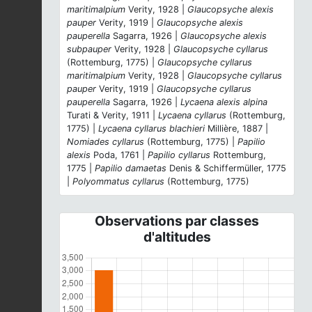
maritimalpium
Verity, 1928 |
Glaucopsyche alexis
pauper
Verity, 1919 |
Glaucopsyche alexis
pauperella
Sagarra, 1926 |
Glaucopsyche alexis
subpauper
Verity, 1928 |
Glaucopsyche cyllarus
(Rottemburg, 1775) |
Glaucopsyche cyllarus
maritimalpium
Verity, 1928 |
Glaucopsyche cyllarus
pauper
Verity, 1919 |
Glaucopsyche cyllarus
pauperella
Sagarra, 1926 |
Lycaena alexis alpina
Turati & Verity, 1911 |
Lycaena cyllarus
(Rottemburg,
1775) |
Lycaena cyllarus blachieri
Millière, 1887 |
Nomiades cyllarus
(Rottemburg, 1775) |
Papilio
alexis
Poda, 1761 |
Papilio cyllarus
Rottemburg,
1775 |
Papilio damaetas
Denis & Schiffermüller, 1775
|
Polyommatus cyllarus
(Rottemburg, 1775)
Observations par classes
d'altitudes