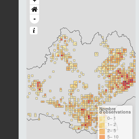
+
-
Nombre
d'observations
0– 1
1– 2
2– 5
5– 10