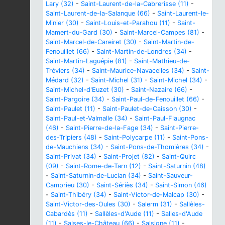
Lary (32)
-
Saint-Laurent-de-la-Cabrerisse (11)
-
Saint-Laurent-de-la-Salanque (66)
-
Saint-Laurent-le-
Minier (30)
-
Saint-Louis-et-Parahou (11)
-
Saint-
Mamert-du-Gard (30)
-
Saint-Marcel-Campes (81)
-
Saint-Marcel-de-Careiret (30)
-
Saint-Martin-de-
Fenouillet (66)
-
Saint-Martin-de-Londres (34)
-
Saint-Martin-Laguépie (81)
-
Saint-Mathieu-de-
Tréviers (34)
-
Saint-Maurice-Navacelles (34)
-
Saint-
Médard (32)
-
Saint-Michel (31)
-
Saint-Michel (34)
-
Saint-Michel-d'Euzet (30)
-
Saint-Nazaire (66)
-
Saint-Pargoire (34)
-
Saint-Paul-de-Fenouillet (66)
-
Saint-Paulet (11)
-
Saint-Paulet-de-Caisson (30)
-
Saint-Paul-et-Valmalle (34)
-
Saint-Paul-Flaugnac
(46)
-
Saint-Pierre-de-la-Fage (34)
-
Saint-Pierre-
des-Tripiers (48)
-
Saint-Polycarpe (11)
-
Saint-Pons-
de-Mauchiens (34)
-
Saint-Pons-de-Thomières (34)
-
Saint-Privat (34)
-
Saint-Projet (82)
-
Saint-Quirc
(09)
-
Saint-Rome-de-Tarn (12)
-
Saint-Saturnin (48)
-
Saint-Saturnin-de-Lucian (34)
-
Saint-Sauveur-
Camprieu (30)
-
Saint-Sériès (34)
-
Saint-Simon (46)
-
Saint-Thibéry (34)
-
Saint-Victor-de-Malcap (30)
-
Saint-Victor-des-Oules (30)
-
Salerm (31)
-
Sallèles-
Cabardès (11)
-
Sallèles-d'Aude (11)
-
Salles-d'Aude
(11)
-
Salses-le-Château (66)
-
Salsigne (11)
-