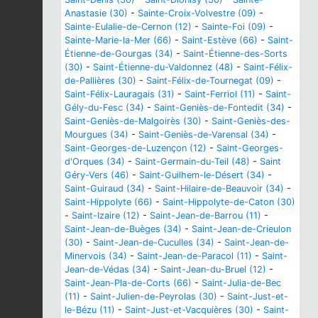
Anastasie (30)
-
Sainte-Croix-Volvestre (09)
-
Sainte-Eulalie-de-Cernon (12)
-
Sainte-Foi (09)
-
Sainte-Marie-la-Mer (66)
-
Saint-Estève (66)
-
Saint-
Étienne-de-Gourgas (34)
-
Saint-Étienne-des-Sorts
(30)
-
Saint-Étienne-du-Valdonnez (48)
-
Saint-Félix-
de-Pallières (30)
-
Saint-Félix-de-Tournegat (09)
-
Saint-Félix-Lauragais (31)
-
Saint-Ferriol (11)
-
Saint-
Gély-du-Fesc (34)
-
Saint-Geniès-de-Fontedit (34)
-
Saint-Geniès-de-Malgoirès (30)
-
Saint-Geniès-des-
Mourgues (34)
-
Saint-Geniès-de-Varensal (34)
-
Saint-Georges-de-Luzençon (12)
-
Saint-Georges-
d'Orques (34)
-
Saint-Germain-du-Teil (48)
-
Saint
Géry-Vers (46)
-
Saint-Guilhem-le-Désert (34)
-
Saint-Guiraud (34)
-
Saint-Hilaire-de-Beauvoir (34)
-
Saint-Hippolyte (66)
-
Saint-Hippolyte-de-Caton (30)
-
Saint-Izaire (12)
-
Saint-Jean-de-Barrou (11)
-
Saint-Jean-de-Buèges (34)
-
Saint-Jean-de-Crieulon
(30)
-
Saint-Jean-de-Cuculles (34)
-
Saint-Jean-de-
Minervois (34)
-
Saint-Jean-de-Paracol (11)
-
Saint-
Jean-de-Védas (34)
-
Saint-Jean-du-Bruel (12)
-
Saint-Jean-Pla-de-Corts (66)
-
Saint-Julia-de-Bec
(11)
-
Saint-Julien-de-Peyrolas (30)
-
Saint-Just-et-
le-Bézu (11)
-
Saint-Just-et-Vacquières (30)
-
Saint-