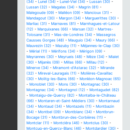
(34)
-
Lunel (34)
-
Lunel-Viel (34)
-
Lussan (30)
-
Lussan (32)
-
Magalas (34)
-
Magrin (81)
-
Malegoude (09)
-
Malléon (09)
-
Mancioux (31)
-
Mandagout (30)
-
Margon (34)
-
Marguerittes (30)
-
Marliac (31)
-
Marnaves (81)
-
Marnhagues-et-Latour
(12)
-
Marquixanes (66)
-
Marsan (32)
-
Martres-
Tolosane (31)
-
Mas-de-Londres (34)
-
Massegros
Causses Gorges (48)
-
Mauguio (34)
-
Maury (66)
-
Mauvezin (32)
-
Mazuby (11)
-
Méjannes-le-Clap (30)
-
Mérial (11)
-
Mérifons (34)
-
Mérigon (09)
-
Meyrannes (30)
-
Meyrueis (48)
-
Mèze (34)
-
Mialet
(30)
-
Mijanès (09)
-
Millas (66)
-
Millau (12)
-
Minerve (34)
-
Miramont-d'Astarac (32)
-
Mirande
(32)
-
Mireval-Lauragais (11)
-
Molières-Cavaillac
(30)
-
Molitg-les-Bains (66)
-
Monléon-Magnoac (65)
-
Monoblet (30)
-
Mons (30)
-
Montagnac (30)
-
Montagnac (34)
-
Montagnol (12)
-
Montagudet (82)
-
Montaigu-de-Quercy (82)
-
Montalba-le-Château
(66)
-
Montaren-et-Saint-Médiers (30)
-
Montarnaud
(34)
-
Montaud (34)
-
Montazels (11)
-
Montbazin
(34)
-
Montbel (09)
-
Montblanc (34)
-
Montbrun-
Bocage (31)
-
Montbrun-des-Corbières (11)
-
Montclar (11)
-
Montcléra (46)
-
Montclus (30)
-
Montcuq-en-Quercy-Blanc (46)
-
Montdardier (30)
-