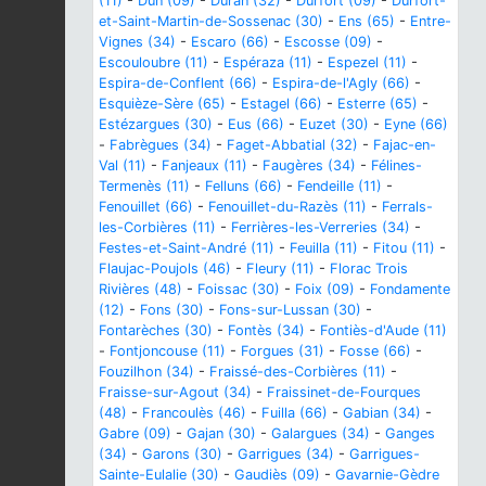
(11)
-
Dun (09)
-
Duran (32)
-
Durfort (09)
-
Durfort-
et-Saint-Martin-de-Sossenac (30)
-
Ens (65)
-
Entre-
Vignes (34)
-
Escaro (66)
-
Escosse (09)
-
Escouloubre (11)
-
Espéraza (11)
-
Espezel (11)
-
Espira-de-Conflent (66)
-
Espira-de-l'Agly (66)
-
Esquièze-Sère (65)
-
Estagel (66)
-
Esterre (65)
-
Estézargues (30)
-
Eus (66)
-
Euzet (30)
-
Eyne (66)
-
Fabrègues (34)
-
Faget-Abbatial (32)
-
Fajac-en-
Val (11)
-
Fanjeaux (11)
-
Faugères (34)
-
Félines-
Termenès (11)
-
Felluns (66)
-
Fendeille (11)
-
Fenouillet (66)
-
Fenouillet-du-Razès (11)
-
Ferrals-
les-Corbières (11)
-
Ferrières-les-Verreries (34)
-
Festes-et-Saint-André (11)
-
Feuilla (11)
-
Fitou (11)
-
Flaujac-Poujols (46)
-
Fleury (11)
-
Florac Trois
Rivières (48)
-
Foissac (30)
-
Foix (09)
-
Fondamente
(12)
-
Fons (30)
-
Fons-sur-Lussan (30)
-
Fontarèches (30)
-
Fontès (34)
-
Fontiès-d'Aude (11)
-
Fontjoncouse (11)
-
Forgues (31)
-
Fosse (66)
-
Fouzilhon (34)
-
Fraissé-des-Corbières (11)
-
Fraisse-sur-Agout (34)
-
Fraissinet-de-Fourques
(48)
-
Francoulès (46)
-
Fuilla (66)
-
Gabian (34)
-
Gabre (09)
-
Gajan (30)
-
Galargues (34)
-
Ganges
(34)
-
Garons (30)
-
Garrigues (34)
-
Garrigues-
Sainte-Eulalie (30)
-
Gaudiès (09)
-
Gavarnie-Gèdre