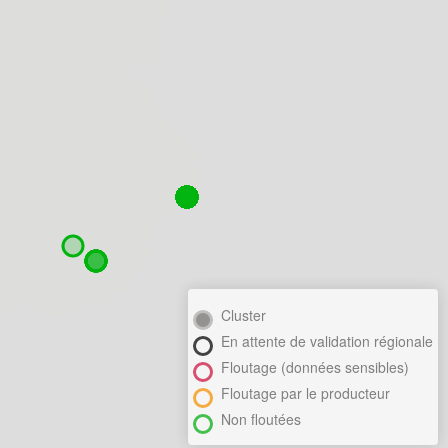
Cluster
En attente de validation régionale
Floutage (données sensibles)
Floutage par le producteur
Non floutées