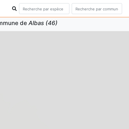
commune de
Albas (46)