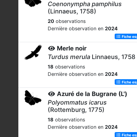
Coenonympha pamphilus
(Linnaeus, 1758)
20
observations
Dernière observation en
2024
Fiche e
Merle noir
Turdus merula
Linnaeus, 1758
18
observations
Dernière observation en
2024
Fiche e
Azuré de la Bugrane (L')
Polyommatus icarus
(Rottemburg, 1775)
18
observations
Dernière observation en
2024
Fiche e