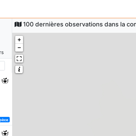
100 dernières observations dans la 
+
−
rs
spèce