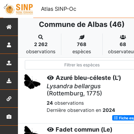
Atlas SINP-Oc
Commune de Albas (46)
2 262
768
68
observations
espèces
observateu
Azuré bleu-céleste (L')
Lysandra bellargus
(Rottemburg, 1775)
24
observations
Dernière observation en
2024
Fiche e
Fadet commun (Le)