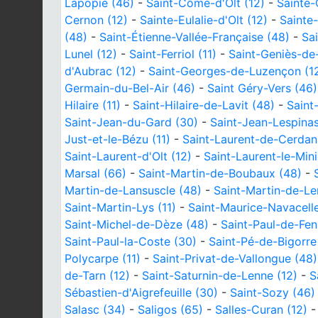
Lapopie (46)
-
Saint-Côme-d'Olt (12)
-
Sainte-
Cernon (12)
-
Sainte-Eulalie-d'Olt (12)
-
Sainte
(48)
-
Saint-Étienne-Vallée-Française (48)
-
Sai
Lunel (12)
-
Saint-Ferriol (11)
-
Saint-Geniès-de
d'Aubrac (12)
-
Saint-Georges-de-Luzençon (1
Germain-du-Bel-Air (46)
-
Saint Géry-Vers (46)
Hilaire (11)
-
Saint-Hilaire-de-Lavit (48)
-
Saint
Saint-Jean-du-Gard (30)
-
Saint-Jean-Lespinas
Just-et-le-Bézu (11)
-
Saint-Laurent-de-Cerdan
Saint-Laurent-d'Olt (12)
-
Saint-Laurent-le-Mini
Marsal (66)
-
Saint-Martin-de-Boubaux (48)
-
Martin-de-Lansuscle (48)
-
Saint-Martin-de-Le
Saint-Martin-Lys (11)
-
Saint-Maurice-Navacell
Saint-Michel-de-Dèze (48)
-
Saint-Paul-de-Feno
Saint-Paul-la-Coste (30)
-
Saint-Pé-de-Bigorre
Polycarpe (11)
-
Saint-Privat-de-Vallongue (48)
de-Tarn (12)
-
Saint-Saturnin-de-Lenne (12)
-
S
Sébastien-d'Aigrefeuille (30)
-
Saint-Sozy (46)
Salasc (34)
-
Saligos (65)
-
Salles-Curan (12)