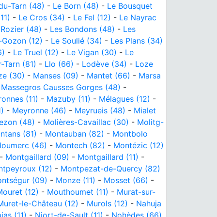
du-Tarn (48)
-
Le Born (48)
-
Le Bousquet
11)
-
Le Cros (34)
-
Le Fel (12)
-
Le Nayrac
 Rozier (48)
-
Les Bondons (48)
-
Les
-Gozon (12)
-
Le Soulié (34)
-
Les Plans (34)
6)
-
Le Truel (12)
-
Le Vigan (30)
-
Le
r-Tarn (81)
-
Llo (66)
-
Lodève (34)
-
Loze
ze (30)
-
Manses (09)
-
Mantet (66)
-
Marsa
-
Massegros Causses Gorges (48)
-
onnes (11)
-
Mazuby (11)
-
Mélagues (12)
-
1)
-
Meyronne (46)
-
Meyrueis (48)
-
Mialet
ezon (48)
-
Molières-Cavaillac (30)
-
Molitg-
ntans (81)
-
Montauban (82)
-
Montbolo
oumerc (46)
-
Montech (82)
-
Montézic (12)
-
Montgaillard (09)
-
Montgaillard (11)
-
tpeyroux (12)
-
Montpezat-de-Quercy (82)
ntségur (09)
-
Monze (11)
-
Mosset (66)
-
ouret (12)
-
Mouthoumet (11)
-
Murat-sur-
Muret-le-Château (12)
-
Murols (12)
-
Nahuja
ias (11)
-
Niort-de-Sault (11)
-
Nohèdes (66)