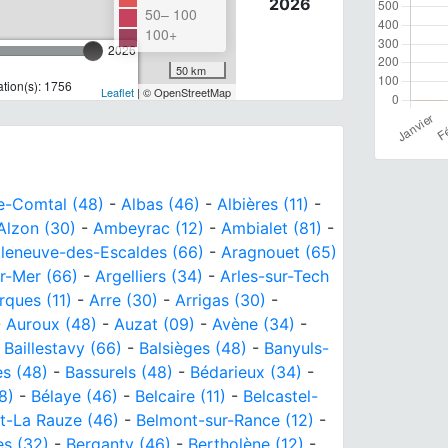
2026
50– 100
100+
2026
50 km
tion(s): 1756
Leaflet
| © OpenStreetMap
le-Comtal (48)
-
Albas (46)
-
Albières (11)
-
Alzon (30)
-
Ambeyrac (12)
-
Ambialet (81)
-
lleneuve-des-Escaldes (66)
-
Aragnouet (65)
r-Mer (66)
-
Argelliers (34)
-
Arles-sur-Tech
rques (11)
-
Arre (30)
-
Arrigas (30)
-
-
Auroux (48)
-
Auzat (09)
-
Avène (34)
-
-
Baillestavy (66)
-
Balsièges (48)
-
Banyuls-
s (48)
-
Bassurels (48)
-
Bédarieux (34)
-
8)
-
Bélaye (46)
-
Belcaire (11)
-
Belcastel-
nt-La Rauze (46)
-
Belmont-sur-Rance (12)
-
s (32)
-
Berganty (46)
-
Bertholène (12)
-