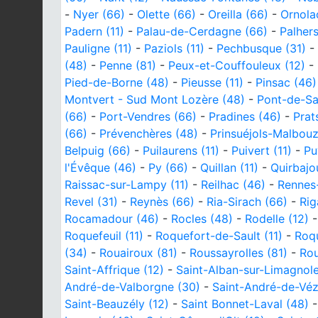
-
Nyer (66)
-
Olette (66)
-
Oreilla (66)
-
Ornola
Padern (11)
-
Palau-de-Cerdagne (66)
-
Palhers
Pauligne (11)
-
Paziols (11)
-
Pechbusque (31)
-
(48)
-
Penne (81)
-
Peux-et-Couffouleux (12)
-
Pied-de-Borne (48)
-
Pieusse (11)
-
Pinsac (46)
Montvert - Sud Mont Lozère (48)
-
Pont-de-Sal
(66)
-
Port-Vendres (66)
-
Pradines (46)
-
Prat
(66)
-
Prévenchères (48)
-
Prinsuéjols-Malbou
Belpuig (66)
-
Puilaurens (11)
-
Puivert (11)
-
Pu
l'Évêque (46)
-
Py (66)
-
Quillan (11)
-
Quirbajou
Raissac-sur-Lampy (11)
-
Reilhac (46)
-
Rennes-
Revel (31)
-
Reynès (66)
-
Ria-Sirach (66)
-
Rig
Rocamadour (46)
-
Rocles (48)
-
Rodelle (12)
Roquefeuil (11)
-
Roquefort-de-Sault (11)
-
Roqu
(34)
-
Rouairoux (81)
-
Roussayrolles (81)
-
Rou
Saint-Affrique (12)
-
Saint-Alban-sur-Limagnole
André-de-Valborgne (30)
-
Saint-André-de-Véz
Saint-Beauzély (12)
-
Saint Bonnet-Laval (48)