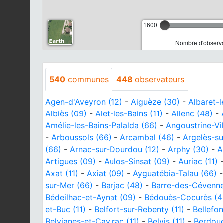
1600
Nombre d'observa
540
communes
448
observateurs
Agen-d'Aveyron (12)
-
Aiguèze (30)
-
Albaret-
Albiès (09)
-
Alet-les-Bains (11)
-
Allenc (48)
-
Amélie-les-Bains-Palalda (66)
-
Angoustrine-Vi
-
Arboussols (66)
-
Arcambal (46)
-
Argelès-su
(66)
-
Arnac-sur-Dourdou (12)
-
Arphy (30)
-
A
Artigues (09)
-
Aulos-Sinsat (09)
-
Auriac (11)
Axat (11)
-
Axiat (09)
-
Ayguatébia-Talau (66)
sur-Mer (66)
-
Barjac (48)
-
Barre-des-Cévenne
Bédeilhac-et-Aynat (09)
-
Bédouès-Cocurès (4
et-Buc (11)
-
Belfort-sur-Rebenty (11)
-
Bellefo
Belvianes-et-Cavirac (11)
-
Belvis (11)
-
Berdoue