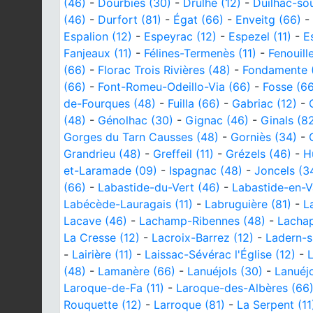
(46)
-
Dourbies (30)
-
Drulhe (12)
-
Duilhac-so
(46)
-
Durfort (81)
-
Égat (66)
-
Enveitg (66)
-
Espalion (12)
-
Espeyrac (12)
-
Espezel (11)
-
E
Fanjeaux (11)
-
Félines-Termenès (11)
-
Fenouill
(66)
-
Florac Trois Rivières (48)
-
Fondamente 
(66)
-
Font-Romeu-Odeillo-Via (66)
-
Fosse (66
de-Fourques (48)
-
Fuilla (66)
-
Gabriac (12)
-
(48)
-
Génolhac (30)
-
Gignac (46)
-
Ginals (8
Gorges du Tarn Causses (48)
-
Gorniès (34)
-
Grandrieu (48)
-
Greffeil (11)
-
Grézels (46)
-
H
et-Laramade (09)
-
Ispagnac (48)
-
Joncels (3
(66)
-
Labastide-du-Vert (46)
-
Labastide-en-Va
Labécède-Lauragais (11)
-
Labruguière (81)
-
L
Lacave (46)
-
Lachamp-Ribennes (48)
-
Lachap
La Cresse (12)
-
Lacroix-Barrez (12)
-
Ladern-s
-
Lairière (11)
-
Laissac-Sévérac l'Église (12)
-
(48)
-
Lamanère (66)
-
Lanuéjols (30)
-
Lanuéjo
Laroque-de-Fa (11)
-
Laroque-des-Albères (66
Rouquette (12)
-
Larroque (81)
-
La Serpent (11