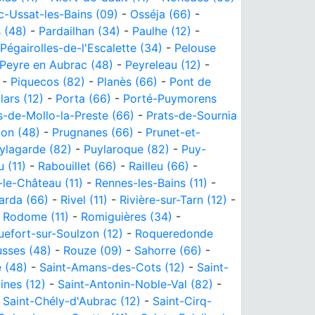
c-Ussat-les-Bains (09)
-
Osséja (66)
-
 (48)
-
Pardailhan (34)
-
Paulhe (12)
-
Pégairolles-de-l'Escalette (34)
-
Pelouse
Peyre en Aubrac (48)
-
Peyreleau (12)
-
-
Piquecos (82)
-
Planès (66)
-
Pont de
ars (12)
-
Porta (66)
-
Porté-Puymorens
s-de-Mollo-la-Preste (66)
-
Prats-de-Sournia
zon (48)
-
Prugnanes (66)
-
Prunet-et-
ylagarde (82)
-
Puylaroque (82)
-
Puy-
 (11)
-
Rabouillet (66)
-
Railleu (66)
-
le-Château (11)
-
Rennes-les-Bains (11)
-
arda (66)
-
Rivel (11)
-
Rivière-sur-Tarn (12)
-
-
Rodome (11)
-
Romiguières (34)
-
efort-sur-Soulzon (12)
-
Roqueredonde
sses (48)
-
Rouze (09)
-
Sahorre (66)
-
 (48)
-
Saint-Amans-des-Cots (12)
-
Saint-
ines (12)
-
Saint-Antonin-Noble-Val (82)
-
-
Saint-Chély-d'Aubrac (12)
-
Saint-Cirq-