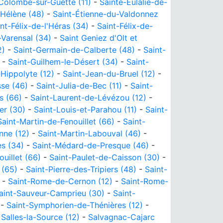
Colombe-sur-Guette (11)
-
Sainte-Eulalie-de-
-Hélène (48)
-
Saint-Étienne-du-Valdonnez
nt-Félix-de-l'Héras (34)
-
Saint-Félix-de-
-Varensal (34)
-
Saint Geniez d'Olt et
2)
-
Saint-Germain-de-Calberte (48)
-
Saint-
-
Saint-Guilhem-le-Désert (34)
-
Saint-
-Hippolyte (12)
-
Saint-Jean-du-Bruel (12)
-
se (46)
-
Saint-Julia-de-Bec (11)
-
Saint-
s (66)
-
Saint-Laurent-de-Lévézou (12)
-
er (30)
-
Saint-Louis-et-Parahou (11)
-
Saint-
Saint-Martin-de-Fenouillet (66)
-
Saint-
nne (12)
-
Saint-Martin-Labouval (46)
-
es (34)
-
Saint-Médard-de-Presque (46)
-
uillet (66)
-
Saint-Paulet-de-Caisson (30)
-
 (65)
-
Saint-Pierre-des-Tripiers (48)
-
Saint-
-
Saint-Rome-de-Cernon (12)
-
Saint-Rome-
aint-Sauveur-Camprieu (30)
-
Saint-
-
Saint-Symphorien-de-Thénières (12)
-
-
Salles-la-Source (12)
-
Salvagnac-Cajarc