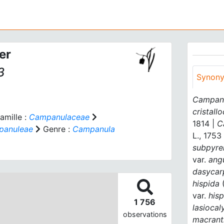
er
3
Synon
Campanu
cristall
amille :
Campanulaceae
1814 |
C
panuleae
Genre :
Campanula
L., 1753
subpyre
var.
angu
dasycar
hispida
(
var.
hisp
1 756
lasiocal
observations
macrant