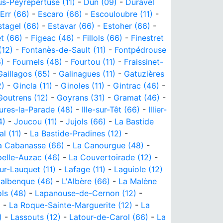
us-Peyrepertuse (11)
-
Dun (09)
-
Duravel
Err (66)
-
Escaro (66)
-
Escouloubre (11)
-
stagel (66)
-
Estavar (66)
-
Estoher (66)
-
et (66)
-
Figeac (46)
-
Fillols (66)
-
Finestret
(12)
-
Fontanès-de-Sault (11)
-
Fontpédrouse
)
-
Fournels (48)
-
Fourtou (11)
-
Fraissinet-
Gaillagos (65)
-
Galinagues (11)
-
Gatuzières
2)
-
Gincla (11)
-
Ginoles (11)
-
Gintrac (46)
-
Goutrens (12)
-
Goyrans (31)
-
Gramat (46)
-
ures-la-Parade (48)
-
Ille-sur-Têt (66)
-
Illier-
4)
-
Joucou (11)
-
Jujols (66)
-
La Bastide
l (11)
-
La Bastide-Pradines (12)
-
a Cabanasse (66)
-
La Canourgue (48)
-
elle-Auzac (46)
-
La Couvertoirade (12)
-
ur-Lauquet (11)
-
Lafage (11)
-
Laguiole (12)
Lalbenque (46)
-
L'Albère (66)
-
La Malène
ls (48)
-
Lapanouse-de-Cernon (12)
-
)
-
La Roque-Sainte-Marguerite (12)
-
La
)
-
Lassouts (12)
-
Latour-de-Carol (66)
-
La