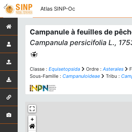
Atlas SINP-Oc
Campanule à feuilles de pêch
Campanula persicifolia
L., 175
Classe :
Equisetopsida
Ordre :
Asterales
F
Sous-Famille :
Campanuloideae
Tribu :
Cam
+