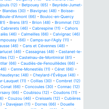
jouls (12)
-
Betpouey (65)
-
Beyrède-Jumet-
-
Blandas (30)
-
Blavignac (48)
-
Boisse-
Boule-d'Amont (66)
-
Bouloc-en-Quercy
81)
-
Brens (81)
-
Brion (48)
-
Brommat (12)
-
Cabrerets (46)
-
Cabrespine (11)
-
Cahors
alès (46)
-
Calmeilles (66)
-
Calvignac (46)
mpoussy (66)
-
Camps-sur-l'Agly (11)
-
ausse (46)
-
Cans et Cévennes (48)
-
arlucet (46)
-
Cassagnas (48)
-
Castanet-le-
les (12)
-
Castelnau-de-Montmiral (81)
-
tllar (66)
-
Caudiès-de-Fenouillèdes (66)
-
(46)
-
Cenne-Monestiés (11)
-
Céret (66)
-
haudeyrac (48)
-
Cheylard-l'Évêque (48)
-
r-Lauquet (11)
-
Collias (30)
-
Combret (12)
-
Conat (66)
-
Concoules (30)
-
Connac (12)
rsavy (66)
-
Coubisou (12)
-
Coudons (11)
-
6)
-
Couzou (46)
-
Creissels (12)
-
Cubières
)
-
Davejean (11)
-
Dorres (66)
-
Douelle