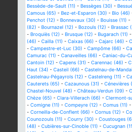
Bessède-de-Sault (11)
-
Bessèges (30)
-
Bessué
Camous (65)
-
Bez-et-Esparon (30)
-
Bio (46)
Penchot (12)
-
Bonnevaux (30)
-
Bouisse (11)
-
(82)
-
Bournazel (12)
-
Bozouls (12)
-
Brassac (
-
Broquiès (12)
-
Brusque (12)
-
Bugarach (11)
(46)
-
Cailla (11)
-
Caixas (66)
-
Cajarc (46)
-
C
-
Campestre-et-Luc (30)
-
Campôme (66)
-
Ca
Camurac (11)
-
Canaveilles (66)
-
Caniac-du-C
Cantoin (12)
-
Capens (31)
-
Carennac (46)
-
C
Haut (34)
-
Casteil (66)
-
Castelnau-de-Mandail
Castelnau-Pégayrols (12)
-
Castelreng (11)
-
Ca
Cauterets (65)
-
Cazaunous (31)
-
Cénevières 
Chastel-Nouvel (48)
-
Château-Verdun (09)
-
C
Chèze (65)
-
Clara-Villerach (66)
-
Clermont-su
-
Comigne (11)
-
Compeyre (12)
-
Comus (11)
-
Corneilla-de-Conflent (66)
-
Cornus (12)
-
Co
Counozouls (11)
-
Courry (30)
-
Coustouges (6
(48)
-
Cubières-sur-Cinoble (11)
-
Cucugnan (11