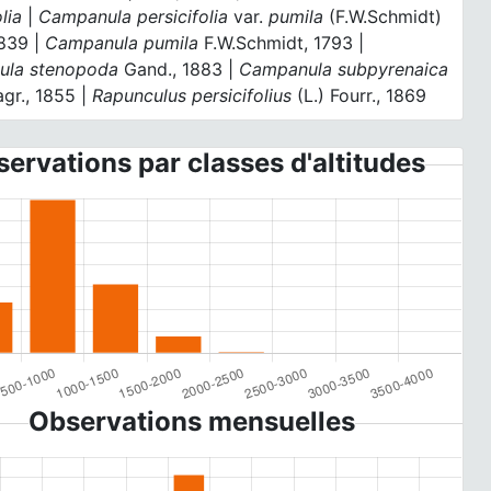
lia
|
Campanula persicifolia
var.
pumila
(F.W.Schmidt)
1839 |
Campanula pumila
F.W.Schmidt, 1793 |
ula stenopoda
Gand., 1883 |
Campanula subpyrenaica
gr., 1855 |
Rapunculus persicifolius
(L.) Fourr., 1869
ervations par classes d'altitudes
Observations mensuelles