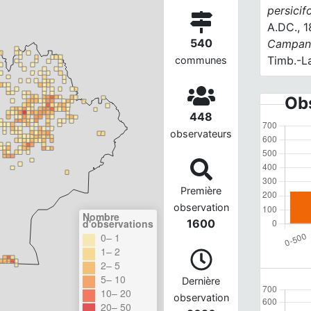
persicifo
A.DC., 
540
Campan
Timb.-La
communes
Obs
448
observateurs
Première
observation
Nombre
d'observations
1600
0– 1
1– 2
2– 5
5– 10
Dernière
10– 20
observation
20– 50