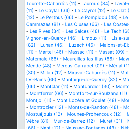
Tourette-Cabardès (11)
-
Lauroux (34)
-
Laval-
(11)
-
Le Caylar (34)
-
Le Cayrol (12)
-
Le Clat (
(12)
-
Le Perthus (66)
-
Le Pompidou (48)
-
Le
Cammazes (81)
-
Les Cluses (66)
-
Les Costes
-
Les Rives (34)
-
Les Salces (48)
-
Le Tech (6
Vignon-en-Quercy (46)
-
Limoux (11)
-
Lisle-su
(82)
-
Lunan (46)
-
Luzech (46)
-
Malons-et-El
(11)
-
Martel (46)
-
Massac (11)
-
Massat (09)
Matemale (66)
-
Maureillas-las-Illas (66)
-
Mayr
Mende (48)
-
Mercus-Garrabet (09)
-
Mérial (1
(30)
-
Millau (12)
-
Miraval-Cabardès (11)
-
Mol
les-Bains (66)
-
Montaigu-de-Quercy (82)
-
Mo
(66)
-
Montclar (11)
-
Montdardier (30)
-
Montd
-
Montferrer (66)
-
Montfort-sur-Boulzane (11)
Montjoi (11)
-
Mont Lozère et Goulet (48)
-
Mon
-
Montrozier (12)
-
Monts-de-Randon (48)
-
Mo
Mostuéjouls (12)
-
Mounes-Prohencoux (12)
-
M
Vèbre (81)
-
Mur-de-Barrez (12)
-
Muret (31)
-
(66)
-
Nant (12)
-
Naussac-Fontanes (48)
-
Néb