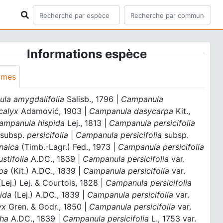
Informations espèce
ymes
la amygdalifolia
Salisb., 1796 |
Campanula
ocalyx
Adamović, 1903 |
Campanula dasycarpa
Kit.,
ampanula hispida
Lej., 1813 |
Campanula persicifolia
 subsp.
persicifolia
|
Campanula persicifolia
subsp.
naica
(Timb.-Lagr.) Fed., 1973 |
Campanula persicifolia
stifolia
A.DC., 1839 |
Campanula persicifolia
var.
pa
(Kit.) A.DC., 1839 |
Campanula persicifolia
var.
Lej.) Lej. & Courtois, 1828 |
Campanula persicifolia
ida
(Lej.) A.DC., 1839 |
Campanula persicifolia
var.
yx
Gren. & Godr., 1850 |
Campanula persicifolia
var.
ha
A.DC., 1839 |
Campanula persicifolia
L., 1753 var.