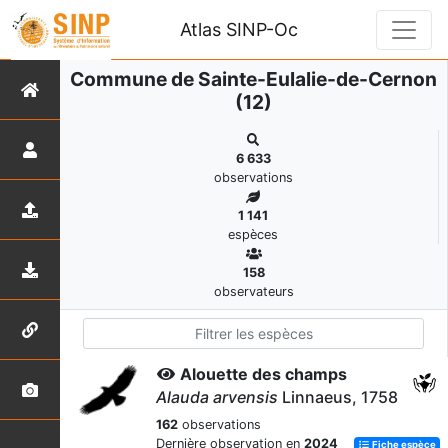
Atlas SINP-Oc
Commune de Sainte-Eulalie-de-Cernon
(12)
6 633
observations
1 141
espèces
158
observateurs
Alouette des champs
Alauda arvensis
Linnaeus, 1758
162
observations
Dernière observation en
2024
Fiche espèce