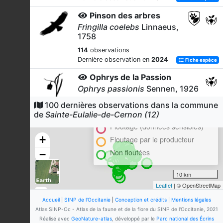
Pinson des arbres
Fringilla coelebs
Linnaeus,
1758
114
observations
Dernière observation en
2024
Fiche espèce
Ophrys de la Passion
Ophrys passionis
Sennen, 1926
Cluster
107
observations
100 dernières observations dans la commune
Dernière observation en
2023
En attente de validation régionale
de
Sainte-Eulalie-de-Cernon (12)
Fiche espèce
Floutage (données sensibles)
Ophrys d'Aymonin
+
Floutage par le producteur
Ophrys aymoninii
(Breistr.)
Buttler, 1986
Non floutées
−
105
observations
Dernière observation en
2023
10 km
Fiche espèce
Leaflet
| © OpenStreetMap
Merle noir
Accueil
|
SINP de l'Occitanie
|
Conception et crédits
|
Mentions légales
Turdus merula
Linnaeus, 1758
Atlas SINP-Oc - Atlas de la faune et de la flore du SINP de l'Occitanie, 2021
101
observations
Réalisé avec
GeoNature-atlas
, développé par le
Parc national des Écrins