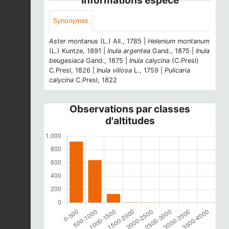
Synonymes
Aster montanus
(L.) All., 1785 |
Helenium montanum
(L.) Kuntze, 1891 |
Inula argentea
Gand., 1875 |
Inula
beugesiaca
Gand., 1875 |
Inula calycina
(C.Presl)
C.Presl, 1826 |
Inula villosa
L., 1759 |
Pulicaria
calycina
C.Presl, 1822
Observations par classes
d'altitudes