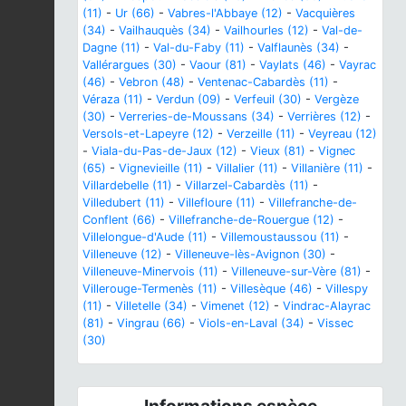
(11)
-
Ur (66)
-
Vabres-l'Abbaye (12)
-
Vacquières
(34)
-
Vailhauquès (34)
-
Vailhourles (12)
-
Val-de-
Dagne (11)
-
Val-du-Faby (11)
-
Valflaunès (34)
-
Vallérargues (30)
-
Vaour (81)
-
Vaylats (46)
-
Vayrac
(46)
-
Vebron (48)
-
Ventenac-Cabardès (11)
-
Véraza (11)
-
Verdun (09)
-
Verfeuil (30)
-
Vergèze
(30)
-
Verreries-de-Moussans (34)
-
Verrières (12)
-
Versols-et-Lapeyre (12)
-
Verzeille (11)
-
Veyreau (12)
-
Viala-du-Pas-de-Jaux (12)
-
Vieux (81)
-
Vignec
(65)
-
Vignevieille (11)
-
Villalier (11)
-
Villanière (11)
-
Villardebelle (11)
-
Villarzel-Cabardès (11)
-
Villedubert (11)
-
Villefloure (11)
-
Villefranche-de-
Conflent (66)
-
Villefranche-de-Rouergue (12)
-
Villelongue-d'Aude (11)
-
Villemoustaussou (11)
-
Villeneuve (12)
-
Villeneuve-lès-Avignon (30)
-
Villeneuve-Minervois (11)
-
Villeneuve-sur-Vère (81)
-
Villerouge-Termenès (11)
-
Villesèque (46)
-
Villespy
(11)
-
Villetelle (34)
-
Vimenet (12)
-
Vindrac-Alayrac
(81)
-
Vingrau (66)
-
Viols-en-Laval (34)
-
Vissec
(30)
Informations espèce