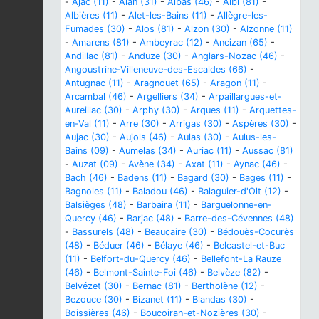
-
Ajac (11)
-
Alan (31)
-
Albas (46)
-
Albi (81)
-
Albières (11)
-
Alet-les-Bains (11)
-
Allègre-les-
Fumades (30)
-
Alos (81)
-
Alzon (30)
-
Alzonne (11)
-
Amarens (81)
-
Ambeyrac (12)
-
Ancizan (65)
-
Andillac (81)
-
Anduze (30)
-
Anglars-Nozac (46)
-
Angoustrine-Villeneuve-des-Escaldes (66)
-
Antugnac (11)
-
Aragnouet (65)
-
Aragon (11)
-
Arcambal (46)
-
Argelliers (34)
-
Arpaillargues-et-
Aureillac (30)
-
Arphy (30)
-
Arques (11)
-
Arquettes-
en-Val (11)
-
Arre (30)
-
Arrigas (30)
-
Aspères (30)
-
Aujac (30)
-
Aujols (46)
-
Aulas (30)
-
Aulus-les-
Bains (09)
-
Aumelas (34)
-
Auriac (11)
-
Aussac (81)
-
Auzat (09)
-
Avène (34)
-
Axat (11)
-
Aynac (46)
-
Bach (46)
-
Badens (11)
-
Bagard (30)
-
Bages (11)
-
Bagnoles (11)
-
Baladou (46)
-
Balaguier-d'Olt (12)
-
Balsièges (48)
-
Barbaira (11)
-
Barguelonne-en-
Quercy (46)
-
Barjac (48)
-
Barre-des-Cévennes (48)
-
Bassurels (48)
-
Beaucaire (30)
-
Bédouès-Cocurès
(48)
-
Béduer (46)
-
Bélaye (46)
-
Belcastel-et-Buc
(11)
-
Belfort-du-Quercy (46)
-
Bellefont-La Rauze
(46)
-
Belmont-Sainte-Foi (46)
-
Belvèze (82)
-
Belvézet (30)
-
Bernac (81)
-
Bertholène (12)
-
Bezouce (30)
-
Bizanet (11)
-
Blandas (30)
-
Boissières (46)
-
Boucoiran-et-Nozières (30)
-