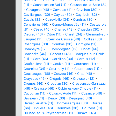
(11)
-
Caunettes-en-Val (11)
-
Causse-de-la-Selle (34)
-
Cavagnac (46)
-
Cavanac (11)
-
Caveirac (30)
-
Cavillargues (30)
-
Caylus (82)
-
Cayriech (82)
-
Cazals (82)
-
Cazevieille (34)
-
Cendras (30)
-
Cénevières (46)
-
Cenne-Monestiés (11)
-
Cestayrols
(81)
-
Cézac (46)
-
Chanac (48)
-
Chusclan (30)
-
Cieurac (46)
-
Citou (11)
-
Claret (34)
-
Clermont-sur-
Lauquet (11)
-
Cœur de Causse (46)
-
Collias (30)
-
Collorgues (30)
-
Combas (30)
-
Comigne (11)
-
Compeyre (12)
-
Comprégnac (12)
-
Conat (66)
-
Concorès (46)
-
Concots (46)
-
Conques-sur-Orbiel
(11)
-
Corn (46)
-
Cornillon (30)
-
Cornus (12)
-
Couffoulens (11)
-
Couiza (11)
-
Cournanel (11)
-
Courniou (34)
-
Courtauly (11)
-
Coustaussa (11)
-
Coustouges (66)
-
Couzou (46)
-
Cras (46)
-
Crayssac (46)
-
Crégols (46)
-
Creissels (12)
-
Cremps (46)
-
Crespian (30)
-
Cressensac-Sarrazac
(46)
-
Creysse (46)
-
Cubières-sur-Cinoble (11)
-
Cucugnan (11)
-
Cuxac-d'Aude (11)
-
Cuzance (46)
-
Davejean (11)
-
Deaux (30)
-
Dégagnac (46)
-
Dernacueillette (11)
-
Domessargues (30)
-
Dorres
(66)
-
Douelle (46)
-
Dourbies (30)
-
Douzens (11)
-
Duilhac-sous-Peyrepertuse (11)
-
Duravel (46)
-