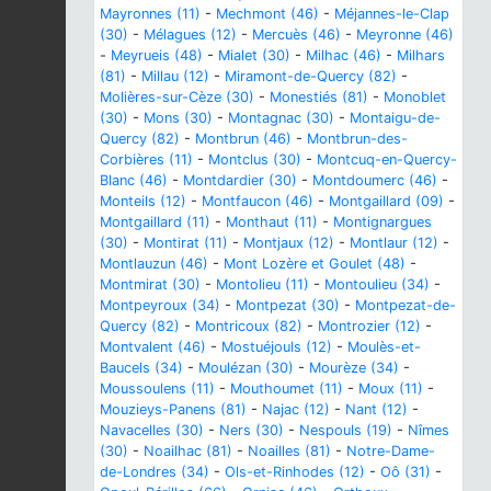
Mayronnes (11)
-
Mechmont (46)
-
Méjannes-le-Clap
(30)
-
Mélagues (12)
-
Mercuès (46)
-
Meyronne (46)
-
Meyrueis (48)
-
Mialet (30)
-
Milhac (46)
-
Milhars
(81)
-
Millau (12)
-
Miramont-de-Quercy (82)
-
Molières-sur-Cèze (30)
-
Monestiés (81)
-
Monoblet
(30)
-
Mons (30)
-
Montagnac (30)
-
Montaigu-de-
Quercy (82)
-
Montbrun (46)
-
Montbrun-des-
Corbières (11)
-
Montclus (30)
-
Montcuq-en-Quercy-
Blanc (46)
-
Montdardier (30)
-
Montdoumerc (46)
-
Monteils (12)
-
Montfaucon (46)
-
Montgaillard (09)
-
Montgaillard (11)
-
Monthaut (11)
-
Montignargues
(30)
-
Montirat (11)
-
Montjaux (12)
-
Montlaur (12)
-
Montlauzun (46)
-
Mont Lozère et Goulet (48)
-
Montmirat (30)
-
Montolieu (11)
-
Montoulieu (34)
-
Montpeyroux (34)
-
Montpezat (30)
-
Montpezat-de-
Quercy (82)
-
Montricoux (82)
-
Montrozier (12)
-
Montvalent (46)
-
Mostuéjouls (12)
-
Moulès-et-
Baucels (34)
-
Moulézan (30)
-
Mourèze (34)
-
Moussoulens (11)
-
Mouthoumet (11)
-
Moux (11)
-
Mouzieys-Panens (81)
-
Najac (12)
-
Nant (12)
-
Navacelles (30)
-
Ners (30)
-
Nespouls (19)
-
Nîmes
(30)
-
Noailhac (81)
-
Noailles (81)
-
Notre-Dame-
de-Londres (34)
-
Ols-et-Rinhodes (12)
-
Oô (31)
-