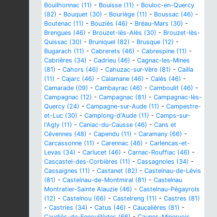
Bouilhonnac (11)
-
Bouisse (11)
-
Bouloc-en-Quercy
(82)
-
Bouquet (30)
-
Bouriège (11)
-
Boussac (46)
-
Boutenac (11)
-
Bouziès (46)
-
Bréau-Mars (30)
-
Brengues (46)
-
Brouzet-lès-Alès (30)
-
Brouzet-lès-
Quissac (30)
-
Bruniquel (82)
-
Brusque (12)
-
Bugarach (11)
-
Cabrerets (46)
-
Cabrespine (11)
-
Cabrières (34)
-
Cadrieu (46)
-
Cagnac-les-Mines
(81)
-
Cahors (46)
-
Cahuzac-sur-Vère (81)
-
Cailla
(11)
-
Cajarc (46)
-
Calamane (46)
-
Calès (46)
-
Camarade (09)
-
Cambayrac (46)
-
Camboulit (46)
-
Campagnac (12)
-
Campagnac (81)
-
Campagnac-lès-
Quercy (24)
-
Campagne-sur-Aude (11)
-
Campestre-
et-Luc (30)
-
Camplong-d'Aude (11)
-
Camps-sur-
l'Agly (11)
-
Caniac-du-Causse (46)
-
Cans et
Cévennes (48)
-
Capendu (11)
-
Caramany (66)
-
Carcassonne (11)
-
Carennac (46)
-
Carlencas-et-
Levas (34)
-
Carlucet (46)
-
Carnac-Rouffiac (46)
-
Cascastel-des-Corbières (11)
-
Cassagnoles (34)
-
Cassaignes (11)
-
Castanet (82)
-
Castelnau-de-Lévis
(81)
-
Castelnau-de-Montmiral (81)
-
Castelnau
Montratier-Sainte Alauzie (46)
-
Castelnau-Pégayrols
(12)
-
Castelnou (66)
-
Castelreng (11)
-
Castres (81)
-
Castries (34)
-
Catus (46)
-
Caucalières (81)
-
Caudiès-de-Fenouillèdes (66)
-
Caunes-Minervois