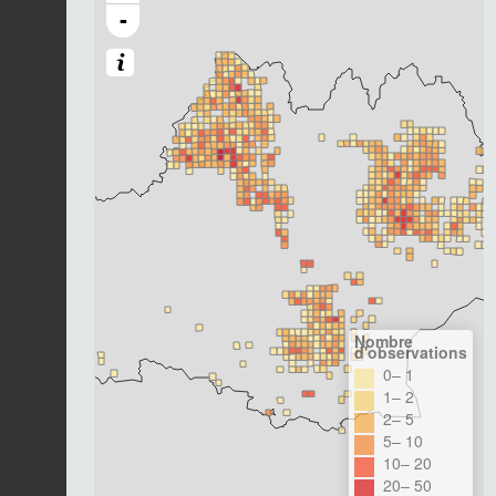
-
Nombre
d'observations
0– 1
1– 2
2– 5
5– 10
10– 20
20– 50