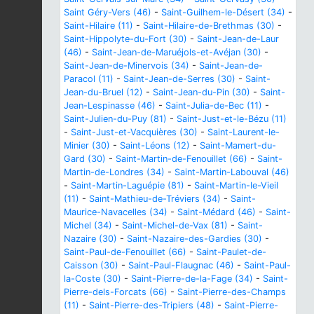
Saint Géry-Vers (46)
-
Saint-Guilhem-le-Désert (34)
-
Saint-Hilaire (11)
-
Saint-Hilaire-de-Brethmas (30)
-
Saint-Hippolyte-du-Fort (30)
-
Saint-Jean-de-Laur
(46)
-
Saint-Jean-de-Maruéjols-et-Avéjan (30)
-
Saint-Jean-de-Minervois (34)
-
Saint-Jean-de-
Paracol (11)
-
Saint-Jean-de-Serres (30)
-
Saint-
Jean-du-Bruel (12)
-
Saint-Jean-du-Pin (30)
-
Saint-
Jean-Lespinasse (46)
-
Saint-Julia-de-Bec (11)
-
Saint-Julien-du-Puy (81)
-
Saint-Just-et-le-Bézu (11)
-
Saint-Just-et-Vacquières (30)
-
Saint-Laurent-le-
Minier (30)
-
Saint-Léons (12)
-
Saint-Mamert-du-
Gard (30)
-
Saint-Martin-de-Fenouillet (66)
-
Saint-
Martin-de-Londres (34)
-
Saint-Martin-Labouval (46)
-
Saint-Martin-Laguépie (81)
-
Saint-Martin-le-Vieil
(11)
-
Saint-Mathieu-de-Tréviers (34)
-
Saint-
Maurice-Navacelles (34)
-
Saint-Médard (46)
-
Saint-
Michel (34)
-
Saint-Michel-de-Vax (81)
-
Saint-
Nazaire (30)
-
Saint-Nazaire-des-Gardies (30)
-
Saint-Paul-de-Fenouillet (66)
-
Saint-Paulet-de-
Caisson (30)
-
Saint-Paul-Flaugnac (46)
-
Saint-Paul-
la-Coste (30)
-
Saint-Pierre-de-la-Fage (34)
-
Saint-
Pierre-dels-Forcats (66)
-
Saint-Pierre-des-Champs
(11)
-
Saint-Pierre-des-Tripiers (48)
-
Saint-Pierre-