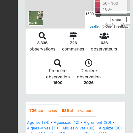
50– 100
100+
1600
50 km
Nombre d'observa
Leaflet
| © OpenStreetMap
3 336
726
636
observations
communes
observateurs
Première
Dernière
observation
observation
1600
2026
726
communes
636
observateurs
Agonès (34)
-
Aguessac (12)
-
Aigremont (30)
-
Aigues-Vives (11)
-
Aigues-Vives (30)
-
Aiguèze (30)