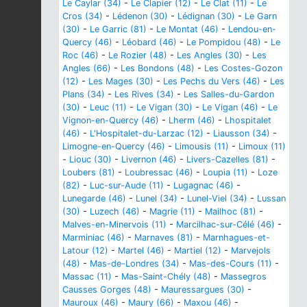
Le Caylar (34)
-
Le Clapier (12)
-
Le Clat (11)
-
Le
Cros (34)
-
Lédenon (30)
-
Lédignan (30)
-
Le Garn
(30)
-
Le Garric (81)
-
Le Montat (46)
-
Lendou-en-
Quercy (46)
-
Léobard (46)
-
Le Pompidou (48)
-
Le
Roc (46)
-
Le Rozier (48)
-
Les Angles (30)
-
Les
Angles (66)
-
Les Bondons (48)
-
Les Costes-Gozon
(12)
-
Les Mages (30)
-
Les Pechs du Vers (46)
-
Les
Plans (34)
-
Les Rives (34)
-
Les Salles-du-Gardon
(30)
-
Leuc (11)
-
Le Vigan (30)
-
Le Vigan (46)
-
Le
Vignon-en-Quercy (46)
-
Lherm (46)
-
Lhospitalet
(46)
-
L'Hospitalet-du-Larzac (12)
-
Liausson (34)
-
Limogne-en-Quercy (46)
-
Limousis (11)
-
Limoux (11)
-
Liouc (30)
-
Livernon (46)
-
Livers-Cazelles (81)
-
Loubers (81)
-
Loubressac (46)
-
Loupia (11)
-
Loze
(82)
-
Luc-sur-Aude (11)
-
Lugagnac (46)
-
Lunegarde (46)
-
Lunel (34)
-
Lunel-Viel (34)
-
Lussan
(30)
-
Luzech (46)
-
Magrie (11)
-
Mailhoc (81)
-
Malves-en-Minervois (11)
-
Marcilhac-sur-Célé (46)
-
Marminiac (46)
-
Marnaves (81)
-
Marnhagues-et-
Latour (12)
-
Martel (46)
-
Martiel (12)
-
Marvejols
(48)
-
Mas-de-Londres (34)
-
Mas-des-Cours (11)
-
Massac (11)
-
Mas-Saint-Chély (48)
-
Massegros
Causses Gorges (48)
-
Mauressargues (30)
-
Mauroux (46)
-
Maury (66)
-
Maxou (46)
-