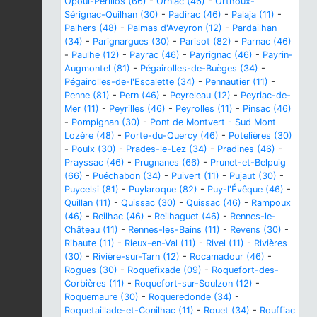
Opoul-Périllos (66)
-
Orniac (46)
-
Orthoux-
Sérignac-Quilhan (30)
-
Padirac (46)
-
Palaja (11)
-
Palhers (48)
-
Palmas d'Aveyron (12)
-
Pardailhan
(34)
-
Parignargues (30)
-
Parisot (82)
-
Parnac (46)
-
Paulhe (12)
-
Payrac (46)
-
Payrignac (46)
-
Payrin-
Augmontel (81)
-
Pégairolles-de-Buèges (34)
-
Pégairolles-de-l'Escalette (34)
-
Pennautier (11)
-
Penne (81)
-
Pern (46)
-
Peyreleau (12)
-
Peyriac-de-
Mer (11)
-
Peyrilles (46)
-
Peyrolles (11)
-
Pinsac (46)
-
Pompignan (30)
-
Pont de Montvert - Sud Mont
Lozère (48)
-
Porte-du-Quercy (46)
-
Potelières (30)
-
Poulx (30)
-
Prades-le-Lez (34)
-
Pradines (46)
-
Prayssac (46)
-
Prugnanes (66)
-
Prunet-et-Belpuig
(66)
-
Puéchabon (34)
-
Puivert (11)
-
Pujaut (30)
-
Puycelsi (81)
-
Puylaroque (82)
-
Puy-l'Évêque (46)
-
Quillan (11)
-
Quissac (30)
-
Quissac (46)
-
Rampoux
(46)
-
Reilhac (46)
-
Reilhaguet (46)
-
Rennes-le-
Château (11)
-
Rennes-les-Bains (11)
-
Revens (30)
-
Ribaute (11)
-
Rieux-en-Val (11)
-
Rivel (11)
-
Rivières
(30)
-
Rivière-sur-Tarn (12)
-
Rocamadour (46)
-
Rogues (30)
-
Roquefixade (09)
-
Roquefort-des-
Corbières (11)
-
Roquefort-sur-Soulzon (12)
-
Roquemaure (30)
-
Roqueredonde (34)
-
Roquetaillade-et-Conilhac (11)
-
Rouet (34)
-
Rouffiac