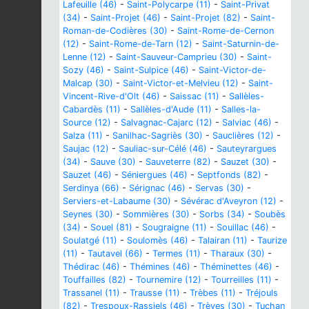
Lafeuille (46)
-
Saint-Polycarpe (11)
-
Saint-Privat
(34)
-
Saint-Projet (46)
-
Saint-Projet (82)
-
Saint-
Roman-de-Codières (30)
-
Saint-Rome-de-Cernon
(12)
-
Saint-Rome-de-Tarn (12)
-
Saint-Saturnin-de-
Lenne (12)
-
Saint-Sauveur-Camprieu (30)
-
Saint-
Sozy (46)
-
Saint-Sulpice (46)
-
Saint-Victor-de-
Malcap (30)
-
Saint-Victor-et-Melvieu (12)
-
Saint-
Vincent-Rive-d'Olt (46)
-
Saissac (11)
-
Sallèles-
Cabardès (11)
-
Sallèles-d'Aude (11)
-
Salles-la-
Source (12)
-
Salvagnac-Cajarc (12)
-
Salviac (46)
-
Salza (11)
-
Sanilhac-Sagriès (30)
-
Sauclières (12)
-
Saujac (12)
-
Sauliac-sur-Célé (46)
-
Sauteyrargues
(34)
-
Sauve (30)
-
Sauveterre (82)
-
Sauzet (30)
-
Sauzet (46)
-
Séniergues (46)
-
Septfonds (82)
-
Serdinya (66)
-
Sérignac (46)
-
Servas (30)
-
Serviers-et-Labaume (30)
-
Sévérac d'Aveyron (12)
-
Seynes (30)
-
Sommières (30)
-
Sorbs (34)
-
Soubès
(34)
-
Souel (81)
-
Sougraigne (11)
-
Souillac (46)
-
Soulatgé (11)
-
Soulomès (46)
-
Talairan (11)
-
Taurize
(11)
-
Tautavel (66)
-
Termes (11)
-
Tharaux (30)
-
Thédirac (46)
-
Thémines (46)
-
Théminettes (46)
-
Touffailles (82)
-
Tournemire (12)
-
Tourreilles (11)
-
Trassanel (11)
-
Trausse (11)
-
Trèbes (11)
-
Tréjouls
(82)
-
Trespoux-Rassiels (46)
-
Trèves (30)
-
Tuchan