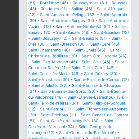
(81)
-
Rouffilhac (46)
-
Roussayrolles (81)
-
Rousses
(48)
-
Rustiques (11)
-
Saillac (46)
-
Saint-Affrique
(12)
-
Saint-Amans-de-Pellagal (82)
-
Saint-Ambroix
(30)
-
Saint-André-de-Buèges (34)
-
Saint-André-de-
Vézines (12)
-
Saint-Antonin-Noble-Val (82)
-
Saint-
Bauzély (30)
-
Saint-Bauzile (48)
-
Saint-Beaulize (12)
-
Saint-Beauzély (12)
-
Saint-Beauzile (81)
-
Saint-
Brès (30)
-
Saint-Bresson (30)
-
Saint-Céré (46)
-
Saint-Chamarand (46)
-
Saint-Chels (46)
-
Saint-
Christol-de-Rodières (30)
-
Saint-Cirq-Lapopie (46)
-
Saint-Cirq-Madelon (46)
-
Saint-Clair (46)
-
Saint-
Couat-du-Razès (11)
-
Saint-Denis-Catus (46)
-
Saint-Denis-lès-Martel (46)
-
Saint-Dézéry (30)
-
Sainte-Anastasie (30)
-
Sainte-Eulalie-de-Cernon (12)
-
Sainte-Juliette (82)
-
Saint-Étienne-de-Gourgas
(34)
-
Saint-Étienne-des-Sorts (30)
-
Saint-Étienne-
du-Valdonnez (48)
-
Saint-Étienne-Estréchoux (34)
-
Saint-Félix-de-l'Héras (34)
-
Saint-Félix-de-Sorgues
(12)
-
Saint-Ferriol (11)
-
Saint-Florent-sur-Auzonnet
(30)
-
Saint-Frichoux (11)
-
Saint-Genest-de-Contest
(81)
-
Saint-Geniès-de-Malgoirès (30)
-
Saint-
Geniès-de-Varensal (34)
-
Saint-Georges-de-
Luzençon (12)
-
Saint-Germain-du-Bel-Air (46)
-
Saint-Gervais-sur-Mare (34)
-
Saint-Gervasy (30)
-