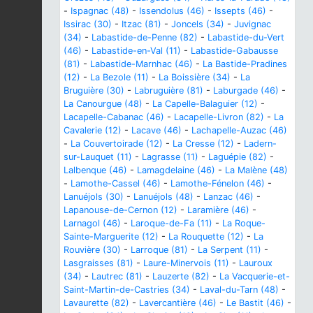
-
Ispagnac (48)
-
Issendolus (46)
-
Issepts (46)
-
Issirac (30)
-
Itzac (81)
-
Joncels (34)
-
Juvignac
(34)
-
Labastide-de-Penne (82)
-
Labastide-du-Vert
(46)
-
Labastide-en-Val (11)
-
Labastide-Gabausse
(81)
-
Labastide-Marnhac (46)
-
La Bastide-Pradines
(12)
-
La Bezole (11)
-
La Boissière (34)
-
La
Bruguière (30)
-
Labruguière (81)
-
Laburgade (46)
-
La Canourgue (48)
-
La Capelle-Balaguier (12)
-
Lacapelle-Cabanac (46)
-
Lacapelle-Livron (82)
-
La
Cavalerie (12)
-
Lacave (46)
-
Lachapelle-Auzac (46)
-
La Couvertoirade (12)
-
La Cresse (12)
-
Ladern-
sur-Lauquet (11)
-
Lagrasse (11)
-
Laguépie (82)
-
Lalbenque (46)
-
Lamagdelaine (46)
-
La Malène (48)
-
Lamothe-Cassel (46)
-
Lamothe-Fénelon (46)
-
Lanuéjols (30)
-
Lanuéjols (48)
-
Lanzac (46)
-
Lapanouse-de-Cernon (12)
-
Laramière (46)
-
Larnagol (46)
-
Laroque-de-Fa (11)
-
La Roque-
Sainte-Marguerite (12)
-
La Rouquette (12)
-
La
Rouvière (30)
-
Larroque (81)
-
La Serpent (11)
-
Lasgraisses (81)
-
Laure-Minervois (11)
-
Lauroux
(34)
-
Lautrec (81)
-
Lauzerte (82)
-
La Vacquerie-et-
Saint-Martin-de-Castries (34)
-
Laval-du-Tarn (48)
-
Lavaurette (82)
-
Lavercantière (46)
-
Le Bastit (46)
-