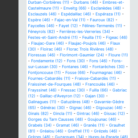
Durban-Corbières (11)
-
Durbans (46)
-
Embres-et-
Castelmaure (11)
-
Enveitg (66)
-
Esclanèdes (48)
-
Esclauzels (46)
-
Espédaillac (46)
-
Espéraza (11)
-
Espère (46)
-
Fajac-en-Val (11)
-
Fauroux (82)
-
Faycelles (46)
-
Fayet (12)
-
Félines-Termenès (11)
-
Féneyrols (82)
-
Ferrières-les-Verreries (34)
-
Festes-et-Saint-André (11)
-
Feuilla (11)
-
Figeac (46)
-
Flaujac-Gare (46)
-
Flaujac-Poujols (46)
-
Flaux
(30)
-
Floirac (46)
-
Florac Trois Rivières (48)
-
Floressas (46)
-
Florimont-Gaumier (24)
-
Floure (11)
-
Fondamente (12)
-
Fons (30)
-
Fons (46)
-
Fons-
sur-Lussan (30)
-
Fontanes (46)
-
Fontarèches (30)
-
Fontjoncouse (11)
-
Fosse (66)
-
Fourmagnac (46)
-
Fournes-Cabardès (11)
-
Fraisse-Cabardès (11)
-
Fraissinet-de-Fourques (48)
-
Francoulès (46)
-
Frayssinet (46)
-
Fressac (30)
-
Fuilla (66)
-
Gabriac
(12)
-
Gaillac-d'Aveyron (12)
-
Gajan (30)
-
Galinagues (11)
-
Gatuzières (48)
-
Gavarnie-Gèdre
(65)
-
Générac (30)
-
Gignac (46)
-
Gigouzac (46)
-
Ginals (82)
-
Gincla (11)
-
Gintrac (46)
-
Gissac (12)
-
Gorges du Tarn Causses (48)
-
Goujounac (46)
-
Grabels (34)
-
Gramat (46)
-
Granès (11)
-
Graulhet
(81)
-
Gréalou (46)
-
Greffeil (11)
-
Grézels (46)
-
Grèzes (48)
-
Guzargues (34)
-
Hures-la-Parade (48)