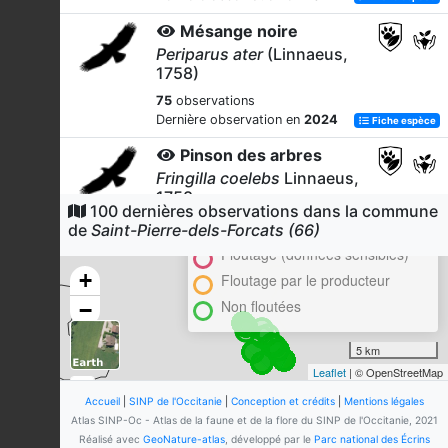
Mésange noire
Periparus ater
(Linnaeus,
1758)
75
observations
Dernière observation en
2024
Fiche espèce
Pinson des arbres
Fringilla coelebs
Linnaeus,
1758
Cluster
100 dernières observations dans la commune
62
observations
En attente de validation régionale
de
Saint-Pierre-dels-Forcats (66)
Dernière observation en
2024
Fiche espèce
Floutage (données sensibles)
+
Grive draine
Floutage par le producteur
Turdus viscivorus
Linnaeus,
Non floutées
−
1758
45
observations
5 km
Dernière observation en
2024
Fiche espèce
Leaflet
| © OpenStreetMap
Buse variable
Accueil
|
SINP de l'Occitanie
|
Conception et crédits
|
Mentions légales
Atlas SINP-Oc - Atlas de la faune et de la flore du SINP de l'Occitanie, 2021
Buteo buteo
(Linnaeus,
Réalisé avec
GeoNature-atlas
, développé par le
Parc national des Écrins
1758)