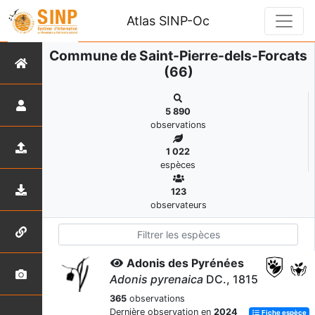
Atlas SINP-Oc
Commune de Saint-Pierre-dels-Forcats
(66)
5 890
observations
1 022
espèces
123
observateurs
Adonis des Pyrénées
Adonis pyrenaica
DC., 1815
365
observations
Dernière observation en
2024
Fiche espèce