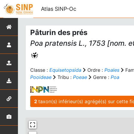
Atlas SINP-Oc
Pâturin des prés
Poa pratensis
L., 1753 [nom. et
Classe :
Equisetopsida
Ordre :
Poales
Fami
Pooideae
Tribu :
Poeae
Genre :
Poa
2
taxon(s) inférieur(