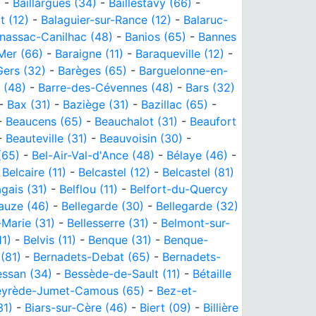
)
-
Baillargues (34)
-
Baillestavy (66)
-
t (12)
-
Balaguier-sur-Rance (12)
-
Balaruc-
nassac-Canilhac (48)
-
Banios (65)
-
Bannes
Mer (66)
-
Baraigne (11)
-
Baraqueville (12)
-
ers (32)
-
Barèges (65)
-
Barguelonne-en-
 (48)
-
Barre-des-Cévennes (48)
-
Bars (32)
-
Bax (31)
-
Baziège (31)
-
Bazillac (65)
-
-
Beaucens (65)
-
Beauchalot (31)
-
Beaufort
-
Beauteville (31)
-
Beauvoisin (30)
-
(65)
-
Bel-Air-Val-d'Ance (48)
-
Bélaye (46)
-
-
Belcaire (11)
-
Belcastel (12)
-
Belcastel (81)
gais (31)
-
Belflou (11)
-
Belfort-du-Quercy
auze (46)
-
Bellegarde (30)
-
Bellegarde (32)
-Marie (31)
-
Bellesserre (31)
-
Belmont-sur-
1)
-
Belvis (11)
-
Benque (31)
-
Benque-
(81)
-
Bernadets-Debat (65)
-
Bernadets-
essan (34)
-
Bessède-de-Sault (11)
-
Bétaille
eyrède-Jumet-Camous (65)
-
Bez-et-
31)
-
Biars-sur-Cère (46)
-
Biert (09)
-
Billière