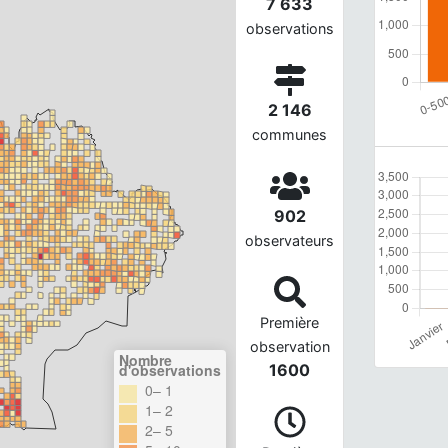
7 633
observations
2 146
communes
902
observateurs
Première
observation
Nombre
d'observations
1600
0– 1
1– 2
2– 5