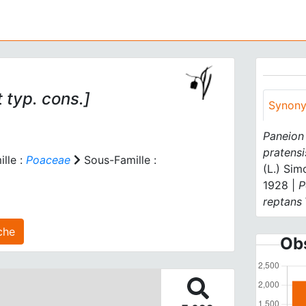
 typ. cons.]
Synon
Paneion
pratensi
lle :
Poaceae
Sous-Famille :
(L.) Sim
1928 |
P
reptans
s) agrégé(s) sur cette fiche
Obs