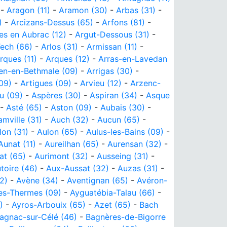
-
Aragon (11)
-
Aramon (30)
-
Arbas (31)
-
)
-
Arcizans-Dessus (65)
-
Arfons (81)
-
es en Aubrac (12)
-
Argut-Dessous (31)
-
Tech (66)
-
Arlos (31)
-
Armissan (11)
-
rques (11)
-
Arques (12)
-
Arras-en-Lavedan
ien-en-Bethmale (09)
-
Arrigas (30)
-
(09)
-
Artigues (09)
-
Arvieu (12)
-
Arzenc-
u (09)
-
Aspères (30)
-
Aspiran (34)
-
Asque
-
Asté (65)
-
Aston (09)
-
Aubais (30)
-
mville (31)
-
Auch (32)
-
Aucun (65)
-
lon (31)
-
Aulon (65)
-
Aulus-les-Bains (09)
-
Aunat (11)
-
Aureilhan (65)
-
Aurensan (32)
-
at (65)
-
Aurimont (32)
-
Ausseing (31)
-
toire (46)
-
Aux-Aussat (32)
-
Auzas (31)
-
12)
-
Avène (34)
-
Aventignan (65)
-
Avéron-
es-Thermes (09)
-
Ayguatébia-Talau (66)
-
)
-
Ayros-Arbouix (65)
-
Azet (65)
-
Bach
agnac-sur-Célé (46)
-
Bagnères-de-Bigorre