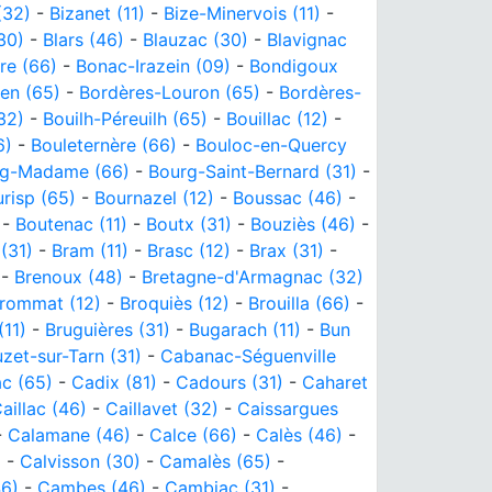
(32)
-
Bizanet (11)
-
Bize-Minervois (11)
-
30)
-
Blars (46)
-
Blauzac (30)
-
Blavignac
re (66)
-
Bonac-Irazein (09)
-
Bondigoux
en (65)
-
Bordères-Louron (65)
-
Bordères-
32)
-
Bouilh-Péreuilh (65)
-
Bouillac (12)
-
6)
-
Bouleternère (66)
-
Bouloc-en-Quercy
rg-Madame (66)
-
Bourg-Saint-Bernard (31)
-
risp (65)
-
Bournazel (12)
-
Boussac (46)
-
-
Boutenac (11)
-
Boutx (31)
-
Bouziès (46)
-
(31)
-
Bram (11)
-
Brasc (12)
-
Brax (31)
-
-
Brenoux (48)
-
Bretagne-d'Armagnac (32)
rommat (12)
-
Broquiès (12)
-
Brouilla (66)
-
(11)
-
Bruguières (31)
-
Bugarach (11)
-
Bun
zet-sur-Tarn (31)
-
Cabanac-Séguenville
c (65)
-
Cadix (81)
-
Cadours (31)
-
Caharet
aillac (46)
-
Caillavet (32)
-
Caissargues
-
Calamane (46)
-
Calce (66)
-
Calès (46)
-
)
-
Calvisson (30)
-
Camalès (65)
-
6)
-
Cambes (46)
-
Cambiac (31)
-