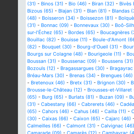
(31)
-
Binos (31)
-
Bio (46)
-
Biran (32)
-
Bivès 
Bizous (65)
-
Blajan (31)
-
Blan (81)
-
Blandas (
(48)
-
Boisseron (34)
-
Boissezon (81)
-
Bolquè
(31)
-
Bonnac (09)
-
Bonnevaux (30)
-
Boô-Silh
sur-l'Échez (65)
-
Bordes (65)
-
Boucagnères (
Bouillac (82)
-
Bouisse (11)
-
Boule-d'Amont (6
(82)
-
Bouquet (30)
-
Bourg-d'Oueil (31)
-
Bou
Bourgs sur Colagne (48)
-
Bourigeole (11)
-
Bou
Boussan (31)
-
Boussenac (09)
-
Boussens (31)
Bozouls (12)
-
Bragassargues (30)
-
Bragayrac 
Bréau-Mars (30)
-
Brenas (34)
-
Brengues (46)
-
Bretenoux (46)
-
Bretx (31)
-
Brignon (30)
-
B
Brousse-le-Château (12)
-
Brousses-et-Villaret 
(65)
-
Burg (65)
-
Burlats (81)
-
Buzan (09)
-
Bu
(31)
-
Cabestany (66)
-
Cabrerets (46)
-
Cadéa
(65)
-
Cahors (46)
-
Cahus (46)
-
Cailla (11)
-
C
(30)
-
Caixas (66)
-
Caixon (65)
-
Cajarc (46)
Calmeilles (66)
-
Calmont (31)
-
Calvignac (46
Camarade (09)
-
Camarès (12)
-
Cambayrac (4