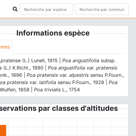
Informations espèce
ymes
 pratense
(L.) Lunell, 1915 |
Poa angustifolia
subsp.
s
(L.) K.Richt., 1890 |
Poa angustifolia
var.
pratensis
onk., 1896 |
Poa pratensis
var.
alpestris
sensu P.Fourn.,
oa pratensis
var.
latifolia
sensu P.Fourn., 1928 |
Poa
Wulfen, 1858 |
Poa trivialis
L., 1754
ervations par classes d'altitudes