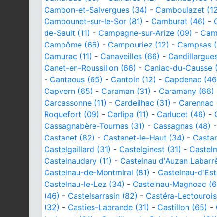
Cambon-et-Salvergues (34)
-
Camboulazet (12
Cambounet-sur-le-Sor (81)
-
Camburat (46)
-
de-Sault (11)
-
Campagne-sur-Arize (09)
-
Cam
Campôme (66)
-
Campouriez (12)
-
Campsas (
Camurac (11)
-
Canaveilles (66)
-
Candillargue
Canet-en-Roussillon (66)
-
Caniac-du-Causse 
-
Cantaous (65)
-
Cantoin (12)
-
Capdenac (46
Capvern (65)
-
Caraman (31)
-
Caramany (66)
Carcassonne (11)
-
Cardeilhac (31)
-
Carennac 
Roquefort (09)
-
Carlipa (11)
-
Carlucet (46)
-
Cassagnabère-Tournas (31)
-
Cassagnas (48)
Castanet (82)
-
Castanet-le-Haut (34)
-
Castan
Castelgaillard (31)
-
Castelginest (31)
-
Castel
Castelnaudary (11)
-
Castelnau d'Auzan Labarrè
Castelnau-de-Montmiral (81)
-
Castelnau-d'Est
Castelnau-le-Lez (34)
-
Castelnau-Magnoac (6
(46)
-
Castelsarrasin (82)
-
Castéra-Lectourois
(32)
-
Casties-Labrande (31)
-
Castillon (65)
-