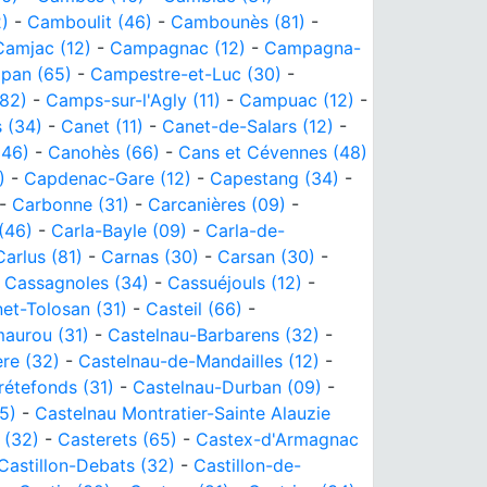
)
-
Camboulit (46)
-
Cambounès (81)
-
Camjac (12)
-
Campagnac (12)
-
Campagna-
pan (65)
-
Campestre-et-Luc (30)
-
82)
-
Camps-sur-l'Agly (11)
-
Campuac (12)
-
s (34)
-
Canet (11)
-
Canet-de-Salars (12)
-
(46)
-
Canohès (66)
-
Cans et Cévennes (48)
)
-
Capdenac-Gare (12)
-
Capestang (34)
-
-
Carbonne (31)
-
Carcanières (09)
-
(46)
-
Carla-Bayle (09)
-
Carla-de-
Carlus (81)
-
Carnas (30)
-
Carsan (30)
-
-
Cassagnoles (34)
-
Cassuéjouls (12)
-
et-Tolosan (31)
-
Casteil (66)
-
maurou (31)
-
Castelnau-Barbarens (32)
-
re (32)
-
Castelnau-de-Mandailles (12)
-
rétefonds (31)
-
Castelnau-Durban (09)
-
5)
-
Castelnau Montratier-Sainte Alauzie
 (32)
-
Casterets (65)
-
Castex-d'Armagnac
Castillon-Debats (32)
-
Castillon-de-