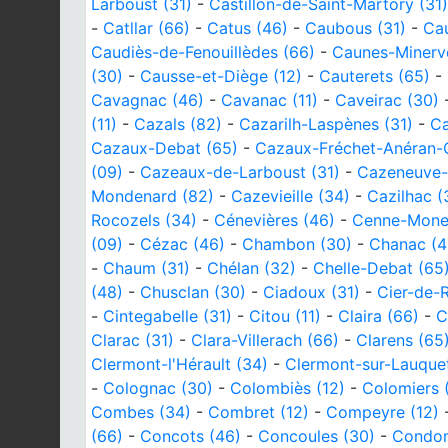
Larboust (31)
-
Castillon-de-Saint-Martory (31)
-
Catllar (66)
-
Catus (46)
-
Caubous (31)
-
Cau
Caudiès-de-Fenouillèdes (66)
-
Caunes-Minervo
(30)
-
Causse-et-Diège (12)
-
Cauterets (65)
-
Cavagnac (46)
-
Cavanac (11)
-
Caveirac (30)
(11)
-
Cazals (82)
-
Cazarilh-Laspènes (31)
-
Ca
Cazaux-Debat (65)
-
Cazaux-Fréchet-Anéran-
(09)
-
Cazeaux-de-Larboust (31)
-
Cazeneuve-
Mondenard (82)
-
Cazevieille (34)
-
Cazilhac (
Rocozels (34)
-
Cénevières (46)
-
Cenne-Mones
(09)
-
Cézac (46)
-
Chambon (30)
-
Chanac (4
-
Chaum (31)
-
Chélan (32)
-
Chelle-Debat (65
(48)
-
Chusclan (30)
-
Ciadoux (31)
-
Cier-de-R
-
Cintegabelle (31)
-
Citou (11)
-
Claira (66)
-
C
Clarac (31)
-
Clara-Villerach (66)
-
Clarens (65
Clermont-l'Hérault (34)
-
Clermont-sur-Lauquet
-
Colognac (30)
-
Colombiès (12)
-
Colomiers 
Combes (34)
-
Combret (12)
-
Compeyre (12)
(66)
-
Concots (46)
-
Concoules (30)
-
Condom