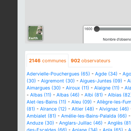
1600
Nombre d'observa
2146
communes
902
observateurs
Adervielle-Pouchergues (65)
-
Agde (34)
-
Ago
(30)
-
Aigremont (30)
-
Aigues-Juntes (09)
-
A
Aimargues (30)
-
Airoux (11)
-
Alaigne (11)
-
Ala
-
Albas (11)
-
Albas (46)
-
Albi (81)
-
Albias (82
Alet-les-Bains (11)
-
Aleu (09)
-
Allègre-les-Fu
(81)
-
Alrance (12)
-
Altier (48)
-
Alvignac (46)
Ambialet (81)
-
Amélie-les-Bains-Palalda (66)
Anduze (30)
-
Anglars-Juillac (46)
-
Anglès (81
des-Escaldes (66)
-
Aniane (34)
-
Anla (65)
-
A