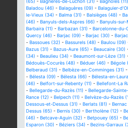
(65)
-
Bagnères-de-Luchon (31)
-
Bagnoles (11
Baladou (46)
-
Balaguères (09)
-
Balaguier-d'Ol
le-Vieux (34)
-
Balma (31)
-
Balsièges (48)
-
Ba
(46)
-
Banyuls-dels-Aspres (66)
-
Banyuls-sur-
Barbaira (11)
-
Barbazan (31)
-
Barcelonne-du-G
Quercy (46)
-
Barjac (09)
-
Barjac (30)
-
Barjac
-
Bassoues (32)
-
Bassurels (48)
-
Baulou (09)
Bazus (31)
-
Bazus-Aure (65)
-
Beaucaire (30)
(34)
-
Beaulieu (34)
-
Beaumont-sur-Lèze (31)
Bédouès-Cocurès (48)
-
Béduer (46)
-
Bégole 
Belberaud (31)
-
Belbèze-en-Comminges (31)
-
Bélesta (09)
-
Bélesta (66)
-
Bélesta-en-Laura
(46)
-
Belfort-sur-Rebenty (11)
-
Bellefont-La R
-
Bellegarde-du-Razès (11)
-
Bellegarde-Sainte
Rance (12)
-
Belpech (11)
-
Belvèze-du-Razès (1
Dessous-et-Dessus (31)
-
Berlats (81)
-
Bernac 
Dessus (65)
-
Bernis (30)
-
Bertholène (12)
-
B
(46)
-
Betcave-Aguin (32)
-
Betpouey (65)
-
B
Esparon (30)
-
Béziers (34)
-
Bezins-Garraux (