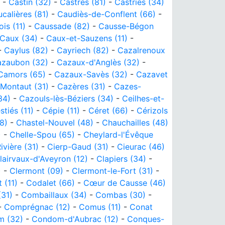
-
Castin (32)
-
Castres (81)
-
Castries (34)
calières (81)
-
Caudiès-de-Conflent (66)
-
is (11)
-
Caussade (82)
-
Causse-Bégon
Caux (34)
-
Caux-et-Sauzens (11)
-
-
Caylus (82)
-
Cayriech (82)
-
Cazalrenoux
zaubon (32)
-
Cazaux-d'Anglès (32)
-
Camors (65)
-
Cazaux-Savès (32)
-
Cazavet
Montaut (31)
-
Cazères (31)
-
Cazes-
34)
-
Cazouls-lès-Béziers (34)
-
Ceilhes-et-
tiés (11)
-
Cépie (11)
-
Céret (66)
-
Cérizols
8)
-
Chastel-Nouvel (48)
-
Chauchailles (48)
)
-
Chelle-Spou (65)
-
Cheylard-l'Évêque
ivière (31)
-
Cierp-Gaud (31)
-
Cieurac (46)
lairvaux-d'Aveyron (12)
-
Clapiers (34)
-
)
-
Clermont (09)
-
Clermont-le-Fort (31)
-
 (11)
-
Codalet (66)
-
Cœur de Causse (46)
(31)
-
Combaillaux (34)
-
Combas (30)
-
-
Comprégnac (12)
-
Comus (11)
-
Conat
 (32)
-
Condom-d'Aubrac (12)
-
Conques-