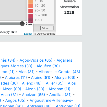
5– 10
Dernière
10– 20
observation
20– 50
2026
50– 100
100+
2026
50 km
tion(s): 7633
Leaflet
| © OpenStreetMap
nès (34)
-
Agos-Vidalos (65)
-
Aigaliers
igues-Mortes (30)
-
Aiguèze (30)
-
irac (11)
-
Alan (31)
-
Albaret-le-Comtal (48)
)
-
Albières (11)
-
Albine (81)
-
Alénya (66)
-
mades (30)
-
Allenc (48)
-
Allier (65)
-
Alos
-
Alzen (09)
-
Alzon (30)
-
Alzonne (11)
-
-
Anan (31)
-
Ancizan (65)
-
Andillac (81)
-
)
-
Angos (65)
-
Angoustrine-Villeneuve-
nsignan (66)
-
Antrenas (48)
-
Antugnac (11)