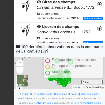
Cirse des champs
Cirsium arvense
(L.) Scop., 1772
13
observations
Dernière observation en
2014
Fiche espèce
Liseron des champs
Convolvulus arvensis
L., 1753
13
observations
Dernière observation en
2014
Fiche espèce
100 dernières observations dans la commune
Cluster
de
La Romieu (32)
Vesce hérissée
En attente de validation régionale
Ervilia hirsuta
(L.) Opiz, 1852
Floutage (données sensibles)
+
13
observations
Floutage par le producteur
Dernière observation en
2014
Fiche espèce
−
Non floutées
Coquelicot
Papaver rhoeas
L., 1753
5 km
Leaflet
| © OpenStreetMap
13
observations
Dernière observation en
2013
Fiche espèce
Accueil
|
SINP de l'Occitanie
|
Conception et crédits
|
Mentions légales
Atlas SINP-Oc - Atlas de la faune et de la flore du SINP de l'Occitanie, 2021
Anthémide puante
Réalisé avec
GeoNature-atlas
, développé par le
Parc national des Écrins