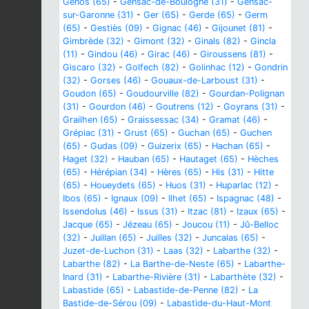
Génos (65)
-
Gensac-de-Boulogne (31)
-
Gensac-
sur-Garonne (31)
-
Ger (65)
-
Gerde (65)
-
Germ
(65)
-
Gestiès (09)
-
Gignac (46)
-
Gijounet (81)
-
Gimbrède (32)
-
Gimont (32)
-
Ginals (82)
-
Gincla
(11)
-
Gindou (46)
-
Girac (46)
-
Giroussens (81)
-
Giscaro (32)
-
Golfech (82)
-
Golinhac (12)
-
Gondrin
(32)
-
Gorses (46)
-
Gouaux-de-Larboust (31)
-
Goudon (65)
-
Goudourville (82)
-
Gourdan-Polignan
(31)
-
Gourdon (46)
-
Goutrens (12)
-
Goyrans (31)
-
Grailhen (65)
-
Graissessac (34)
-
Gramat (46)
-
Grépiac (31)
-
Grust (65)
-
Guchan (65)
-
Guchen
(65)
-
Gudas (09)
-
Guizerix (65)
-
Hachan (65)
-
Haget (32)
-
Hauban (65)
-
Hautaget (65)
-
Hèches
(65)
-
Hérépian (34)
-
Hères (65)
-
His (31)
-
Hitte
(65)
-
Houeydets (65)
-
Huos (31)
-
Huparlac (12)
-
Ibos (65)
-
Ignaux (09)
-
Ilhet (65)
-
Ispagnac (48)
-
Issendolus (46)
-
Issus (31)
-
Itzac (81)
-
Izaux (65)
-
Jacque (65)
-
Jézeau (65)
-
Joucou (11)
-
Jû-Belloc
(32)
-
Juillan (65)
-
Juilles (32)
-
Juncalas (65)
-
Juzet-de-Luchon (31)
-
Laas (32)
-
Labarthe (32)
-
Labarthe (82)
-
La Barthe-de-Neste (65)
-
Labarthe-
Inard (31)
-
Labarthe-Rivière (31)
-
Labarthète (32)
-
Labastide (65)
-
Labastide-de-Penne (82)
-
La
Bastide-de-Sérou (09)
-
Labastide-du-Haut-Mont