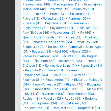
Prévenchères (48)
-
Prévinquières (12)
-
Prinsuéjols-
Malbouzon (48)
-
Privezac (12)
-
Proupiary (31)
-
Prudhomat (46)
-
Prunet (31)
-
Puilaurens (11)
-
Puivert (11)
-
Pujaudran (32)
-
Puntous (65)
-
Puycelsi (81)
-
Puydaniel (31)
-
Puydarrieux (65)
-
Puyjourdes (46)
-
Puylaurens (81)
-
Puylausic (32)
-
Puy-l'Évêque (46)
-
Puyvalador (66)
-
Py (66)
-
Quérigut (09)
-
Quillan (11)
-
Quins (12)
-
Quirbajou
(11)
-
Rabastens-de-Bigorre (65)
-
Rabat-les-Trois-
Seigneurs (09)
-
Railleu (66)
-
Ramonville-Saint-Agne
(31)
-
Rayssac (81)
-
Réal (66)
-
Réans (32)
-
Recoules-d'Aubrac (48)
-
Recurt (65)
-
Reilhaguet
(46)
-
Réjaumont (32)
-
Réjaumont (65)
-
Rennes-le-
Château (11)
-
Rennes-les-Bains (11)
-
Renneville (31)
-
Réquista (12)
-
Revel (31)
-
Reynès (66)
-
Reyrevignes (46)
-
Ricaud (65)
-
Rieucros (09)
-
Rieumes (31)
-
Rieupeyroux (12)
-
Rieux-de-Pelleport
(09)
-
Rieux-Volvestre (31)
-
Rignac (46)
-
Riguepeu
(32)
-
Rimont (09)
-
Riols (34)
-
Ris (65)
-
Riscle (32)
-
Rivel (11)
-
Rivèrenert (09)
-
Rocamadour (46)
-
Rocles (48)
-
Rodelle (12)
-
Rodès (66)
-
Rodome
(11)
-
Romiguières (34)
-
Roquebrune (32)
-
Roquecourbe (81)
-
Roquefère (11)
-
Roquefeuil (11)
-