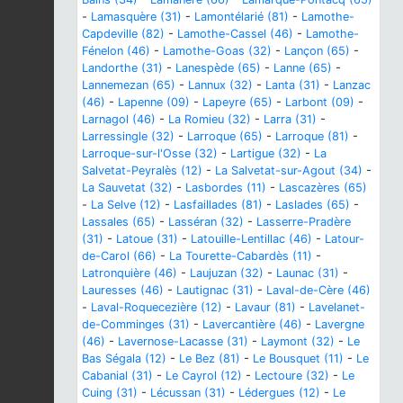
-
Lamasquère (31)
-
Lamontélarié (81)
-
Lamothe-
Capdeville (82)
-
Lamothe-Cassel (46)
-
Lamothe-
Fénelon (46)
-
Lamothe-Goas (32)
-
Lançon (65)
-
Landorthe (31)
-
Lanespède (65)
-
Lanne (65)
-
Lannemezan (65)
-
Lannux (32)
-
Lanta (31)
-
Lanzac
(46)
-
Lapenne (09)
-
Lapeyre (65)
-
Larbont (09)
-
Larnagol (46)
-
La Romieu (32)
-
Larra (31)
-
Larressingle (32)
-
Larroque (65)
-
Larroque (81)
-
Larroque-sur-l'Osse (32)
-
Lartigue (32)
-
La
Salvetat-Peyralès (12)
-
La Salvetat-sur-Agout (34)
-
La Sauvetat (32)
-
Lasbordes (11)
-
Lascazères (65)
-
La Selve (12)
-
Lasfaillades (81)
-
Laslades (65)
-
Lassales (65)
-
Lasséran (32)
-
Lasserre-Pradère
(31)
-
Latoue (31)
-
Latouille-Lentillac (46)
-
Latour-
de-Carol (66)
-
La Tourette-Cabardès (11)
-
Latronquière (46)
-
Laujuzan (32)
-
Launac (31)
-
Lauresses (46)
-
Lautignac (31)
-
Laval-de-Cère (46)
-
Laval-Roquecezière (12)
-
Lavaur (81)
-
Lavelanet-
de-Comminges (31)
-
Lavercantière (46)
-
Lavergne
(46)
-
Lavernose-Lacasse (31)
-
Laymont (32)
-
Le
Bas Ségala (12)
-
Le Bez (81)
-
Le Bousquet (11)
-
Le
Cabanial (31)
-
Le Cayrol (12)
-
Lectoure (32)
-
Le
Cuing (31)
-
Lécussan (31)
-
Lédergues (12)
-
Le