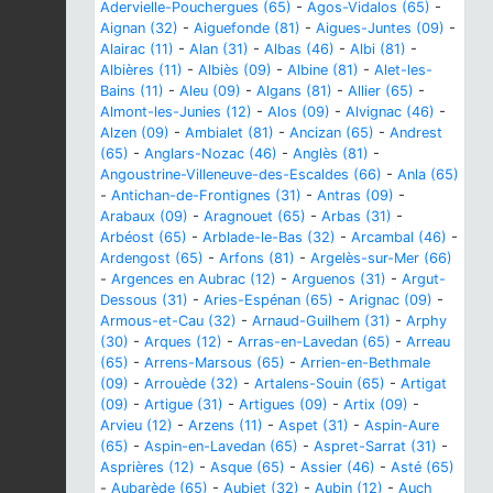
Adervielle-Pouchergues (65)
-
Agos-Vidalos (65)
-
Aignan (32)
-
Aiguefonde (81)
-
Aigues-Juntes (09)
-
Alairac (11)
-
Alan (31)
-
Albas (46)
-
Albi (81)
-
Albières (11)
-
Albiès (09)
-
Albine (81)
-
Alet-les-
Bains (11)
-
Aleu (09)
-
Algans (81)
-
Allier (65)
-
Almont-les-Junies (12)
-
Alos (09)
-
Alvignac (46)
-
Alzen (09)
-
Ambialet (81)
-
Ancizan (65)
-
Andrest
(65)
-
Anglars-Nozac (46)
-
Anglès (81)
-
Angoustrine-Villeneuve-des-Escaldes (66)
-
Anla (65)
-
Antichan-de-Frontignes (31)
-
Antras (09)
-
Arabaux (09)
-
Aragnouet (65)
-
Arbas (31)
-
Arbéost (65)
-
Arblade-le-Bas (32)
-
Arcambal (46)
-
Ardengost (65)
-
Arfons (81)
-
Argelès-sur-Mer (66)
-
Argences en Aubrac (12)
-
Arguenos (31)
-
Argut-
Dessous (31)
-
Aries-Espénan (65)
-
Arignac (09)
-
Armous-et-Cau (32)
-
Arnaud-Guilhem (31)
-
Arphy
(30)
-
Arques (12)
-
Arras-en-Lavedan (65)
-
Arreau
(65)
-
Arrens-Marsous (65)
-
Arrien-en-Bethmale
(09)
-
Arrouède (32)
-
Artalens-Souin (65)
-
Artigat
(09)
-
Artigue (31)
-
Artigues (09)
-
Artix (09)
-
Arvieu (12)
-
Arzens (11)
-
Aspet (31)
-
Aspin-Aure
(65)
-
Aspin-en-Lavedan (65)
-
Aspret-Sarrat (31)
-
Asprières (12)
-
Asque (65)
-
Assier (46)
-
Asté (65)
-
Aubarède (65)
-
Aubiet (32)
-
Aubin (12)
-
Auch