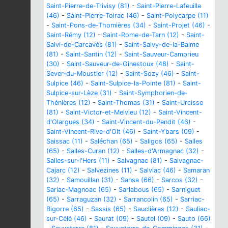
Saint-Pierre-de-Trivisy (81)
-
Saint-Pierre-Lafeuille
(46)
-
Saint-Pierre-Toirac (46)
-
Saint-Polycarpe (11)
-
Saint-Pons-de-Thomières (34)
-
Saint-Projet (46)
-
Saint-Rémy (12)
-
Saint-Rome-de-Tarn (12)
-
Saint-
Salvi-de-Carcavès (81)
-
Saint-Salvy-de-la-Balme
(81)
-
Saint-Santin (12)
-
Saint-Sauveur-Camprieu
(30)
-
Saint-Sauveur-de-Ginestoux (48)
-
Saint-
Sever-du-Moustier (12)
-
Saint-Sozy (46)
-
Saint-
Sulpice (46)
-
Saint-Sulpice-la-Pointe (81)
-
Saint-
Sulpice-sur-Lèze (31)
-
Saint-Symphorien-de-
Thénières (12)
-
Saint-Thomas (31)
-
Saint-Urcisse
(81)
-
Saint-Victor-et-Melvieu (12)
-
Saint-Vincent-
d'Olargues (34)
-
Saint-Vincent-du-Pendit (46)
-
Saint-Vincent-Rive-d'Olt (46)
-
Saint-Ybars (09)
-
Saissac (11)
-
Saléchan (65)
-
Saligos (65)
-
Salles
(65)
-
Salles-Curan (12)
-
Salles-d'Armagnac (32)
-
Salles-sur-l'Hers (11)
-
Salvagnac (81)
-
Salvagnac-
Cajarc (12)
-
Salvezines (11)
-
Salviac (46)
-
Samaran
(32)
-
Samouillan (31)
-
Sansa (66)
-
Sarcos (32)
-
Sariac-Magnoac (65)
-
Sarlabous (65)
-
Sarniguet
(65)
-
Sarraguzan (32)
-
Sarrancolin (65)
-
Sarriac-
Bigorre (65)
-
Sassis (65)
-
Sauclières (12)
-
Sauliac-
sur-Célé (46)
-
Saurat (09)
-
Sautel (09)
-
Sauto (66)