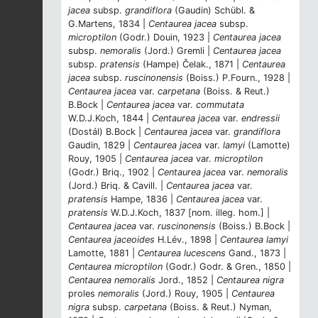
jacea
subsp.
grandiflora
(Gaudin) Schübl. &
G.Martens, 1834 |
Centaurea jacea
subsp.
microptilon
(Godr.) Douin, 1923 |
Centaurea jacea
subsp.
nemoralis
(Jord.) Gremli |
Centaurea jacea
subsp.
pratensis
(Hampe) Čelak., 1871 |
Centaurea
jacea
subsp.
ruscinonensis
(Boiss.) P.Fourn., 1928 |
Centaurea jacea
var.
carpetana
(Boiss. & Reut.)
B.Bock |
Centaurea jacea
var.
commutata
W.D.J.Koch, 1844 |
Centaurea jacea
var.
endressii
(Dostál) B.Bock |
Centaurea jacea
var.
grandiflora
Gaudin, 1829 |
Centaurea jacea
var.
lamyi
(Lamotte)
Rouy, 1905 |
Centaurea jacea
var.
microptilon
(Godr.) Briq., 1902 |
Centaurea jacea
var.
nemoralis
(Jord.) Briq. & Cavill. |
Centaurea jacea
var.
pratensis
Hampe, 1836 |
Centaurea jacea
var.
pratensis
W.D.J.Koch, 1837 [nom. illeg. hom.] |
Centaurea jacea
var.
ruscinonensis
(Boiss.) B.Bock |
Centaurea jaceoides
H.Lév., 1898 |
Centaurea lamyi
Lamotte, 1881 |
Centaurea lucescens
Gand., 1873 |
Centaurea microptilon
(Godr.) Godr. & Gren., 1850 |
Centaurea nemoralis
Jord., 1852 |
Centaurea nigra
proles
nemoralis
(Jord.) Rouy, 1905 |
Centaurea
nigra
subsp.
carpetana
(Boiss. & Reut.) Nyman,