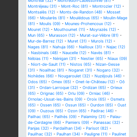
Montréal (32)
-
Montredon-Labessonnié (81)
-
Montréjeau (31)
-
Mont-Roc (81)
-
Montrozier (12)
-
Montsalès (12)
-
Monts-de-Randon (48)
-
Mosset
(66)
-
Moularès (81)
-
Moulédous (65)
-
Moulin-Mage
(81)
-
Moulis (09)
-
Mounes-Prohencoux (12)
-
Mouret (12)
-
Mouthoumet (11)
-
Moyrazès (12)
-
Mun (65)
-
Murasson (12)
-
Murat-sur-Vèbre (81)
-
Mur-de-Barrez (12)
-
Muret (31)
-
Murols (12)
-
Nages (81)
-
Nahuja (66)
-
Nailloux (31)
-
Najac (12)
-
Nasbinals (48)
-
Naucelle (12)
-
Navès (81)
-
Nébias (11)
-
Nénigan (31)
-
Nestier (65)
-
Niaux (09)
-
Niort-de-Sault (11)
-
Nistos (65)
-
Nizan-Gesse
(31)
-
Noailhac (81)
-
Nogaret (31)
-
Nogaro (32)
-
Nohèdes (66)
-
Nougaroulet (32)
-
Nuzéjouls (46)
-
Odos (65)
-
Omex (65)
-
Onet-le-Château (12)
-
Oô
(31)
-
Ordan-Larroque (32)
-
Ordizan (65)
-
Orieux
(65)
-
Orignac (65)
-
Orlu (09)
-
Orniac (46)
-
Ornolac-Ussat-les-Bains (09)
-
Oroix (65)
-
Osmets
(65)
-
Ossen (65)
-
Ossun (65)
-
Ourdon (65)
-
Oust
(09)
-
Ouzous (65)
-
Ozon (65)
-
Padirac (46)
-
Pailhac (65)
-
Pailhès (09)
-
Palaminy (31)
-
Palau-
de-Cerdagne (66)
-
Pamiers (09)
-
Panassac (32)
-
Panjas (32)
-
Pardailhan (34)
-
Parisot (82)
-
Pauilhac (32)
-
Paulhan (34)
-
Pauligne (11)
-
Paulinet