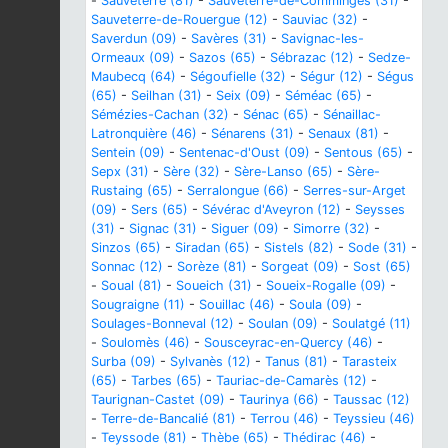
-
Sauveterre (81)
-
Sauveterre-de-Comminges (31)
-
Sauveterre-de-Rouergue (12)
-
Sauviac (32)
-
Saverdun (09)
-
Savères (31)
-
Savignac-les-
Ormeaux (09)
-
Sazos (65)
-
Sébrazac (12)
-
Sedze-
Maubecq (64)
-
Ségoufielle (32)
-
Ségur (12)
-
Ségus
(65)
-
Seilhan (31)
-
Seix (09)
-
Séméac (65)
-
Sémézies-Cachan (32)
-
Sénac (65)
-
Sénaillac-
Latronquière (46)
-
Sénarens (31)
-
Senaux (81)
-
Sentein (09)
-
Sentenac-d'Oust (09)
-
Sentous (65)
-
Sepx (31)
-
Sère (32)
-
Sère-Lanso (65)
-
Sère-
Rustaing (65)
-
Serralongue (66)
-
Serres-sur-Arget
(09)
-
Sers (65)
-
Sévérac d'Aveyron (12)
-
Seysses
(31)
-
Signac (31)
-
Siguer (09)
-
Simorre (32)
-
Sinzos (65)
-
Siradan (65)
-
Sistels (82)
-
Sode (31)
-
Sonnac (12)
-
Sorèze (81)
-
Sorgeat (09)
-
Sost (65)
-
Soual (81)
-
Soueich (31)
-
Soueix-Rogalle (09)
-
Sougraigne (11)
-
Souillac (46)
-
Soula (09)
-
Soulages-Bonneval (12)
-
Soulan (09)
-
Soulatgé (11)
-
Soulomès (46)
-
Sousceyrac-en-Quercy (46)
-
Surba (09)
-
Sylvanès (12)
-
Tanus (81)
-
Tarasteix
(65)
-
Tarbes (65)
-
Tauriac-de-Camarès (12)
-
Taurignan-Castet (09)
-
Taurinya (66)
-
Taussac (12)
-
Terre-de-Bancalié (81)
-
Terrou (46)
-
Teyssieu (46)
-
Teyssode (81)
-
Thèbe (65)
-
Thédirac (46)
-