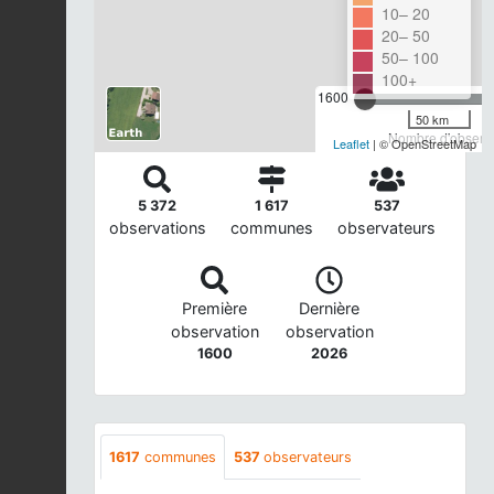
10– 20
20– 50
50– 100
100+
1600
50 km
Nombre d'observa
Leaflet
| © OpenStreetMap
5 372
1 617
537
observations
communes
observateurs
Première
Dernière
observation
observation
1600
2026
1617
communes
537
observateurs