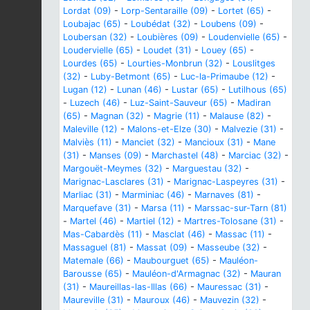
Lordat (09)
-
Lorp-Sentaraille (09)
-
Lortet (65)
-
Loubajac (65)
-
Loubédat (32)
-
Loubens (09)
-
Loubersan (32)
-
Loubières (09)
-
Loudenvielle (65)
-
Loudervielle (65)
-
Loudet (31)
-
Louey (65)
-
Lourdes (65)
-
Lourties-Monbrun (32)
-
Louslitges
(32)
-
Luby-Betmont (65)
-
Luc-la-Primaube (12)
-
Lugan (12)
-
Lunan (46)
-
Lustar (65)
-
Lutilhous (65)
-
Luzech (46)
-
Luz-Saint-Sauveur (65)
-
Madiran
(65)
-
Magnan (32)
-
Magrie (11)
-
Malause (82)
-
Maleville (12)
-
Malons-et-Elze (30)
-
Malvezie (31)
-
Malviès (11)
-
Manciet (32)
-
Mancioux (31)
-
Mane
(31)
-
Manses (09)
-
Marchastel (48)
-
Marciac (32)
-
Margouët-Meymes (32)
-
Marguestau (32)
-
Marignac-Lasclares (31)
-
Marignac-Laspeyres (31)
-
Marliac (31)
-
Marminiac (46)
-
Marnaves (81)
-
Marquefave (31)
-
Marsa (11)
-
Marssac-sur-Tarn (81)
-
Martel (46)
-
Martiel (12)
-
Martres-Tolosane (31)
-
Mas-Cabardès (11)
-
Masclat (46)
-
Massac (11)
-
Massaguel (81)
-
Massat (09)
-
Masseube (32)
-
Matemale (66)
-
Maubourguet (65)
-
Mauléon-
Barousse (65)
-
Mauléon-d'Armagnac (32)
-
Mauran
(31)
-
Maureillas-las-Illas (66)
-
Mauressac (31)
-
Maureville (31)
-
Mauroux (46)
-
Mauvezin (32)
-