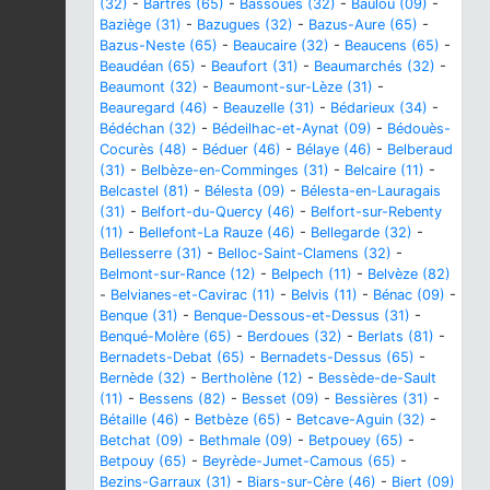
(32)
-
Bartrès (65)
-
Bassoues (32)
-
Baulou (09)
-
Baziège (31)
-
Bazugues (32)
-
Bazus-Aure (65)
-
Bazus-Neste (65)
-
Beaucaire (32)
-
Beaucens (65)
-
Beaudéan (65)
-
Beaufort (31)
-
Beaumarchés (32)
-
Beaumont (32)
-
Beaumont-sur-Lèze (31)
-
Beauregard (46)
-
Beauzelle (31)
-
Bédarieux (34)
-
Bédéchan (32)
-
Bédeilhac-et-Aynat (09)
-
Bédouès-
Cocurès (48)
-
Béduer (46)
-
Bélaye (46)
-
Belberaud
(31)
-
Belbèze-en-Comminges (31)
-
Belcaire (11)
-
Belcastel (81)
-
Bélesta (09)
-
Bélesta-en-Lauragais
(31)
-
Belfort-du-Quercy (46)
-
Belfort-sur-Rebenty
(11)
-
Bellefont-La Rauze (46)
-
Bellegarde (32)
-
Bellesserre (31)
-
Belloc-Saint-Clamens (32)
-
Belmont-sur-Rance (12)
-
Belpech (11)
-
Belvèze (82)
-
Belvianes-et-Cavirac (11)
-
Belvis (11)
-
Bénac (09)
-
Benque (31)
-
Benque-Dessous-et-Dessus (31)
-
Benqué-Molère (65)
-
Berdoues (32)
-
Berlats (81)
-
Bernadets-Debat (65)
-
Bernadets-Dessus (65)
-
Bernède (32)
-
Bertholène (12)
-
Bessède-de-Sault
(11)
-
Bessens (82)
-
Besset (09)
-
Bessières (31)
-
Bétaille (46)
-
Betbèze (65)
-
Betcave-Aguin (32)
-
Betchat (09)
-
Bethmale (09)
-
Betpouey (65)
-
Betpouy (65)
-
Beyrède-Jumet-Camous (65)
-
Bezins-Garraux (31)
-
Biars-sur-Cère (46)
-
Biert (09)