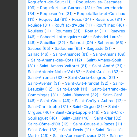
Roquefort-de-Sault (11)
-
Roquefort-les-Cascades
(09)
-
Roquefort-sur-Garonne (31)
-
Roqueredonde
(34)
-
Roquesérière (31)
-
Roquetaillade-et-Conilhac
(11)
-
Roquevidal (81)
-
Rosis (34)
-
Rouairoux (81)
-
Rouède (31)
-
Rouffiac-d'Aude (11)
-
Rouffilhac (46)
-
Roullens (11)
-
Roumens (31)
-
Routier (11)
-
Rueyres
(46)
-
Sabadel-Latronquière (46)
-
Sabadel-Lauzès
(46)
-
Sabaillan (32)
-
Sabarat (09)
-
Sabarros (65)
-
Sacoué (65)
-
Sadournin (65)
-
Saiguède (31)
-
Saillac (46)
-
Saint-Amancet (81)
-
Saint-Amans (09)
-
Saint-Amans-des-Cots (12)
-
Saint-Amans-Soult
(81)
-
Saint-Amans-Valtoret (81)
-
Saint-André (31)
-
Saint-Antonin-Noble-Val (82)
-
Saint-Arailles (32)
-
Saint-Arroman (32)
-
Saint-Aunix-Lengros (32)
-
Saint-Aventin (31)
-
Saint-Avit-Frandat (32)
-
Saint-
Beauzély (12)
-
Saint-Benoît (11)
-
Saint-Bertrand-de-
Comminges (31)
-
Saint-Blancard (32)
-
Saint-Céré
(46)
-
Saint-Chels (46)
-
Saint-Chély-d'Aubrac (12)
-
Saint-Christophe (81)
-
Saint-Cirgue (81)
-
Saint-
Cirgues (46)
-
Saint-Cirq-Lapopie (46)
-
Saint-Cirq-
Souillaguet (46)
-
Saint-Clair (46)
-
Saint-Clar (32)
-
Saint-Côme-d'Olt (12)
-
Saint-Couat-du-Razès (11)
-
Saint-Cricq (32)
-
Saint-Denis (11)
-
Saint-Denis-lès-
Martel (46)
-
Sainte-Aurence-Cazaux (32)
-
Sainte-