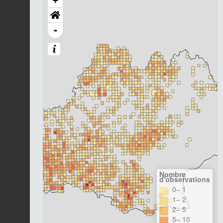
+
-
Nombre
d'observations
0– 1
1– 2
2– 5
5– 10