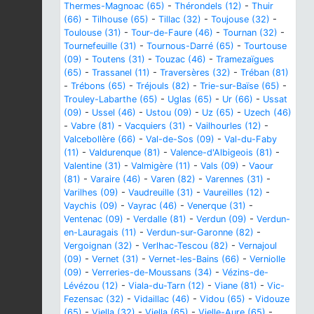
Thermes-Magnoac (65)
-
Thérondels (12)
-
Thuir
(66)
-
Tilhouse (65)
-
Tillac (32)
-
Toujouse (32)
-
Toulouse (31)
-
Tour-de-Faure (46)
-
Tournan (32)
-
Tournefeuille (31)
-
Tournous-Darré (65)
-
Tourtouse
(09)
-
Toutens (31)
-
Touzac (46)
-
Tramezaïgues
(65)
-
Trassanel (11)
-
Traversères (32)
-
Tréban (81)
-
Trébons (65)
-
Tréjouls (82)
-
Trie-sur-Baïse (65)
-
Trouley-Labarthe (65)
-
Uglas (65)
-
Ur (66)
-
Ussat
(09)
-
Ussel (46)
-
Ustou (09)
-
Uz (65)
-
Uzech (46)
-
Vabre (81)
-
Vacquiers (31)
-
Vailhourles (12)
-
Valcebollère (66)
-
Val-de-Sos (09)
-
Val-du-Faby
(11)
-
Valdurenque (81)
-
Valence-d'Albigeois (81)
-
Valentine (31)
-
Valmigère (11)
-
Vals (09)
-
Vaour
(81)
-
Varaire (46)
-
Varen (82)
-
Varennes (31)
-
Varilhes (09)
-
Vaudreuille (31)
-
Vaureilles (12)
-
Vaychis (09)
-
Vayrac (46)
-
Venerque (31)
-
Ventenac (09)
-
Verdalle (81)
-
Verdun (09)
-
Verdun-
en-Lauragais (11)
-
Verdun-sur-Garonne (82)
-
Vergoignan (32)
-
Verlhac-Tescou (82)
-
Vernajoul
(09)
-
Vernet (31)
-
Vernet-les-Bains (66)
-
Verniolle
(09)
-
Verreries-de-Moussans (34)
-
Vézins-de-
Lévézou (12)
-
Viala-du-Tarn (12)
-
Viane (81)
-
Vic-
Fezensac (32)
-
Vidaillac (46)
-
Vidou (65)
-
Vidouze
(65)
-
Viella (32)
-
Viella (65)
-
Vielle-Aure (65)
-