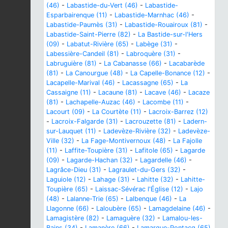
(46)
-
Labastide-du-Vert (46)
-
Labastide-
Esparbairenque (11)
-
Labastide-Marnhac (46)
-
Labastide-Paumès (31)
-
Labastide-Rouairoux (81)
-
Labastide-Saint-Pierre (82)
-
La Bastide-sur-l'Hers
(09)
-
Labatut-Rivière (65)
-
Labège (31)
-
Labessière-Candeil (81)
-
Labroquère (31)
-
Labruguière (81)
-
La Cabanasse (66)
-
Lacabarède
(81)
-
La Canourgue (48)
-
La Capelle-Bonance (12)
-
Lacapelle-Marival (46)
-
Lacassagne (65)
-
La
Cassaigne (11)
-
Lacaune (81)
-
Lacave (46)
-
Lacaze
(81)
-
Lachapelle-Auzac (46)
-
Lacombe (11)
-
Lacourt (09)
-
La Courtète (11)
-
Lacroix-Barrez (12)
-
Lacroix-Falgarde (31)
-
Lacrouzette (81)
-
Ladern-
sur-Lauquet (11)
-
Ladevèze-Rivière (32)
-
Ladevèze-
Ville (32)
-
La Fage-Montivernoux (48)
-
La Fajolle
(11)
-
Laffite-Toupière (31)
-
Lafitole (65)
-
Lagarde
(09)
-
Lagarde-Hachan (32)
-
Lagardelle (46)
-
Lagrâce-Dieu (31)
-
Lagraulet-du-Gers (32)
-
Laguiole (12)
-
Lahage (31)
-
Lahitte (32)
-
Lahitte-
Toupière (65)
-
Laissac-Sévérac l'Église (12)
-
Lajo
(48)
-
Lalanne-Trie (65)
-
Lalbenque (46)
-
La
Llagonne (66)
-
Laloubère (65)
-
Lamagdelaine (46)
-
Lamagistère (82)
-
Lamaguère (32)
-
Lamalou-les-
Bains (34)
-
Lamanère (66)
-
Lamarque-Pontacq (65)