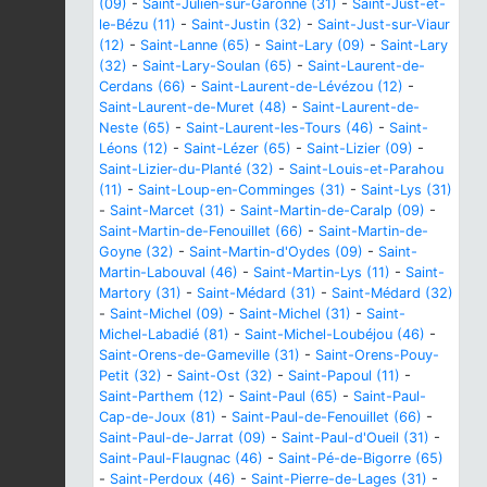
(09)
-
Saint-Julien-sur-Garonne (31)
-
Saint-Just-et-
le-Bézu (11)
-
Saint-Justin (32)
-
Saint-Just-sur-Viaur
(12)
-
Saint-Lanne (65)
-
Saint-Lary (09)
-
Saint-Lary
(32)
-
Saint-Lary-Soulan (65)
-
Saint-Laurent-de-
Cerdans (66)
-
Saint-Laurent-de-Lévézou (12)
-
Saint-Laurent-de-Muret (48)
-
Saint-Laurent-de-
Neste (65)
-
Saint-Laurent-les-Tours (46)
-
Saint-
Léons (12)
-
Saint-Lézer (65)
-
Saint-Lizier (09)
-
Saint-Lizier-du-Planté (32)
-
Saint-Louis-et-Parahou
(11)
-
Saint-Loup-en-Comminges (31)
-
Saint-Lys (31)
-
Saint-Marcet (31)
-
Saint-Martin-de-Caralp (09)
-
Saint-Martin-de-Fenouillet (66)
-
Saint-Martin-de-
Goyne (32)
-
Saint-Martin-d'Oydes (09)
-
Saint-
Martin-Labouval (46)
-
Saint-Martin-Lys (11)
-
Saint-
Martory (31)
-
Saint-Médard (31)
-
Saint-Médard (32)
-
Saint-Michel (09)
-
Saint-Michel (31)
-
Saint-
Michel-Labadié (81)
-
Saint-Michel-Loubéjou (46)
-
Saint-Orens-de-Gameville (31)
-
Saint-Orens-Pouy-
Petit (32)
-
Saint-Ost (32)
-
Saint-Papoul (11)
-
Saint-Parthem (12)
-
Saint-Paul (65)
-
Saint-Paul-
Cap-de-Joux (81)
-
Saint-Paul-de-Fenouillet (66)
-
Saint-Paul-de-Jarrat (09)
-
Saint-Paul-d'Oueil (31)
-
Saint-Paul-Flaugnac (46)
-
Saint-Pé-de-Bigorre (65)
-
Saint-Perdoux (46)
-
Saint-Pierre-de-Lages (31)
-