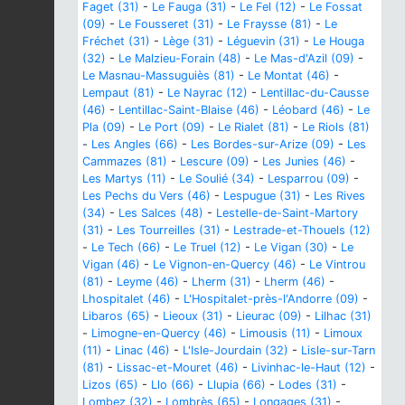
Faget (31)
-
Le Fauga (31)
-
Le Fel (12)
-
Le Fossat
(09)
-
Le Fousseret (31)
-
Le Fraysse (81)
-
Le
Fréchet (31)
-
Lège (31)
-
Léguevin (31)
-
Le Houga
(32)
-
Le Malzieu-Forain (48)
-
Le Mas-d'Azil (09)
-
Le Masnau-Massuguiès (81)
-
Le Montat (46)
-
Lempaut (81)
-
Le Nayrac (12)
-
Lentillac-du-Causse
(46)
-
Lentillac-Saint-Blaise (46)
-
Léobard (46)
-
Le
Pla (09)
-
Le Port (09)
-
Le Rialet (81)
-
Le Riols (81)
-
Les Angles (66)
-
Les Bordes-sur-Arize (09)
-
Les
Cammazes (81)
-
Lescure (09)
-
Les Junies (46)
-
Les Martys (11)
-
Le Soulié (34)
-
Lesparrou (09)
-
Les Pechs du Vers (46)
-
Lespugue (31)
-
Les Rives
(34)
-
Les Salces (48)
-
Lestelle-de-Saint-Martory
(31)
-
Les Tourreilles (31)
-
Lestrade-et-Thouels (12)
-
Le Tech (66)
-
Le Truel (12)
-
Le Vigan (30)
-
Le
Vigan (46)
-
Le Vignon-en-Quercy (46)
-
Le Vintrou
(81)
-
Leyme (46)
-
Lherm (31)
-
Lherm (46)
-
Lhospitalet (46)
-
L'Hospitalet-près-l'Andorre (09)
-
Libaros (65)
-
Lieoux (31)
-
Lieurac (09)
-
Lilhac (31)
-
Limogne-en-Quercy (46)
-
Limousis (11)
-
Limoux
(11)
-
Linac (46)
-
L'Isle-Jourdain (32)
-
Lisle-sur-Tarn
(81)
-
Lissac-et-Mouret (46)
-
Livinhac-le-Haut (12)
-
Lizos (65)
-
Llo (66)
-
Llupia (66)
-
Lodes (31)
-
Lombez (32)
-
Lombrès (65)
-
Longages (31)
-