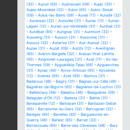
(32)
-
Aucun (65)
-
Audressein (09)
-
Aujac (30)
-
Aujan-Mournède (32)
-
Aulon (65)
-
Aulos-Sinsat
(09)
-
Aulus-les-Bains (09)
-
Aunat (11)
-
Auradé (32)
-
Aurensan (32)
-
Aureville (31)
-
Auriac (11)
-
Auriac-
Lagast (12)
-
Auriac-sur-Vendinelle (31)
-
Auribail (31)
-
Auriébat (65)
-
Aurignac (31)
-
Aurimont (32)
-
Ausseing (31)
-
Ausson (31)
-
Aussonne (31)
-
Aussos (32)
-
Auterive (31)
-
Aux-Aussat (32)
-
Auzas (31)
-
Auzat (09)
-
Auzits (12)
-
Aventignan
(65)
-
Avéron-Bergelle (32)
-
Avezac-Prat-Lahitte
(65)
-
Avignonet-Lauragais (31)
-
Axat (11)
-
Ax-les-
Thermes (09)
-
Ayguatébia-Talau (66)
-
Ayguesvives
(31)
-
Aynac (46)
-
Ayros-Arbouix (65)
-
Ayssènes
(12)
-
Azereix (65)
-
Azet (65)
-
Bachos (31)
-
Badaroux (48)
-
Bagiry (31)
-
Bagnac-sur-Célé (46)
-
Bagnères-de-Bigorre (65)
-
Bagnères-de-Luchon (31)
-
Baillestavy (66)
-
Baladou (46)
-
Balaguères (09)
-
Balaguier-d'Olt (12)
-
Balesta (31)
-
Balma (31)
-
Baraqueville (12)
-
Barbazan (31)
-
Barbazan-Debat
(65)
-
Barcelonne-du-Gers (32)
-
Barcugnan (32)
-
Barèges (65)
-
Bareilles (65)
-
Barguelonne-en-
Quercy (46)
-
Barlest (65)
-
Barran (32)
-
Barrancoueu (65)
-
Barre-des-Cévennes (48)
-
Bars