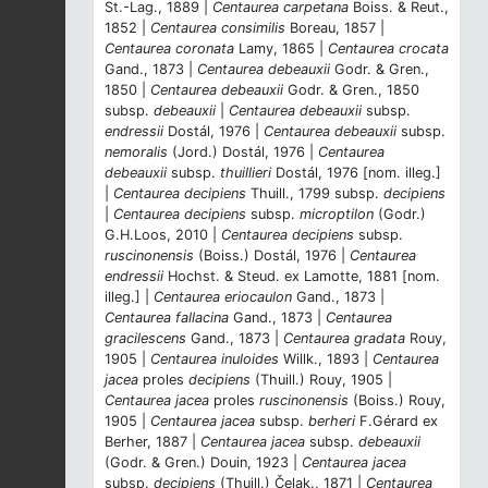
St.-Lag., 1889 |
Centaurea carpetana
Boiss. & Reut.,
1852 |
Centaurea consimilis
Boreau, 1857 |
Centaurea coronata
Lamy, 1865 |
Centaurea crocata
Gand., 1873 |
Centaurea debeauxii
Godr. & Gren.,
1850 |
Centaurea debeauxii
Godr. & Gren., 1850
subsp.
debeauxii
|
Centaurea debeauxii
subsp.
endressii
Dostál, 1976 |
Centaurea debeauxii
subsp.
nemoralis
(Jord.) Dostál, 1976 |
Centaurea
debeauxii
subsp.
thuillieri
Dostál, 1976 [nom. illeg.]
|
Centaurea decipiens
Thuill., 1799 subsp.
decipiens
|
Centaurea decipiens
subsp.
microptilon
(Godr.)
G.H.Loos, 2010 |
Centaurea decipiens
subsp.
ruscinonensis
(Boiss.) Dostál, 1976 |
Centaurea
endressii
Hochst. & Steud. ex Lamotte, 1881 [nom.
illeg.] |
Centaurea eriocaulon
Gand., 1873 |
Centaurea fallacina
Gand., 1873 |
Centaurea
gracilescens
Gand., 1873 |
Centaurea gradata
Rouy,
1905 |
Centaurea inuloides
Willk., 1893 |
Centaurea
jacea
proles
decipiens
(Thuill.) Rouy, 1905 |
Centaurea jacea
proles
ruscinonensis
(Boiss.) Rouy,
1905 |
Centaurea jacea
subsp.
berheri
F.Gérard ex
Berher, 1887 |
Centaurea jacea
subsp.
debeauxii
(Godr. & Gren.) Douin, 1923 |
Centaurea jacea
subsp.
decipiens
(Thuill.) Čelak., 1871 |
Centaurea