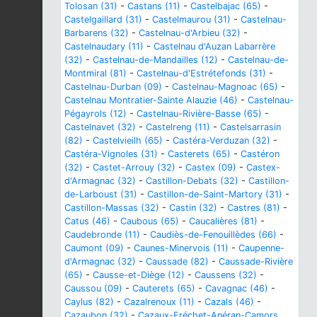
Tolosan (31)
-
Castans (11)
-
Castelbajac (65)
-
Castelgaillard (31)
-
Castelmaurou (31)
-
Castelnau-
Barbarens (32)
-
Castelnau-d'Arbieu (32)
-
Castelnaudary (11)
-
Castelnau d'Auzan Labarrère
(32)
-
Castelnau-de-Mandailles (12)
-
Castelnau-de-
Montmiral (81)
-
Castelnau-d'Estrétefonds (31)
-
Castelnau-Durban (09)
-
Castelnau-Magnoac (65)
-
Castelnau Montratier-Sainte Alauzie (46)
-
Castelnau-
Pégayrols (12)
-
Castelnau-Rivière-Basse (65)
-
Castelnavet (32)
-
Castelreng (11)
-
Castelsarrasin
(82)
-
Castelvieilh (65)
-
Castéra-Verduzan (32)
-
Castéra-Vignoles (31)
-
Casterets (65)
-
Castéron
(32)
-
Castet-Arrouy (32)
-
Castex (09)
-
Castex-
d'Armagnac (32)
-
Castillon-Debats (32)
-
Castillon-
de-Larboust (31)
-
Castillon-de-Saint-Martory (31)
-
Castillon-Massas (32)
-
Castin (32)
-
Castres (81)
-
Catus (46)
-
Caubous (65)
-
Caucalières (81)
-
Caudebronde (11)
-
Caudiès-de-Fenouillèdes (66)
-
Caumont (09)
-
Caunes-Minervois (11)
-
Caupenne-
d'Armagnac (32)
-
Caussade (82)
-
Caussade-Rivière
(65)
-
Causse-et-Diège (12)
-
Caussens (32)
-
Caussou (09)
-
Cauterets (65)
-
Cavagnac (46)
-
Caylus (82)
-
Cazalrenoux (11)
-
Cazals (46)
-
Cazaubon (32)
-
Cazaux-Fréchet-Anéran-Camors