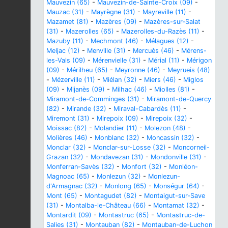
Mauvezin (65)
-
Mauvezin-de-Sainte-Croix (09)
-
Mauzac (31)
-
Mayrègne (31)
-
Mayreville (11)
-
Mazamet (81)
-
Mazères (09)
-
Mazères-sur-Salat
(31)
-
Mazerolles (65)
-
Mazerolles-du-Razès (11)
-
Mazuby (11)
-
Mechmont (46)
-
Mélagues (12)
-
Meljac (12)
-
Menville (31)
-
Mercuès (46)
-
Mérens-
les-Vals (09)
-
Mérenvielle (31)
-
Mérial (11)
-
Mérigon
(09)
-
Mérilheu (65)
-
Meyronne (46)
-
Meyrueis (48)
-
Mézerville (11)
-
Miélan (32)
-
Miers (46)
-
Miglos
(09)
-
Mijanès (09)
-
Milhac (46)
-
Miolles (81)
-
Miramont-de-Comminges (31)
-
Miramont-de-Quercy
(82)
-
Mirande (32)
-
Miraval-Cabardès (11)
-
Miremont (31)
-
Mirepoix (09)
-
Mirepoix (32)
-
Moissac (82)
-
Molandier (11)
-
Molezon (48)
-
Molières (46)
-
Monblanc (32)
-
Moncassin (32)
-
Monclar (32)
-
Monclar-sur-Losse (32)
-
Moncorneil-
Grazan (32)
-
Mondavezan (31)
-
Mondonville (31)
-
Monferran-Savès (32)
-
Monfort (32)
-
Monléon-
Magnoac (65)
-
Monlezun (32)
-
Monlezun-
d'Armagnac (32)
-
Monlong (65)
-
Monségur (64)
-
Mont (65)
-
Montagudet (82)
-
Montaigut-sur-Save
(31)
-
Montalba-le-Château (66)
-
Montamat (32)
-
Montardit (09)
-
Montastruc (65)
-
Montastruc-de-
Salies (31)
-
Montauban (82)
-
Montauban-de-Luchon