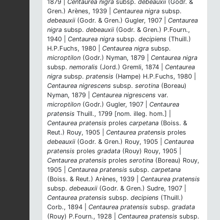
1879 |
Centaurea nigra
subsp.
debeauxii
(Godr. &
Gren.) Arènes, 1939 |
Centaurea nigra
subsp.
debeauxii
(Godr. & Gren.) Gugler, 1907 |
Centaurea
nigra
subsp.
debeauxii
(Godr. & Gren.) P.Fourn.,
1940 |
Centaurea nigra
subsp.
decipiens
(Thuill.)
H.P.Fuchs, 1980 |
Centaurea nigra
subsp.
microptilon
(Godr.) Nyman, 1879 |
Centaurea nigra
subsp.
nemoralis
(Jord.) Gremli, 1874 |
Centaurea
nigra
subsp.
pratensis
(Hampe) H.P.Fuchs, 1980 |
Centaurea nigrescens
subsp.
serotina
(Boreau)
Nyman, 1879 |
Centaurea nigrescens
var.
microptilon
(Godr.) Gugler, 1907 |
Centaurea
pratensis
Thuill., 1799 [nom. illeg. hom.] |
Centaurea pratensis
proles
carpetana
(Boiss. &
Reut.) Rouy, 1905 |
Centaurea pratensis
proles
debeauxii
(Godr. & Gren.) Rouy, 1905 |
Centaurea
pratensis
proles
gradata
(Rouy) Rouy, 1905 |
Centaurea pratensis
proles
serotina
(Boreau) Rouy,
1905 |
Centaurea pratensis
subsp.
carpetana
(Boiss. & Reut.) Arènes, 1939 |
Centaurea pratensis
subsp.
debeauxii
(Godr. & Gren.) Sudre, 1907 |
Centaurea pratensis
subsp.
decipiens
(Thuill.)
Corb., 1894 |
Centaurea pratensis
subsp.
gradata
(Rouy) P.Fourn., 1928 |
Centaurea pratensis
subsp.