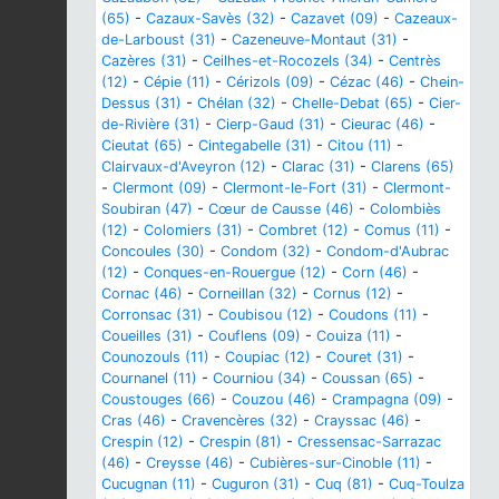
(65)
-
Cazaux-Savès (32)
-
Cazavet (09)
-
Cazeaux-
de-Larboust (31)
-
Cazeneuve-Montaut (31)
-
Cazères (31)
-
Ceilhes-et-Rocozels (34)
-
Centrès
(12)
-
Cépie (11)
-
Cérizols (09)
-
Cézac (46)
-
Chein-
Dessus (31)
-
Chélan (32)
-
Chelle-Debat (65)
-
Cier-
de-Rivière (31)
-
Cierp-Gaud (31)
-
Cieurac (46)
-
Cieutat (65)
-
Cintegabelle (31)
-
Citou (11)
-
Clairvaux-d'Aveyron (12)
-
Clarac (31)
-
Clarens (65)
-
Clermont (09)
-
Clermont-le-Fort (31)
-
Clermont-
Soubiran (47)
-
Cœur de Causse (46)
-
Colombiès
(12)
-
Colomiers (31)
-
Combret (12)
-
Comus (11)
-
Concoules (30)
-
Condom (32)
-
Condom-d'Aubrac
(12)
-
Conques-en-Rouergue (12)
-
Corn (46)
-
Cornac (46)
-
Corneillan (32)
-
Cornus (12)
-
Corronsac (31)
-
Coubisou (12)
-
Coudons (11)
-
Coueilles (31)
-
Couflens (09)
-
Couiza (11)
-
Counozouls (11)
-
Coupiac (12)
-
Couret (31)
-
Cournanel (11)
-
Courniou (34)
-
Coussan (65)
-
Coustouges (66)
-
Couzou (46)
-
Crampagna (09)
-
Cras (46)
-
Cravencères (32)
-
Crayssac (46)
-
Crespin (12)
-
Crespin (81)
-
Cressensac-Sarrazac
(46)
-
Creysse (46)
-
Cubières-sur-Cinoble (11)
-
Cucugnan (11)
-
Cuguron (31)
-
Cuq (81)
-
Cuq-Toulza