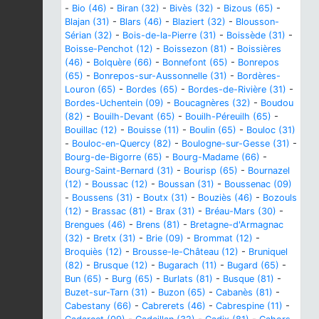
-
Bio (46)
-
Biran (32)
-
Bivès (32)
-
Bizous (65)
-
Blajan (31)
-
Blars (46)
-
Blaziert (32)
-
Blousson-
Sérian (32)
-
Bois-de-la-Pierre (31)
-
Boissède (31)
-
Boisse-Penchot (12)
-
Boissezon (81)
-
Boissières
(46)
-
Bolquère (66)
-
Bonnefont (65)
-
Bonrepos
(65)
-
Bonrepos-sur-Aussonnelle (31)
-
Bordères-
Louron (65)
-
Bordes (65)
-
Bordes-de-Rivière (31)
-
Bordes-Uchentein (09)
-
Boucagnères (32)
-
Boudou
(82)
-
Bouilh-Devant (65)
-
Bouilh-Péreuilh (65)
-
Bouillac (12)
-
Bouisse (11)
-
Boulin (65)
-
Bouloc (31)
-
Bouloc-en-Quercy (82)
-
Boulogne-sur-Gesse (31)
-
Bourg-de-Bigorre (65)
-
Bourg-Madame (66)
-
Bourg-Saint-Bernard (31)
-
Bourisp (65)
-
Bournazel
(12)
-
Boussac (12)
-
Boussan (31)
-
Boussenac (09)
-
Boussens (31)
-
Boutx (31)
-
Bouziès (46)
-
Bozouls
(12)
-
Brassac (81)
-
Brax (31)
-
Bréau-Mars (30)
-
Brengues (46)
-
Brens (81)
-
Bretagne-d'Armagnac
(32)
-
Bretx (31)
-
Brie (09)
-
Brommat (12)
-
Broquiès (12)
-
Brousse-le-Château (12)
-
Bruniquel
(82)
-
Brusque (12)
-
Bugarach (11)
-
Bugard (65)
-
Bun (65)
-
Burg (65)
-
Burlats (81)
-
Busque (81)
-
Buzet-sur-Tarn (31)
-
Buzon (65)
-
Cabanès (81)
-
Cabestany (66)
-
Cabrerets (46)
-
Cabrespine (11)
-