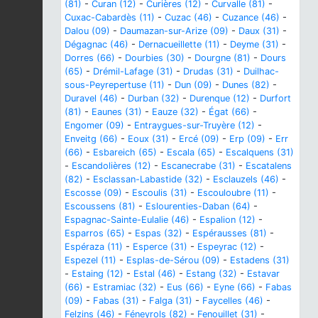
(81)
-
Curan (12)
-
Curières (12)
-
Curvalle (81)
-
Cuxac-Cabardès (11)
-
Cuzac (46)
-
Cuzance (46)
-
Dalou (09)
-
Daumazan-sur-Arize (09)
-
Daux (31)
-
Dégagnac (46)
-
Dernacueillette (11)
-
Deyme (31)
-
Dorres (66)
-
Dourbies (30)
-
Dourgne (81)
-
Dours
(65)
-
Drémil-Lafage (31)
-
Drudas (31)
-
Duilhac-
sous-Peyrepertuse (11)
-
Dun (09)
-
Dunes (82)
-
Duravel (46)
-
Durban (32)
-
Durenque (12)
-
Durfort
(81)
-
Eaunes (31)
-
Eauze (32)
-
Égat (66)
-
Engomer (09)
-
Entraygues-sur-Truyère (12)
-
Enveitg (66)
-
Eoux (31)
-
Ercé (09)
-
Erp (09)
-
Err
(66)
-
Esbareich (65)
-
Escala (65)
-
Escalquens (31)
-
Escandolières (12)
-
Escanecrabe (31)
-
Escatalens
(82)
-
Esclassan-Labastide (32)
-
Esclauzels (46)
-
Escosse (09)
-
Escoulis (31)
-
Escouloubre (11)
-
Escoussens (81)
-
Eslourenties-Daban (64)
-
Espagnac-Sainte-Eulalie (46)
-
Espalion (12)
-
Esparros (65)
-
Espas (32)
-
Espérausses (81)
-
Espéraza (11)
-
Esperce (31)
-
Espeyrac (12)
-
Espezel (11)
-
Esplas-de-Sérou (09)
-
Estadens (31)
-
Estaing (12)
-
Estal (46)
-
Estang (32)
-
Estavar
(66)
-
Estramiac (32)
-
Eus (66)
-
Eyne (66)
-
Fabas
(09)
-
Fabas (31)
-
Falga (31)
-
Faycelles (46)
-
Felzins (46)
-
Féneyrols (82)
-
Fenouillet (31)
-