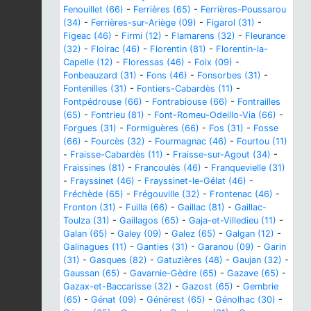
Fenouillet (66)
-
Ferrières (65)
-
Ferrières-Poussarou
(34)
-
Ferrières-sur-Ariège (09)
-
Figarol (31)
-
Figeac (46)
-
Firmi (12)
-
Flamarens (32)
-
Fleurance
(32)
-
Floirac (46)
-
Florentin (81)
-
Florentin-la-
Capelle (12)
-
Floressas (46)
-
Foix (09)
-
Fonbeauzard (31)
-
Fons (46)
-
Fonsorbes (31)
-
Fontenilles (31)
-
Fontiers-Cabardès (11)
-
Fontpédrouse (66)
-
Fontrabiouse (66)
-
Fontrailles
(65)
-
Fontrieu (81)
-
Font-Romeu-Odeillo-Via (66)
-
Forgues (31)
-
Formiguères (66)
-
Fos (31)
-
Fosse
(66)
-
Fourcès (32)
-
Fourmagnac (46)
-
Fourtou (11)
-
Fraisse-Cabardès (11)
-
Fraisse-sur-Agout (34)
-
Fraissines (81)
-
Francoulès (46)
-
Franquevielle (31)
-
Frayssinet (46)
-
Frayssinet-le-Gélat (46)
-
Fréchède (65)
-
Frégouville (32)
-
Frontenac (46)
-
Fronton (31)
-
Fuilla (66)
-
Gaillac (81)
-
Gaillac-
Toulza (31)
-
Gaillagos (65)
-
Gaja-et-Villedieu (11)
-
Galan (65)
-
Galey (09)
-
Galez (65)
-
Galgan (12)
-
Galinagues (11)
-
Ganties (31)
-
Garanou (09)
-
Garin
(31)
-
Gasques (82)
-
Gatuzières (48)
-
Gaujan (32)
-
Gaussan (65)
-
Gavarnie-Gèdre (65)
-
Gazave (65)
-
Gazax-et-Baccarisse (32)
-
Gazost (65)
-
Gembrie
(65)
-
Génat (09)
-
Générest (65)
-
Génolhac (30)
-