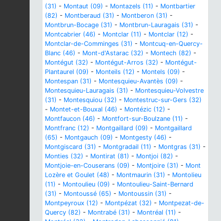
(31)
-
Montaut (09)
-
Montazels (11)
-
Montbartier
(82)
-
Montberaud (31)
-
Montberon (31)
-
Montbrun-Bocage (31)
-
Montbrun-Lauragais (31)
-
Montcabrier (46)
-
Montclar (11)
-
Montclar (12)
-
Montclar-de-Comminges (31)
-
Montcuq-en-Quercy-
Blanc (46)
-
Mont-d'Astarac (32)
-
Montech (82)
-
Montégut (32)
-
Montégut-Arros (32)
-
Montégut-
Plantaurel (09)
-
Monteils (12)
-
Montels (09)
-
Montespan (31)
-
Montesquieu-Avantès (09)
-
Montesquieu-Lauragais (31)
-
Montesquieu-Volvestre
(31)
-
Montesquiou (32)
-
Montestruc-sur-Gers (32)
-
Montet-et-Bouxal (46)
-
Montézic (12)
-
Montfaucon (46)
-
Montfort-sur-Boulzane (11)
-
Montfranc (12)
-
Montgaillard (09)
-
Montgaillard
(65)
-
Montgauch (09)
-
Montgesty (46)
-
Montgiscard (31)
-
Montgradail (11)
-
Montgras (31)
-
Monties (32)
-
Montirat (81)
-
Montjoi (82)
-
Montjoie-en-Couserans (09)
-
Montjoire (31)
-
Mont
Lozère et Goulet (48)
-
Montmaurin (31)
-
Montolieu
(11)
-
Montoulieu (09)
-
Montoulieu-Saint-Bernard
(31)
-
Montoussé (65)
-
Montoussin (31)
-
Montpeyroux (12)
-
Montpézat (32)
-
Montpezat-de-
Quercy (82)
-
Montrabé (31)
-
Montréal (11)
-