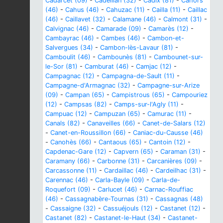
Cadarcet (09)
-
Cadeillan (32)
-
Cadix (81)
-
Cahors
(46)
-
Cahus (46)
-
Cahuzac (11)
-
Cailla (11)
-
Caillac
(46)
-
Caillavet (32)
-
Calamane (46)
-
Calmont (31)
-
Calvignac (46)
-
Camarade (09)
-
Camarès (12)
-
Cambayrac (46)
-
Cambes (46)
-
Cambon-et-
Salvergues (34)
-
Cambon-lès-Lavaur (81)
-
Camboulit (46)
-
Cambounès (81)
-
Cambounet-sur-
le-Sor (81)
-
Camburat (46)
-
Camjac (12)
-
Campagnac (12)
-
Campagna-de-Sault (11)
-
Campagne-d'Armagnac (32)
-
Campagne-sur-Arize
(09)
-
Campan (65)
-
Campistrous (65)
-
Campouriez
(12)
-
Campsas (82)
-
Camps-sur-l'Agly (11)
-
Campuac (12)
-
Campuzan (65)
-
Camurac (11)
-
Canals (82)
-
Canaveilles (66)
-
Canet-de-Salars (12)
-
Canet-en-Roussillon (66)
-
Caniac-du-Causse (46)
-
Canohès (66)
-
Cantaous (65)
-
Cantoin (12)
-
Capdenac-Gare (12)
-
Capvern (65)
-
Caraman (31)
-
Caramany (66)
-
Carbonne (31)
-
Carcanières (09)
-
Carcassonne (11)
-
Cardaillac (46)
-
Cardeilhac (31)
-
Carennac (46)
-
Carla-Bayle (09)
-
Carla-de-
Roquefort (09)
-
Carlucet (46)
-
Carnac-Rouffiac
(46)
-
Cassagnabère-Tournas (31)
-
Cassagnas (48)
-
Cassaigne (32)
-
Cassuéjouls (12)
-
Castanet (12)
-
Castanet (82)
-
Castanet-le-Haut (34)
-
Castanet-