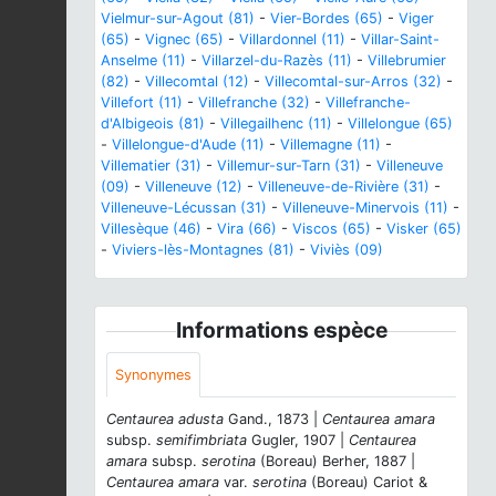
Vielmur-sur-Agout (81)
-
Vier-Bordes (65)
-
Viger
(65)
-
Vignec (65)
-
Villardonnel (11)
-
Villar-Saint-
Anselme (11)
-
Villarzel-du-Razès (11)
-
Villebrumier
(82)
-
Villecomtal (12)
-
Villecomtal-sur-Arros (32)
-
Villefort (11)
-
Villefranche (32)
-
Villefranche-
d'Albigeois (81)
-
Villegailhenc (11)
-
Villelongue (65)
-
Villelongue-d'Aude (11)
-
Villemagne (11)
-
Villematier (31)
-
Villemur-sur-Tarn (31)
-
Villeneuve
(09)
-
Villeneuve (12)
-
Villeneuve-de-Rivière (31)
-
Villeneuve-Lécussan (31)
-
Villeneuve-Minervois (11)
-
Villesèque (46)
-
Vira (66)
-
Viscos (65)
-
Visker (65)
-
Viviers-lès-Montagnes (81)
-
Viviès (09)
Informations espèce
Synonymes
Centaurea adusta
Gand., 1873 |
Centaurea amara
subsp.
semifimbriata
Gugler, 1907 |
Centaurea
amara
subsp.
serotina
(Boreau) Berher, 1887 |
Centaurea amara
var.
serotina
(Boreau) Cariot &