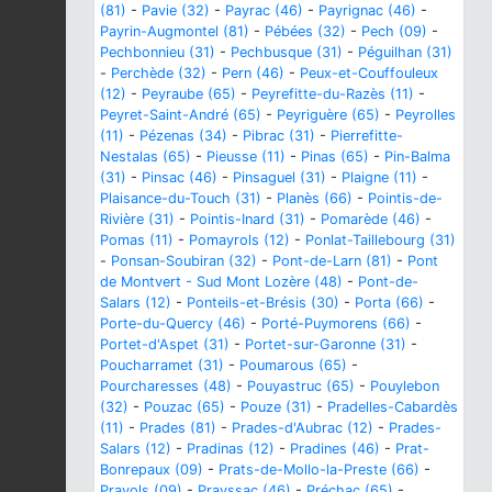
(81)
-
Pavie (32)
-
Payrac (46)
-
Payrignac (46)
-
Payrin-Augmontel (81)
-
Pébées (32)
-
Pech (09)
-
Pechbonnieu (31)
-
Pechbusque (31)
-
Péguilhan (31)
-
Perchède (32)
-
Pern (46)
-
Peux-et-Couffouleux
(12)
-
Peyraube (65)
-
Peyrefitte-du-Razès (11)
-
Peyret-Saint-André (65)
-
Peyriguère (65)
-
Peyrolles
(11)
-
Pézenas (34)
-
Pibrac (31)
-
Pierrefitte-
Nestalas (65)
-
Pieusse (11)
-
Pinas (65)
-
Pin-Balma
(31)
-
Pinsac (46)
-
Pinsaguel (31)
-
Plaigne (11)
-
Plaisance-du-Touch (31)
-
Planès (66)
-
Pointis-de-
Rivière (31)
-
Pointis-Inard (31)
-
Pomarède (46)
-
Pomas (11)
-
Pomayrols (12)
-
Ponlat-Taillebourg (31)
-
Ponsan-Soubiran (32)
-
Pont-de-Larn (81)
-
Pont
de Montvert - Sud Mont Lozère (48)
-
Pont-de-
Salars (12)
-
Ponteils-et-Brésis (30)
-
Porta (66)
-
Porte-du-Quercy (46)
-
Porté-Puymorens (66)
-
Portet-d'Aspet (31)
-
Portet-sur-Garonne (31)
-
Poucharramet (31)
-
Poumarous (65)
-
Pourcharesses (48)
-
Pouyastruc (65)
-
Pouylebon
(32)
-
Pouzac (65)
-
Pouze (31)
-
Pradelles-Cabardès
(11)
-
Prades (81)
-
Prades-d'Aubrac (12)
-
Prades-
Salars (12)
-
Pradinas (12)
-
Pradines (46)
-
Prat-
Bonrepaux (09)
-
Prats-de-Mollo-la-Preste (66)
-
Prayols (09)
-
Prayssac (46)
-
Préchac (65)
-