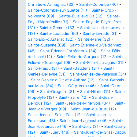
Christie-d'Armagnac (32)
-
Sainte-Colombe (46)
-
Sainte-Colombe-sur-Guette (11)
-
Sainte-Croix-
Volvestre (09)
-
Sainte-Eulalie-d'Olt (12)
-
Sainte-
Foy-d'Aigrefeuille (31)
-
Sainte-Foy-de-Peyrolières
(31)
-
Sainte-Gemme (32)
-
Sainte-Juliette-sur-Viaur
(12)
-
Sainte-Léocadie (66)
-
Sainte-Livrade (31)
-
Saint-Élix-d'Astarac (32)
-
Sainte-Marie (32)
-
Sainte-Suzanne (09)
-
Saint-Étienne-du-Valdonnez
(48)
-
Saint-Étienne-Estréchoux (34)
-
Saint-Félix-
de-Lunel (12)
-
Saint-Félix-de-Sorgues (12)
-
Saint-
Félix-de-Tournegat (09)
-
Saint-Félix-Lauragais (31)
-
Saint-Frajou (31)
-
Saint-Gaudens (31)
-
Saint-
Geniès-Bellevue (31)
-
Saint-Geniès-de-Varensal (34)
-
Saint Geniez d'Olt et d'Aubrac (12)
-
Saint-Gervais-
sur-Mare (34)
-
Saint Géry-Vers (46)
-
Saint-Girons
(09)
-
Saint-Grégoire (81)
-
Saint-Hilaire (11)
-
Saint-
Hippolyte (12)
-
Saint-Izaire (12)
-
Saint-Jean-
Delnous (12)
-
Saint-Jean-de-Minervois (34)
-
Saint-
Jean-de-Verges (09)
-
Saint-Jean-du-Bruel (12)
-
Saint-Jean-et-Saint-Paul (12)
-
Saint-Jean-la-
Fouillouse (48)
-
Saint-Jean-Lagineste (46)
-
Saint-
Jean-Lespinasse (46)
-
Saint-Jory (31)
-
Saint-Juéry
(12)
-
Saint-Juéry (48)
-
Saint-Julien-de-Gras-Capou