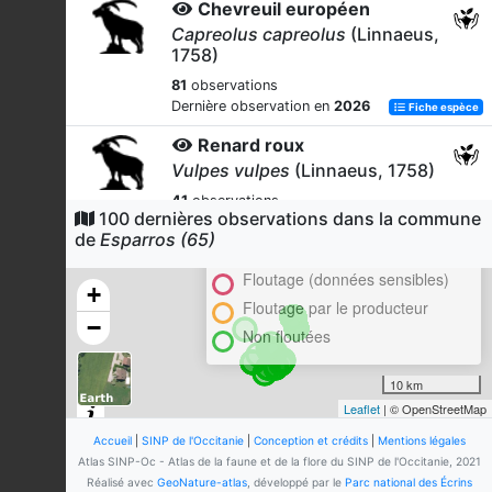
Chevreuil européen
Capreolus capreolus
(Linnaeus,
1758)
81
observations
Dernière observation en
2026
Fiche espèce
Renard roux
Vulpes vulpes
(Linnaeus, 1758)
41
observations
100 dernières observations dans la commune
Cluster
Dernière observation en
2025
Fiche espèce
de
Esparros (65)
En attente de validation régionale
Vautour fauve
Floutage (données sensibles)
Gyps fulvus
(Hablizl, 1783)
+
Floutage par le producteur
18
observations
−
Non floutées
Dernière observation en
2024
Fiche espèce
Buse variable
10 km
Buteo buteo
(Linnaeus,
Leaflet
| © OpenStreetMap
1758)
Accueil
|
SINP de l'Occitanie
|
Conception et crédits
|
Mentions légales
16
observations
Atlas SINP-Oc - Atlas de la faune et de la flore du SINP de l'Occitanie, 2021
Dernière observation en
2024
Fiche espèce
Réalisé avec
GeoNature-atlas
, développé par le
Parc national des Écrins