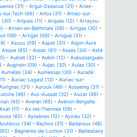
uenos (31)
-
Argut-Dessous (31)
-
Aries-
s-sur-Tech (66)
-
Arlos (31)
-
Arnac-sur-
 (30)
-
Arques (11)
-
Arques (12)
-
Arrayou-
5)
-
Arrien-en-Bethmale (09)
-
Arrigas (30)
-
out (09)
-
Artigat (09)
-
Artigue (31)
-
48)
-
Ascou (09)
-
Aspet (31)
-
Aspin-Aure
-
Asque (65)
-
Assac (81)
-
Assas (34)
-
Asté
5)
-
Aubiet (32)
-
Aubin (12)
-
Aubussargues
)
-
Augirein (09)
-
Aujac (30)
-
Aulas (30)
-
-
Aumelas (34)
-
Aumessas (30)
-
Auradé
11)
-
Auriac-Lagast (12)
-
Auriac-sur-
Aurignac (31)
-
Auroux (48)
-
Ausseing (31)
-
utoire (46)
-
Aux-Aussat (32)
-
Auzat (09)
-
gnan (65)
-
Averan (65)
-
Avéron-Bergelle
Axat (11)
-
Ax-les-Thermes (09)
-
bouix (65)
-
Ayssènes (12)
-
Ayzieu (32)
-
ouldoux (34)
-
Bachos (31)
-
Badaroux (48)
(65)
-
Bagnères-de-Luchon (31)
-
Baillestavy