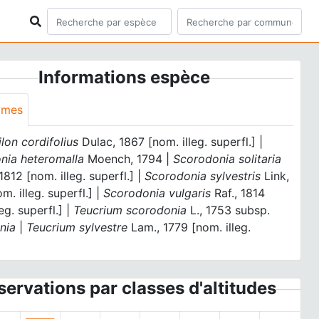
Informations espèce
ymes
lon cordifolius
Dulac, 1867 [nom. illeg. superfl.] |
nia heteromalla
Moench, 1794 |
Scorodonia solitaria
1812 [nom. illeg. superfl.] |
Scorodonia sylvestris
Link,
m. illeg. superfl.] |
Scorodonia vulgaris
Raf., 1814
eg. superfl.] |
Teucrium scorodonia
L., 1753 subsp.
nia
|
Teucrium sylvestre
Lam., 1779 [nom. illeg.
]
ervations par classes d'altitudes