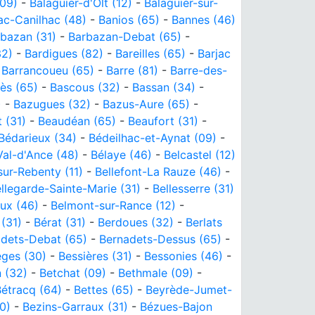
(09)
-
Balaguier-d'Olt (12)
-
Balaguier-sur-
ac-Canilhac (48)
-
Banios (65)
-
Bannes (46)
bazan (31)
-
Barbazan-Debat (65)
-
32)
-
Bardigues (82)
-
Bareilles (65)
-
Barjac
-
Barrancoueu (65)
-
Barre (81)
-
Barre-des-
rès (65)
-
Bascous (32)
-
Bassan (34)
-
)
-
Bazugues (32)
-
Bazus-Aure (65)
-
 (31)
-
Beaudéan (65)
-
Beaufort (31)
-
Bédarieux (34)
-
Bédeilhac-et-Aynat (09)
-
Val-d'Ance (48)
-
Bélaye (46)
-
Belcastel (12)
sur-Rebenty (11)
-
Bellefont-La Rauze (46)
-
llegarde-Sainte-Marie (31)
-
Bellesserre (31)
ux (46)
-
Belmont-sur-Rance (12)
-
(31)
-
Bérat (31)
-
Berdoues (32)
-
Berlats
dets-Debat (65)
-
Bernadets-Dessus (65)
-
ges (30)
-
Bessières (31)
-
Bessonies (46)
-
 (32)
-
Betchat (09)
-
Bethmale (09)
-
étracq (64)
-
Bettes (65)
-
Beyrède-Jumet-
0)
-
Bezins-Garraux (31)
-
Bézues-Bajon