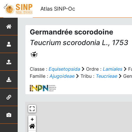
Atlas SINP-Oc
Germandrée scorodoine
Teucrium scorodonia
L., 1753
Classe :
Equisetopsida
Ordre :
Lamiales
Fa
Famille :
Ajugoideae
Tribu :
Teucrieae
Gen
+