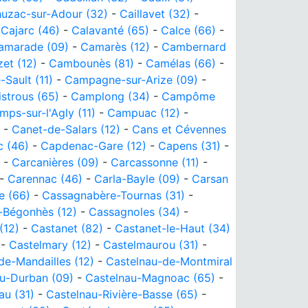
uzac-sur-Adour (32)
-
Caillavet (32)
-
-
Cajarc (46)
-
Calavanté (65)
-
Calce (66)
-
amarade (09)
-
Camarès (12)
-
Cambernard
et (12)
-
Cambounès (81)
-
Camélas (66)
-
Sault (11)
-
Campagne-sur-Arize (09)
-
strous (65)
-
Camplong (34)
-
Campôme
mps-sur-l'Agly (11)
-
Campuac (12)
-
-
Canet-de-Salars (12)
-
Cans et Cévennes
 (46)
-
Capdenac-Gare (12)
-
Capens (31)
-
-
Carcanières (09)
-
Carcassonne (11)
-
-
Carennac (46)
-
Carla-Bayle (09)
-
Carsan
e (66)
-
Cassagnabère-Tournas (31)
-
-Bégonhès (12)
-
Cassagnoles (34)
-
(12)
-
Castanet (82)
-
Castanet-le-Haut (34)
-
Castelmary (12)
-
Castelmaurou (31)
-
de-Mandailles (12)
-
Castelnau-de-Montmiral
u-Durban (09)
-
Castelnau-Magnoac (65)
-
au (31)
-
Castelnau-Rivière-Basse (65)
-