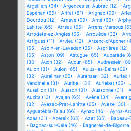
Argelliers (34)
-
Argences en Aubrac (12)
-
Arg
Espénan (65)
-
Arifat (81)
-
Arignac (09)
-
Arle
Dourdou (12)
-
Arnave (09)
-
Arné (65)
-
Arphy
Lahitte (65)
-
Arreau (65)
-
Arrens-Marsous (6
Arrodets-ez-Angles (65)
-
Arrouède (32)
-
Arr
Artigues (11)
-
Arvieu (12)
-
Arzenc-d'Apcher (
(65)
-
Aspin-en-Lavedan (65)
-
Asprières (12)
(65)
-
Aston (09)
-
Astugue (65)
-
Aubarède (6
(30)
-
Auch (32)
-
Aucun (65)
-
Audressein (09
Aulon (31)
-
Aulon (65)
-
Aulus-les-Bains (09)
(32)
-
Aureilhan (65)
-
Aurensan (32)
-
Auriac (
Vendinelle (31)
-
Auribail (31)
-
Auriébat (65)
-
Aussillon (81)
-
Ausson (31)
-
Aussonne (31)
-
A
Auzits (12)
-
Avajan (65)
-
Avène (34)
-
Aventi
(32)
-
Avezac-Prat-Lahitte (65)
-
Avèze (30)
-
Ayguatébia-Talau (66)
-
Aynac (46)
-
Ayros-Ar
Azas (31)
-
Azereix (65)
-
Azet (65)
-
Babeau-B
-
Bagnac-sur-Célé (46)
-
Bagnères-de-Bigorre 