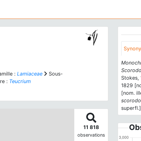
Synon
Monochi
Scorodo
mille :
Lamiaceae
Sous-
Stokes, 
re :
Teucrium
1829 [no
[nom. ill
scorodo
superfl.
Obs
11 818
observations