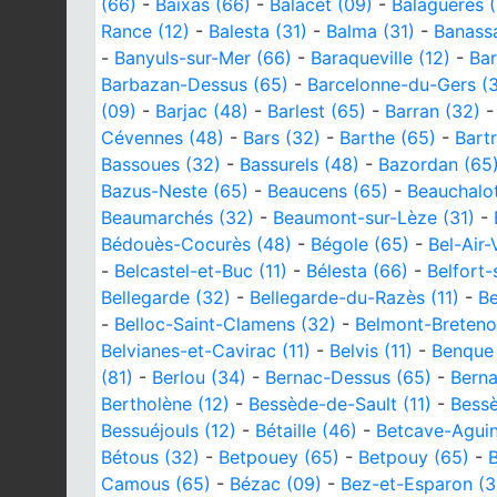
(66)
-
Baixas (66)
-
Balacet (09)
-
Balaguères 
Rance (12)
-
Balesta (31)
-
Balma (31)
-
Banass
-
Banyuls-sur-Mer (66)
-
Baraqueville (12)
-
Bar
Barbazan-Dessus (65)
-
Barcelonne-du-Gers (
(09)
-
Barjac (48)
-
Barlest (65)
-
Barran (32)
Cévennes (48)
-
Bars (32)
-
Barthe (65)
-
Bart
Bassoues (32)
-
Bassurels (48)
-
Bazordan (65
Bazus-Neste (65)
-
Beaucens (65)
-
Beauchalot
Beaumarchés (32)
-
Beaumont-sur-Lèze (31)
-
Bédouès-Cocurès (48)
-
Bégole (65)
-
Bel-Air-
-
Belcastel-et-Buc (11)
-
Bélesta (66)
-
Belfort-
Bellegarde (32)
-
Bellegarde-du-Razès (11)
-
Be
-
Belloc-Saint-Clamens (32)
-
Belmont-Breteno
Belvianes-et-Cavirac (11)
-
Belvis (11)
-
Benque 
(81)
-
Berlou (34)
-
Bernac-Dessus (65)
-
Berna
Bertholène (12)
-
Bessède-de-Sault (11)
-
Bessè
Bessuéjouls (12)
-
Bétaille (46)
-
Betcave-Aguin
Bétous (32)
-
Betpouey (65)
-
Betpouy (65)
-
B
Camous (65)
-
Bézac (09)
-
Bez-et-Esparon (3