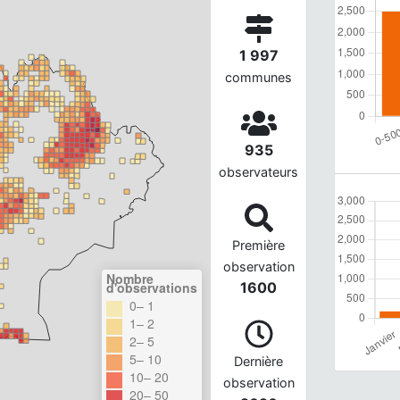
1 997
communes
935
observateurs
Première
observation
Nombre
d'observations
1600
0– 1
1– 2
2– 5
5– 10
Dernière
10– 20
observation
20– 50