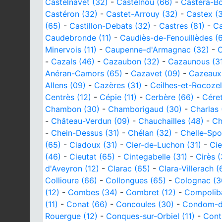
Castelnavet (32)
-
Castelnou (66)
-
Castéra-Bo
Castéron (32)
-
Castet-Arrouy (32)
-
Castex (
(65)
-
Castillon-Debats (32)
-
Castres (81)
-
Ca
Caudebronde (11)
-
Caudiès-de-Fenouillèdes (
Minervois (11)
-
Caupenne-d'Armagnac (32)
-
C
-
Cazals (46)
-
Cazaubon (32)
-
Cazaunous (3
Anéran-Camors (65)
-
Cazavet (09)
-
Cazeaux-
Allens (09)
-
Cazères (31)
-
Ceilhes-et-Rocozel
Centrès (12)
-
Cépie (11)
-
Cerbère (66)
-
Céret
Chambon (30)
-
Chamborigaud (30)
-
Charlas 
-
Château-Verdun (09)
-
Chauchailles (48)
-
Ch
-
Chein-Dessus (31)
-
Chélan (32)
-
Chelle-Spo
(65)
-
Ciadoux (31)
-
Cier-de-Luchon (31)
-
Cie
(46)
-
Cieutat (65)
-
Cintegabelle (31)
-
Cirès (
d'Aveyron (12)
-
Clarac (65)
-
Clara-Villerach (
Collioure (66)
-
Collongues (65)
-
Colognac (3
(12)
-
Combes (34)
-
Combret (12)
-
Compoliba
(11)
-
Conat (66)
-
Concoules (30)
-
Condom-d'
Rouergue (12)
-
Conques-sur-Orbiel (11)
-
Cont