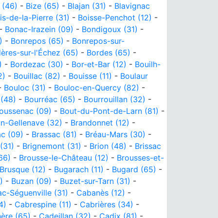
 (46)
-
Bize (65)
-
Blajan (31)
-
Blavignac
is-de-la-Pierre (31)
-
Boisse-Penchot (12)
-
-
Bonac-Irazein (09)
-
Bondigoux (31)
-
)
-
Bonrepos (65)
-
Bonrepos-sur-
ères-sur-l'Échez (65)
-
Bordes (65)
-
)
-
Bordezac (30)
-
Bor-et-Bar (12)
-
Bouilh-
2)
-
Bouillac (82)
-
Bouisse (11)
-
Boulaur
-
Bouloc (31)
-
Bouloc-en-Quercy (82)
-
 (48)
-
Bourréac (65)
-
Bourrouillan (32)
-
oussenac (09)
-
Bout-du-Pont-de-Larn (81)
-
n-Gellenave (32)
-
Brandonnet (12)
-
c (09)
-
Brassac (81)
-
Bréau-Mars (30)
-
(31)
-
Brignemont (31)
-
Brion (48)
-
Brissac
(66)
-
Brousse-le-Château (12)
-
Brousses-et-
Brusque (12)
-
Bugarach (11)
-
Bugard (65)
-
)
-
Buzan (09)
-
Buzet-sur-Tarn (31)
-
c-Séguenville (31)
-
Cabanès (12)
-
4)
-
Cabrespine (11)
-
Cabrières (34)
-
ère (65)
-
Cadeillan (32)
-
Cadix (81)
-