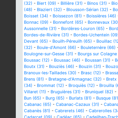
(32)
-
Biert (09)
-
Billière (31)
-
Binos (31)
-
Bio
(48)
-
Blaziert (32)
-
Blousson-Sérian (32)
-
Bo
Boisset (34)
-
Boissezon (81)
-
Boissières (46)
Bonnac (09)
-
Bonnefont (65)
-
Bonnevaux (30
Aussonnelle (31)
-
Bordères-Louron (65)
-
Bord
Bordes-de-Rivière (31)
-
Bordes-Uchentein (09
Devant (65)
-
Bouilh-Péreuilh (65)
-
Bouillac (1
(32)
-
Boule-d'Amont (66)
-
Bouleternère (66)
Boulogne-sur-Gesse (31)
-
Bourgs sur Colagne
Boussac (12)
-
Boussac (46)
-
Boussan (31)
-
B
Boutx (31)
-
Bouziès (46)
-
Bouzin (31)
-
Bouzo
Branoux-les-Taillades (30)
-
Brasc (12)
-
Brassa
Brens (81)
-
Bretagne-d'Armagnac (32)
-
Bretx 
(34)
-
Brommat (12)
-
Broquiès (12)
-
Brouilla 
Villaret (11)
-
Bruguières (31)
-
Bruniquel (82)
-
Bun (65)
-
Burg (65)
-
Burlats (81)
-
Busque (81
Cabanac (65)
-
Cabanac-Cazaux (31)
-
Cabana
Cabanès (81)
-
Cabrerets (46)
-
Cabrerolles (3
Cadarcet (09)
-
Cadéac (65)
-
Cadeilhan-Trach