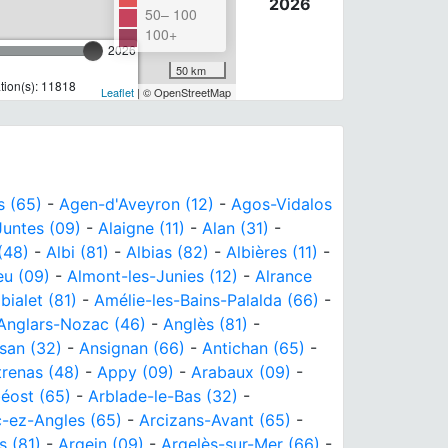
2026
50– 100
100+
2026
50 km
ion(s): 11818
Leaflet
| © OpenStreetMap
s (65)
-
Agen-d'Aveyron (12)
-
Agos-Vidalos
Juntes (09)
-
Alaigne (11)
-
Alan (31)
-
(48)
-
Albi (81)
-
Albias (82)
-
Albières (11)
-
eu (09)
-
Almont-les-Junies (12)
-
Alrance
ialet (81)
-
Amélie-les-Bains-Palalda (66)
-
Anglars-Nozac (46)
-
Anglès (81)
-
san (32)
-
Ansignan (66)
-
Antichan (65)
-
renas (48)
-
Appy (09)
-
Arabaux (09)
-
éost (65)
-
Arblade-le-Bas (32)
-
c-ez-Angles (65)
-
Arcizans-Avant (65)
-
s (81)
-
Argein (09)
-
Argelès-sur-Mer (66)
-