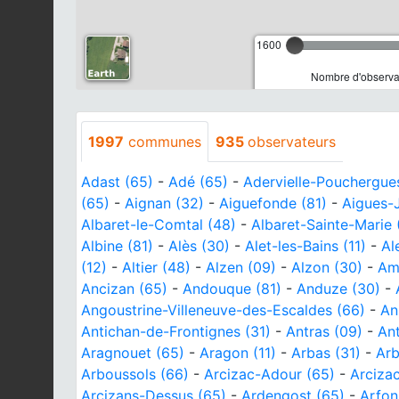
1600
Nombre d'observat
1997
communes
935
observateurs
Adast (65)
-
Adé (65)
-
Adervielle-Pouchergue
(65)
-
Aignan (32)
-
Aiguefonde (81)
-
Aigues-
Albaret-le-Comtal (48)
-
Albaret-Sainte-Marie 
Albine (81)
-
Alès (30)
-
Alet-les-Bains (11)
-
Al
(12)
-
Altier (48)
-
Alzen (09)
-
Alzon (30)
-
Amb
Ancizan (65)
-
Andouque (81)
-
Anduze (30)
-
Angoustrine-Villeneuve-des-Escaldes (66)
-
An
Antichan-de-Frontignes (31)
-
Antras (09)
-
Ant
Aragnouet (65)
-
Aragon (11)
-
Arbas (31)
-
Arb
Arboussols (66)
-
Arcizac-Adour (65)
-
Arciza
Arcizans-Dessus (65)
-
Ardengost (65)
-
Arfon