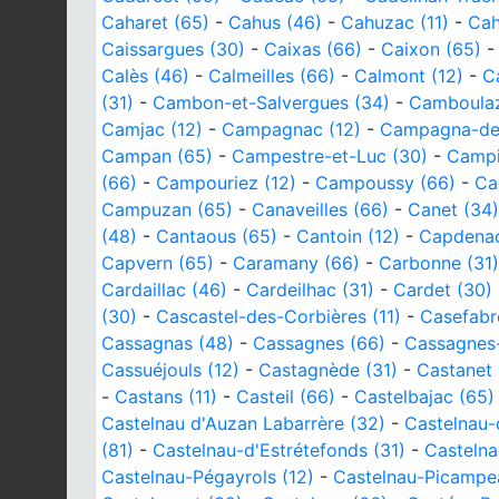
Caharet (65)
-
Cahus (46)
-
Cahuzac (11)
-
Cah
Caissargues (30)
-
Caixas (66)
-
Caixon (65)
Calès (46)
-
Calmeilles (66)
-
Calmont (12)
-
C
(31)
-
Cambon-et-Salvergues (34)
-
Camboulaz
Camjac (12)
-
Campagnac (12)
-
Campagna-de-
Campan (65)
-
Campestre-et-Luc (30)
-
Campi
(66)
-
Campouriez (12)
-
Campoussy (66)
-
Ca
Campuzan (65)
-
Canaveilles (66)
-
Canet (34)
(48)
-
Cantaous (65)
-
Cantoin (12)
-
Capdenac
Capvern (65)
-
Caramany (66)
-
Carbonne (31)
Cardaillac (46)
-
Cardeilhac (31)
-
Cardet (30)
(30)
-
Cascastel-des-Corbières (11)
-
Casefabr
Cassagnas (48)
-
Cassagnes (66)
-
Cassagnes
Cassuéjouls (12)
-
Castagnède (31)
-
Castanet 
-
Castans (11)
-
Casteil (66)
-
Castelbajac (65)
Castelnau d'Auzan Labarrère (32)
-
Castelnau-
(81)
-
Castelnau-d'Estrétefonds (31)
-
Castelna
Castelnau-Pégayrols (12)
-
Castelnau-Picampe