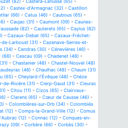
uzet (82)
-
Castéra-Lanusse (65)
-
32)
-
Castex-d'Armagnac (32)
-
Castillon
tllar (66)
-
Catus (46)
-
Caubous (65)
-
66)
-
Caujac (31)
-
Caumont (09)
-
Caunes-
aussade (82)
-
Cauterets (65)
-
Caylus (82)
1)
-
Cazaux-Debat (65)
-
Cazaux-Fréchet-
de-Larboust (31)
-
Cazenave-Serres-et-
s (34)
-
Cendras (30)
-
Cénevières (46)
-
 (66)
-
Cescau (09)
-
Chadenet (48)
-
(31)
-
Chastanier (48)
-
Chastel-Nouvel (48)
audeyrac (48)
-
Chaulhac (48)
-
Chaum (31)
u (65)
-
Cheylard-l'Évêque (48)
-
Chèze
r-de-Rivière (31)
-
Cierp-Gaud (31)
-
Cieurac
31)
-
Citou (11)
-
Cizos (65)
-
Clairvaux-
66)
-
Clarens (65)
-
Cœur de Causse (46)
-
0)
-
Colombières-sur-Orb (34)
-
Colombiès
t (12)
-
Comps-la-Grand-Ville (12)
-
Comus
Aubrac (12)
-
Connac (12)
-
Conques-en-
razy (09)
-
Corbère (66)
-
Corbès (30)
-