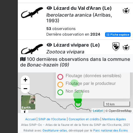
Lézard du Val d'Aran (Le)
Iberolacerta aranica
(Arribas,
1993)
53
observations
Dernière observation en
2024
Fiche espèce
Lézard vivipare (Le)
Zootoca vivipara
(Lichtenstein, 1823)
100 dernières observations dans la commune
Cluster
de
Bonac-Irazein (09)
39
observations
En attente de validation régionale
Dernière observation en
2024
Fiche espèce
Floutage (données sensibles)
+
Couleuvre vipérine (La)
Floutage par le producteur
−
Natrix maura
(Linnaeus,
Non floutées
1758)
33
observations
10 km
Dernière observation en
2024
Fiche espèce
Leaflet
| © OpenStreetMap
Desman des Pyrénées
Accueil
|
SINP de l'Occitanie
|
Conception et crédits
|
Mentions légales
Galemys pyrenaicus
(É.
Atlas SINP-Oc - Atlas de la faune et de la flore du SINP de l'Occitanie, 2021
Geoffroy Saint-Hilaire, 1811)
Réalisé avec
GeoNature-atlas
, développé par le
Parc national des Écrins