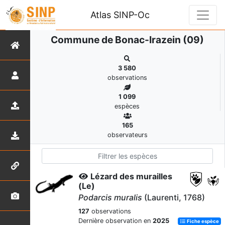
Atlas SINP-Oc
Commune de Bonac-Irazein (09)
3 580
observations
1 099
espèces
165
observateurs
Lézard des murailles
(Le)
Podarcis muralis
(Laurenti, 1768)
127
observations
Dernière observation en
2025
Fiche espèce