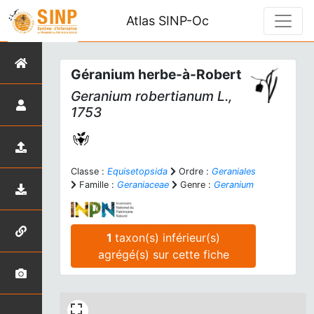
Atlas SINP-Oc
Géranium herbe-à-Robert
Geranium robertianum
L.,
1753
Classe :
Equisetopsida
Ordre :
Geraniales
Famille :
Geraniaceae
Genre :
Geranium
1
taxon(s) inférieur(s)
agrégé(s) sur cette fiche