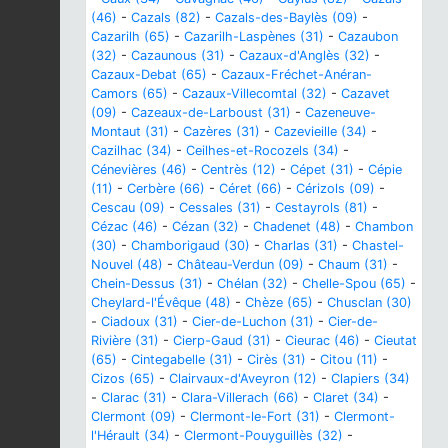
(46)
-
Cazals (82)
-
Cazals-des-Baylès (09)
-
Cazarilh (65)
-
Cazarilh-Laspènes (31)
-
Cazaubon
(32)
-
Cazaunous (31)
-
Cazaux-d'Anglès (32)
-
Cazaux-Debat (65)
-
Cazaux-Fréchet-Anéran-
Camors (65)
-
Cazaux-Villecomtal (32)
-
Cazavet
(09)
-
Cazeaux-de-Larboust (31)
-
Cazeneuve-
Montaut (31)
-
Cazères (31)
-
Cazevieille (34)
-
Cazilhac (34)
-
Ceilhes-et-Rocozels (34)
-
Cénevières (46)
-
Centrès (12)
-
Cépet (31)
-
Cépie
(11)
-
Cerbère (66)
-
Céret (66)
-
Cérizols (09)
-
Cescau (09)
-
Cessales (31)
-
Cestayrols (81)
-
Cézac (46)
-
Cézan (32)
-
Chadenet (48)
-
Chambon
(30)
-
Chamborigaud (30)
-
Charlas (31)
-
Chastel-
Nouvel (48)
-
Château-Verdun (09)
-
Chaum (31)
-
Chein-Dessus (31)
-
Chélan (32)
-
Chelle-Spou (65)
-
Cheylard-l'Évêque (48)
-
Chèze (65)
-
Chusclan (30)
-
Ciadoux (31)
-
Cier-de-Luchon (31)
-
Cier-de-
Rivière (31)
-
Cierp-Gaud (31)
-
Cieurac (46)
-
Cieutat
(65)
-
Cintegabelle (31)
-
Cirès (31)
-
Citou (11)
-
Cizos (65)
-
Clairvaux-d'Aveyron (12)
-
Clapiers (34)
-
Clarac (31)
-
Clara-Villerach (66)
-
Claret (34)
-
Clermont (09)
-
Clermont-le-Fort (31)
-
Clermont-
l'Hérault (34)
-
Clermont-Pouyguillès (32)
-