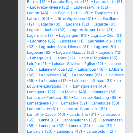
Barrez (12)
-
Lacroix-Falgarde (31)
-
Lacrouzette (81)
-
Ladevèze-Rivière (32)
-
Ladevèze-Ville (32)
-
Ladirat (46)
-
La Fajolle (11)
-
Laffite-Toupière (31)
-
Lafitole (65)
-
Lafitte-Vigordane (31)
-
La Fouillade
(12)
-
Lagarde (09)
-
Lagarde (32)
-
Lagarde (65)
-
Lagarde-Hachan (32)
-
Lagardelle-sur-Lèze (31)
-
Lagardiolle (81)
-
Lagarrigue (81)
-
Lagrâce-Dieu (31)
-
Lagrange (65)
-
Lagrasse (11)
-
Lagraulet-du-Gers
(32)
-
Lagraulet-Saint-Nicolas (31)
-
Lagrave (81)
-
Laguépie (82)
-
Laguian-Mazous (32)
-
Laguiole (12)
-
Lahage (31)
-
Lahas (32)
-
Lahitte-Toupière (65)
-
Lairière (11)
-
Laissac-Sévérac l'Église (12)
-
Lalanne
(65)
-
Lalanne-Arqué (32)
-
Lalbenque (46)
-
L'Albère
(66)
-
La Livinière (34)
-
La Llagonne (66)
-
Laloubère
(65)
-
La Loubière (12)
-
Lalouret-Laffiteau (31)
-
La
Louvière-Lauragais (11)
-
Lamagdelaine (46)
-
Lamaguère (32)
-
La Malène (48)
-
Lamanère (66)
-
Lamarque-Pontacq (65)
-
Lamarque-Rustaing (65)
-
Lamasquère (31)
-
Lamazère (32)
-
Lamelouze (30)
-
Lamontélarié (81)
-
Lamothe-Capdeville (82)
-
Lamothe-Cassel (46)
-
Landorthe (31)
-
Lanespède
(65)
-
Lanne (65)
-
Lannemaignan (32)
-
Lannemezan
(65)
-
Lannepax (32)
-
Lannux (32)
-
Lanta (31)
-
Lanuéjols (30)
-
Lanuéjols (48)
-
Lanuéjouls (12)
-