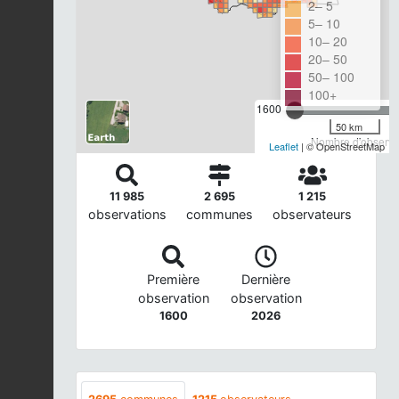
2– 5
5– 10
10– 20
20– 50
50– 100
100+
1600
50 km
Nombre d'observat
Leaflet
| © OpenStreetMap
11 985
2 695
1 215
observations
communes
observateurs
Première
Dernière
observation
observation
1600
2026