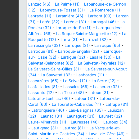
Lanzac (46)
-
La Palme (11)
-
Lapanouse-de-Cernon
(12)
-
Lapeyrouse-Fossat (31)
-
La Pomarède (11)
-
Laprade (11)
-
Laramière (46)
-
Larbont (09)
-
Larcan
(31)
-
Larée (32)
-
Laréole (31)
-
Larnagol (46)
-
La
Romieu (32)
-
Laroque-de-Fa (11)
-
Laroque-des-
Albères (66)
-
La Roque-Sainte-Marguerite (12)
-
La
Rouquette (12)
-
Larra (31)
-
Larrazet (82)
-
Larressingle (32)
-
Larroque (31)
-
Larroque (65)
-
Larroque (81)
-
Larroque-Engalin (32)
-
Larroque-
sur-l'Osse (32)
-
Lartigue (32)
-
Lasalle (30)
-
La
Salvetat-Belmontet (82)
-
La Salvetat-Peyralès (12)
-
La Salvetat-Saint-Gilles (31)
-
La Salvetat-sur-Agout
(34)
-
La Sauvetat (32)
-
Lasbordes (11)
-
Lascazères (65)
-
La Selve (12)
-
La Serre (12)
-
Lasfaillades (81)
-
Lassales (65)
-
Lasséran (32)
-
Lassouts (12)
-
La Tieule (48)
-
Latoue (31)
-
Latouille-Lentillac (46)
-
Latour (31)
-
Latour-de-
Carol (66)
-
La Tourette-Cabardès (11)
-
Latrape (31)
-
Latronquière (46)
-
Lau-Balagnas (65)
-
Laujuzan
(32)
-
Launac (31)
-
Launaguet (31)
-
Lauraët (32)
-
Laure-Minervois (11)
-
Lauresses (46)
-
Lauroux (34)
-
Lautignac (31)
-
Lautrec (81)
-
La Vacquerie-et-
Saint-Martin-de-Castries (34)
-
Laval-de-Cère (46)
-