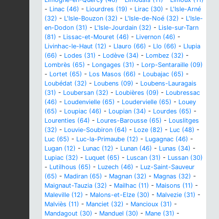
-
Linac (46)
-
Liourdres (19)
-
Lirac (30)
-
L'Isle-Arné
(32)
-
L'Isle-Bouzon (32)
-
L'Isle-de-Noé (32)
-
L'Isle-
en-Dodon (31)
-
L'Isle-Jourdain (32)
-
Lisle-sur-Tarn
(81)
-
Lissac-et-Mouret (46)
-
Livernon (46)
-
Livinhac-le-Haut (12)
-
Llauro (66)
-
Llo (66)
-
Llupia
(66)
-
Lodes (31)
-
Lodève (34)
-
Lombez (32)
-
Lombrès (65)
-
Longages (31)
-
Lorp-Sentaraille (09)
-
Lortet (65)
-
Los Masos (66)
-
Loubajac (65)
-
Loubédat (32)
-
Loubens (09)
-
Loubens-Lauragais
(31)
-
Loubersan (32)
-
Loubières (09)
-
Loubressac
(46)
-
Loudenvielle (65)
-
Loudervielle (65)
-
Louey
(65)
-
Loupiac (46)
-
Loupian (34)
-
Lourdes (65)
-
Lourenties (64)
-
Loures-Barousse (65)
-
Louslitges
(32)
-
Louvie-Soubiron (64)
-
Loze (82)
-
Luc (48)
-
Luc (65)
-
Luc-la-Primaube (12)
-
Lugagnac (46)
-
Lugan (12)
-
Lunac (12)
-
Lunan (46)
-
Lunas (34)
-
Lupiac (32)
-
Luquet (65)
-
Luscan (31)
-
Lussan (30)
-
Lutilhous (65)
-
Luzech (46)
-
Luz-Saint-Sauveur
(65)
-
Madiran (65)
-
Magnan (32)
-
Magnas (32)
-
Maignaut-Tauzia (32)
-
Mailhac (11)
-
Maisons (11)
-
Maleville (12)
-
Malons-et-Elze (30)
-
Malvezie (31)
-
Malviès (11)
-
Manciet (32)
-
Mancioux (31)
-
Mandagout (30)
-
Manduel (30)
-
Mane (31)
-