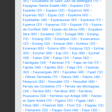
(81)
-
Escueillens-et-Saint-Just-de-Bélengard (11)
-
Espagnac-Sainte-Eulalie (46)
-
Espalion (12)
-
Espanès (31)
-
Espaon (32)
-
Esparros (65)
-
Esparsac (82)
-
Espas (32)
-
Espèche (65)
-
Espédaillac (46)
-
Espérausses (81)
-
Espéraza (11)
-
Esperce (31)
-
Espeyrac (12)
-
Espezel (11)
-
Espira-
de-Conflent (66)
-
Esplas-de-Sérou (09)
-
Esquièze-
Sère (65)
-
Estadens (31)
-
Estagel (66)
-
Estaing
(12)
-
Estaing (65)
-
Estampes (32)
-
Estancarbon
(31)
-
Estang (32)
-
Estavar (66)
-
Esténos (31)
-
Estensan (65)
-
Esterre (65)
-
Estipouy (32)
-
Estirac
(65)
-
Estoher (66)
-
Eup (31)
-
Eus (66)
-
Eycheil
(09)
-
Fabas (09)
-
Fabas (31)
-
Fabas (82)
-
Fabrègues (34)
-
Fabrezan (11)
-
Fajac-en-Val (11)
-
Fajoles (46)
-
Fajolles (82)
-
Falga (31)
-
Faudoas
(82)
-
Faussergues (81)
-
Faycelles (46)
-
Fayet (12)
-
Félines-Termenès (11)
-
Felluns (66)
-
Felzins (46)
-
Féneyrols (82)
-
Fenouillet (31)
-
Fenouillet (66)
-
Ferrals-les-Corbières (11)
-
Ferrals-les-Montagnes
(34)
-
Ferrère (65)
-
Ferrières (65)
-
Ferrières-
Poussarou (34)
-
Ferrières-sur-Ariège (09)
-
Festes-
et-Saint-André (11)
-
Figarol (31)
-
Figeac (46)
-
Fillols (66)
-
Finestret (66)
-
Firmi (12)
-
Flagnac (12)
-
Flamarens (32)
-
Flaujac-Gare (46)
-
Flaux (30)
-