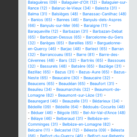
Balaguères (09)
-
Balaguier-d'Olt (12)
-
Balaguier-sur-
Rance (12)
-
Balaruc-le-Vieux (34)
-
Balesta (31)
-
Balma (31)
-
Balsièges (48)
-
Banassac-Canilhac (48)
-
Banios (65)
-
Bannes (46)
-
Banyuls-dels-Aspres
(66)
-
Banyuls-sur-Mer (66)
-
Baraigne (11)
-
Baraqueville (12)
-
Barbazan (31)
-
Barbazan-Debat
(65)
-
Barbazan-Dessus (65)
-
Barcelonne-du-Gers
(32)
-
Barèges (65)
-
Bareilles (65)
-
Barguelonne-
en-Quercy (46)
-
Barjac (48)
-
Barlest (65)
-
Barran
(32)
-
Barrancoueu (65)
-
Barre (81)
-
Barre-des-
Cévennes (48)
-
Bars (32)
-
Bartrès (65)
-
Bassoues
(32)
-
Bassurels (48)
-
Batsère (65)
-
Baziège (31)
-
Bazillac (65)
-
Bazus (31)
-
Bazus-Aure (65)
-
Bazus-
Neste (65)
-
Beaucaire (30)
-
Beaucaire (32)
-
Beaucens (65)
-
Beaudéan (65)
-
Beaufort (31)
-
Beaulieu (34)
-
Beaumarchés (32)
-
Beaumont-de-
Lomagne (82)
-
Beaumont-sur-Lèze (31)
-
Beauregard (46)
-
Beauzelle (31)
-
Bédarieux (34)
-
Bédeille (09)
-
Bédeille (64)
-
Bédouès-Cocurès (48)
-
Béduer (46)
-
Bégole (65)
-
Bel-Air-Val-d'Ance (48)
-
Bélaye (46)
-
Belberaud (31)
-
Belbèze-en-
Comminges (31)
-
Belbèze-en-Lomagne (82)
-
Belcaire (11)
-
Belcastel (12)
-
Bélesta (09)
-
Bélesta
(66)
-
Belfort-du-Quercy (46)
-
Belfort-sur-Rebenty