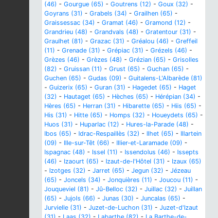
(46)
-
Gourgue (65)
-
Goutrens (12)
-
Goux (32)
-
Goyrans (31)
-
Grabels (34)
-
Grailhen (65)
-
Graissessac (34)
-
Gramat (46)
-
Gramond (12)
-
Grandrieu (48)
-
Grandvals (48)
-
Gratentour (31)
-
Graulhet (81)
-
Grazac (31)
-
Gréalou (46)
-
Greffeil
(11)
-
Grenade (31)
-
Grépiac (31)
-
Grézels (46)
-
Grèzes (46)
-
Grèzes (48)
-
Grézian (65)
-
Grisolles
(82)
-
Gruissan (11)
-
Grust (65)
-
Guchan (65)
-
Guchen (65)
-
Gudas (09)
-
Guitalens-L'Albarède (81)
-
Guizerix (65)
-
Guran (31)
-
Hagedet (65)
-
Haget
(32)
-
Hautaget (65)
-
Hèches (65)
-
Hérépian (34)
-
Hères (65)
-
Herran (31)
-
Hibarette (65)
-
Hiis (65)
-
His (31)
-
Hitte (65)
-
Homps (32)
-
Houeydets (65)
-
Huos (31)
-
Huparlac (12)
-
Hures-la-Parade (48)
-
Ibos (65)
-
Idrac-Respaillès (32)
-
Ilhet (65)
-
Illartein
(09)
-
Ille-sur-Têt (66)
-
Illier-et-Laramade (09)
-
Ispagnac (48)
-
Issel (11)
-
Issendolus (46)
-
Issepts
(46)
-
Izaourt (65)
-
Izaut-de-l'Hôtel (31)
-
Izaux (65)
-
Izotges (32)
-
Jarret (65)
-
Jegun (32)
-
Jézeau
(65)
-
Joncels (34)
-
Jonquières (11)
-
Joucou (11)
-
Jouqueviel (81)
-
Jû-Belloc (32)
-
Juillac (32)
-
Juillan
(65)
-
Jujols (66)
-
Junas (30)
-
Juncalas (65)
-
Jurvielle (31)
-
Juzet-de-Luchon (31)
-
Juzet-d'Izaut
(31)
-
Laas (32)
-
Labarthe (82)
-
La Barthe-de-