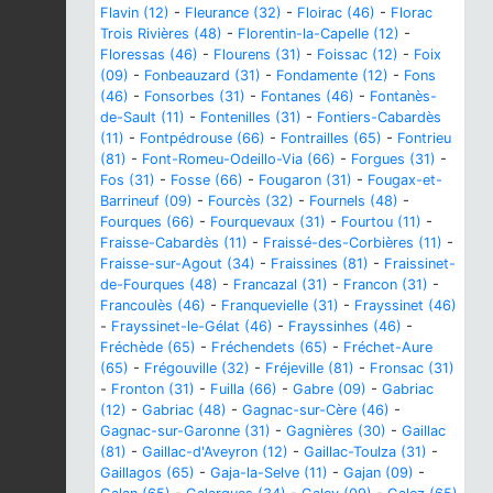
Flavin (12)
-
Fleurance (32)
-
Floirac (46)
-
Florac
Trois Rivières (48)
-
Florentin-la-Capelle (12)
-
Floressas (46)
-
Flourens (31)
-
Foissac (12)
-
Foix
(09)
-
Fonbeauzard (31)
-
Fondamente (12)
-
Fons
(46)
-
Fonsorbes (31)
-
Fontanes (46)
-
Fontanès-
de-Sault (11)
-
Fontenilles (31)
-
Fontiers-Cabardès
(11)
-
Fontpédrouse (66)
-
Fontrailles (65)
-
Fontrieu
(81)
-
Font-Romeu-Odeillo-Via (66)
-
Forgues (31)
-
Fos (31)
-
Fosse (66)
-
Fougaron (31)
-
Fougax-et-
Barrineuf (09)
-
Fourcès (32)
-
Fournels (48)
-
Fourques (66)
-
Fourquevaux (31)
-
Fourtou (11)
-
Fraisse-Cabardès (11)
-
Fraissé-des-Corbières (11)
-
Fraisse-sur-Agout (34)
-
Fraissines (81)
-
Fraissinet-
de-Fourques (48)
-
Francazal (31)
-
Francon (31)
-
Francoulès (46)
-
Franquevielle (31)
-
Frayssinet (46)
-
Frayssinet-le-Gélat (46)
-
Frayssinhes (46)
-
Fréchède (65)
-
Fréchendets (65)
-
Fréchet-Aure
(65)
-
Frégouville (32)
-
Fréjeville (81)
-
Fronsac (31)
-
Fronton (31)
-
Fuilla (66)
-
Gabre (09)
-
Gabriac
(12)
-
Gabriac (48)
-
Gagnac-sur-Cère (46)
-
Gagnac-sur-Garonne (31)
-
Gagnières (30)
-
Gaillac
(81)
-
Gaillac-d'Aveyron (12)
-
Gaillac-Toulza (31)
-
Gaillagos (65)
-
Gaja-la-Selve (11)
-
Gajan (09)
-