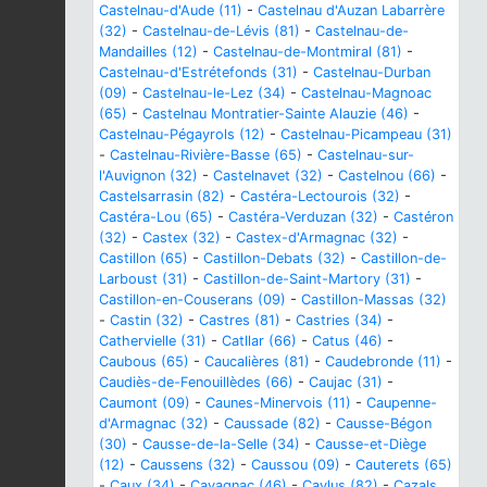
Castelnau-d'Aude (11)
-
Castelnau d'Auzan Labarrère
(32)
-
Castelnau-de-Lévis (81)
-
Castelnau-de-
Mandailles (12)
-
Castelnau-de-Montmiral (81)
-
Castelnau-d'Estrétefonds (31)
-
Castelnau-Durban
(09)
-
Castelnau-le-Lez (34)
-
Castelnau-Magnoac
(65)
-
Castelnau Montratier-Sainte Alauzie (46)
-
Castelnau-Pégayrols (12)
-
Castelnau-Picampeau (31)
-
Castelnau-Rivière-Basse (65)
-
Castelnau-sur-
l'Auvignon (32)
-
Castelnavet (32)
-
Castelnou (66)
-
Castelsarrasin (82)
-
Castéra-Lectourois (32)
-
Castéra-Lou (65)
-
Castéra-Verduzan (32)
-
Castéron
(32)
-
Castex (32)
-
Castex-d'Armagnac (32)
-
Castillon (65)
-
Castillon-Debats (32)
-
Castillon-de-
Larboust (31)
-
Castillon-de-Saint-Martory (31)
-
Castillon-en-Couserans (09)
-
Castillon-Massas (32)
-
Castin (32)
-
Castres (81)
-
Castries (34)
-
Cathervielle (31)
-
Catllar (66)
-
Catus (46)
-
Caubous (65)
-
Caucalières (81)
-
Caudebronde (11)
-
Caudiès-de-Fenouillèdes (66)
-
Caujac (31)
-
Caumont (09)
-
Caunes-Minervois (11)
-
Caupenne-
d'Armagnac (32)
-
Caussade (82)
-
Causse-Bégon
(30)
-
Causse-de-la-Selle (34)
-
Causse-et-Diège
(12)
-
Caussens (32)
-
Caussou (09)
-
Cauterets (65)
-
Caux (34)
-
Cavagnac (46)
-
Caylus (82)
-
Cazals