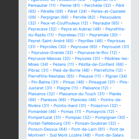
Pennautier (11)
-
Penne (81)
-
Perchède (32)
-
Péré
(65)
-
Péreille (09)
-
Péret (34)
-
Perles-et-Castelet
(09)
-
Perpignan (66)
-
Perville (82)
-
Pessoulens
(32)
-
Peux-et-Couffouleux (12)
-
Peyraube (65)
-
Peyrecave (32)
-
Peyre en Aubrac (48)
-
Peyrefitte-
du-Razès (11)
-
Peyreleau (12)
-
Peyremale (30)
-
Peyret-Saint-André (65)
-
Peyrilles (46)
-
Peyrissas
(31)
-
Peyrolles (30)
-
Peyrouse (65)
-
Peyrouzet (31)
-
Peyrusse-Grande (32)
-
Peyrusse-le-Roc (12)
-
Peyrusse-Massas (32)
-
Peyssies (31)
-
Pézènes-les-
Mines (34)
-
Pezens (11)
-
Pézilla-de-Conflent (66)
-
Pibrac (31)
-
Pied-de-Borne (48)
-
Pierrefiche (12)
-
Pierrefitte-Nestalas (65)
-
Pieusse (11)
-
Pignan (34)
-
Pin-Balma (31)
-
Pinsac (46)
-
Pinsaguel (31)
-
Pins-
Justaret (31)
-
Plaigne (11)
-
Plaisance (12)
-
Plaisance (32)
-
Plaisance-du-Touch (31)
-
Planès
(66)
-
Planèzes (66)
-
Planioles (46)
-
Pointis-de-
Rivière (31)
-
Pointis-Inard (31)
-
Polastron (32)
-
Pomarède (46)
-
Pomas (11)
-
Pomayrols (12)
-
Pompertuzat (31)
-
Pompiac (32)
-
Pompignan (30)
-
Ponlat-Taillebourg (31)
-
Ponsan-Soubiran (32)
-
Ponson-Dessus (64)
-
Pont-de-Larn (81)
-
Pont de
Montvert - Sud Mont Lozère (48)
-
Pont-de-Salars