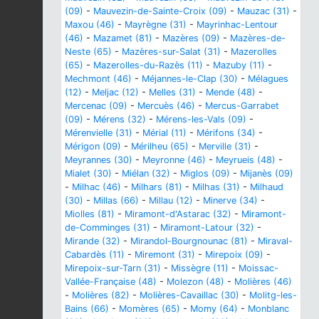
(09)
-
Mauvezin-de-Sainte-Croix (09)
-
Mauzac (31)
-
Maxou (46)
-
Mayrègne (31)
-
Mayrinhac-Lentour
(46)
-
Mazamet (81)
-
Mazères (09)
-
Mazères-de-
Neste (65)
-
Mazères-sur-Salat (31)
-
Mazerolles
(65)
-
Mazerolles-du-Razès (11)
-
Mazuby (11)
-
Mechmont (46)
-
Méjannes-le-Clap (30)
-
Mélagues
(12)
-
Meljac (12)
-
Melles (31)
-
Mende (48)
-
Mercenac (09)
-
Mercuès (46)
-
Mercus-Garrabet
(09)
-
Mérens (32)
-
Mérens-les-Vals (09)
-
Mérenvielle (31)
-
Mérial (11)
-
Mérifons (34)
-
Mérigon (09)
-
Mérilheu (65)
-
Merville (31)
-
Meyrannes (30)
-
Meyronne (46)
-
Meyrueis (48)
-
Mialet (30)
-
Miélan (32)
-
Miglos (09)
-
Mijanès (09)
-
Milhac (46)
-
Milhars (81)
-
Milhas (31)
-
Milhaud
(30)
-
Millas (66)
-
Millau (12)
-
Minerve (34)
-
Miolles (81)
-
Miramont-d'Astarac (32)
-
Miramont-
de-Comminges (31)
-
Miramont-Latour (32)
-
Mirande (32)
-
Mirandol-Bourgnounac (81)
-
Miraval-
Cabardès (11)
-
Miremont (31)
-
Mirepoix (09)
-
Mirepoix-sur-Tarn (31)
-
Missègre (11)
-
Moissac-
Vallée-Française (48)
-
Molezon (48)
-
Molières (46)
-
Molières (82)
-
Molières-Cavaillac (30)
-
Molitg-les-
Bains (66)
-
Momères (65)
-
Momy (64)
-
Monblanc