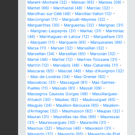
Manent-Montané (32)
-
Mansan (65)
-
Manses (09)
-
Mantet (66)
-
Marchastel (48)
-
Marciac (32)
-
Marcilhac-sur-Célé (46)
-
Marcillac-Vallon (12)
-
Marcorignan (11)
-
Margouët-Meymes (32)
-
Marguerittes (30)
-
Marguestau (32)
-
Marignac (31)
-
Marignac-Laspeyres (31)
-
Marliac (31)
-
Marminiac
(46)
-
Marnhagues-et-Latour (12)
-
Marquefave (31)
-
Marquein (11)
-
Marquerie (65)
-
Marquixanes (66)
-
Marsa (11)
-
Marsan (32)
-
Marseillan (32)
-
Marseillan (34)
-
Marseillan (65)
-
Marsolan (32)
-
Martel (46)
-
Martiel (12)
-
Martres-Tolosane (31)
-
Martrin (12)
-
Marvejols (48)
-
Mas-Cabardès (11)
-
Mascaras (65)
-
Masclat (46)
-
Mas-d'Auvignon (32)
-
Mas-de-Londres (34)
-
Mas-Grenier (82)
-
Massabrac (31)
-
Massaguel (81)
-
Mas-Saintes-
Puelles (11)
-
Massals (81)
-
Massat (09)
-
Massegros Causses Gorges (48)
-
Massillargues-
Attuech (30)
-
Maubec (82)
-
Maubourguet (65)
-
Mauguio (34)
-
Mauléon-Barousse (65)
-
Mauléon-
d'Armagnac (32)
-
Maumusson (82)
-
Maupas (32)
-
Mauran (31)
-
Maureillas-las-Illas (66)
-
Mauressac
(31)
-
Mauressargues (30)
-
Maureville (31)
-
Mauroux (32)
-
Mauroux (46)
-
Mauvaisin (31)
-
Mauvezin (32)
-
Mauvezin (65)
-
Mauvezin-de-Prat