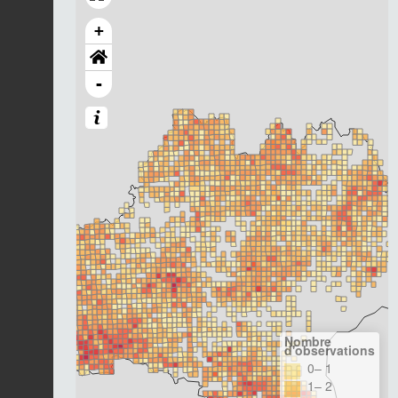
+
-
Nombre
d'observations
0– 1
1– 2