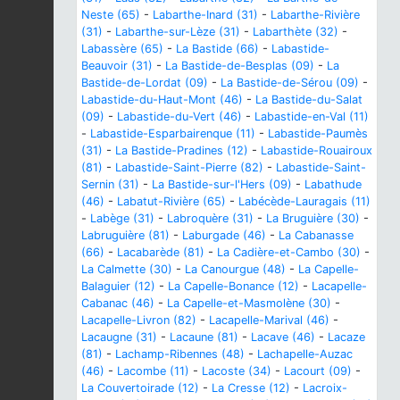
Neste (65)
-
Labarthe-Inard (31)
-
Labarthe-Rivière
(31)
-
Labarthe-sur-Lèze (31)
-
Labarthète (32)
-
Labassère (65)
-
La Bastide (66)
-
Labastide-
Beauvoir (31)
-
La Bastide-de-Besplas (09)
-
La
Bastide-de-Lordat (09)
-
La Bastide-de-Sérou (09)
-
Labastide-du-Haut-Mont (46)
-
La Bastide-du-Salat
(09)
-
Labastide-du-Vert (46)
-
Labastide-en-Val (11)
-
Labastide-Esparbairenque (11)
-
Labastide-Paumès
(31)
-
La Bastide-Pradines (12)
-
Labastide-Rouairoux
(81)
-
Labastide-Saint-Pierre (82)
-
Labastide-Saint-
Sernin (31)
-
La Bastide-sur-l'Hers (09)
-
Labathude
(46)
-
Labatut-Rivière (65)
-
Labécède-Lauragais (11)
-
Labège (31)
-
Labroquère (31)
-
La Bruguière (30)
-
Labruguière (81)
-
Laburgade (46)
-
La Cabanasse
(66)
-
Lacabarède (81)
-
La Cadière-et-Cambo (30)
-
La Calmette (30)
-
La Canourgue (48)
-
La Capelle-
Balaguier (12)
-
La Capelle-Bonance (12)
-
Lacapelle-
Cabanac (46)
-
La Capelle-et-Masmolène (30)
-
Lacapelle-Livron (82)
-
Lacapelle-Marival (46)
-
Lacaugne (31)
-
Lacaune (81)
-
Lacave (46)
-
Lacaze
(81)
-
Lachamp-Ribennes (48)
-
Lachapelle-Auzac
(46)
-
Lacombe (11)
-
Lacoste (34)
-
Lacourt (09)
-
La Couvertoirade (12)
-
La Cresse (12)
-
Lacroix-