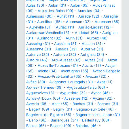
Aulas (30)
-
Aulon (31)
-
Aulon (65)
-
Aulos-Sinsat
(09)
-
Aulus-les-Bains (09)
-
Aumelas (34)
-
Aumessas (30)
-
Aunat (11)
-
Auradé (32)
-
Auragne
(31)
-
Aureilhan (65)
-
Aurensan (32)
-
Aurensan (65)
-
Aureville (31)
-
Auriac (11)
-
Auriac-Lagast (12)
-
Auriac-sur-Vendinelle (31)
-
Auriébat (65)
-
Aurignac
(31)
-
Aurimont (32)
-
Aurin (31)
-
Auroux (48)
-
Ausseing (31)
-
Aussillon (81)
-
Ausson (31)
-
Aussonne (31)
-
Aussos (32)
-
Auterive (31)
-
Auterive (32)
-
Auterive (82)
-
Autignac (34)
-
Autoire (46)
-
Aux-Aussat (32)
-
Auzas (31)
-
Auzat
(09)
-
Auzeville-Tolosane (31)
-
Auzits (12)
-
Avajan
(65)
-
Avène (34)
-
Aventignan (65)
-
Avéron-Bergelle
(32)
-
Avezac-Prat-Lahitte (65)
-
Avezan (32)
-
Avèze (30)
-
Avignonet-Lauragais (31)
-
Axat (11)
-
Ax-les-Thermes (09)
-
Ayguatébia-Talau (66)
-
Ayguesvives (31)
-
Ayguetinte (32)
-
Aynac (46)
-
Ayros-Arbouix (65)
-
Ayssènes (12)
-
Ayzieu (32)
-
Azereix (65)
-
Azet (65)
-
Bachas (31)
-
Bachos (31)
-
Bagert (09)
-
Bagiry (31)
-
Bagnac-sur-Célé (46)
-
Bagnères-de-Bigorre (65)
-
Bagnères-de-Luchon (31)
-
Baho (66)
-
Baillargues (34)
-
Baillestavy (66)
-
Baixas (66)
-
Balacet (09)
-
Baladou (46)
-