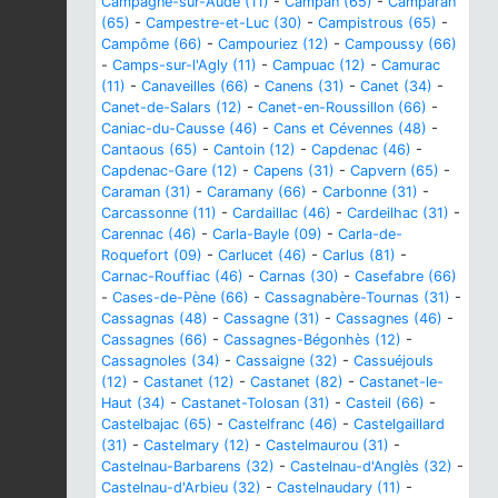
Campagne-sur-Aude (11)
-
Campan (65)
-
Camparan
(65)
-
Campestre-et-Luc (30)
-
Campistrous (65)
-
Campôme (66)
-
Campouriez (12)
-
Campoussy (66)
-
Camps-sur-l'Agly (11)
-
Campuac (12)
-
Camurac
(11)
-
Canaveilles (66)
-
Canens (31)
-
Canet (34)
-
Canet-de-Salars (12)
-
Canet-en-Roussillon (66)
-
Caniac-du-Causse (46)
-
Cans et Cévennes (48)
-
Cantaous (65)
-
Cantoin (12)
-
Capdenac (46)
-
Capdenac-Gare (12)
-
Capens (31)
-
Capvern (65)
-
Caraman (31)
-
Caramany (66)
-
Carbonne (31)
-
Carcassonne (11)
-
Cardaillac (46)
-
Cardeilhac (31)
-
Carennac (46)
-
Carla-Bayle (09)
-
Carla-de-
Roquefort (09)
-
Carlucet (46)
-
Carlus (81)
-
Carnac-Rouffiac (46)
-
Carnas (30)
-
Casefabre (66)
-
Cases-de-Pène (66)
-
Cassagnabère-Tournas (31)
-
Cassagnas (48)
-
Cassagne (31)
-
Cassagnes (46)
-
Cassagnes (66)
-
Cassagnes-Bégonhès (12)
-
Cassagnoles (34)
-
Cassaigne (32)
-
Cassuéjouls
(12)
-
Castanet (12)
-
Castanet (82)
-
Castanet-le-
Haut (34)
-
Castanet-Tolosan (31)
-
Casteil (66)
-
Castelbajac (65)
-
Castelfranc (46)
-
Castelgaillard
(31)
-
Castelmary (12)
-
Castelmaurou (31)
-
Castelnau-Barbarens (32)
-
Castelnau-d'Anglès (32)
-
Castelnau-d'Arbieu (32)
-
Castelnaudary (11)
-