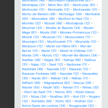
Montredon (46)
-
Montredon-Labessonnié (81)
-
Montréjeau (31)
-
Mont-Roc (81)
-
Montrosier (81)
-
Montrozier (12)
-
Montsalès (12)
-
Montsaunès (31)
-
Monts-de-Randon (48)
-
Montségur (09)
-
Montsérié
(65)
-
Montvalent (46)
-
Morlhon-le-Haut (12)
-
Mormès (32)
-
Mosset (66)
-
Mostuéjouls (12)
-
Mouchan (32)
-
Moulès-et-Baucels (34)
-
Moulin-
Mage (81)
-
Moulis (09)
-
Mounes-Prohencoux (12)
-
Mouret (12)
-
Moussan (11)
-
Moussoulens (11)
-
Moustajon (31)
-
Mouthoumet (11)
-
Moyrazès (12)
-
Murasson (12)
-
Murat-sur-Vèbre (81)
-
Mur-de-
Barrez (12)
-
Muret (31)
-
Muret-le-Château (12)
-
Murles (34)
-
Murols (12)
-
Murviel-lès-Béziers (34)
-
Nadillac (46)
-
Nages (81)
-
Nahuja (66)
-
Nailloux
(31)
-
Najac (12)
-
Nant (12)
-
Narbonne (11)
-
Nasbinals (48)
-
Naucelle (12)
-
Naussac (12)
-
Naussac-Fontanes (48)
-
Nauviale (12)
-
Navacelles
(30)
-
Navès (81)
-
Nébian (34)
-
Nébias (11)
-
Néfiach (66)
-
Nègrepelisse (82)
-
Nescus (09)
-
Nestier (65)
-
Neuilh (65)
-
Névian (11)
-
Nîmes (30)
-
Niort-de-Sault (11)
-
Nistos (65)
-
Nizan-Gesse
(31)
-
Nizas (34)
-
Noailhac (81)
-
Noé (31)
-
Nogaro
(32)
-
Nohèdes (66)
-
Nohic (82)
-
Noilhan (32)
-
Notre-Dame-de-Londres (34)
-
Nougaroulet (32)
-