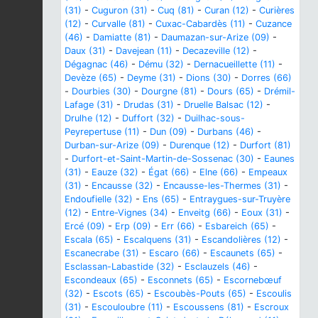
(31)
-
Cuguron (31)
-
Cuq (81)
-
Curan (12)
-
Curières
(12)
-
Curvalle (81)
-
Cuxac-Cabardès (11)
-
Cuzance
(46)
-
Damiatte (81)
-
Daumazan-sur-Arize (09)
-
Daux (31)
-
Davejean (11)
-
Decazeville (12)
-
Dégagnac (46)
-
Dému (32)
-
Dernacueillette (11)
-
Devèze (65)
-
Deyme (31)
-
Dions (30)
-
Dorres (66)
-
Dourbies (30)
-
Dourgne (81)
-
Dours (65)
-
Drémil-
Lafage (31)
-
Drudas (31)
-
Druelle Balsac (12)
-
Drulhe (12)
-
Duffort (32)
-
Duilhac-sous-
Peyrepertuse (11)
-
Dun (09)
-
Durbans (46)
-
Durban-sur-Arize (09)
-
Durenque (12)
-
Durfort (81)
-
Durfort-et-Saint-Martin-de-Sossenac (30)
-
Eaunes
(31)
-
Eauze (32)
-
Égat (66)
-
Elne (66)
-
Empeaux
(31)
-
Encausse (32)
-
Encausse-les-Thermes (31)
-
Endoufielle (32)
-
Ens (65)
-
Entraygues-sur-Truyère
(12)
-
Entre-Vignes (34)
-
Enveitg (66)
-
Eoux (31)
-
Ercé (09)
-
Erp (09)
-
Err (66)
-
Esbareich (65)
-
Escala (65)
-
Escalquens (31)
-
Escandolières (12)
-
Escanecrabe (31)
-
Escaro (66)
-
Escaunets (65)
-
Esclassan-Labastide (32)
-
Esclauzels (46)
-
Escondeaux (65)
-
Esconnets (65)
-
Escornebœuf
(32)
-
Escots (65)
-
Escoubès-Pouts (65)
-
Escoulis
(31)
-
Escouloubre (11)
-
Escoussens (81)
-
Escroux