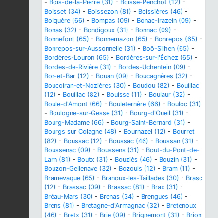
-
Bois-de-la-Pierre (31)
-
Boisse-Penchot (12)
-
Boisset (34)
-
Boissezon (81)
-
Boissières (46)
-
Bolquère (66)
-
Bompas (09)
-
Bonac-Irazein (09)
-
Bonas (32)
-
Bondigoux (31)
-
Bonnac (09)
-
Bonnefont (65)
-
Bonnemazon (65)
-
Bonrepos (65)
-
Bonrepos-sur-Aussonnelle (31)
-
Boô-Silhen (65)
-
Bordères-Louron (65)
-
Bordères-sur-l'Échez (65)
-
Bordes-de-Rivière (31)
-
Bordes-Uchentein (09)
-
Bor-et-Bar (12)
-
Bouan (09)
-
Boucagnères (32)
-
Boucoiran-et-Nozières (30)
-
Boudou (82)
-
Bouillac
(12)
-
Bouillac (82)
-
Bouisse (11)
-
Boulaur (32)
-
Boule-d'Amont (66)
-
Bouleternère (66)
-
Bouloc (31)
-
Boulogne-sur-Gesse (31)
-
Bourg-d'Oueil (31)
-
Bourg-Madame (66)
-
Bourg-Saint-Bernard (31)
-
Bourgs sur Colagne (48)
-
Bournazel (12)
-
Bourret
(82)
-
Boussac (12)
-
Boussac (46)
-
Boussan (31)
-
Boussenac (09)
-
Boussens (31)
-
Bout-du-Pont-de-
Larn (81)
-
Boutx (31)
-
Bouziès (46)
-
Bouzin (31)
-
Bouzon-Gellenave (32)
-
Bozouls (12)
-
Bram (11)
-
Bramevaque (65)
-
Branoux-les-Taillades (30)
-
Brasc
(12)
-
Brassac (09)
-
Brassac (81)
-
Brax (31)
-
Bréau-Mars (30)
-
Brenas (34)
-
Brengues (46)
-
Brens (81)
-
Bretagne-d'Armagnac (32)
-
Bretenoux
(46)
-
Bretx (31)
-
Brie (09)
-
Brignemont (31)
-
Brion