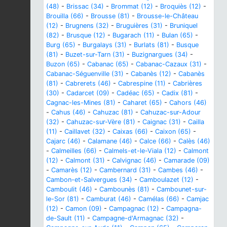
(48)
-
Brissac (34)
-
Brommat (12)
-
Broquiès (12)
-
Brouilla (66)
-
Brousse (81)
-
Brousse-le-Château
(12)
-
Brugnens (32)
-
Bruguières (31)
-
Bruniquel
(82)
-
Brusque (12)
-
Bugarach (11)
-
Bulan (65)
-
Burg (65)
-
Burgalays (31)
-
Burlats (81)
-
Busque
(81)
-
Buzet-sur-Tarn (31)
-
Buzignargues (34)
-
Buzon (65)
-
Cabanac (65)
-
Cabanac-Cazaux (31)
-
Cabanac-Séguenville (31)
-
Cabanès (12)
-
Cabanès
(81)
-
Cabrerets (46)
-
Cabrespine (11)
-
Cabrières
(30)
-
Cadarcet (09)
-
Cadéac (65)
-
Cadix (81)
-
Cagnac-les-Mines (81)
-
Caharet (65)
-
Cahors (46)
-
Cahus (46)
-
Cahuzac (81)
-
Cahuzac-sur-Adour
(32)
-
Cahuzac-sur-Vère (81)
-
Caignac (31)
-
Cailla
(11)
-
Caillavet (32)
-
Caixas (66)
-
Caixon (65)
-
Cajarc (46)
-
Calamane (46)
-
Calce (66)
-
Calès (46)
-
Calmeilles (66)
-
Calmels-et-le-Viala (12)
-
Calmont
(12)
-
Calmont (31)
-
Calvignac (46)
-
Camarade (09)
-
Camarès (12)
-
Cambernard (31)
-
Cambes (46)
-
Cambon-et-Salvergues (34)
-
Camboulazet (12)
-
Camboulit (46)
-
Cambounès (81)
-
Cambounet-sur-
le-Sor (81)
-
Camburat (46)
-
Camélas (66)
-
Camjac
(12)
-
Camon (09)
-
Campagnac (12)
-
Campagna-
de-Sault (11)
-
Campagne-d'Armagnac (32)
-