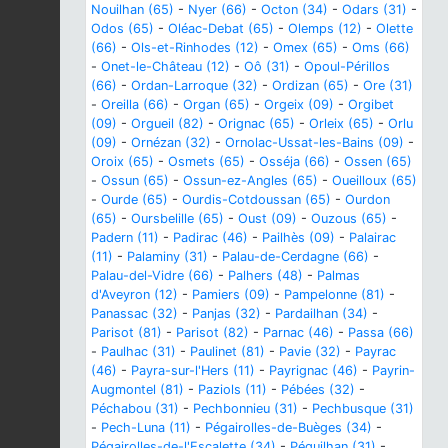
Nouilhan (65)
-
Nyer (66)
-
Octon (34)
-
Odars (31)
-
Odos (65)
-
Oléac-Debat (65)
-
Olemps (12)
-
Olette
(66)
-
Ols-et-Rinhodes (12)
-
Omex (65)
-
Oms (66)
-
Onet-le-Château (12)
-
Oô (31)
-
Opoul-Périllos
(66)
-
Ordan-Larroque (32)
-
Ordizan (65)
-
Ore (31)
-
Oreilla (66)
-
Organ (65)
-
Orgeix (09)
-
Orgibet
(09)
-
Orgueil (82)
-
Orignac (65)
-
Orleix (65)
-
Orlu
(09)
-
Ornézan (32)
-
Ornolac-Ussat-les-Bains (09)
-
Oroix (65)
-
Osmets (65)
-
Osséja (66)
-
Ossen (65)
-
Ossun (65)
-
Ossun-ez-Angles (65)
-
Oueilloux (65)
-
Ourde (65)
-
Ourdis-Cotdoussan (65)
-
Ourdon
(65)
-
Oursbelille (65)
-
Oust (09)
-
Ouzous (65)
-
Padern (11)
-
Padirac (46)
-
Pailhès (09)
-
Palairac
(11)
-
Palaminy (31)
-
Palau-de-Cerdagne (66)
-
Palau-del-Vidre (66)
-
Palhers (48)
-
Palmas
d'Aveyron (12)
-
Pamiers (09)
-
Pampelonne (81)
-
Panassac (32)
-
Panjas (32)
-
Pardailhan (34)
-
Parisot (81)
-
Parisot (82)
-
Parnac (46)
-
Passa (66)
-
Paulhac (31)
-
Paulinet (81)
-
Pavie (32)
-
Payrac
(46)
-
Payra-sur-l'Hers (11)
-
Payrignac (46)
-
Payrin-
Augmontel (81)
-
Paziols (11)
-
Pébées (32)
-
Péchabou (31)
-
Pechbonnieu (31)
-
Pechbusque (31)
-
Pech-Luna (11)
-
Pégairolles-de-Buèges (34)
-
Pégairolles-de-l'Escalette (34)
-
Péguilhan (31)
-