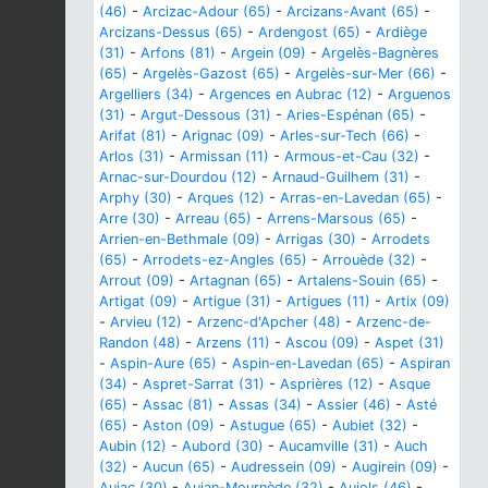
(46)
-
Arcizac-Adour (65)
-
Arcizans-Avant (65)
-
Arcizans-Dessus (65)
-
Ardengost (65)
-
Ardiège
(31)
-
Arfons (81)
-
Argein (09)
-
Argelès-Bagnères
(65)
-
Argelès-Gazost (65)
-
Argelès-sur-Mer (66)
-
Argelliers (34)
-
Argences en Aubrac (12)
-
Arguenos
(31)
-
Argut-Dessous (31)
-
Aries-Espénan (65)
-
Arifat (81)
-
Arignac (09)
-
Arles-sur-Tech (66)
-
Arlos (31)
-
Armissan (11)
-
Armous-et-Cau (32)
-
Arnac-sur-Dourdou (12)
-
Arnaud-Guilhem (31)
-
Arphy (30)
-
Arques (12)
-
Arras-en-Lavedan (65)
-
Arre (30)
-
Arreau (65)
-
Arrens-Marsous (65)
-
Arrien-en-Bethmale (09)
-
Arrigas (30)
-
Arrodets
(65)
-
Arrodets-ez-Angles (65)
-
Arrouède (32)
-
Arrout (09)
-
Artagnan (65)
-
Artalens-Souin (65)
-
Artigat (09)
-
Artigue (31)
-
Artigues (11)
-
Artix (09)
-
Arvieu (12)
-
Arzenc-d'Apcher (48)
-
Arzenc-de-
Randon (48)
-
Arzens (11)
-
Ascou (09)
-
Aspet (31)
-
Aspin-Aure (65)
-
Aspin-en-Lavedan (65)
-
Aspiran
(34)
-
Aspret-Sarrat (31)
-
Asprières (12)
-
Asque
(65)
-
Assac (81)
-
Assas (34)
-
Assier (46)
-
Asté
(65)
-
Aston (09)
-
Astugue (65)
-
Aubiet (32)
-
Aubin (12)
-
Aubord (30)
-
Aucamville (31)
-
Auch
(32)
-
Aucun (65)
-
Audressein (09)
-
Augirein (09)
-
Aujac (30)
-
Aujan-Mournède (32)
-
Aujols (46)
-