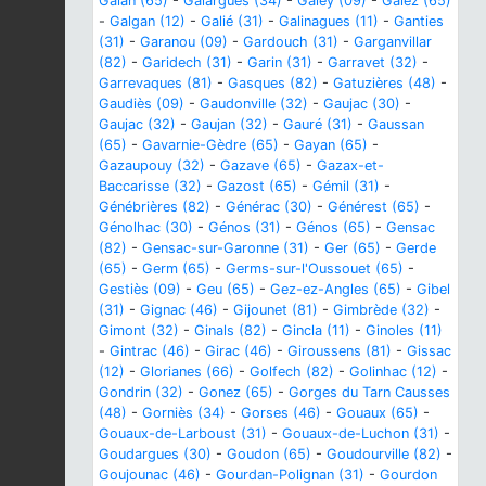
Galan (65)
-
Galargues (34)
-
Galey (09)
-
Galez (65)
-
Galgan (12)
-
Galié (31)
-
Galinagues (11)
-
Ganties
(31)
-
Garanou (09)
-
Gardouch (31)
-
Garganvillar
(82)
-
Garidech (31)
-
Garin (31)
-
Garravet (32)
-
Garrevaques (81)
-
Gasques (82)
-
Gatuzières (48)
-
Gaudiès (09)
-
Gaudonville (32)
-
Gaujac (30)
-
Gaujac (32)
-
Gaujan (32)
-
Gauré (31)
-
Gaussan
(65)
-
Gavarnie-Gèdre (65)
-
Gayan (65)
-
Gazaupouy (32)
-
Gazave (65)
-
Gazax-et-
Baccarisse (32)
-
Gazost (65)
-
Gémil (31)
-
Génébrières (82)
-
Générac (30)
-
Générest (65)
-
Génolhac (30)
-
Génos (31)
-
Génos (65)
-
Gensac
(82)
-
Gensac-sur-Garonne (31)
-
Ger (65)
-
Gerde
(65)
-
Germ (65)
-
Germs-sur-l'Oussouet (65)
-
Gestiès (09)
-
Geu (65)
-
Gez-ez-Angles (65)
-
Gibel
(31)
-
Gignac (46)
-
Gijounet (81)
-
Gimbrède (32)
-
Gimont (32)
-
Ginals (82)
-
Gincla (11)
-
Ginoles (11)
-
Gintrac (46)
-
Girac (46)
-
Giroussens (81)
-
Gissac
(12)
-
Glorianes (66)
-
Golfech (82)
-
Golinhac (12)
-
Gondrin (32)
-
Gonez (65)
-
Gorges du Tarn Causses
(48)
-
Gorniès (34)
-
Gorses (46)
-
Gouaux (65)
-
Gouaux-de-Larboust (31)
-
Gouaux-de-Luchon (31)
-
Goudargues (30)
-
Goudon (65)
-
Goudourville (82)
-
Goujounac (46)
-
Gourdan-Polignan (31)
-
Gourdon