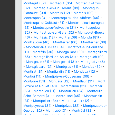
Montégut (32)
-
Montégut (65)
-
Montégut-Arros
(32)
-
Montégut-en-Couserans (09)
-
Montégut-
Plantaurel (09)
-
Monteils (12)
-
Montels (09)
-
Montespan (31)
-
Montesquieu-des-Albères (66)
-
Montesquieu-Guittaut (31)
-
Montesquieu-Lauragais
(31)
-
Montesquieu-Volvestre (31)
-
Montesquiou
(32)
-
Montestruc-sur-Gers (32)
-
Montet-et-Bouxal
(46)
-
Montézic (12)
-
Montfa (09)
-
Montfa (81)
-
Montfaucon (46)
-
Montferrer (66)
-
Montferrier (09)
-
Montferrier-sur-Lez (34)
-
Montfort-sur-Boulzane
(11)
-
Montfrin (30)
-
Montgaillard (09)
-
Montgaillard
(65)
-
Montgaillard-de-Salies (31)
-
Montgauch (09)
-
Montgazin (31)
-
Montgeard (31)
-
Montgesty (46)
-
Montgiscard (31)
-
Montgras (31)
-
Monties (32)
-
Montirat (81)
-
Montjardin (11)
-
Montjaux (12)
-
Montjoi (11)
-
Montjoie-en-Couserans (09)
-
Montjoire (31)
-
Montlaur (12)
-
Montlaur (31)
-
Mont
Lozère et Goulet (48)
-
Montmaurin (31)
-
Montner
(66)
-
Montolieu (11)
-
Montoulieu (34)
-
Montoulieu-
Saint-Bernard (31)
-
Montoussé (65)
-
Montoussin
(31)
-
Montpellier (34)
-
Montpeyroux (12)
-
Montpeyroux (34)
-
Montpézat (32)
-
Montpezat-de-
Quercy (82)
-
Montrabé (31)
-
Montréal (32)
-