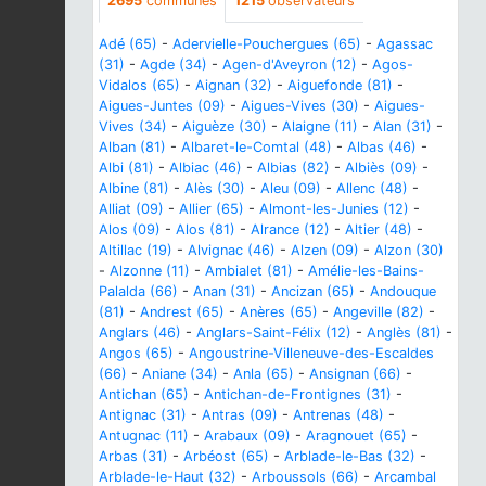
2695
communes
1215
observateurs
Adé (65)
-
Adervielle-Pouchergues (65)
-
Agassac
(31)
-
Agde (34)
-
Agen-d'Aveyron (12)
-
Agos-
Vidalos (65)
-
Aignan (32)
-
Aiguefonde (81)
-
Aigues-Juntes (09)
-
Aigues-Vives (30)
-
Aigues-
Vives (34)
-
Aiguèze (30)
-
Alaigne (11)
-
Alan (31)
-
Alban (81)
-
Albaret-le-Comtal (48)
-
Albas (46)
-
Albi (81)
-
Albiac (46)
-
Albias (82)
-
Albiès (09)
-
Albine (81)
-
Alès (30)
-
Aleu (09)
-
Allenc (48)
-
Alliat (09)
-
Allier (65)
-
Almont-les-Junies (12)
-
Alos (09)
-
Alos (81)
-
Alrance (12)
-
Altier (48)
-
Altillac (19)
-
Alvignac (46)
-
Alzen (09)
-
Alzon (30)
-
Alzonne (11)
-
Ambialet (81)
-
Amélie-les-Bains-
Palalda (66)
-
Anan (31)
-
Ancizan (65)
-
Andouque
(81)
-
Andrest (65)
-
Anères (65)
-
Angeville (82)
-
Anglars (46)
-
Anglars-Saint-Félix (12)
-
Anglès (81)
-
Angos (65)
-
Angoustrine-Villeneuve-des-Escaldes
(66)
-
Aniane (34)
-
Anla (65)
-
Ansignan (66)
-
Antichan (65)
-
Antichan-de-Frontignes (31)
-
Antignac (31)
-
Antras (09)
-
Antrenas (48)
-
Antugnac (11)
-
Arabaux (09)
-
Aragnouet (65)
-
Arbas (31)
-
Arbéost (65)
-
Arblade-le-Bas (32)
-
Arblade-le-Haut (32)
-
Arboussols (66)
-
Arcambal