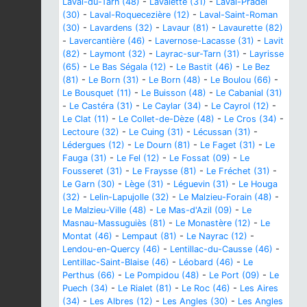
Laval-du-Tarn (48)
-
Lavalette (31)
-
Laval-Pradel
(30)
-
Laval-Roquecezière (12)
-
Laval-Saint-Roman
(30)
-
Lavardens (32)
-
Lavaur (81)
-
Lavaurette (82)
-
Lavercantière (46)
-
Lavernose-Lacasse (31)
-
Lavit
(82)
-
Laymont (32)
-
Layrac-sur-Tarn (31)
-
Layrisse
(65)
-
Le Bas Ségala (12)
-
Le Bastit (46)
-
Le Bez
(81)
-
Le Born (31)
-
Le Born (48)
-
Le Boulou (66)
-
Le Bousquet (11)
-
Le Buisson (48)
-
Le Cabanial (31)
-
Le Castéra (31)
-
Le Caylar (34)
-
Le Cayrol (12)
-
Le Clat (11)
-
Le Collet-de-Dèze (48)
-
Le Cros (34)
-
Lectoure (32)
-
Le Cuing (31)
-
Lécussan (31)
-
Lédergues (12)
-
Le Dourn (81)
-
Le Faget (31)
-
Le
Fauga (31)
-
Le Fel (12)
-
Le Fossat (09)
-
Le
Fousseret (31)
-
Le Fraysse (81)
-
Le Fréchet (31)
-
Le Garn (30)
-
Lège (31)
-
Léguevin (31)
-
Le Houga
(32)
-
Lelin-Lapujolle (32)
-
Le Malzieu-Forain (48)
-
Le Malzieu-Ville (48)
-
Le Mas-d'Azil (09)
-
Le
Masnau-Massuguiès (81)
-
Le Monastère (12)
-
Le
Montat (46)
-
Lempaut (81)
-
Le Nayrac (12)
-
Lendou-en-Quercy (46)
-
Lentillac-du-Causse (46)
-
Lentillac-Saint-Blaise (46)
-
Léobard (46)
-
Le
Perthus (66)
-
Le Pompidou (48)
-
Le Port (09)
-
Le
Puech (34)
-
Le Rialet (81)
-
Le Roc (46)
-
Les Aires
(34)
-
Les Albres (12)
-
Les Angles (30)
-
Les Angles