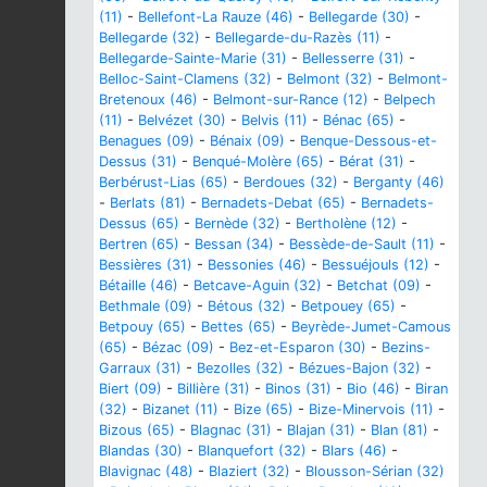
(11)
-
Bellefont-La Rauze (46)
-
Bellegarde (30)
-
Bellegarde (32)
-
Bellegarde-du-Razès (11)
-
Bellegarde-Sainte-Marie (31)
-
Bellesserre (31)
-
Belloc-Saint-Clamens (32)
-
Belmont (32)
-
Belmont-
Bretenoux (46)
-
Belmont-sur-Rance (12)
-
Belpech
(11)
-
Belvézet (30)
-
Belvis (11)
-
Bénac (65)
-
Benagues (09)
-
Bénaix (09)
-
Benque-Dessous-et-
Dessus (31)
-
Benqué-Molère (65)
-
Bérat (31)
-
Berbérust-Lias (65)
-
Berdoues (32)
-
Berganty (46)
-
Berlats (81)
-
Bernadets-Debat (65)
-
Bernadets-
Dessus (65)
-
Bernède (32)
-
Bertholène (12)
-
Bertren (65)
-
Bessan (34)
-
Bessède-de-Sault (11)
-
Bessières (31)
-
Bessonies (46)
-
Bessuéjouls (12)
-
Bétaille (46)
-
Betcave-Aguin (32)
-
Betchat (09)
-
Bethmale (09)
-
Bétous (32)
-
Betpouey (65)
-
Betpouy (65)
-
Bettes (65)
-
Beyrède-Jumet-Camous
(65)
-
Bézac (09)
-
Bez-et-Esparon (30)
-
Bezins-
Garraux (31)
-
Bezolles (32)
-
Bézues-Bajon (32)
-
Biert (09)
-
Billière (31)
-
Binos (31)
-
Bio (46)
-
Biran
(32)
-
Bizanet (11)
-
Bize (65)
-
Bize-Minervois (11)
-
Bizous (65)
-
Blagnac (31)
-
Blajan (31)
-
Blan (81)
-
Blandas (30)
-
Blanquefort (32)
-
Blars (46)
-
Blavignac (48)
-
Blaziert (32)
-
Blousson-Sérian (32)