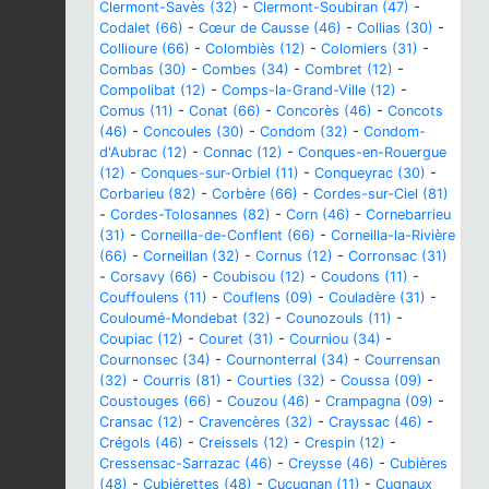
Clermont-Savès (32)
-
Clermont-Soubiran (47)
-
Codalet (66)
-
Cœur de Causse (46)
-
Collias (30)
-
Collioure (66)
-
Colombiès (12)
-
Colomiers (31)
-
Combas (30)
-
Combes (34)
-
Combret (12)
-
Compolibat (12)
-
Comps-la-Grand-Ville (12)
-
Comus (11)
-
Conat (66)
-
Concorès (46)
-
Concots
(46)
-
Concoules (30)
-
Condom (32)
-
Condom-
d'Aubrac (12)
-
Connac (12)
-
Conques-en-Rouergue
(12)
-
Conques-sur-Orbiel (11)
-
Conqueyrac (30)
-
Corbarieu (82)
-
Corbère (66)
-
Cordes-sur-Ciel (81)
-
Cordes-Tolosannes (82)
-
Corn (46)
-
Cornebarrieu
(31)
-
Corneilla-de-Conflent (66)
-
Corneilla-la-Rivière
(66)
-
Corneillan (32)
-
Cornus (12)
-
Corronsac (31)
-
Corsavy (66)
-
Coubisou (12)
-
Coudons (11)
-
Couffoulens (11)
-
Couflens (09)
-
Couladère (31)
-
Couloumé-Mondebat (32)
-
Counozouls (11)
-
Coupiac (12)
-
Couret (31)
-
Courniou (34)
-
Cournonsec (34)
-
Cournonterral (34)
-
Courrensan
(32)
-
Courris (81)
-
Courties (32)
-
Coussa (09)
-
Coustouges (66)
-
Couzou (46)
-
Crampagna (09)
-
Cransac (12)
-
Cravencères (32)
-
Crayssac (46)
-
Crégols (46)
-
Creissels (12)
-
Crespin (12)
-
Cressensac-Sarrazac (46)
-
Creysse (46)
-
Cubières
(48)
-
Cubiérettes (48)
-
Cucugnan (11)
-
Cugnaux