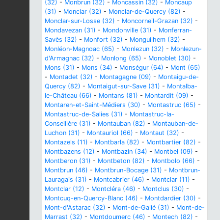
(32)
-
Monbrun (32)
-
Moncassin (32)
-
Moncaup
(31)
-
Monclar (32)
-
Monclar-de-Quercy (82)
-
Monclar-sur-Losse (32)
-
Moncorneil-Grazan (32)
-
Mondavezan (31)
-
Mondonville (31)
-
Monferran-
Savès (32)
-
Monfort (32)
-
Monguilhem (32)
-
Monléon-Magnoac (65)
-
Monlezun (32)
-
Monlezun-
d'Armagnac (32)
-
Monlong (65)
-
Monoblet (30)
-
Mons (31)
-
Mons (34)
-
Monségur (64)
-
Mont (65)
-
Montadet (32)
-
Montagagne (09)
-
Montaigu-de-
Quercy (82)
-
Montaigut-sur-Save (31)
-
Montalba-
le-Château (66)
-
Montans (81)
-
Montardit (09)
-
Montaren-et-Saint-Médiers (30)
-
Montastruc (65)
-
Montastruc-de-Salies (31)
-
Montastruc-la-
Conseillère (31)
-
Montauban (82)
-
Montauban-de-
Luchon (31)
-
Montauriol (66)
-
Montaut (32)
-
Montazels (11)
-
Montbarla (82)
-
Montbartier (82)
-
Montbazens (12)
-
Montbazin (34)
-
Montbel (09)
-
Montberon (31)
-
Montbeton (82)
-
Montbolo (66)
-
Montbrun (46)
-
Montbrun-Bocage (31)
-
Montbrun-
Lauragais (31)
-
Montcabrier (46)
-
Montclar (11)
-
Montclar (12)
-
Montcléra (46)
-
Montclus (30)
-
Montcuq-en-Quercy-Blanc (46)
-
Montdardier (30)
-
Mont-d'Astarac (32)
-
Mont-de-Galié (31)
-
Mont-de-
Marrast (32)
-
Montdoumerc (46)
-
Montech (82)
-