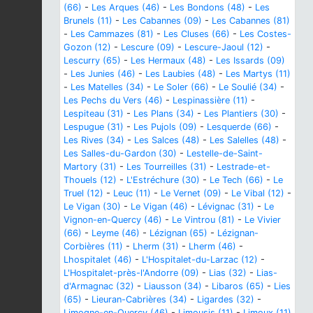
(66)
-
Les Arques (46)
-
Les Bondons (48)
-
Les
Brunels (11)
-
Les Cabannes (09)
-
Les Cabannes (81)
-
Les Cammazes (81)
-
Les Cluses (66)
-
Les Costes-
Gozon (12)
-
Lescure (09)
-
Lescure-Jaoul (12)
-
Lescurry (65)
-
Les Hermaux (48)
-
Les Issards (09)
-
Les Junies (46)
-
Les Laubies (48)
-
Les Martys (11)
-
Les Matelles (34)
-
Le Soler (66)
-
Le Soulié (34)
-
Les Pechs du Vers (46)
-
Lespinassière (11)
-
Lespiteau (31)
-
Les Plans (34)
-
Les Plantiers (30)
-
Lespugue (31)
-
Les Pujols (09)
-
Lesquerde (66)
-
Les Rives (34)
-
Les Salces (48)
-
Les Salelles (48)
-
Les Salles-du-Gardon (30)
-
Lestelle-de-Saint-
Martory (31)
-
Les Tourreilles (31)
-
Lestrade-et-
Thouels (12)
-
L'Estréchure (30)
-
Le Tech (66)
-
Le
Truel (12)
-
Leuc (11)
-
Le Vernet (09)
-
Le Vibal (12)
-
Le Vigan (30)
-
Le Vigan (46)
-
Lévignac (31)
-
Le
Vignon-en-Quercy (46)
-
Le Vintrou (81)
-
Le Vivier
(66)
-
Leyme (46)
-
Lézignan (65)
-
Lézignan-
Corbières (11)
-
Lherm (31)
-
Lherm (46)
-
Lhospitalet (46)
-
L'Hospitalet-du-Larzac (12)
-
L'Hospitalet-près-l'Andorre (09)
-
Lias (32)
-
Lias-
d'Armagnac (32)
-
Liausson (34)
-
Libaros (65)
-
Lies
(65)
-
Lieuran-Cabrières (34)
-
Ligardes (32)
-
Limogne-en-Quercy (46)
-
Limousis (11)
-
Limoux (11)