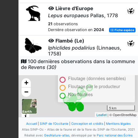
Lièvre d'Europe
Lepus europaeus
Pallas, 1778
21
observations
Dernière observation en
2024
Fiche espèce
Flambé (Le)
Iphiclides podalirius
(Linnaeus,
1758)
100 dernières observations dans la commune
Cluster
20
observations
de
Revens (30)
Dernière observation en
2026
Fiche espèce
En attente de validation régionale
Floutage (données sensibles)
Barbastelle d'Europe
+
Barbastella barbastellus
Floutage par le producteur
−
(Schreber, 1774)
Non floutées
17
observations
Dernière observation en
2011
Fiche espèce
5 km
Leaflet
| © OpenStreetMap
Buis toujours vert
Buxus sempervirens
L., 1753
Accueil
|
SINP de l'Occitanie
|
Conception et crédits
|
Mentions légales
Atlas SINP-Oc - Atlas de la faune et de la flore du SINP de l'Occitanie, 2021
15
observations
Réalisé avec
GeoNature-atlas
, développé par le
Parc national des Écrins