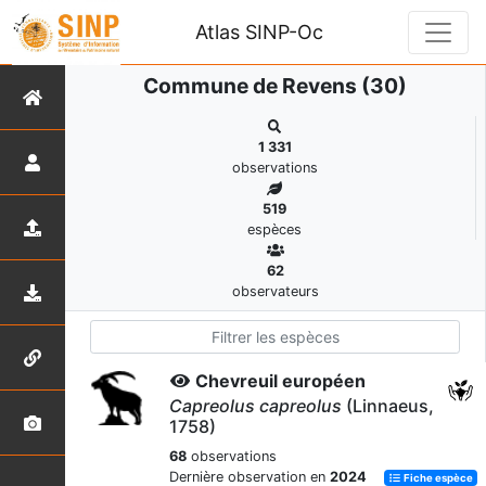
Atlas SINP-Oc
Commune de Revens (30)
1 331
observations
519
espèces
62
observateurs
Chevreuil européen
Capreolus capreolus
(Linnaeus,
1758)
68
observations
Dernière observation en
2024
Fiche espèce