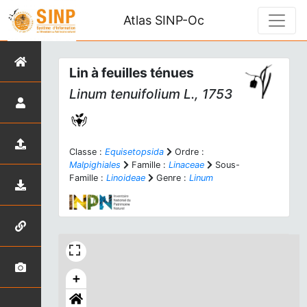
Atlas SINP-Oc
Lin à feuilles ténues
Linum tenuifolium
L., 1753
Classe :
Equisetopsida
Ordre :
Malpighiales
Famille :
Linaceae
Sous-
Famille :
Linoideae
Genre :
Linum
+