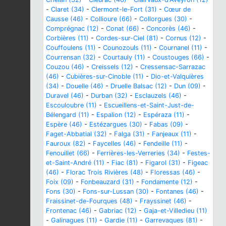
-
Claret (34)
-
Clermont-le-Fort (31)
-
Cœur de
Causse (46)
-
Collioure (66)
-
Collorgues (30)
-
Comprégnac (12)
-
Conat (66)
-
Concorès (46)
-
Corbières (11)
-
Cordes-sur-Ciel (81)
-
Cornus (12)
-
Couffoulens (11)
-
Counozouls (11)
-
Cournanel (11)
-
Courrensan (32)
-
Courtauly (11)
-
Coustouges (66)
-
Couzou (46)
-
Creissels (12)
-
Cressensac-Sarrazac
(46)
-
Cubières-sur-Cinoble (11)
-
Dio-et-Valquières
(34)
-
Douelle (46)
-
Druelle Balsac (12)
-
Dun (09)
-
Duravel (46)
-
Durban (32)
-
Esclauzels (46)
-
Escouloubre (11)
-
Escueillens-et-Saint-Just-de-
Bélengard (11)
-
Espalion (12)
-
Espéraza (11)
-
Espère (46)
-
Estézargues (30)
-
Fabas (09)
-
Faget-Abbatial (32)
-
Falga (31)
-
Fanjeaux (11)
-
Fauroux (82)
-
Faycelles (46)
-
Fendeille (11)
-
Fenouillet (66)
-
Ferrières-les-Verreries (34)
-
Festes-
et-Saint-André (11)
-
Fiac (81)
-
Figarol (31)
-
Figeac
(46)
-
Florac Trois Rivières (48)
-
Floressas (46)
-
Foix (09)
-
Fonbeauzard (31)
-
Fondamente (12)
-
Fons (30)
-
Fons-sur-Lussan (30)
-
Fontanes (46)
-
Fraissinet-de-Fourques (48)
-
Frayssinet (46)
-
Frontenac (46)
-
Gabriac (12)
-
Gaja-et-Villedieu (11)
-
Galinagues (11)
-
Gardie (11)
-
Garrevaques (81)
-