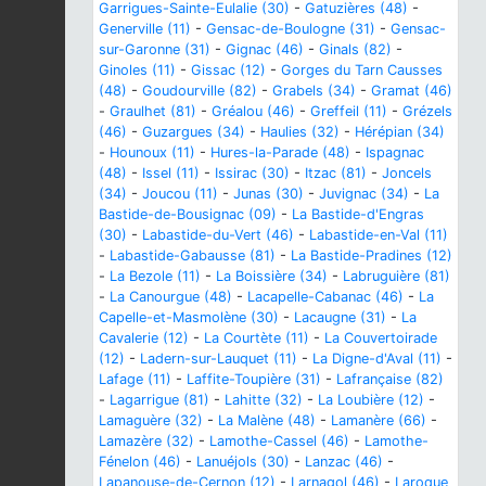
Garrigues-Sainte-Eulalie (30)
-
Gatuzières (48)
-
Generville (11)
-
Gensac-de-Boulogne (31)
-
Gensac-
sur-Garonne (31)
-
Gignac (46)
-
Ginals (82)
-
Ginoles (11)
-
Gissac (12)
-
Gorges du Tarn Causses
(48)
-
Goudourville (82)
-
Grabels (34)
-
Gramat (46)
-
Graulhet (81)
-
Gréalou (46)
-
Greffeil (11)
-
Grézels
(46)
-
Guzargues (34)
-
Haulies (32)
-
Hérépian (34)
-
Hounoux (11)
-
Hures-la-Parade (48)
-
Ispagnac
(48)
-
Issel (11)
-
Issirac (30)
-
Itzac (81)
-
Joncels
(34)
-
Joucou (11)
-
Junas (30)
-
Juvignac (34)
-
La
Bastide-de-Bousignac (09)
-
La Bastide-d'Engras
(30)
-
Labastide-du-Vert (46)
-
Labastide-en-Val (11)
-
Labastide-Gabausse (81)
-
La Bastide-Pradines (12)
-
La Bezole (11)
-
La Boissière (34)
-
Labruguière (81)
-
La Canourgue (48)
-
Lacapelle-Cabanac (46)
-
La
Capelle-et-Masmolène (30)
-
Lacaugne (31)
-
La
Cavalerie (12)
-
La Courtète (11)
-
La Couvertoirade
(12)
-
Ladern-sur-Lauquet (11)
-
La Digne-d'Aval (11)
-
Lafage (11)
-
Laffite-Toupière (31)
-
Lafrançaise (82)
-
Lagarrigue (81)
-
Lahitte (32)
-
La Loubière (12)
-
Lamaguère (32)
-
La Malène (48)
-
Lamanère (66)
-
Lamazère (32)
-
Lamothe-Cassel (46)
-
Lamothe-
Fénelon (46)
-
Lanuéjols (30)
-
Lanzac (46)
-
Lapanouse-de-Cernon (12)
-
Larnagol (46)
-
Laroque