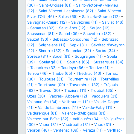
(30)
-
Saint-Urcisse (81)
-
Saint-Victor-et-Melvieu
(12)
-
Saint-Vincent-Lespinasse (82)
-
Saint-Vincent-
Rive-d'Olt (46)
-
Salles (65)
-
Salles-la-Source (12)
-
Salvagnac-Cajarc (12)
-
Salvezines (11)
-
Salviac (46)
-
Samatan (32)
-
Sauclières (12)
-
Saujac (12)
-
Saussenac (81)
-
Sautel (09)
-
Sauveterre (82)
-
Sauzet (30)
-
Sébazac-Concourès (12)
-
Sébrazac
(12)
-
Seignalens (11)
-
Sepx (31)
-
Sévérac d'Aveyron
(12)
-
Simorre (32)
-
Solomiac (32)
-
Sorbs (34)
-
Sorèze (81)
-
Souel (81)
-
Sougraigne (11)
-
Soula
(09)
-
Soulatgé (11)
-
Sournia (66)
-
Sussargues (34)
-
Tachoires (32)
-
Taurinya (66)
-
Taurize (11)
-
Terrou (46)
-
Thèbe (65)
-
Thédirac (46)
-
Tornac
(30)
-
Toulouse (31)
-
Tournemire (12)
-
Tourreilles
(11)
-
Tourtouse (09)
-
Traversères (32)
-
Tréjouls
(82)
-
Trèves (30)
-
Tréziers (11)
-
Troubat (65)
-
Uzès (30)
-
Vabres-l'Abbaye (12)
-
Vacquiers (31)
-
Vailhauquès (34)
-
Vailhourles (12)
-
Val-de-Dagne
(11)
-
Val de Lambronne (11)
-
Val-du-Faby (11)
-
Valdurenque (81)
-
Valence-d'Albigeois (81)
-
Valence-sur-Baïse (32)
-
Valflaunès (34)
-
Valliguières
(30)
-
Vaour (81)
-
Vaudreuille (31)
-
Vaux (31)
-
Vebron (48)
-
Ventenac (09)
-
Véraza (11)
-
Verlhac-