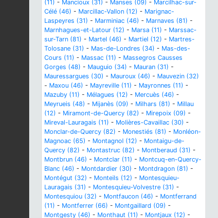
(11)
-
Mancioux (31)
-
Manses (09)
-
Marcilhac-sur-
Célé (46)
-
Marcillac-Vallon (12)
-
Marignac-
Laspeyres (31)
-
Marminiac (46)
-
Marnaves (81)
-
Marnhagues-et-Latour (12)
-
Marsa (11)
-
Marssac-
sur-Tarn (81)
-
Martel (46)
-
Martiel (12)
-
Martres-
Tolosane (31)
-
Mas-de-Londres (34)
-
Mas-des-
Cours (11)
-
Massac (11)
-
Massegros Causses
Gorges (48)
-
Mauguio (34)
-
Mauran (31)
-
Mauressargues (30)
-
Mauroux (46)
-
Mauvezin (32)
-
Maxou (46)
-
Mayreville (11)
-
Mayronnes (11)
-
Mazuby (11)
-
Mélagues (12)
-
Mercuès (46)
-
Meyrueis (48)
-
Mijanès (09)
-
Milhars (81)
-
Millau
(12)
-
Miramont-de-Quercy (82)
-
Mirepoix (09)
-
Mireval-Lauragais (11)
-
Molières-Cavaillac (30)
-
Monclar-de-Quercy (82)
-
Monestiés (81)
-
Monléon-
Magnoac (65)
-
Montagnol (12)
-
Montaigu-de-
Quercy (82)
-
Montastruc (82)
-
Montberaud (31)
-
Montbrun (46)
-
Montclar (11)
-
Montcuq-en-Quercy-
Blanc (46)
-
Montdardier (30)
-
Montdragon (81)
-
Montégut (32)
-
Monteils (12)
-
Montesquieu-
Lauragais (31)
-
Montesquieu-Volvestre (31)
-
Montesquiou (32)
-
Montfaucon (46)
-
Montferrand
(11)
-
Montferrer (66)
-
Montgaillard (09)
-
Montgesty (46)
-
Monthaut (11)
-
Montjaux (12)
-