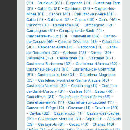
(81)
-
Bruniquel (82)
-
Bugarach (11)
-
Buzet-sur-Tarn
(31)
-
Cabanès (81)
-
Cabrières (34)
-
Cagnac-les-
Mines (81)
-
Cahors (46)
-
Cahuzac-sur-Vère (81)
-
Cailla (11)
-
Caillavet (32)
-
Cajarc (46)
-
Calès (46)
-
Calmont (31)
-
Camarade (09)
-
Campagnac (12)
-
Campagnac (81)
-
Campagna-de-Sault (11)
-
Campestre-et-Luc (30)
-
Canaveilles (66)
-
Caniac-
du-Causse (46)
-
Cans et Cévennes (48)
-
Capdenac
(46)
-
Capdenac-Gare (12)
-
Carbonne (31)
-
Carla-
de-Roquefort (09)
-
Carlucet (46)
-
Carnas (30)
-
Cassaigne (32)
-
Cassaignes (11)
-
Castanet (82)
-
Castelnau-Barbarens (32)
-
Castelnau-d'Arbieu (32)
-
Castelnau-de-Lévis (81)
-
Castelnau-de-Montmiral
(81)
-
Castelnau-le-Lez (34)
-
Castelnau-Magnoac
(65)
-
Castelnau Montratier-Sainte Alauzie (46)
-
Castelnau-Valence (30)
-
Castelreng (11)
-
Castillon-
de-Saint-Martory (31)
-
Castres (81)
-
Catus (46)
-
Caucalières (81)
-
Caudiès-de-Fenouillèdes (66)
-
Caunettes-en-Val (11)
-
Caunette-sur-Lauquet (11)
-
Causse-et-Diège (12)
-
Cavanac (11)
-
Caveirac (30)
-
Caylus (82)
-
Cazalrenoux (11)
-
Cazals-des-Baylès
(09)
-
Cazeneuve-Montaut (31)
-
Cépie (11)
-
Cérizols
(09)
-
Cestayrols (81)
-
Cézac (46)
-
Chanac (48)
-
Chélan (32)
-
Cieurac (46)
-
Clairvaux-d'Aveyron (12)