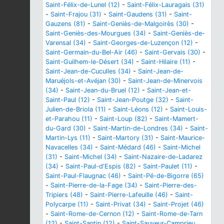
Saint-Félix-de-Lunel (12)
-
Saint-Félix-Lauragais (31)
-
Saint-Frajou (31)
-
Saint-Gaudens (31)
-
Saint-
Gauzens (81)
-
Saint-Geniès-de-Malgoirès (30)
-
Saint-Geniès-des-Mourgues (34)
-
Saint-Geniès-de-
Varensal (34)
-
Saint-Georges-de-Luzençon (12)
-
Saint-Germain-du-Bel-Air (46)
-
Saint-Gervais (30)
-
Saint-Guilhem-le-Désert (34)
-
Saint-Hilaire (11)
-
Saint-Jean-de-Cuculles (34)
-
Saint-Jean-de-
Maruéjols-et-Avéjan (30)
-
Saint-Jean-de-Minervois
(34)
-
Saint-Jean-du-Bruel (12)
-
Saint-Jean-et-
Saint-Paul (12)
-
Saint-Jean-Poutge (32)
-
Saint-
Julien-de-Briola (11)
-
Saint-Léons (12)
-
Saint-Louis-
et-Parahou (11)
-
Saint-Loup (82)
-
Saint-Mamert-
du-Gard (30)
-
Saint-Martin-de-Londres (34)
-
Saint-
Martin-Lys (11)
-
Saint-Martory (31)
-
Saint-Maurice-
Navacelles (34)
-
Saint-Médard (46)
-
Saint-Michel
(31)
-
Saint-Michel (34)
-
Saint-Nazaire-de-Ladarez
(34)
-
Saint-Paul-d'Espis (82)
-
Saint-Paulet (11)
-
Saint-Paul-Flaugnac (46)
-
Saint-Pé-de-Bigorre (65)
-
Saint-Pierre-de-la-Fage (34)
-
Saint-Pierre-des-
Tripiers (48)
-
Saint-Pierre-Lafeuille (46)
-
Saint-
Polycarpe (11)
-
Saint-Privat (34)
-
Saint-Projet (46)
-
Saint-Rome-de-Cernon (12)
-
Saint-Rome-de-Tarn
(12)
-
Saint-Santin (12)
-
Saint-Sauveur-Camprieu