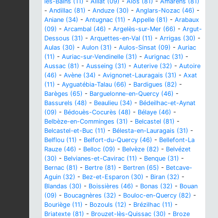
les-Bains (11)
-
Alliat (09)
-
Alos (81)
-
Amarens (81)
-
Andillac (81)
-
Anduze (30)
-
Anglars-Nozac (46)
-
Aniane (34)
-
Antugnac (11)
-
Appelle (81)
-
Arabaux
(09)
-
Arcambal (46)
-
Argelès-sur-Mer (66)
-
Argut-
Dessous (31)
-
Arquettes-en-Val (11)
-
Arrigas (30)
-
Aulas (30)
-
Aulon (31)
-
Aulos-Sinsat (09)
-
Auriac
(11)
-
Auriac-sur-Vendinelle (31)
-
Aurignac (31)
-
Aussac (81)
-
Ausseing (31)
-
Auterive (32)
-
Autoire
(46)
-
Avène (34)
-
Avignonet-Lauragais (31)
-
Axat
(11)
-
Ayguatébia-Talau (66)
-
Bardigues (82)
-
Barèges (65)
-
Barguelonne-en-Quercy (46)
-
Bassurels (48)
-
Beaulieu (34)
-
Bédeilhac-et-Aynat
(09)
-
Bédouès-Cocurès (48)
-
Bélaye (46)
-
Belbèze-en-Comminges (31)
-
Belcastel (81)
-
Belcastel-et-Buc (11)
-
Bélesta-en-Lauragais (31)
-
Belflou (11)
-
Belfort-du-Quercy (46)
-
Bellefont-La
Rauze (46)
-
Belloc (09)
-
Belvèze (82)
-
Belvézet
(30)
-
Belvianes-et-Cavirac (11)
-
Benque (31)
-
Bernac (81)
-
Bertre (81)
-
Bertren (65)
-
Betcave-
Aguin (32)
-
Bez-et-Esparon (30)
-
Biran (32)
-
Blandas (30)
-
Boissières (46)
-
Bonas (32)
-
Bouan
(09)
-
Boucagnères (32)
-
Bouloc-en-Quercy (82)
-
Bouriège (11)
-
Bozouls (12)
-
Brézilhac (11)
-
Briatexte (81)
-
Brouzet-lès-Quissac (30)
-
Broze