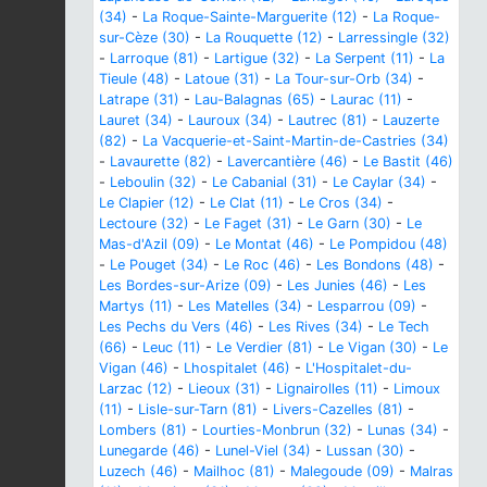
(34)
-
La Roque-Sainte-Marguerite (12)
-
La Roque-
sur-Cèze (30)
-
La Rouquette (12)
-
Larressingle (32)
-
Larroque (81)
-
Lartigue (32)
-
La Serpent (11)
-
La
Tieule (48)
-
Latoue (31)
-
La Tour-sur-Orb (34)
-
Latrape (31)
-
Lau-Balagnas (65)
-
Laurac (11)
-
Lauret (34)
-
Lauroux (34)
-
Lautrec (81)
-
Lauzerte
(82)
-
La Vacquerie-et-Saint-Martin-de-Castries (34)
-
Lavaurette (82)
-
Lavercantière (46)
-
Le Bastit (46)
-
Leboulin (32)
-
Le Cabanial (31)
-
Le Caylar (34)
-
Le Clapier (12)
-
Le Clat (11)
-
Le Cros (34)
-
Lectoure (32)
-
Le Faget (31)
-
Le Garn (30)
-
Le
Mas-d'Azil (09)
-
Le Montat (46)
-
Le Pompidou (48)
-
Le Pouget (34)
-
Le Roc (46)
-
Les Bondons (48)
-
Les Bordes-sur-Arize (09)
-
Les Junies (46)
-
Les
Martys (11)
-
Les Matelles (34)
-
Lesparrou (09)
-
Les Pechs du Vers (46)
-
Les Rives (34)
-
Le Tech
(66)
-
Leuc (11)
-
Le Verdier (81)
-
Le Vigan (30)
-
Le
Vigan (46)
-
Lhospitalet (46)
-
L'Hospitalet-du-
Larzac (12)
-
Lieoux (31)
-
Lignairolles (11)
-
Limoux
(11)
-
Lisle-sur-Tarn (81)
-
Livers-Cazelles (81)
-
Lombers (81)
-
Lourties-Monbrun (32)
-
Lunas (34)
-
Lunegarde (46)
-
Lunel-Viel (34)
-
Lussan (30)
-
Luzech (46)
-
Mailhoc (81)
-
Malegoude (09)
-
Malras