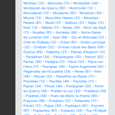
Montlaur (12)
-
Montolieu (11)
-
Montpellier (34)
-
Montpezat-de-Quercy (82)
-
Montrozier (12)
-
Mostuéjouls (12)
-
Moulayrès (81)
-
Moulézan (30)
-
Mouret (12)
-
Mourvilles-Hautes (31)
-
Mouzieys-
Panens (81)
-
Muret (31)
-
Nailloux (31)
-
Najac (12)
-
Nant (12)
-
Nébias (11)
-
Nîmes (30)
-
Niort-de-Sault
(11)
-
Noailles (81)
-
Nohèdes (66)
-
Notre-Dame-
de-Londres (34)
-
Nyer (66)
-
Ols-et-Rinhodes (12)
-
Onet-le-Château (12)
-
Orban (81)
-
Ordan-Larroque
(32)
-
Ornézan (32)
-
Ornolac-Ussat-les-Bains (09)
-
Ouzous (65)
-
Palaminy (31)
-
Palmas d'Aveyron (12)
-
Pardailhan (34)
-
Parignargues (30)
-
Parisot (82)
-
Parnac (46)
-
Pauligne (11)
-
Pavie (32)
-
Payra-sur-
l'Hers (11)
-
Payrignac (46)
-
Payrin-Augmontel (81)
-
Pégairolles-de-l'Escalette (34)
-
Penne (81)
-
Pern
(46)
-
Pessan (32)
-
Peyrefitte-du-Razès (11)
-
Peyreleau (12)
-
Peyrilles (46)
-
Peyrolles (11)
-
Pignan (34)
-
Pinsac (46)
-
Pompignan (30)
-
Porte-
du-Quercy (46)
-
Prades-le-Lez (34)
-
Pradières (09)
-
Pradines (46)
-
Prats-de-Mollo-la-Preste (66)
-
Prayssac (46)
-
Proupiary (31)
-
Puilaurens (11)
-
Puivert (11)
-
Pujaut (30)
-
Puybegon (81)
-
Puycelsi
(81)
-
Puylaurens (81)
-
Puylausic (32)
-
Puy-l'Évêque