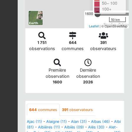
50– 100
100+
1600
50 km
Nombre d'observa
Leaflet
| © OpenStreetMap
1 751
644
391
observations
communes
observateurs
Première
Dernière
observation
observation
1600
2026
644
communes
391
observateurs
Ajac (11)
-
Alaigne (11)
-
Alan (31)
-
Albas (46)
-
Albi
(81)
-
Albières (11)
-
Albiès (09)
-
Alès (30)
-
Alet-