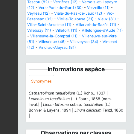
Tescou (82)
-
Verrières (12)
-
Versols-et-Lapeyre
(12)
-
Vers-Pont-du-Gard (30)
-
Verzeille (11)
-
Veyreau (12)
-
Viala-du-Pas-de-Jaux (12)
-
Vic-
Fezensac (32)
-
Vieille-Toulouse (31)
-
Vieux (81)
-
Villar-Saint-Anselme (11)
-
Villarzel-du-Razès (11)
-
Villebazy (11)
-
Villefort (11)
-
Villelongue-d'Aude (11)
-
Villeneuve-la-Comptal (11)
-
Villeneuve-sur-Vère
(81)
-
Villesèque (46)
-
Villeveyrac (34)
-
Vimenet
(12)
-
Vindrac-Alayrac (81)
Informations espèce
Synonymes
Cathartolinum tenuifolium
(L.) Rchb., 1837 |
Leucolinum tenuifolium
(L.) Fourr., 1868 [nom.
inval.] |
Linum biforme
subsp.
tenuifolium
(L.)
Bonnier & Layens, 1894 |
Linum cilicicum
Fenzl, 1860
|
Observations par classes