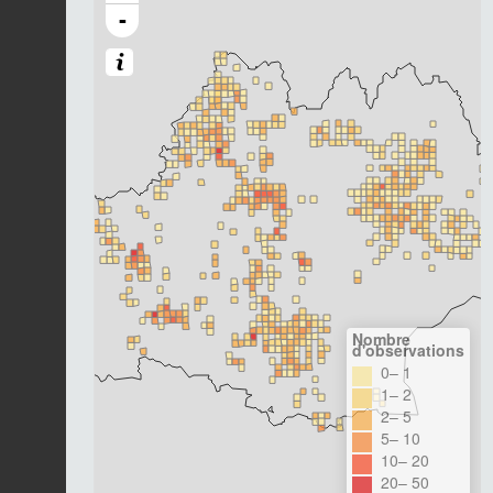
-
Nombre
d'observations
0– 1
1– 2
2– 5
5– 10
10– 20
20– 50