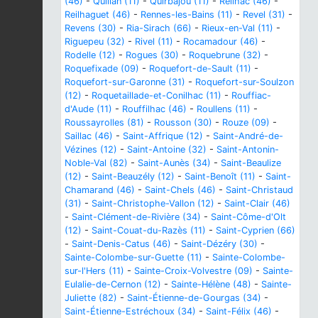
(46)
-
Quillan (11)
-
Quirbajou (11)
-
Reilhac (46)
-
Reilhaguet (46)
-
Rennes-les-Bains (11)
-
Revel (31)
-
Revens (30)
-
Ria-Sirach (66)
-
Rieux-en-Val (11)
-
Riguepeu (32)
-
Rivel (11)
-
Rocamadour (46)
-
Rodelle (12)
-
Rogues (30)
-
Roquebrune (32)
-
Roquefixade (09)
-
Roquefort-de-Sault (11)
-
Roquefort-sur-Garonne (31)
-
Roquefort-sur-Soulzon
(12)
-
Roquetaillade-et-Conilhac (11)
-
Rouffiac-
d'Aude (11)
-
Rouffilhac (46)
-
Roullens (11)
-
Roussayrolles (81)
-
Rousson (30)
-
Rouze (09)
-
Saillac (46)
-
Saint-Affrique (12)
-
Saint-André-de-
Vézines (12)
-
Saint-Antoine (32)
-
Saint-Antonin-
Noble-Val (82)
-
Saint-Aunès (34)
-
Saint-Beaulize
(12)
-
Saint-Beauzély (12)
-
Saint-Benoît (11)
-
Saint-
Chamarand (46)
-
Saint-Chels (46)
-
Saint-Christaud
(31)
-
Saint-Christophe-Vallon (12)
-
Saint-Clair (46)
-
Saint-Clément-de-Rivière (34)
-
Saint-Côme-d'Olt
(12)
-
Saint-Couat-du-Razès (11)
-
Saint-Cyprien (66)
-
Saint-Denis-Catus (46)
-
Saint-Dézéry (30)
-
Sainte-Colombe-sur-Guette (11)
-
Sainte-Colombe-
sur-l'Hers (11)
-
Sainte-Croix-Volvestre (09)
-
Sainte-
Eulalie-de-Cernon (12)
-
Sainte-Hélène (48)
-
Sainte-
Juliette (82)
-
Saint-Étienne-de-Gourgas (34)
-
Saint-Étienne-Estréchoux (34)
-
Saint-Félix (46)
-