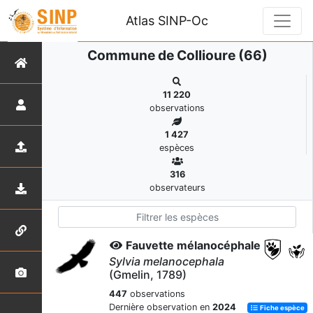
Atlas SINP-Oc
Commune de Collioure (66)
11 220
observations
1 427
espèces
316
observateurs
Fauvette mélanocéphale
Sylvia melanocephala
(Gmelin, 1789)
447
observations
Dernière observation en
2024
Fiche espèce