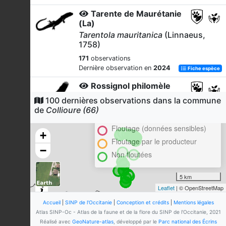
Tarente de Maurétanie
(La)
Tarentola mauritanica
(Linnaeus,
1758)
171
observations
Dernière observation en
2024
Fiche espèce
Rossignol philomèle
Luscinia megarhynchos
C.
100 dernières observations dans la commune
Cluster
L. Brehm, 1831
de
Collioure (66)
En attente de validation régionale
131
observations
Floutage (données sensibles)
Dernière observation en
2024
Fiche espèce
+
Floutage par le producteur
Chardonneret élégant
−
Non floutées
Carduelis carduelis
(Linnaeus, 1758)
5 km
128
observations
Leaflet
| © OpenStreetMap
Dernière observation en
2024
Fiche espèce
Accueil
|
SINP de l'Occitanie
|
Conception et crédits
|
Mentions légales
Hypolaïs polyglotte
Atlas SINP-Oc - Atlas de la faune et de la flore du SINP de l'Occitanie, 2021
Hippolais polyglotta
Réalisé avec
GeoNature-atlas
, développé par le
Parc national des Écrins