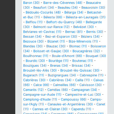
Baron (30)
-
Barre-des-Cévennes (48)
-
Beaucaire
(30)
-
Beaufort (34)
-
Beaulieu (34)
-
Beauvoisin (30)
-
Bédouès-Cocurès (48)
-
Bélarga (34)
-
Belcastel-
et-Buc (11)
-
Bélesta (66)
-
Bélesta-en-Lauragais (31)
-
Belflou (11)
-
Belfort-du-Quercy (46)
-
Bellegarde
(30)
-
Belmont-sur-Rance (12)
-
Belvézet (30)
-
Belvianes-et-Cavirac (11)
-
Bernac (81)
-
Bernis (30)
-
Bessan (34)
-
Bez-et-Esparon (30)
-
Béziers (34)
-
Bezouce (30)
-
Bizanet (11)
-
Bize-Minervois (11)
-
Blandas (30)
-
Blauzac (30)
-
Blomac (11)
-
Boisseron
(34)
-
Boisset-et-Gaujac (30)
-
Boucagnères (32)
-
Bouilhonnac (11)
-
Boule-d'Amont (66)
-
Bouquet (30)
-
Bourdic (30)
-
Bouriège (11)
-
Boutenac (11)
-
Bouzigues (34)
-
Brenas (34)
-
Brissac (34)
-
Brouzet-lès-Alès (30)
-
Brouzet-lès-Quissac (30)
-
Bugarach (11)
-
Buzignargues (34)
-
Cabrespine (11)
-
Cabrières (30)
-
Cabrières (34)
-
Cailla (11)
-
Caixas
(66)
-
Calce (66)
-
Calmeilles (66)
-
Calvisson (30)
-
Camarès (12)
-
Camélas (66)
-
Campagnan (34)
-
Campagne-sur-Aude (11)
-
Campestre-et-Luc (30)
-
Camplong-d'Aude (11)
-
Campoussy (66)
-
Camps-
sur-l'Agly (11)
-
Canaules-et-Argentières (30)
-
Canet
(11)
-
Cannes-et-Clairan (30)
-
Capendu (11)
-
Capestang (34)
-
Caramany (66)
-
Carcassonne (11)