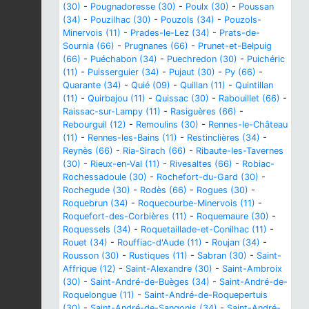
(30)
-
Pougnadoresse (30)
-
Poulx (30)
-
Poussan
(34)
-
Pouzilhac (30)
-
Pouzols (34)
-
Pouzols-
Minervois (11)
-
Prades-le-Lez (34)
-
Prats-de-
Sournia (66)
-
Prugnanes (66)
-
Prunet-et-Belpuig
(66)
-
Puéchabon (34)
-
Puechredon (30)
-
Puichéric
(11)
-
Puisserguier (34)
-
Pujaut (30)
-
Py (66)
-
Quarante (34)
-
Quié (09)
-
Quillan (11)
-
Quintillan
(11)
-
Quirbajou (11)
-
Quissac (30)
-
Rabouillet (66)
-
Raissac-sur-Lampy (11)
-
Rasiguères (66)
-
Rebourguil (12)
-
Remoulins (30)
-
Rennes-le-Château
(11)
-
Rennes-les-Bains (11)
-
Restinclières (34)
-
Reynès (66)
-
Ria-Sirach (66)
-
Ribaute-les-Tavernes
(30)
-
Rieux-en-Val (11)
-
Rivesaltes (66)
-
Robiac-
Rochessadoule (30)
-
Rochefort-du-Gard (30)
-
Rochegude (30)
-
Rodès (66)
-
Rogues (30)
-
Roquebrun (34)
-
Roquecourbe-Minervois (11)
-
Roquefort-des-Corbières (11)
-
Roquemaure (30)
-
Roquessels (34)
-
Roquetaillade-et-Conilhac (11)
-
Rouet (34)
-
Rouffiac-d'Aude (11)
-
Roujan (34)
-
Rousson (30)
-
Rustiques (11)
-
Sabran (30)
-
Saint-
Affrique (12)
-
Saint-Alexandre (30)
-
Saint-Ambroix
(30)
-
Saint-André-de-Buèges (34)
-
Saint-André-de-
Roquelongue (11)
-
Saint-André-de-Roquepertuis
(30)
-
Saint-André-de-Sangonis (34)
-
Saint-André-