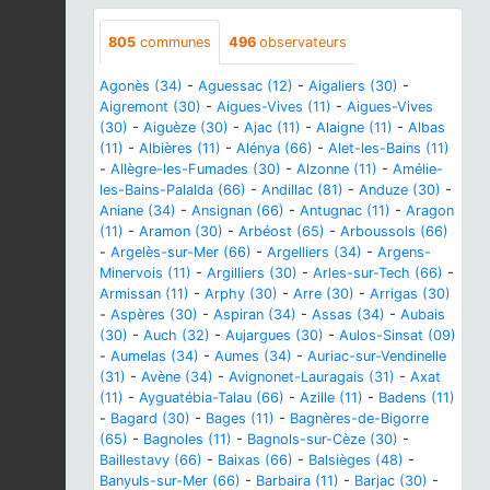
805
communes
496
observateurs
Agonès (34)
-
Aguessac (12)
-
Aigaliers (30)
-
Aigremont (30)
-
Aigues-Vives (11)
-
Aigues-Vives
(30)
-
Aiguèze (30)
-
Ajac (11)
-
Alaigne (11)
-
Albas
(11)
-
Albières (11)
-
Alénya (66)
-
Alet-les-Bains (11)
-
Allègre-les-Fumades (30)
-
Alzonne (11)
-
Amélie-
les-Bains-Palalda (66)
-
Andillac (81)
-
Anduze (30)
-
Aniane (34)
-
Ansignan (66)
-
Antugnac (11)
-
Aragon
(11)
-
Aramon (30)
-
Arbéost (65)
-
Arboussols (66)
-
Argelès-sur-Mer (66)
-
Argelliers (34)
-
Argens-
Minervois (11)
-
Argilliers (30)
-
Arles-sur-Tech (66)
-
Armissan (11)
-
Arphy (30)
-
Arre (30)
-
Arrigas (30)
-
Aspères (30)
-
Aspiran (34)
-
Assas (34)
-
Aubais
(30)
-
Auch (32)
-
Aujargues (30)
-
Aulos-Sinsat (09)
-
Aumelas (34)
-
Aumes (34)
-
Auriac-sur-Vendinelle
(31)
-
Avène (34)
-
Avignonet-Lauragais (31)
-
Axat
(11)
-
Ayguatébia-Talau (66)
-
Azille (11)
-
Badens (11)
-
Bagard (30)
-
Bages (11)
-
Bagnères-de-Bigorre
(65)
-
Bagnoles (11)
-
Bagnols-sur-Cèze (30)
-
Baillestavy (66)
-
Baixas (66)
-
Balsièges (48)
-
Banyuls-sur-Mer (66)
-
Barbaira (11)
-
Barjac (30)
-