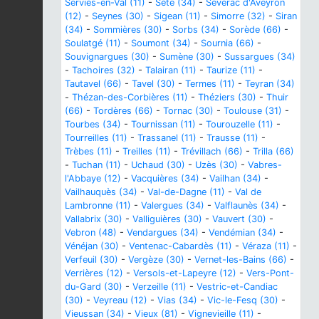
Serviès-en-Val (11)
-
Sète (34)
-
Sévérac d'Aveyron
(12)
-
Seynes (30)
-
Sigean (11)
-
Simorre (32)
-
Siran
(34)
-
Sommières (30)
-
Sorbs (34)
-
Sorède (66)
-
Soulatgé (11)
-
Soumont (34)
-
Sournia (66)
-
Souvignargues (30)
-
Sumène (30)
-
Sussargues (34)
-
Tachoires (32)
-
Talairan (11)
-
Taurize (11)
-
Tautavel (66)
-
Tavel (30)
-
Termes (11)
-
Teyran (34)
-
Thézan-des-Corbières (11)
-
Théziers (30)
-
Thuir
(66)
-
Tordères (66)
-
Tornac (30)
-
Toulouse (31)
-
Tourbes (34)
-
Tournissan (11)
-
Tourouzelle (11)
-
Tourreilles (11)
-
Trassanel (11)
-
Trausse (11)
-
Trèbes (11)
-
Treilles (11)
-
Trévillach (66)
-
Trilla (66)
-
Tuchan (11)
-
Uchaud (30)
-
Uzès (30)
-
Vabres-
l'Abbaye (12)
-
Vacquières (34)
-
Vailhan (34)
-
Vailhauquès (34)
-
Val-de-Dagne (11)
-
Val de
Lambronne (11)
-
Valergues (34)
-
Valflaunès (34)
-
Vallabrix (30)
-
Valliguières (30)
-
Vauvert (30)
-
Vebron (48)
-
Vendargues (34)
-
Vendémian (34)
-
Vénéjan (30)
-
Ventenac-Cabardès (11)
-
Véraza (11)
-
Verfeuil (30)
-
Vergèze (30)
-
Vernet-les-Bains (66)
-
Verrières (12)
-
Versols-et-Lapeyre (12)
-
Vers-Pont-
du-Gard (30)
-
Verzeille (11)
-
Vestric-et-Candiac
(30)
-
Veyreau (12)
-
Vias (34)
-
Vic-le-Fesq (30)
-
Vieussan (34)
-
Vieux (81)
-
Vignevieille (11)
-