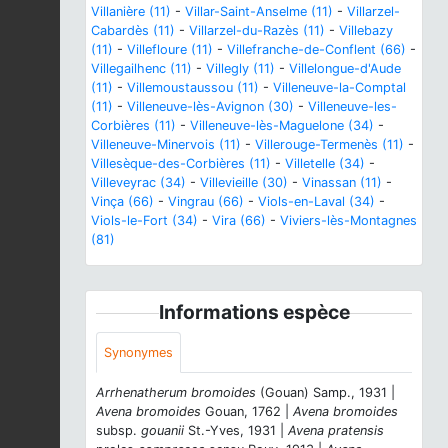
Villanière (11)
-
Villar-Saint-Anselme (11)
-
Villarzel-
Cabardès (11)
-
Villarzel-du-Razès (11)
-
Villebazy
(11)
-
Villefloure (11)
-
Villefranche-de-Conflent (66)
-
Villegailhenc (11)
-
Villegly (11)
-
Villelongue-d'Aude
(11)
-
Villemoustaussou (11)
-
Villeneuve-la-Comptal
(11)
-
Villeneuve-lès-Avignon (30)
-
Villeneuve-les-
Corbières (11)
-
Villeneuve-lès-Maguelone (34)
-
Villeneuve-Minervois (11)
-
Villerouge-Termenès (11)
-
Villesèque-des-Corbières (11)
-
Villetelle (34)
-
Villeveyrac (34)
-
Villevieille (30)
-
Vinassan (11)
-
Vinça (66)
-
Vingrau (66)
-
Viols-en-Laval (34)
-
Viols-le-Fort (34)
-
Vira (66)
-
Viviers-lès-Montagnes
(81)
Informations espèce
Synonymes
Arrhenatherum bromoides
(Gouan) Samp., 1931 |
Avena bromoides
Gouan, 1762 |
Avena bromoides
subsp.
gouanii
St.-Yves, 1931 |
Avena pratensis