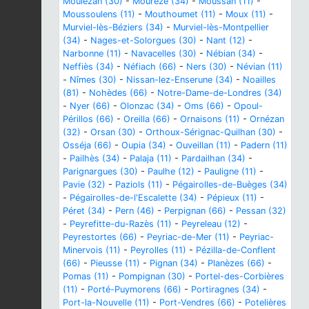
Moulézan (30)
-
Mourèze (34)
-
Moussan (11)
-
Moussoulens (11)
-
Mouthoumet (11)
-
Moux (11)
-
Murviel-lès-Béziers (34)
-
Murviel-lès-Montpellier
(34)
-
Nages-et-Solorgues (30)
-
Nant (12)
-
Narbonne (11)
-
Navacelles (30)
-
Nébian (34)
-
Neffiès (34)
-
Néfiach (66)
-
Ners (30)
-
Névian (11)
-
Nîmes (30)
-
Nissan-lez-Enserune (34)
-
Noailles
(81)
-
Nohèdes (66)
-
Notre-Dame-de-Londres (34)
-
Nyer (66)
-
Olonzac (34)
-
Oms (66)
-
Opoul-
Périllos (66)
-
Oreilla (66)
-
Ornaisons (11)
-
Ornézan
(32)
-
Orsan (30)
-
Orthoux-Sérignac-Quilhan (30)
-
Osséja (66)
-
Oupia (34)
-
Ouveillan (11)
-
Padern (11)
-
Pailhès (34)
-
Palaja (11)
-
Pardailhan (34)
-
Parignargues (30)
-
Paulhe (12)
-
Pauligne (11)
-
Pavie (32)
-
Paziols (11)
-
Pégairolles-de-Buèges (34)
-
Pégairolles-de-l'Escalette (34)
-
Pépieux (11)
-
Péret (34)
-
Pern (46)
-
Perpignan (66)
-
Pessan (32)
-
Peyrefitte-du-Razès (11)
-
Peyreleau (12)
-
Peyrestortes (66)
-
Peyriac-de-Mer (11)
-
Peyriac-
Minervois (11)
-
Peyrolles (11)
-
Pézilla-de-Conflent
(66)
-
Pieusse (11)
-
Pignan (34)
-
Planèzes (66)
-
Pomas (11)
-
Pompignan (30)
-
Portel-des-Corbières
(11)
-
Porté-Puymorens (66)
-
Portiragnes (34)
-
Port-la-Nouvelle (11)
-
Port-Vendres (66)
-
Potelières