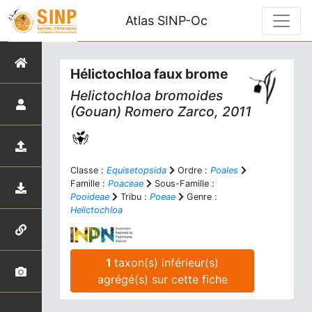
Atlas SINP-Oc
Hélictochloa faux brome
Helictochloa bromoides
(Gouan) Romero Zarco, 2011
Classe :
Equisetopsida
Ordre :
Poales
Famille :
Poaceae
Sous-Famille :
Pooideae
Tribu :
Poeae
Genre :
Helictochloa
1
taxon(s) inférieur(s)
agrégé(s) sur cette fiche