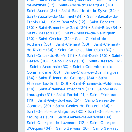
de-Vézines (12)
-
Saint-André-d'Olérargues (30)
-
Saint-Aunès (34)
-
Saint-Bauzille-de-la-Sylve (34)
-
Saint-Bauzille-de-Montmel (34)
-
Saint-Bauzille-de-
Putois (34)
-
Saint-Beauzély (12)
-
Saint-Bénézet
(30)
-
Saint-Bonnet-du-Gard (30)
-
Saint-Brès (34)
-
Saint-Bresson (30)
-
Saint-Césaire-de-Gauzignan
(30)
-
Saint-Chinian (34)
-
Saint-Christol-de-
Rodières (30)
-
Saint-Clément (30)
-
Saint-Clément-
de-Rivière (34)
-
Saint-Côme-et-Maruéjols (30)
-
Saint-Couat-du-Razès (11)
-
Saint-Denis (30)
-
Saint-
Dézéry (30)
-
Saint-Dionisy (30)
-
Saint-Drézéry (34)
-
Sainte-Anastasie (30)
-
Sainte-Colombe-de-la-
Commanderie (66)
-
Sainte-Croix-de-Quintillargues
(34)
-
Saint-Étienne-de-Gourgas (34)
-
Saint-
Étienne-des-Sorts (30)
-
Saint-Étienne-du-Valdonnez
(48)
-
Saint-Étienne-Estréchoux (34)
-
Saint-Félix-
Lauragais (31)
-
Saint-Ferriol (11)
-
Saint-Frichoux
(11)
-
Saint-Gély-du-Fesc (34)
-
Saint-Geniès-de-
Comolas (30)
-
Saint-Geniès-de-Fontedit (34)
-
Saint-Geniès-de-Malgoirès (30)
-
Saint-Geniès-des-
Mourgues (34)
-
Saint-Geniès-de-Varensal (34)
-
Saint-Georges-de-Luzençon (12)
-
Saint-Georges-
d'Orques (34)
-
Saint-Gervais (30)
-
Saint-Gervasy