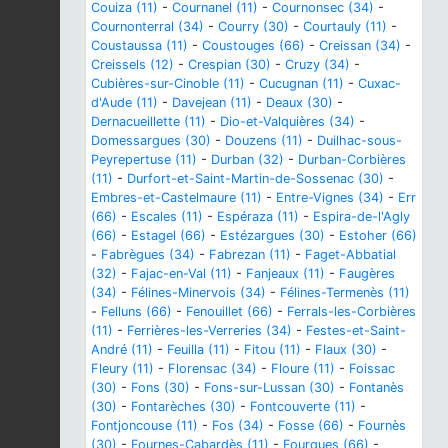
Couiza (11)
-
Cournanel (11)
-
Cournonsec (34)
-
Cournonterral (34)
-
Courry (30)
-
Courtauly (11)
-
Coustaussa (11)
-
Coustouges (66)
-
Creissan (34)
-
Creissels (12)
-
Crespian (30)
-
Cruzy (34)
-
Cubières-sur-Cinoble (11)
-
Cucugnan (11)
-
Cuxac-
d'Aude (11)
-
Davejean (11)
-
Deaux (30)
-
Dernacueillette (11)
-
Dio-et-Valquières (34)
-
Domessargues (30)
-
Douzens (11)
-
Duilhac-sous-
Peyrepertuse (11)
-
Durban (32)
-
Durban-Corbières
(11)
-
Durfort-et-Saint-Martin-de-Sossenac (30)
-
Embres-et-Castelmaure (11)
-
Entre-Vignes (34)
-
Err
(66)
-
Escales (11)
-
Espéraza (11)
-
Espira-de-l'Agly
(66)
-
Estagel (66)
-
Estézargues (30)
-
Estoher (66)
-
Fabrègues (34)
-
Fabrezan (11)
-
Faget-Abbatial
(32)
-
Fajac-en-Val (11)
-
Fanjeaux (11)
-
Faugères
(34)
-
Félines-Minervois (34)
-
Félines-Termenès (11)
-
Felluns (66)
-
Fenouillet (66)
-
Ferrals-les-Corbières
(11)
-
Ferrières-les-Verreries (34)
-
Festes-et-Saint-
André (11)
-
Feuilla (11)
-
Fitou (11)
-
Flaux (30)
-
Fleury (11)
-
Florensac (34)
-
Floure (11)
-
Foissac
(30)
-
Fons (30)
-
Fons-sur-Lussan (30)
-
Fontanès
(30)
-
Fontarèches (30)
-
Fontcouverte (11)
-
Fontjoncouse (11)
-
Fos (34)
-
Fosse (66)
-
Fournès
(30)
-
Fournes-Cabardès (11)
-
Fourques (66)
-