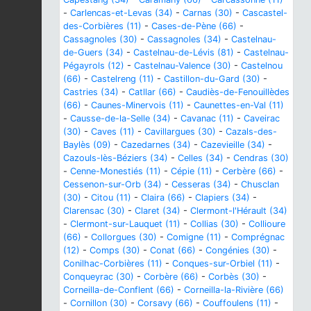
-
Carlencas-et-Levas (34)
-
Carnas (30)
-
Cascastel-
des-Corbières (11)
-
Cases-de-Pène (66)
-
Cassagnoles (30)
-
Cassagnoles (34)
-
Castelnau-
de-Guers (34)
-
Castelnau-de-Lévis (81)
-
Castelnau-
Pégayrols (12)
-
Castelnau-Valence (30)
-
Castelnou
(66)
-
Castelreng (11)
-
Castillon-du-Gard (30)
-
Castries (34)
-
Catllar (66)
-
Caudiès-de-Fenouillèdes
(66)
-
Caunes-Minervois (11)
-
Caunettes-en-Val (11)
-
Causse-de-la-Selle (34)
-
Cavanac (11)
-
Caveirac
(30)
-
Caves (11)
-
Cavillargues (30)
-
Cazals-des-
Baylès (09)
-
Cazedarnes (34)
-
Cazevieille (34)
-
Cazouls-lès-Béziers (34)
-
Celles (34)
-
Cendras (30)
-
Cenne-Monestiés (11)
-
Cépie (11)
-
Cerbère (66)
-
Cessenon-sur-Orb (34)
-
Cesseras (34)
-
Chusclan
(30)
-
Citou (11)
-
Claira (66)
-
Clapiers (34)
-
Clarensac (30)
-
Claret (34)
-
Clermont-l'Hérault (34)
-
Clermont-sur-Lauquet (11)
-
Collias (30)
-
Collioure
(66)
-
Collorgues (30)
-
Comigne (11)
-
Comprégnac
(12)
-
Comps (30)
-
Conat (66)
-
Congénies (30)
-
Conilhac-Corbières (11)
-
Conques-sur-Orbiel (11)
-
Conqueyrac (30)
-
Corbère (66)
-
Corbès (30)
-
Corneilla-de-Conflent (66)
-
Corneilla-la-Rivière (66)
-
Cornillon (30)
-
Corsavy (66)
-
Couffoulens (11)
-