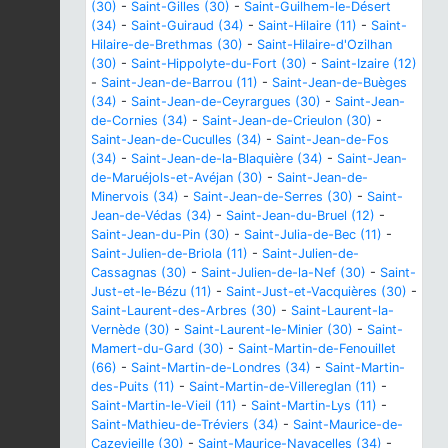
(30)
-
Saint-Gilles (30)
-
Saint-Guilhem-le-Désert
(34)
-
Saint-Guiraud (34)
-
Saint-Hilaire (11)
-
Saint-
Hilaire-de-Brethmas (30)
-
Saint-Hilaire-d'Ozilhan
(30)
-
Saint-Hippolyte-du-Fort (30)
-
Saint-Izaire (12)
-
Saint-Jean-de-Barrou (11)
-
Saint-Jean-de-Buèges
(34)
-
Saint-Jean-de-Ceyrargues (30)
-
Saint-Jean-
de-Cornies (34)
-
Saint-Jean-de-Crieulon (30)
-
Saint-Jean-de-Cuculles (34)
-
Saint-Jean-de-Fos
(34)
-
Saint-Jean-de-la-Blaquière (34)
-
Saint-Jean-
de-Maruéjols-et-Avéjan (30)
-
Saint-Jean-de-
Minervois (34)
-
Saint-Jean-de-Serres (30)
-
Saint-
Jean-de-Védas (34)
-
Saint-Jean-du-Bruel (12)
-
Saint-Jean-du-Pin (30)
-
Saint-Julia-de-Bec (11)
-
Saint-Julien-de-Briola (11)
-
Saint-Julien-de-
Cassagnas (30)
-
Saint-Julien-de-la-Nef (30)
-
Saint-
Just-et-le-Bézu (11)
-
Saint-Just-et-Vacquières (30)
-
Saint-Laurent-des-Arbres (30)
-
Saint-Laurent-la-
Vernède (30)
-
Saint-Laurent-le-Minier (30)
-
Saint-
Mamert-du-Gard (30)
-
Saint-Martin-de-Fenouillet
(66)
-
Saint-Martin-de-Londres (34)
-
Saint-Martin-
des-Puits (11)
-
Saint-Martin-de-Villereglan (11)
-
Saint-Martin-le-Vieil (11)
-
Saint-Martin-Lys (11)
-
Saint-Mathieu-de-Tréviers (34)
-
Saint-Maurice-de-
Cazevieille (30)
-
Saint-Maurice-Navacelles (34)
-