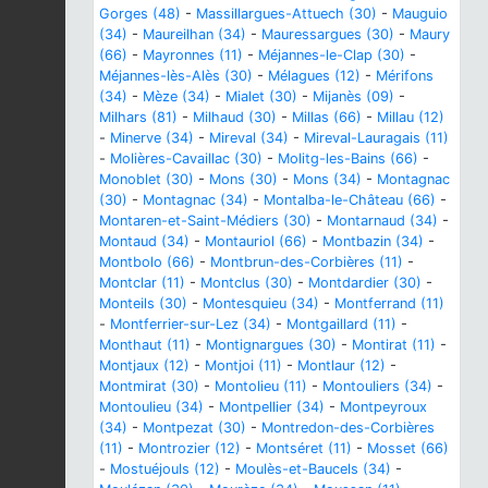
Gorges (48)
-
Massillargues-Attuech (30)
-
Mauguio
(34)
-
Maureilhan (34)
-
Mauressargues (30)
-
Maury
(66)
-
Mayronnes (11)
-
Méjannes-le-Clap (30)
-
Méjannes-lès-Alès (30)
-
Mélagues (12)
-
Mérifons
(34)
-
Mèze (34)
-
Mialet (30)
-
Mijanès (09)
-
Milhars (81)
-
Milhaud (30)
-
Millas (66)
-
Millau (12)
-
Minerve (34)
-
Mireval (34)
-
Mireval-Lauragais (11)
-
Molières-Cavaillac (30)
-
Molitg-les-Bains (66)
-
Monoblet (30)
-
Mons (30)
-
Mons (34)
-
Montagnac
(30)
-
Montagnac (34)
-
Montalba-le-Château (66)
-
Montaren-et-Saint-Médiers (30)
-
Montarnaud (34)
-
Montaud (34)
-
Montauriol (66)
-
Montbazin (34)
-
Montbolo (66)
-
Montbrun-des-Corbières (11)
-
Montclar (11)
-
Montclus (30)
-
Montdardier (30)
-
Monteils (30)
-
Montesquieu (34)
-
Montferrand (11)
-
Montferrier-sur-Lez (34)
-
Montgaillard (11)
-
Monthaut (11)
-
Montignargues (30)
-
Montirat (11)
-
Montjaux (12)
-
Montjoi (11)
-
Montlaur (12)
-
Montmirat (30)
-
Montolieu (11)
-
Montouliers (34)
-
Montoulieu (34)
-
Montpellier (34)
-
Montpeyroux
(34)
-
Montpezat (30)
-
Montredon-des-Corbières
(11)
-
Montrozier (12)
-
Montséret (11)
-
Mosset (66)
-
Mostuéjouls (12)
-
Moulès-et-Baucels (34)
-