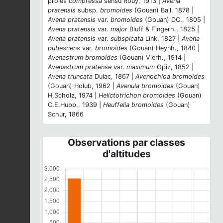
proles
compressa
sensu Rouy, 1913 |
Avena
pratensis
subsp.
bromoides
(Gouan) Ball, 1878 |
Avena pratensis
var.
bromoides
(Gouan) DC., 1805 |
Avena pratensis
var.
major
Bluff & Fingerh., 1825 |
Avena pratensis
var.
subspicata
Link, 1827 |
Avena
pubescens
var.
bromoides
(Gouan) Heynh., 1840 |
Avenastrum bromoides
(Gouan) Vierh., 1914 |
Avenastrum pratense
var.
maximum
Opiz, 1852 |
Avena truncata
Dulac, 1867 |
Avenochloa bromoides
(Gouan) Holub, 1962 |
Avenula bromoides
(Gouan)
H.Scholz, 1974 |
Helictotrichon bromoides
(Gouan)
C.E.Hubb., 1939 |
Heuffelia bromoides
(Gouan)
Schur, 1866
Observations par classes
d'altitudes