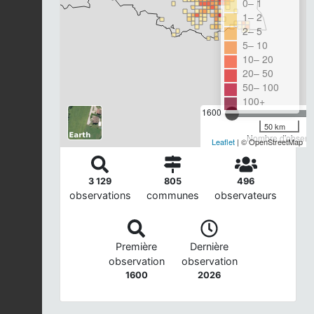
0– 1
1– 2
2– 5
5– 10
10– 20
20– 50
50– 100
100+
1600
50 km
Nombre d'observa
Leaflet
| © OpenStreetMap
3 129
805
496
observations
communes
observateurs
Première
Dernière
observation
observation
1600
2026