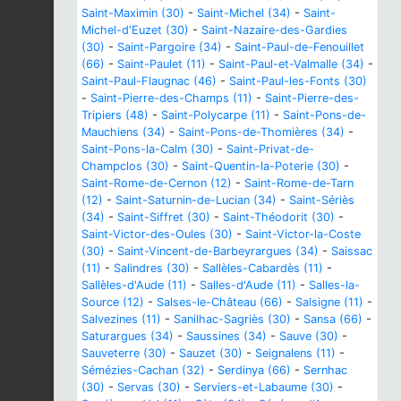
Saint-Maximin (30)
-
Saint-Michel (34)
-
Saint-
Michel-d'Euzet (30)
-
Saint-Nazaire-des-Gardies
(30)
-
Saint-Pargoire (34)
-
Saint-Paul-de-Fenouillet
(66)
-
Saint-Paulet (11)
-
Saint-Paul-et-Valmalle (34)
-
Saint-Paul-Flaugnac (46)
-
Saint-Paul-les-Fonts (30)
-
Saint-Pierre-des-Champs (11)
-
Saint-Pierre-des-
Tripiers (48)
-
Saint-Polycarpe (11)
-
Saint-Pons-de-
Mauchiens (34)
-
Saint-Pons-de-Thomières (34)
-
Saint-Pons-la-Calm (30)
-
Saint-Privat-de-
Champclos (30)
-
Saint-Quentin-la-Poterie (30)
-
Saint-Rome-de-Cernon (12)
-
Saint-Rome-de-Tarn
(12)
-
Saint-Saturnin-de-Lucian (34)
-
Saint-Sériès
(34)
-
Saint-Siffret (30)
-
Saint-Théodorit (30)
-
Saint-Victor-des-Oules (30)
-
Saint-Victor-la-Coste
(30)
-
Saint-Vincent-de-Barbeyrargues (34)
-
Saissac
(11)
-
Salindres (30)
-
Sallèles-Cabardès (11)
-
Sallèles-d'Aude (11)
-
Salles-d'Aude (11)
-
Salles-la-
Source (12)
-
Salses-le-Château (66)
-
Salsigne (11)
-
Salvezines (11)
-
Sanilhac-Sagriès (30)
-
Sansa (66)
-
Saturargues (34)
-
Saussines (34)
-
Sauve (30)
-
Sauveterre (30)
-
Sauzet (30)
-
Seignalens (11)
-
Sémézies-Cachan (32)
-
Serdinya (66)
-
Sernhac
(30)
-
Servas (30)
-
Serviers-et-Labaume (30)
-