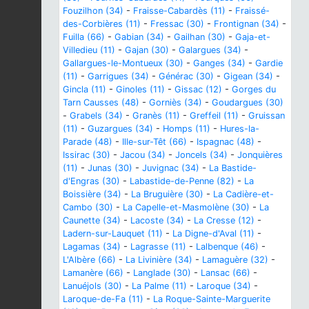
Fouzilhon (34)
-
Fraisse-Cabardès (11)
-
Fraissé-
des-Corbières (11)
-
Fressac (30)
-
Frontignan (34)
-
Fuilla (66)
-
Gabian (34)
-
Gailhan (30)
-
Gaja-et-
Villedieu (11)
-
Gajan (30)
-
Galargues (34)
-
Gallargues-le-Montueux (30)
-
Ganges (34)
-
Gardie
(11)
-
Garrigues (34)
-
Générac (30)
-
Gigean (34)
-
Gincla (11)
-
Ginoles (11)
-
Gissac (12)
-
Gorges du
Tarn Causses (48)
-
Gorniès (34)
-
Goudargues (30)
-
Grabels (34)
-
Granès (11)
-
Greffeil (11)
-
Gruissan
(11)
-
Guzargues (34)
-
Homps (11)
-
Hures-la-
Parade (48)
-
Ille-sur-Têt (66)
-
Ispagnac (48)
-
Issirac (30)
-
Jacou (34)
-
Joncels (34)
-
Jonquières
(11)
-
Junas (30)
-
Juvignac (34)
-
La Bastide-
d'Engras (30)
-
Labastide-de-Penne (82)
-
La
Boissière (34)
-
La Bruguière (30)
-
La Cadière-et-
Cambo (30)
-
La Capelle-et-Masmolène (30)
-
La
Caunette (34)
-
Lacoste (34)
-
La Cresse (12)
-
Ladern-sur-Lauquet (11)
-
La Digne-d'Aval (11)
-
Lagamas (34)
-
Lagrasse (11)
-
Lalbenque (46)
-
L'Albère (66)
-
La Livinière (34)
-
Lamaguère (32)
-
Lamanère (66)
-
Langlade (30)
-
Lansac (66)
-
Lanuéjols (30)
-
La Palme (11)
-
Laroque (34)
-
Laroque-de-Fa (11)
-
La Roque-Sainte-Marguerite