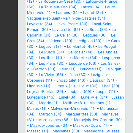
(12)
-
La Roque-sur-Cèze (30)
-
Latour-de-France
(66)
-
La Tour-sur-Orb (34)
-
Lattes (34)
-
Laure-
Minervois (11)
-
Laurens (34)
-
Lauret (34)
-
La
Vacquerie-et-Saint-Martin-de-Castries (34)
-
Lavalette (34)
-
Laval-Pradel (30)
-
Laval-Saint-
Roman (30)
-
Lavaurette (82)
-
Le Bosc (34)
-
Le
Cabanial (31)
-
Le Cailar (30)
-
Lecques (30)
-
Le
Crès (34)
-
Lédenon (30)
-
Lédignan (30)
-
Le Garn
(30)
-
Léguevin (31)
-
Le Montat (46)
-
Le Pouget
(34)
-
Le Puech (34)
-
Le Rozier (48)
-
Les Angles
(30)
-
Les Ilhes (11)
-
Les Matelles (34)
-
Lespignan
(34)
-
Les Plans (30)
-
Lesquerde (66)
-
Les Salles-
du-Gardon (30)
-
Leuc (11)
-
Leucate (11)
-
Le Vigan
(30)
-
Le Vivier (66)
-
Lézan (30)
-
Lézignan-
Corbières (11)
-
Lhospitalet (46)
-
Liausson (34)
-
Limousis (11)
-
Limoux (11)
-
Liouc (30)
-
Lirac (30)
-
Logrian-Florian (30)
-
Loubens (09)
-
Loupia (11)
-
Lunegarde (46)
-
Lunel (34)
-
Lunel-Viel (34)
-
Lussan
(30)
-
Magrie (11)
-
Mailhoc (81)
-
Maisons (11)
-
Malras (11)
-
Malves-en-Minervois (11)
-
Maraussan
(34)
-
Margon (34)
-
Marguerittes (30)
-
Marnaves
(81)
-
Marquixanes (66)
-
Maruéjols-lès-Gardon (30)
-
Mas-de-Londres (34)
-
Mas-des-Cours (11)
-
Massac (11)
-
Massanes (30)
-
Massegros Causses