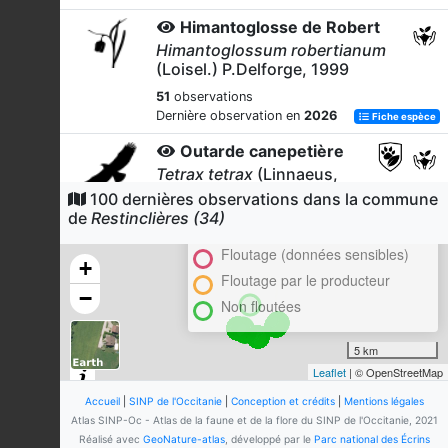
Himantoglosse de Robert
Himantoglossum robertianum
(Loisel.) P.Delforge, 1999
51
observations
Dernière observation en
2026
Fiche espèce
Outarde canepetière
Tetrax tetrax
(Linnaeus,
1758)
100 dernières observations dans la commune
Cluster
de
Restinclières (34)
41
observations
En attente de validation régionale
Dernière observation en
2024
Fiche espèce
Floutage (données sensibles)
+
Alpiste bleuissant
Floutage par le producteur
−
Phalaris coerulescens
Desf.,
Non floutées
1798
38
observations
5 km
Dernière observation en
2020
Fiche espèce
Leaflet
| © OpenStreetMap
Diane (La)
Accueil
|
SINP de l'Occitanie
|
Conception et crédits
|
Mentions légales
Zerynthia polyxena
(Denis &
Atlas SINP-Oc - Atlas de la faune et de la flore du SINP de l'Occitanie, 2021
Schiffermüller, 1775)
Réalisé avec
GeoNature-atlas
, développé par le
Parc national des Écrins