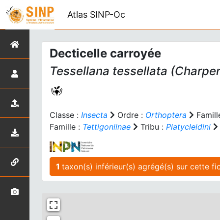
Atlas SINP-Oc
Decticelle carroyée
Tessellana tessellata
(Charpen
Classe :
Insecta
Ordre :
Orthoptera
Famill
Famille :
Tettigoniinae
Tribu :
Platycleidini
1
taxon(s) inférieur(s)