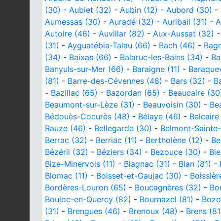
(30)
-
Aubiet (32)
-
Aubin (12)
-
Aubord (30)
-
Aumessas (30)
-
Auradé (32)
-
Auribail (31)
-
A
Autoire (46)
-
Auvillar (82)
-
Aux-Aussat (32)
(31)
-
Ayguatébia-Talau (66)
-
Bach (46)
-
Bagn
(34)
-
Baixas (66)
-
Balaruc-les-Bains (34)
-
Ba
Banyuls-sur-Mer (66)
-
Baraigne (11)
-
Baraquev
(81)
-
Barre-des-Cévennes (48)
-
Bars (32)
-
B
-
Bazillac (65)
-
Bazordan (65)
-
Beaucaire (30
Beaumont-sur-Lèze (31)
-
Beauvoisin (30)
-
Bea
Bédouès-Cocurès (48)
-
Bélaye (46)
-
Belcaire 
Rauze (46)
-
Bellegarde (30)
-
Belmont-Sainte-
Berrac (32)
-
Berriac (11)
-
Bertholène (12)
-
Be
Bézéril (32)
-
Béziers (34)
-
Bezouce (30)
-
Bie
Bize-Minervois (11)
-
Blagnac (31)
-
Blan (81)
-
Blomac (11)
-
Boisset-et-Gaujac (30)
-
Boissièr
Bordères-Louron (65)
-
Boucagnères (32)
-
Bo
Bouloc-en-Quercy (82)
-
Bournazel (81)
-
Bozo
(31)
-
Brengues (46)
-
Brenoux (48)
-
Brens (81