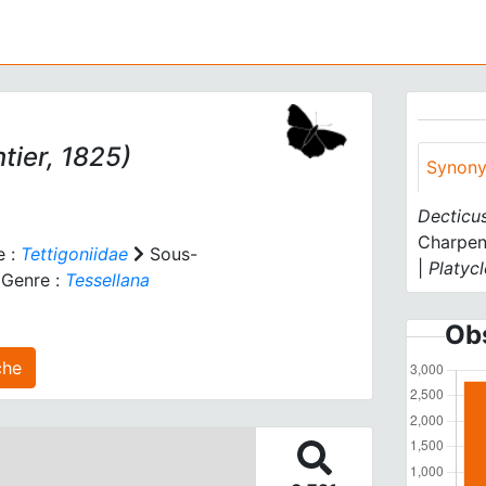
tier, 1825)
Synon
Decticus
Charpen
e :
Tettigoniidae
Sous-
|
Platycl
Genre :
Tessellana
Obs
 agrégé(s) sur cette fiche