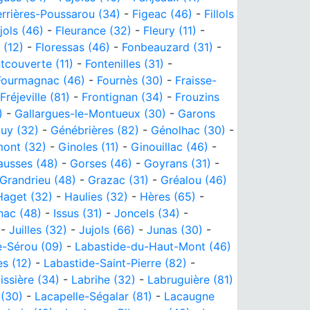
errières-Poussarou (34)
-
Figeac (46)
-
Fillols
jols (46)
-
Fleurance (32)
-
Fleury (11)
-
 (12)
-
Floressas (46)
-
Fonbeauzard (31)
-
tcouverte (11)
-
Fontenilles (31)
-
Fourmagnac (46)
-
Fournès (30)
-
Fraisse-
Fréjeville (81)
-
Frontignan (34)
-
Frouzins
)
-
Gallargues-le-Montueux (30)
-
Garons
uy (32)
-
Génébrières (82)
-
Génolhac (30)
-
ont (32)
-
Ginoles (11)
-
Ginouillac (46)
-
ausses (48)
-
Gorses (46)
-
Goyrans (31)
-
Grandrieu (48)
-
Grazac (31)
-
Gréalou (46)
Haget (32)
-
Haulies (32)
-
Hères (65)
-
nac (48)
-
Issus (31)
-
Joncels (34)
-
-
Juilles (32)
-
Jujols (66)
-
Junas (30)
-
e-Sérou (09)
-
Labastide-du-Haut-Mont (46)
s (12)
-
Labastide-Saint-Pierre (82)
-
issière (34)
-
Labrihe (32)
-
Labruguière (81)
(30)
-
Lacapelle-Ségalar (81)
-
Lacaugne