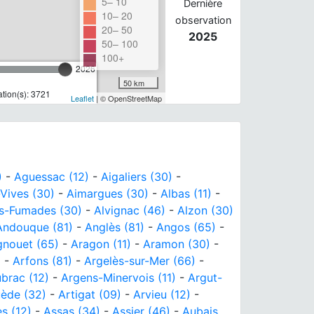
5– 10
Dernière
10– 20
observation
20– 50
2025
50– 100
100+
2026
50 km
tion(s): 3721
Leaflet
| © OpenStreetMap
)
-
Aguessac (12)
-
Aigaliers (30)
-
Vives (30)
-
Aimargues (30)
-
Albas (11)
-
es-Fumades (30)
-
Alvignac (46)
-
Alzon (30)
Andouque (81)
-
Anglès (81)
-
Angos (65)
-
gnouet (65)
-
Aragon (11)
-
Aramon (30)
-
)
-
Arfons (81)
-
Argelès-sur-Mer (66)
-
brac (12)
-
Argens-Minervois (11)
-
Argut-
uède (32)
-
Artigat (09)
-
Arvieu (12)
-
s (12)
-
Assas (34)
-
Assier (46)
-
Aubais