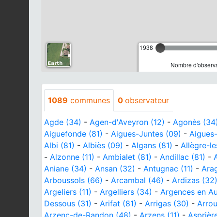
1938
Nombre d'observa
1089
communes
0
observateur
Agde (34)
-
Agen-d'Aveyron (12)
-
Agonès (34
Aiguefonde (81)
-
Aigues-Juntes (09)
-
Aigues-
Albi (81)
-
Albiès (09)
-
Algans (81)
-
Allègre-l
-
Alzonne (11)
-
Ambialet (81)
-
Andillac (81)
-
Aniane (34)
-
Ansan (32)
-
Antugnac (11)
-
Ara
Arboussols (66)
-
Arcambal (46)
-
Ardizas (32
Argeliers (11)
-
Argelliers (34)
-
Argences en Au
Dessous (31)
-
Arifat (81)
-
Arrigas (30)
-
Arro
Arzenc-de-Randon (48)
-
Arzens (11)
-
Asprière