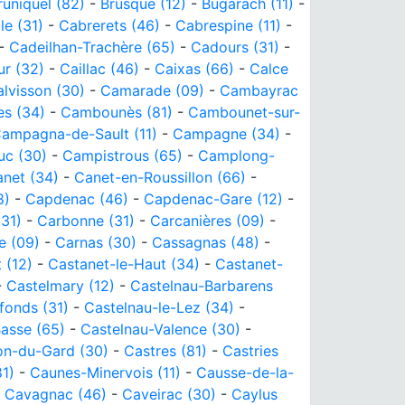
runiquel (82)
-
Brusque (12)
-
Bugarach (11)
-
e (31)
-
Cabrerets (46)
-
Cabrespine (11)
-
-
Cadeilhan-Trachère (65)
-
Cadours (31)
-
r (32)
-
Caillac (46)
-
Caixas (66)
-
Calce
lvisson (30)
-
Camarade (09)
-
Cambayrac
s (34)
-
Cambounès (81)
-
Cambounet-sur-
ampagna-de-Sault (11)
-
Campagne (34)
-
uc (30)
-
Campistrous (65)
-
Camplong-
net (34)
-
Canet-en-Roussillon (66)
-
8)
-
Capdenac (46)
-
Capdenac-Gare (12)
-
31)
-
Carbonne (31)
-
Carcanières (09)
-
e (09)
-
Carnas (30)
-
Cassagnas (48)
-
 (12)
-
Castanet-le-Haut (34)
-
Castanet-
-
Castelmary (12)
-
Castelnau-Barbarens
fonds (31)
-
Castelnau-le-Lez (34)
-
Basse (65)
-
Castelnau-Valence (30)
-
lon-du-Gard (30)
-
Castres (81)
-
Castries
81)
-
Caunes-Minervois (11)
-
Causse-de-la-
-
Cavagnac (46)
-
Caveirac (30)
-
Caylus