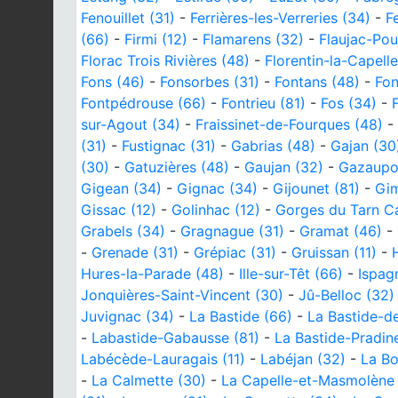
Fenouillet (31)
-
Ferrières-les-Verreries (34)
-
F
(66)
-
Firmi (12)
-
Flamarens (32)
-
Flaujac-Pou
Florac Trois Rivières (48)
-
Florentin-la-Capelle
Fons (46)
-
Fonsorbes (31)
-
Fontans (48)
-
Fon
Fontpédrouse (66)
-
Fontrieu (81)
-
Fos (34)
-
sur-Agout (34)
-
Fraissinet-de-Fourques (48)
-
(31)
-
Fustignac (31)
-
Gabrias (48)
-
Gajan (30
(30)
-
Gatuzières (48)
-
Gaujan (32)
-
Gazaupo
Gigean (34)
-
Gignac (34)
-
Gijounet (81)
-
Gim
Gissac (12)
-
Golinhac (12)
-
Gorges du Tarn C
Grabels (34)
-
Gragnague (31)
-
Gramat (46)
-
-
Grenade (31)
-
Grépiac (31)
-
Gruissan (11)
-
Hures-la-Parade (48)
-
Ille-sur-Têt (66)
-
Ispag
Jonquières-Saint-Vincent (30)
-
Jû-Belloc (32)
Juvignac (34)
-
La Bastide (66)
-
La Bastide-d
-
Labastide-Gabausse (81)
-
La Bastide-Pradine
Labécède-Lauragais (11)
-
Labéjan (32)
-
La Bo
-
La Calmette (30)
-
La Capelle-et-Masmolène 