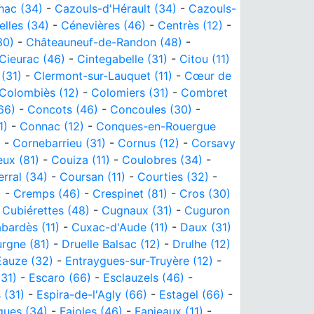
hac (34)
-
Cazouls-d'Hérault (34)
-
Cazouls-
elles (34)
-
Cénevières (46)
-
Centrès (12)
-
30)
-
Châteauneuf-de-Randon (48)
-
Cieurac (46)
-
Cintegabelle (31)
-
Citou (11)
 (31)
-
Clermont-sur-Lauquet (11)
-
Cœur de
Colombiès (12)
-
Colomiers (31)
-
Combret
66)
-
Concots (46)
-
Concoules (30)
-
1)
-
Connac (12)
-
Conques-en-Rouergue
)
-
Cornebarrieu (31)
-
Cornus (12)
-
Corsavy
ux (81)
-
Couiza (11)
-
Coulobres (34)
-
rral (34)
-
Coursan (11)
-
Courties (32)
-
)
-
Cremps (46)
-
Crespinet (81)
-
Cros (30)
-
Cubiérettes (48)
-
Cugnaux (31)
-
Cuguron
bardès (11)
-
Cuxac-d'Aude (11)
-
Daux (31)
rgne (81)
-
Druelle Balsac (12)
-
Drulhe (12)
Eauze (32)
-
Entraygues-sur-Truyère (12)
-
(31)
-
Escaro (66)
-
Esclauzels (46)
-
 (31)
-
Espira-de-l'Agly (66)
-
Estagel (66)
-
gues (34)
-
Fajoles (46)
-
Fanjeaux (11)
-