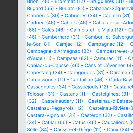
Brion (48)
-
Brommat (12)
-
Bruguières (31)
-
B
Bugard (65)
-
Burlats (81)
-
Cabanac-Séguenvill
Cabrières (30)
-
Cabrières (34)
-
Cadalen (81)
Cadrieu (46)
-
Cahors (46)
-
Cahuzac-sur-Adou
(66)
-
Calès (46)
-
Calmels-et-le-Viala (12)
-
Ca
(46)
-
Cambernard (31)
-
Cambon-et-Salvergue
le-Sor (81)
-
Camjac (12)
-
Campagnac (12)
-
C
Campagne-d'Armagnac (32)
-
Campestre-et-L
d'Aude (11)
-
Campsas (82)
-
Camurac (11)
-
Ca
Caniac-du-Causse (46)
-
Cans et Cévennes (4
Capestang (34)
-
Caragoudes (31)
-
Caraman (
Carcassonne (11)
-
Cardaillac (46)
-
Carla-Bayl
Cassagnoles (34)
-
Cassuéjouls (12)
-
Castanet
Tolosan (31)
-
Castans (11)
-
Castelginest (31)
(32)
-
Castelnaudary (11)
-
Castelnau-d'Estréte
Castelnau-Pégayrols (12)
-
Castelnau-Rivière-
Castéra-Vignoles (31)
-
Castéron (32)
-
Castil
(34)
-
Catllar (66)
-
Catus (46)
-
Caucalières (
Selle (34)
-
Causse-et-Diège (12)
-
Caux (34)