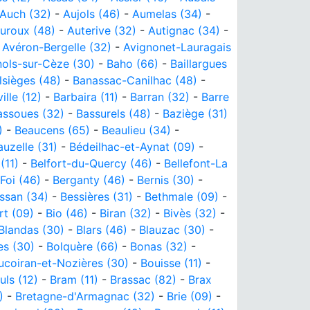
Auch (32)
-
Aujols (46)
-
Aumelas (34)
-
uroux (48)
-
Auterive (32)
-
Autignac (34)
-
-
Avéron-Bergelle (32)
-
Avignonet-Lauragais
ols-sur-Cèze (30)
-
Baho (66)
-
Baillargues
lsièges (48)
-
Banassac-Canilhac (48)
-
ille (12)
-
Barbaira (11)
-
Barran (32)
-
Barre
assoues (32)
-
Bassurels (48)
-
Baziège (31)
)
-
Beaucens (65)
-
Beaulieu (34)
-
uzelle (31)
-
Bédeilhac-et-Aynat (09)
-
(11)
-
Belfort-du-Quercy (46)
-
Bellefont-La
Foi (46)
-
Berganty (46)
-
Bernis (30)
-
ssan (34)
-
Bessières (31)
-
Bethmale (09)
-
rt (09)
-
Bio (46)
-
Biran (32)
-
Bivès (32)
-
Blandas (30)
-
Blars (46)
-
Blauzac (30)
-
es (30)
-
Bolquère (66)
-
Bonas (32)
-
ucoiran-et-Nozières (30)
-
Bouisse (11)
-
uls (12)
-
Bram (11)
-
Brassac (82)
-
Brax
)
-
Bretagne-d'Armagnac (32)
-
Brie (09)
-