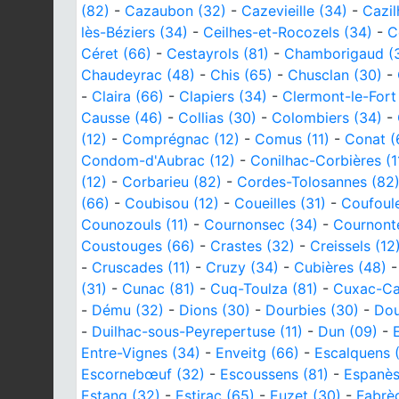
(82)
-
Cazaubon (32)
-
Cazevieille (34)
-
Cazil
lès-Béziers (34)
-
Ceilhes-et-Rocozels (34)
-
C
Céret (66)
-
Cestayrols (81)
-
Chamborigaud (
Chaudeyrac (48)
-
Chis (65)
-
Chusclan (30)
-
-
Claira (66)
-
Clapiers (34)
-
Clermont-le-Fort
Causse (46)
-
Collias (30)
-
Colombiers (34)
-
(12)
-
Comprégnac (12)
-
Comus (11)
-
Conat (
Condom-d'Aubrac (12)
-
Conilhac-Corbières (1
(12)
-
Corbarieu (82)
-
Cordes-Tolosannes (82
(66)
-
Coubisou (12)
-
Coueilles (31)
-
Coufoule
Counozouls (11)
-
Cournonsec (34)
-
Cournonte
Coustouges (66)
-
Crastes (32)
-
Creissels (12
-
Cruscades (11)
-
Cruzy (34)
-
Cubières (48)
(31)
-
Cunac (81)
-
Cuq-Toulza (81)
-
Cuxac-Ca
-
Dému (32)
-
Dions (30)
-
Dourbies (30)
-
Dou
-
Duilhac-sous-Peyrepertuse (11)
-
Dun (09)
-
Entre-Vignes (34)
-
Enveitg (66)
-
Escalquens 
Escornebœuf (32)
-
Escoussens (81)
-
Espanès
Estang (32)
-
Estirac (65)
-
Euzet (30)
-
Fabrè