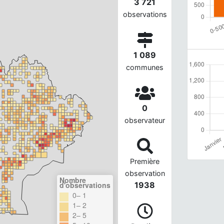
3 721
observations
1 089
communes
0
observateur
Première
observation
Nombre
d'observations
1938
0– 1
1– 2
2– 5