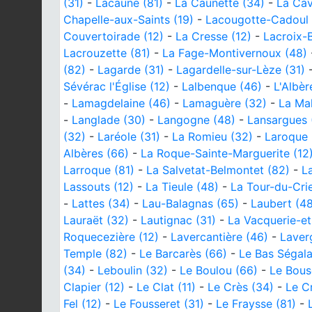
(31)
-
Lacaune (81)
-
La Caunette (34)
-
La Cav
Chapelle-aux-Saints (19)
-
Lacougotte-Cadoul 
Couvertoirade (12)
-
La Cresse (12)
-
Lacroix-B
Lacrouzette (81)
-
La Fage-Montivernoux (48)
(82)
-
Lagarde (31)
-
Lagardelle-sur-Lèze (31)
Sévérac l'Église (12)
-
Lalbenque (46)
-
L'Albèr
-
Lamagdelaine (46)
-
Lamaguère (32)
-
La Ma
-
Langlade (30)
-
Langogne (48)
-
Lansargues 
(32)
-
Laréole (31)
-
La Romieu (32)
-
Laroque 
Albères (66)
-
La Roque-Sainte-Marguerite (12
Larroque (81)
-
La Salvetat-Belmontet (82)
-
L
Lassouts (12)
-
La Tieule (48)
-
La Tour-du-Cri
-
Lattes (34)
-
Lau-Balagnas (65)
-
Laubert (48
Lauraët (32)
-
Lautignac (31)
-
La Vacquerie-et
Roquecezière (12)
-
Lavercantière (46)
-
Laver
Temple (82)
-
Le Barcarès (66)
-
Le Bas Ségala
(34)
-
Leboulin (32)
-
Le Boulou (66)
-
Le Bous
Clapier (12)
-
Le Clat (11)
-
Le Crès (34)
-
Le C
Fel (12)
-
Le Fousseret (31)
-
Le Fraysse (81)
-