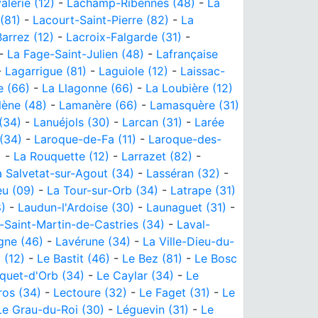
alerie (12)
-
Lachamp-Ribennes (48)
-
La
(81)
-
Lacourt-Saint-Pierre (82)
-
La
arrez (12)
-
Lacroix-Falgarde (31)
-
-
La Fage-Saint-Julien (48)
-
Lafrançaise
-
Lagarrigue (81)
-
Laguiole (12)
-
Laissac-
e (66)
-
La Llagonne (66)
-
La Loubière (12)
lène (48)
-
Lamanère (66)
-
Lamasquère (31)
(34)
-
Lanuéjols (30)
-
Larcan (31)
-
Larée
(34)
-
Laroque-de-Fa (11)
-
Laroque-des-
)
-
La Rouquette (12)
-
Larrazet (82)
-
a Salvetat-sur-Agout (34)
-
Lasséran (32)
-
eu (09)
-
La Tour-sur-Orb (34)
-
Latrape (31)
)
-
Laudun-l'Ardoise (30)
-
Launaguet (31)
-
-Saint-Martin-de-Castries (34)
-
Laval-
gne (46)
-
Lavérune (34)
-
La Ville-Dieu-du-
 (12)
-
Le Bastit (46)
-
Le Bez (81)
-
Le Bosc
quet-d'Orb (34)
-
Le Caylar (34)
-
Le
ros (34)
-
Lectoure (32)
-
Le Faget (31)
-
Le
Le Grau-du-Roi (30)
-
Léguevin (31)
-
Le