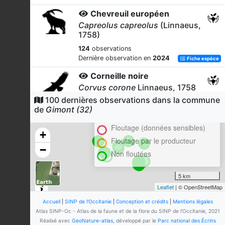
Chevreuil européen
Capreolus capreolus
(Linnaeus,
1758)
124
observations
Dernière observation en
2024
Fiche espèce
Corneille noire
Corvus corone
Linnaeus, 1758
100 dernières observations dans la commune
Cluster
115
observations
de
Gimont (32)
Dernière observation en
2024
Fiche espèce
En attente de validation régionale
Floutage (données sensibles)
Pélophylax
+
Pelophylax
Fitzinger, 1843
Floutage par le producteur
−
Non floutées
102
observations
Dernière observation en
2025
Fiche espèce
5 km
Rainette méridionale
Leaflet
| © OpenStreetMap
(La)
Hyla meridionalis
Böttger, 1874
Accueil
|
SINP de l'Occitanie
|
Conception et crédits
|
Mentions légales
Atlas SINP-Oc - Atlas de la faune et de la flore du SINP de l'Occitanie, 2021
101
observations
Réalisé avec
GeoNature-atlas
, développé par le
Parc national des Écrins