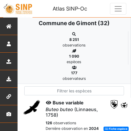
Atlas SINP-Oc
Commune de Gimont (32)
8 251
observations
1 090
espèces
177
observateurs
Buse variable
Buteo buteo
(Linnaeus,
1758)
126
observations
Dernière observation en
2024
Fiche espèce