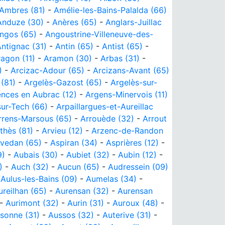
Ambres (81)
-
Amélie-les-Bains-Palalda (66)
Anduze (30)
-
Anères (65)
-
Anglars-Juillac
ngos (65)
-
Angoustrine-Villeneuve-des-
ntignac (31)
-
Antin (65)
-
Antist (65)
-
agon (11)
-
Aramon (30)
-
Arbas (31)
-
)
-
Arcizac-Adour (65)
-
Arcizans-Avant (65)
 (81)
-
Argelès-Gazost (65)
-
Argelès-sur-
nces en Aubrac (12)
-
Argens-Minervois (11)
sur-Tech (66)
-
Arpaillargues-et-Aureillac
rrens-Marsous (65)
-
Arrouède (32)
-
Arrout
thès (81)
-
Arvieu (12)
-
Arzenc-de-Randon
vedan (65)
-
Aspiran (34)
-
Asprières (12)
-
9)
-
Aubais (30)
-
Aubiet (32)
-
Aubin (12)
-
)
-
Auch (32)
-
Aucun (65)
-
Audressein (09)
-
Aulus-les-Bains (09)
-
Aumelas (34)
-
ureilhan (65)
-
Aurensan (32)
-
Aurensan
-
Aurimont (32)
-
Aurin (31)
-
Auroux (48)
-
sonne (31)
-
Aussos (32)
-
Auterive (31)
-