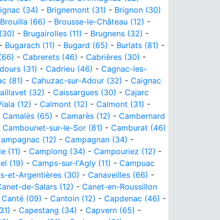
ignac (34)
-
Brignemont (31)
-
Brignon (30)
Brouilla (66)
-
Brousse-le-Château (12)
-
(30)
-
Brugairolles (11)
-
Brugnens (32)
-
-
Bugarach (11)
-
Bugard (65)
-
Burlats (81)
-
(66)
-
Cabrerets (46)
-
Cabrières (30)
-
dours (31)
-
Cadrieu (46)
-
Cagnac-les-
c (81)
-
Cahuzac-sur-Adour (32)
-
Caignac
aillavet (32)
-
Caissargues (30)
-
Cajarc
iala (12)
-
Calmont (12)
-
Calmont (31)
-
-
Camalès (65)
-
Camarès (12)
-
Cambernard
-
Cambounet-sur-le-Sor (81)
-
Camburat (46)
ampagnac (12)
-
Campagnan (34)
-
 (11)
-
Camplong (34)
-
Campouriez (12)
-
l (19)
-
Camps-sur-l'Agly (11)
-
Campuac
s-et-Argentières (30)
-
Canaveilles (66)
-
anet-de-Salars (12)
-
Canet-en-Roussillon
-
Canté (09)
-
Cantoin (12)
-
Capdenac (46)
-
31)
-
Capestang (34)
-
Capvern (65)
-