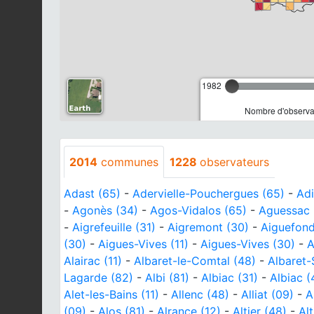
1982
Nombre d'observat
2014
communes
1228
observateurs
Adast (65)
-
Adervielle-Pouchergues (65)
-
Adi
-
Agonès (34)
-
Agos-Vidalos (65)
-
Aguessac 
-
Aigrefeuille (31)
-
Aigremont (30)
-
Aiguefond
(30)
-
Aigues-Vives (11)
-
Aigues-Vives (30)
-
A
Alairac (11)
-
Albaret-le-Comtal (48)
-
Albaret-
Lagarde (82)
-
Albi (81)
-
Albiac (31)
-
Albiac (
Alet-les-Bains (11)
-
Allenc (48)
-
Alliat (09)
-
A
(09)
-
Alos (81)
-
Alrance (12)
-
Altier (48)
-
Alt