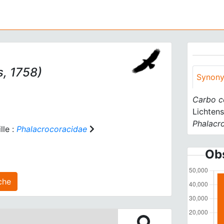
, 1758)
Synon
Carbo c
Lichtens
Phalacr
lle :
Phalacrocoracidae
Obs
s) agrégé(s) sur cette fiche