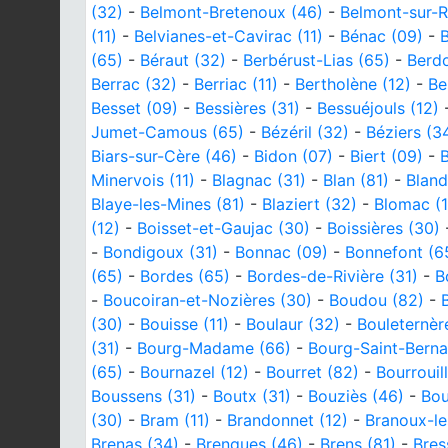
(32)
-
Belmont-Bretenoux (46)
-
Belmont-sur-R
(11)
-
Belvianes-et-Cavirac (11)
-
Bénac (09)
-
(65)
-
Béraut (32)
-
Berbérust-Lias (65)
-
Berd
Berrac (32)
-
Berriac (11)
-
Bertholène (12)
-
Be
Besset (09)
-
Bessières (31)
-
Bessuéjouls (12)
Jumet-Camous (65)
-
Bézéril (32)
-
Béziers (3
Biars-sur-Cère (46)
-
Bidon (07)
-
Biert (09)
-
B
Minervois (11)
-
Blagnac (31)
-
Blan (81)
-
Bland
Blaye-les-Mines (81)
-
Blaziert (32)
-
Blomac (1
(12)
-
Boisset-et-Gaujac (30)
-
Boissières (30)
-
Bondigoux (31)
-
Bonnac (09)
-
Bonnefont (6
(65)
-
Bordes (65)
-
Bordes-de-Rivière (31)
-
B
-
Boucoiran-et-Nozières (30)
-
Boudou (82)
-
(30)
-
Bouisse (11)
-
Boulaur (32)
-
Bouleternèr
(31)
-
Bourg-Madame (66)
-
Bourg-Saint-Berna
(65)
-
Bournazel (12)
-
Bourret (82)
-
Bourrouil
Boussens (31)
-
Boutx (31)
-
Bouziès (46)
-
Bou
(30)
-
Bram (11)
-
Brandonnet (12)
-
Branoux-le
Brenas (34)
-
Brengues (46)
-
Brens (81)
-
Bres