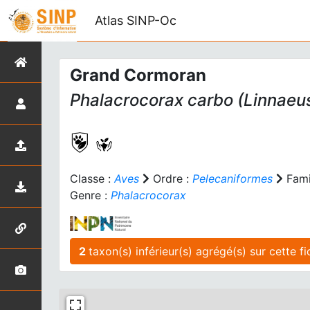
Atlas SINP-Oc
Grand Cormoran
Phalacrocorax carbo
(Linnaeus
Classe :
Aves
Ordre :
Pelecaniformes
Fami
Genre :
Phalacrocorax
2
taxon(s) inférieur(