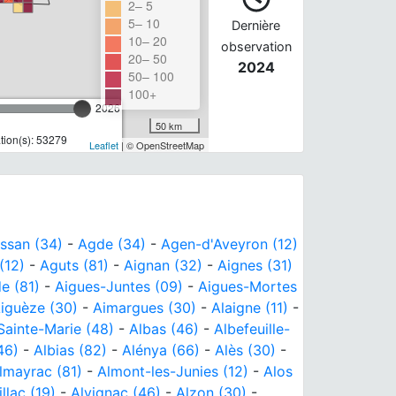
2– 5
5– 10
Dernière
10– 20
observation
20– 50
2024
50– 100
100+
2026
50 km
ion(s): 53279
Leaflet
| © OpenStreetMap
ssan (34)
-
Agde (34)
-
Agen-d'Aveyron (12)
(12)
-
Aguts (81)
-
Aignan (32)
-
Aignes (31)
e (81)
-
Aigues-Juntes (09)
-
Aigues-Mortes
iguèze (30)
-
Aimargues (30)
-
Alaigne (11)
-
Sainte-Marie (48)
-
Albas (46)
-
Albefeuille-
46)
-
Albias (82)
-
Alénya (66)
-
Alès (30)
-
lmayrac (81)
-
Almont-les-Junies (12)
-
Alos
illac (19)
-
Alvignac (46)
-
Alzon (30)
-