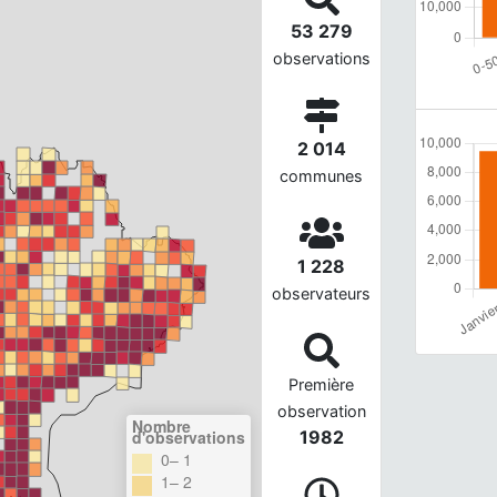
53 279
observations
2 014
communes
1 228
observateurs
Première
observation
Nombre
d'observations
1982
0– 1
1– 2