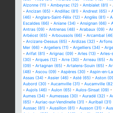
Alzonne (11)
-
Ambeyrac (12)
-
Ambialet (81)
-
-
Ancizan (65)
-
Andillac (81)
-
Andrest (65)
-
(46)
-
Anglars-Saint-Félix (12)
-
Anglès (81)
-
A
Escaldes (66)
-
Aniane (34)
-
Ansignan (66)
-
A
Antras (09)
-
Antrenas (48)
-
Arabaux (09)
-
Ar
Arbéost (65)
-
Arboussols (66)
-
Arcambal (46
-
Arcizans-Dessus (65)
-
Ardizas (32)
-
Arfons
Mer (66)
-
Argeliers (11)
-
Argelliers (34)
-
Arge
-
Arifat (81)
-
Arignac (09)
-
Arles (13)
-
Arles-
(30)
-
Arques (12)
-
Arre (30)
-
Arreau (65)
-
A
(09)
-
Artagnan (65)
-
Artalens-Souin (65)
-
Ar
(48)
-
Ascou (09)
-
Aspères (30)
-
Aspin-en-La
Assas (34)
-
Assier (46)
-
Asté (65)
-
Aston (0
Aubord (30)
-
Aucamville (31)
-
Aucamville (82
-
Aujols (46)
-
Aulon (65)
-
Aulos-Sinsat (09)
Aumes (34)
-
Aumessas (30)
-
Auradé (32)
-
A
(65)
-
Auriac-sur-Vendinelle (31)
-
Auribail (31)
Aussac (81)
-
Aussillon (81)
-
Ausson (31)
-
Aus