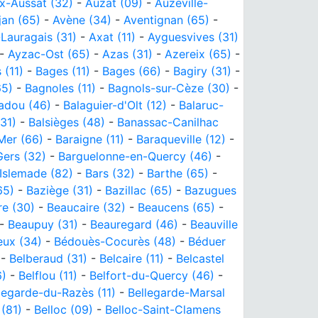
x-Aussat (32)
-
Auzat (09)
-
Auzeville-
jan (65)
-
Avène (34)
-
Aventignan (65)
-
Lauragais (31)
-
Axat (11)
-
Ayguesvives (31)
-
Ayzac-Ost (65)
-
Azas (31)
-
Azereix (65)
-
 (11)
-
Bages (11)
-
Bages (66)
-
Bagiry (31)
-
65)
-
Bagnoles (11)
-
Bagnols-sur-Cèze (30)
-
adou (46)
-
Balaguier-d'Olt (12)
-
Balaruc-
31)
-
Balsièges (48)
-
Banassac-Canilhac
Mer (66)
-
Baraigne (11)
-
Baraqueville (12)
-
ers (32)
-
Barguelonne-en-Quercy (46)
-
'Islemade (82)
-
Bars (32)
-
Barthe (65)
-
65)
-
Baziège (31)
-
Bazillac (65)
-
Bazugues
re (30)
-
Beaucaire (32)
-
Beaucens (65)
-
-
Beaupuy (31)
-
Beauregard (46)
-
Beauville
eux (34)
-
Bédouès-Cocurès (48)
-
Béduer
-
Belberaud (31)
-
Belcaire (11)
-
Belcastel
6)
-
Belflou (11)
-
Belfort-du-Quercy (46)
-
legarde-du-Razès (11)
-
Bellegarde-Marsal
 (81)
-
Belloc (09)
-
Belloc-Saint-Clamens