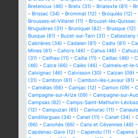
Bretenoux (46)
-
Bretx (31)
-
Briatexte (81)
-
Br
-
Brissac (34)
-
Brommat (12)
-
Broquiès (12)
-
Brousses-et-Villaret (11)
-
Brouzet-lès-Quissac 
Bruguières (31)
-
Bruniquel (82)
-
Brusque (12)
Busque (81)
-
Buzet-sur-Tarn (31)
-
Cabestany 
Cabrières (34)
-
Cadalen (81)
-
Cadix (81)
-
Ca
Mines (81)
-
Cahors (46)
-
Cahus (46)
-
Cahuza
(31)
-
Cailhau (11)
-
Cailla (11)
-
Caillac (46)
-
C
(46)
-
Calce (66)
-
Calès (46)
-
Calmels-et-le-V
Calvignac (46)
-
Calvisson (30)
-
Calzan (09)
(31)
-
Cambon (81)
-
Cambon-lès-Lavaur (81)
-
Camélas (66)
-
Camjac (12)
-
Camon (09)
-
C
Campagne-sur-Arize (09)
-
Campagne-sur-Aude
Campsas (82)
-
Camps-Saint-Mathurin-Léobaze
(12)
-
Campuzan (65)
-
Camurac (11)
-
Canaule
Candillargues (34)
-
Canet (11)
-
Canet (34)
-
C
(66)
-
Canohès (66)
-
Cans et Cévennes (48)
Capdenac-Gare (12)
-
Capendu (11)
-
Capens (