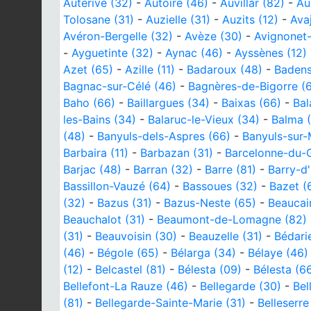
Auterive (32)
-
Autoire (46)
-
Auvillar (82)
-
Au
Tolosane (31)
-
Auzielle (31)
-
Auzits (12)
-
Ava
Avéron-Bergelle (32)
-
Avèze (30)
-
Avignonet-
-
Ayguetinte (32)
-
Aynac (46)
-
Ayssènes (12)
Azet (65)
-
Azille (11)
-
Badaroux (48)
-
Badens
Bagnac-sur-Célé (46)
-
Bagnères-de-Bigorre (
Baho (66)
-
Baillargues (34)
-
Baixas (66)
-
Bal
les-Bains (34)
-
Balaruc-le-Vieux (34)
-
Balma (
(48)
-
Banyuls-dels-Aspres (66)
-
Banyuls-sur-
Barbaira (11)
-
Barbazan (31)
-
Barcelonne-du-G
Barjac (48)
-
Barran (32)
-
Barre (81)
-
Barry-d
Bassillon-Vauzé (64)
-
Bassoues (32)
-
Bazet (
(32)
-
Bazus (31)
-
Bazus-Neste (65)
-
Beaucai
Beauchalot (31)
-
Beaumont-de-Lomagne (82)
(31)
-
Beauvoisin (30)
-
Beauzelle (31)
-
Bédari
(46)
-
Bégole (65)
-
Bélarga (34)
-
Bélaye (46)
(12)
-
Belcastel (81)
-
Bélesta (09)
-
Bélesta (6
Bellefont-La Rauze (46)
-
Bellegarde (30)
-
Bel
(81)
-
Bellegarde-Sainte-Marie (31)
-
Belleserre