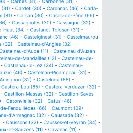
66)
-
Carbes (81)
-
Carbonne (31)
-
 (31)
-
Cardet (30)
-
Carennac (46)
-
Carla-
 (81)
-
Carsan (30)
-
Cases-de-Pène (66)
-
66)
-
Cassagnoles (30)
-
Cassaigne (32)
-
e-Haut (34)
-
Castanet-Tolosan (31)
-
ranc (46)
-
Castelginest (31)
-
Castelmaurou
s (32)
-
Castelnau-d'Anglès (32)
-
Castelnau-d'Aude (11)
-
Castelnau d'Auzan
elnau-de-Mandailles (12)
-
Castelnau-de-
-
Castelnau-le-Lez (34)
-
Castelnau-
auzie (46)
-
Castelnau-Picampeau (31)
-
'Auvignon (32)
-
Castelnou (66)
-
-
Castéra-Lou (65)
-
Castéra-Verduzan (32)
-
-
Castillon-Massas (32)
-
Castillon-Savès
)
-
Catonvielle (32)
-
Catus (46)
-
de-Fenouillèdes (66)
-
Caumont (09)
-
ne-d'Armagnac (32)
-
Caussade (82)
-
)
-
Caussens (32)
-
Causses-et-Veyran (34)
-
ux-et-Sauzens (11)
-
Cavanac (11)
-