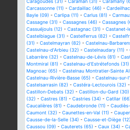
Caragoudes (31)
-
Caraman (31)
-
Caramany (
Carcassonne (11)
-
Cardaillac (46)
-
Cardeilhac
Bayle (09)
-
Carlipa (11)
-
Carlus (81)
-
Carmaux
Cassagne (31)
-
Cassagnes (46)
-
Cassagnes (
Cassuéjouls (12)
-
Castagnac (31)
-
Castanet-l
Castelbiague (31)
-
Castelferrus (82)
-
Castelf
(31)
-
Castelmayran (82)
-
Castelnau-Barbaren
Castelnau-d'Arbieu (32)
-
Castelnaudary (11)
-
Labarrère (32)
-
Castelnau-de-Lévis (81)
-
Cast
Montmiral (81)
-
Castelnau-d'Estrétefonds (31)
Magnoac (65)
-
Castelnau Montratier-Sainte Al
Castelnau-Rivière-Basse (65)
-
Castelnau-sur-l
Castelsarrasin (82)
-
Castéra-Lectourois (32)
Castillon-Debats (32)
-
Castillon-du-Gard (30)
(32)
-
Castres (81)
-
Castries (34)
-
Catllar (66
Caucalières (81)
-
Caudebronde (11)
-
Caudiès-
Caumont (32)
-
Caunettes-en-Val (11)
-
Caupen
Causse-de-la-Selle (34)
-
Causse-et-Diège (12
Caussou (09)
-
Cauterets (65)
-
Caux (34)
-
Ca