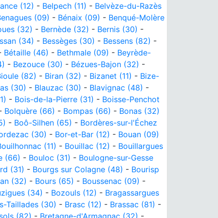
ance (12)
-
Belpech (11)
-
Belvèze-du-Razès
Benagues (09)
-
Bénaix (09)
-
Benqué-Molère
oues (32)
-
Bernède (32)
-
Bernis (30)
-
ssan (34)
-
Bessèges (30)
-
Bessens (82)
-
-
Bétaille (46)
-
Bethmale (09)
-
Beyrède-
4)
-
Bezouce (30)
-
Bézues-Bajon (32)
-
ioule (82)
-
Biran (32)
-
Bizanet (11)
-
Bize-
as (30)
-
Blauzac (30)
-
Blavignac (48)
-
1)
-
Bois-de-la-Pierre (31)
-
Boisse-Penchot
-
Bolquère (66)
-
Bompas (66)
-
Bonas (32)
5)
-
Boô-Silhen (65)
-
Bordères-sur-l'Échez
ordezac (30)
-
Bor-et-Bar (12)
-
Bouan (09)
Bouilhonnac (11)
-
Bouillac (12)
-
Bouillargues
e (66)
-
Bouloc (31)
-
Boulogne-sur-Gesse
rd (31)
-
Bourgs sur Colagne (48)
-
Bourisp
lan (32)
-
Bours (65)
-
Boussenac (09)
-
zigues (34)
-
Bozouls (12)
-
Bragassargues
s-Taillades (30)
-
Brasc (12)
-
Brassac (81)
-
sols (82)
-
Bretagne-d'Armagnac (32)
-