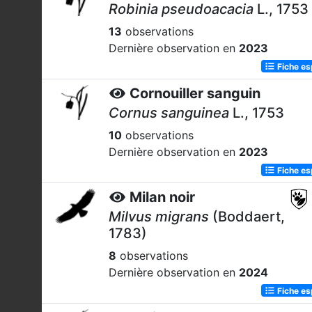
Robinia pseudoacacia
L., 1753
13
observations
Dernière observation en
2023
Fiche e
Cornouiller sanguin
Cornus sanguinea
L., 1753
10
observations
Dernière observation en
2023
Fiche e
Milan noir
Milvus migrans
(Boddaert,
1783)
8
observations
Dernière observation en
2024
Fiche e