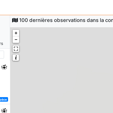
100 dernières observations dans la 
+
−
rs
spèce